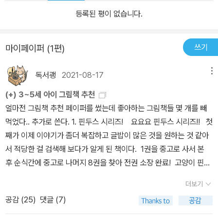
등록된 평이 없습니다.
쓰기
마이페이퍼 (1편)
독서괭
2021-08-17
메뉴
(+) 3~5세 아이 그림책 추천
얼마전 그림책 추천 페이퍼를 썼는데 좋아하는 그림책들 몇 개를 빼
먹었다.. 추가로 쓴다. 1. 핀두스 시리즈! 요요요 핀두스 시리즈!! 첫
째가 이제 이야기가 좀더 복잡하고 글밥이 많은 것을 원하는 것 같아
서 적당한 걸 검색해 보다가 알게 된 책이다. 1권을 중고로 사서 본
후 순식간에 중고로 나머지 8권을 찾아 전권 소장 완료! 고양이 핀두
스와 할아버지 페테르손의 알콩달콩 따뜻한 생활 이야기이다. 일단
더보기
고냥이가 나오니 귀여움은 장착했고. 마을 풍경이라든지 둘이 사는
공감 (
25
)
댓글 (7)
집 내부 소품 등이 아기자기하게 그려져 있어 볼 맛이 난다. 스웨덴 작
품이라 그런가, 뭔가 자족하는 삶의 냄새가 나.. 어떤 문제가 생겼을