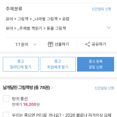
주제분류
신간알림 신청
유아
>
그림책
>
_나라별 그림책
>
유럽
유아
>
_주제별 책읽기
>
동물 그림책
선물하기
공유하기
중고
중고
중고 등록
알라딘에 팔기
회원에게 팔기
알림 신청
날개달린 그림책방 (총 78권)
신간알림 신청
방귀 풍선
판매가
16,200
원
우리는 죽으면 어디로 가나요? - 2026 볼로냐 라가치상 오페