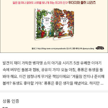
발견의 재미 가득한 벵자맹 쇼의 아기곰 시리즈 5권 유쾌한 이야기
속에 버무린 돌봄과 협동, 공유의 가치! 오늘 아침, 퐁퐁은 동생을 돌
봐야 해요. 이건 엄청나게 무거운 책임이에요! ‘겨울잠 잔치나 준비해
볼까? 동생도 좋아할 거야.’ 퐁퐁은 좋은 생각을 해냈어요. 하지만 동
생이 제멋대로 구는 바람에 헐레벌떡 뒤쫓아 가야 했어요. 그러다가
동생과 똑 닮은 곰을 만났는데, 한 마리, 두 마리, 세 마리…… 모두 새
상품 인증
하얀 곰이었어요! 사라진 동생을 찾아 나섰다가 뜻밖의 사건을 겪으