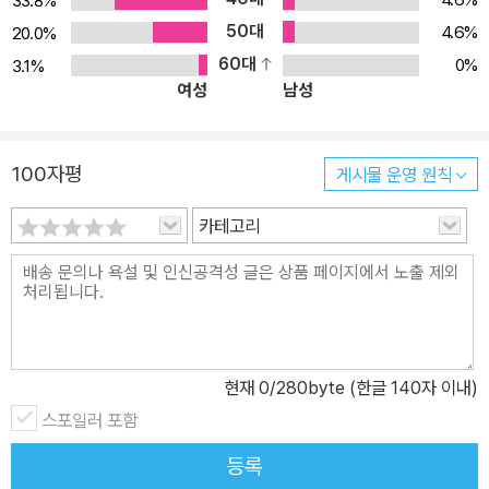
33.8%
갈 생각을 하지 않는다. 마치 이전에 퐁퐁이 그랬던 것처럼. 퐁퐁은 동
50대
4.6%
20.0%
생을 데리고 돌아가 잔치 준비를 할 수 있을까? 유쾌한 이야기 속에
60대
0%
3.1%
버무린 돌봄과 협동, 공유의 가치! 동생을 찾아 나선 퐁퐁은 동굴에서
여성
남성
멀리 벗어나 숲 반대편 강가에 다다라서야 동생을 찾는데, 놀라운 광
경을 목격한다. 동생이랑 똑 닮았지만 털이 새하얀 곰들 사이에서 놀
고 있는 것이다. 게다가 줄줄 녹고 있는 커다란 얼음덩이를 타고 막 도
100자평
게시물 운영 원칙
착하는 흰곰들도 있었다. 꿀벌 통을 뒤집어쓰고 길을 잃을 뻔하는 등
우여곡절을 겪지만, 퐁퐁은 이 흰곰들과 함께 돌아와 다 같이 잔치 준
카테고리
비를 하고 흰곰들을 위한 녹지 않는 집도 짓는다. 동생을 돌봐야 하는
퐁퐁의 마음고생, 몸 고생은 새 친구들과 함께 잔치를 준비하고 함께
나누는 사이에 신나고 뿌듯한 기쁨으로 바뀐다. 갈색 곰이냐 흰곰이
냐는 중요하지 않다. 삶의 터전을 잃은 흰곰들을 기꺼이 맞아들이고
숲을 공유하고 함께 살 방법을 찾는 퐁퐁의 태도는 이민자를 대하는
현재
0
/280byte (한글 140자 이내)
우리의 태도를 돌아보게 한다. 작가는 어린 곰들을 통해 편견과 차별
스포일러 포함
없는 열린 태도와 나눔의 가치를 보여 준다. 유쾌하게 책을 즐기고 난
등록
뒤, 흰곰들은 어디에서 왔을까 질문하며 환경과 난민 문제, 공유와 공