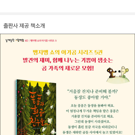
르지 않는 창작의 샘 피카소>(아이세움), <땅의 마음을 그린 화가 밀
레>(아이세움), 시집 <꿈을 불어로 꾼 날은 슬프다>(문학동네)가 있
습니다.
출판사 제공 책소개