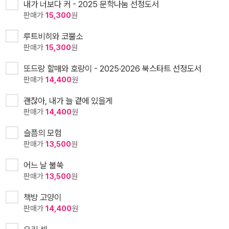
내가 너보다 커 - 2025 문학나눔 선정도서
판매가
15,300
원
루트비히와 코뿔소
판매가
15,300
원
또드랑 할매와 호랑이 - 2025·2026 북스타트 선정도서
판매가
14,400
원
괜찮아, 내가 늘 곁에 있을게
판매가
14,400
원
슬픔의 모험
판매가
13,500
원
어느 날 불쑥
판매가
13,500
원
책방 고양이
판매가
14,400
원