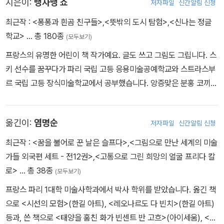
라푼젤, 빨간 모자 등 작가가 숲 곳곳에 숨겨 놓은 옛이야기 주인공들
지은이:
뱅자맹 쇼
저자파일
신간알림 신청
을 찾는 재미가 즐거움을 더해 준다. 유쾌한 이야기, 풍성한 그림을 즐
최근작 :
<퐁퐁과 흰곰 친구들>
,
<뜻밖의 도시 탐험>
,
<신나는 정글
기고 나면, 자연스레 돌봄, 협동, 공유에 대한 이야기를 나눌 수 있다.
학교>
… 총 180종
(모두보기)
프랑스의 유명한 어린이 책 작가예요. 글도 쓰고 그림도 그립니다. 스
키 선수를 꿈꾸다가 파리 국립 고등 응용미술공예학교와 스트라스부
르 국립 고등 장식미술학교에서 공부했습니다. 앙증맞은 분홍 코끼리
와 호기심쟁이 아기 곰을 특히 많이 그렸고, 지금까지 100여 권의 책
을 출간했어요. 2013년 《뉴욕 타임스》 올해의 그림책에 선정된 『곰
옮긴이:
염명순
저자파일
신간알림 신청
의 노래』를 비롯해 다양한 작품이 여러 나라 말로 옮겨져 세계적으로
사랑받고 있답니다. 2013년에는 문화예술공로훈장 슈발리에를, 201
최근작 :
<꿈을 불어로 꾼 날은 슬프다>
,
<그림으로 만난 세계의 미술
4년에는 미국의 일러스트레이터협회 금메달을 받았으며, 여러 차례
가들 외국편 세트 - 전12권>
,
<고통으로 그린 희망의 얼굴 프리다 칼
아스트리드린드그렌추모상 후보에 올랐습니다. 아주 작은 부분까지
로>
… 총 38종
(모두보기)
신경 쓰는 쇼의 경쾌한 그림은 다채로운 팔레트로 더욱 생생해집니
프랑스 파리 1대학 미술사학과에서 박사 학위를 받았습니다. 옮긴 책
다. 리듬감 있고 유머러스한 선들은 박물관의 신성함을 넘어서고자
으로 <시선의 모험>(한길 아트), <레오나르도 다 빈치>(한길 아트)
하는 『지구 박물관 여행』과 딱 들어맞지요. 페이스북 @benjamin.c
등과, 쓴 책으로 <태양을 훔친 화가 빈센트 반 고흐>(아이세움), <마
haud.1