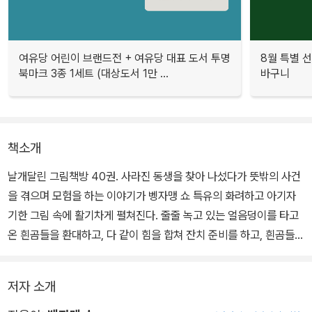
여유당 어린이 브랜드전 + 여유당 대표 도서 투명
8월 특별 선
북마크 3종 1세트 (대상도서 1만 ...
바구니
책소개
날개달린 그림책방 40권. 사라진 동생을 찾아 나섰다가 뜻밖의 사건
을 겪으며 모험을 하는 이야기가 벵자맹 쇼 특유의 화려하고 아기자
기한 그림 속에 활기차게 펼쳐진다. 줄줄 녹고 있는 얼음덩이를 타고
온 흰곰들을 환대하고, 다 같이 힘을 합쳐 잔치 준비를 하고, 흰곰들을
위한 집을 짓는 등, 서로 돕고 함께 나누는 이야기가 흐뭇함을 안겨 준
다.
저자 소개