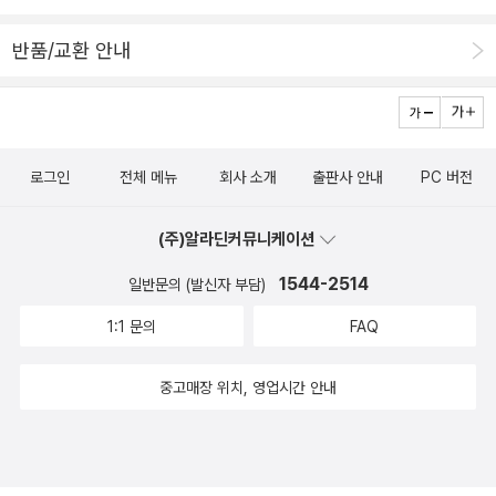
때 할아버지와 핀두스가 머리를 맞대고 해결책을 찾아내는 모습이 보
반품/교환 안내
기 좋다. 아이들도 재미있어 하지만 내가 더 좋아하는 듯... 글밥이 제
법 많아서 5세는 넘어야 할 것 같다. 두세권 정도에 '빌어먹을' '제기
랄'이라는 표현이 나오는 점에 유의하세요. 아래 사진들은 <핀두스,
너 어디 갔니?>의 일부. 작은 박스에 담겨 할아버지와 처음 만난 핀
로그인
전체 메뉴
회사 소개
출판사 안내
PC 버전
두스(사진1). 할아버지와 즐겁게 시간을 보내던 어느날, 핀두스가 사
라진다. 할아버지는 집안 곳곳을 뒤진다(사진2). 결국 핀두스를 찾아
(주)알라딘커뮤니케이션
함께 다정한 시간을 보내는 마지막컷(사진3). 2. 아기곰 시리즈! 이
것도 참으로 사랑스러운 그림책이다. 아기곰의 가족들이 주인공. <
1544-2514
일반문의 (발신자 부담)
곰의 노래>에서 겨울잠을 자기 시작하는 아빠를 두고 혼자 굴밖으로
1:1 문의
FAQ
나가버린 아기곰. 아빠곰의 아기곰을 찾기 위한 여정. <아기곰의 여
행>은 <곰의 노래> 마지막에서 이어지는 내용이다. 또다시 아기곰이
중고매장 위치, 영업시간 안내
사라져 아빠곰이 찾아다닌다. 숨은그림찾기 하듯 아기곰을 찾는 재미
가 있다. <퐁퐁과 흰곰친구들>이 가장 재미가 덜했고 나머지 네권은
모두 재미있다. 책이 사이즈가 커서 책장에 꽂기 어렵다는 게 함정...
어쩔 수 없이 눕혀서 꽂아 둔다. 그 바람에 한참 잊혀져 있었다.. 아래