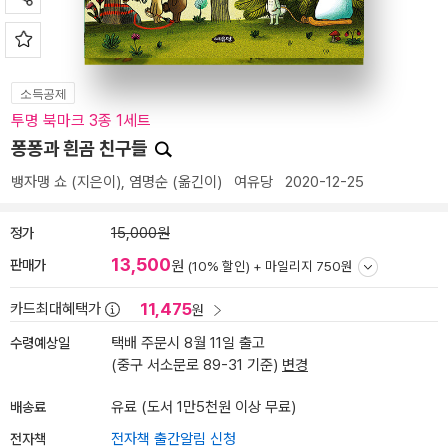
소득공제
투명 북마크 3종 1세트
퐁퐁과 흰곰 친구들
뱅자맹 쇼
(지은이),
염명순
(옮긴이)
여유당
2020-12-25
정가
15,000원
13,500
판매가
원
(10% 할인) +
마일리지 750원
11,475
카드최대혜택가
원
수령예상일
택배 주문시 8월 11일 출고
(중구 서소문로 89-31 기준)
변경
배송료
유료 (도서 1만5천원 이상 무료)
전자책
전자책 출간알림 신청