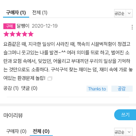
존의 가치에 대해 이야기할 수 있다. 그림 속에도 이야기가 가득! 옛이
야기 속 주인공들을 찾아보자 작가 벵자맹 쇼는 이번 책에서도 화려
구매자 (1)
전체 (1)
하고 아기자기한 그림 속에 재미있는 이야깃거리를 재치 있게 숨겨
달팽이
2020-12-19
놓았다. 먼저, 돌보아야 할 동생이 사라졌으니 얼마나 놀랐겠는가. 하
메뉴
지만 걱정할 필요가 없다. 동생이 오렌지색 물감을 뚝뚝 흘리고 갔기
요즘같은 때, 지극한 일상이 사라진 때, 책속의 시끌벅적함이 정겹고
때문인데, 이는 옛이야기 <헨젤과 그레텔>을 떠오르게 한다. 또 숲
슬그머니 웃고있는 나를 발견~^^ 여러 의미를 뒤로 하고, 벌어진 소
곳곳에서 <라푼젤>, <빨간 모자>, <하멜른의 피리 부는 사나이> 등
란과 모험 속에서, 잊었던, 어울리고 부대끼던 우리의 일상을 기억하
옛이야기 주인공들을 만날 수 있고, 작가의 다른 작품에 나오는 등장
는 것만으로도 소중하다. 구석구석 찾는 재미는 덤, 재미 속에 가로 놓
인물들도 발견하게 된다. 만약 <땡땡의 모험>이라는 만화를 좋아하
여있는 환경문제 놀랍!
는 독자라면 주인공 밀루를 발견하고 매우 기쁠 것이다. 그림 구석구
석을 살펴보며 이야기 속의 이야기를 찾아내는 즐거움을 놓치지 말
공감 (
1
)
댓글 (0)
자. 자세히 보아야 보이는 것들이 발견해 주길 기다리고 있으니 말이
다.
쓰기
마이리뷰
구매자 (0)
전체 (0)