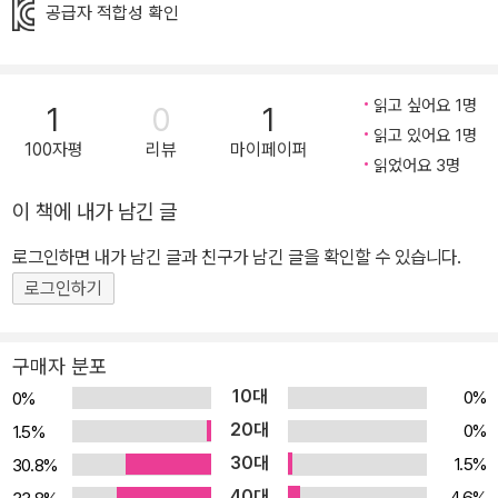
며 모험을 하는 이야기가 벵자맹 쇼 특유의 화려하고 아기자기한 그
공급자 적합성 확인
림 속에 활기차게 펼쳐진다. 줄줄 녹고 있는 얼음덩이를 타고 온 흰곰
들을 환대하고, 다 같이 힘을 합쳐 잔치 준비를 하고, 흰곰들을 위한
집을 짓는 등, 서로 돕고 함께 나누는 이야기가 흐뭇함을 안겨 준다.
읽고 싶어요 1명
1
0
1
라푼젤, 빨간 모자 등 작가가 숲 곳곳에 숨겨 놓은 옛이야기 주인공들
읽고 있어요 1명
100자평
리뷰
마이페이퍼
을 찾는 재미가 즐거움을 더해 준다. 유쾌한 이야기, 풍성한 그림을 즐
읽었어요 3명
기고 나면, 자연스레 돌봄, 협동, 공유에 대한 이야기를 나눌 수 있다.
이 책에 내가 남긴 글
뉴욕타임스 올해의 책 《곰의 노래》를 잇는 아기곰 시리즈 5권 북적북
로그인하면 내가 남긴 글과 친구가 남긴 글을 확인할 수 있습니다.
적한 숲속에서 벌이는 곰 가족의 새로운 모험! “겨울잠 잔치나 준비해
로그인하기
볼까? 동생도 좋아할 거야.” 겨울잠을 앞두고 엄마 아빠 곰은 대청소
를 하며 퐁퐁에게 동생을 데리고 나가 놀라고 한다. 엄청나게 무거운
책임을 맡은 퐁퐁은 동생도 좋아할 만한 일을 생각해 낸다. 바로 겨울
구매자 분포
잠 잔치 준비하기. 탁자와 컵, 냅킨도 준비하고 예쁘게 꾸미고 색칠도
10대
0%
0%
해야 한다. 그런데 동생이 순식간에 사라져 부랴부랴 찾아 나선다. 다
20대
0%
1.5%
행히 동생이 가는 곳마다 물감을 흘려 그 흔적을 따라가서 만난다. 하
30대
1.5%
30.8%
지만 털이 하얀 새로운 친구들을 만나 놀이에 빠져 있는 동생은 돌아
40대
4.6%