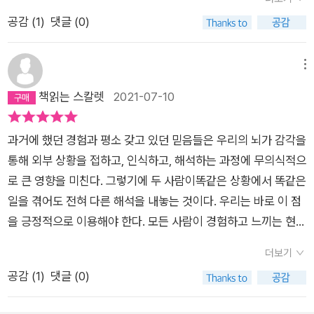
리버의 시 「여름날 The Summer Day」 중에서- P257
공감 (
1
)
댓글 (0)
메뉴
책읽는 스칼렛
2021-07-10
과거에 했던 경험과 평소 갖고 있던 믿음들은 우리의 뇌가 감각을
통해 외부 상황을 접하고, 인식하고, 해석하는 과정에 무의식적으
로 큰 영향을 미친다. 그렇기에 두 사람이똑같은 상황에서 똑같은
일을 겪어도 전혀 다른 해석을 내놓는 것이다. 우리는 바로 이 점
을 긍정적으로 이용해야 한다. 모든 사람이 경험하고 느끼는 현실
이 다 다르다면, 결국내가 보는 현실을 나의 생각에 따라 만들어
더보기
갈 수 있지 않을까. 남편의 확신과 달리, 그 이후 나는 분실물 보
공감 (
1
)
댓글 (0)
관소에서내 노트북을 보관하고 있다는 연락을 받았고 돌아오는
길에 소중한 노트북을 다시 만날 수 있었다.