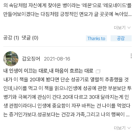
비슷했습니다. 비가 많이 온 건 아니지만, 눅눅하고 흐리고 회색
의 속담처럼 자신에게 찾아온 병이라는 '레몬'으로 '레모네이드'를
가 강한 때에 읽어야 한다는 것을 안다. 그리고 아내의 마음씨가
같은 날이었는데, 오늘 자외선 지수가 매우 높음으로 나오네요.
만들어보이겠다는 다짐처럼 긍정적인 면모가 글 곳곳에 녹아있
고마워서 아내 대신 도서관 행을 결심했다. 또한 주말 독보적 챌
이런 날에는 햇볕이 뜨겁지 않기 때문에 자외선차단제를 생략하
어 좋았다. 나와 완전히 다른 궤도의 삶을 살았지만 생물이나 과
린지 달성해야 해서 걸어야 하니까. 예약자가 없던 성북정보도서
는 날도 많은데, 이제는 그러면 안 될 것 같아요. 네이버 날씨 정
더보기
학을 좋아했다는 점, 어릴적 성격, 삶에 대한 생각등이 닮은 구석
관은 집에서 제법 멀다. 버스를 타면 세 번째 정거장에서 내려서
보에서 자외선 지수가 숫자표시로 나오면 좋겠는데, 모바일 화면
공감 (
1
)
댓글 (0)
이 있어 왠지 읽는 내내 동감도 많이 되고 마음이 쓰이기도 했
는 언덕을 상당히 올라야 한다. 숨이 가빠지면서 쉬었다 가자는
에서는 그냥 높음, 매우높음, 또는 보통 정도로만 나와요. 그래도
다. 이 책은 저자의 삶 전반에 걸친 에피소드가 주를 이루긴 하지
마음이 들 때쯤이면 도서관 건물이 보인다. 버스를 타지 않고 집
오늘 매우 높음으로 나오니까, 날씨에 상관없이 자외선이 좋지 않
만 핵심 메세지를 꺼내자면 역시 '마음이 흐르는 대로 살아라'인
에서부터 걸었다. 코로나 사태 이후 오랜 만에 도서관에 가는 날
갑오징어
2021-08-16
메뉴
을 가능성이 높습니다. 여름엔 거의 매일 매우 높음으로 나오겠지
것 같다. 스펙이며 남의 시선탓에 다른이가 원하는 삶을 사는 것
이 하필 한여름 무더운 날인지. 좋은 날만 있는 것은 아니지. 걸음
내 인생이 이끄는 대로,내 마음이 흐르는 대로
만, 그런 시기가 이제 되었으니까요. 날씨가 맑고 좋은 날에는 바
이 아니라 자신이 원하는 선택을 하는것이 궁극적으로는 자아실
수가 늘어나는 만큼 땀 분비 양도 많아지더라. 땀이 정직하다는
내가 이 책을 20대에 봤다면 단순 성공기로 열렬히 추종했을 것
깥의 파란 하늘 아래 반짝거리는 햇볕이 있어서인지, 기분도 밝은
현을 넘어서 자아초월의 단계로 갈 수 있는 것이라고. 책을 읽으
말이 있던가. 도서관은 엄청 엄청 시원했다. 높은 곳에 지어놓은
인데,나이를 먹고 이 책을 읽으니인생에 성공에 관한 부분보단 투
것 같은데, 오늘처럼 습도가 높고 흐리고, 비가 조금 오는 날에는
면서 고개를 끄덕이긴 했지만 내 상황에 적용할 수 있을까? 생각
냉동 창고에 들어온 것 같았다.바로 문 열고 나가지 않으면 꽁꽁
병기와 극복기에 관심이 간다.20대 다르고 30대 달라지는게 인
하루 종일 졸립니다. 전일 잠을 적게 잤다면 오후엔 더 많이 졸릴
하면 조금 막막하긴 하다. 그래도 이런 이야기와 생각들, 삶의 방
얼어버릴 것 같은 느낌. 도서관 앱에 표시된 분류 번호를 믿고 도
생 관점이라더니 인생에 중요함이 자꾸 바뀌는 건 나이를 먹었다
거예요. 평소에는 낮에는 형광등 조명 없어도 생활하는데 불편이
식들이 가랑비처럼 내게 작용해 결정의 순간에 도움을 주길 내심
서관 서가를 샅샅이 뒤졌지만 찾을 수 없었다. 직원 찬스를 썼다.
는 증거인가보다.성공보다는 건강과 가족,그리고 나의 행복이 우
없는데, 오늘 같은 날에는 낮시간에도 형광등 켜지 않으면 답답한
바라본다. p.172마치 내버려진 것처럼 자랐지만 역설적이게도
직원은 한 명만 보였다. 안내 데스크를 지키며 책을 읽고 있다가
선이 되었다.지나영 선생님도 승승장구하다 멈춰버린 성공가도
날이었어요. 어제 페이퍼를 쓰면서, 최근 건조한 날씨 때문에 가
도리어 이런 환경이 나의 생각과 직감을 신뢰하고, 주어진 것이
나를 보고 자리에서 일어났다. 내가 갔던 서가가 아닌 곳에서 책
더보기
에서 깨달은건 인생의 대전환점이 왔다는사실이었다.반강제적으
뭄이 빨리 끝났으면 좋겠다는 댓글을 읽었는데, 생각해보니까 오