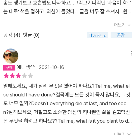
송도 챙겨보고 호흡법도 따라하고...그리고기다리던 '마음이 흐르
는 대로' 책을 접하고..의심이 들었다. . 글을 너무 잘 쓰셔서...원
래부터 작가였나 싶다..알고보니 바쁜와중에 글쓰기 공부도 하
더보기
심..당당했던 골목대장 나영이가존스홉킨스 소아정신과 교수가
공감 (
4
)
댓글 (0)
되기까지 과정,그리고 병에 걸려 치료받는 과정등에서 어떤 마음
과 자세로 살아왔는지 고스란히....결국 마음이 흐르는 대로 했던
그녀의선택들과 삶의 자세가 참 탁월했다는 생각이들었다.. 메리
메뉴
올리버의 시처럼..거칠고도 소중한 하나뿐인 삶을 걸고나는 무엇
애니샘^^
2021-10-16
을 하려는가.... 나의 삶을 돌아보는 시간...책 읽는 중간중간 3번
정도 눈물도 흘리고...남은 인생... 나도 내 마음이 흐르는 대로 살
말해보세요, 내가 달리 무엇을 했어야 하나요?Tell me, what el
고 싶다.
se should I have done?결국에는 모든 것이 죽지 않나요, 그것
도 너무 일찍?Doesn‘t everything die at last, and too soo
n?말해보세요, 거칠고도 소중한 당신의 하나뿐인 삶을 걸고당신
은 무엇을 하려고 하나요??Tell me, what is it you plant to do
with your one wild and precious life?-미국의 시인 메리 올
더보기