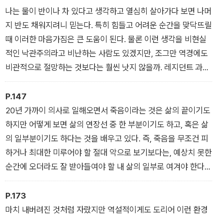
되어줄 것이다.
었다.
나는 물이 반이나 차 있다고 생각하고 열심히 살아가다 보면 나머
- <확진으로 가는 여정> 중에서
지 반도 채워지려니 믿는다. 특히 힘들고 어려운 순간을 맞닥뜨릴
때 이러한 마음가짐은 큰 도움이 된다. 물론 이런 생각을 비현실
적인 낙관주의라고 비난하는 사람도 있겠지만, 조그만 역경에도
비관적으로 절망하는 것보다는 훨씬 낫지 않을까. 레지던트 과정
에 낙방했을 때, 인턴 성적이 좋지 않았을 때, 언어 장벽으로 바보
취급을 당했을 때 풀이 죽거나 또 실패할까 봐 걱정만 했다면 지
P.147
금의 나는 없었을 것이다. 실수를 하거나 결과가 좋지 않을 때도
20년 가까이 의사로 일해오면서 죽음이라는 것은 삶의 끝이기도
좌절하지 않고 오늘 하루 열심히 살았으니 내일은 더 나아지리란
하지만 어떻게 보면 삶의 연장선 중 한 부분이기도 하고, 혹은 삶
믿음을 잃지 않았기에 나는 더 강하고 단단해질 수 있었다.
의 일부분이기도 하다는 것을 배우고 있다. 즉, 죽음을 무조건 피
- <하나의 문이 닫히면 또 다른 문이 열린다는 것> 중에서
하거나 최대한 미루어야 할 절대 악으로 보기보다는, 예상치 못한
순간에 오더라도 잘 받아들여야 할 내 삶의 일부로 여겨야 한다는
것이다. 결국 우리는 삶을 살아가면서 어떻게 살아가야 하는지를
배우는 동시에, 또 어떻게 죽어가야 하는지도 배워야 하는 것 아
P.173
닐까.
마치 내버려진 것처럼 자랐지만 역설적이게도 도리어 이런 환경