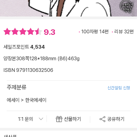
9.3
100자평 14편
리뷰 32편
세일즈포인트
4,534
양장본
308쪽
128*188mm (B6)
463g
ISBN 9791130632506
주제분류
신간알림 신청
에세이
>
한국에세이
선물하기
공유하기