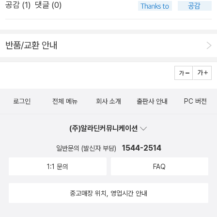
부족하더라도 잘 활용하며, 문제가 생기면 창의적이고 주도적으
를 꺼내 왔다. 신간이어서 따로 모아 둔다고 했다. 맞아, 그렇지.
공감 (
1
)
댓글 (0)
로 휴식기를 가지게 된 지나영 선생님은 난치병을 이겨내는 과정
늘 비가 오긴 했지만, 그렇게 많이 오진 않았네요. 평소에 비오는
로 해결할 수 있도록 훈련하는 계기가 되었다. 이렇듯 때로는 가
참새가 방앗간을 그냥 지나랴. 신간이 모인 책꽂이를 둘러 보았
에서 많은 깨달음을 얻게 되고,결국은 선생님 본인과 주변인들까
날보다는 맑은날을 좋아하는데, 요즘엔 비가 오긴 해야 할 것 같
르침의 손길이 덜할 때 오히려 아이들은 더 크게 배우기도 한다.
다. 3 단 책꽂이 5 개가 2 열로 배치되었고, 책꽂이 단마다 대분
지 바꿔놓는 계기가 된다.지나영<마음이 흐르는 대로>,<[큰글
어요. 요즘 뉴스를 보면 건조한 지역도 많아서 산불이 자주 발생
그렇기에 나는 나의 어린 시절이 원망스럽지 않고 오히려 마냥 고
류 번호 순으로 듬성듬성 책들이 꽂혀 있었다. 아내가 좋아할 만
반품/교환 안내
자도서] 마음이 흐르는 대로 >
하기도 하고, 비가 적게 내려서 저수용량도 적은 것 같아서요. 이
맙기만 하다. p.230내가 만약 그때 나를 뽑아주지 않은 선생님들
한 신간으로 <오늘 브로콜리 싱싱한가요?>를 뽑았다. 그리고 나
번주 월요일이 휴일이었는데, 이제 금요일이 되어서인지, 월요일
을 원망만 하고 있었더라면 이런 결과를 얻을 수 있었을까? 용기
를 위해 한 권을 더 골랐다. <식물의 방식>은 판형이 작고 무게
에 무슨 일이 있었는지는 별로 생각나지 않네요. 아마도 화요일이
를 내어 '나도 데리고 가면 안 돼요?'라고 물어보지 않았더라면 내
감이 거의 느껴지지 않았다. 집에 가려면 이제까지 왔던 길을 되
월요일 같았을거예요. 그리고 수요일인가 목요일에는 조금 더 시
게는 기회조차 주어지지 않았을 것이다. (중략) 미국에서 흔히 쓰
돌아 가야 하는데 … 반기지 않을 수 없었다.무인 대출이 가능헀
로그인
전체 메뉴
회사 소개
출판사 안내
PC 버전
간이 빨리 가는 것 같더니, 주말도 빨리 돌아옵니다. 시간이 늘 같
는 표현 중 'If you don't speak up for yourself, no one will
다. 회원증을 갖다 대고 책 세 권을 올려 놓고서 모니터를 보면서
은 속도로 움직이는 것을 알지만, 어느 시기에는 더 빨리 가고, 또
(네가 너의 입장을 잘 표현하고 요구하지 않으면 아무도 너를 대
대출 버튼을 터치 하여 대출 완료. 편한 건지 좋아진 건지 잘 모르
(주)알라딘커뮤니케이션
어느 시기에는 조금 더 천천히 가는 것 같아서, 평균 내면 비슷하
신해주지 않는다)'이라는 말이 있다. 자신의 의사를 똑똑히 표현
겠다.대출한 책들을 챙겼다. 아내가 반기는 모습을 떠올리니 집으
1544-2514
일반문의 (발신자 부담)
게 되겠지만, 천천히 가는 것 같을 때는 게으름도 늘어나고, 빨리
해 효과적으로 타협할 줄 알아야 한다는 것을 누누이 가르치는 것
로 향하는 걸음이 빨라졌다.
가는 시기에는 정신이 없고 그렇습니다.^^; 얼마 전에 6월이 시작
1:1 문의
FAQ
이다. p.272모든 중요하고 어려운 결정에는 가능성과 위험성이
한 것 같은데, 벌써 오늘이 10일이네요. 이번주말을 지나고 나면
공존한다. 그런데 미래에 어떤 일이 일어날지는 아무도 모르기 때
절반은 지나간 느낌이 될 거예요. 올해는 잘 모르는 사이에 시간
중고매장 위치, 영업시간 안내
문에, 몇 퍼센트가 가능성이고 몇 퍼센트가 위험성일지 정확히 판
이 지나가서, 잠깐 지나서 다시 보면 한주일씩 지나가더니, 요즘
단하는 일 자체가 불가능하다. 어차피 아무도 장담할 수 없는 미