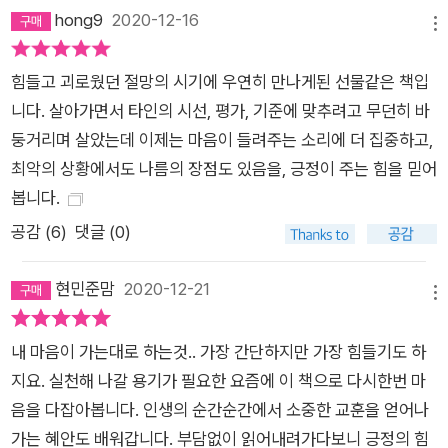
인 “Follow your heart(자신의 진심을 따르라)!”라는 메시지를
hong9
2020-12-16
메뉴
더욱 절실히 공감하고, 또 많은 이들에게 전하고 있다. 삶이라는
자신의 창조 작품을 주체적으로 조각해나가기 위해서는 사회나
힘들고 괴로웠던 절망의 시기에 우연히 만나게된 선물같은 책입
다른 사람들이 기대하는 것에 나를 맞추기보다는 오롯이 내 진심
니다. 살아가면서 타인의 시선, 평가, 기준에 맞추려고 무던히 바
을 따라야 한다는 것을, 자신의 경험을 통해 또 병 이후의 삶을 통
둥거리며 살았는데 이제는 마음이 들려주는 소리에 더 집중하고,
해 스스로 증명해 보이고 있는 것이다. “세상과 작별하는 날, 나
최악의 상황에서도 나름의 장점도 있음을, 긍정이 주는 힘을 믿어
는 지금을 후회하지 않을 수 있을까?” 미래의 일은 그 누구도 예
봅니다.
측할 수 없다. 나에게 이익이 되는 길만을 철저히 계산해 걸어간
공감 (
6
)
댓글 (0)
다고 해도 내가 계획했던 목적지에 다다르리라는 보장도 없다. 인
생의 어떤 문제에든 꼭 들어맞는 길이나 정답이 있는 것은 더더욱
현민준맘
2020-12-21
아니다. 한때 그녀는 병으로 인해 처절한 상실감과 억울함을 느꼈
메뉴
다. 왜 자신에게 이런 일이 생긴 건지 서러워 눈물을 흘리는 날도
내 마음이 가는대로 하는것.. 가장 간단하지만 가장 힘들기도 하
많았고, 하고 싶은 일, 살고 싶었던 삶에서 멀어졌다고 생각할 때
지요. 실천해 나갈 용기가 필요한 요즘에 이 책으로 다시한번 마
마다 눈앞이 캄캄해져 한 발자국도 앞으로 나아가지 못한 때도 있
음을 다잡아봅니다. 인생의 순간순간에서 소중한 교훈을 얻어나
었다. 하지만 그녀는 병을 통해 오히려 그동안 느끼지 못했던 새
가는 혜안도 배워갑니다. 부담없이 읽어내려가다보니 긍정의 힘
로운 삶의 가치들을 하나둘 깨달았다. 앞만 보고 달려오던 삶에서