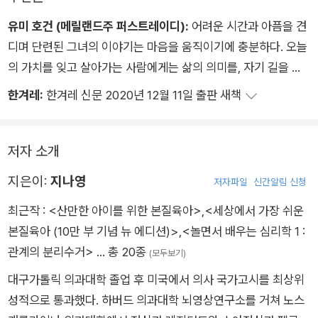
유미 호건 (메릴랜드주 퍼스트레이디):
어려운 시간과 아픔을 견
디며 단련된 그녀의 이야기는 마음을 움직이기에 충분하다. 오늘
의 가치를 잊고 살아가는 사람에게는 삶의 의미를, 자기 길을 개
척하고 앞으로 나아가고자 하는 젊은 세대에게는 꿈과 용기를 심
한겨레:
한겨레 신문 2020년 12월 11일 출판 새책
어줄 것이다. 수많은 책들 가운데 이 책이야말로 나에게 가장 감
동을 준 책이라고 말하고 싶다.
저자 소개
지은이:
지나영
저자파일
신간알림 신청
최근작 :
<산만한 아이를 위한 본질육아>
,
<세상에서 가장 쉬운
본질육아 (10만 부 기념 뉴 에디션)>
,
<놀면서 배우는 심리학 1 :
관계의 분리수거>
… 총 20종
(모두보기)
대구가톨릭 의과대학 졸업 후 미국에서 의사 국가고시를 최상위
성적으로 통과했다. 하버드 의과대학 뇌영상연구소를 거쳐 노스