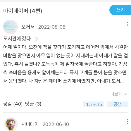
쓰기
마이페이퍼 (4편)
오거서
2022-08-08
메뉴
도서관에 갔다
어제 일이다. 오전에 책을 찾다가 포기하고 에어컨 앞에서 시원한
바람을 맞으면서 아무 일이 없는 듯이 지내려는데 아내가 말을 걸
었다. 혹시 들켰나? 도둑놈이 제 발자국에 놀란다고 하잖아. 가끔
씩 속마음을 용케도 알아채는지라 즉시 고개를 들어 눈을 맞추면
서 응답했다. 나 자신은 페이퍼 쓰기에 바빴지만. 아내가 도서관
에서 책을 대출하고 싶은데 예약하면 어떻게 되는지 물었다. 아내
더보기
손에 들린 아이폰에서 도서관 앱의 화면이 보였다. 도서관에서 대
공감 (
40
)
댓글 (3)
출 가능한 책에 내 차례를 찜해 두는 것이라고 간략히 알려주었
다. 3일 지나면 다음 순번으로 넘어가는데 그 전에 도서관에 직접
방문해서 대출해야 한다는 것도. 경험적으로 신간은 예약 대기자
서니데이
2022-06-10
메뉴