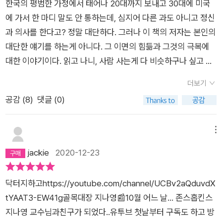
한국의 평범한 가정에서 태어나 20대까지 보내고 30대에 미국
에 가서 한 마디 말도 안 통하는데, 심지어 다른 과도 아니고 정신
과 의사를 한다고? 정말 대단하다. 그러나 이 책의 저자는 본인의
대단한 얘기를 하는게 아니다. 그 이면의 힘듦과 그것의 극복에
대한 이야기이다. 읽고 나니, 사람 사는게 다 비슷하구나 싶고 용
기가 난다. 특히,젊은 여성들- 자기 스스로의 가치를 과소 평가하
더보기
는 - 이 이 책을 많이 읽었으면 좋겠다. 'You teach people how
공감 (
8
)
댓글 (0)
to treat you' - (사람들이 너를 어떻게 대할지는 네가 가르치는
것이다)
메뉴
jackie
2020-12-23
닥터지하고https://youtube.com/channel/UCBv2aQduvdX
tYAAT3-EW41g골목대장 지나영📰10월 어느 날... 존스홉킨스
지나영 교수님과친구가 되었다..유투브 첫날부터 구독도 하고 방