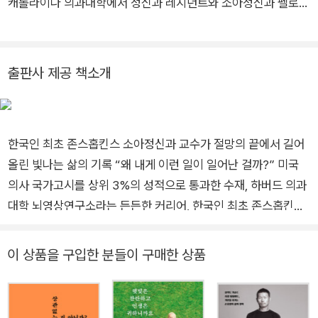
캐롤라이나 의과대학에서 정신과 레지던트와 소아정신과 펠로우
과정을 이수했다. 그 뒤 존스홉킨스 의과대학과 그 연계 병원인
케네디크리거인스티튜트에서 소아정신과 교수로 16년간 재직했
다. 현재, 지마음연구소 소장으로 한국 사회의 정신건강 증진에
출판사 제공 책소개
힘쓰며, 아이들에게 더 행복하고 건강한 사회를 물려주기 위한 #
라이즈투게더 캠페인을 이끌고 있다. 『산만한 아이를 위한 본질
육아』는 ADHD 아이를 ‘문제’로 보지 않고, 뇌의 작동 원리와 행
한국인 최초 존스홉킨스 소아정신과 교수가 절망의 끝에서 길어
동 특성을 바르게 이해하도록 돕는다. 부모가 매일 부딪히는 숙
올린 빛나는 삶의 기록 “왜 내게 이런 일이 일어난 걸까?” 미국
제, 정리, 충동 조절 같은 현실적 어려움에 과학적 근거와 즉시 적
의사 국가고시를 상위 3%의 성적으로 통과한 수재, 하버드 의과
용할 수 있는 전략을 제시하고, 아이의 자존감을 지켜주는 언어와
대학 뇌영상연구소라는 든든한 커리어, 한국인 최초 존스홉킨스
부모의 마음 관리까지 함께 다룬다. 이 책은 단순한 이론서가 아
소아정신과 교수, 다정하고 착한 의사 남편까지… 지나영 교수를
니라, 산만함을 창의력과 강점으로 바꾸는 구체적 길잡이로서, 부
수식하는 말들은 화려했다. 말도 통하지 않는 낯선 미국 땅에서
모에게 “오늘부터 당장 실천할 수 있는 확실한 해답”을 제공한
이 상품을 구입한 분들이 구매한 상품
혹독한 수련 생활을 버틴 끝에 그녀는 자신이 원하던 삶을 이룰
다. 유튜브 닥터지하고 홈페이지 ji-mind.com 인스타그램 @jina
수 있었다. 그때까지만 해도 그녀의 인생은 순풍을 탄 배처럼 마
young2020 페이스북 facebook.com/jinayoung2020 블로
음먹은 대로 흘러갈 줄만 알았다. 바로 그 일이 일어나기 직전까
그 blog.naver.com/jinayoung2020 네이버 카페 cafe.naver.