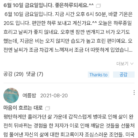
가 몰리기 때문에 금방 빌리지 못할 수도 있지만, 아니면 예약하
6월 10일 금요일입니다. 좋은하루되세요.^^
고 바로 빌릴 수 있다고 하니까, 어떻게 아는지 다시 물었다. 대출
6월 10일 금요일입니다. 지금 시간 오후 6시 50분, 바깥 기온은
중인 도서에 예약자수가 표시되어 있는 앱 화면을 다시 보여 주었
20도 입니다. 편안한 하루 보내고 계신가요.^^ 오늘은 하루종일
다. 아내가 읽고 싶은 책은 <마음이 흐르는 대로>, 저자는 지나
흐리고 날씨가 좋지 않네요. 오후엔 잠깐 번개치고 비가 오기도
영. 처음 들어보는 이름이야. 존스홉킨스 대학 병원 의사여서 유
했는데, 지금은 비는 오지 않지만 습도가 높고 흐린 편이예요. 오
명해진 것 같은데 대구 카톨릭대학교 병원에서 탈락한 후에 미국
전엔 날씨가 조금 차갑게 느껴져서 조금 더 따뜻하게 입었습니다.
에 가서 역경을 이겨낸 스토리를 책으로 썼다고 하더라. 평소 kb
날씨가 더운 여름에도 온도차가 크면 감기 걸리니까, 더운 날씨만
s 인간극장을 좋아하는 아내가 분명 좋아할 만한 읽을거리를 찾
더보기
생각해서 가볍게 입는 것도 좋지 않은 날이 있어요. 어제는 오늘
아낸 것 같다. 대출 가능한 구립 도서관 9 곳 중에서 8 곳에 이미
공감 (
29
)
댓글 (7)
비가 올 거라고는 생각을 못했어요. 구름이 지나가서 날씨가 좋았
예약자가 있었다. 많게는 3 명이 대기한 곳도 있었다. 나머지 한
으니까요. 그리고 뉴스에서도 지도를 보여주면서 강원지역에 우
곳은 예약이 되지 않았다. 예약 버튼이 연한 색으로 변해서 눌러
박이 내릴 수는 있지만, 오늘 비 소식은 없었던 것 같은데, 오전부
여름밤
2021-08-20
메뉴
지지 않았다. 이 책 인기가 많아! 오늘 빌리지 못하면 빨라도 한달
터 흐린 날이었어요. 점심을 먹고 조금 지나서 잠깐 바깥을 보는
마음이 흐르는 대로
쯤 후에야 차례가 올 것 같다고 말하면서 내가 당장 가서 대출해
데, 번쩍번쩍하는 것을 보고 깜짝 놀랐습니다. 번개 치는 걸 처음
평탄하게만 흘러가던 삶 가운데 갑작스럽게 병마로 인해 삶이 완
서 오겠다고 했다. 아내는 무더운 날씨 때문에 고생길이 될 것이
본 건 아닌데도, 잠깐 사이 번쩍거리는 것을 보고 나서 눈이 조금
전히 뒤바뀌는 경험을 한 저자가 이로 인해 깨달은 것들을 선물처
라며 함부로 나가지 말란다. 당장 읽지 않아도 된다며. 어제 오늘
예민해지는 느낌이었어요. 아주 밝은 것을 본 것 같은, 그런 느낌
럼 풀어낸 자신의 삶에 대한 회고록이자 조심스러운 조언들. 미국
내가 책과 씨름(?)한 것이 다른 이유가 아니지 않은가, 독서 의지