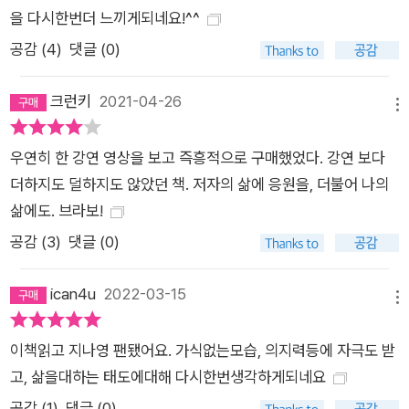
을 다시한번더 느끼게되네요!^^
조금은 벗어나 오롯이 나 자신에게 집중해보기도 하고, 다시 찾은
정신과 의사라는 자신의 자리를 더욱 소중히 여길 수 있게 되었으
공감 (
4
)
댓글 (0)
며, 인간관계든 일이든 자신에게 불필요한 것들을 쉽게 덜어낼 수
도 있게 되었다. 무엇보다도 ‘나 자신이 뿌듯해할 수 있는 삶’을
크런키
2021-04-26
메뉴
살기 위해 더욱 노력하게 되었다. 수많은 이들의 죽음을 목격한
의사로서, 또 세상 그 무엇보다 소중한 건강을 잃고 처절한 환자
우연히 한 강연 영상을 보고 즉흥적으로 구매했었다. 강연 보다
의 입장에 놓여본 한 사람으로서 그녀의 이야기는 우리에게 이렇
더하지도 덜하지도 않았던 책. 저자의 삶에 응원을, 더불어 나의
게 묻는다. “세상과 작별하는 날, 당신은 지금을 후회하지 않을
삶에도. 브라보!
자신이 있습니까?” 병마와 싸우며, 또 그 병과 함께 살아가며 그
공감 (
3
)
댓글 (0)
녀가 깨달은 삶의 교훈들은 우리를 더욱 우리답게 만드는 소중한
지침이 될 것이다. ‘마음이 흐르는 대로’ 살아가도 괜찮다는 용기
ican4u
2022-03-15
메뉴
가 될 것이며, 험난한 자신만의 삶의 여정에 작은 위로가 되어줄
것이다.
이책읽고 지나영 팬됐어요. 가식없는모습, 의지력등에 자극도 받
고, 삶을대하는 태도에대해 다시한번생각하게되네요
공감 (
1
)
댓글 (0)