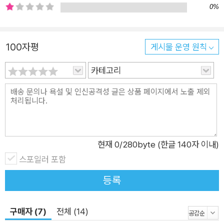
0%
했음에도 그녀는 주눅 드는 법이 없었다. 오히려 힘든 환경 속에
서도 없던 기회를 만들어가며 도전정신을 기르고 삶의 난관들을
헤쳐 왔다. 수많은 인생의 기로 앞에서 그녀는 늘 ‘마음이 흐르는
100자평
게시물 운영 원칙
대로’ 삶의 방향을 선택했다. 대구가톨릭대 의과대학에 진학한 것
도, 아무런 준비도 없이 무작정 미국으로 날아간 것도, 문화와 언
카테고리
어의 장벽에도 불구하고 말로써 환자를 치료해야 하는 정신과를
고수한 것도, 미국 내에서도 위험하기로 소문난 볼티모어에 자리
를 잡고 열악한 상황에 놓인 환자들을 돌보게 된 것도 모두 그녀
내면 깊숙한 곳에서 말하는 방향대로의 선택이었다. “병을 겪으
며 세상과 사람과 삶을 바라보는 시각도 많이 달라졌다. 처참히
현재
0
/280byte (한글 140자 이내)
무너진 환자의 입장에 온전히 놓여보았기에, 좋은 의사란 그저 아
스포일러 포함
는 것만 많은 의사가 아니라 환자의 고통을 알아주고 덜어주려고
등록
노력하는 의사라는 것도 배웠다. 이 모든 걸 겪고 난 지금은 병이
내게서 빼앗아 간 것보다 주고 간 것이 더 많다는 생각이 든다.”
구매자 (7)
전체 (14)
(본문 중에서) 그리고 지금, 그녀는 자신이 견지해왔던 삶의 태도