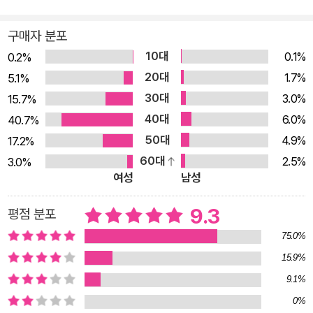
을 잃었고, 매일 언급하던 치료법의 이름이 떠오르지 않아 환자
앞에서 얼버무리는 지경에 이르렀다. 결국 그녀는 이 병으로 인해
구매자 분포
자신이 그토록 사랑해마지않던 의사로서의 일과 교수로서의 삶
10대
0.1%
0.2%
을 잠시 내려놓을 수밖에 없었다. “악몽 같은 4개월이었다. 아니,
20대
1.7%
5.1%
이 병이 눈을 뜨면 사라질 악몽이 아니라 계속 진행되고 있는 현
30대
3.0%
15.7%
실이라는 사실이 여전히 믿기 어려웠다. 한없이 참담하고 억울했
40대
6.0%
40.7%
다. 늘 힘들어도 포기하지 않고 삶을 극복해온 나로서는 패배를
50대
4.9%
17.2%
받아들이기가 힘들었다. 그렇지만 이는 내가 내 의지대로 내린 결
60대
2.5%
3.0%
정이 아니었다. 내 병이, 아니 내 삶이 나에게 던져준 과제이자 결
여성
남성
정이었고 나는 그것에 오롯이 답할 수밖에 없었다.” (본문 중에
서) 수많은 인생의 기로 앞에서 고민하는 이들을 위한 뜨거운 응
9.3
평점 분포
원과 위로 《Follow your heart》 “진심이 향하는 길로 걸어가세
75.0%
요. 그 길이 당신 삶의 정답이니까요.” 지나영 교수는 대한민국에
15.9%
서 가장 보수적인 지역이라 여겨지던 대구에서 둘째 딸로 태어났
9.1%
다. 5년이 지나고서야 호적이 등록되었을 만큼 탄생이 축복받지
0%
못했어도, 가난한 형편 탓에 늘 부모님의 공장일과 장사를 도와야