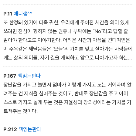
무엇을 하려고 하나요??
Tell me, what is it you plant to do with your one wild and
P.11
애니샘^^
precious life?
또 한정돼 있기에 더욱 귀한, 우리에게 주어진 시간을 의미 있게
쓰려면 진심이 향하지 않는 권유나 부탁에는 ˝No˝라고 답할 줄
-미국의 시인 메리 올리버의 시 「여름날 The Summer Day」 중
알아야 한다고도 이야기한다. 어려운 시간과 아픔을 견디며얻은
에서
이 주옥같은 깨달음들은 ‘오늘‘의 가치를 잊고 살아가는 사람들에
게는 삶의 의미를, 자기 길을 개척하고 앞으로 나아가고자 하는
젊은 세대들에게는 꿈과 용기를심어줄 것이다.
P.167
책읽는판다
장난감을 가지고 놀면서 엄마가 이렇게 가지고 노는 거이라며 알
려주는 건 지식을 심어주는 것이고, 반대로 장난감을 주고 아이
스스로 가지고 놀게 두는 것은 자율성과 창의성이라는 가치를 가
르쳐주는 것이다.
P.212
책읽는판다