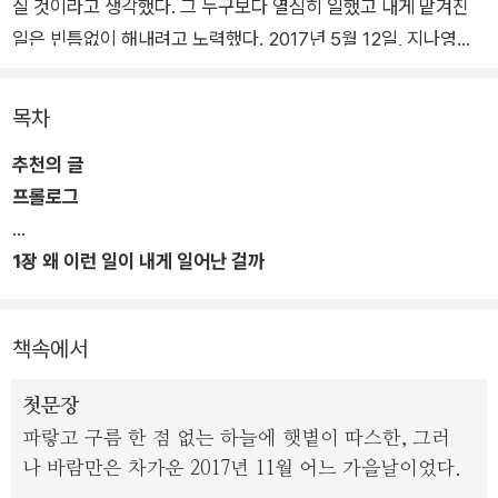
질 것이라고 생각했다. 그 누구보다 열심히 일했고 내게 맡겨진
일은 빈틈없이 해내려고 노력했다. 2017년 5월 12일, 지나영이
라는 고속열차가 큰 바위를 들이받은 듯 완전히 서버리기 전까지
는.”
목차
추천의 글
아버지가 외면했던 탄생의 순간부터 어린 시절 내내 겪어야 했던
프롤로그
가난 속에서도 그녀는 좌절하거나 우울해하지 않았다. 아니, 오히
려 남들보다 더 크게 세상을 느끼고 더 담대히 도전해왔다. 그렇
1장 왜 이런 일이 내게 일어난 걸까
게 그녀는 미국에서 소위 잘나가는 정신과 의사이자 교수가 되었
어느 날 갑자기 삶이 멈추었다
다. 바로 그 일이 있기 직전까지는.
책속에서
기립성빈맥증후군과 신경매개저혈압. 의사들조차 생소해하는 이
병은 그녀의 삶을 180도 변화시켰다. 자율신경계 장애 중 하나인
첫문장
이 병으로 인해 그녀는 심한 두통과 어지럼증, 병적인 피로감에
파랗고 구름 한 점 없는 하늘에 햇볕이 따스한, 그러
시달려야 했고 단 15분조차 자신의 의지대로 앉아 있을 수 없었
나 바람만은 차가운 2017년 11월 어느 가을날이었다.
다. 결국 그녀는 자신이 그토록 사랑해마지않던 의사로서의 일과