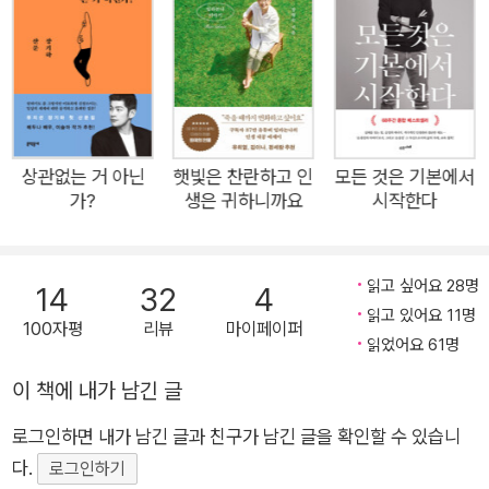
지는. 지독한 불행은 예고 없이 찾아와 그녀의 삶을 집어삼켰다.
com/essentialparenting 틱톡 @drjihago
마흔 살 생일을 하루 앞둔 그날, 그녀는 심한 두통과 어지럼증을
느꼈다. 단순한 몸살일 줄로만 알았던 증상은 몇 달이 지나도 나
아지지 않았다. 아니 점점 더 심해지기만 했다. 병적인 피로감에
단 15분도 제대로 앉아 있을 수 없었고 급기야 말을 할 힘도, 심지
어는 머리를 들 힘조차 낼 수 없었다. ‘왜 내 몸이 한꺼번에 우르
상관없는 거 아닌
햇빛은 찬란하고 인
모든 것은 기본에서
가?
생은 귀하니까요
시작한다
르 무너져버리는 걸까?’ 기립성빈맥증후군과 신경매개저혈압.
의사들조차 생소해하는, 더욱이 의사인 자신도 제대로 알지 못했
던 이 병의 정체를 찾기 위해 그녀는 수개월간 수십 명이 넘는 의
읽고 싶어요 28명
14
32
4
사를 만났다. 신체적인 원인을 찾지 못해 우울증이라 오해받고,
읽고 있어요 11명
100자평
리뷰
마이페이퍼
남편에게조차 제대로 인정받지 못하며 억울한 나날을 보내기도
읽었어요 61명
했다. 지금껏 늘 그래왔듯이 열성적으로 일을 하고 싶었다. 아픈
이 책에 내가 남긴 글
환자들을 돌보고 강단에도 서고 싶었다. 하지만 자꾸 일을 해야
한다고 재촉하는 머리와 달리 몸이 말을 듣지 않았다. 10년간 다
로그인하면 내가 남긴 글과 친구가 남긴 글을 확인할 수 있습니
녀서 눈 감고도 돌아다닐 수 있을 만큼 익숙한 병원 건물에서 길
다.
로그인하기