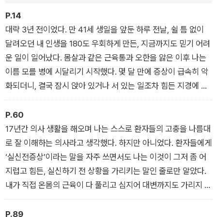
교수로서의 삶을 잠시 내려놓을 수밖에 없었다.
P.14
대략 3년 전이었다. 만 41세 생일을 앞둔 하루 전날, 쉴 틈 없이
<마음이 흐르는 대로>를 통해 그녀가 전하는 메시지는 간단명
달려오던 내 인생을 180도 우회하게 만든, 지금까지도 믿기 어려
료하다. “Follow your heart(자신의 진심을 따르라)!” 매 순간
운 일이 일어났다. 몸살과 같은 근육통과 오한을 앓은 이후 나는
맞닥뜨리는 선택의 갈림길에서 그녀는 늘 자신의 마음이 이야기
이름 모를 병에 시달리기 시작했다. 몇 달 만에 증상이 급속히 악
하는 방향으로 걸어왔고, 그 선택은 실패했을지언정 한 번도 그녀
화되더니, 결국 잠시 앉아 있거나 서 있는 일조차 힘든 지경에 이
자신을 실망시키지 않았다. ‘내 마음이 흐르는 대로 걸어왔기 때
르렀다. 늘 에너지 넘치고 활동적이었던 나의 삶은 마치 햇살에
문에’ 그녀는 온전히 자신의 삶을 사랑할 수 있었고 자아를 굳건
안개가 걷히듯 한순간에 눈앞에서 사라지고 말았다. 그렇게 현저
P.60
히 지켜낼 수 있었다.
히 달라진 내 삶에 적응하면서 ‘앞으로 어떻게 살아갈 것인가?’를
17년간 의사 생활을 해오며 나는 스스로 환자들의 고충을 나름대
다시금 고민할 수밖에 없었다. 그 고통스러운 시간을 보내며 그제
로 잘 이해하는 의사라고 생각했다. 하지만 아니었다. 환자들에게
그녀는 말한다. “세상과 작별하는 날, 당신은 지금을 후회하지 않
야 나는, 안개가 걷히고 나서 보이는 것들이 내 인생에서 참으로
‘실신전증상’이라는 말을 자주 쓰면서도 나는 이것이 그저 좀 어
을 자신이 있습니까?” 병마와 싸우며, 또 그 병과 함께 살아가며
중요하고 또 더욱 가치 있는 것이란 사실을 깨달았다.
지럽고 힘든, 실신하기 전 상황을 가리키는 말인 줄로만 알았다.
그녀가 깨달은 삶의 교훈들은 우리를 더욱 우리답게 만드는 소중
- <프롤로그> 중에서
내가 직접 온몸의 근육이 다 풀리고 심지어 대변까지도 가리지 못
한 지침이 되어줄 것이다. ‘마음이 흐르는 대로’ 살아가도 괜찮다
하는, 소위 ‘정신줄을 놓기 직전’의 상황에 이르러서야 그것이 차
는 용기가 될 것이며, 험난한 자신만의 삶의 여정에 작은 위로가
라리 죽는 게 더 낫겠다고 느낄 만큼 괴로운 증상이란 걸 알 수 있
P.89