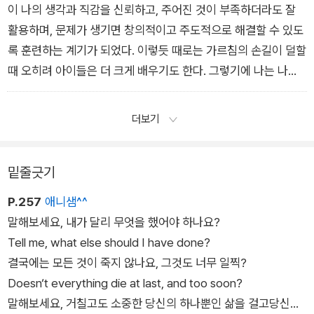
- <병과 죽음 역시 삶의 일부라는 것> 중에서
이 나의 생각과 직감을 신뢰하고, 주어진 것이 부족하더라도 잘
활용하며, 문제가 생기면 창의적이고 주도적으로 해결할 수 있도
록 훈련하는 계기가 되었다. 이렇듯 때로는 가르침의 손길이 덜할
때 오히려 아이들은 더 크게 배우기도 한다. 그렇기에 나는 나의
어린 시절이 원망스럽지 않고 오히려 마냥 고맙기만 하다.
- <돈보다 더 가치 있는 유산> 중에서
더보기
밑줄긋기
P.257
애니샘^^
말해보세요, 내가 달리 무엇을 했어야 하나요?
Tell me, what else should I have done?
결국에는 모든 것이 죽지 않나요, 그것도 너무 일찍?
Doesn‘t everything die at last, and too soon?
말해보세요, 거칠고도 소중한 당신의 하나뿐인 삶을 걸고당신은