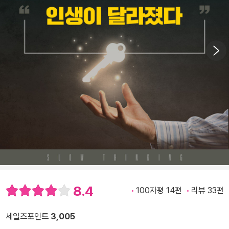
8.4
100자평 14편
리뷰 33편
세일즈포인트
3,005