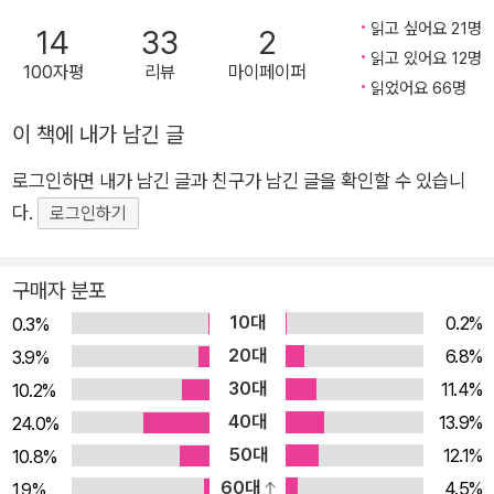
게, 스트레스 받지 않고 생각하는 법 가장 단순하고 가장 강력한
읽고 싶어요 21명
14
33
2
생각의 코어 엔진, ‘슬로싱킹’ 황농문 박사는 어려운 문제를 해결
읽고 있어요 12명
100자평
리뷰
마이페이퍼
하거나 기적 같은 아이디어를 이끌어내는 비결은 사실 단순하다
읽었어요 66명
고 말한다. 바로 한 가지 주제를 놓치지 않고 가능한 한 오랫동안
이 책에 내가 남긴 글
생각하는 것. 그저 생각의 끈을 오랫동안 놓지 않는 것만으로도
몰입도는 계속 올라가고, 이때 참신한 아이디어가 나올 가능성이
로그인하면 내가 남긴 글과 친구가 남긴 글을 확인할 수 있습니
커지고 학습의 효율 또한 올라간다. 하지만 보통 사람들은 ‘생각
다.
로그인하기
이란 원래 골치 아픈 것’이라는 선입견 탓에 생각하기를 두려워하
거나 쉽게 피로를 느끼기 때문에 오래 생각하는 것이 쉽지 않다.
구매자 분포
그런 사람들에게 이 책이 소개하는 슬로싱킹은 편안하게 오래 생
10대
0.2%
0.3%
각할 수 있게 해주는 ‘생각의 코어 엔진’이라 할 수 있다. 슬로싱
20대
6.8%
3.9%
킹은 몸과 마음은 스트레스 없이 편안한 이완 상태를 유지하되 머
30대
11.4%
10.2%
리로는 생각의 끈을 1초도 놓지 않을 정도로 집중하는 생각 방식
40대
13.9%
24.0%
이다. 책에서는 슬로싱킹의 원리와 함께 공부나 업무에 활용할 수
50대
12.1%
10.8%
있는 ‘슬로싱킹 장기 몰입의 원칙 11’을 비롯한 구체적인 실천 방
60대
4.5%
1.9%
법을 소개한다. 알고 보면 ‘슬로싱커’였던 천재들의 사례는 물론