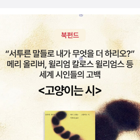
트위터 때문이었는데, 차마 트위터를 끊겠다거나 스마트폰을 덜
자를 써서 그런가봐. 기분이 좋았고요, 사람들도 많이 보이는 것
보겠다거나 목표 세우지는 않고, 트위터 앱 메인에서 지운거, 몰
같았지만, 다른 날의 일요일보다 많은 편은 아니었어요. 편의점에
입하다보면, 자연스레 덜 쓰게 되겠지. 바란다. 여튼, 타임라인도
들렀다가 오는 길에는 왕만두를 사야지, 하고 갔는데, 어? 카드가
정리했다. 인터넷이란건 내가 만드는 환경이니깐. 처음부터 몰입
없어! 순간 불안해져서 얼른 집으로 왔습니다. 책상 위에 있었어
하기는 쉽지 않으니, 포스트잇으로 여기저기 몰입할 문제를 적어
요. 어제 꺼내둔 채로 그냥 갔나봐요. 그리곤 다시 나가기는 싫
서 붙여두는 것도 도움 된다고 한다. 몰입하는 문제를 무대와 조
어서 옷을 갈아입고 편안하게 쉬어야지 했지만, 그 다음에는 갑자
명, 관객(장기기억)으로 설명한 부분이 와닿았다. 2번 몸과 마음
기 컴퓨터가 생각이 났습니다. 어제 이상했던 것들이, 오늘 더 좋
이완시키는 것도 계속 의식해야 하고. 스트레스 받으면 안 된다.
아질 수는 없잖아요. 그래서 컴퓨터는 어제 살펴보았는데, 아무래
4번, 하루 30분 운동. 이게 힘들어. 일 때문에 많이 움직이던 때
도 안 될 거 같고, 다른 것들을 찾아보기 시작했습니다. 그러다보
도 있었지만, 운동을 위한 운동을 한 적이 없어서 말이다. 요즘같
니 저녁 먹을 시간이 되었는데, 저녁을 먹고 텔레비전 잠깐 보면
이 활동량 없는데도 몸이 막 개운하지 않은 것은 운동 안해서겠
서 엄마랑 손뜨개 하는 이야기 하다보니, 벌써 이 시간이... 엄마
지? 7시간 자려고 깨면 또 자려고 노력하고 노력하면서, 운동을
는 자러 가시고, 저는 아직 쓰지 못한 페이퍼를 써야 하기 때문에
안 해서 그렇구나 인지도 했으니, 운동 빠트리지 말 것. 시험 준비
남았습니다. 어제에 이어 오늘도 매일 쓰던 컴퓨터가 아니라서
하던 학생이 운동해서 도움 되었다는 이야기도 책에 나온다. 그리
타이핑 속도가 빠르지 못해요. 앗, 너무 불편하다, 불편하다, 하면
고, 또 하나, 절실함이 클수록 몰입하기 쉽다고 한다. '여기 내 인
서도요. 키보드만 새로 살까, 하는 생각도 했습니다. 하지만 가끔
생이 걸렸어!' '목숨을 걸어보겠다!' 같은 생각을 떠올리며. 7일동