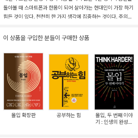
돌아볼 때 스마트폰과 한몸이 되어 살아가는 현대인이 가장 하기
어요. 특히 어린이와 청소년을 위한 몰입캠프에서는 어린 학생들
힘든 것이 있다. 천천히 한 가지 생각에 집중하는 것이다. 주의력
이 몰입을 통해 어려운 수학 문제를 스스로 풀어내고, 자신 안에
을 빼앗기며 살아갈 수밖에 없게 된 현대인들을 위해, 공학자이자
숨어 있던 놀라운 능력을 발견하는 기적 같은 체험을 하고 있답니
몰입 전문가인 황농문 박사가 ‘생각의 습관’을 재정비할 것을 권
다. 유튜브 〈황농문의 몰입 이야기〉
이 상품을 구입한 분들이 구매한 상품
하는 책 《슬로싱킹》을 펴냈다. 깊이 없이 이리저리 옮겨 다니는
생각 습관은 일이나 공부의 성과를 깎아먹는 주범이며 스트레스,
산만함, 불안감, 번아웃 증후군의 원인이 되기도 한다. 그렇다면
생각의 한계를 확장하고, 생각의 질을 높이려면 어떻게 해야 할
까? 그간 수많은 사람들에게 몰입적 사고를 지도해온 저자는 사
람들이 일반적으로 생각하는 방식과 자신만의 고유한 생각 방식
을 구별할 필요성을 느꼈다. 자신이 몇 달 혹은 몇 년 동안 고도의
몰입 상태에 있으면서도 지치거나 피곤하지 않았던 것도 그냥 생
각한 게 아니라 나름의 생각법을 활용했기 때문이라는 것을 깨닫
몰입 확장판
공부하는 힘
몰입, 두 번째 이야
기 : 인생의 완성도
게 되면서 ‘슬로싱킹(slow thinking)’이란 개념을 만들었고, 몰입
를 높이는 자기 혁
을 원하는 사람들에게 이 생각법을 소개해왔다. 천천히, 느긋하
명