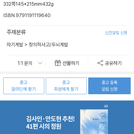
332쪽
145*215mm
432g
ISBN 9791191119640
주제분류
신간알림 신청
자기계발
>
창의적사고/두뇌계발
선물하기
공유하기
중고
중고
중고 등록
알라딘에 팔기
회원에게 팔기
알림 신청