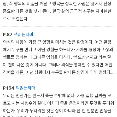
이는 일에 도전하는 삶도 의미 있고 축복받은 삶이 될 수 있는 것
다. 그러나 조명이 비추고 있는 무대 위는 관객의 눈에 아주 잘 보
람, 즉 행복의 비밀을 깨닫고 행복을 정복한 사람은 삶에서 진정
이다.
인다. 즉, 무대 위에서 스포트라이트를 받는 의식의 내용은 무의
중요한 다른 것을 찾게 된다. 결국 삶의 궁극적 추구는 자아실현
이제 처음 질문으로 돌아가 보자. 익숙했던 생각의 습관을 힘들
식에 생중계live broadcasting 되고, 무의식은 이 의식의 무대
으로 귀결된다.
여 바꾸려는 사람들, 쉬운 길을 선택하려는 인간의 자연스러운 본
를 관찰한다.
성을 떨쳐버리고 굳이 힘든 오르막길을 가려는 사람들, 타고난 잠
의식의 무대에서 펼쳐지는 공연은 의식의 입력이다. 그리고 이를
P.87
책읽는하마
재력을 십분 발휘해 놀라운 성취를 이루는 사람들, 마침내 인생의
지켜보던 관객, 즉 무의식이 무대 위로 불려 나가는 것은 장기기
의식의 내용에 가장 큰 영향을 미치는 것은 환경이다. 어떤 환경
정상에 우뚝 서는 사람들, 그들에게는 어떤 비밀이 있는가. 그들
억의 인출 또는 의식의 출력이다. 의식의 무대는 이러한 의식
에서 누구를 만나고 어떤 경험을 하느냐가 자아를 형성하고 삶의
은도전하는 사람들이다. 크고 작은 성공 경험을 차곡차곡 쌓아 마
의 입력과 출력이 활발하게 상호작용을 하는 장이다.
행로를 정하는 데 크나큰 영향을 미친다. ‘맹모삼천지교‘라는 말
침내 아무도 도전할 엄두를 내지 못하는 일에 서슴없이 도전하는
의식의 무대를 어떤 내용이 차지할지는 ‘자극의 경쟁‘에 따라 결
이 괜히 나온 것이 아니다. 그러나 의식을 통제할 수 있다면 어떤
사람들이다. 결과와는 상관없이 최선을 다하고, 그 과정에서 기쁨
정된다. 즉 더 자극적인 내용이 의식의 무대를 차지한다. 책을 읽
경험을 하든, 어떤 상황에서 누구를 만나든 환경에 의해 결정되는
과 즐거움을 찾는 사람들이다. 행복의 비밀이 바로 그 과정에 있
는데 초인종이 울리면 우리의 주의력은 즉시 책 내용에서 초인
숙명론적인 삶을 사는 대신 내가 원하는 방향으로 삶을 이끌어갈
음을 아는 사람들이다. 바로 슬로싱커들이다.
종 소리로 옮겨간다. 책 내용보다 초인종 소리의 자극이 더 세
수 있다. 어떤 환경에서도 내 인생의 행로를 스스로 개척하고 팔
P.154
책읽는하마
기 때문이다. 이때 감독이 다시 책 내용에 조명을 비춤으로써 원
자를 바꾸어 살 수 있는 것이다.
우리는 언젠가는 반드시 죽을 수밖에 없다. 사형 집행 날짜를 모
치 않는 의식의 내용, 즉 초인종 소리를 무대 밖으로 내몬다. 이것
르고 사는 사형수와 같다. 어차피 죽을 운명이라면 무엇을 두려워
을 ‘의식의 통제 능력‘이라고 하고, 이렇게 의식의 무대를 통제하
하는가. 우리가 두려워할 것은 삶이 아니라 단 한 번뿐인 인생을
는 능력이 바로 집중력 또는 몰입 능력이다.