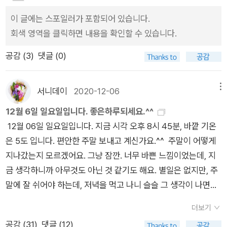
되면, 비슷한 이야기들 많을 것 같고, 첫번째 책이 제일 좋을 것
려 자신을 한 차원 성장시킬 경험을 하게 된다. 그래서 거의 불가
이 글에는 스포일러가 포함되어 있습니다.
같지만, 난 이 책을 제일 먼저 읽어서인지 이 책도 충분히 좋았
능해 보이는 일에 도전하는 삶도 의미 있고 축복받은 삶
회색 영역을 클릭하면 내용을 확인할 수 있습니다.
다. 공부하는 학생들이 읽어보면 좋겠다고 생각했다. 여기 나온
이 될 수 있는 것이다.이제 처음 질문으로 돌아가 보자. 익숙했
학생들은 중학생부터 대학원생까지, 그리고 직장인들 이야기도
공감 (
3
)
댓글 (0)
던 생각의 습관을 힘들여 바꾸려는 사람들, 쉬운 길을 선택하려
나오다보니, 누구라도 해결할 '문제'가 있다면, 시도해볼 수 있지
는 인간의 자연스러운 본성을 떨쳐버리고 굳이 힘든 오르막길
않을까 싶다. 그 이전에, 삶의 가치관이 바뀌는 몰입이라는 점은
을 가려는 사람들, 타고난 잠재력을 십분 발휘해 놀라운 성취
서니데이
2020-12-06
메뉴
빅터 프랭클 생각도 났다. 자신이 하는 일에 몰입하고, 문제 해결
를 이루는 사람들, 마침내 인생의정상에 우뚝 서는 사람들, 그들
하며 의미를 찾는 것. 말처럼 쉽지는 않지만, '일' 이 나에게서 차
12월 6일 일요일입니다. 좋은하루되세요.^^
에게는 어떤 비밀이 있는가. 그들은도전하는 사람들이다. 크고 작
지하는 부분을 생각해보면, 일하는 나가 다이고, 일하는 동안 불
12월 06일 일요일입니다. 지금 시각 오후 8시 45분, 바깥 기온
은 성공 경험을 차곡차곡 쌓아 마침내 아무도 도전할 엄두를 내지
행하고, 그것이 일 외적으로도 영향을 미치는 것은 한 번뿐인 인
은 5도 입니다. 편안한 주말 보내고 계신가요.^^ 주말이 어떻게
못하는 일에 서슴없이 도전하는 사람들이다. 결과와는 상관없이
생에 많이 아까운 시간들일 것이다. 대학원에 와서 고민하는 대학
지나갔는지 모르겠어요. 그냥 잠깐. 너무 바쁜 느낌이었는데, 지
최선을 다하고, 그 과정에서 기쁨과 즐거움을 찾는 사람들이다.
원생의 메일에 대해 조언하기를, 첫째, 학위 논문 주제와 관련한
금 생각하니까 아무것도 아닌 것 같기도 해요. 별일은 없지만, 주
행복의 비밀이 바로 그 과정에 있음을 아는 사람들이다. 바로 슬
자료를 읽고 생각하는 데에만 집중할 것. 둘째, 결과에 연연하지
말에 잘 쉬어야 하는데, 저녁을 먹고 나니 슬슬 그 생각이 나면서
로싱커들이다.- P325
말고 과정에만 최선을 다할 것. 셋째, 잠을 자면서까지 그 문제를
조금씩 아쉬운 느낌이 들기 시작합니다. 어제 5일부터 서울시는
더보기
생각하는 숙면일여 상태가 될 때까지 1초도 놓치지 않겠다는 태
밤 9시 영업 종료를 시작했습니다. 8시 뉴스에서는 마트가 영업
공감 (
31
)
댓글 (12)
도로 논문의 주제에 대해서만 생각할 것. 잡일이 많아서 그러기