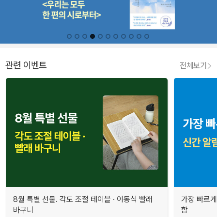
관련 이벤트
전체보기
8월 특별 선물. 각도 조절 테이블 · 이동식 빨래
가장 빠르게
바구니
합