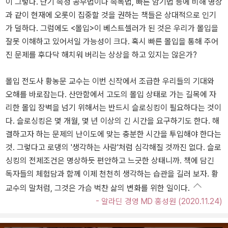
이 그렇다. 단기 속성 공부법이나 속독법, 빠른 암기법 등에 비해 명상
과 같이 현재에 오롯이 집중할 것을 권하는 책들은 상대적으로 인기
가 덜하다. 그럼에도 <몰입>이 베스트셀러가 된 것은 우리가 몰입을
잘못 이해하고 있어서일 가능성이 크다. 혹시 빠른 몰입을 통해 주어
진 문제를 후다닥 해치워 버리는 상상을 하고 있지는 않은가?
몰입 전도사 황농문 교수는 이번 신작에서 조급한 우리들의 기대와
오해를 바로잡는다. 산만함에서 고도의 몰입 상태로 가는 길목에 자
리한 몰입 장벽을 넘기 위해서는 반드시 슬로싱킹이 필요하다는 것이
다. 슬로싱킹은 몇 개월, 몇 년 이상의 긴 시간을 요구하기도 한다. 해
결하고자 하는 문제의 난이도에 맞는 충분한 시간을 투입해야 한다는
것. 그렇다고 로댕의 '생각하는 사람'처럼 심각해질 것까진 없다. 슬로
싱킹의 전제조건은 명상하듯 편안하고 느긋한 상태니까. 책에 담긴
독자들의 체험담과 함께 이제 천천히 생각하는 습관을 길러 보자. 황
교수의 말처럼, 그것은 가슴 벅찬 삶의 변화를 위한 일이다.
- 알라딘 경영 MD 홍성원 (2020.11.24)