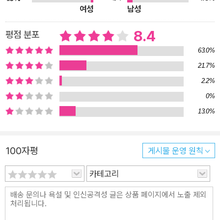
여성
남성
실제 황농문 박사의 지도 아래 슬로싱킹 몰입의 효력을 체험한 사
람들의 사례를 다양하게 담아내어, 독자들을 새로운 생각의 기술
8.4
평점 분포
로 안내한다. 우리의 뇌는 천천히 생각할수록 강해진다! 잠들었던
63.0%
창의성을 깨우고 행복과 만족으로 인도하는 슬로싱킹의 힘 슬로
21.7%
싱킹에 기반한 몰입을 체험한 사람들은 처음에는 공부나 업무에
2.2%
서 성과를 얻으려고 했을 뿐이지만 그 과정에서 지극한 행복감을
0%
느끼고 인생관마저 변화했다는 놀라운 경험을 공통적으로 털어
13.0%
놓는다. 업무나 공부를 하는 ‘바로 지금’에 완전히 몰입하자 ‘내가
해야만 하는 일’을 ‘내가 좋아하고 재미있어하는 일’로 바꿀 수 있
었던 것이다. 황농문 박사는 바로 이 과정을 자아실현을 이루는
100자평
게시물 운영 원칙
경지이자 ‘행복의 정복’이라고 말한다. 이 과정 속에서 우리 뇌는
그 잠재능력을 100퍼센트 끌어내어, 인공지능이 대체 불가능한
카테고리
인간만의 역량, 창의성과 영감을 발달시키기 시작한다. 이처럼 슬
로싱킹은 놀라운 몰입의 세계로 우리를 이끈다. 학습과 업무에서
자신의 역량을 최대로 발휘하게 해주는 동시에 정신적인 성숙과