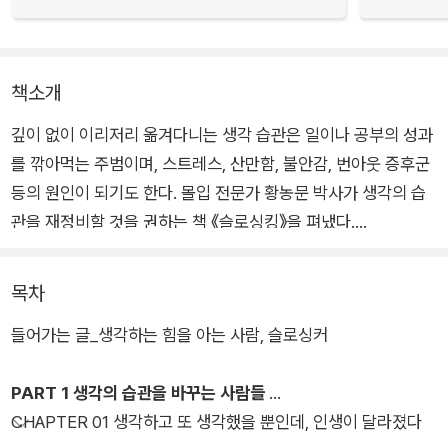
책소개
깊이 없이 이리저리 옮겨다니는 생각 습관은 일이나 공부의 성과
를 깎아먹는 주범이며, 스트레스, 산만함, 불안감, 번아웃 증후군
등의 원인이 되기도 한다. 몰입 전문가 황농문 박사가 생각의 습
관을 재정비할 것을 권하는 책 《슬로싱킹》을 펴냈다.
슬로싱킹이란 몸과 마음은 스트레스 없이 편안한 이완 상태를 유
목차
지하되 머리로는 생각의 끈을 1초도 놓지 않을 정도로 집중하는
들어가는 글_생각하는 힘을 아는 사람, 슬로싱커
생각법으로, 이 책에서는 천천히 생각할수록 탁월한 결과를 부르
는 슬로싱킹의 원리와 구체적인 방법을 소개한다.
PART 1 생각의 습관을 바꾸는 사람들
CHAPTER 01 생각하고 또 생각했을 뿐인데, 인생이 달라졌다