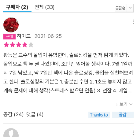
구매자 (2)
전체 (33)
메뉴
하이드
2021-06-25
황농문 교수의 몰입이 유명한데, 슬로싱킹을 먼저 읽게 되었다.
몰입으로 책 두 권 나왔던데, 조만간 읽어볼 생각이다. 7월 1일까
지 7일 남았고, 딱 7일만 책에 나온 슬로싱킹, 몰입을 실천해보려
고 한다. 슬로싱킹의 기본은 1. 충분한 수면 2. 1초도 놓치지 않고
계속 문제에 대해 생각(스트레스 받으면 안됨) 3. 선잠 4. 매일 3
0분씩 규칙적인 운동하기 이다. 읽어보면, 굉장히 혹하게 되는 내
더보기
용들인데, 사례로 나오는 다양한 상황에서 몰입을 어떻게 활용할
공감 (
24
)
댓글 (4)
지에 대한 질문과 그에 대한 처방, 그리고, 그걸 따른 후의 피드백
까지가 꼼꼼히 나와 있어서, 몰입이 필요한 사람이라면, 자신의
상황에 맞춰볼 수 있다. 몰입을 위한 슬로싱킹을 시도하고, 경험
메뉴