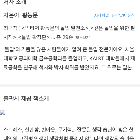
저자 소개
효율을 높이는 정도가 아니다. 우리의 뇌가 세상에 없던 생각을
하게 하고, 문제 해결의 새로운 솔루션을 만들어내는 개인 창의성
지은이:
황농문
저자파일
신간알림 신청
의 거의 유일한 방법이다.
최근작 :
<빅티처 황농문의 몰입 발전소>
,
<깊은 몰입을 위한 필
사책>
,
<몰입 확장판>
… 총 29종
(모두보기)
‘몰입’의 기쁨을 많은 사람들에게 알려 준 몰입 전문가예요. 서울
대학교 공과대학 금속공학과를 졸업하고, KAIST 대학원에서 재
료공학을 연구해 석사와 박사 학위를 받았지요. 그 뒤로는 일본과
미국에서도 객원 연구원으로 활동하며 경험을 쌓았고, 서울대학
교 재료공학부 교수로 일하면서도 계속 연구에 몰두했어요. 그러
던 어느 날, 교수님은 자신이 연구에 빠져 있을 때 가장 행복하다
출판사 제공 책소개
는 사실을 깨달았어요. 그래서 이 놀라운 경험을 많은 사람들과
나누기 위해 《몰입》이라는 책을 썼어요. 이 책은 수많은 어른들
의 마음을 움직이며 베스트셀러가 되었고, 대한민국에 몰입 열풍
스트레스, 산만함, 번아웃, 무기력… 잘못된 생각 습관이 빚은 현
을 가져오기도 했답니다. 지금은 서울대학교에서 정년퇴임한 뒤,
대인의 고질병 인생이 생각처럼 풀리지 않는다면 생각의 습관을
‘몰입아카데미’를 열어 많은 사람들에게 몰입의 가치를 전하고 있