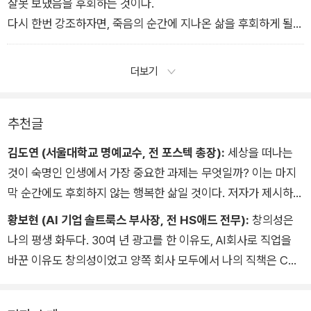
잘못 보냈음을 후회하는 것이다.
다시 한번 강조하자면, 죽음의 순간에 지나온 삶을 후회하게 될지
아닐지는 ‘무엇을 하며 살았는가‘가 아니라 ‘어떻게 살았는가‘에
달렸다. 무슨 일을 하든 삶을 불태웠다고 할 만큼 최선을 다하면
더보기
후회할 이유가 없다.
추천글
김도연 (서울대학교 명예교수, 전 포스텍 총장):
세상을 떠나는
것이 숙명인 인생에서 가장 중요한 과제는 무엇일까? 이는 마지
막 순간에도 후회하지 않는 행복한 삶일 것이다. 저자가 제시하는
몰입을 위한 ‘슬로싱킹’은 우리 모두가 자신의 인생을 설계하고
황보현 (AI 기업 솔트룩스 부사장, 전 HS애드 전무):
창의성은
이를 실현해 행복한 삶을 살 수 있는 구체적인 방법론이다.
나의 평생 화두다. 30여 년 광고를 한 이유도, AI회사로 직업을
바꾼 이유도 창의성이었고 양쪽 회사 모두에서 나의 직책은 CC
O(chief creative officer, 창의력 최고 책임자)다. 이처럼 평생
창의성을 좇아온 내가 볼 때 슬로싱킹의 효과는 단지 기존 업무의