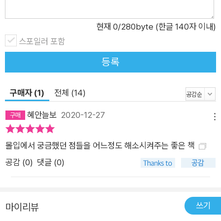
안정감을 주며, 창의성과 영감까지 발달시키는 21세기의 궁극적
생각법, 슬로싱킹을 만나보라.
현재
0
/280byte (한글 140자 이내)
스포일러 포함
등록
구매자 (1)
전체 (14)
혜안늘보
2020-12-27
메뉴
몰입에서 궁금했던 점들을 어느정도 해소시켜주는 좋은 책
공감 (
0
)
댓글 (0)
쓰기
마이리뷰