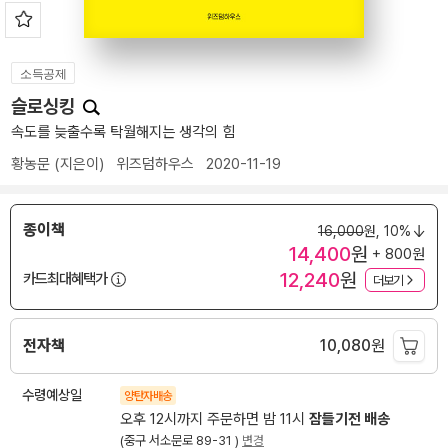
소득공제
슬로싱킹
속도를 늦출수록 탁월해지는 생각의 힘
황농문
(지은이)
위즈덤하우스
2020-11-19
종이책
16,000
원,
10%
14,400
원
+ 800원
12,240
원
카드최대혜택가
더보기
전자책
10,080
원
수령예상일
양탄자배송
오후 12시까지 주문하면 밤 11시
잠들기전 배송
(중구 서소문로 89-31 )
변경