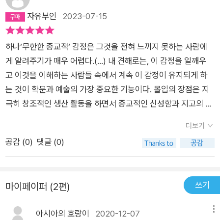
한 사람들이 막 세상이 바뀌고, 가치관이 바뀌고, 살이 빠지고 등
자유부인
2023-07-15
등등 이야기 나오는데, 오버나 허황된게 아니라, 읽다보면, 그럴
수 밖에 없겠다 싶다. 처음 읽을 때 딱 떠오르는건, 비주얼리제이
하나‘무한한 종교적‘ 감정은 그것을 전혀 느끼지 못하는 사람에
션, 하고자 하는 걸 계속 생각해보기, 이미지 트레이닝, 별똥별에
게 알려주기가 매우 어렵다.(...) 내 견해로는, 이 감정을 일깨우
소원빌기 같은 거였다. 간절히 바라고, 이루길 원하는 것만 하루
고 이것을 이해하는 사람들 속에서 계속 이 감정이 유지되게 하
종일 생각하다보면, 그걸 잘하지 않을 수 없는 그런 몰입의 상황.
는 것이 학문과 예술의 가장 중요한 기능이다. 몰입의 장점은 지
거기에 선잠은 '몰입의자' 에 앉아서 1-20분의 짧은 낮잠을 말하
극히 창조적인 생산 활동을 하면서 종교적인 신성함과 지고의 선
는데, 자면서 얻게 되는 창의력과 장기기억 끄집어낼 수 있는 상
까지 경험하는 최상의 삶으로 이끈다는 것이다.결국 몰입이란 종
황을 활용하라고 하는 것. 달리가 영감 얻기 위해 숟가락 들고 자
더보기
교와는 무관한 종교 체험인 동시에 최고의 행복감을 느끼는 방법
는 에피소드 생각난다. 숟가락 떨어트리면 그 소리에 깨서 그림
공감 (
0
)
댓글 (0)
이라 할 수 있다.인간이 도달할 수 있는 최고의 집중 상태에 이르
그린다고. 나는 지금 이루고 싶은 것이 두 가지인데, 어떡하나. 생
기 위해 스님들은 왜 답이 없는 화두에 도전할까. 며칠 만에 문제
각했는데, 그 답은 직장인의 슬로 싱킹에 나온다. 자투리 시간 활
가 풀려버리면 몰입도가 떨어져 삼매에 도달할 수 없기 때문이
용하라고. 자기 상황에서 최대한 생각하기를 지향하는 것. 생각할
쓰기
마이페이퍼 (2편)
다. 그러므로 불가능해 보이는 문제라도 도전을 주저할 이유가 없
수록 뇌에 시냅스 형성, 활동하게 되고, 그게 사라지지 않도록 끊
다. 문제가 풀리든 안풀리든 몰입 자체가 우리에게 깊은 만족감
이지 않고 생각, 생각 하라는 것. 같은 주제에 대한 세 번째 책쯤
아시아의 호랑이
2020-12-07
메뉴
과 감동을 준다. 어떤 경우에도 몰입으로 잃을 것은 없다. 오히