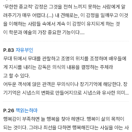
‘무한한 종교적‘ 감정은 그것을 전혀 느끼지 못하는 사람에게 알
려주기가 매우 어렵다.(...) 내 견해로는, 이 감정을 일깨우고 이것
을 이해하는 사람들 속에서 계속 이 감정이 유지되게 하는 것
이 학문과 예술의 가장 중요한 기능이다.
몰입의 장점은 지극히 창조적인 생산 활동을 하면서 종교적인 신
성함과 지고의 선까지 경험하는 최상의 삶으로 이끈다는 것이다.
P.83
자유부인
결국 몰입이란 종교와는 무관한 종교 체험인 동시에 최고의 행복
무대 뒤에서 무대를 관찰하고 조명의 위치를 조정하며 배우들에
감을 느끼는 방법이라 할 수 있다.
게 지시를 내리는 감독은 의식의 내용을 결정하는 주체라
인간이 도달할 수 있는 최고의 집중 상태에 이르기 위해 스님들
고 할 수 있다.
은 왜 답이 없는 화두에 도전할까. 며칠 만에 문제가 풀려버리
어두운 객석에 앉은 관객은 무의식이나 장기기억에 해당한다. 장
면 몰입도가 떨어져 삼매에 도달할 수 없기 때문이다. 그러므
기기억은 시냅스의 변화로 만들어지므로 시냅스와 유사한 의미
로 불가능해 보이는 문제라도 도전을 주저할 이유가 없다. 문제
라고 생각할 수 있다. 무대라는 작업기억의 용량은 한정적이지
가 풀리든 안풀리든 몰입 자체가 우리에게 깊은 만족감과 감동
만, 장기기억은 어릴 때부터 경험한 모든 기억으로 그 용량이 엄
P.26
책읽는하마
을 준다. 어떤 경우에도 몰입으로 잃을 것은 없다. 오히려 자신
청나다.
행복감이 부족하면 늘 행복을 찾아 헤맨다. 행복이 삶의 목적이
을 한 차원 성장시킬 경험을 하게 된다. 그래서 거의 불가능해 보
무의식은 어두운 곳에 있어서 서로를 볼 수 없고 소통하기도 어렵
되는 것이다. 그러나 최선을 다하면 행복해진다는 사실을 아는 사