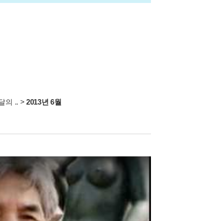
의 ..
>
2013년 6월