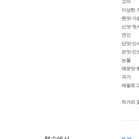
고아
이상한 
짠맛-가
신맛-첫
연인
단맛-신
쓴맛-인
눈물
매운맛-
귀가
에필로그
작가의 
책속에서
P. 36