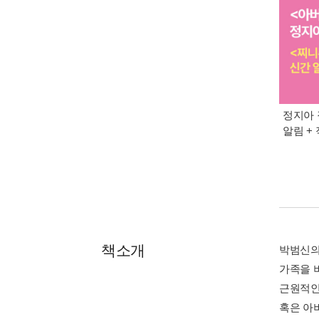
정지아 
알림 +
책소개
박범신의
가족을 
근원적인
혹은 아