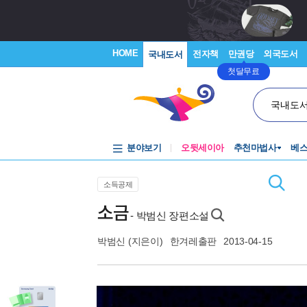
HOME
전자책
만권당
외국도서
국내도서
첫달무료
국내도
분야보기
오뒷세이아
추천마법사
베
소득공제
소금
- 박범신 장편소설
박범신
(지은이)
한겨레출판
2013-04-15