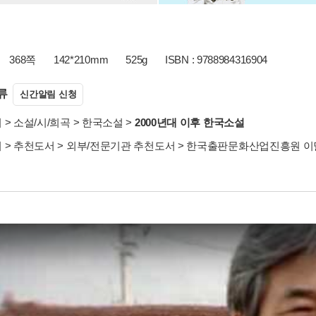
368쪽
142*210mm
525g
ISBN : 9788984316904
류
신간알림 신청
서
>
소설/시/희곡
>
한국소설
>
2000년대 이후 한국소설
서
>
추천도서
>
외부/전문기관 추천도서
>
한국출판문화산업진흥원 이달