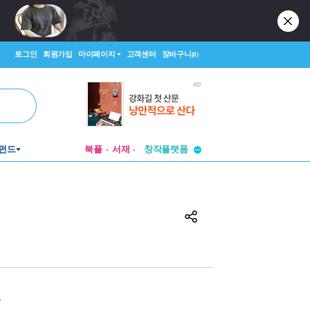
로그인
회원가입
마이페이지
고객센터
장바구니
(0)
투비컨티뉴드
창작플랫폼
펀드
북플
서재
투비컨티뉴드
원