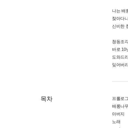
나는 배
찾아다니
신비한 
청동조각
바로 1
도와드리
잊어버리
목차
프롤로그
배롱나
아버지
노래