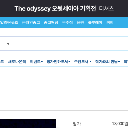
알라딘굿즈
온라인중고
중고매장
우주점
음반
블루레이
커피
서
스트
새로나온책
이벤트
정가인하도서
추천도서
작가와의 만남
북
정가
13,000