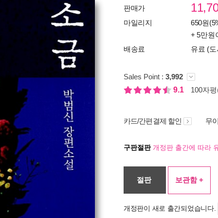
11,7
판매가
마일리지
650원(5
+ 5만원
배송료
유료 (도
Sales Point :
3,992
9.1
100자평(
카드/간편결제 할인
무이
구판절판
개정판 출간에 따라 
절판
보관함 +
개정판이 새로 출간되었습니다.