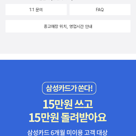
아...결국 남편은 무릎 보호대를 차고 목발을 짚고 오늘까지 2주 째 그
러고 있다. 내가 주짓수 하러 갈 때마다 아주 부러워한다. ㅎㅎㅎ4. 나
1:1 문의
FAQ
는 중국드라마를 좋아한다. 예전부터 무협이나 선협물 같은 것을 좋
아하는데, 최근 그닥 재미가 없어서 안 보다가 마음에 드는 드라마들
중고매장 위치, 영업시간 안내
이 있어서 보기 시작하는데... 중드는 기본이 50부작, 60부작이라
(편당 40분 정도이긴 하지만) 너무 길어서 힘들기도 한데, 이번에 잡
은 건 너무 재밌어서 지난 일주일 동안 수면시간이 2, 3시간씩이었다.
어쩐지 너무 피곤하더라... 아무도 궁금하지 않을 내 인생 중드 선협,
무협물이 <의천도룡기(1988)>, <녹정기(양조위,유덕화)>, <향밀침
침신여상>, <차시천하(순전히 양양 때문에)>, <유리미인살> 정도인
데, 이제 여기 하나 더 추가 해서 <침향여설>도 넣어줘야겠다. <창란
결>도 재밌게 봤지만, <침향여설>이 더 취향이라...5. 내가 중드만 본
건 아니었다. 그 사이 또 한국드라마도 봐줘야지. <구미호뎐1938>을
끝내고, <백수세끼>도 보고 <닥터 차정숙>도 마무리했다. 하아.... 돌
아보니 난 인간이 아니었던 것 같다. 6. 드라마를 너무 보다 보니 막상
책은 많이 읽지 못했다. 그래도 다 틈틈이 읽고 있으니 조만간 다 읽은
책 목록이 길어지지 않을까 싶다. 7. 진주 출장도 다녀왔다. 늦은 점
심을 먹으러 천황식당엘 갔고, 제일식당에서 선지국을 7봉지 사서 가