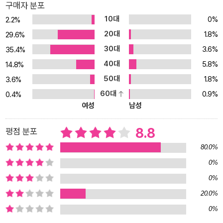
에서 낯선 건물을 발견한다. 매일 같이 출퇴근하는 길이었지만 처음
구매자 분포
보는 듯한 건물의 인상에 의아함을 느끼면서도, 상황을 수습할 요량
10대
0%
2.2%
으로 안으로 다급히 들어간다. 그러나 막상 건물 안에는 경비원도 CC
20대
1.8%
29.6%
TV도 없고 새빨간 자판기 한 대만이 놓여 있을 뿐이었다. ‘로그라이
30대
3.6%
35.4%
크(Rogue-like)’라는 네온 간판만이 달린 채로.
40대
5.8%
14.8%
50대
1.8%
3.6%
‘구구단편서가’ 시리즈 소개
60대
0.9%
0.4%
여성
남성
다채로운 소재로 무궁무진한 장르적 실험이 가능한 단편소설들을 하
나의 주제로 묶어, 다양한 테마의 큐레이션 단편집을 출간하는 황금
8.8
평점 분포
가지의 전자책 시리즈. 단편을 중심으로 한 콘셉트와 분량에 따라 끝
자리를 900원 단위로 맞춤하여 출시하는 가격 정책을 한데 담은 이
80.0%
름으로, 첫 론칭 시리즈로 『에덴브릿지 호텔 신입 직원들을 위한 행동
0%
지침서』와 『출근은 했는데, 퇴근을 안 했대』 총 2편의 전자책 단편집
0%
을 선보인다.
20.0%
0%