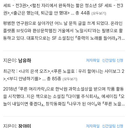
―「솔의 눈 뽑아 마시다 자판기에 잡아먹힌 소년 아직도 학교에 있다」
세트 - 전3권>
,
<펼친 자리에서 완독하는 짧은 청소년 SF 세트 - 전3
중에서
권>
,
<출근은 했는데, 퇴근을 안 했대>
… 총 44종
(모두보기)
평범한 연구원으로 살아가던 어느 날 문득 글을 쓰게 되었다. 온라인
『이계리 판타지아』의 이시우 작가는 학교를 배경으로 문명화된 기계
플랫폼 브릿G와 환상문학웹진 거울에서 ‘노말시티’라는 필명으로 활
장치와 원령이라는 토속적인 소재를 결합한 독특한 학원 퇴마 공포물
동하고 있다. 대표작으로는 SF 소설집인 『중력의 노래를 들어라』가
을, 『탐정 전일도 사건집』의 한켠 작가는 냉혹한 생존 게임이 도사리
있으며, 호러 소설집인 『일란성』, 미스터리 경장편 『꿈의 살인자』, 청
는 회사를 배경으로 한 오싹하고도 처절한 생존형 오피스 괴담을, 『푸
소년 소설인 『마지막 드래곤 에린』, 『너와 내가 다른 점은』, 『기억 삭
른 머리카락』의 남유하 작가는 ‘감정’을 지닌 존재로서 사유하는 자판
제, 하시겠습니까?』를 출간하였고 『나와 밍들의 세계』를 비롯한 여러
지은이:
남유하
기의 애증을 폭발적으로 드러내는 짧지만 강렬한 괴담을, 『오직 달님
저자파일
신간알림 신청
앤솔러지에 참여하였다.
만이』의 장아미 작가는 먹잇감을 노리는 사냥꾼의 면모를 숨김없이
최근작 :
<나의 은색 오즈>
,
<푸른 노을호 : 우리 할머니는 사이보그 2
드러내는 악마적 존재에 대한 공포가 깊이 배어나는 이야기를, 『짐
>
,
<부디 안녕하기를>
… 총 85종
(모두보기)
승』의 신원섭 작가는 게임 세계관을 결합해 시공간을 초월하는 독특
2018년 「푸른 머리카락」으로 한낙원 과학소설상을 받으며 작품 활동
한 판타지 스릴러를, 『살을 섞다』의 남세오 작가는 구전 민담 형식의
을 시작했다. 지은 책으로는 소설집 『다이웰 주식회사』, 에세이집 『오
이야기를 차용해 현실에서 발생한 사건의 공포감을 더욱 증폭시키는
늘이 내일이면 좋겠다』, 창작동화집 『나무가 된 아이』와 『푸른 노을
인상적인 괴담을 선보인다.
호: 우리 할머니는 사이보그 2』 등이 있다. 『다이웰 주식회사』에 수록
표제작 「출근은 했는데, 퇴근을 안 했대」는 중단편으로서는 드물게 브
된 단편 「국립존엄보장센터」는 2019년 미국 SF 잡지 『클락스월드』 1
릿G 종합베스트 5위의 순위를 기록하고 중단편 전체 베스트 역시 장
0월호에 번역, 소개되었다.
지은이:
장아미
저자파일
신간알림 신청
기간 1위 타이틀을 석권하는 등 독자들의 많은 사랑을 받은 작품이다.