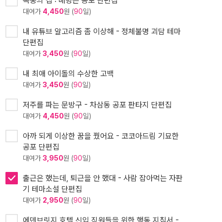
폭풍의 집 : 배명은 공포 단편집
대여가
4,450
원 (
90
일)
내 유튜브 알고리즘 좀 이상해 - 정체불명 괴담 테마
단편집
대여가
3,450
원 (
90
일)
내 최애 아이돌의 수상한 고백
대여가
3,450
원 (
90
일)
저주를 파는 문방구 - 차삼동 공포 판타지 단편집
대여가
4,450
원 (
90
일)
아까 되게 이상한 꿈을 꿨어요 - 코코아드림 기묘한
공포 단편집
대여가
3,950
원 (
90
일)
출근은 했는데, 퇴근을 안 했대 - 사람 잡아먹는 자판
기 테마소설 단편집
대여가
2,950
원 (
90
일)
에덴브릿지 호텔 신입 직원들을 위한 행동 지침서 -