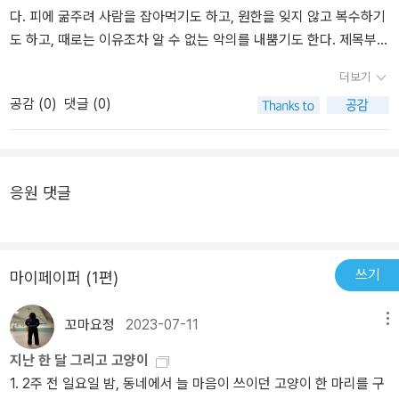
이 기다리다 목이 말라 주머니에 들어있던 지폐로 음료수를 뽑으려던
다. 피에 굶주려 사람을 잡아먹기도 하고, 원한을 잊지 않고 복수하기
주인공은 자판기에 잡아 먹히게 되고 눈을 뜨니 다른 세계가 펼쳐져
도 하고, 때로는 이유조차 알 수 없는 악의를 내뿜기도 한다. 제목부터
있다.​-‘자판기’라는 동일한 재료를 가지고 어쩜 이렇게 색다르고 참신
무시무시한 이 단편집 <출근은 했는데, 퇴근을 안 했대>를 읽고 나면
더보기
하고 다양한 이야기가 탄생할 수 있었는지를 생각하면서 읽으니 더욱
출근길에 마주치는 자판기를 보고 저도 모르게 어깨를 움츠리게 될
공감 (
0
)
댓글 (0)
재미있게 읽을 수 있었다. 전설, 스릴, 퇴마, 판타지, 감동과 인간의 이
것이다.
기심이 얼마나 무서운지. 다양한 장르와 경험을 <출근은 했는데, 퇴
근을 안했대>로 한 번에 즐길 수 있었다. 이렇게 다양한 장르를 한 가
지 주제로 즐길 수 있다니. 개인적으로 실망스러운 작품도 단 하나도
응원 댓글
없었기때문에 이 시리즈에 대한 기대감과 만족감이 계속해서 자라나
는 중이다. 앞으로 읽을 책들도 큰 기대가 된다.
쓰기
마이페이퍼 (1편)
꼬마요정
2023-07-11
메뉴
지난 한 달 그리고 고양이
1. 2주 전 일요일 밤, 동네에서 늘 마음이 쓰이던 고양이 한 마리를 구