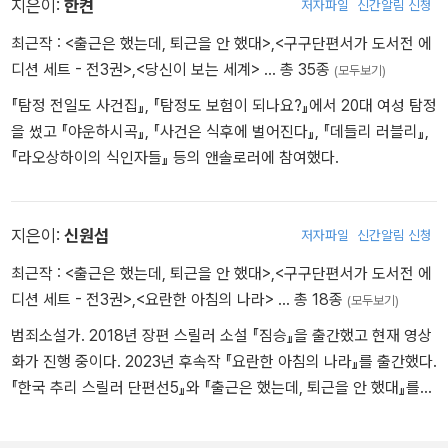
짧은 제목의 단편들로 여러 앤솔러지에 참여하고 있으며 『단편들, 한
지은이:
한켠
저자파일
신간알림 신청
는 자신이 파는 상품과 그걸 구매하는 사람들의 표정을 보며 즐거움
국 공포 문학의 밤』(「이화령」), 『출근은 했는데, 퇴근을 안 했대』(「솔
최근작 :
<출근은 했는데, 퇴근을 안 했대>
,
<구구단편서가 도서전 에
을 느낄 줄 아는 존재다. 사람들과 더불어 사는 것을 좋아하던 그가 누
의눈 뽑아 마시다 자판기에 잡아먹힌 소년 아직도 학교에 있다」) 등이
디션 세트 - 전3권>
,
<당신이 보는 세계>
… 총 35종
구보다도 특별하게 여기는 존재가 있었으니, 바로 매일 자신을 관리
(모두보기)
대표작이다.
해 주는 남자 철용 씨였다. 그리고 어느 날, 관리자 남자에게 끔찍한
『탐정 전일도 사건집』, 『탐정도 보험이 되나요?』에서 20대 여성 탐정
비극이 닥치고 만다.
을 썼고 『야운하시곡』, 『사건은 식후에 벌어진다』, 『데들리 러블리』,
『라오상하이의 식인자들』 등의 앤솔로러에 참여했다.
오란씨는 맛있다
강아지 윌리와 함께하는 저녁 산책은 희수의 평범한 일과 중 하나다.
그날따라 유난히 말을 듣지 않는 강아지 때문에 진땀을 흘리느라 갈
지은이:
신원섭
저자파일
신간알림 신청
증을 느끼던 희수는, 마침 공원의 으슥한 구석에 위치한 음료 자판기
최근작 :
<출근은 했는데, 퇴근을 안 했대>
,
<구구단편서가 도서전 에
한 대를 발견하고 다가간다. 창백한 광채가 뿜어져 나오는 진열대에
디션 세트 - 전3권>
,
<요란한 아침의 나라>
… 총 18종
(모두보기)
서 희수가 음료를 고르는 동안, 윌리는 전에 없던 경계심을 드러내 보
이며 매섭게 짖어대기 시작한다.
범죄소설가. 2018년 장편 스릴러 소설 『짐승』을 출간했고 현재 영상
화가 진행 중이다. 2023년 후속작 『요란한 아침의 나라』를 출간했다.
솔의 눈 뽑아 마시다 자판기에 잡아먹힌 소년 아직도 학교에 있다
『한국 추리 스릴러 단편선5』와 『출근은 했는데, 퇴근을 안 했대』를
교무실 옆 복도에 덩그렇게 놓인 음료 자판기에서 ‘솔의 눈’을 발견하
비롯하여, 『어위크』, 『카페 홈즈에 가면?』, 『카페 홈즈의 마지막 사
고 신이 난 친구 석영. 나는 게임 승급을 도와준다는 말에 천 원짜리
랑』, 『모두가 사라질 때』, 『밀지 마세요, 사람 탑니다』 등 다양한 앤솔