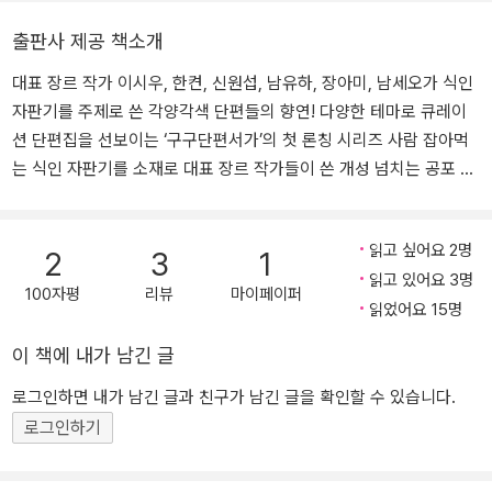
지폐를 건네주긴 했지만 도무지 녀석의 기괴한 음료 취향을 이해할
러지를 통해 단편을 발표했다.
출판사 제공 책소개
수가 없다. 녀석이 지폐를 넣고 솔의 눈을 뽑으려는 순간, 문득 내 머
릿속에 생경한 경고의 목소리가 들려온다. 그리고 잠시 후, 자판기에
대표 장르 작가 이시우, 한켠, 신원섭, 남유하, 장아미, 남세오가 식인
서 음료를 뽑아 들려던 석영이의 팔이 빠지지 않는다.
자판기를 주제로 쓴 각양각색 단편들의 향연! 다양한 테마로 큐레이
션 단편집을 선보이는 ‘구구단편서가’의 첫 론칭 시리즈 사람 잡아먹
출근은 했는데, 퇴근을 안 했대
는 식인 자판기를 소재로 대표 장르 작가들이 쓴 개성 넘치는 공포 괴
입사 이후 11시 전에 퇴근한 적이 없는 광고 회사에서 오늘도 야근 신
담을 한데 모은 단편집 『출근은 했는데, 퇴근을 안 했대』가 황금가지
세를 면치 못하고 있는 주인공. 이번에는 팀에서 만든 시대착오적 광
에서 전자책으로 출간되었다. 무궁무진한 장르적 실험이 가능한 단편
고가 온라인에서 논란이 된 탓에 뒷수습을 하느라 정신이 나갈 지경
읽고 싶어요 2명
소설들을 하나의 관통하는 주제로 묶어 큐레이션 작품집으로 꾸준히
2
3
1
이다. 카페인이 절실한 상황이라 탕비실 자판기에서 캔커피를 하나
읽고 있어요 3명
소개할 ‘구구단편서가’의 첫 번째 테마는 바로 ‘괴담’이다. 『출근은 했
100자평
리뷰
마이페이퍼
뽑으려는데, 자판기마저 먹통이 되자 자신의 신세에 대한 분노가 폭
읽었어요 15명
는데, 퇴근을 안 했대』는 인류 문명에서 꺼지지 않는 광원을 먹고 자
발하고 만다. 그러자 잠시 후 굴러떨어진 캔커피 하나. 곧이어 커피로
라난 기계장치인 자판기가 모종의 생명을 부여받아 사람을 공격하고
이 책에 내가 남긴 글
‘구해주세요’라는 글씨가 적힌 천 원짜리 한 장이 지폐 투입구에서 천
잡아먹는다는 설정을 공유하는 공포 단편 6편을 엮은 것으로, 지하
천히 되돌아 나온다.
철, 학교, 회사 등을 배경으로 한 오싹한 괴담뿐만 아니라 시공간을 초
로그인하면 내가 남긴 글과 친구가 남긴 글을 확인할 수 있습니다.
월하며 확장하는 독특한 판타지 스릴러까지 다채로운 장르의 작품들
로그인하기
로그라이크
을 한데 만날 수 있다.
퇴근길에 난처한 배변 문제를 겪게 된 장하민은 인적이 드문 뚝방길