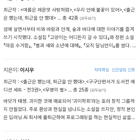
최근작 :
<여름은 레몬맛 사탕처럼>
,
<우리 안에 불꽃이 있어>
,
<출근
“회사를 그만두고 싶었는데, 실업자가 될 용기는 없어서 사라지고 싶
은 했는데, 퇴근을 안 했대>
… 총 42종
(모두보기)
었어요.”
섬에 살면서부터 비와 바람과 안개, 숲과 바다에 대한 이야기를 즐겨
―「출근은 했는데, 퇴근을 안 했대」 중에서
쓰기 시작했다. 소설집 『고양이는 어디든지 갈 수 있다』와 장편 소설
『마음 수거함』, 『별과 새와 소년에 대해』, 『오직 달님만이』를 썼다. 그
외에도 앤솔러지 『경성환상 극장』, 『좀비 낭군가』, 『우리가 다른 귀신
수록작 소개
을 불러오나니』 등을 함께 썼다.
사쿠라코 이야기
지은이:
이시우
저자파일
신간알림 신청
아내의 독촉에 못 이겨 벚꽃 시즌에 일본 교토로 여행을 오게 된 철호
네 가족. 뭘 해도 비싼 성수기 물가를 피할 수 없었지만 철호는 그나마
최근작 :
<출근은 했는데, 퇴근을 안 했대>
,
<구구단편서가 도서전 에
저렴한 숙소를 미리 예약해 둔 덕분에 조금 마음이 놓인다. 벚꽃 구경
디션 세트 - 전3권>
,
<무명의 별>
… 총 25종
(모두보기)
을 마친 뒤 어둑해진 밤이 다 되어서야 외곽에 위치한 숙소에 겨우 도
바닷가 태생. 괴이한 것에 매료되어 ‘괴이학회’라는 호러 창작 그룹까
착했는데, 그들을 맞이한 것은 다름 아닌 기모노 인형들이 가득 줄지
지 만들었다. 주로 환상과 현실을 넘나드는 소설을 쓰지만, 정작 본인
어 선 자판기였다.
은 딥러닝 AI 회사에 출퇴근하며 프로그래밍을 하는 현실적인 삶을
살고 있다. 장편소설 『이계리 판타지아』, 『과외활동』, 『신입사원』,
그들에게 무슨 일이
『무명의 별』과 단편집 『넷이 있었다』를 출간했다. 극단적으로 길거나
지하철 역사 안에 있는 흔하지만 어딘가 비범한 스낵 자판기 한 대. 그