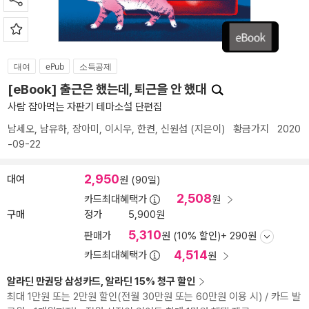
대여
ePub
소득공제
[eBook] 출근은 했는데, 퇴근을 안 했대
사람 잡아먹는 자판기 테마소설 단편집
남세오
,
남유하
,
장아미
,
이시우
,
한켠
,
신원섭
(지은이)
황금가지
2020
-09-22
2,950
대여
원 (90일)
2,508
카드최대혜택가
원
구매
정가
5,900원
5,310
판매가
원 (10% 할인)
+ 290원
4,514
카드최대혜택가
원
알라딘 만권당 삼성카드, 알라딘 15% 청구 할인
최대 1만원 또는 2만원 할인(전월 30만원 또는 60만원 이용 시) / 카드 발