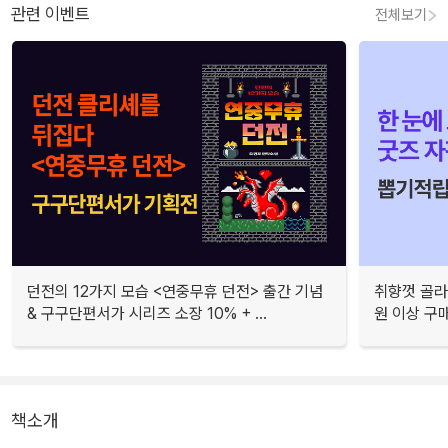
관련 이벤트
전체보기
던전의 12가지 모습 <연중무휴 던전> 출간 기념
취향껏 골라
& 구구단편서가 시리즈 소장 10% + ...
원 이상 구
책소개