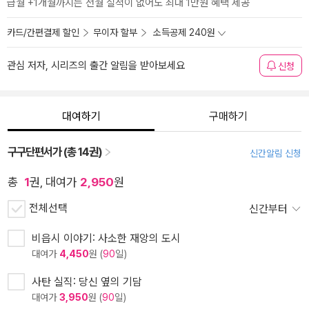
급월 +1개월까지는 전월 실적이 없어도 최대 1만원 혜택 제공
카드/간편결제 할인
무이자 할부
소득공제 240원
관심 저자, 시리즈의 출간 알림을 받아보세요
신청
대여하기
구매하기
구구단편서가 (총 14권)
신간알림 신청
총
1
권, 대여가
2,950
원
전체선택
신간부터
비읍시 이야기: 사소한 재앙의 도시
대여가
4,450
원 (
90
일)
사탄 실직: 당신 옆의 기담
대여가
3,950
원 (
90
일)