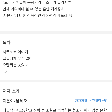
“요새 기계들이 웅성거리는 소리가 들리지?”
언제 어디서나 볼 수 있는 흔한 기계장치
‘자판기’에 대한 전복적인 상상력의 파노라마!
인류 문명이 발생시킨 기계들이 당신을 위협하는 존재로 돌변한다면
어떨까? 결코 꺼지지 않는 화려한 광원의 한가운데에서 우리가 상상
할 수 없는 일이 벌어진다면? 이야기의 제왕 스티븐 킹은 악마가 깃든
목차
기계의 저주를 다룬 단편 「맹글러」를 비롯해, 휴게소에 정차된 허름한
사쿠라코 이야기
스테이션 왜건의 정체가 밝혀지는 과정을 섬뜩하게 그려낸 단편 「130
그들에게 무슨 일이
킬로미터」 등을 통해 이미 이러한 발상을 훌륭하게 펼쳐 보인 바 있
오란씨는 맛있다
다. 이처럼 모종의 존재가 결합된 기계가 발생시키는 기묘한 공포에
착안한 6명의 작가들은, ‘자판기’를 소재로 저마다 다채로운 상상력이
폭발하는 각양각색의 작품들을 탄생시켰다.
저자 소개
“사람들은 항상 머리 위에서 환하게 빛나는 광원만을 올려다보는 습
성이 있어서 발목을 움켜쥐고 호시탐탐 잡아먹을 기회만을 노리고 있
지은이:
남세오
저자파일
신간알림 신청
는 그림자를 내려다볼 생각은 도무지 하지를 않는다.”
최근작 :
<고등학교 진학 전 소설로 찍먹하는 청소년 이과 감성 문학