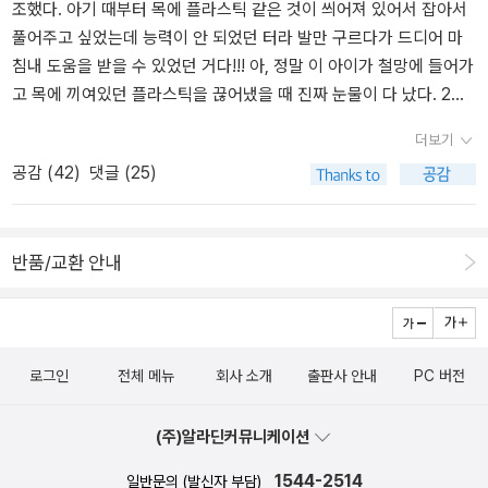
조했다. 아기 때부터 목에 플라스틱 같은 것이 씌어져 있어서 잡아서
풀어주고 싶었는데 능력이 안 되었던 터라 발만 구르다가 드디어 마
침내 도움을 받을 수 있었던 거다!!! 아, 정말 이 아이가 철망에 들어가
고 목에 끼여있던 플라스틱을 끊어냈을 때 진짜 눈물이 다 났다. 2년
정도 고생했는데 정말 다행이다!!!중성화 수술도 하고 가슴 쪽에 생긴
더보기
염증 치료도 했다. 녀석, 앞으로는 편안하게 뛰어 다니렴!!!구조 해 주
공감 (
42
)
댓글 (25)
신 고양이 탐정분이랑 동물병원 팀 고맙습니다!!^^2. 알라딘이 벌써 2
4주년이라고 한다. 그래서 고양이 얼음틀 굿즈가 더 크게 나왔다. 당
연히 금액대를 채워 얼음틀을 받았다. 이런 건 참 빠르지 ㅎㅎㅎ냉동
반품/교환 안내
실에 얼음이 너무 많아서 웃고 있다. 여기서 더 웃긴 건, 나는 여름에
도 따뜻한 커피만 마신다는 사실!! 남편은 아이스 커피를 마시면서 '아
잇, 잔인해!! 잔인해!!' 이러고 있다. 3. 주짓수를 하다가 남편이 도복
바지에 걸려서 그만 한 쪽 무릎 측면 인대가 파열됐다. 뚝 소리가 났다
는데, 나도 손가락이 좀 아프고 무릎도 좀 아파서 (힐 훅 수업 때문일
로그인
전체 메뉴
회사 소개
출판사 안내
PC 버전
까...) 같이 병원엘 갔다. 의사 선생님은 내 엑스레이 사진 및 초음파
사진을 보면서 이렇게 건강해야 하는데 남편은 염증이 많고 끊어진
(주)알라딘커뮤니케이션
부분도 있다고 말씀하셨다... 나도 아파서 갔거든요.... 난 뒷전이었다.
1544-2514
일반문의 (발신자 부담)