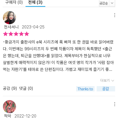
구매자 (0)
전체 (3)
메뉴
천사셔니
2023-04-25
-황금가지 출판사의 e북 시리즈에 푹 빠져 또 한 권을 바로 읽어버렸
다. 이번에는 99시리즈의 두 번째 작품이자 제목이 독특했던 <출근
은 했는데, 퇴근을 안했대>를 읽었다. 제목부터가 현실적으로 너무
살벌한게 매력적이지 않은가! 이 작품은 여섯 명의 작가가 ‘사람 잡아
먹는 자판기’를 테마로 쓴 단편집이다. 가볍고 재미있게 즐기기 좋으
면서 다 같은 주제를 가지고 있기 때문에 각기 다른 작가가 쓴 단편집
더보기
이면서도 통일감이 있어서 편안하게 읽을 수 있었다. ​-<사쿠라코 이
공감 (
9
)
댓글 (0)
야기> 일본 여행을 떠난 한 가족. 벚꽃 성수기때 방문했기 때문에 숙
박비라도 아끼기 위해서 도시 외곽의 저렴한 숙박업소를 예약한다.
방문한 숙박업소 입구에 일본식 인형 자판기가 있었는데 딸이 계속해
메뉴
서 인형을 뽑아달라고 투정을 부린다.<그들에게 무슨 일이> H역의
적막
2022-12-20
자판기인 ‘나’는 매일 저녁마다 자신에게 다정한 말을 해주며 물건을