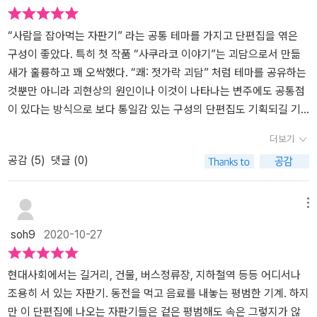
채우고 관리해주는 사람에게 애정을 느끼게 된다. 특별할 것 없는 하
루하루가 지나가다 어느날 그는 ‘나’가 보는 앞에서 다른 사람들에게
“사람을 잡아먹는 자판기” 라는 공통 테마를 가지고 단편집을 엮은
공격을 당한다. <오란씨는 맛있다> 오늘따라 유난히 이상한 곳으로
구성이 좋았다. 특히 첫 작품 “사쿠라코 이야기”는 괴담으로서 만듦
향하려는 강아지를 달래며 힘겹게 산책을 하던 주인공은 분명 어제까
새가 훌륭하고 꽤 오싹했다. “쾌: 젓가락 괴담” 처럼 테마를 공유하는
지는 못봤던 자판기를 발견하고 다가간다. 어떤 음료수를 마실까 고
것뿐만 아니라 괴현상의 원인이나 이것이 나타나는 변주에도 공통점
민하고 있는데 묘령의 여자가 주인공에게 다가온다.<솔의 눈 뽑아 마
이 있다는 방식으로 보다 통일감 있는 구성의 단편집도 기획되길 기
시다 자판기에 잡아먹힌 소년 아직도 학교에 있다> 친구의 음료수 취
대해 본다.
더보기
향에 혀를 차던 주인공의 바로 눈 앞에서 친구가 솔의눈을 뽑다 자판
공감 (
5
)
댓글 (0)
기에게 잡아먹혔다. 충격과 슬픔에 빠져있던 주인공의 눈 앞에 친구
의 유령이 나타난다.<출근은 했는데, 퇴근을 안했대> 가‘족’같은 회사
에 입사한 주인공은 자판기에서 커피를 뽑아마시다 음료 투입구에서
메뉴
사람의 손길을 느낀다. 그런일이 몇 번 반복 되니 설마 출근해서 실종
soh9
2020-10-27
되었다는 자신의 이전 사람인가하는 생각이든 주인공은 다음번 커피
를 뽑을 때 메모지를 안쪽으로 넣어 자판기에 말을 건다. <로그라이
크>퇴근길에 배변 실수를하고 급한대로 눈에 보이는 공원 건물에 들
현대사회에서는 길거리, 건물, 버스정류장, 지하철역 등등 어디서나
어간 주인공. 팬티를 벗어 버리고 다시 나가려는데 문이 열리지 않는
조용히 서 있는 자판기. 동전을 먹고 음료를 내놓는 평범한 기계. 하지
다. 건물안은 텅 비어있고 자판기 하나만 덩그러니 놓여있다. 하염없
만 이 단편집에 나오는 자판기들은 겉은 평범해도 속은 그렇지가 않