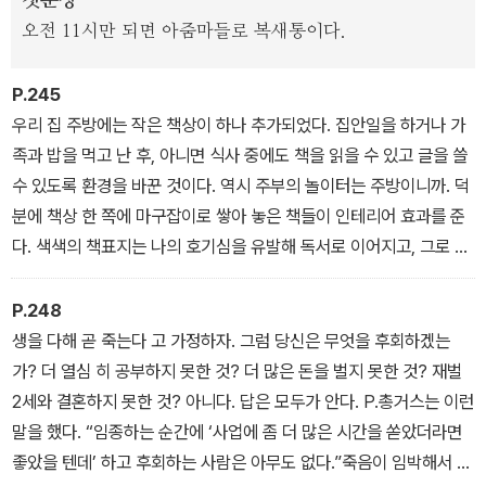
첫문장
오전 11시만 되면 아줌마들로 복새통이다.
P.245
우리 집 주방에는 작은 책상이 하나 추가되었다. 집안일을 하거나 가
족과 밥을 먹고 난 후, 아니면 식사 중에도 책을 읽을 수 있고 글을 쓸
수 있도록 환경을 바꾼 것이다. 역시 주부의 놀이터는 주방이니까. 덕
분에 책상 한 쪽에 마구잡이로 쌓아 놓은 책들이 인테리어 효과를 준
다. 색색의 책표지는 나의 호기심을 유발해 독서로 이어지고, 그로 인
해 지적인 행복감을 얻는다. 저녁에 퇴근한 남편이 '어이 김 작가!' 부
르며 나를 놀린다. 나는 웃으며 농담을 받아 준다. 놀이엔 또 누군가를
P.248
놀려먹는 개구쟁이가 있어야 제맛이긴 하니까 말이다.
생을 다해 곧 죽는다 고 가정하자. 그럼 당신은 무엇을 후회하겠는
가? 더 열심 히 공부하지 못한 것? 더 많은 돈을 벌지 못한 것? 재벌
2세와 결혼하지 못한 것? 아니다. 답은 모두가 안다. P.총거스는 이런
말을 했다. “임종하는 순간에 ‘사업에 좀 더 많은 시간을 쏟았더라면
좋았을 텐데’ 하고 후회하는 사람은 아무도 없다.”죽음이 임박해서 삶