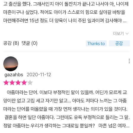
고 출산을 했다. 그래서인지 아이 돌잔치가 끝나고 나서야 아, 나이제
생에 대한 정리를 하게 되는 나이가 마흔인 것 같다. 정리가 어느 정도
마흔이구나 싶었다. 적어도 아이가 스스로의 힘으로 살아갈 바탕을
되고 나면 그때야 보이기 시작하는 것이다.​이제 나 자신으로 살아가
마련해주려면 15년 정도 더 양육이 나의 주된 일과이며 감사해야 할
는 방법이 책은 그런 책이다.앞으로는 진짜 잘 노는 여자로 살 거야!​논
일일테지만 무언가 '나의 삶'은 사라진듯한 기분이 들어 <마흔 넘은
다는 것이 무엇일까?아이들이 노는 듯이 인생을 놀아보자.누가 시켜
더보기
여자는 무 슨 재미로 살까?>를 펼쳐보았다. 큰 기대를 가지고 읽기
서도 아니고 오로지 나의 욕망에 충실하게 자유자재로 놀아도 좋다고
공감 (
8
)
댓글 (0)
시작한 것은 아니었지만 그동안 제대로 털어놓지 못했던 결혼, 육아
책이 말하고 있다.​이제 여생 뭐 하고 놀지 고민하라!그 여자, 진짜 잘
그리고 꿈과 관련해 좋은 동지와 길을 잘 닦아가고 있는 언니를 만난
놀아? 소리 들어 보자.​저자는 글쓰기를 택해서 놀았을 것이다.주부의
듯 좋았다. 배우자 때문에 상처를 받기도 하고, 아이들의 재롱에 웃기
메뉴
놀이터인 주방에 책상을 추가하고 언제라도 책을 읽거나 글을 쓸 수
도 하는 보통의 가정주부였지만 저자가 책을 쓰고 또 그 책을 읽고 싶
있게 놀이터를 재정비했다. 마음이 시키는 대로 행동한 것이다.​나에
gazahbs
2020-11-12
어지는 이유는 그녀의 꿈이 현재진행형이기 때문이었다. 그야말로 저
게도 논다는 것은 책을 읽거나 영화나 드라마를 보고 느끼는 것이었
자는 내게 행복이라는 향수를 발하고 있었던거다.공부는 목적이 있어
는데, 뭐든 좋았고 행복도 느끼고, 슬픔도 느끼고, 열정도 자유도 느끼
아줌마라는 단어. 이보다 부정적인 말이 있을까. 어딘가 모르게 교
야 한다. 그래야 쉽다.인생도 그렇다. 꿈이 있어야 한다.그래야 쉽고
기를 즐겨 놀았다. p 201​마지막으로 '책 한 권 쓰기의 목적으로 시작
양이란 없고 고집 세고 자기만 알고... 아마도 저마다 느끼는 그 아줌
행복하다. 135쪽불우했던 유년시절은 성장하면서 그리고 시련을 겪
한 일이지만, 그 과정에서 내 인생의 때가 벗겨지기 시작했다.'라고 말
마라는 단어를 떠올렸을 때 가장 먼저 생각나는 의미가 있을 것이다.
으면서 납득되지 않았던 부모님의 사정을 이해하게 되고, 폭력적이었
하는 저자에게 마음이 간다.​
결혼을 하면 일단 아줌마다. 그런데도 유독 부정적으로 들리는 그 말.
던 친오빠를 그리고 생계문제로 이른나이에 취업했던 언니에게 안타
정말 아줌마는 우리가 생각하는 그대로일 뿐일까? 마흔 넘은 여자
까움과 고마움을 느끼게 만들었다고 한다. 신이 우리에게 시련을 줄