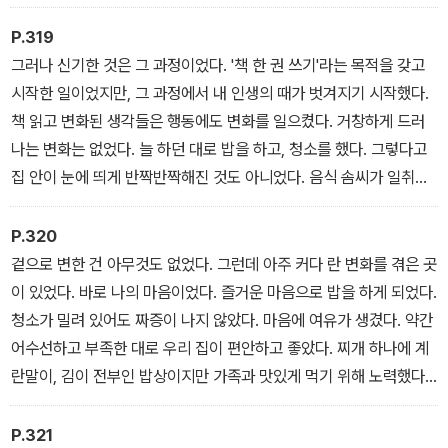
을 돌아보면, 지나간 그 모두가 놀이에 지나지 않았다는 걸 알게 된다.
왜 더 즐겁게, 행복하게 놀지 못했던가를 후회할 것이다. 이런 관점에
P.319
서 꿈이란 것도 사실 별것 아니다. 그냥 뭐 하고 놀지 정하는 것이다.
그러나 신기한 것은 그 과정이었다. '책 한 권 쓰기'라는 목적을 갖고
아직도 ‘열심히만’ 살고 있는 당신! 이제 남은 인생 뭐 하고 놀지를 고
시작한 일이었지만, 그 과정에서 내 인생의 때가 벗겨지기 시작했다.
민하라!
책 읽고 변화된 생각들은 행동에도 변화를 일으켰다. 거창하게 드러
나는 변화는 없었다. 늘 하던 대로 밥을 하고, 청소를 했다. 그렇다고
집 안이 눈에 띄게 반짝반짝해진 것도 아니었다. 음식 솜씨가 일취월
장 늘었다거나, 반찬의 가짓수가 12첩 수라상만큼 불어난 것도 아니
었다. 여전히 아침 식사는 토스트와 베이컨, 코코아가 전부였고 아이
P.320
들을 등교시키고 나면 피곤이 몰려왔다. 남편이 출근할 땐 잠자리에
겉으로 변한 건 아무것도 없었다. 그런데 아주 커다 란 변화를 겪은 곳
서 못 일어날 때가 부지기수였다. 그리고 남편의 귀가 시각 역시 한결
이 있었다. 바로 나의 마음이었다. 즐거운 마음으로 밥을 하게 되었다.
같이 새벽 3시였다.
청소가 밀려 있어도 짜증이 나지 않았다. 마음에 여유가 생겼다. 약간
어수선하고 부족한 대로 우리 집이 편안하고 좋았다. 찌개 하나에 계
란말이, 김이 전부인 밥상이지만 가족과 맛있게 먹기 위해 노력했다.
일어나긴 힘들지만, 자기들끼리 내복이며 바지, 티셔츠까지 척척 챙
겨 입는 아이들의 모습에 감탄하며 행복한 아침을 보냈다. 새벽에 들
P.321