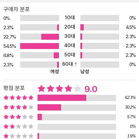
건 성공한 사람만 쓸 수 있는 것이었다. 성공한 사람들의 이야기에는
구매자 분포
배울 점이 많다. 그러나, 현실적으로 피부에 와닿지 않는 다른 세상 이
10대
0%
0%
야기처럼 느껴질 때가 많다. 그런데 이제 시대가 변했다. 누구나 자기
20대
4.5%
2.3%
경험을 다양한 방식으로 나눌 수 있는 세상이다. 우리가 평범하다 말
30대
2.3%
22.7%
하는 사람들의 경험과 이야기가 사랑받고 있다. 내 일상과 크게 다를
40대
것 없는 누군가의 삶은 ‘나도 할 수 있겠다’라는 자신감을 우리 안에
2.3%
54.5%
샘솟게 한다. 이 책이 곧 그렇다. 여자라면, 아줌마라면 누구나 한 번
50대
2.3%
6.8%
쯤 겪었을 법한 이야기가 마음을 깊이 파고든다. 어쩌면 우리가 아무
60대
0%
2.3%
여성
남성
것도 하지 않는 자신을 인정하고 싶지 않아서 사용했던 ‘여자라서’,
‘여자니까’라는 방패를 시원하게 깨부순다. 그리고 우리 사실은 무엇
9.0
평점 분포
이든 할 수 있고, 될 수 있다는 확신을 나눠준다. 사회가, 타인이 슬픔
과 아픔을 알아주길 기다리지 않고 하고 싶은 일만 하며 즐겁게 ‘잘 사
62.3%
는 여자’가 어떤 여자인지 말한다. 사연 없는 사람은 없다. 누구나 아
30.2%
픈 상처 하나씩 갖고 산다. 그런데 우리 방치하지는 말자. 나와 비슷한
5.7%
사람의 이야기로 누구든 달라질 수 있음을 느껴보자. ‘내가 과연 할 수
0%
있을까?’라는 생각이 든다면, 지금 행복하지 않다면, 이제 시작해야
1.9%