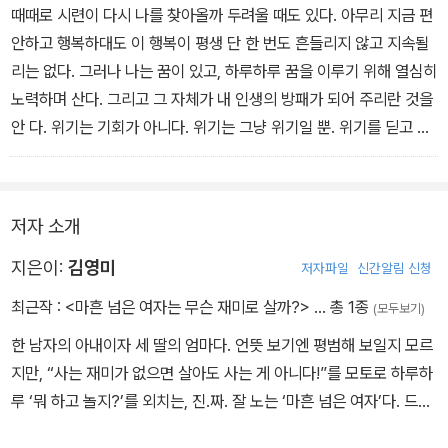
어와 밥을 차려 달라는 남편이, 꼭 사랑받기 원하는 아이 같아 안쓰럽
때때로 시련이 다시 나를 찾아올까 두려울 때도 있다. 아무리 지금 편
게 느껴졌다. 그래서 밥솥에 새로 밥을 짓고 국을 데웠다. 그러는 내가
안하고 행복하대도 이 행복이 평생 단 한 번도 흔들리지 않고 지속될
참 마음에 들었다.
리는 없다. 그러나 나는 꿈이 있고, 하루하루 꿈을 이루기 위해 열심히
노력하며 산다. 그리고 그 자체가 내 인생의 방패가 되어 주리란 것을
안 다. 위기는 기회가 아니다. 위기는 그냥 위기일 뿐. 위기를 딛고 일
어선다면 또 모를까? 위기는 꿈으로 향해가는 길에 있던 돌이다. 넘
어지면 일어서면 된다. 상처는 결국 아물고 그 자리에는 전보다 튼튼
한 새살이 돋아난다. 그럼 우리는 더 거친 광야로 나갈 수 있게 된다.
저자 소개
오프라 윈프리는 이렇게 말했다. '당신이 할 수 있는 가장 큰 모험은,
당신이 꿈꾸는 삶을 사는 것이다.' 당신은 더 큰 꿈을 꾸게 될 것이다.
지은이:
김영미
저자파일
신간알림 신청
최근작 :
<마흔 넘은 여자는 무슨 재미로 살까?>
… 총 1종
(모두보기)
한 남자의 아내이자 세 딸의 엄마다. 언뜻 보기엔 평범해 보일지 모르
지만, “사는 재미가 없으면 살아도 사는 게 아니다!”를 모토로 하루하
루 ‘뭐 하고 놀지?’를 외치는, 진.짜. 잘 노는 ‘마흔 넘은 여자’다. 드라
마 보기가 취미, 수다 떨기가 특기였던 평범한 아줌마였지만 더 늦기