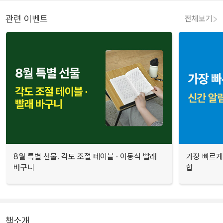
관련 이벤트
전체보기
8월 특별 선물. 각도 조절 테이블 · 이동식 빨래
가장 빠르게
바구니
합
책소개