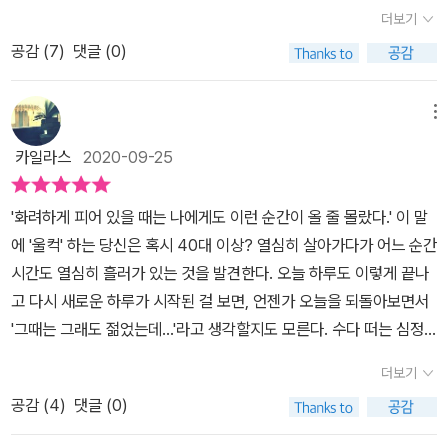
는 무슨 재미로 살까? 의 저자는 스스로가 아줌마다. 그리고 제목처
때 그냥 주는 것이 아니라 이처럼 상대를 사랑으로 보듬으라고, 그 사
더보기
럼 마흔을 넘긴 분이라고 한다. 나이의 앞자리 숫자가 달라질 때마다
랑을 실천할 수 있는 기회를 주는거란다. 또한 자신의 의지가 아니었
공감 (
7
)
댓글 (0)
느끼는 감정이 분명 다를 것이다. 20대 다르고 30대 다르고 40대는
다 하더라도 우리는 지나온 삶의 책임을 져야한다. '내 탓'으로 돌리는
또 다르니 말이다. 아무리 100세 시대여서 40대는 중년에도 못 낀
것이 아니라 내 삶의 주인으로서 '책임'을 지기위해 우리는 꿈을 꾸고
다고 해도 확실히 느끼는 바는 아마 이 말이 크게 와닿진 않을것 같다.
메뉴
또 꿈을 이루기 위해 노력해야 하는 것이다. 작가에게는 그 꿈이 글이
스스로가 더이상 젊지 않다는 생각이 들 나이. 누군가는 빠른 갱년기
었단다. 그래서 글을 쓰지 않았을 때 배우자에 대해 더 실망하게 되고,
카일라스
2020-09-25
를 경험할 수도 있고 또 누군가는 점차 커가는 아이들에 더이상 자신
돌이킬 수 없는 과거에 집착하게 되었다고 한다. 진짜 이혼하려던 큰
의 자리가 없다는 것을 처음으로 느끼는 순간일지도 모른다. 여기에
시련앞에서 그녀는 비로소 아이들을 지켜내기 위해 그동안 자신이 버
'화려하게 피어 있을 때는 나에게도 이런 순간이 올 줄 몰랐다.' 이 말
아내, 딸, 그리고 며느리라는 역할까지... 참으로 버거울지도 모른다.
리지 못했고 남의 탓으로만 돌렸던 많은 것들로부터 자유로워 질 수
에 '울컥' 하는 당신은 혹시 40대 이상? 열심히 살아가다가 어느 순간
그런데도 인생이 즐거울 수 있다면 다소 버거운 역할들까지도 무난하
있었다. 종교에서 듣던 그 이야기를 어떻게 실천할 수 있는지 저자는
시간도 열심히 흘러가 있는 것을 발견한다. 오늘 하루도 이렇게 끝나
게 해낼 수 있지 않을까? 어딘가 무기력해질 수 있는 시기, 오히려 남
자신의 삶을 통해 보여준 셈이다.나를 알고 나를 이기는 것, 그것은 진
고 다시 새로운 하루가 시작된 걸 보면, 언젠가 오늘을 되돌아보면서
은 인생을 어떻게 잘 놀지를 고민하는 사람이라면 이 분 좀 예사롭지
짜 자신을 강하게 계발하는 것이다. 자기계발서는 읽고, 변하고, 그리
'그때는 그래도 젊었는데…'라고 생각할지도 모른다. ​수다 떠는 심정
않다 느낄것도 같다. 그리고 이런 생각을 하는 분이라면 일상에 에너
고 쓰는 것이다. 258쪽사는 재미는 스스로 찾아야 한다. 더이상 배우
으로 부담없이 읽어보고 싶은 책이었다. '마흔 넘은 여자는 무슨 재미
지가 있겠구나 싶은 생각도 들어 그 비결은 무엇일지 궁금해지지 않
더보기
자에게만 기대지 말고, 사랑을 구걸하지 말고 내 스스로 나부터 사랑
로 살까?'라는 제목을 보며 '무슨 재미'인지 들어보고 싶은 생각이 들
을 수 없다. 죽음의 순간 인생을 돌이켜보면 무엇을 후회하게 될지를
해주는 것이다. 이 책의 저자역시 '운동'을 강력하게 권한다. 마흔이
공감 (
4
)
댓글 (0)
어서 이 책 『마흔 넘은 여자는 무슨 재미로 살까?』를 읽어보게 되었
생각해보고 그 후회를 줄이기 위해 지금 행동하는 것, 비록 논다는 것
넘으면 아무것도 하지 않아도 채워지고 팽팽하던 시절과는 다르다.
다. 이 책의 저자는 김영미. 한 남자의 아내이자 세 딸의 엄마다. 드라