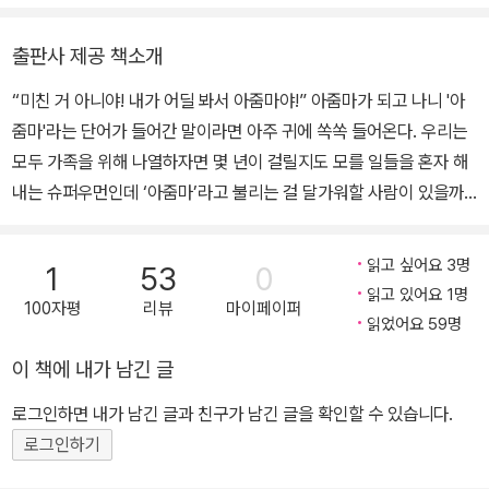
전에, 제대로 놀아보기 위해 원했던 꿈을 찾아 작가가 되었다. 책을 쓰
면서 알게 된 ‘40대 여자가 인생을 즐기는 방법’을 공유하고, 집에만
출판사 제공 책소개
숨어서 인생을 지루하게 살고 있는 그녀들을 탈출시키고자 이 책을
“미친 거 아니야! 내가 어딜 봐서 아줌마야!” 아줌마가 되고 나니 '아
썼다. 항상 밝은 웃음을 지니는 그녀지만 불우했던 어린 시절과 어쩔
줌마'라는 단어가 들어간 말이라면 아주 귀에 쏙쏙 들어온다. 우리는
수 없이 겪어야만 했던 고난의 시간들이 웃음 뒤에 가려 있었다. 하지
모두 가족을 위해 나열하자면 몇 년이 걸릴지도 모를 일들을 혼자 해
만 그 경험들마저도 그녀에게는 더없이 소중한 재산이 되었기에, 이
내는 슈퍼우먼인데 ‘아줌마’라고 불리는 걸 달가워할 사람이 있을까?
제는 누구보다 인생을 적극적으로 즐길 줄 아는 ‘내 인생의 주인’으로
이 책은 여자 그 이전에 딸, 아내, 엄마의 이름으로 살아온 우리네 인
서 살아가고 있다. 그녀의 첫 책이었던 《이제 그 해답이 사랑이라면,
생을 말한다. 아무도 포기하라고 한 적 없는데 책임감 하나로 꾸미는
나는 이 세상 모든 것들을 사랑하겠네》를 통해 ‘나는 작가가 되기 위
읽고 싶어요 3명
1
53
0
인생과 꿈 있는 인생을 모두 포기한 우리 이야기가 담겼다. 한 번뿐인
해 글을 쓰는 것이 아니라 진짜 좋은 사람, 진정 행복한 사람이 되고자
읽고 있어요 1명
100자평
리뷰
마이페이퍼
인생, 한 번이라도 가슴 떨리게 살아본 적 있는가? 내일 죽어도 후회
글을 쓴다’고 말했던 그녀는, 이 책을 읽는 독자들 역시, 자신 안에 숨
읽었어요 59명
없는 하루를 보내본 적 있는가? 과거의 아픔, 현재의 고민을 딛고 오
겨있던 소중한 기억과 열정을 발견하는 인생의 전환점이 되길 진정으
이 책에 내가 남긴 글
늘 당장 잘 살고 잘 노는 여자가 되어보자. 저자를 따라 시선과 습관을
로 바라고 있다. “한 번뿐인 인생, 가슴 떨리게 살아 보자. 내일 죽어
조금 바꾸는 것뿐인데 어느새 주변 사람들은 당신을 떠올리며 이렇게
도 후회 없도록!” INSTAGRAM gimyeongmi764 TWITTER @il
로그인하면 내가 남긴 글과 친구가 남긴 글을 확인할 수 있습니다.
말하게 될 것이다. “그 여자, 진짜 잘 놀아!” 왜 그런지, 무엇 때문인지
j74NAcMIZqiq4
로그인하기
알지도 못한 채 눈물이 뚝뚝 떨어진다 우리 무의식 속에서 책이라는