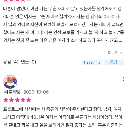
실이다. 엄마들도 안정된 직장과 편안한 가정을 이루고 싶어한
꿈이라며 아빠가 건물 하나 물려주면 월세나 받으며 산다고 했다는
마흔이 넘었다. 이런 나는 무슨 재미로 살고 있는가를 생각해보게 한
다. 중년의 여성들이 드라마를 많이 본다고 한다. 드라마에서 보여
데, 그 말이 황당하고 충격적이었다고 한다. 어쩜, 꿈이라는 건 그리
<마흔 넘은 여자는 무슨 재미로 살까?>저자는 한 남자의 아내이자
주는 환상을 보고 있는 것이다. 이 환상은 주로 남녀의 사랑을 주제로
대단한 게 아닐 수도 있다. 그저 자기가 좋아하고 관심 가는 걸 해 보
세 딸의 엄마로 자신이 평범해 보일지 모르지만, '사는 재미가 없으면
하는데 마흔이 넘고 결혼 생활 15년차에 저자는 큰 고비를 맞는다. 누
는 것, 그러다 자신의 능력이나 장점을 찾고 진정 자신에게 맞는 길을
살아도 사는 게 아니다!'라는 인생 모토를 가지고 늘 '뭐 하고 놀지?'를
구보다 드라마 같은 사랑을 하고 남편과 결혼했다. 신데렐라나 백설
찾는 것 아닐까? 우리는 꿈을 여러 가지로 정의한다. 나조차도 꿈에
외치는 진짜 잘 노는 마흔 넘은 여자라 소개하고 있다.꾸미지 않고 관
공주가 멋진 왕자를 만나 결혼하고 행복하게 살며 끝나는 동화처럼
너무 거창하고 대단한 의미를 부여하고 있었는지 모르겠다. 그래서
리하지 않으면 듣게 되는 '아줌마'라는 소리마흔이 넘으면서 아이의
아이들도 낳고 행복한 결말이 될 것 같았지만 남편은 바람을 피웠
더보기
우리 아이가 아무것도 안 하고 놀고 싶다고 한 건가! 엄마의 너무 큰
학교를 가도 꾸미든 안 꾸미든 아이들의 입 속에서 터져 나오는 '아줌
다. 남편의 외도를 알고 이혼을 결심하고 재산이나 아이도 필요없이
기대에 반항이라도 하듯이 말이다. (121쪽)나이든다는 것은 당연스
공감 (
4
)
댓글 (0)
마' 아줌마들은 오전 시간, 잠시나마 수다를 떨고 고민을 풀어놓으며
남편만 없었으면 하는 마음에 미움만 찼다. 하지만 마음을 정리하고
레 꼰대가 되어가는 것일까. '요즘 애들'을 이해 못하면서 말이다. 어
서로 같은 처지임을 공감하고 위로를 받는다. 묵었던 감정을 털어내
이혼을 포기하고 딸이 추천하는 책을 읽으며 자신을 변화시킨다. 그
쨌든 그런 이야기까지도 속속들이 들어보는 시간을 갖는다. ​간장게장
고 치유까지 받는다. 떠나갈 듯 박장대소 한 번으로 스트레스를 날린
메뉴
래서 자신의 이야기를 적은 책을 쓰게 되는데 책 속에 자신의 삶을 닮
에 대한 이야기도 인상적이다. 나도 안 그래도 간장게장을 못 먹었는
다. 꿈도 이름도 잊고 웃는다. (14p)카페에서 삼삼오오 모여 커피를
기 위해 독서도 많이 했다. 책을 쓰기 위해 책을 읽었지만 오히려 그
러블리땡
2020-10-06
데, 그래도 그렇게 맛있다는 이야기에 도전해볼까 하다가, 안도현의
마시며 수다를 떨며 즐거워하는 엄마들의 모습을 봤을 것이다. 건설
속에서 얻은 교훈과 감동은 자신의 생각과 습관, 행동을 바로 잡게 된
「스며드는 것」을 읽은 후 아예 그 생각을 접었다. 저자도 안도현의 시
적이거나 삶에 도움이 되는 이야기를 하지 않고 시간때우기를 위해
다. 그리고 떨어졌던 자존감까지 회복되면서 새로운 자신을 만들게
프롤로그에 세상에는 세 종류의 사람이 존재한다고 했다. 남자, 여자
에 충격을 받고 좋아하던 간장 게장을 단번에 끊어 버렸다고 한다. 그
앉아 있다는 시선으로 바라보는 이들도 있지만 분명 엄마들 사이에서
된 것이다. 자기계발을 제대로 한 것이다. 우선 자신의 마음을 변화시
그리고 아줌마! 40넘은 여자는 아줌마로 분류되는 세상이었다. 육아
감성 완전 인정. 어쩌면 그 시를 읽고 많은 이들이 간장 게장을 못 먹
는 이런 시간이 필요하다. 합리화하기 위함이 아니라 자신의 꿈도 이
키고 행동을 변화시키고, 새로운 자신을 만들기 위한 자양분과 같은
를 끝내고 짬을 내고 일을 보러가면 팔자 좋다는 소리, 혹은 아줌마는
지 않을까 싶다. 작고 연약한 알들에게 '불 끄고 자자'라고 말하는 어