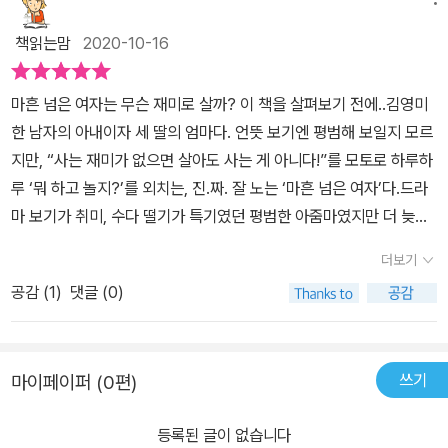
가 되버리게 되면서 자신이중심이었던 삶을 사라지게 된다.'마흔 넘은
아줌마로 통칭되는 게 여전하다. 그렇게 지칭하는 남성도 비하하기
여자는 무슨 재미로 살까' 는 수다, 사랑, 먹고 놀기, 공부, 그리고
위해 아줌마라고 부르진 않는다. 그러나 정작 여성은 이 호칭을 달가
책읽는맘
2020-10-16
로 주제를 나누어서 아이들, 남편만을 위한 삶이 아니라 자신에게 충
워하는 사람은 별로 없다. 일부 여성들은 더 정감있다고 말하는 사람
실하면서꿈꾸었던 삶에 도전하는 방법과 가져야하는 마음가짐이 무
도 있다. 그렇게 주장하는 사람은 부인으로 호칭되는 사람들의 위선
마흔 넘은 여자는 무슨 재미로 살까? 이 책을 살펴보기 전에..김영미
엇인지 설명한다.나이가 어느정도 되면 무엇이든지 다 할 수 있고, 원
적인 여자들의 대명사가 되면서부터였다고 독자는 생각한다. 첫 출발
한 남자의 아내이자 세 딸의 엄마다. 언뜻 보기엔 평범해 보일지 모르
하는대로 살 수 있을거라 생각했는데 여전히 수많은 걱정과 고민을
점이 '복부인' 아니었을까. 하여튼 '아줌마가 되고 나니 '아줌마'라는
지만, “사는 재미가 없으면 살아도 사는 게 아니다!”를 모토로 하루하
가지고 산다.오히려 새롭게 무엇인가를 하는 것에 있어서주저하거나
단어가 들어간 말이라면 아주 귀에 쏙쏙 들어온다'는 말은 조금은 자
루 ‘뭐 하고 놀지?’를 외치는, 진.짜. 잘 노는 ‘마흔 넘은 여자’다.드라
망설이는 경우가 많고,자녀들이 성장하면서 여기저기 돈이 들어가는
조적인 냄새가 난다. 대신 아줌마들은 삶을 위해서라면, 가족을 위해
마 보기가 취미, 수다 떨기가 특기였던 평범한 아줌마였지만 더 늦기
데도 많아지고, 하는 것 없이 시간이 빠르게 지나가고,건강만큼은 자
서라면 '아줌마'라고 불리우는 게 대수냐는 생각인 것 같다. 떳떳하게
전에, 제대로 놀아보기 위해 원했던 꿈을 찾아 작가가 되었다. 책을 쓰
신있다 생각했는데 건강에 대한 걱정 역시 하게 된다.하지만 이런 고
더보기
권리를 갖고 삶을 위해 노력하는 사람을 어떻게 볼지는 그 사회에 달
면서 알게 된 ‘40대 여자가 인생을 즐기는 방법’을 공유하고, 집에만
민들을 어떻게 해결해야하는지,어떤 마음 가짐을 가져야 하는지에 대
려 있는 문제다.우리나라 아줌마들은 용감하다. 결혼 전에는 권리도
공감 (
1
)
댓글 (0)
숨어서 인생을 지루하게 살고 있는 그녀들을 탈출시키고자 이 책을
해 잘 모른다.저자는 현재 삶에 만족하고 자신의 업적에 만족한다 해
제대로 주장하지 못하는 소극적 자세가 결혼하면 대담하게 바뀐다.
썼다. 항상 밝은 웃음을 지니는 그녀지만 불우했던 어린 시절과 어쩔
도 거기에 머물러 있는 건 좋지않고 변화하는 환경과 변화하는 인생
부당한 대우는 맞서 싸운다. 삶을 위해서다. 가족을 위해서다. 그렇게
수 없이 겪어야만 했던 고난의 시간들이 웃음 뒤에 가려 있었다. 하지
에서 정체해 있는건퇴화를 의미하기 때문에 새로운 일에 도전하고 나
인식되면서 아줌마는 당연한 것으로 우리 사회에 정착돼 있다. 언제
쓰기
마이페이퍼 (0편)
만 그 경험들마저도 그녀에게는 더없이 소중한 재산이 되었기에, 이
아가려고 노력하는 것이 중요하다는 메시지를 전달한다.무엇보다 삶
까지일지 모르지만 현재는 자신과 가족, 사회와 나라을 위해 용감해
제는 누구보다 인생을 적극적으로 즐길 줄 아는 ‘내 인생의 주인’으로
이 힘들 때도 도전을 두려워하지 않고 좌절을 극복하면서 계속 앞으
지는 여성들을 누가 비하할 수 있겠는가. 이 책 『마흔 넘은 여자는 무
등록된 글이 없습니다
서 살아가고 있다.그녀의 첫 책이었던 《이제 그 해답이 사랑이라면,