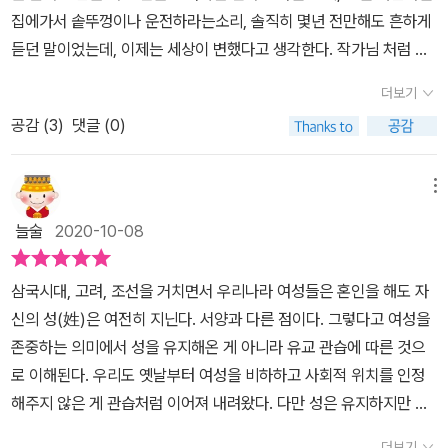
름도 잊은 채 아내, 엄마, 며느리, 딸 등의 여러 명찰들과 삶의 무게를
독서를 통해 더욱 새로운 자신이 되는 것이다.
집에가서 솥뚜껑이나 운전하라는소리, 솔직히 몇년 전만해도 흔하게
미 꽃게의 마음으로 말이다. ​​ 「스며드는 것」 안도현​'꽃게가 간장 속에
짊어진 채 살아가는 그녀들에게 그 시간만큼은 누구도 방해해서는 아
듣던 말이었는데, 이제는 세상이 변했다고 생각한다. 작가님 처럼 많
반쯤 몸을 담그고 엎드려 있다.등판에 간장이 울컥 쏟아질 때꽃게는
니 방해받고 싶지 않은 시간이기 때문이다.<마흔 넘은 여자는 무슨
은 여자들이 목소리를 내주는 세상이라고 생각하며 고마운 마음으로
배 속에 알을 껴안으려고꿈틀거리다가 더 낮게더 바닥 쪽으로 웅크렸
재미로 살까?>는 '마흔'이라는 특정 나이를 정한 채 자신의 이야기를
더보기
책을 읽어나갔던것 같다.자신의 이야기를 많이 담아 낸 책이었다.작
다가어찌할 수 없어서살 속으로 스며드는 것을 한때의 어스름을꽃게
펼쳐나가는 에세이라 여길 수 있을 것이다.하지만 책을 읽는 동안 어
공감 (
3
)
댓글 (0)
가님의 아버지는 축구를 한 덕에 체육 선생님이셨지만, 월북을 한 큰
는 천천히 받아들였으리라.껍질이 먹먹해지기 전에가만히 알들에게
느 새 '마흔'이라는 단어는 머릿 속에서 사라진 채 결혼과 육아, 그리
집 할아버지 때문에 수시로 삼청 교육대에 끌려 다녔다고, 그렇기에
말했으리라.저녁이야 불 끄고 잘 시간이야.'​때때로 시련이 다시 나를
고 꿈과 재미 등의 그녀와 같은 상황을 겪고 있거나 겪고 지나간 이들
일을 할 수 없어 집안의 재산을 저당잡아 도망다니게되었다고 한다.
찾아올까 두려울 때도 있다. 아무리 지금 편안하고 행복하대도 이 행
메뉴
의 이야기라는 생각을 하게 된다.나 역시도 '마흔'이 넘으면서 이전과
그래서 어쩔수없이 어머니가 가장이 되셨지만 계속되는 아버지의 빚
복이 평생 단 한 번도 흔들리지 않고 지속될리는 없다. 그러나 나는 꿈
다른 삶이 펼쳐지고 그로 인한 좌절과 우울감으로 힘든 시간을 보내
늘술
2020-10-08
에 감당할 수 없어, 수익이 좋던 미용실도 영업이 불가능해 집을 떠날
이 있고, 하루하루 꿈을 이루기 위해 열심히 노력하며 산다. 그리고 그
면서 내가 좋아했던 것과 지금 하고 싶은 일 등을 떠올려보면서 그녀
수 밖에 없었다고 그래서 졸지에 가장이된 오빠의 무게까지 걱정하는
자체가 내 인생의 방패가 되어 주리란 것을 안다. 위기는 기회가 아니
가 써 내려간 삶의 이야기에 울컥하기도 하고 버럭하기도 하면서 '다
삼국시대, 고려, 조선을 거치면서 우리나라 여성들은 혼인을 해도 자
철 든 동생이었다는 어린시절를 이야기하셨고, 그렇게 단칸방에 빛이
다. 위기는 그냥 위기일 뿐. 위기를 딛고 일어선다면 또 모를까? 위기
들 이렇게 살고 있구나!'라는 마음에 한편으론 위안을 받기도 했다.
신의 성(姓)은 여전히 지닌다. 서양과 다른 점이다. 그렇다고 여성을
없는 시절을 지나 남편을 만나 15년간 우여곡절을 지내 왔는데, 청천
는 꿈으로 향해 가는 길에 있던 돌이다. 넘어지면 일어서면 된다. 상처
그녀의 책 속에는 다양한 에피소드와 또 다른 책이 존재했다.각 파트
존중하는 의미에서 성을 유지해온 게 아니라 유교 관습에 따른 것으
벽력같은 남편의 외도를 알게 되고 삶이 무너지는 경험을 하게 되어,
는 결국 아물고 그 자리에는 전보다 튼튼한 새살이 돋아난다. 그럼 우
별로 에피소드를 읽어가는 재미와 책 속에 담긴 좋은 글귀와 그녀가
로 이해된다. 우리도 옛날부터 여성을 비하하고 사회적 위치를 인정
한동안 술과 자기 비하를 겪었던 시절을 덤덤하게 털어 놓았는데, 사
리는 더 거친 광야로 나갈 수 있게 된다. ( 285쪽)​삶이 무겁고 나한테
소개하는 작품들은 또 하나의 볼거리와 감동을 준다.인생에 굴곡이
해주지 않은 게 관습처럼 이어져 내려왔다. 다만 성은 유지하지만 이
람들마다 어려운 시절을 털어놓으며 친해져가듯 책을 읽으며, 작가님
만 버거운 것 같은 순간이 있다. 다들 잘 사는 것 같은데 나만 왜 이렇
없는 사람이 없다지만 평온하고 동화같이 행복할 것같았던 자신의 삶
름은 잊어버렸다. 누구 딸, 누구 아내, 누구 엄마 등으로 호칭이 바뀐
의 이야기를 들을 수록 관계가 돈독해지고 마음을 나누는 기분이 들
게 힘들까. 그런 생각이 들 때는 걱정하는 것은 일단 덮어두고 친한 사
더보기