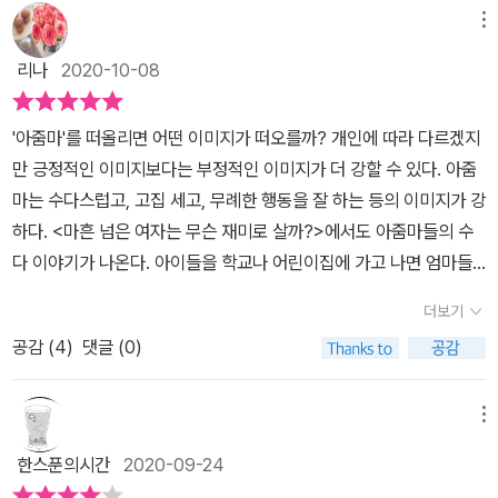
과는 거리가 멀수도 있지만 문득 그런 생각의 전환과 실행으로 옮길
부지런지 몸을 움직이고, 나이핑계대지 말고 앞으로 20년동안 매진
마 보기가 취미, 수다 떨기가 특기였던 평범한 아줌마였지만 더 늦기
메뉴
수 있는 행동력이 필요한 때구나 싶어지는 책이였다. 자신의 치부일
해도 우리는 예순밖에 안된다. 그때의 내 모습이 무엇이 되어있을지
전에, 제대로 놀아보기 위해 원했던 꿈을 찾아 작가가 되었따. 책을 쓰
수도 있는 어린 시절의 잘못된 행동도 솔직하게 고백하지만 그속에서
리나
2020-10-08
상상하는 재미를 알게 해준 책, <마흔 넘은 여자는 무슨 재미로 살
면서 알게 된 '40대 여자가 인생을 즐기는 방법'을 공유하고, 집에만
도 분명 배운 것은 있었고 또 그저 자신의 이야기만을 풀어내는 것이
까?>다.
숨어서 인생을 지루하게 살고 있는 그녀들을 탈출시키고자 이 책을
아니라 유명한 사람들의 일화를 함께 담아 흥미를 자아내기도 한다.
'아줌마'를 떠올리면 어떤 이미지가 떠오를까? 개인에 따라 다르겠지
썼다. (책날개 발췌)​이 책은 총 5장으로 구성된다. 프롤로그 '아줌
또 평소의 삶을 어떤 자세로 살아야 하고 우리가 입 밖으로 내뱉는 말
만 긍정적인 이미지보다는 부정적인 이미지가 더 강할 수 있다. 아줌
마'를 시작으로, 1장 '수다', 2장 '사랑', 3장 '먹고 놀기', 4장 '공부', 5
한 마디에도 얼마나 신중해야 하는지, 조심해야 하는지와 같은 조금
마는 수다스럽고, 고집 세고, 무례한 행동을 잘 하는 등의 이미지가 강
장 '그리고'로 이어지며, 에필로그 '여행'으로 마무리 된다. 우리는 아
은 인생 담론에 대한 이야기도 들려준다. 어느 하나에 국한된 주제의
하다. <마흔 넘은 여자는 무슨 재미로 살까?>에서도 아줌마들의 수
침부터 수다를 떤다, 아무도 너의 슬픔엔 관심 없대도, 푸념에서 열정
이야기라기 보다는 자신이 지금까지 살아오면서 경험한 무수한 이야
다 이야기가 나온다. 아이들을 학교나 어린이집에 가고 나면 엄마들
으로, 연극이 끝나고 난 후, 아무도 나에게 희생하라고 한 적 없다, 사
기들을 한 권에 담아낸 책이라는 생각이 든다. 그리고 그 이야기는 어
은 모여 수다삼매경에 빠진다. 엄마들의 이 수다는 자유에서 오는 것
랑을 드라마로만 배웠어, 나도 모르게 꼰대가 되어가고 있었다, 내가
더보기
느 특별한 위인의 이야기가 아니라 어쩌면 바로 우리네 이웃 아줌마,
이다. 가족들이 모두 자신이 할 일로 돌아가면 비로소 자유로워지고
할 일은 잘 노는 거잖아, 진실은 실로 불편하다, 인생 최대의 고민은
어쩌면 내 어머니, 어쩌면 바로 나의 이야기와도 통하는 부분이 있겠
공감 (
4
)
댓글 (0)
누군가와 함께 공감가는 이야기를 공유하게 된다. 하루의 일과와 같
뭘까?, 오늘은 내 남은 생의 첫날이다 등의 글이 담겨 있다. 아줌마들
다는 생각이 들어 이 글이 많은 사람들로부터 공감을 얻지 않았나 싶
은 시간이고 스트레스 해소의 시간이다. 누구나 인생에 무료함을 느
수다 떠는 데에 함께 껴서 커피 한 잔 마시는 듯한 기분으로 이 책을
었던 그런 책이다. - 출판사에서 도서를 제공받아 본인의 주관적인
낄 때가 있다. 그 무료함을 수다로 푼다. 여성의 사회 진출과 전문직이
메뉴
읽어나간다. 특히 맛깔스럽게 분위기를 휘어잡는 어떤 사람의 이야기
견해에 의하여 리뷰를 작성했습니다.
증가했지만 여성이 결혼하고 출산을 하게 되면 경력 단절을 겪게 된
를 눈빛 반짝거리면서 듣는 듯하다. 그 집에서 일어나는 소소한 에피
한스푼의시간
2020-09-24
다. 이 경력 단절에서 예외가 되는 여성은 사실상 많지 않다는 것이 현
소드도 들어가면서 말이다. ​저자의 딸이 그냥 일 안하고 놀고먹는 게