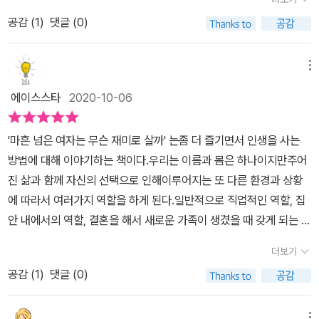
에 균열이 생기고 벼랑 끝에 몰리게 된 그녀가 찾은 삶의 재미는 글을
다. 이러한 관습은 현대에 들어서서도 여전하다. 적어도 20세기까지
어 더욱 빠져들었던것 같다. 사람들은 살면서 여러 고개를 넘나드는
람들과 커피 한 잔 마시면서 이 얘기 저 얘기 아무 얘기 막 떠들다보면
쓰는 작가였다.작가가 되기 위한 체계적인 교육을 받기 위한 그녀의
공감 (
1
)
댓글 (0)
는 그대로 유지돼 왔다. 사회도 남성 중심 그대로. 그러나 20세기말
것 같다고 생각했다. 작가님도 자신의 경험을 이야기하며, 어려운 시
속이 후련해질 때가 있다. 그럴 여력이 되지 않는다면, 특히 요즘처럼
노력과 재능이 합쳐져 지금은 인생 2막의 인생이라는 재미를 느끼며
부터 달라지기 시작했다. 여성의 사회 진출이 늘어나고 경제적으로도
절을 지나 자신이 작가에 도전하게된 계기, 이혼을 결심했다가 다시
누군가 만나서 수다 떨기에 부담되는 때에는 이 책이 그 역할을 대신
살고 있다.성공은 때로 어이없이 찾아온다. 뼈를 깎는 노력과 인내가
남성에 의존해 살아가야 하는, 예전과는 달라지기 시작했다. 여성해
메뉴
생각하게된 이야기, 난생 처음 가출하게된 경험, 요가 동영상으로 자
해줄 것이다. ​​​​출판사로부터 도서를 제공받아 작성한 리뷰입니다
아니더라도 대박을 맞이하는 일이 있다. 열심히 놀다가 보니 어느 순
방운동이 거세지면서 당당한 사회 구성원의 일원으로 대우해야 한다
신감을 얻게되었던 시기들을 이야기하며 독자들에게 계속 이야기한
에이스스타
2020-10-06
간 나도 모르게 유명해져 있었다. (164p)유명 블로거가 되어 맛본 성
는 의미에서다. 21세기 들어서면서 많이 달라지긴 했다. 남성들의 인
내용은 늦은때는 없다라는 용기를 주셨던것 같다. 간암 말기여도 살
공의 짜릿한 경험은 지금도 잊을 수 없다는 그녀.그녀의 말처럼 어쩌
식도 많이 바뀌었다. 그래도 바뀌지 않은 것은 '성(性)인식'이다. 이에
놈은 산다는 이야기 처럼 영어가 싫어도 이민을 가게되면 영어를 할
'마흔 넘은 여자는 무슨 재미로 살까' 는좀 더 즐기면서 인생을 사는
면 아이들만 잘 노는 것이 필요한 것이 아니라 우리들 역시도 재미있
여성운동을 하는 사람들을 중심으로 '미투'를 이끌어냈다. 남성 중심
수 밖에 없는것 처럼, 학업에 자신 없던 작가님이 생계를 위해 공인중
방법에 대해 이야기하는 책이다.우리는 이름과 몸은 하나이지만주어
는 것을 찾아서 잘 노는 것이 필요한 것같다.'무슨 재미로 사나?'가 아
의 사회의 인식을 완전히 바뀌어야 한다는 것. 당연한 권리이고 주장
개사를 단기간에 합격한 것처럼 인간에게는 할 수 있는 힘이 있다는
진 삶과 함께 자신의 선택으로 인해이루어지는 또 다른 환경과 상황
닌 '뭐 하고 놀지?'라는 생각의 전환만으로도 기분좋아지는 삶을 기대
이다.여성을 여성으로 존중해야 한다는 '성인지 감수성'이란 말도 법
것을 계속 이야기하셔서 책을 읽으며 많은 용기를 얻었던것 같다. 내
에 따라서 여러가지 역할을 하게 된다.일반적으로 직업적인 역할, 집
하게 하는 책이 바로 이 책이다.남들처럼 잘 놀지 않아도 괜찮다. '그
원으로부터 나왔다. 성희롱 등 성폭력을 법에서 보호해주는 정도로는
가 40대에는 어떤 삶을 살까? 많이 생각했었다. 작가님처럼 자신의
안 내에서의 역할, 결혼을 해서 새로운 가족이 생겼을 때 갖게 되는 역
저 흘러가는대로 살면 되지 뭐 그리 난리야?'라는 생각만 하지 않음
피해 여성이 끊이지 않기 때문이다.그래도 아줌마에 대한 인식은 여
인생을 책으로 털어 놓수 있는 사람이 되면 얼마나 멋질까? 그리고
할 등이 생긴다.여러 가지 역할을 가지고 있다보니 동시에 여러 역할
절반은 유쾌한 삶을 살 수 있지 않을까 생각해본다.'당신이 할 수 있는
전하다. 결혼한 여자에게는 호칭으로도, 지칭으로도 통칭된다. 간혹
더보기
제2의 인생을 꿈꾸듯 계속 노력하는 삶을 산다면 얼마나 멋질까?라
을 해야 하는 일이 발생하기도 하고, 어느 역할을 가장 중요하게 생각
가장 큰 모험은 당신이 꿈꾸는 삶을 사는 것이다.'- 오프라 윈프리
'아줌마!'로 불렀다가 혼나는 경우도 있지만. 점잖게 부르려면 '부
는 생각이 들게 해준 책이었다.작가님의 다음 도전을 응원하며 40이
공감 (
1
)
댓글 (0)
해서먼저 수행 해야 하느냐로 많은 고민을 하기도 한다.특히 여자의
인!'이어야 한다는 말에는 설득력이 떨어진다. 옛날부터 부인이란 호
넘은 여자는 무슨 재미로 살아야할지 궁금한 모든 여성들에게 권하고
경우 결혼을 하게 되면아내와 엄마의 역할이 어느새 자신의삶의 전부
칭은 고관대작의 아내에게만 붙여졌고, 일반 서민들의 부인은 그냥
싶은 책이었다.
메뉴