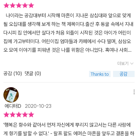
나이라는 공감대부터 시작해 마흔이 지나온 삼십대와 앞으로 맞게
될 오십대를 생각해 보게 하는 책 제목이다.​출산 후 동굴 속에서 지내
다시피 집 안에서만 살다가 처음 외출이 시작된 것은 아이가 어린이
집에 가고부터이다. 어린이집 엄마들과 카페에서 수다 떨며, 삼삼오
오 모여 이야기를 피워낸 것은 나를 위함은 아니었다. 혹여나 사회성
떨어지는 엄마 곁에서 사회성 떨어지는 아이가 될까 봐 두려워 친구
더보기
만들어 주고 싶어 나가기 시작했다. 그래도 그렇게라도 한 번의 탈피
공감 (
10
)
댓글 (0)
는 한 것 같다.​아무도 나에게 희생을 강요하지 않았지만 희생하는 엄
마를 보고 자랐다는 글 꼭지가 음 ~~마음 서글프게 한다.​꼭 생각해
봐야 하는 내 인생 전반전 갈무리라는 생각이 들었다. 우리 모두가 부
메뉴
자나 성공을 기원하기 앞서 마흔이 되면 꼭 해야 할 일 중의 하나라고
에디터D
2020-10-23
생각한다. 정말 쉽지 않아서 해낸 분들은 이렇게 글을 쓰는구나~ 싶
었다. 앞으로 어떻게 살지?라는 물음에 대한 답보다 그동안 내가 어
'행복은 향수와 같아서 먼저 자신에게 뿌리지 않고서는 다른 사람에
떻게 살았는지를 돌아보게 했다.​그래서 나도 어느 순간 가계부가 아
게 향기를 발할 수 없다.' - 랄프 왈도 에머슨 마흔을 앞두고 결혼을 하
닌 일기를 쓰고 있었는지 모른다. 그렇게 알게 모르게 마음속에 내 인