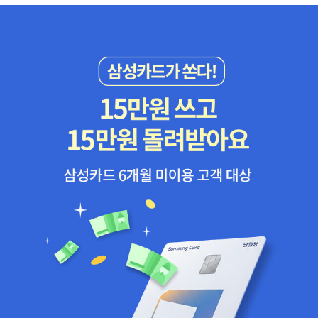
그래서인지 여자라면, 아줌마라면 누구나 한 번쯤 겪었을 법한 이야
이 지금도 지속된다.뭐 대단한 꿈이라고 혼자서 거창하게 꿈한번 실
기가 마음을 깊이 파고든다. 어쩌면 우리가 아무것도 하지 않는 자신
컷 꿔보고꿈을 향해 달려보다 걷다가 멈추면 어떠한가.이루지 못해
을 인정하고 싶지 않아서 사용했던 ‘여자라서’, ‘여자니까’라는 방패를
애뜻함으로 남아서 산들그 인생도 그리 나쁘지만은 않지 않나.마흔이
시원하게 깨부순다. 그리고 사실은 무엇이든 할 수 있고, 될 수 있다는
넘은 이 나이에 전보다 더 유하게 살아가고적당히 고달프지 않는 삶
확신을 나눠준다. 사회가, 타인이 슬픔과 아픔을 알아주길 기다리지
을 바라게 된다.나도 너도 행복할 추억들을 남기고 싶고선한 영향력
않고 하고 싶은 일만 하며 즐겁게 ‘잘 사는 여자’가 어떤 여자인지 말
이라는 거창한 타이틀로내가 감당할 수 있는 꿈의 범위를 확장했다가
한다. 저자의 말에 공감한다.생을 다해 곧 죽는다 고 가정하자. 그럼
다시 축소시키기도 하면서매번 이걸 할까 말까하는 생각들로 잠못 이
당신은 무엇을 후회하겠는가? 더 열심히 공부하지 못한 것? 더 많은
룰 때도 있지만적당히 이걸 삶의 활력이라 느끼며 산다.별일 없이 살
돈을 벌지 못한 것? 재벌 2세와 결혼하지 못한 것? 아니다. 답은 모두
아가는 요즘도 감사하다.한가지. 마음에 자꾸 걸리는게 있으니작년부
가 안다. P. 총거스는 이런 말을 했다. “임종하는 순간에 ‘사업에 좀
터 그토록 책방주인을 꿈꾸게 된다.그게 뭐라고 싶지만 뭔가 시작을
더 많은 시간을 쏟았더라면 좋았을 텐데’ 하고 후회하는 사람은 아무
주저하는 나에겐여러 셈들을 하며 머릿 속을 어지럽힌다.그 생각 뒤
도 없다.”죽음이 임박해서 삶을 돌아보면, 지나간 그 모두가 놀이에
엔 '참 좋다' 생각만으로도.물론 그 현실 안에 안착하게 되면꽤나 고달
지나지 않았다는 걸 알게 된다. 왜 더 즐겁게, 행복하게 놀지 못했던가
플 일들도 많겠지만, 지금은 마냥 꿈꾸고 미래를 나름 설계한다는 생
를 후회할 것이다. 이런 관점에서 꿈이란 것도 사실 별것 아니다. 그냥
각만 몰두해봐도 좋을 것 같다.실패냐 성공이냐를 떠나서 말이다.꿈
뭐 하고 놀지 정하는 것이다. 아직도 ‘열심히만’ 살고 있는 당신! 이제
꾸기에 나는 더 젊게 사는 기분이 들고더 활력 넘치는 오늘을 사는 기
남은 인생 뭐 하고 놀지를 고민하라!(p. 248)겉으로 변한 건 아무것
분이다.책 읽고 노트북을 보며 열심히 무언가를 적는 사람,고심해서