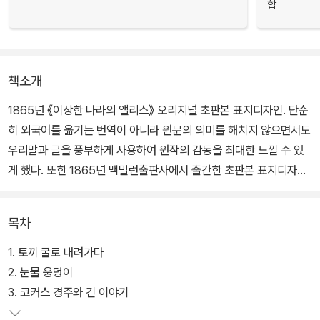
합
책소개
1865년 《이상한 나라의 앨리스》 오리지널 초판본 표지디자인. 단순
히 외국어를 옮기는 번역이 아니라 원문의 의미를 해치지 않으면서도
우리말과 글을 풍부하게 사용하여 원작의 감동을 최대한 느낄 수 있
게 했다. 또한 1865년 맥밀런출판사에서 출간한 초판본 표지디자인
과 일러스트를 그대로 되살린 양장으로 초판의 느낌을 더했다.
목차
심심하고 따분한 날을 보내던 앨리스는 어느 날 흰 토끼를 쫓아 이상
한 나라로 들어간다. 그곳에서 앨리스는 기묘하고 놀라운 일들을 체
1. 토끼 굴로 내려가다
험한다. 거인처럼 키가 커지거나 작아져서 당혹스러운 상황에 처하
2. 눈물 웅덩이
고, 뿐만 아니라 담배 피우는 애벌레, 체셔 고양이 등 희한한 동물들과
3. 코커스 경주와 긴 이야기
만나 이야기를 나눈다. 이상한 나라에서 이상한 경험들을 한 앨리스