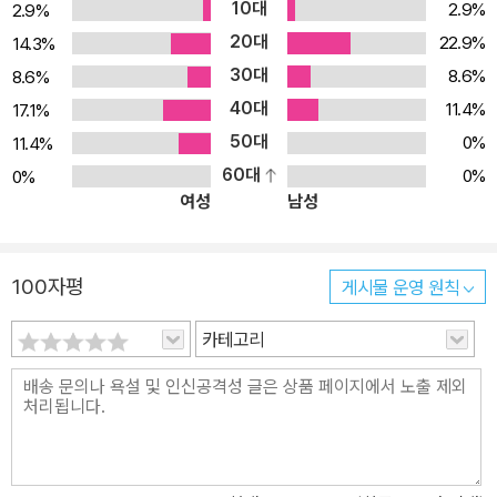
10대
2.9%
2.9%
리델의 자녀들에게 이야기를 들려주었는데, 그중 둘째 딸이 바로 캐
20대
22.9%
14.3%
럴의 뮤즈가 된 ‘앨리스’다. 캐럴은 앨리스를 실제 주인공으로 하여 두
30대
8.6%
8.6%
편의 환상 동화 《이상한 나라의 앨리스》와 《거울나라의 앨리스》를
40대
발표하고, 단숨에 세계적인 작가로 떠올랐다. 도서출판 더스토리에서
11.4%
17.1%
발행한 양장 초판본 《이상한 나라의 앨리스》는 단순히 외국어를 옮기
50대
0%
11.4%
는 번역이 아니라 원문의 의미를 해치지 않으면서도 우리말과 글을
60대
0%
0%
여성
남성
풍부하게 사용하여 원작의 감동을 최대한 느낄 수 있게 했다. 또한 18
65년 맥밀런출판사에서 출간한 초판본 표지디자인과 일러스트를 그
대로 되살린 양장으로 초판의 느낌을 더했다.
100자평
게시물 운영 원칙
카테고리