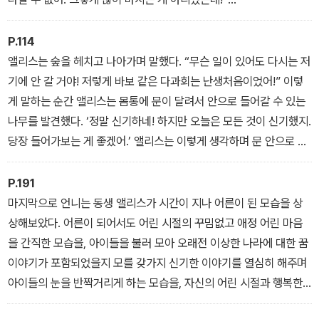
아아! 그렇게 바라기에는 너무 늦어버렸다! 앨리스는 계속 커졌고 곧
바닥에 무릎을 꿇어야 할 지경이 되었다. 잠시 후에 는 그래도 공간이
P.114
부족해서 한쪽 팔꿈치를 문에 대고 한쪽 팔로는 머리를 감싼 채 비스
앨리스는 숲을 헤치고 나아가며 말했다. “무슨 일이 있어도 다시는 저
듬히 누웠다. 그래도 몸이 계속 커지자 앨리스는 최후의 수단으로 한
기에 안 갈 거야! 저렇게 바보 같은 다과회는 난생처음이었어!” 이렇
쪽 팔을 창밖으로 내밀고 한쪽 발을 굴뚝에 밀어 넣고 중얼거렸다.
게 말하는 순간 앨리스는 몸통에 문이 달려서 안으로 들어갈 수 있는
“이제 뭐가 어떻게 되든 더이상은 못 하겠어. 난 어떻게 되는 거지?”
나무를 발견했다. ‘정말 신기하네! 하지만 오늘은 모든 것이 신기했지.
다행히 작은 병이 부린 마법이 효력을 다했는지 앨리스는 더이상 커
당장 들어가보는 게 좋겠어.’ 앨리스는 이렇게 생각하며 문 안으로 들
지지 않았다. 하지만 자세가 매우 불편했고 방에서 나갈 가능성은 전
어갔다. 그러자 또다시 긴 복도가 나타났고 작은 유리 탁자가 가까이
혀 없어 보였기에 당연하게도 앨리스는 슬픔에 빠졌다.
에 있었다. “이번에는 더 잘하겠지.” 앨리스는 이렇게 중얼거리고는
P.191
작은 황금 열쇠를 집어 들고 정원으로 이어지는 문을 열었다. 그런 다
마지막으로 언니는 동생 앨리스가 시간이 지나 어른이 된 모습을 상
음 키가 30센티미터 정도가 될 때까지 (주머니에 간직하고 있던) 버
상해보았다. 어른이 되어서도 어린 시절의 꾸밈없고 애정 어린 마음
섯 조각을 먹었다. 잠시 후 앨리스는 작은 통로를 걸어 내려갔다. 그러
을 간직한 모습을, 아이들을 불러 모아 오래전 이상한 나라에 대한 꿈
자 마침내 화사한 꽃밭과 시원한 분수에 둘러싸인 아름다운 정원에
이야기가 포함되었을지 모를 갖가지 신기한 이야기를 열심히 해주며
이르렀다.
아이들의 눈을 반짝거리게 하는 모습을, 자신의 어린 시절과 행복한
여름날을 떠올리며 아이들의 순진한 슬픔에 공감하고 그들의 소박한