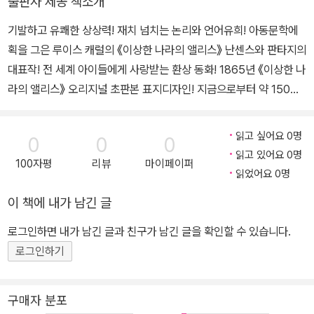
출판사 제공 책소개
브루노》 등의 동화를 썼고, 《행렬식에 관한 입문서》, 《헝클어진 이야
테니얼은 『앨리스』 이후 어떤 작품의 삽화도 그리지 않았다. 당시 이
《완벽한 결혼》, 《브로큰 컨트리》, 《남편과 아내》 등 40여 권이 있다.
기》, 《수학적 호기심》 등 수학에 관한 다수의 책과 논문을 집필했다.
미 최고의 삽화가로 인정받았는데도 말이다.
기발하고 유쾌한 상상력! 재치 넘치는 논리와 언어유희! 아동문학에
1898년 1월 14일, 《기호논리학》을 집필하던 중 건강이 악화되어 세
획을 그은 루이스 캐럴의 《이상한 나라의 앨리스》 난센스와 판타지의
상을 떠났다. 그의 장례식은 세인트 메리 교회에서 거행되었고, 시신
대표작! 전 세계 아이들에게 사랑받는 환상 동화! 1865년 《이상한 나
은 마운트 묘지에 안장되었다.
라의 앨리스》 오리지널 초판본 표지디자인! 지금으로부터 약 150여
년 전, 영국의 한 수학자는 세 명의 꼬마 숙녀들과 뱃놀이를 하고 있었
다. 구름 한 점 없는 따스한 오후, 물결 위로 비추는 빛의 조각들 사이
읽고 싶어요 0명
0
0
0
로 꿈처럼 몽롱한 시간을 보내던 세 명의 아이들은 그에게 이야기를
읽고 있어요 0명
100자평
리뷰
마이페이퍼
해달라고 재촉한다. 아이들의 성화에 못 이겨 시작한 이야기는 점차
읽었어요 0명
아이들을 신비의 세계로 이끌었다. 마치 모든 게 사실인 것 같은 이야
이 책에 내가 남긴 글
기. 두 눈을 감은 채 이상한 나라에 푹 빠진 아이들을 보면서, 수학자
는 몇 해 뒤 그 이야기를 책으로 펴냈다. 이것이 바로 오늘날까지 전
로그인하면 내가 남긴 글과 친구가 남긴 글을 확인할 수 있습니다.
세계 아이들에게 사랑받는 환상 동화 《이상한 나라의 앨리스》다. 원
로그인하기
더랜드를 꿈꾸던 수학자의 이름은 루이스 캐럴이다. 어려서부터 수학
과 그림에 관심이 많던 캐럴은 평화로운 가정과 아름다운 전원에서
구매자 분포
생활하며 풍부한 감수성을 가지게 되었다. 그는 대학의 학장인 헨리