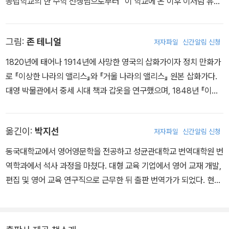
공립학교의 한 수학 선생님으로부터 “이 학교에 온 이후 이처럼 유망
한 아이를 본 적이 없다”는 말을 들을 정도로 수학에 큰 재능을 보였
다. 1851년에 옥스퍼드 크라이스트처치 칼리지에 입학했고, 1855년
그림:
존 테니얼
저자파일
신간알림 신청
부터 1881년까지 모교 수학과 교수로 재직했다. 어릴 때부터 투고한
시나 단편소설이 여러 잡지에 게재될 정도로 문학적 재능도 탁월했다
1820년에 태어나 1914년에 사망한 영국의 삽화가이자 정치 만화가
고 전해진다. 1864년, 수학과 학장이었던 헨리 조지 리델의 딸 앨리
로 『이상한 나라의 앨리스』와 『거울 나라의 앨리스』 원본 삽화가다.
스와 그 자매들에게 ‘땅속 나라의 앨리스’라는 제목의 이야기를 선물
대영 박물관에서 중세 시대 책과 갑옷을 연구했으며, 1848년 『이솝
했다. 1년 후 이 이야기는 《이상한 나라의 앨리스》로 정식 출간되었
이야기』에 처음으로 그린 삽화가 큰 성공을 거둔 후에는 풍자만화 잡
다. 이때 즈음부터 ‘루이스 캐럴’이라는 필명을 사용했는데, 이는 자신
지 《펀치》의 고정 삽화가로 50년 넘게 활약, 2,000편 이상의 정치
의 이름 Charles Lutwidge를 라틴어인 Carolus Ludovicus로 바
옮긴이:
박지선
저자파일
신간알림 신청
풍자만화로 영국 정치에 적잖은 영향을 끼친다(1893년엔 기사 작위
꾼 후, 이를 다시 영어화하여 앞뒤를 바꾼 것이다. 캐럴의 재치가 돋보
까지 받았으니 그 영향력의 정도를 짐작해볼 수 있다). 테니얼이 루이
동국대학교에서 영어영문학을 전공하고 성균관대학교 번역대학원 번
이는 필명이다. 《이상한 나라의 앨리스》는 출간 후 지금까지 170개
스 캐럴과 처음 만난 건 1864년이었는데, 이후 두 권의 『앨리스』 삽
역학과에서 석사 과정을 마쳤다. 대형 교육 기업에서 영어 교재 개발,
이상의 언어로 번역되고 영화‧애니메이션‧드라마 등으로 각색되며 전
화를 맡아 8년 동안 『앨리스』와 함께한다. 그가 그린 『앨리스』 삽화
편집 및 영어 교육 연구직으로 근무한 뒤 출판 번역가가 되었다. 현재
세계 독자들에게 큰 사랑을 받아왔다. 초현실적이고 환상적인 상상력
는 지금도 여전히 이야기 속 캐릭터의 전형으로 인정받고 있으며, 이
출판 번역 에이전시 글로하나에서 소설, 인문을 중심으로 영미서를
과 더불어 캐럴만의 독특한 언어유희, 논리적·수학적 특징이 이 책의
로 인해 그는 『앨리스』의 또 다른 창조자라는 별칭으로 불리기도 한
번역하고 있다. 옮긴 책으로는 《우리가 끝이야》, 《내가 빠진 로맨스》,
매력으로 꼽힌다. 캐럴은 그 밖에도 《거울나라의 앨리스》, 《실비와
다. 하지만, 그럼에도 두 『앨리스』 작업과 캐럴이 얼마나 힘들었는지,
《퀴팅》, 《생각 중독》, 《일하는 사람을 위한 철학》, 《불안의 기원》,