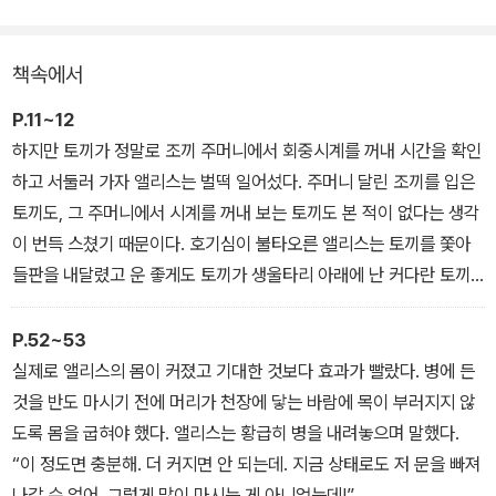
는 과연 무사히 집으로 돌아갈 수 있을까?
책속에서
P.11~12
하지만 토끼가 정말로 조끼 주머니에서 회중시계를 꺼내 시간을 확인
하고 서둘러 가자 앨리스는 벌떡 일어섰다. 주머니 달린 조끼를 입은
토끼도, 그 주머니에서 시계를 꺼내 보는 토끼도 본 적이 없다는 생각
이 번득 스쳤기 때문이다. 호기심이 불타오른 앨리스는 토끼를 쫓아
들판을 내달렸고 운 좋게도 토끼가 생울타리 아래에 난 커다란 토끼
굴로 얼른 들어가는 모습을 때마침 보게 되었다. 앨리스는 대체 어떻
게 다시 밖으로 나올지는 한 번도 생각해보지 않은 채 토끼를 쫓아 홀
P.52~53
연히 토끼 굴로 내려갔다.
실제로 앨리스의 몸이 커졌고 기대한 것보다 효과가 빨랐다. 병에 든
것을 반도 마시기 전에 머리가 천장에 닿는 바람에 목이 부러지지 않
도록 몸을 굽혀야 했다. 앨리스는 황급히 병을 내려놓으며 말했다.
“이 정도면 충분해. 더 커지면 안 되는데. 지금 상태로도 저 문을 빠져
나갈 수 없어. 그렇게 많이 마시는 게 아니었는데!”