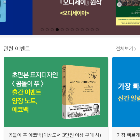
관련 이벤트
전체보기
곰돌이 푸 에코백(대상도서 3만원 이상 구매 시)
가장 빠르게