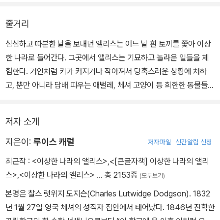
즐거움에서 기쁨을 찾는 앨리스의 모습을 그려보았다.
줄거리
심심하고 따분한 날을 보내던 앨리스는 어느 날 흰 토끼를 쫓아 이상
한 나라로 들어간다. 그곳에서 앨리스는 기묘하고 놀라운 일들을 체
험한다. 거인처럼 키가 커지거나 작아져서 당혹스러운 상황에 처하
고, 뿐만 아니라 담배 피우는 애벌레, 체셔 고양이 등 희한한 동물들과
만나 이야기를 나눈다. 이상한 나라에서 이상한 경험들을 한 앨리스
는 과연 무사히 집으로 돌아갈 수 있을까?
저자 소개
지은이:
루이스 캐럴
저자파일
신간알림 신청
최근작 :
<이상한 나라의 앨리스>
,
<[큰글자책] 이상한 나라의 앨리
스>
,
<이상한 나라의 앨리스>
… 총 2153종
(모두보기)
본명은 찰스 럿위지 도지슨(Charles Lutwidge Dodgson). 1832
년 1월 27일 영국 체셔의 성직자 집안에서 태어났다. 1846년 진학한