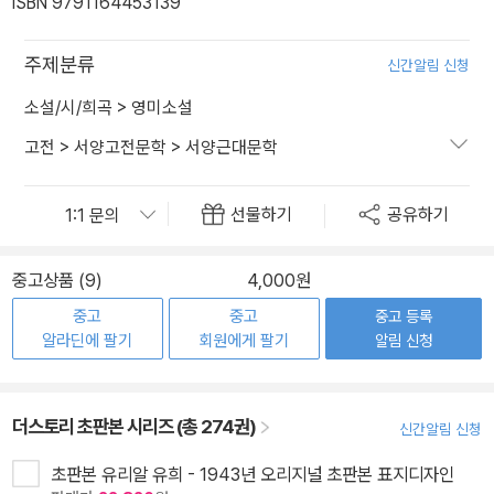
ISBN 9791164453139
주제분류
신간알림 신청
소설/시/희곡
>
영미소설
고전
>
서양고전문학
>
서양근대문학
선물하기
공유하기
중고상품 (9)
4,000원
중고
중고
중고 등록
알라딘에 팔기
회원에게 팔기
알림 신청
더스토리 초판본 시리즈 (총 274권)
신간알림 신청
초판본 유리알 유희 - 1943년 오리지널 초판본 표지디자인