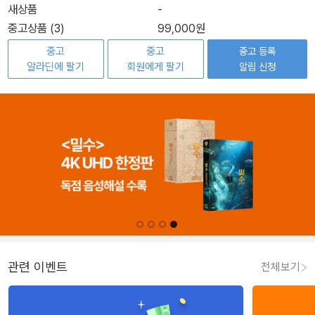
새상품
-
중고상품 (3)
99,000원
중고
중고
중고 등록
알라딘에 팔기
회원에게 팔기
알림 신청
관련 이벤트
전체보기