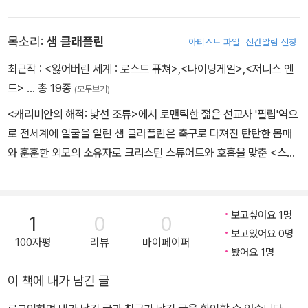
4년 TV 드라마 <가디언>으로 데뷔를 했고 인디영화를 통해 쌓은 탄
탄한 연기 실력을 바탕으로 마이클 베이의 공포 영화 〈아미티빌 호러〉
목소리:
샘 클래플린
아티스트 파일
신간알림 신청
에서 주연급(첼시 役)으로 캐스팅되어 평단으로부터 호평을 받을 만
큼 훌륭한 감정연기를 선보였다. <킥 애스:영웅의 탄생>에서 여주인
최근작 :
<잃어버린 세계 : 로스트 퓨쳐>
,
<나이팅게일>
,
<저니스 엔
공 '힛 걸'역을 맡아 깜찍하게 캐릭터를 소화해내며 주목받았다.
드>
… 총 19종
(모두보기)
<캐리비안의 해적: 낯선 조류>에서 로맨틱한 젊은 선교사 '필립'역으
로 전세계에 얼굴을 알린 샘 클라플린은 축구로 다져진 탄탄한 몸매
와 훈훈한 외모의 소유자로 크리스틴 스튜어트와 호흡을 맞춘 <스노
우 화이트 앤 더 헌츠맨>에서 '프린스 윌리엄'역으로 강렬한 액션을
선보이며 여성 관객들의 마음을 사로잡았다. 최근 <헝거게임: 캣칭
파이어>에서 제니퍼 로렌스와 합을 맞추어 '피닉 오데어'역으로 인상
보고싶어요 1명
1
0
0
적인 연기를 펼치며 탄탄한 연기력을 입증한 그는 <헝거게임: 모킹제
보고있어요 0명
100자평
리뷰
마이페이퍼
이>의 개봉을 앞두고 더욱 많은 기대를 모으고 있다.
봤어요 1명
이 책에 내가 남긴 글