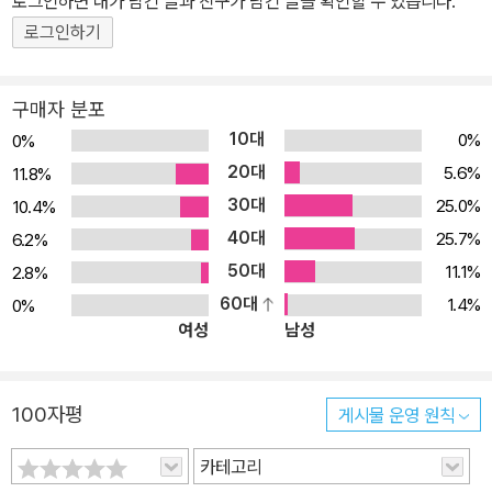
로그인하면 내가 남긴 글과 친구가 남긴 글을 확인할 수 있습니다.
로그인하기
구매자 분포
10대
0%
0%
20대
5.6%
11.8%
30대
25.0%
10.4%
40대
25.7%
6.2%
50대
11.1%
2.8%
60대
1.4%
0%
여성
남성
100자평
게시물 운영 원칙
카테고리