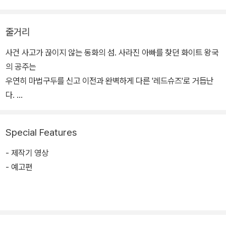
줄거리
사건 사고가 끊이지 않는 동화의 섬. 사라진 아빠를 찾던 화이트 왕국
의 공주는
우연히 마법구두를 신고 이전과 완벽하게 다른 '레드슈즈'로 거듭난
다.
한편, 초록색 난쟁이가 된 일곱 왕자들은 우연히 자신들의 집에 머물
게 된 '레드슈즈'가
Special Features
저주를 풀 유일한 희망이라 생각해 그녀를 돕기 시작하고, 영원한 아
름다움을 꿈꾸는 왕비 '레지나'는 마법구두를 신고 성을 빠져나간 '레
- 제작기 영상
드슈즈'를 쫓기 시작하는데…
- 예고편
위기에 빠진 동화의 섬,
레드슈즈, 그리고 일곱 왕자들의 운명은?