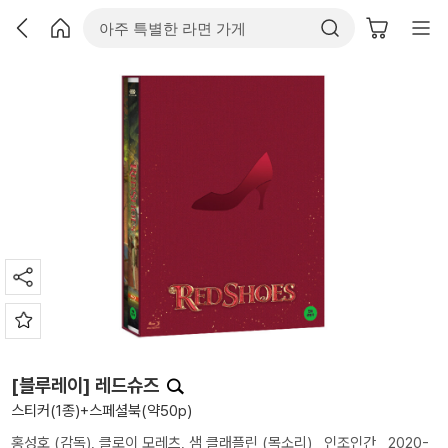
[블루레이] 레드슈즈
스티커(1종)+스페셜북(약50p)
홍성호
(감독),
클로이 모레츠
,
샘 클래플린
(목소리)
인조인간
2020-