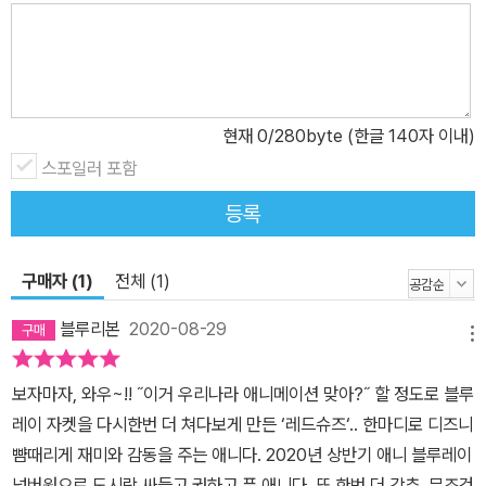
현재
0
/280byte (한글 140자 이내)
스포일러 포함
등록
구매자 (1)
전체 (1)
블루리본
2020-08-29
메뉴
보자마자, 와우~!! ˝이거 우리나라 애니메이션 맞아?˝ 할 정도로 블루
레이 자켓을 다시한번 더 쳐다보게 만든 ‘레드슈즈‘.. 한마디로 디즈니
뺨때리게 재미와 감동을 주는 애니다. 2020년 상반기 애니 블루레이
넘버원으로 도시락 싸들고 권하고 픈 애니다. 또 한번 더 강추, 무조건