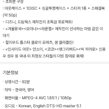
- 초회판 구성
: 아웃케이스 + 1DISC + 싱글투명케이스 + 스티커 1종 + 스페셜북
(약 50p)
- 디즈니, 드림웍스 제작진의 초특급 프로젝트!
- <겨울왕국><모아나><라푼젤> 제작진이 선사하는 마법 같은 이
야기
- 할리우드 톱스타 클로이 모레츠, 샘 클라플린!
- <인사이드 아웃> 안소이, <코코><앵그리버드><빅 히어로> 신용
우 성우 등 국내·외 최정상 스타들의 더빙 참여로 화제!
기본정보
상영시간 - 92분
자막 - 한국어, 영어
화면비율 - MPEG-4 AVC 1.85:1 / 1080p
오디오 - Korean, English DTS-HD master 5.1