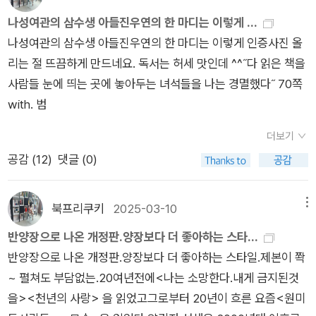
뀌어도 삶은 남는다.'라는 작가의 말처럼 흘러간 시대지만 보편적
레기 아저씨의 고백이 정말 비통하게 다가왔다. 잘못된 시대의 악
인 공감을 획득하는 것은 인간 본성이 가진 삶에 대한 따뜻한 시
나성여관의 삼수생 아들진우연의 한 마디는 이렇게 ...
재가 만들어낸 괴물들이 어떻게 다른 사람의 삶을 짓밟아 왔는
선 때문이 아닌가 생각된다. <희망>은 흔한 제목이지만 '희망'이
나성여관의 삼수생 아들진우연의 한 마디는 이렇게 인증사진 올
지, 그 울음이 너무도 생생하여 나도 우연처럼 머리가 핑핑 돌았
란 사실 희귀한 것이기 때문에 이 소설이 갖는 의미는 더 크다.
리는 절 뜨끔하게 만드네요. 독서는 허세 맛인데 ^^˝다 읽은 책을
다.나성여관의 특성 상 숙박비를 겨우 낼 수 있는 사람들이 숙박
사람들 눈에 띄는 곳에 놓아두는 녀석들을 나는 경멸했다˝ 70쪽
하는 경우가 많다. 그 중에 하나가 10호실 노인이었다. 어느 날 숙
with. 범
박비를 꼬박꼬박 보내오던 노인의 딸에게서 소식이 없자 우연은
우연히 노인과 함께 딸을 찾아가게 된다. 딸을 만나는 순간, 우연
더보기
은 삶의 냉정함에 몸서리를 친다. 어둡고 곳곳에 곰팡이가 피어나
공감 (
12
)
댓글 (0)
는 집에서 정신에 장애가 있는 아들까지, 그녀가 부양해야 할 사
람은 노인을 포함하여 둘이나 있었다.노인의 딸 또한 어쩔 수 없
북프리쿠키
2025-03-10
메뉴
는 삶의 희생양이었다. 변변치 못한 아버지가 부모인 까닭에 평생
아버지를 부양해야 한다는 책임으로 몸과 정신이 모두 망가졌을
반양장으로 나온 개정판.양장보다 더 좋아하는 스타...
것이었다. 그녀의 얼굴에는 칼자국이, 몸에는 담배로 지진 자국이
반양장으로 나온 개정판.양장보다 더 좋아하는 스타일.제본이 쫙
있었다. 그녀의 주변을 둘러싼 남자들은 모두 그녀에게 고통만을
~ 펼쳐도 부담없는.20여년전에<나는 소망한다.내게 금지된것
안겨주었다. 북에서 내려와 평생 젊은 시절의 부유함만을 그리워
을><천년의 사랑> 을 읽었고그로부터 20년이 흐른 요즘<원미