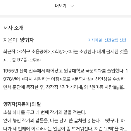
나는 그 분위기가 좋았다. 나성여관 같은 곳에서는 식사후의 차 한 잔
더보기
같은 문화는 상상할 수 없었다. 사실 우리 이웃들 대개가 다 그러하였
다. 운이 좋으면 제철 과일 한 조각을 얻어먹거나손님이 남기고 간 청
량음료를 물컵에 나누어 마신 것이 내가 아는후식의 전부였다.
저자 소개
지은이:
양귀자
저자파일
신간알림 신청
최근작 :
<식구 소음공해>
,
<희망>
,
<나는 소망한다 내게 금지된 것을
>
… 총 97종
(모두보기)
1955년 전북 전주에서 태어났고 원광대학교 국문학과를 졸업했다. 1
978년에 <다시 시작하는 아침>으로 <문학사상> 신인상을 수상하
면서 문단에 등장한 후, 창작집 『귀머거리새』와 『원미동 사람들』을
출간, “단편 문학의 정수를 보여주고 있다”는 비평가들의 찬사를 받
았다. 1990년대 들어서 양귀자는 장편소설에 주력했다. 한때 출판계
양귀자(지은이)의 말
에 퍼져있던 ‘양귀자 3년 주기설’이 말해주듯 『희망』 『나는 소망한다
소설 하나를 두고 네 번째 작가의 말을 적는다.
내게 금지된 것을』 『천년의 사랑』 『모순』 등을 3년 간격으로 펴내며
앞에 놓인 작가의 말들을, 나는 남이 쓴 글처럼 읽는다. 그랬구나, 하
동시대 최고의 베스트셀러 작가로 부상했다. 탁월한 문장력과 놀라울
다가 세 번째에 이르러서는 얼굴이 좀 뜨거워진다. 저런 ‘고백’을 아무