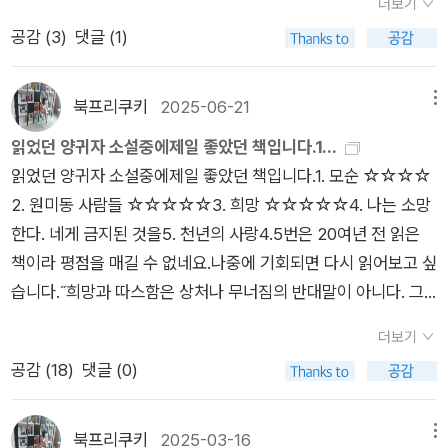
더보기
여관' 막내 아들 진우연의 시선으로 관찰되고 평가된다.​<희망>
태도, 선에의 의지 같은 것에 내가 아직 감복할 수 있다는 게 다행
어 그녀의 손을 점차 놓아버리게 된다. 어떻게든 다시 가정을 회
공감 (
3
)
댓글 (1)
은 암울한 근현대를 관통해온 중년의 삶과 미처 청산되지 못한 억
스럽다.찌르레기 아저씨는 누군가 자신을 두고 “아니야, 그 사람
복하고 싶어 3년 동안 중동에서 일했던 것은 최악의 선택이었
압과 폭력의 역사, 산업화 시대 한 가운데서 고인물처럼 머물러
은 좋은 사람이야.” 라고 하는 말 한 마디를 듣고 엄청난 힘을 받
다. 그 과정에서 그의 아내인 미혜는 차마 글로 적기 힘든 삶을 살
있는 가족의 애환까지 그 시대의 이야기를 풍성하게 들려준다. 떠
는다. 그 장면을 읽는데 왠지 눈물이 나왔다. <좋은 사람>이라는
북프리쿠키
2025-06-21
메뉴
아가다 죽고 만다.그가 왜 복수의 화신이 되었는지는 그의 고백을
날 수밖에 없는 인물들의 기구한 사정은 80년대 말, 90년대 초
말은 아주아주 커다란 말이라는 생각. 좋은 사람, 좋은 사람, 좋은
통해 점차 밝혀지지만 한편으로는 왜 그에게는 이렇게 비극적인
읽었던 양귀자 소설중에제일 좋았던 책입니다.1...
황량한 서울 변두리의 삶과 어우러져서 시대의 우울한 정조를 형
사람…나는 좋은 사람이 되고 싶다. 나로하여금 좋은 사람이 어떤
일들만이 일어나는지 정말 답답하고 안타까웠다. 나는 절대 찌르
읽었던 양귀자 소설중에제일 좋았던 책입니다.1. 모순 ☆☆☆☆
성하고 연민을 자아낸다. 그럼에도 이 소설은 어둡지 않다. 여관
인간인지 가르쳐 주고 또 그것으로 마음을 이끄는 이 소설은 물론
레기 아저씨가 가상의 이물이라고만 생각하지 않았다. 그의 진솔
2. 원미동 사람들 ☆☆☆☆☆3. 희망 ☆☆☆☆☆4. 나는 소망
손님인 찌르레기 아저씨나 여관 손님이 두고 간 아이 민구는 산산
‘좋은 소설’이었다. 주인공 진우연이 온갖 곡절을 통과해 노동자
한 고백을 담은 일기를 통해 한 사람에게 그렇게나 많은 고통과
한다. 네게 금지된 것을5. 천년의 사랑4.5번은 20여년 전 읽은
이 깨어진 가족을 대신하는 유사가족으로 주인공에게 위안을 준
가 되리라는 예감으로 이야기를 끝마치는 것 또한 마음에 들었다.
악재가 겹칠 수 있다는 것을, 지금의 내 삶에 빗대서 오만하게 의
책이라 평점을 매길 수 없네요.나중에 기회되면 다시 읽어보고 싶
다. 가진 것 없는 집안의 막내이자 뜻이 없는 대학 입시 시험을 치
양귀자가 이 시대에 작품을 집필하면 어떤 이야기를 들고 올까…
심하지 않았다. 그러다 섬뜩한 사실을 상기했다. 지금의 현실도
습니다.˝희망과 따스함은 상처나 무너짐의 반대말이 아니다. 그
러야하는 청춘으로서 의미없는 삶을 살아가던 주인공이 사람들
그때와 별반 다르지 않다는 것을. 도저히 올라갈 수 없는 투명계
말들의 관계는 서로 적대하지 않고 앞서거나 뒤따르지도 않는다.
과의 관계맺기를 통해 훌쩍 자라나고 삶의 길을 발견하는 성장 서
더보기
단을 밝고 올라가는 것처럼 모든 희망이 사라지고 오직 고통만이
그것들은 서로에게 발생 근거를 의지하면서 나란히 가는 말들이
사는 뻔하지만 감동이 있다. ​집요하고 빈틈없는 일인칭 화자의 내
공감 (
18
)
댓글 (0)
존재하는 삶. 그런 삶은 지금까지 항상 있어왔고 앞으로도 그럴
다˝ -592쪽
면 묘사, 그가 바라보는 주변인들에 대한 때로는 따뜻하고 때로는
것이었다. 순간의 행복마저 느낄 수 없는 무감각의 삶. 거대한 고
시니컬한 논평이 이 소설을 가득 채우고 있다. '시대의 배경은 바
통의 파도가 끊임없이 밀려오는 삶.거기까지 생각이 미치니 찌르
북프리쿠키
2025-03-16
메뉴