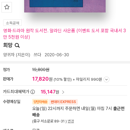
소득공제
영화·드라마 원작 도서전. 알라딘 사은품 (이벤트 도서 포함 국내서 3
만 5천원 이상)
희망
양귀자
(지은이)
쓰다
2020-06-30
정가
19,800원
17,820
판매가
원
(10% 할인) +
마일리지 990원
15,147
카드최대혜택가
원
수령예상일
양탄자배송
썬데이 EXPRESS
오늘(일) 22시까지 주문하면 내일(월) 아침 7시
출근전
배송
(중구 서소문로 89-31 )
변경