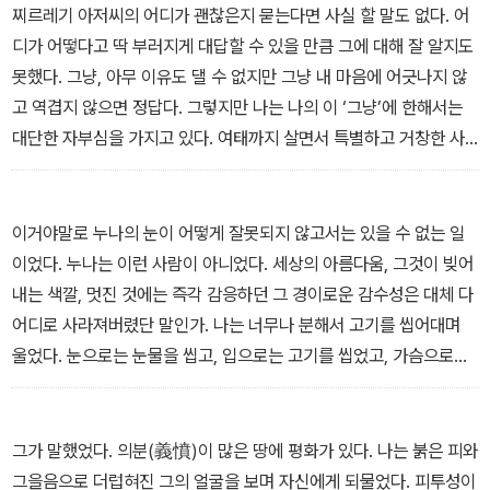
찌르레기 아저씨의 어디가 괜찮은지 묻는다면 사실 할 말도 없다. 어
디가 어떻다고 딱 부러지게 대답할 수 있을 만큼 그에 대해 잘 알지도
못했다. 그냥, 아무 이유도 댈 수 없지만 그냥 내 마음에 어긋나지 않
고 역겹지 않으면 정답다. 그렇지만 나는 나의 이 ‘그냥’에 한해서는
대단한 자부심을 가지고 있다. 여태까지 살면서 특별하고 거창한 사
람이나 물건이 흡족하게 제 몫을 다 하는 것을 나는 본 적이 없다. 그
런 것을 쫓아다니다간 시간만 헝클어놓기 딱 알맞다. 나는 그런 것을
믿지 않는다. 나는 그냥 나의 ‘그냥’을 믿는다.
이거야말로 누나의 눈이 어떻게 잘못되지 않고서는 있을 수 없는 일
이었다. 누나는 이런 사람이 아니었다. 세상의 아름다움, 그것이 빚어
내는 색깔, 멋진 것에는 즉각 감응하던 그 경이로운 감수성은 대체 다
어디로 사라져버렸단 말인가. 나는 너무나 분해서 고기를 씹어대며
울었다. 눈으로는 눈물을 씹고, 입으로는 고기를 씹었고, 가슴으로는
늙은 남자를 짓씹어댔다. 너무 많은 것들을 씹어대느라 식사를 마쳤
을 때는 기운이 하나도 없을 지경이었다.
그가 말했었다. 의분(義憤)이 많은 땅에 평화가 있다. 나는 붉은 피와
그을음으로 더럽혀진 그의 얼굴을 보며 자신에게 되물었다. 피투성이