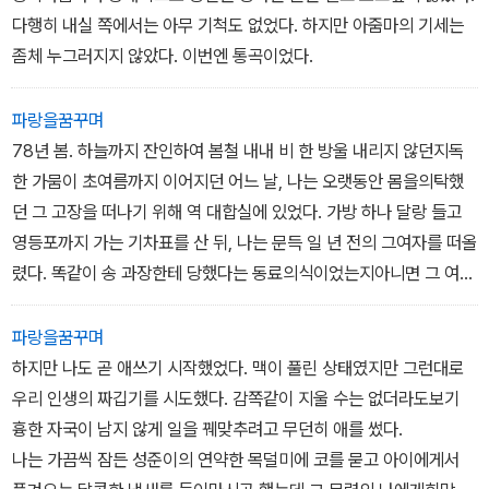
다행히 내실 쪽에서는 아무 기척도 없었다. 하지만 아줌마의 기세는
좀체 누그러지지 않았다. 이번엔 통곡이었다.
파랑을꿈꾸며
78년 봄. 하늘까지 잔인하여 봄철 내내 비 한 방울 내리지 않던지독
한 가뭄이 초여름까지 이어지던 어느 날, 나는 오랫동안 몸을의탁했
던 그 고장을 떠나기 위해 역 대합실에 있었다. 가방 하나 달랑 들고
영등포까지 가는 기차표를 산 뒤, 나는 문득 일 년 전의 그여자를 떠올
렸다. 똑같이 송 과장한테 당했다는 동료의식이었는지아니면 그 여자
때문에 이 꼴이 되었다는 원망이었는지 알 수는 없다. 아주 잠깐 그녀
를 떠올렸을 뿐 곧 나는 내 미래에 사로잡혀 착잡한 심정으로 그곳을
파랑을꿈꾸며
떠났다.
하지만 나도 곧 애쓰기 시작했었다. 맥이 풀린 상태였지만 그런대로
우리 인생의 짜깁기를 시도했다. 감쪽같이 지울 수는 없더라도보기
흉한 자국이 남지 않게 일을 꿰맞추려고 무던히 애를 썼다.
나는 가끔씩 잠든 성준이의 연약한 목덜미에 코를 묻고 아이에게서