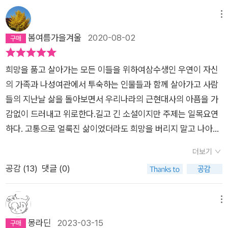
메뉴
봄여름가을겨울
2020-08-02
희망을 품고 살아가는 모든 이들을 위하여삼수생인 우연이 자신
의 가족과 나성여관에서 투숙하는 인물들과 함께 살아가고 사람
들의 지난날 삶을 돌아보면서 우리나라의 근현대사의 아픔을 가
감없이 드러내고 위로한다.길고 긴 소설이지만 주제는 일목요연
하다. 고통으로 얼룩진 삶이었더라도 희망을 버리지 말고 나아가
자는 것. 제대로 된 선택을 하기 위해 내 삶의 무게를 제대로 이해
더보기
하자는 것. 책을 다 읽은 후 작가가 소리높여 말하고자 하는 것들
공감 (
13
)
댓글 (0)
이 내 가슴을 제대로 관통해서 지나가버리는 기분이었다. 우리나
라의 근현대사를 이루는 많은 사람들의 아픔과 고통을 따스하게
위로하는 책이라서 읽으면서도 눈물이 계속 나왔다.우연은 삼수
메뉴
생이고 그마저도 대학진학을 포기해버린, 나성여관의 두 번째 아
몽라딘
2023-03-15