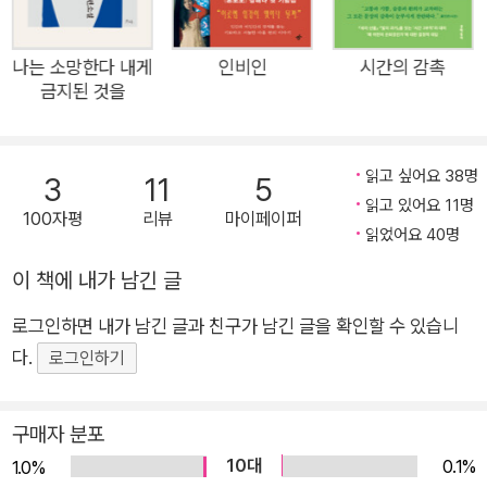
이야기는 끝끝내 희망으로 나아간다. 이 소설은 특히 작가 고유의
연민과 따스한 시선이, 그리고 양귀자 특유의 활달하고 서슴없는
문체가 휘몰아치는 시대의 거칠고 황량한 삽화들을 어떻게 이야
나는 소망한다 내게
인비인
시간의 감촉
금지된 것을
기로 보듬어 완성하는지를 여실히 보여주고 있어 양귀자의 문학
을 이해하는데 중요한 지표가 된다. 『희망』의 해설을 쓴 소설가
김훈은 “양귀자의 글 속에서 내가 가장 좋아하는 대목은 시적인
읽고 싶어요 38명
3
11
5
것들을 삶 속의 구체적인 사물이나 이야기로 바꾸어놓고, ‘자, 손
읽고 있어요 11명
100자평
리뷰
마이페이퍼
으로 만져 봐. 만질 수 있지?’라고 말하듯이 독자 앞에 내밀어줄
읽었어요 40명
때이다. 그것은 만져진다! 시적인 것이 만져지다니. 그것이 기적
이 책에 내가 남긴 글
이나 마술이라면 나는 아무런 기쁨도 느낄 수 없다. 그것이 일상
(日常)이기에 나는 양귀자의 글을 읽고, 그 글 속에서도 내가 결
로그인하면 내가 남긴 글과 친구가 남긴 글을 확인할 수 있습니
국은 버리지 못할 지독한 편애의 표를 질러둔 페이지들만을 따로
다.
로그인하기
찾아서 읽는다.”라고 평했다. 『희망』은 양귀자 소설의 모든 저작
권을 양도받은 도서출판 「쓰다」에서 개정판으로 새롭게 출간되었
구매자 분포
다.
10대
0.1%
1.0%