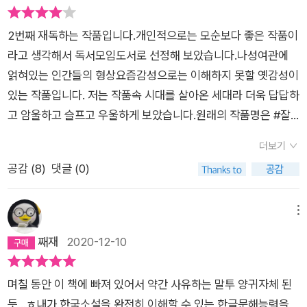
들이다. 나성여관은 매우 허름하고 다 쓰러져가는 닳디 닳은 여인
숙에 불과하지만, 우연을 비롯한 가족에게는 소중한 삶의 터전이
2번째 재독하는 작품입니다.개인적으로는 모순보다 좋은 작품이
다.그 시대 흔히 일컬어졌던 가장의 책임을 모두 벗어 던지고 여
라고 생각해서 독서모임도서로 선정해 보았습니다.나성여관에
관 아랫목을 차지해 하루종일 빈둥대는 아버지, 그런 아버지 대신
얽혀있는 인간들의 형상요즘감성으로는 이해하지 못할 옛감성이
실질적인 가장의 무게를 짊어지고 생계를 꾸려서 호랑이가 돼버
있는 작품입니다. 저는 작품속 시대를 살아온 세대라 더욱 답답하
린 어머니, 현실적인 것에 안주하지 않고 세상의 부조리함과 맞서
고 암울하고 슬프고 우울하게 보았습니다.원래의 작품명은 #잘
싸우는 것을 택한 운동권 첫째 형, 보이는 색깔과 비싼 것들에만
가라밤이여 라는 제목이었다가 #희망 으로 바꿨다고합니다.이
정신이 팔려버린 누나가 우연의 가족이다.평생을 빈둥대는 아버
더보기
소설에 나오는 사람들은 하나같이 소외당하고 이용당하고 절망
지와 데모에 정신이 팔려 밖으로만 내도는 형이 못마땅한 어머니
공감 (
8
)
댓글 (0)
하는 사람만 나옵니다. 희망이라는 제목이지만 희망을 찾아볼 수
의 구박과 외침은 나성여관을 항상 시끄러운 곳으로 만들어버린
없습니다. 하지만 희망이라는게 좋은것만이 희망일까요. 주인공
다. 그렇지 않아도 술취한 사람들과 진상손님이 많은 여관장사에
들의 절망적인 삶의 모습에 희망이 있는건 아닐까요. 희망이란 꿈
메뉴
서 가족들마저 눈을 마주치면 으르렁대기 일쑤이니 나성여관은
꾸는게 아니고 그냥 우리의 삶과 함께 하는거라고..절망속에 희망
째재
2020-12-10
항상 부산스러운 곳이었다. 게다가 대학을 포기하고 운동권의 길
이 있는게 아닌 희망속에 절망이 있을뿐이라고.
로 들어선 형을 어머니는 사람 취급도 하지 않으니, 그 속에서 우
연이 기댈 곳은 일심동체인 것처럼 마음이 잘 통하는 누나뿐이다.
며칠 동안 이 책에 빠져 있어서 약간 사유하는 말투 양귀자체 된
하지만 언젠가부터 누나는 매우 위험한 길로 들어서고 있었다. 백
듯 ..ㅎ내가 한국소설을 완전히 이해할 수 있는 한글문해능력을