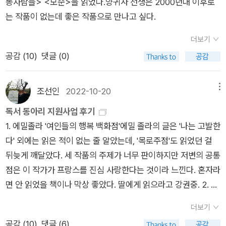
하며 그녀에게 자신의 부양에 대한 희생만을 강요하고, 결국 다른
동사람들> <모순>을 읽었다.양귀자 선생은 2000년대 이후로
어떠한 삶도 선택하지 못하게 한 노인. 결정적으로 몸과 마음을
는 작품이 없는데 좋은 작품으로 만나고 싶다.
모두 부셔버린, 그녀에게 지울 수 없는 고통을 남긴 남자.그녀가
더보기
왜 그런 삶을 살게 되었는지 굳이 따져보자면 노인의 무책임한 선
공감 (
10
)
댓글 (0)
택 때문이었다. 북에 아내와 아이들을 두고 왔으면서도 다시 다른
사람과 정을 통하여 아이를 낳았다. 그렇다면 책임을 져야 한
다. 이것은 가난한 환경에서 아이를 키우는 것과는 또 다른 문제
조선인
2022-10-20
메뉴
다. 책임감을 갖고, 자신이 선택한 인생을 받아들이고, 그 아이를
독서 동아리 지원사업 후기
키우기 위해 최선을 다해야 한다. 노인의 딸은 나성여관의 숙박비
1. 에밀졸라 '여인들의 행복 백화점'에밀 졸라의 글은 '나는 고발한
를 대고, 자신의 아이를 키우기 위해 그렇게 고통스러운 삶을 살
다' 외에는 읽은 적이 없는 줄 알았는데, '목로주점'도 읽었던 걸
고 있었다. 자신의 목숨을 끊어도 이상하지 않은 상황에서, 자신
뒤늦게 깨달았다. 세 작품의 주제가 너무 판이하지만 저변의 공통
이 왜 태어났는지 원망만 하며 살 수 있는 상황에서, 자신만을 바
점은 이 작가가 프랑스를 진심 사랑한다는 것이라 느낀다. 혼자라
라보는 두 사람을 부양하기 위해 살았다.그런데 노인은 도대체 뭘
면 안 읽었을 책이나 막상 좋았다. 딸에게 읽으라고 강권중. 2. 천
한 것일까? 노인의 지난날에 대한 구체적인 행적은 노인의 입을
선란 '노랜드'도서관에서 우연히 골랐을 수도 있었겠지만, 찾아
통해서만 나온다. 하지만 그것에서도 노인이 무책임하게 아이를
더보기
읽지는 않았을 듯. 그러나 덕분에 생각이 참 많아졌고, 뒤늦게 수
낳고, 그 아이를 기르기 위해 최선을 다하지 않았다는 사실은 너
공감 (
10
)
댓글 (6)