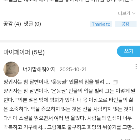
연은 나성여관에 머무르는 사람들로 인해 더욱 혼란에 빠진다. 정
'손에서 놓을 수 없다'는 말은 보통 사건의 전개가 빠르고 읽기에
녕 20살이 겪기에는 너무나 벅찬 일들이 계속해서 터진다.찌르
더보기
쉽고 가볍다는 말로 폄하되는데, 어떤 소설은 주제의 깊이와 무게
레기 아저씨는 공사판에서 일하는 인부이다. 우연은 아저씨의 진
공감 (
4
)
댓글 (0)
를 확보하고도 손에서 놓을 수 없는 가독성을 가진다. 양귀자의
솔한 말과 행동으로 점차 아저씨와 친하게 지내게 되고, 어느새
<희망>도 그런 책이다. 화려한 수사로 가득 찬 문체는 아니지만
아저씨를 가족 이상으로 받아들이게 된다. 찌르레기 아저씨는 강
예리하게 파고드는 사유가 있어 글을 읽는 맛이 있다. 그래서 빨
하면서도 아름다운 사람이었다. 요즘에서야 인권이란 것이 화두
쓰기
마이페이퍼 (5편)
리 읽히지만 오히려 빨리 읽고 싶지 않은 마음이 든다. ​소설은 정
가 되어 모두가 삶을 제대로 살아갈 권리에 대해서 목소리를 높이
주하지 못하는 인간들이 살아가는 '여관'을 배경으로 떠돌이들의
지만, 당장 20년 전까지만 해도 인권은 권력자들에게만 유리한
너가말해줘야지
2025-10-21
메뉴
삶을 그린다. '떠남'을 전제로 이 곳에 와서 머무르고 있는 인물들
것이었다. 아저씨는 노동자로써 자본가가 노동자를 착취하는 현
은 각자의 사연과 회한을 가지고 방황한다. 이 여관에 붙박여 살
양귀자는 참 달변이다. ‘운동권’ 인물의 입을 빌려 ...
실을 정확히 인식하고, 노동자의 처우를 개선하기 위해 투쟁을 하
아가는 가족들조차 머무는 사람들은 아니다. 삼수생의 고단하고
양귀자는 참 달변이다. ‘운동권’ 인물의 입을 빌려 그는 이렇게 말
기도 하는 사람이다. 부당한 것을 올바르게 고치자는 연대감이 피
의미없는 삶으로부터 떠나고 싶어하는 주인공에서부터, 가난과
한다. “의분 많은 땅에 평화가 있다. 내 몫 이상으로 타인들의 삶
어나는 시대에, 그것을 앞장서서 주도했던 멋진 인물이었다.그렇
보잘것 없는 소시민의 삶으로부터 벗어나고 싶은 누나, 민주주의
은 소중하다. 악을 증오하지 않는 것은 선을 사랑하지 않는 것이
지만 우연은 아저씨의 일기를 읽고 그의 과거에 숨겨진 고통을 정
를 억누르는 거대한 권력에 맞서 세상을 바꾸려는 형, 미국으로
다.” 이 소설을 읽으면서 여러 번 울었다. 사람들의 인생이 너무
면으로 보게 된다. 태어날때부터 쉽지 않았던 그의 성장과정
떠난 누이의 초대를 30년 째 기다리고 있는 아버지까지 인물들
박복하고 기구해서… 그럼에도 불구하고 희망의 뒤쫓기를 그만두
과, 그 속에서도 올바르게 살려고 애썼던 그의 처절한 몸부림이
은 한결같이 현실에 안주하지 못하고 떠돈다. 이들의 삶은 '나성
지 않는 자들이 너무 아름다워서. 고리타분하다고 여겨지는 삶의
드러난다. 사랑하는 여인을 만나지만 돈의 굴레에서 벗어날 수 없