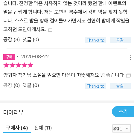
습니다. 진정한 악은 사유하지 않는 것이라 했던 한나 아렌트의
말을 곱씹게 합니다. 저는 도연의 복수에서 감히 악을 찾지 못합
니다. 스스로 밤을 향해 걸어들어가면서도 선연히 밤에게 작별을
고하던 도연에게서요.
공감 (
3
)
댓글 (0)
-
2020-08-22
메뉴
양귀자 작가님 소설을 읽으면 마음이 따뜻해져요 넘 좋습니다
공감 (
0
)
댓글 (0)
쓰기
마이리뷰
구매자 (4)
전체 (11)