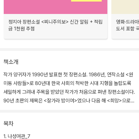
정지아 장편소설 <찌니주의보> 신간 알림 + 적립
영화·드라마
금 1천원 추첨
도서 포함 국
책소개
작가 양귀자가 1990년 발표한 첫 장편소설. 1986년, 연작소설 <원
미동 사람들>로 80년대 한국 사회의 척박한 시대 지형을 놀랍도록
세밀하게 그려내 주목을 받았던 작가가 처음으로 펴낸 장편소설이다.
90년 초판의 제목은 <잘가라 밤이여>였으나 다음 해 <희망>으로
제목을 바꾸어 재출간했다. "잘가라 밤이여"의 은유에서 벗어나 명료
하게 "희망"으로 가고 싶다는 작가의 뜻을 반영했다.
목차
이 소설은 특히 작가 고유의 연민과 따스한 시선이, 그리고 양귀자 특
1. 나성여관_7