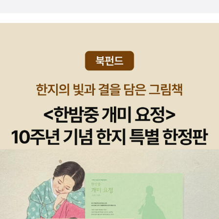
민구를 우연이 찾아가는 대목을 읽고서는 정말 펑펑 울었다. 우연
는데, 요새는 자신 있게 딸을 구박한다. 책을 읽어. 100권의 책을
이 돌아가려 하자 계속 붙잡던 민구가, 자신이 떠나면 남은 친구
읽으면 100권의 환생 체험이 가능하다고.
들이 슬퍼할 것이라는 선생님의 말에 우연을 보내주는 모습은 정
말 슬펐다. 얼마나 우연을 따라 가고 싶었을까. 하지만 남은 친구
들을 위해서 벌써 자신의 소원을 단념하는 법을 배운 민구가 애통
했다.찌르레기 아저씨의 복수는 우연의 형인 도연이 대신한다. 우
연의 형이 나성여관에 잠시 데리고 왔던 ‘미라’는 1980년대 민주
화 운동이 한창 거세던 시절, 민주화 운동을 하다 고문기술자에게
고문을 당한 도연의 선배였다. 그리고 그 고문기술자는 찌르레기
아저씨의 삶을 파탄 낸 장본인이기도 했다. 결국 그 괴물을 찔렀
던 것이 찌르레기 아저씨가 아니라는 것과, 도연이 그랬다는 것을
짐작은 하고 있었지만, 먹먹한 마음을 감출 수 없었다. 누가 찔렀
든, 두 사람 모두 긴 시간을 이어온 악행의 희생자였기 때문이다.
사람을 죽이는 것이 그 사람의 악행에 대한 벌로 정당화될 수 있
을까? 사람들을 탄압했던 독재의 시절을 끝낼 수 있었던 것은, 정
당한 삶의 권리를 찾고자 노력했던 또 다른 사람들 덕분이었