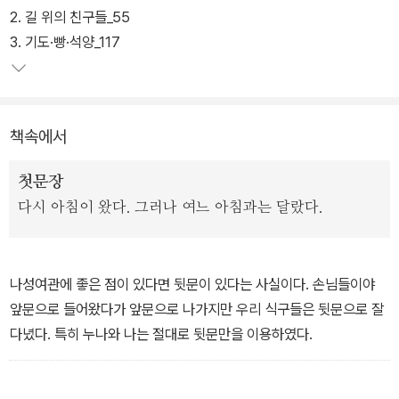
유의 활달하고 서슴없는 문체가 휘몰아치는 시대의 거칠고 황량한 삽
2. 길 위의 친구들_55
화들을 어떻게 이야기로 보듬어 완성하는지를 여실히 보여주고 있어
3. 기도·빵·석양_117
양귀자의 문학을 이해하는데 중요한 지표가 된다.
책속에서
첫문장
다시 아침이 왔다. 그러나 여느 아침과는 달랐다.
나성여관에 좋은 점이 있다면 뒷문이 있다는 사실이다. 손님들이야
앞문으로 들어왔다가 앞문으로 나가지만 우리 식구들은 뒷문으로 잘
다녔다. 특히 누나와 나는 절대로 뒷문만을 이용하였다.