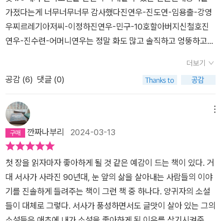
화점 여성복 매장에서 일하면서 비싼 옷들을 몰래 착용하고 놀러
가졌다는게 너무너무너무 감사했다진연우-진도연-임용출-강영
나가는 것이 그 시작이었다. 어쩌면 수련이 그렇게 타락하기까지
우찌르레기아저씨-이정하진연우-민구-10호할아버지신철호진
그녀의 자잘한 선택들은 그녀를 그런 운명으로 이끌 수 밖에 없었
연우-진수련-어머니연우는 정말 화도 많고 솔직하고 엉뚱하고
을 것이다. 20대 초반의 나이에 40대 남자의 스폰을 받는 것을
허세도 있고 정도 눈물도 많다. 연우=순수, 연우라는 캐릭터 자체
더보기
선택한 것은 한 때의 철없는 행동으로 치부하기엔 너무 선을 넘어
가 실존한다고 여겨질 정도로 느껴졌다. 이야기 후반부에서는 어
공감 (
6
)
댓글 (0)
버리는 것이었다.수련은 화려한 색깔에만 정신이 팔려 진정 자신
떤 행동도 어떤 말도 ‘연우가 했으니까‘라는 맥락 안에서 그냥 이
이 어떤 것을 포기했는지를 잊어버렸다. 애써 외면한 것도 아니고
해가 되는 수준으로...?웰메이드16부작 미니시리즈 하나 정주행
별 것 아닌 것으로 치부해버렸다. 하지만 돌이키면 후회되는 것들
한 느낌이다. 16은 좀 길구.. 12부작 정도? 누가 만들어줬으면...
메뉴
의 시작은 왜 그렇게 사소한 것일까. 우연이 아무리 수련을 말리
양귀자 작가의 문체는 덤덤한 것 같다. 그래서 그 감정은 고스란
깐짜나부리
2024-03-13
려고 했어도 수련은 다시 그런 선택을 할 것이다. 넘치는 돈의 맛
히 독자 몫이 되는 것 같다..! 너무 너무 재밌었고 읽었던 5일 정도
을 알아버린 수련은 술집에서 일하면서 마약에 손을 대기까지에
의 시간이 너무 소중했다
첫 장을 읽자마자 좋아하게 될 것 같은 예감이 드는 책이 있다. 거
이른다. 우연은 속이 타들어가는 마음으로 누나를 집에 데려오려
대 서사가 사라진 90년대, 눈 앞의 삶을 살아내는 사람들의 이야
고 하지만 수련은 미련하게도 그것이 허황된 것임을 알지 못한
기를 진솔하게 들려주는 책이 그런 책 중 하나다. 양귀자의 소설
다. 수련은 초라했지만 따뜻했던 삶을 버리고, 화려하지만 텅 빈
들이 대체로 그렇다. 서사가 풍성하면서도 글맛이 살아 있는 그의
삶을 살아가기로 한다.이렇게 누나의 일로 혼란스러운 와중에 우
소설들은 애초에 내가 소설을 좋아하게 된 이유를 상기시켜준다.