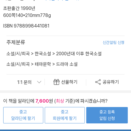
초판출간 1990년
600쪽
140*210mm
778g
ISBN 9788998441081
주제분류
신간알림 신청
소설/시/희곡
>
한국소설
>
2000년대 이후 한국소설
소설/시/희곡
>
테마문학
>
드라마 소설
선물하기
공유하기
이 책을 알라딘에
7,600
원 (
최상
기준)에 파시겠습니까?
중고
중고
중고 등록
알라딘에 팔기
회원에게 팔기
알림 신청