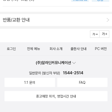
십번은 족히 봤던 영화 '블레이드 러너'의 원작을 찾아볼 생각도
무나 명백했다. 나중에 딸이 교통사고로 죽었을 때도, 보상금을
했다. 안드로이드는 전기양의 꿈을 꾸는가? 소설도 영화만큼 명
타내 자신이 이북으로만 갈 생각을 하는 사람이었다. 자신의 손자
작. 3. 양귀자 '희망'읽어본 적도 없으면서 드라마나 영화로 많이
인 민구를 위해 써야하지 않겠냐는 우연의 말을 듣고서야 찔끔 죄
반품/교환 안내
제작되었기에 편견을 가지고 꾸준히 멀리 했던 작가. 생각보다 사
책감을 느끼는 사람이었다.그래서 나는 그 노인이 자신의 고향인
회성이 짙어 대학 시절 기억이 많이 떠올랐다. 유튜브에 올라온
이북에 가기 위해 강원도로 갔다가 죽었다고 했을 때도 전혀 안타
옛 드라마 '희망'도 다시 보고, 고인이 되신 이낙훈 선생 모습도 보
깝지 않았다. 노인의 딸이 불쌍할 뿐이었다. 평생 그런 아버지를
고, 뽕짝아줌마 신신애의 젊음에 감탄도 해 보고. 4. 합체청소년
모시다 교통사고로 운명을 다하는, 그런 삶에 안타까움을 느끼는
로그인
전체 메뉴
회사 소개
출판사 안내
PC 버전
소설? 안 읽는다. 청소년 연극? 보러갈 리가. 근데 그 2개를 내가
것이 정당하다고 생각했다. 자신의 선택의 결과는 나몰라라 하
다 했다. 심지어 연극 '합체'는 꼭 보라고 지방에 쫓아가서라도 보
고, 그저 한 순간의 쾌락과 욕망에만 몸을 맡기고, 자신의 안위만
(주)알라딘커뮤니케이션
라고 온 사방에 광고를 냈더랬다. 원작이 좋은 것 이상으로 무장
을 생각하는 인간들이 하는 최대의 잘못은, 그런 자신의 짊을 다
1544-2514
애 연극의 완성도가 높아 감동했다. 연출가, 배우, 수화통역가, 모
일반문의 (발신자 부담)
른 삶에게 떠넘긴다는 것이다.민구는 비록 정신에 문제가 있는 아
두 만만세다. 결론? 올 한 해 나의 시간이 뜻밖에 참 풍성했다. 하
1:1 문의
FAQ
이였지만, 종국에는 우연에게 따스한 위로가 될 수 있는 마지막
지 않았을 선택을 만날 때마다 초입은 늘 긴장이었지만, 모임을
한 사람이었다. 다른 사람에게 온기를 나누어주는 것에 있어서 지
할 때면 늘 할 말이 많았다. 회사에서도, 사적으로도 꽤 힘든 202
중고매장 위치, 영업시간 안내
능은 절대 중요한 조건이 아니다. 진심만 있으면 된다. 우연과 민
2년이었는데, 지원사업이 내 숨통이 되어 주었다. 가끔 우리 딸은
구의 관계는 그것을 여실히 보여줬다. 나중에 햇빛마을로 보내진
나보고 잡학박사라며 알고 보면 환생 N번째? 실없는 농담을 하