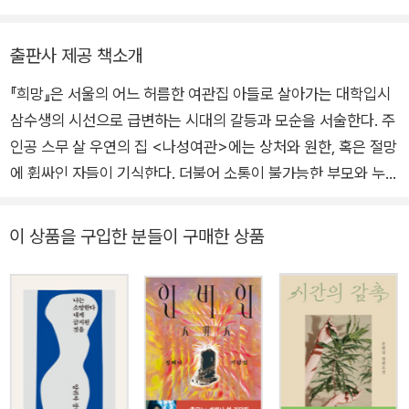
만큼 정교한 소설적 구성으로 문학성을 담보해내는 양귀자의 소설적
렇지도 않게 책에 쓰다니, 지금의 나로서는 받아들이기 힘들다.
재능은 단편과 장편을 포함, 가장 잘 읽히는 작가로 독자들의 사랑을
다행인 것은 이 소설에 가진 애정만큼은 아직 그대로라는 점이다. 교
출판사 제공 책소개
받고 있다. 소설집으로, 『귀머거리새』 『원미동 사람들』 『지구를 색칠
정을 위해 정말 오랜만에 소설을 다시 읽으며 그 사실을 확인했다. 많
하는 페인트공』 『길모퉁이에서 만난 사람』 『슬픔도 힘이 된다』를, 장
『희망』은 서울의 어느 허름한 여관집 아들로 살아가는 대학입시
은 시간이 흘렀음에도 내가 삶을 대하는 태도나 정신이 첫 장편의 시
편소설 『희망』 『나는 소망한다 내게 금지된 것을』 『천년의 사랑』 『모
삼수생의 시선으로 급변하는 시대의 갈등과 모순을 서술한다. 주
간에서 멀어지지 않은 것도 안심이 된다.
순』을, 산문집 『내 집 창밖에서 누군가 울고 있다』 『삶의 묘약』 『양귀
시대의 배경은 바뀌어도 삶은 남는다. 그렇기에 우리 각자가 품은 ‘희
인공 스무 살 우연의 집 <나성여관>에는 상처와 원한, 혹은 절망
자의 엄마노릇 마흔일곱 가지』 『부엌신』 등이 있으며 장편동화 『누리
망’은 여전히 유효하다.
에 휩싸인 자들이 기식한다. 더불어 소통이 불가능한 부모와 누나
야 누리야』가 있다. 1987년 『원미동 사람들』로 유주현문학상을, 19
도 함께 살고 있다. 쓰라린 상처를 안은 40대 노동자, 북쪽에 고
92년 『숨은 꽃』으로 ‘이상문학상’을, 1996년 『곰 이야기』로 ‘현대문
‘나성여관’에 살았던 그들의 근황이 궁금하다. 특히 우연이는, 지금 어
향을 둔 실향노인, 운동권 출신인 형을 통해 우리 시대가 안고 있
이 상품을 구입한 분들이 구매한 상품
학상’을, 1999년 <늪>으로 21세기문학상을 수상하였다.
디에서 어떻게 살고 있을지 가끔 생각난다. 그저 건재하기만을 바란
는 고통의 핵심이 무엇인가를 통렬하게 질문하는 한편, 돈밖에 모
다.
르는 어머니, 부질없는 과거에만 집착하는 무능한 아버지, 세상의
화려함에 눈먼 누나, 거리를 방황하는 재수생, 삼수생들의 젊음이
추구하는 천박한 가치들의 속성을 밀도 높은 묘사와 전개로 독자
들 앞에 생생하게 펼쳐낸다. 이처럼 주인공 우연이 마주한 현실은
참혹하지만, 우연의 마음과 마음이 더해져서 전달되고 전개되는