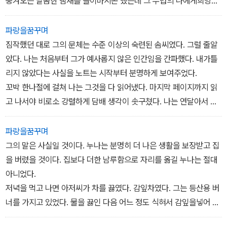
풍겨오는 달콤한 냄새를 들이마시곤 했는데 그 무렵의 나에게희망은
곧 그 달콤한 향기였다. 내가 아무리 깊은 어둠 속에 던져져있더라도
아직 늦지 않았다고 생각했다. 나는 얼마나 어리석었던가. 그때나 지
파랑을꿈꾸며
금이나 내가 마주하는 어둠은 음흉하고 비참하기 짝이 없다. 불행은
짐작했던 대로 그의 문체는 수준 이상의 숙련된 솜씨였다. 그럴 줄알
절대 멈추지 않는다. 다만 때를 기다릴 뿐이다.
았다. 나는 처음부터 그가 예사롭지 않은 인간임을 간파했다. 내가틀
리지 않았다는 사실을 노트는 시작부터 분명하게 보여주었다.
꼬박 한나절에 걸쳐 나는 그것을 다 읽어냈다. 마지막 페이지까지 읽
고 나서야 비로소 강렬하게 담배 생각이 솟구쳤다. 나는 연달아서 두
개비의 담배를 필터가 타들어 가도록 빨아들인 뒤 현기증으로 핑글
돌아버리고 말았다.
파랑을꿈꾸며
그의 말은 사실일 것이다. 누나는 분명히 더 나은 생활을 보장받고 집
을 버렸을 것이다. 집보다 더한 남루함으로 자리를 옮길 누나는 절대
아니었다.
저녁을 먹고 나면 아저씨가 차를 끓였다. 감잎차였다. 그는 등산용 버
너를 가지고 있었다. 물을 끓인 다음 어느 정도 식혀서 감잎을넣어 우
려낸 차를 한 잔씩 마셨다. 찻잔은 여기저기 이가 빠진 싸구려였어도