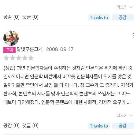
호
소장, 과학칼럼니스트
이인식
소장, 민속문화 저술가
주강현
선생,
이 몇 권 있는데 이들이 어떻게 글을 쓰는지를 알고 나니 더욱 흥미로
더보기
만화작가
김세영
선생, 건축 저술가
임석재
교수, 교양미술 저술가
노
워지고, 그들의 책을 더 읽어보고 싶다는 생각이 들었다. 저자에 대한
공감 (
0
)
댓글 (0)
성두
선생, 교양과학 저술가
정재승
교수, 동양학 저술가
조용헌
교수,
신뢰는 다음 책에 대한 흥미를 불러일으키는 것은 당연하다.내가 이
전통문화 저술가
허균
선생, 서양사 저술가
주경철
교수, 출판칼럼니
책에서 주목한 글쟁이들은 '정민', '주강현'이다. 국문학과 민속문화는
스트
표정훈
선생의 이야기 들로 구성 되었다.
소개된 분 중에 몇 분은
메뉴
나의 최대 관심사이다.'글쓰기에 있어서 아름다움을 전혀 중시하지 않
이름만 들어도 알 수 있는 사람이고 어느 분들은 전혀 생소한 분들도
느다'(p.14)는 정민교수의 글쓰기는전달력을 중시한다. '제가 여타 여
달빛푸른고개
2008-09-17
눈에 띈다.
여기에 소개된 분들의 방대한 자료 량에 한번 놀랐고 광적
러 저술가들과 다른 점은 우선 마이너리티에 대한 일관적인 관심이에
인 독서량에 놀랐고 미련스럽게 자신의 분야에 빠져 살고 있는 열정
요, 두번째는 쓰인 역사보다 쓰이지 않은 역사에 대한 관심입니다. 그
(정민) 과연 인문학자들이 주장하는 것처럼 인문학은 위기에 빠진 것
에 놀랐다.
18명 모두에게 공통으로 부러운 점은 그들의 서재이다. 언
리고 무엇보다도'중요했지만 사라져가는 것들의 최후의 기록자'가 되
일까? 아니면 인문학 바깥에서 비꼬듯 인문학자들이 위기를 맞은 것
젠가는 그들과 같은 서재를 갖기를 희망하며…
정민
교수 같은 경우에
려고 합니다.'(p.145)고 말하는 주강현의 글쓰기는 나의 호기심을 충
일까? 출판 측면에서 보면 둘 다 아니다. 정 교수가 그 증거다. 지식기
는 형용사와 부사를 최대한 줄이고, 접속사를 피해 간결하면서 독자
족시켜주는 매력이 있다.여기에 그들만의 글쓰기 팁을 덤으로 얻게
반사회, 콘텐츠의 시대를 맞아 인문학적 콘텐츠의 쓰임새는 그 어느
에게 전달 가능한 글을 쓴다고 한다.
이주헌
관장은 대중의 눈높이에
되었으니 나는 이 책을 통해 많은 것을 알게 된 셈이다. 글쓰기는 각자
때보다 다양해졌다. 인문학 콘텐츠에 대한 사회적, 경제적 요구가 그
맞추면서 전문적 지식을 전달 하는 저널리즘적 글쓰기에 초점을 맞춘
의 방식이 있지만, 읽는 독자를 배려한 점이 이들의 특징이다.일반독
어느 때보다 높다. 인문학은 지금 위기가 아니라 정반대로 기회를 맞
다고 한다.
이덕일
소장은 독자를 가르치기 보다는 독자가 결론을 내
더보기
자들에게 알기 쉽고 접근하기 쉬운 책을 써온 그들의 앞으로의 저작
았다고 볼 수 있다. 정 교수가 펴내는 책들이 인기를 누리는 점은 이를
릴 수 있도록 독자의 영역을 만들어 주는 것이 그가 인기 있는 비결이
에 대해서도 많은 기대를 품게 된다.
공감 (
0
)
댓글 (0)
잘 보여준다. 정교수는 어떻게 가장 고리타분해 보이는 전공을 가장
다 하였다.
한비야 팀장은 미사어구로 글을 꾸미는 스타일이 아니라
모던한 감각으로 무장하고 독자들을 이끌어갈 수 있을까? 여타 인문