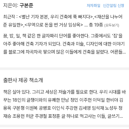
- 민속학자 주강현 --140쪽
지은이:
구본준
저자파일
신간알림 신청
최근작 :
<별난 기자 본본, 우리 건축에 푹 빠지다>
,
<재산을 나누어
준 유일한>
,
<무역으로 돈을 번 거상 임상옥>
… 총 19종
(모두보기)
꿈, 밥, 일, 책 같은 한 글자짜리 단어를 좋아한다. 그중에서도 ‘집’을
아주 좋아해 건축 기자가 되었다. 건축과 미술, 디자인에 대한 이야기
를 블로그에 차곡차곡 쌓으며 많은 이들에게 건축을 알렸다. 어른들
이 더 많이 읽은 어린이책 《별난 기자 본본 우리 건축에 푹 빠지다》,
땅콩집을 짓기까지 과정을 담은 《두 남자의 집짓기》 등 건축 분야 책
과 《한국의 글쟁이들》, 《서른 살 직장인 책읽기를 배우다》 같이 책에
출판사 제공 책소개
대한 책도 썼다. <한겨레>에서 대중문화팀장, 책지성팀장, 기동취재
책은 살아 있다. 그리고 세상은 저술가를 필요로 한다. 우리 시대를 바
팀장, 기획취재팀장 등을 지내고 문화부 기자로 일하면서 건축과 미
꾸는 18인의 글쟁이와의 유쾌한 만남 정민 이주헌 이덕일 한비야 김
술, 책, 만화 등을 두루 소개했다. 연립주택, 다세대주택, 달동네집, 쪽
용옥 구본형 이원복 공병호 이인식 주강현 김세영 임석재 노성두 정
방까지 한국 서민이 살아온 집을 보전하는 집박물관을 만드는 것이
재승 조용헌 허균 주경철 표정훈 글 하나로 먹고사는 이들, 글쓰기가
꿈이었다. 2014년 11월, 해외 연수 중 갑작스럽게 세상을 떠났다.
삶의 중심인 사람들이 있다. 이런 사람들이 바로 글쟁이, 저술가다. 우