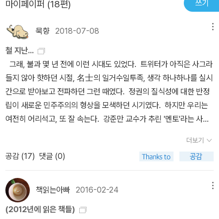
쓰기
마이페이퍼 (18편)
미술사와 비평을 전공한 학자 출신으로 아카데미즘 기반의 저술가로
정교수가 들려주는 글 잘 쓰는 법은 자신이 생각하는 것을 정확하게,
그렇게 많은 책을 써낼 수 있었던 비결이 바로 여기 있다는 것이다. 그
오로지 책만으로 승부하는 미술 저술가라고 소개 하였으며 그의 스승
깔끔하게 표현하는 것과글에서 부사와 형용사를 30퍼센트만 줄이라
런 경이로운 저술능력을 방법론 측면에서 들여다본 책이 <다산의 지
묵향
2018-07-08
메뉴
은 고은 시인과 바둑전문기자 박치문씨라 하였다.
조용헌
선생은 생각
고 한다.글쓰기는 문장을 줄일수록 전달력은 늘어난다고 했다. NGO
식경영>이라고 할 수 있다. (정민의 경우) 요즘 사람들이 필요로 하는
없이 사는 것도 문제요, 생각에만 빠져 사는 것도 문제라 하였다. 세상
저술가 한비야. 한비야를 모르는 사람은 아마 없을 것이다. 그녀의 책
철 지난...
정보를 찾아 편집해서 요긴한 정보로 배열해내는 작업이 그가 추구하
사는 정답은 없으니 세상 이치를 이해하며 정신과 물질 모두 풍요롭
을 고등학교때 처음 접했지만 지금까지도 책을 냈다고 하면 바로 구
그래, 불과 몇 년 전에 이런 시대도 있었다. 트위터가 아직은 사그라
는 글쟁이로서의 방향이다.-20쪽(정민)''~이다' 체는 잽이에요. 툭툭
게 사는 길을 모색하는 것이 최고라 하였다.
미래에 책을 한 번 써볼 생
입하곤 한다. 그만큼 그녀에게는 신뢰가 간다. 그러나 그녀는 본인이
들지 않아 핫하던 시절, 名士의 일거수일투족, 생각 하나하나를 실시
던지는 잽. '~있다' 체는 어퍼컷이나 훅이 되죠. '~것이다' 체는 스트
각이 있으므로 이 모든 분들을 스승삼아 시도해 보고 싶다.
글을 잘 쓴다고 생각을 하지 않는단다. 그녀는 매일 글을 잘 썼으면 좋
간으로 받아보고 전파하던 그런 때였다. 정권의 질식성에 대한 반정
레이트에요.' 그래서 정 교수는 '잽이 되는 '~이다'체가 기본'이라고 말
겠다고 일기장에 적어 놓는다. '머리를 때리는 글이 아니라 가슴을 때
립이 새로운 민주주의의 형상을 모색하던 시기였다. 하지만 우리는
한다. 반면 '것이다'는 결정타가 된다고 본다. 때문에 이 '것이다'를 자
리는 글을 쓰자' 아주 멋진 말이다. 이미 이 말 한마디로도 충분히 멋
여전히 어리석고, 또 잘 속는다. 강준만 교수가 추린 '멘토'라는 사람
주 쓰면 짜증나는 글이 된다는 것이다. 반면 '~있다' 체는 글이 늘어져
진데 아직도 자신의 글에 확신이 없다니. 아이러니다. 또 하나 공감이
들은, 시간의 놀라운 힘으로, 책이 나오고 겨우 6년이 지난 지금, 포르
긴장감이 없어지는 약점이 있다. 결국 '~이다' 체를 기본으로 하고, 가
더보기
가는 글 한줄 발견했다. '그녀의 책이 힘이 센 것은 그가 책을 쓰기 위
투나(fortuna)의 이런저런 시험에 직면해 누구를 탓할 것도 없이 저
끔 힘을 줄 때 '~있다' 체와 '~것이다' 체를 적절히 써야 한다는 것이
공감 (
17
)
댓글 (0)
해 체험을 하는 것이 아니라 체험한 것을 알리기 위해 책을 쓰기 때문
마다의 천성과 밑천, 비르투(virtu)를 드러내며 제자리를 찾아가고
정 교수가 권하는 요령이다. -23쪽1995년 봄, 그는 무작정 화랑 겸
이다.' 동양철학 저술가 김용옥. 도올 김용옥 선생.특유의 목소리로 재
있다. '글 쓰는 기계', 강준만 교수의 순발력과 부지런 만큼은 인정하
출판사인 학고재의 우찬규 사장을 찾아갔다. 그는 우 사장에게 유럽
미나게 이야기할 때 이 분에게 푹 빠져 든다. 그의 집필실에는 피아노
지 않을 수 없고, 포퓰리즘에 대한 반이분법주의 문제의식에도 공감
책읽는아빠
2016-02-24
메뉴
주요 미술관을 가족과 함께 답사해 기행문처럼 들려주는 대중적 미술
가 있다. 좀 특이했다. 왠지 안 어울리는 조합이랄까. 한복입고 강의하
하지만, 너무 재발랐던 책이 아니었나 싶다. 여하간 당시에는 비슷비
책을 펴내자고 제안했다. 그리고 그 취재 비용으로 1천만원을 먼저 달
(2012년에 읽은 책들)
는 도올과 피아노. 그리고 또 한가지. 마당에 평행봉이 있다. 평행봉
슷한 필진 혹은 대담자들-'멘토들'-로 조합된 유사한 책들이 쏟아졌는
라고 요청했다. 책의 인세를 미리 받는 선인세를 조건으로 내건 것이