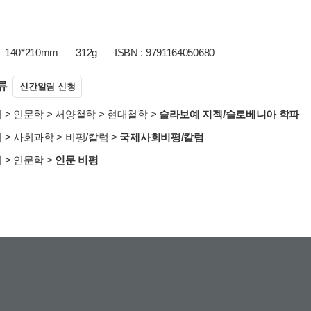
140*210mm
312g
ISBN : 9791164050680
류
신간알림 신청
서
>
인문학
>
서양철학
>
현대철학
>
슬라보예 지젝/슬로베니아 학파
서
>
사회과학
>
비평/칼럼
>
국제사회비평/칼럼
서
>
인문학
>
인문 비평