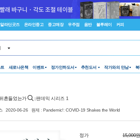
알라딘굿즈
온라인중고
중고매장
우주점
음반
블루레이
커피
서
스트
새로나온책
이벤트
정가인하도서
추천도서
작가와의 만남
북
게 뒤흔들었는가
팬데믹 시리즈 1
|
스
2020-06-26
원제 : Pandemic!: COVID-19 Shakes the World
정가
15,000