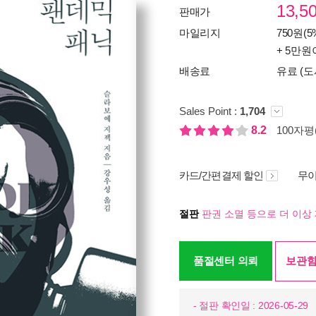
13,5
판매가
마일리지
750원(5
+ 5만원
배송료
유료 (도
Sales Point :
1,704
8.2
100자평(
카드/간편결제 할인
무이
절판
판권 소멸 등으로 더 이상 
품절센터 의뢰
보관함
- 절판 확인일 : 2026-05-29