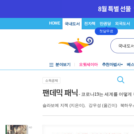
HOME
전자책
만권당
외국도서
국내도서
첫달무료
국내도
분야보기
오뒷세이아
추천마법사
베
소득공제
팬데믹 패닉
- 코로나19는 세계를 어떻
슬라보예 지젝
(지은이),
강우성
(옮긴이)
북하우