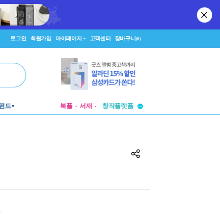
로그인
회원가입
마이페이지
고객센터
장바구니
(0)
투비컨티뉴드
펀드
북플
서재
창작플랫폼
투비컨티뉴드
원