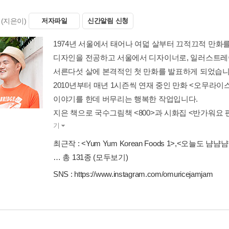
(지은이)
저자파일
신간알림 신청
1974년 서울에서 태어나 여덟 살부터 끄적끄적 만화
디자인을 전공하고 서울에서 디자이너로, 일러스트레
서른다섯 살에 본격적인 첫 만화를 발표하게 되었습니
2010년부터 매년 1시즌씩 연재 중인 만화 <오무라
이야기를 한데 버무리는 행복한 작업입니다.
지은 책으로 국수그림책 <800>과 시화집 <반가워요 팬
기
최근작 :
<Yum Yum Korean Foods 1>
,
<오늘도 냠냠냠 
… 총 131종
(모두보기)
SNS :
https://www.instagram.com/omuricejamjam