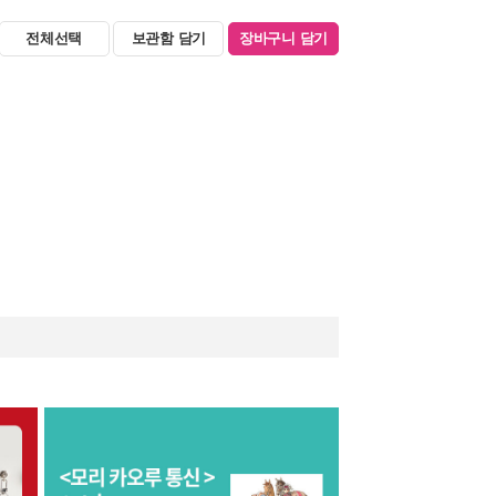
전체선택
보관함 담기
장바구니 담기