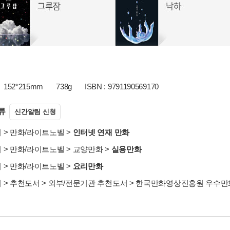
152*215mm
738g
ISBN : 9791190569170
류
신간알림 신청
서
>
만화/라이트노벨
>
인터넷 연재 만화
서
>
만화/라이트노벨
>
교양만화
>
실용만화
서
>
만화/라이트노벨
>
요리만화
서
>
추천도서
>
외부/전문기관 추천도서
>
한국만화영상진흥원 우수만