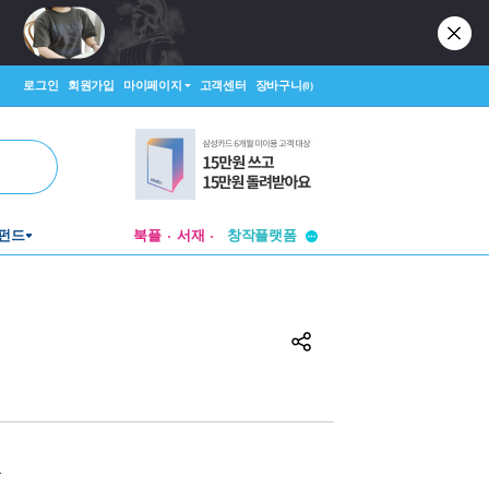
로그인
회원가입
마이페이지
고객센터
장바구니
(0)
투비컨티뉴드
창작플랫폼
펀드
북플
서재
투비컨티뉴드
원