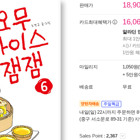
18,9
판매가
16,0
카드최대혜택가
알라딘 
최대 1만
시) / 
1만원 
마일리지
1,050원(
+ 5만원
배송료
무료
양탄자배송
주말특급
내일(일) 22시까지 주문하면 8월
(중구 서소문로 89-31 기준)
지
Sales Point :
2,367