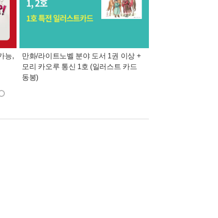
가능,
만화/라이트노벨 분야 도서 1권 이상 +
만사모 테마 2 : 완
모리 카오루 통신 1호 (일러스트 카드
동봉)