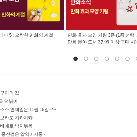
테마 5 : 오싹한 만화의 계절
만화 효과 모양 키링 3종 (1종 선택 
만화 분야 도서 3만원 이상 구매 시)
고구마의 값
B급 떡볶이
굴소스 연재일은 11월 18일로~
 아보카도 치카치카
 하바네로 낙지볶음
 내 풍선껌은 알약이지롱~