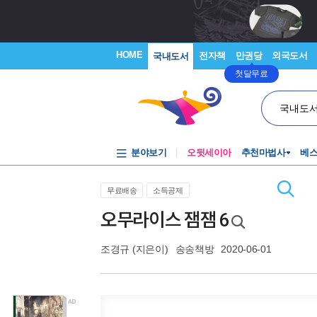
HOME
전자책
만권당
외국도서
국내도서
첫달무료
국내도
분야보기
오뒷세이아
추천마법사
베
무료배송
소득공제
오무라이스 잼잼 6
조경규
(지은이)
송송책방
2020-06-01