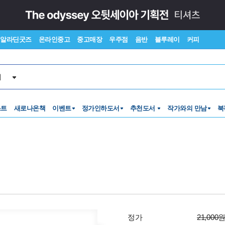
알라딘굿즈
온라인중고
중고매장
우주점
음반
블루레이
커피
서
스트
새로나온책
이벤트
정가인하도서
추천도서
작가와의 만남
북
정가
21,000