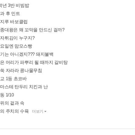
1학년 3반 비빔밥
방과 후 민트
 돈지루 바보클럽
 세종대왕은 왜 꼬막을 만드신 걸까?
 감자튀김이 누구지?
 수요일엔 맘모스빵
여기는 아니겠지??? 돼지불백
 검은 머리가 파뿌리 될 때까지 갈비탕
 쑥쑥 자라라 콩나물무침
전교 1등 초코바
 나마스테 탄두리 치킨과 난
동 1/10
키위의 겉과 속
나의 주치의 수육
더보기