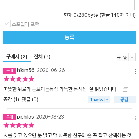
는 양지꽃을, 누렁이가 꽃이 되어 반갑다며 함빡 웃는다고 생각합니
현재
0
/280byte (한글 140자 이내)
다.(「자꾸 피네, 양지꽃이」) 꽃도깨비는 꽃잔디 화분의 꽃밥 열두 그
스포일러 포함
릇을 날름 먹고는 둥실 배부른 보름달이 내려다보더라고 상상합니다.
(「꽃도깨비」) 차영미 시인의 동시는 대체로 행의 수와 길이가 적고 짧
등록
습니다. 시의 형태와 말은 간결하고 내용은 아름다우며 시상은 선명
합니다. 시청후미촉각적 형상화인 이미지의 적절한 활용으로 사물들
구매자 (2)
전체 (7)
과 장면은 구체적이고 생동하며 빛납니다. 생략을 통한 함축과 암시,
최소한의 드러냄으로 최대한의 의미와 정서를 가장 효과적으로 전하
hikim56
2020-06-26
메뉴
고자 하는 절제와 언어구사가 돋보입니다. 말을 더하는 것이 아니라
덜어내는 것이 시 쓰기임을 확인하게 됩니다. 그런 만큼 울림과 여운
따뜻한 위로가 돋보이는동심 가득한 동시집, 잘 읽었습니다ㆍ
은 깊고 깁니다. 독자의 상상력이 어느 마을에서보다도 더 높고 넓게
공감 (
1
)
댓글 (0)
훨훨 날 수 있게 해줍니다.
piphilos
2020-08-23
메뉴
시를 읽고 있으면 눈 밝고 맘 따뜻한 친구와 손 꼭 잡고 산책하는 것