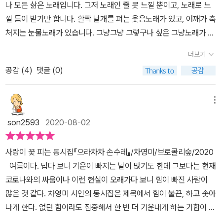
나 모든 삶은 노래입니다. 그저 노래인 줄 못 느낄 뿐이고, 노래로 느
낄 틈이 밭기만 합니다. 활짝 날개를 펴는 웃음노래가 있고, 어깨가 축
처지는 눈물노래가 있습니다. 그냥그냥 그렇구나 싶은 그냥노래가 있
고, 아무것도 모르겠구나 싶은 몰라노래가 있어요. 허둥지둥 바빠노
더보기
래가 있을 테고, 멍하니 느릿노래가 있습니다. 어느 노래이든 안 대수
공감 (
4
)
댓글 (0)
롭습니다. 늘 바로 이곳에서 마주하는 삶을 고스란히 옮기기에 노래
입니다. 《으라차차 손수레》는 조그맣게 마주하는 하루를 언뜻선뜻 담
는 듯하면서도 자꾸 겉옷을 씌우는구나 싶습니다. 굳이 글치레를 할
메뉴
수록 글맛이 사라질 뿐 아니라, 애써 겉으로 꾸미려 할수록 삶결하고
son2593
2020-08-02
멀게 마련입니다. 어린이하고 나눌 노래라면 뭉뚱그리지 않으면서 삶
자락을 하나하나 짚을 노릇입니다. 언제 어떻게 왜 어쩌다가 넘어져
사랑이 꽃 피는 동시집『으라차차 손수레』/차영미/브로콜리숲/2020
서 울었는지, 눈물을 얼마나 쏟았는지 고스란히 적으면 돼요. 눈이 드
여름이다. 덥다 보니 기운이 빠지는 날이 많기도 한데 그보다는 현재
문 겨울이 있고 눈이 잦은 겨울이 있습니다. 날씨가 왜 바뀔는지 함께
코로나와의 싸움이나 이런 현실이 오래가다 보니 힘이 빠진 사람이
헤아릴 노릇입니다. 이미 나온 다른 분 노래를 살짝 따오는 듯한 글을
많은 것 같다. 차영미 시인의 동시집은 제목에서 힘이 불끈, 하고 솟아
쓸 까닭이 없습니다. 삶이라는 살을 가만히 붙일 때라야 비로소 노래
나게 한다. 없던 힘이라도 집중해서 한 번 더 기운내게 하는 기합이 아
로 깨어납니다.ㅍㄹㄴ지난날 / 울었던 / 내 눈물도 / 쪼끔 / 들어 있겠
닐까? 으라차차! 동시집 속으로 퐁당 빠져본다. 우리 할머니/ 영훈