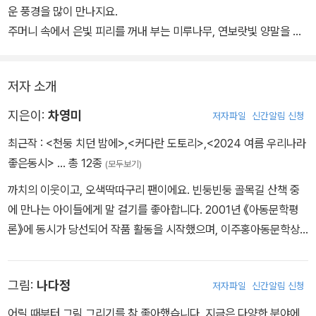
손수레가
사람들만
운 풍경을 많이 만나지요.
오르막길을 오른다.
타세요.
주머니 속에서 은빛 피리를 꺼내 부는 미루나무, 연보랏빛 양말을 꺼
내 신는 골목길, 가방 가득 눈을 넣고 먼 길을 떠나는 눈사람이 그렇지
손수레가
요.
저자 소개
으라차차
-만원 버스 올림
그리고 미처 몰랐던 것들을 알게 되지요. 바닷물에 내 눈물도 들어있
할아버지를 밀고 간다.
다는 것, 손도 발도 없는 안개가 무지무지하게 힘이 세다는 것, 할아버
지은이:
차영미
저자파일
신간알림 신청
지 산소에서 듣는 산비둘기 소리가 할아버지 목소리라는 것이지요.
최근작 :
<천둥 치던 밤에>
,
<커다란 도토리>
,
<2024 여름 우리나라
참, 개밥바라기처럼 딴 짓하는 별도 볼 수 있어요.
좋은동시>
… 총 12종
(모두보기)
으라차차!
세상 사람들이 모두 힘들어 하는 2020년 올해. 우리, 차영미 시인이
까치의 이웃이고, 오색딱따구리 팬이에요. 빈둥빈둥 골목길 산책 중
끌고 미는 손수레를 함께 끌고 밀면서 으라차차! 새 힘을 내 봐요.
에 만나는 아이들에게 말 걸기를 좋아합니다. 2001년 《아동문학평
론》에 동시가 당선되어 작품 활동을 시작했으며, 이주홍아동문학상,
최계락문학상, 열린아동문학상, 우리나라 좋은동시문학상 등을 수상
했습니다. 지은 책으로 동시집 《학교에 간 바람》 《막대기는 생각했
그림:
나다정
저자파일
신간알림 신청
지》 《으라차차 손수레》 《모험을 떠나는 단추로부터》, 그림책 《어진
선비 이언적을 찾아서》 《커다란 도토리》 등이 있습니다.
어릴 때부터 그림 그리기를 참 좋아했습니다. 지금은 다양한 분야에