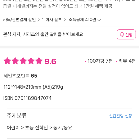
급월 +1개월까지는 전월 실적이 없어도 최대 1만원 혜택 제공
카드/간편결제 할인
무이자 할부
소득공제 410원
관심 저자, 시리즈의 출간 알림을 받아보세요
신청
9.6
100자평 7편
리뷰 4편
세일즈포인트
65
112쪽
148*210mm (A5)
219g
ISBN 9791189847074
주제분류
신간알림 신청
어린이
>
초등 전학년
>
동시/동요