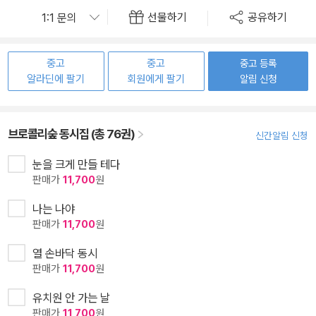
선물하기
공유하기
중고
중고
중고 등록
알라딘에 팔기
회원에게 팔기
알림 신청
브로콜리숲 동시집 (총 76권)
신간알림 신청
눈을 크게 만들 테다
판매가
11,700
원
나는 나야
판매가
11,700
원
열 손바닥 동시
판매가
11,700
원
유치원 안 가는 날
판매가
11,700
원