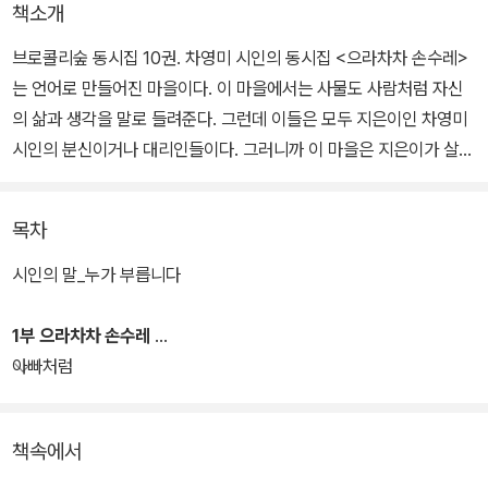
책소개
브로콜리숲 동시집 10권. 차영미 시인의 동시집 <으라차차 손수레>
는 언어로 만들어진 마을이다. 이 마을에서는 사물도 사람처럼 자신
의 삶과 생각을 말로 들려준다. 그런데 이들은 모두 지은이인 차영미
시인의 분신이거나 대리인들이다. 그러니까 이 마을은 지은이가 살고
있거나 살고 싶어 할 뿐만 아니라 누구나 다 그렇게 살아가기를 바라
는 곳이다.
목차
이 마을은 풍경도, 주민들의 삶과 생각도 모두 아름답다. 아름다움은
시인의 말_누가 부릅니다
‘빛깔, 소리, 모양 등이 감각적으로 좋은 느낌을 주는 것이며, 행동이
나 마음씨 등이 훌륭하고 착하며 인정스럽고 장한 것’이라고 사전에
1부 으라차차 손수레
풀이돼 있다. 더 나아가 사랑, 정성, 공생지향 등도 포함할 이 아름다
아빠처럼
움으로 모든 생명체는 행복해질 것이다. 이 동시들은 독자를 자신도
모르게 미소 짓고 노래를 흥얼거리게 해줄 삶의 꽃들이다.
책속에서