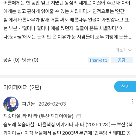
어른에게는 한 동안 잊고 지냈던 동심의 세계로 이끌어 주고 내 아이
들이 무거운 손수레를 끌고 다니며 폐지를 모아서 판다. 가끔은 찻길
에게는 쉽고 편하게 읽어줄 수 있는 시집이다.개인적으로는 '안간
에서 위험하게 지나다니기도 하는데 오르막은 더 힘들 수밖에 없다.
힘'에서 배롱나무가 밤새 애를 써서 배롱나무 얼굴이 새빨갛다고 표
보통 그냥 보고 지나가는 사람이 많은데 이렇게 하나둘 힘을 합쳐 손
현 부분 - '얼마나 얼마나 애를 썼던지 얼굴이 온통 새빨갛다.' 이
수레를 밀어주는 모습을 보니 함께 어울려 사는 모습이 아름답다는
나,'눈사람'에서는 눈이 안 온 이유가 눈 사람들이 모두 가방에 눈을
말이 실감난다. 풋고추 토마토 토란이/ 자랄 때// 쇠비름 바랭이 뚝
담아 먼 곳으로 여행갔다고 하는 점, 안개를 거대한 회색 거인으로 비
더보기
새풀도/ 자란다.// 기를 쓰고 자란다.//-「바득바득」 전문(64쪽) 여
유해서 '널름널름 마을 길을 잘라먹고 단숨에 집들을, 나무들을, 옥수
름은 농부들이 풀과의 전쟁을 선포하는 계절이다. 비라도 한 번 내리
공감 (
0
)
댓글 (0)
수밭을 먹어 치우지 뭐야'등... 내 생활 가까이에서 볼 수 있는 사물이
고 나면 풀은 더 기세등등하게 자라 마치 자기들 세상이나 되는 듯이
나, 식물들에 순수한 마음을 입혀서 절로 미소짓게 하는 매력이 있는
여기저기 아무 데서나 자란다. 정성 들여 가꾸는 농작물 사이로 뿌리
시집인거 같다.어른에게는 나름의 어렸을 적 추억으로 인도하고 아이
를 단단히 내리고 버티기에 들어가는 것이다. 바득바득 자라는 풀의
쓰기
마이페이퍼 (2편)
에게는 순수한 마음으로 주변 사물을 대할 수 있는 눈높이를 만들어
이미지가 그려지는 시다. 이 시집에는 사계절이, 우리 이웃이, 그리
줄 수 있는 거 같다.
고 가족이, 자연이 다 들어있다. 제비꽃과 양지꽃이 핀 봄, 추위 타는
파란놀
2026-02-03
메뉴
길고양이와 가랑잎과 보리밭 이랑과 큰나무들이 자기들보다 어리고
책숲마실. 타 타 타 (부산 책과아이들)
약한 것을 보듬는 모습 등 약한 자들에게 열린 마음과 눈길이 특히 눈
숲노래 책숲마실 . 마을책집 이야기타 타 타 (2026.1.23.)― 부산 〈책
에 띈다. 시인의 마음일 것이다. 함께 사는 모습은 어떠해야 하는지를
과아이들〉 아직 서울에서 살던 2003년 무렵에 ‘민주당 비례대표 공
이 시집은 은근하게 말하고 있다.