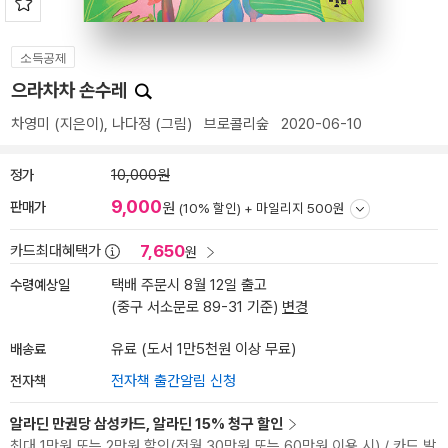
소득공제
으라차차 손수레
차영미
(지은이),
나다정
(그림)
브로콜리숲
2020-06-10
정가
10,000원
9,000
판매가
원
(10% 할인) +
마일리지 500원
7,650
카드최대혜택가
원
수령예상일
택배 주문시 8월 12일 출고
(중구 서소문로 89-31 기준)
변경
배송료
유료 (도서 1만5천원 이상 무료)
전자책
전자책 출간알림 신청
알라딘 만권당 삼성카드, 알라딘 15% 청구 할인
최대 1만원 또는 2만원 할인(전월 30만원 또는 60만원 이용 시) / 카드 발