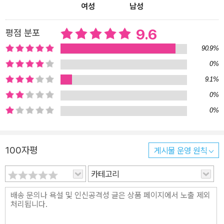
여성
남성
람들이 장독 뚜껑을 덮고, 빨래를 걷고, 새끼 밴 백구를 광으로 옮길
시간을 주고도 잠깐 더 기다려준 뒤에야 쏟아집니다.(「소나기」) 그곳
9.6
평점 분포
은 만원 버스마저도 반 뼘씩 한 뼘씩 곁을 내어주어서 기다리는 사람
90.9%
들이 모두 타게 하자고 합니다.(「콩나물 버스」) 눈 내린 동네 비탈길
0%
을 누군가 길을 내놨습니다. 손이 참 시리고 귀도 빨갛게 얼었겠습니
9.1%
다. 동동걸음을 쳐야 하는 겨울 아침, 고마운 사람을 오래 생각하게 합
니다.(「눈 내린 아침」) 동네/ 골목길이// 마악/ 연보랏빛 양말을 꺼내
0%
신었다.// 제비꽃 무늬// 다문다문// 수놓인 ?「봄이 오는 골목」 전문
0%
봄이 와서 좁고 긴 골목길에 연보랏빛 꽃이 죽 이어서 피고 군데군데
제비꽃도 피었을까요? 봄이 오는 골목길이 제비꽃 무늬 다문다문 수
100자평
게시물 운영 원칙
놓인 연보랏빛 양말을 꺼내 신었다고 말합니다. 발상이 아주 새롭고
예쁘고 멋집니다. 이와 같은 기쁨과 즐거움을 주는 작품의 일부는 또
카테고리
이렇습니다. 대숲에 찾아든 딱새와 바람의 잘랑잘랑 방울소리에 대나
무는 새파랗게 쑤욱 쑥 자랍니다.(「봄날」) 바람 부는 날에는 미루나무
가 은빛 피리를 꺼내 불고, 바람은 반짝반짝하는 노래를 마음에 꼭 들
어 합니다.(「바람 부는 날에는」) 누렁이를 묻은 언덕에서 자꾸 피어나