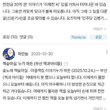
천헌금 30억 원’ 이야기가 ‘이해찬 씨’ 입을 거쳐서 터져나온 바 있습
니다. 그동안 까맣게 잊다가 불쑥 떠오릅니다. 아직 그때 그 일을 다룬
글(신문기사)을 조금 찾아볼 수 있습니다. 요즈막에 ‘민주당 김병기·
강선우 공천헌금 + 통일교·신천지 정치공작’을 드디어 조금 건드리는
더보기
시늉을 하는구나 싶습니다만, ‘고작 1억 원’이나 ‘몇 천만 원’일 수 없
공감 (
10
)
댓글 (0)
는 뒷돈입니다. 모든 뒷짓과 뒷돈을 씻어야 나라를 바꿉니다. 저쪽과
그쪽이 저지른 몰래짓과 몰래돈뿐 아니라, 이쪽이 일삼은 멍청짓과
멍청돈을 낱낱이 뱉어내야지요. 아름마을과 아름살림으로 돌아서려
파란놀
2025-10-30
메뉴
고 할 적에 차분히 거듭나요. 아무리 여름이 길더라도 곧 가을로 접어
책숲마실. 누가 하든 (부산 책과아이들)
들어 열매가 무르익습니다. 아무리 겨울이 길다지만 이내 봄으로 넘
숲노래 책숲마실 . 마을책집 이야기누가 하든 (2025.10.24.)― 부산
어들며 새싹이 틉니다. 이 땅도 곧 겨울을 마치고서 푸릇푸릇 피어나
〈책과 아이들〉 여태까지 못 했으니 오늘부터 합니다. 이제까지 몰랐
려고 합니다. 새벽부터 실컷 달리고 뛰고 돌아다녔습니다. 저물녘에
으니 오늘부터 배웁니다. 아직 어수룩하니 더 엉성한 손짓으로 차근
〈책과아이들〉에 닿습니다. 짐을 풀고 발을 씻습니다. 바닥에 누워 몸
차근 가다듬습니다. 여태까지 몰라본 책을 오늘부터 손에 쥐며 천천
을 폅니다. 욱씬욱씬 발바닥을 가만히 감싸쥡니다. 살살 주무르면서
히 읽습니다. 이제까지 안 펼친 책을 오늘 문득 넘기면서 가만가만 익
달랩니다. 조금 기운을 차린 뒤에 2026년 첫 수다꽃을 엽니다. 올해
힙니다. 아직 낯설기에 더 즐겁게 맞아들이며 기뻐합니다. 오늘은 이
에 여러 이웃님하고 함께 일굴 이야기씨앗은 ㄱ부터 ㅎ 사이에서 가
더보기