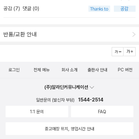
른새벽부터 움직이지 않습니다. 집일을 추스르고 작은아이가 일어날
만히 넘실거리고 찰랑찰랑 춤사위로 어울리리라 봅니다. 우리말에서
공감 (
7
)
댓글 (0)
때까지 기다립니다. 작은아이한테 몇 가지 집살림 이야기를 들려줍니
‘ㅌ’은 ‘ㄷ’하고 ‘ㄸ’하고 맞물리며 나란합니다. ‘땅’을 이루듯 ‘땋’는데,
다. 늦가을로 넘어가는 늦은동을 바라보며 논둑길을 걸어서 옆마을로
땅에 발이 ‘닿’으면서, 땅이란 씨앗을 담아서 다사로이 돌보는 곳입니
갑니다. 천천히 부산으로 갑니다. 사상나루에 닿아 바로 〈책과 아이
다. 바닥과 바탕은 단단하거나 딴딴할 만하며, 탄탄하거나 튼튼할 만
반품/교환 안내
들〉로 갑니다. 매듭지을 글이 있는데 좀처럼 앞으로 못 나아갑니다.
합니다. 바람을 타고 틈을 타고 살림을 타고 가락을 타고 손길을 타고
그러면 좀 쉬고서 이튿날 쓰면 됩니다. 저녁모임을 하려고 몸을 추스
솜을 타고 물을 타고 보람을 타고 수줍음을 탑니다. 때로는 불씨로 활
르고 이모저모 챙깁니다. 우리는 어느 책을 읽건 ‘읽는멋’을 부릴 수
활 타고요. 타오르기에 젊다고 여기는데, ‘타다 + 오르다’입니다. 탓
있습니다. 아무 책도 안 읽더라도 ‘읽는눈’을 북돋울 수 있습니다. ‘읽
하고 타박하고 타령하는 늪이에요. 타이르기에 어질다고 하며, ‘타다
로그인
전체 메뉴
회사 소개
출판사 안내
PC 버전
는멋’이란 겉멋입니다. 이른바 요즈음 ‘누리길(인스타·sns)에 이런저
+ 이르다’입니다. 토닥이고 다독이는 숨빛이지요. 타오르는 불씨는
런 책을 읽는다고 찰칵찰칵 찍어서 올리는 분이 많은데, 이런 숱한 글
잿더미라는 죽음길로 갑니다. 타이르는 말씨는 푸른씨앗을 퍼뜨리는
(주)알라딘커뮤니케이션
은 겉멋으로 그치기 일쑤입니다. 멋이 아닌 눈길을 바라보려고 한다
들숲메로 갑니다. 이른바 ‘불(분노·정열)’은 서로 죽이고 죽는 불늪이
면, 먼저 종이에 느낌글을 쓰게 마련이고, 누리집(블로그나 홈페이지
1544-2514
일반문의 (발신자 부담)
라면, ‘풀’은 풀씨이기에 풀면서 푸근하고, ‘물’은 ‘물씨’라서 맑고 많
게시판)에 차곡차곡 느낌글을 모을 테지요. 스스로 쓴 느낌글을 늘 스
아 넉넉히 나누게 마련입니다. 좋은말을 하기에 좋은사람이 되지 않
1:1 문의
FAQ
스로 되읽고 돌아볼 적에는 스스로 눈길을 틔우고 가꿔요. 그냥그냥
습니다. 나쁜말을 하니 나쁜마음이 깊어가듯, 좋은말만 하려고 들면
슥 올려서 쌓는 누리글(sns 활동)은 스스로 아무 빛이 없이 셈값(팔
‘좋다’랑 한짝을 이루는 ‘싫다’와 ‘나쁘다’가 함께 물결쳐요. 모든 말은
중고매장 위치, 영업시간 안내
로우 수)만 부풀리는 헛바람입니다. 누가 하든 아름다울 노릇이어야
씨앗이니, 스스로 심어서 가꿀 마음을 담으면서 바꿉니다.ㅍㄹㄴ《고