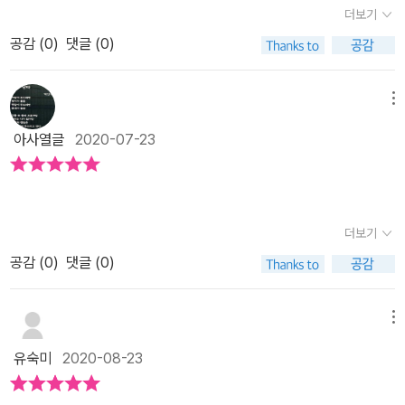
다. (바닷물/33쪽)작년에도 / 올해도 / 눈이 안 왔다. // 가방 / 가득가
더보기
이 할머니/ 정우 할머니// 내 자랑/ 영훈이 자랑/ 정우 자랑으로// 한
득 / 눈을 넣고 // 눈사람들이 모두 / 저 먼 곳으로 / 여행을 갔나 보다.
공감 (
0
)
댓글 (0)
나절/ 꼴딱.// 점심 드시고/ 앉으면/ 자랑/ 재방송으로// 또 한나절/
(눈사람/37쪽)우릴 보고 / 반갑다고 / 참 반갑다고 // 양지꽃 / 양지
꼴딱.// -「할머니 취미생활」 전문(10~12쪽) 할머니들의 공통적인
꽃이 / 함빡 웃네. // 누렁이 묻은 / 그 언덕 / 그 자리 // 자꾸 피네. /
모습이 모이면 자식이나 손주 자랑을 못 참는다는 것이다. 아무리 사
메뉴
양지꽃 / 양지꽃이 (자꾸 피네, 양지꽃이/80쪽)+《으라차차 손수레》
소한 거라도 자랑하고 싶어서 입이 근질근질한다. 그런 자랑도 절대
(차영미, 브로콜리숲, 2020)할머니 생각이 점점 커지는 모양이다→
아사열글
2020-07-23
한 번으로 끝내지 않는다. 새로운 사람이 보일 때마다 한다. 자식들 입
할머니를 자꾸자꾸 떠올리는 듯싶다→ 할머니가 또또 떠오르는 듯하
장에서는 조금 민망할 수도 있는데 그런 자랑하는 재미가 할머니들의
다→ 할머니를 더더욱 그리는 듯하다16쪽책갈피 속에 갇혀 있던 네
취미생활이라고 보면 참을 만한 일이기도 하다. 할아버지가/ 힘겹게
잎클로버→ 책갈피에 갇힌 네잎토끼풀30쪽슈퍼 아줌마가 이 꽃씨 봉
손수레를/ 끌고 간다.// 가다가 서고/ 섰다가/ 다시 가는 길// 오르막
더보기
투 속에→ 가게 아줌마가 이 꽃씨 자루에53쪽글 : 숲노래·파란놀(최
길 입구/ 구슬땀 닦는 할아버지 뒤에/ 하나둘, 사람들이 모인다.// “꽉
종규). 낱말책을 쓴다. 《풀꽃나무 들숲노래 동시 따라쓰기》, 《새로 쓰
공감 (
0
)
댓글 (0)
잡으세요!”// 으라차차/ 손수레가/ 오르막길을 오른다.// 손수레가/
는 말밑 꾸러미 사전》, 《미래세대를 위한 우리말과 문해력》, 《들꽃내
으라차차/ 할아버지를 밀고 간다.//-「으라차차 손수레」 전문(20~21
음 따라 걷다가 작은책집을 보았습니다》, 《우리말꽃》, 《쉬운 말이 평
메뉴
쪽) 표제작인 「으라차차 손수레」는 메마른 현실에 따듯한 마음을 몽
화》, 《곁말》, 《책숲마실》, 《우리말 수수께끼 동시》, 《시골에서 살림
글몽글하게 일게 한다. 한때 폐지 주우러 다니는 사람이 많았는데 요
유숙미
2020-08-23
짓는 즐거움》, 《이오덕 마음 읽기》을 썼다. blog.naver.com/hboo
즘은 종잇값의 하락으로 줄기는 했지만 그래도 폐지를 주워 생활비에
klove
보태는 이들이 많다. 힘든 일임에도 젊은 사람이 아닌 나이든 어르신