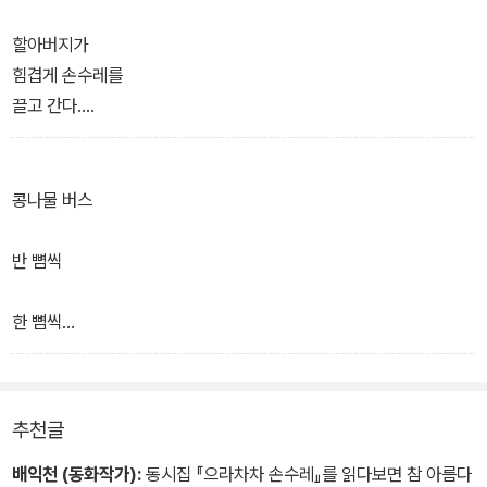
함께 읽는 그 마음에도
멀리까지 날아갔다 왔나보다.
새잎처럼 시가
할아버지가
돋아났으면 좋겠습니다.
힘겹게 손수레를
(하략)
끌고 간다.
가다가 서고
2020년 환한 봄, 꽃우물 마을에서 차영미
섰다가
콩나물 버스
다시 가는 길
반 뼘씩
오르막길 입구
구슬땀 닦는 할아버지 뒤에
한 뼘씩
하나 둘, 사람들이 모인다.
곁
“꽉 잡으세요!”
내어줄
추천글
으라차차
그런
배익천 (동화작가):
동시집 『으라차차 손수레』를 읽다보면 참 아름다