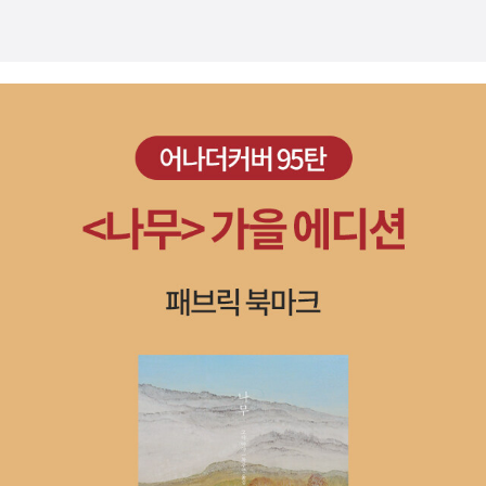
지 싶습니다. 꼭 이이가 맡아야만 하는 일이란 없고, 저이가 맡아서 안
래와 함께 춤을》(황혜리라, 도르, 2026.1.7.)《아빠는 미아》(고미 타
될 일이란 없어요. 나라지기(대통령)를 비롯한 모든 벼슬자리는 누구
로/이종화 옮김, 비룡소, 2001.6.1.첫/2004.3.1.5벌)#とうさんま
라도 맡아서 꾸릴 수 있을 적에 빛나요. 누구나 어버이 노릇을 할 일이
いご #五味太郞《아름다운서재 Vol.21 사랑 저항 운동》(전민영 엮
고, 저마다 어른 노릇을 하면 되고, 모든 어린이는 그저 아이로서 신나
음, 인사회, 2025.3.28.)- 2025 인문사회과학추천도서목록《남의
게 뛰놀며 스스로 꿈씨앗을 가꿀 노릇이며, 모든 푸름이는 그저 차분
여명으로 청춘하지 마 1》(후쿠야마 료코/김서은 옮김, 서울미디어코
히 철들면서 찬찬히 눈빛을 틔우는 하루를 일구면 됩니다. ‘어떤
믹스, 2025.11.30.)#人の余命で靑春するな #福山リョウコ《교
책’을 사거나 읽어야 하는지 망설이지 않으면 됩니다. ‘어느 책’이건
장 선생님의 말이 길어》(후쿠야마 료코/김서은 옮김, 서울미디어코믹
찬찬히 새기고 삭이고 배우는 마음이면 넉넉합니다. ‘아무 책’이나 ‘좋
스, 2025.11.30.)#校長の話が長い #福山リョウコ《인간보다 위
다는 책’이 아니라 ‘모든 책’을 하나씩 만나서 스스로 빛내려는 매무새
대한 존재는 없다!》(최정일, 좋은땅, 2025.5.5.)《당신도 신입니다!》
라면 느긋합니다. 누구나 ‘모든 책’을 만나서 읽을 수 있습니다. “그
(최정일, 좋은땅, 2025.7.12.)《우리의 슬픔은 전문적이고 아름다워》
많은 책을 어떻게?” 하고 여기니 스스로 담벼락을 쌓고 말아요. “응,
(리산, 교유서가, 2025.11.26.)《으라차차 손수레》(차영미 글·나다정
오늘부터 하나씩 다 읽을래.” 하고 꿈씨를 놓기에 놀이를 하고 노래를
그림, 브로콜리숲, 2020.6.10.)《안철수의 힘》(강준만, 인물과사상
하듯 책을 사귀며 즐겁습니다.ㅍㄹㄴ《저 하늘에 이 소식을》(이윤복
사, 2012.7.22.첫/2012.7.23.2벌)《떠드니까 아이다》(백설아, 걷는
글·김세현 그림, 산하, 2004.12.1.)《메두사 엄마》(키티 크라우더/김
사람, 2023.1.5.)《생명의 여자들에게 : 엉망인 여성해방론》(다나카
영미 옮김, 논장, 2018.9.17.첫/2023.11.20.4벌)#KittyCrowther
미쓰/조승미 옮김, 두번째테제, 2019.9.5.)#いのちの女たちへ #
#MereMeduse (2014년)《도토리 예배당 종지기 아저씨》(권정생
とり亂しウ-マン·リブ論 #田中美津《마법은 없었다》(알렉상드