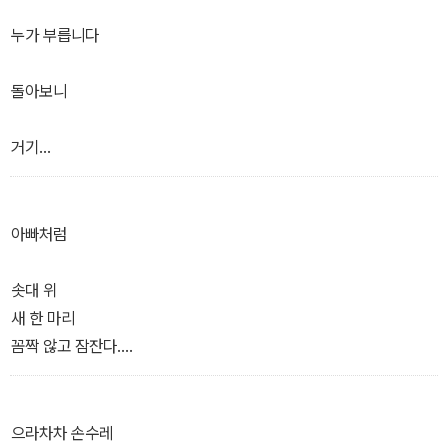
누가 부릅니다
돌아보니
거기
길고양이. 딱새. 산비둘기
등나무. 살구나무. 미루나무
아빠처럼
제비꽃. 토끼풀. 달개비. 양지꽃
… 하늘과 달과 별이 있었습니다.
솟대 위
새 한 마리
자분자분 들려준 시
꼼짝 않고 잠잔다.
잊어버리면 어쩌나
안간힘으로 옮겨 적었습니다.
어젯밤에도
일 하느라
으라차차 손수레