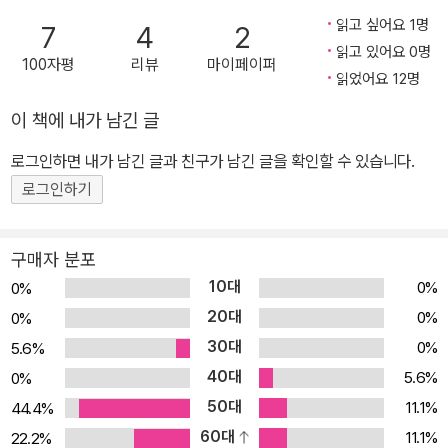
행복해질 것입니다. 이 동시들은 독자를 자신도 모르게 미소 짓고 노
읽고 싶어요 1명
7
4
2
래를 흥얼거리게 해줄 삶의 꽃들입니다. 작품의 일부를 필자가 본 대
읽고 있어요 0명
100자평
리뷰
마이페이퍼
로나 감상을 더해 소개해 드립니다. 머리 위에/ 아슬아슬/ 돌을 이고
읽었어요 12명
선 돌탑// 그 위에/ 돌 하나/ 얹으려다 그만두었다.// 그 돌로/ 비뚜름
이 책에 내가 남긴 글
한 제비꽃/ 받쳐주었다. ?「길을 가다가」 전문 산길을 오르다 보면 아
로그인하면 내가 남긴 글과 친구가 남긴 글을 확인할 수 있습니다.
슬아슬 돌을 이고 선 돌탑을 어렵지 않게 볼 수 있습니다. 누군가가 그
로그인하기
랬듯이 이 동시의 주인공도 돌을 그 위에 더 얹으려다가 아차 마음을
고쳐먹습니다. 돌탑 돌들의 어려움을 알아차린 것입니다. 그는 대신
그 돌로 비뚜름해져 힘들어 보이는 제비꽃을 받쳐줍니다.(남의 기도
구매자 분포
여서 차마 돌들을 다 내려놓지는 못했겠지요) 상대가 돌이든 꽃이든
10대
0%
0%
남의 어려움과 힘듦을 먼저 헤아리는 마음이 잘 나타나 있습니다. 이
20대
0%
0%
처럼 따뜻한 마음이 담긴 작품을 몇 편만 더 보면 이렇습니다. 할아버
30대
0%
5.6%
지가 손수레를 힘겹게 끌며 가다가 서고 섰다가 다시 갑니다. 오르막
40대
5.6%
0%
길 입구에서 구슬땀을 닦는 할아버지 뒤에 하나 둘, 사람들이 모입니
50대
11.1%
44.4%
다. 으라차차 손수레가 할아버지를 밀며 오르막길을 오릅니다.(「으라
60대
11.1%
22.2%
차차 손수레」) 소나기는 아무리 급해도 새들이 숲속으로 날아들고; 사