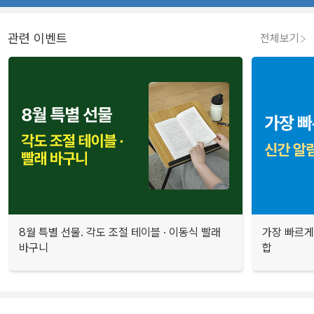
관련 이벤트
전체보기
8월 특별 선물. 각도 조절 테이블 · 이동식 빨래
가장 빠르게
바구니
합