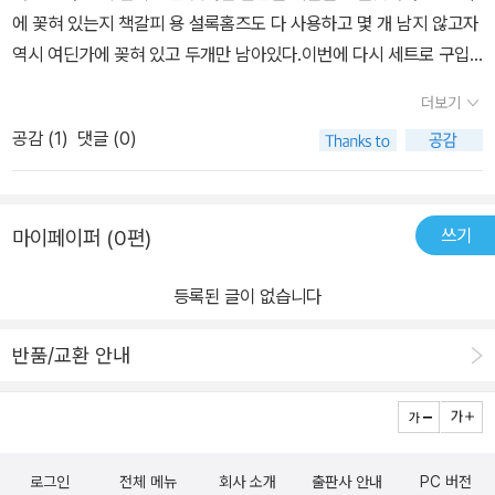
에 꽃혀 있는지 책갈피 용 설록홈즈도 다 사용하고 몇 개 남지 않고자
역시 여딘가에 꽂혀 있고 두개만 남아있다.이번에 다시 세트로 구입
할 생각이다.현재도 만족하지만 고급으로 제작해도 좋겠다는 생각이
더보기
다.처음 나온 원형 황동 문진도, 다트형 갈피들도 모두 추억을 소환하
공감 (
1
)
댓글 (0)
며과거의 현재 진행형이다.최근엔 투명 유리 문진을 구입했는데 만족
이다.몇 개의 문진을 더 구입해 둘 생각이다.
쓰기
마이페이퍼 (0편)
등록된 글이 없습니다
반품/교환 안내
로그인
전체 메뉴
회사 소개
출판사 안내
PC 버전