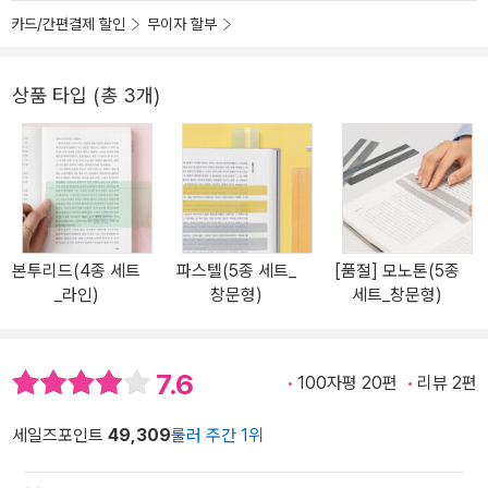
카드/간편결제 할인
무이자 할부
상품 타입 (총 3개)
본투리드(4종 세트
파스텔(5종 세트_
[품절] 모노톤(5종
_라인)
창문형)
세트_창문형)
7.6
100자평 20편
리뷰 2편
세일즈포인트
49,309
룰러 주간 1위