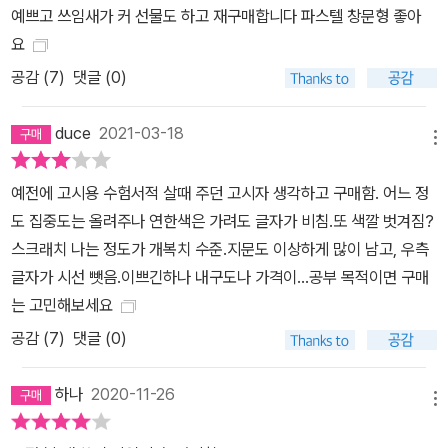
예쁘고 쓰임새가 커 선물도 하고 재구매합니다 파스텔 창문형 좋아
요
공감 (
7
)
댓글 (0)
duce
2021-03-18
메뉴
예전에 고시용 수험서적 살때 주던 고시자 생각하고 구매함. 어느 정
도 집중도는 올려주나 연한색은 가려도 글자가 비침.또 색깔 벗겨짐?
스크래치 나는 정도가 개복치 수준.지문도 이상하게 많이 남고, 우측
글자가 시선 뺏음.이쁘긴하나 내구도나 가격이...공부 목적이면 구매
는 고민해보세요
공감 (
7
)
댓글 (0)
하나
2020-11-26
메뉴