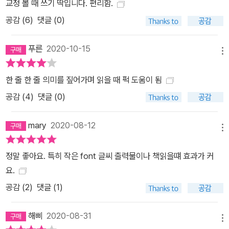
교정 볼 때 쓰기 딱입니다. 편리함.
공감 (
6
)
댓글 (0)
푸른
2020-10-15
메뉴
한 줄 한 줄 의미를 짚어가며 읽을 때 퍽 도움이 됨
공감 (
4
)
댓글 (0)
mary
2020-08-12
메뉴
정말 좋아요. 특히 작은 font 글씨 출력물이나 책읽을떄 효과가 커
요.
공감 (
2
)
댓글 (1)
해삐
2020-08-31
메뉴