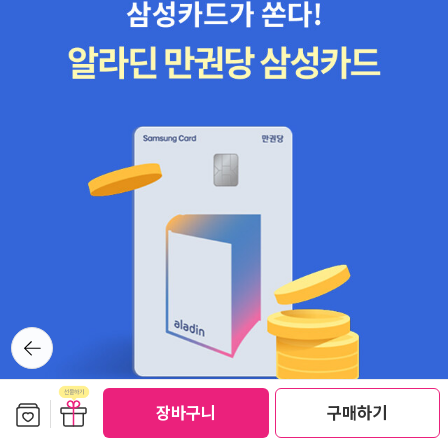
뒤로가
기
보관함담기
선물하기
장바구니
구매하기