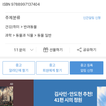
ISBN 9788997137404
주제분류
신간알림 신청
건강/취미
>
반려동물
과학
>
동물과 식물
>
동물 일반
선물하기
공유하기
중고
중고
중고 등록
알라딘에 팔기
회원에게 팔기
알림 신청