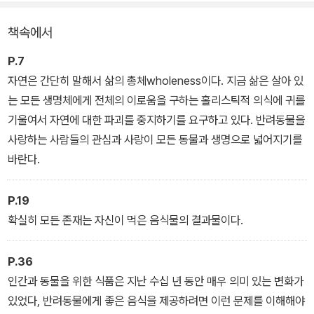
만 땅과 바다의 오염으로 육식 재료가 더 이상 개, 고양이의 건강에 도
책속에서
움을 주지 않을 뿐 아니라 해를 끼치기 때문이다.
P.7
1부에서 반려동물의 건강과 삶의 질에 관한 홀리스틱 접근법을 개론
자연은 간단히 말해서 삶의 총체wholeness이다. 지금 삶은 살아 있
적으로 다뤘다면 2부에서는 개, 고양이에게 흔히 발생하는 질환에 대
는 모든 생명체에게 전체의 이로움을 구하는 홀리스틱적 의식에 귀를
한 홀리스틱 치료법을 구체적으로 제시한다. 개와 고양이에게 흔하면
기울여서 자연에 대한 파괴를 중지하기를 요구하고 있다. 반려동물을
서 치명적인 각종 질환을 영양요법, 동종요법, 허브요법, 침술요법 등
사랑하는 사람들의 관심과 사랑이 모든 동물과 생명으로 넓어지기를
으로 치료하는 방법과 일단 질환에 노출되었을 때 도움이 되는 식단
바란다.
에 대해서도 설명하고 있다.
P.19
확실히 모든 존재는 자신이 먹은 음식물의 결과물이다.
P.36
인간과 동물을 위한 식품은 지난 수십 년 동안 매우 의미 있는 변화가
있었다, 반려동물에게 좋은 음식을 제공하려면 이런 문제를 이해해야