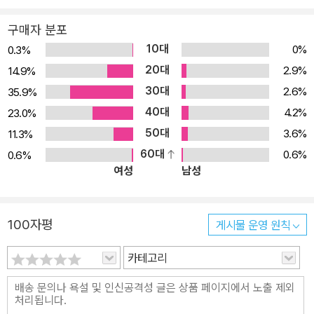
료를 할지 고민하는 독자들에게 세상을 연결하는 육아관을 가지라고
구매자 분포
조언한다. 인간은 우리 자신과 반려동물을 비롯한 많은 동물을 서서
10대
0%
0.3%
히 쇠퇴시키고 있지만 반면 우리의 작은 선택이 지구의 회복을 도울
20대
2.9%
14.9%
수 있다고, 과학적인 지식을 바탕으로 무장했지만 이해하기 쉬운 말
30대
2.6%
35.9%
로 알려준다. 개정판을 통해 저자는 독자들의 사랑스러운 반려동물은
40대
4.2%
23.0%
물론 모든 생명이 가장 건강하고 행복하게 사는 방법을 제시하고 있
50대
다. 개, 고양이만이 아니라 지구와 모든 동물과의 공존도 고려하는 좋
3.6%
11.3%
은 삶으로 반려인을 초대하는 종합 안내서 같은 책이다. 육식을 줄인
60대
0.6%
0.6%
여성
남성
건강하고 인도적인 개·고양이 영양학의 모든 것 개·고양이의 건강과
장수를 위한 최첨단 연구와 혁신적인 사고로 가득하다 초판 레시피까
지 포함된 75개의 자연식 레시피 개정판은 그 동안 우리가 알고 있던
100자평
게시물 운영 원칙
반려동물 건강과 삶의 질에 관한 생각을 전환하기를 요구한다. 가장
자연적인 방법으로 반려동물을 먹이고 키우는 것이 가장 건강하게 키
카테고리
우는 방법이지만 과연 무엇인 ‘자연적’인가에 대해 다시 묻고 해답을
제시한다. 상업용 사료가 아닌 직접 만드는 자연식 식단, 독소 가득한
환경으로부터 반려동물을 보호하는 법, 운동과 휴식법, 증상만 치료