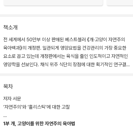
책소개
전 세계에서 50만부 이상 판매된 베스트셀러 《개·고양이 자연주의
육아백과》의 개정판. 일관되게 영양요법을 건강관리의 가장 중요한
요소로 꼽고 있는데 개정판에서는 육식을 줄인 인도적이고 자연적인
영양학을 선보인다. 채식 위주 식단의 장점에 대한 획기적인 연구결
과와 다양한 최신 정보가 업데이트 되어 있다. 다른 곳에서 볼 수 없는
자연주의적 개·고양이 영양학의 모든 것에 대해 다루고 있다고 할 수
목차
있다.
저자 서문
초판에서 ‘우리는 너무 많은 육식동물과 살고 있다’고 말하며 가능하
‘자연주의’와 ‘홀리스틱’에 대한 고찰
면 인도적으로 키워지고 도축된 고기를 반려동물의 식단에 올리라고
했던 저자는 개정판에서 육식과 생선을 최대한 줄이는 식단을 권장한
1부 개, 고양이를 위한 자연주의 육아법
다. 이것이 지구와 모든 동물과 공존하는 방법이기 때문이기도 하지