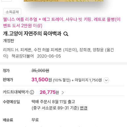
소득공제
웰니스 여름 리추얼 + 에그 트레이. 사우나 빗 키링. 레트로 물병(이
벤트 도서 2만원 이상)
개.고양이 자연주의 육아백과
개정판
리처드 H. 피케른
,
수전 허블 피케른
(지은이),
장희경
,
양창윤
(옮긴
이)
책공장더불어
2020-06-05
정가
35,000원
31,500
판매가
원
(10% 할인) +
마일리지 1,750원
26,775
카드최대혜택가
원
수령예상일
택배 주문시 8월 11일 출고
(중구 서소문로 89-31 기준)
변경
배송료
무료