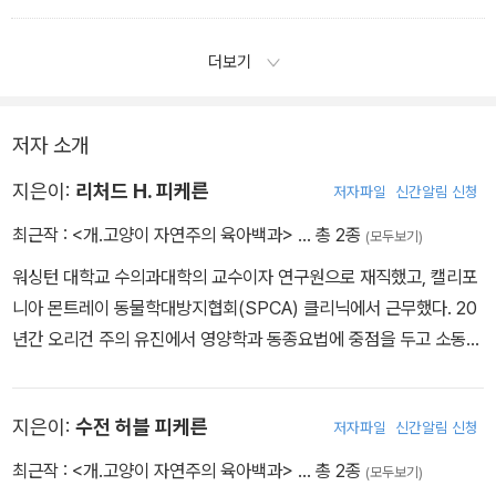
더보기
저자 소개
지은이:
리처드 H. 피케른
저자파일
신간알림 신청
최근작 :
<개.고양이 자연주의 육아백과>
… 총 2종
(모두보기)
워싱턴 대학교 수의과대학의 교수이자 연구원으로 재직했고, 캘리포
니아 몬트레이 동물학대방지협회(SPCA) 클리닉에서 근무했다. 20
년간 오리건 주의 유진에서 영양학과 동종요법에 중점을 두고 소동물
을 위한 홀리스틱 임상진료를 하고 있다. 수의 동종요법 아카데미를
공동 창립한 후 500명 이상의 수의사를 양성하고, 활발한 강연활동
지은이:
수전 허블 피케른
저자파일
신간알림 신청
을 하고 있다.
최근작 :
<개.고양이 자연주의 육아백과>
… 총 2종
(모두보기)