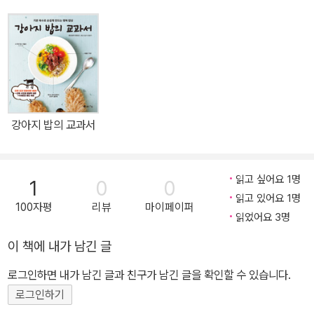
단의 장점에 대한 획기적인 연구결과와 다양한 최신 정보가 업데이트
되어 있다. 다른 곳에서 볼 수 없는 자연주의적 개·고양이 영양학의 모
든 것에 대해 다루고 있다고 할 수 있다. 초판에서 ‘우리는 너무 많은
육식동물과 살고 있다’고 말하며 가능하면 인도적으로 키워지고 도축
된 고기를 반려동물의 식단에 올리라고 했던 저자는 개정판에서 육식
과 생선을 최대한 줄이는 식단을 권장한다. 이것이 지구와 모든 동물
강아지 밥의 교과서
과 공존하는 방법이기 때문이기도 하지만 땅과 바다의 오염으로 육식
재료가 더 이상 개, 고양이의 건강에 도움을 주지 않을 뿐 아니라 해를
끼치기 때문이다. 《개고양이 자연주의 육아백과》 초판은 11쇄를 찍으
읽고 싶어요 1명
1
0
0
며 국내에 홀리스틱 수의학을 대중에게 소개하면서 자연적인 방법으
읽고 있어요 1명
100자평
리뷰
마이페이퍼
로 동물과 살고 싶어 하는 반려인에게 많은 도움을 주었다. 그런데 이
읽었어요 3명
번 개정판은 또다시 그 동안 알고 있던 반려동물의 건강과 삶의 질에
이 책에 내가 남긴 글
관한 생각의 전환을 요구하고 있다. 홀리스틱 수의사인 저자가 50여
년간의 임상을 바탕으로 만든 홀리스틱 수의학 교본인 이 책은 이미
로그인하면 내가 남긴 글과 친구가 남긴 글을 확인할 수 있습니다.
전 세계 50만 이상의 독자들에게 사랑을 받았다. 이번 개정판이 최종
로그인하기
판이라고 밝힌 노 수의사는 개, 고양이에게 당장 뭘 먹일지, 어떻게 치