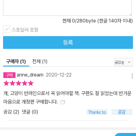
하는 대증요법적 치료가 아니라 동물 본연의 면역력을 강화하고 생명
력을 끌어올리는 치료법 등 반려동물의 건강과 장수를 위한 광범위한
현재
0
/280byte (한글 140자 이내)
정보와 수의학적 지식을 제공한다. 특히 개 고양이 영양학에 관한 최
스포일러 포함
첨단 연구와 혁신적인 사고로 가득하다. ‘모든 존재는 자신이 먹은 음
식물의 결과물이다’라는 생각으로 영양요법을 건강과 장수의 가장 중
등록
요한 요인으로 파악하기에 책에는 많은 자연식 레시피가 소개되고 있
다. 특히 개정판에 수록된 레시피들은 영양학적으로 완벽하면서도 초
구매자 (1)
전체 (1)
판 때보다 만들기가 훨씬 쉬워졌다는 게 큰 장점이다. 건강한 개, 고양
anne_dream
2020-12-22
이의 건강 유지용 레시피, 질환별 레시피, 한 번 만들어서 사람과 동물
메뉴
이 함께 먹는 레시피 등 총 75개의 레시피가 실려 있다, 1부에서 반려
동물의 건강과 삶의 질에 관한 홀리스틱 접근법을 개론적으로 다뤘다
개, 고양이 반려인으로서 꼭 읽어야할 책. 구판도 잘 읽었는데 반가운
면 2부에서는 개, 고양이에게 흔히 발생하는 질환에 대한 홀리스틱
마음으로 개정판 구매합니다.
치료법을 구체적으로 제시한다. 개와 고양이에게 흔하면서 치명적인
공감 (
2
)
댓글 (0)
각종 질환을 영양요법, 동종요법, 허브요법, 침술요법 등으로 치료하
는 방법과 일단 질환에 노출되었을 때 도움이 되는 식단에 대해서도
설명하고 있다. 특히 개정판에는 독자들에게 많은 사랑을 받았던 초