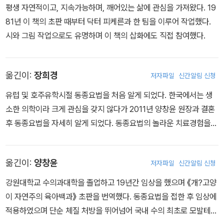
평생 자연적이고, 지속가능하며, 깨어있는 삶에 관심을 가져왔다. 19
81년 이 책의 초판 때부터 닥터 피케른과 한 팀을 이루어 작업했다.
시와 그림 작업으로도 유명하며 이 책의 삽화에도 직접 참여했다.
옮긴이:
장희경
저자파일
신간알림 신청
유럽 및 호주유학시절 동종요법을 처음 알게 되었다. 한국에서는 생
소한 의학이라 크게 관심을 갖지 않다가 2011년 양창윤 원장과 결혼
후 동종요법을 자세히 알게 되었다. 동종요법의 놀라운 치료경험을
많이 한 후 동종요법이 없는 삶은 꿈도 꿀 수 없게 되었다.
옮긴이:
양창윤
저자파일
신간알림 신청
강원대학교 수의과대학을 졸업하고 19년간 임상을 했으며 《개?고양
이 자연주의 육아백과》 초판을 번역했다. 동종요법을 접한 후 임상에
적용하였으며 단순 체질 처방을 뛰어넘어 국내 수의 최초로 모발테스