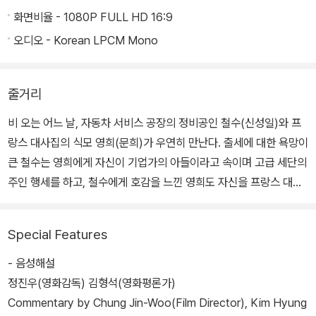
화면비율 - 1080P FULL HD 16:9
오디오 - Korean LPCM Mono
줄거리
비 오는 어느 날, 자동차 서비스 공장의 정비공인 철수(신성일)와 프
랑스 대사집의 식모 영희(문희)가 우연히 만난다. 출세에 대한 욕망이
큰 철수는 영희에게 자신이 기업가의 아들이라고 속이며 고급 세단의
주인 행세를 하고, 철수에게 호감을 느낀 영희도 자신을 프랑스 대사
의 딸이라 속인다. 영희는 주인집에서 선물 받은 프랑스제 고급 레인
코트를 입고 신분을 감출 수 있는 비오는 날에만 만나기로 약속한다.
Special Features
로맨틱한 비오는 날의 데이트가 거듭되면서 두 청춘 남녀의 사랑은
깊어 간다. 영희와 철수가 교외 별장에서 데이트를 하기로 한 날, 단란
- 음성해설
한 가정을 꿈꾸는 영희에게 선물할 홈세트를 사기 위해 철수는 거리
정진우(영화감독) 김형석(영화평론가)
에서 돈을 훔치다 행인들에 둘러싸여 뭇매를 맞고, 이 사실을 알 리 없
Commentary by Chung Jin-Woo(Film Director), Kim Hyung