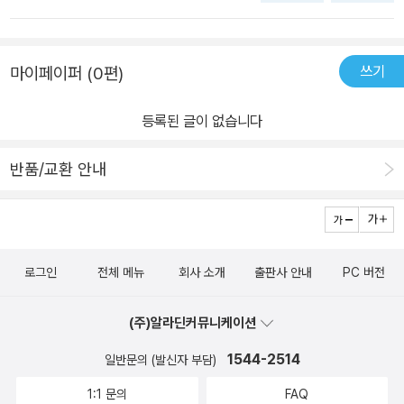
쨍쨍한 햇살 만 내리 쬔다. 그러던 중 장마철이 다가오고 마침내 영희
는 레인코트를 입고 외출을 하여 번화가를 싸돌아다니다가 음악 홀에
쓰기
마이페이퍼 (0편)
서 추근거리는 남자들에게 봉변을 당하려는 순간에 혜성같이 나타난
철수의 도움을 받고 위기를 모면한다. 철수는 자동차 수리공이었는데
등록된 글이 없습니다
그날도 수리 의뢰가 들어온 차를 몰고 놀러 나왔다가 우연히 영희를
위기에서 구해주게 된 것이었다. 내친김에 영희를 집에까지 태워다
반품/교환 안내
준 철수는 영희가 주불대사의 딸인 줄 착각하고 그녀와 사귀어 출세
를 해 보겠다고 그녀의 환심을 사기 위해 온갖 해괴한 일들을 벌이는
데...... ㅎㅎㅎ 철수란 넘 엄청 화가 났던 모양이었다. 적반하장도 유
분수지 지 거짓말은 생각도 안하고 영희를 마구 팬다. 나뿐 넘. 야이
로그인
전체 메뉴
회사 소개
출판사 안내
PC 버전
넘아! 송충이가 솔잎을 먹어야지. ㅉㅉㅉ 패티 킴이 부른 노래 ‘초
우’를 모티브로 한 영화인 것 같은데 영화 속에는, 노래의 애절함보다
(주)알라딘커뮤니케이션
는 현실의 각박함이 더 묻어나는 것 같았다. 지금에야 그런 일이 드물
겠지만 1960-70년대에는 서로의 신분을 속이고 만나는 일이 일상
1544-2514
일반문의 (발신자 부담)
이었고 그렇게 또 결혼까지 이르는 경우가 드물지 않았는데, 그것이
1:1 문의
FAQ
일부분 용인되는 시기이기도 했다. 그래서 어른들은 당사자들 몰래