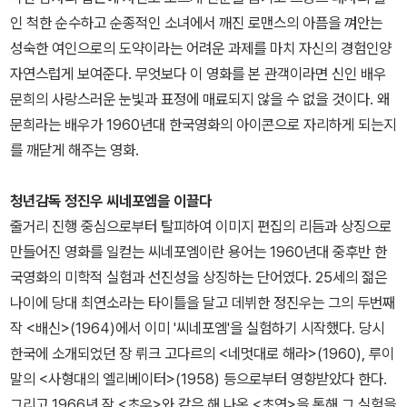
인 척한 순수하고 순종적인 소녀에서 깨진 로맨스의 아픔을 껴안는
성숙한 여인으로의 도약이라는 어려운 과제를 마치 자신의 경험인양
자연스럽게 보여준다. 무엇보다 이 영화를 본 관객이라면 신인 배우
문희의 사랑스러운 눈빛과 표정에 매료되지 않을 수 없을 것이다. 왜
문희라는 배우가 1960년대 한국영화의 아이콘으로 자리하게 되는지
를 깨닫게 해주는 영화.
청년감독 정진우 씨네포엠을 이끌다
줄거리 진행 중심으로부터 탈피하여 이미지 편집의 리듬과 상징으로
만들어진 영화를 일컫는 씨네포엠이란 용어는 1960년대 중후반 한
국영화의 미학적 실험과 선진성을 상징하는 단어였다. 25세의 젊은
나이에 당대 최연소라는 타이틀을 달고 데뷔한 정진우는 그의 두번째
작 <배신>(1964)에서 이미 '씨네포엠'을 실험하기 시작했다. 당시
한국에 소개되었던 장 뤼크 고다르의 <네멋대로 해라>(1960), 루이
말의 <사형대의 엘리베이터>(1958) 등으로부터 영향받았다 한다.
그리고 1966년 작 <초우>와 같은 해 나온 <초연>을 통해 그 실험을