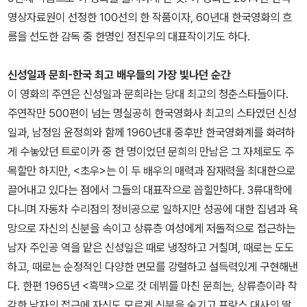
영상자료원이 선정한 100선의 한 작품이자, 60년대 한국영화의 흐
름을 선도한 감독 중 한명인 정진우의 대표작이기도 하다.
신성일과 문희-한국 최고 배우들의 가장 빛나던 순간
이 영화의 주연은 신성일과 문희라는 당대 최고의 청춘스타들이다.
주연작만 500편이 넘는 명실공히 한국영화사 최고의 스타였던 신성
일과, 남정임 윤정희와 함께 1960년대 중후반 한국영화계를 화려하
게 수놓았던 트로이카 중 한 명이었던 문희의 만남은 그 자체로도 주
목할만 하지만, <초우>는 이 두 배우의 매력과 잠재력을 최대한으로
끌어내고 있다는 점에서 그들의 대표작으로 꼽힐만하다. 3류대학에
다니며 자동차 수리점의 정비공으로 일하지만 성공에 대한 집념과 욕
망으로 자신의 신분을 속이고 상류층 여성에게 저돌적으로 접근하는
남자 주인공 역을 맡은 신성일은 때로 냉정하고 거칠며, 때로는 도도
하고, 때로는 순정적인 다양한 면모를 강렬하고 설득력있게 구현해낸
다. 한편 1965년 <흑맥>으로 갓 데뷔를 마친 문희는, 상류층이라 착
각한 남자의 접근에 자신도 모르게 신분을 숨기고 프랑스 대사의 딸