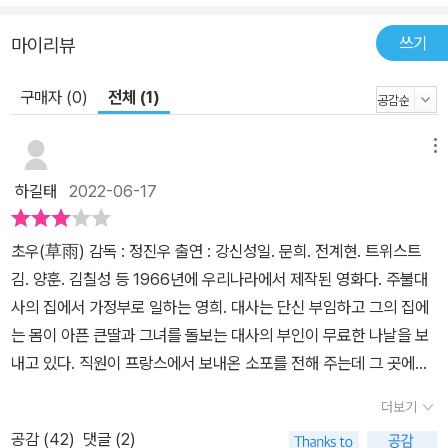
쓰기
마이리뷰
구매자 (0)
전체 (1)
메뉴
하길태
2022-06-17
초우(草雨) 감독 : 정진우 출연 : 강신성일. 문희. 전계현. 트위스트
김. 양훈. 김칠성 등 1966년에 우리나라에서 제작된 영화다. 주불대
사의 집에서 가정부로 일하는 영희. 대사는 단신 부임하고 그의 집에
는 몸이 아픈 큰딸과 그녀를 돌보는 대사의 부인이 무료한 나날을 보
내고 있다. 직원이 프랑스에서 보내온 소포를 전해 주는데 그 곳에는
옷이 한 가득 들어있 었다. 하지만 부인과 딸은 그 옷들을 입어 보고
더보기
마음에 들어 하지 않다가 그중 레인코트 한 벌을 영희에게 입어라고
공감 (
42
)
댓글 (2)
준다. 신난 영희는 비가 올 날을 기다리지만 야속한 하늘은 비는커녕