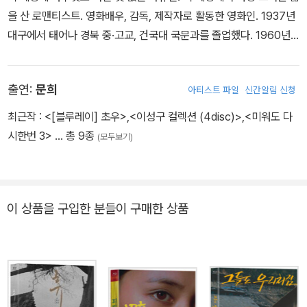
을 산 로맨티스트. 영화배우, 감독, 제작자로 활동한 영화인. 1937년
대구에서 태어나 경북 중·고교, 건국대 국문과를 졸업했다. 1960년
영화 〈로맨스 빠빠〉로 데뷔한 뒤 〈맨발의 청춘〉 〈초우〉 〈만추〉 〈안개〉
등 506편의 영화에서 주연을 하며 60~70년대 청춘 스타의 대명사
출연:
문희
아티스트 파일
신간알림 신청
로 자리매김했다. 한국배우협회 회장, 2001년 〈사〉한국영화배우협회
초대 이사장, 2000년 제16대 국회의원 등을 지냈다. 경북 영천에 아
최근작 :
<[블루레이] 초우>
,
<이성구 컬렉션 (4disc)>
,
<미워도 다
름다운 한옥 성일가(星一家)를 짓고, 그곳과 서울, 대구를 오가며 여
시한번 3>
… 총 9종
(모두보기)
유로운 삶을 살다가 2018년 11 월 4일 별세하였다.
이 상품을 구입한 분들이 구매한 상품