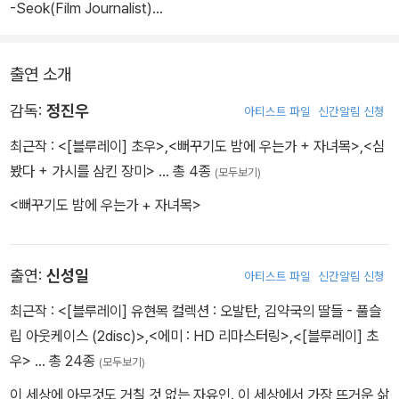
는 영희는 철수를 만날 생각에 부풀어있다. 가까스로 행인들 사이에
-Seok(Film Journalist)
서 도망쳐 나온 철수는 망신창이의 모습으로 영희 앞에 나타나고 자
신은 가난한 정비공일 뿐이라고 고백한다. 이 말에 영희는 자신 역시
- 복원전후영상 Digital Restoration : Before & After
출연 소개
대사의 딸이 아니라 말한다. 배신감에 철수는 울부짖으며 영희를 폭
- 이미지 갤러리 Image Gallery
행한다. 이후 둘은 하룻밤을 보낸 후 철수는 떠나고 영희는 자신이 식
감독:
정진우
아티스트 파일
신간알림 신청
모로 있는 집으로 돌아온다.
최근작 :
<[블루레이] 초우>
,
<뻐꾸기도 밤에 우는가 + 자녀목>
,
<심
봤다 + 가시를 삼킨 장미>
… 총 4종
(모두보기)
<뻐꾸기도 밤에 우는가 + 자녀목>
출연:
신성일
아티스트 파일
신간알림 신청
최근작 :
<[블루레이] 유현목 컬렉션 : 오발탄, 김약국의 딸들 - 풀슬
립 아웃케이스 (2disc)>
,
<에미 : HD 리마스터링>
,
<[블루레이] 초
우>
… 총 24종
(모두보기)
이 세상에 아무것도 거칠 것 없는 자유인. 이 세상에서 가장 뜨거운 삶