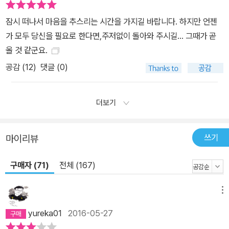
교육의 산물이 아니다. 이것은 인간 본성의 발현이다.(p.263) 4. 진
보적 자유주의자, 유시민의 철학 유시민은 지식인으로서도 정치인으
잠시 떠나서 마음을 추스리는 시간을 가지길 바랍니다. 하지만 언젠
로서도 매우 논쟁적인 인물이었다. 그는 ‘진보자유주의자’임을 자처
가 모두 당신을 필요로 한다면,주저없이 돌아와 주시길... 그때가 곧
하는 보기 드문 지식인이다. 공병호, 복거일 등 공개적으로 자유주의
올 것 같군요.
를 주창하는 유명한 지식인들은 대체로 보수적이며 우리 사회의 기득
공감 (
12
)
댓글 (0)
권층에 속한다. 홍세화, 박노자 등 진보적 ‘파워라이터’들은 자유주의
와 진보주의를 화합하기 어려운 이질적 철학으로 보는 경향이 있다.
더보기
그런데도 유시민은 자유주의와 진보주의가 결합될 수 있다고 주장한
다. 다른 용어를 쓰자면 그는 ‘다윈주의 좌파’라고 할 수도 있다. 그는
인간과 역사를 제대로 이해하려면 역사학, 철학, 경제학, 사회학과 같
쓰기
마이리뷰
은 인문사회과학과 함께 생물학을 알아야 한다고 생각한다. 그래서
대통령 선거를 평가하는 데서까지 생물학 용어를 사용한다. 제18대
구매자 (71)
전체 (167)
대통령 선거의 결과는 진보의 거듭되는 패배 가운데 하나일 뿐이다.
그것은 선의 패배나 악의 승리가 아니다. 진화적으로 익숙한 것이 새
메뉴
로운 것을 이긴 수많은 사건 가운데 하나에 지나지 않는다. 1987년
yureka01
2016-05-27
대선에서 노태우 후보가 당선되었지만 그는 전두환처럼 할 수 없었