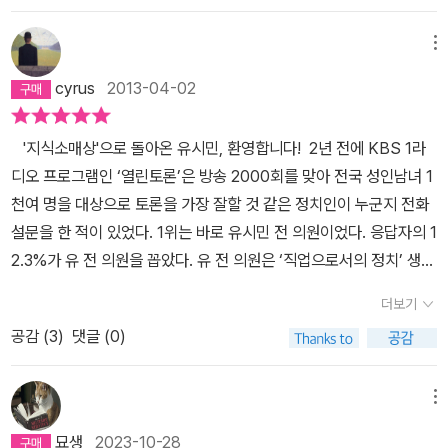
수 있는 내면의 힘을 길러야 한다. 그런 사람이라야 타인의 고통을 위
하는 바가 어디인지 충분히 느낄 수 있었다. '어떻게 살 것인가'라는
복지부 장관을 역임한 그를 일컬어 '노무현의 남자'라고도 한다.<유시
공보단 그 성공 뒤에 보이는 패배와 좌절의 쓴맛을 보고, 더 큰 고통으
는거지만, 잘 죽기 위해 잘 준비하고 싶다고 생각한다.
로할 수 있다.위로는 좋은 일이다. 상처를 아물게 하고 아픔을 덜어준
결국 어떤 과정을 자기 주체적으로 거치며 죽음을 맞이할 것인가에
민의 경제학 카페/ 유시민 ㅣ 돌베개ㅣ 2002>, <청춘의 독서/ 유시
로 이어진다. 그런 세계의 역사와 우리 한국의 근현대사에서 어떻게
메뉴
다. 아프고 지친 사람이 많아서 그런지, 요즘은 책도 신문 방송도 모두
집중한다. 결국 우리 모두 마지막을 부인할 수 없다면 의연하고 담담
민 ㅣ 돌베게 ㅣ 2011>도 읽었지만, 이 책들을 읽으면서 글을 참 잘
살 것인가라고 말하는 것은 상당히 어렵다.
위에 3남자는 2009년
'힐링'이 대세다. 그런데 나는 그런 말을 잘 하지 않는다. 어떤 이야기
해지기를 권하며 오늘, 지금, 이 순간에 포커스를 맞추어야 할 것이라
cyrus
2013-04-02
쓴다는 생각을 가졌었다. 특히 <거꾸로 읽는 세계사>는 내가 좋아하
서거한 노무현 대통령과 뭔가 관계가 있는 사이다. <이런 바보 또 없
가 위로와 치유의 효과를 내는지 몰라서 그러는 게 아니다. 자기의 삶
고 이야기를 이어 나간다. 정치인으로서 그동안의 영광과 실패와 좌
는 이야기였기에, <청춘의 독서>는 책 속에 담겨 있는 고전을 비롯한
습니다. 아! 노무현>이란 책에서 3명의 남자 모두 그의 죽음을 추모
이 어떤 의미가 있는지 치열하게 고민하지 않는 사람에게는 타인의
절, 연민과 분노, 이것에 대하여 이젠 그 자신도 받아들이고 인정하며
'지식소매상'으로 돌아온 유시민, 환영합니다! 2년 전에 KBS 1라
책들에 대한 생각들을 정리해 볼 수 있어서 좋았다. 그는 자신을 말할
했다. 진중권 교수는 너무 이성적으로 그의 죽음을 애도했다. 역사의
위로가 별 도움이 되지 않는다고 보기 때문이다. 청년은 아기가 아니
새로운 삶의 과정으로 전이하고 변화하려는 시도이자, 자신과의 다짐
디오 프로그램인 ‘열린토론’은 방송 2000회를 맞아 전국 성인남녀 1
때에 '지식소매상'이라는 단어를 쓰는데, 그것은 내가 흥미롭게 읽었
굴레에서 정치의 숙청과 피 냄새는 영원히 이어지는 비극에서 노무현
다. 넘어져 무릎이 깨지는 것을 두려워하지 말아야 하고, 상처를 입어
이며 노력하고자 함을 엿볼 수 있었고 그런 각오를 만날 수 있었다. 남
천여 명을 대상으로 토론을 가장 잘할 것 같은 정치인이 누군지 전화
던 <거꾸로 읽는 세계사>의 경우에 그가 재미있게 읽었던 여러 현대
의 죽음 역시 그런 비장미를 제공했다. 얼마 전에 읽은 <레퀴엠>에선
도 혼자 힘으로 일어나야 한다. 그런 사람이라야 비로소 타인의 위로
자의 나이 사십 대, 어쩌면 나는 그렇게 정의하였다. 남자의 나이 마흔
설문을 한 적이 있었다. 1위는 바로 유시민 전 의원이었다. 응답자의 1
사 책을 다이제스트(발췌요약)한 것 처럼 그의 글쓰기 작업이 유용한
전쟁과 전쟁에 관련하여 힘없이 그저 사라져간 군인, 민간인들의 죽
를 받아 상처를 치유할 수 있다.(본문 51쪽)40대 중년을 위한 질문,
은 더 이상 국가에서 불러주지 않는, 신체적인 나이이고 더 이상 국가
2.3%가 유 전 의원을 꼽았다. 유 전 의원은 ‘직업으로서의 정치’ 생활
지식과 정보를 찾아 요약하고 발췌하고, 해석하고, 가공해서 독자들
음을 추모했다. 그때 2003년 노무현 대통령의 이라크파병에 대한 진
어떻게 죽을 것인가나는 올해로 마흔이 되었다. 작년 11월, 나의 삽십
적인 의무에서 해방되는 나이이자, 심리적인 폐경이자, 법률적인 의
을 청산하고 예전의 ‘지식소매상’으로서 돌아왔지만, 사람들은 여전
이 편하게 읽을 수 있는 이야기로 만드는 일을 하는 것에 대한 것을 일
중권 교수의 비판, 레퀴엠이란 죽은 이에 대한 추모에서 이제는 그 비
더보기
대와 함께했던 직장을 떠났다. 하고 싶은 것보다 해야하는 일들 사이
무에서 자유라고 여긴다. 고등학교 때부터 교련시간에<<그때는 교련
히 그를 ‘정치인’으로서의 이미지를 많이 기억하고 있다. 노무현 정부
컫는 것이다.어쨌든, <거꾸로 읽는 세계사>는 역사에 관한 많은 지식
판을 가한 자가 죽어 다른 식으로 진혼곡을 울린다.
김어준의 경우 노
에서 분투하던 나의 청춘은 그렇게 늙어갔다. 건강이 갑자기 안좋아
공감 (
3
)
댓글 (0)
이라고 하는 군사훈련이 있었다>> 모형 총으로 총검술을 하고 제식
개혁정책의 상징, 보건복지부 장관, 통진당 공동대표. 통진당 구당권
을 섭렵할 수 있었던 책이다. 어떤 사람인가가 유시민을 '옳은 말을 싸
무현을 남자가 남자로서 좋아했다고 한다. 진짜 사나이로서 말이다.
졌고, 아무리 열심히 일해도 해마다 조금씩 가난해져 가는 비루한 현
훈련을 하고 대학 때는 방학이면 일주일 이 주일씩 병영생활로 교련
파와 신당권파 간 힘겨루기에 치이고 만신창이가 된 그가 공동대표직
가지 없게 하는 사람'이라고 말하기도 했지만, 정치인으로서의 유시
그러면 유시민은 어떠한가? 대통령 최초 탄핵소추에 의해 임시적으
실은 욕망을 차츰 잃어갔다. 그리고 떠나기로 했고, 떠났다. 마흔을 맞
학점을 이수하며 교련복을 입고 독도법을 해야 하고 사격술에 대한
을 내려놓고 탈당을 선언했을 때 대부분 사람은 정치생활의 근간으로
메뉴
민이 말을 할 경우에 강한 어조와 양보하지 않는 태도 등이 그런 말을
로 업무를 중지당할 때의 이야기다. 유시민 의원은 국회에서 고뇌에
던 나는, 그제서야 나의 삶이 얼마 남지 않았음을 깨닫는다. 유시민이
강의를 듣고 총검을 분해 조립하는 과정을 거쳤으며 군대 입대하여 3
서 추진해왔던 야권 진보연대의 꿈이 허무하게 물거품이 되었다고 했
낳았다는 생각이 들기도 한다.2013년 유시민은 정치계를 떠나서 자
찬 목소리로 비명을 지르면서 저지하려고 했다. 몸싸움이 격했는지
묘생
2023-10-28