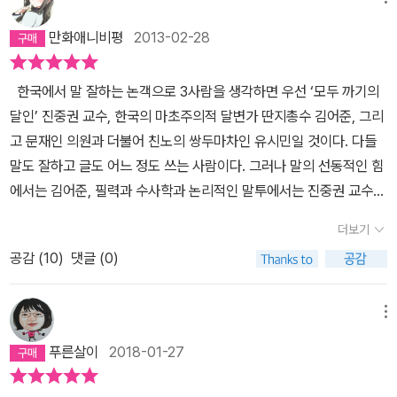
덕적 딜레마에도 개의치 않고 용감하게 발언했다. 그런가 하면, 정치
이나 의문을 달지 못하는 맹목화된 가치와 사고는 논리적인 힘이 발
가 아니었다. 농촌에는 생활 기반시설이 없었다. 아무 준비 없는 대규
많은 부분을 내놓는 자발성이라고 했다. 맹자가 이야기한 인간 본연
인이 되기 전 '지식 소매상'으로 펴냈던 책들의 단단한 사유와 닮았으
휘하지 못하는 경우도 비일비재한 것이고 보면 국회라도 달리 말할
모 강제 이주는 질병과 굶주림으로 인한 떼죽음으로 이어졌다. 도시
의 심성인 측은지심을 행동으로 보여 주는 삶, 기쁨과 고통을 함께 느
만화애니비평
2013-02-28
되, 훨씬 담백한 언어엔 숙련된 겸손마저 배어 있다. 정치인 유시민은
것도 못된다. 아무리 합리적인 이유로 논쟁한다 하더라도 굳어버린
는 텅 비어 폐허가 되었고 농촌은 ‘킬링필드’로 변했다.(p.269~27
끼며 연대 하는 삶이 있을때 비로서 존엄하고 품격있는 삶을 살 수 있
자유인으로의 복귀를 선언했으나, 이전 지식 소매상으로 활약하던 때
인식은 지구의 중량만큼이나 무겁고도 견고하다. 그런데 이 무거운
0)
음을 배웠다. 태어나 삶을 시작한 것은 나의 선택이 아니지만 그 삶을
한국에서 말 잘하는 논객으로 3사람을 생각하면 우선 ‘모두 까기의
의 유시민과는 또 달랐다. 그는 청춘을 다독이되 다그쳤고, '40대' 중
인식의 믿음을 깨라는 것은 아마도 양반의 격식과 체면 때문에 생사
어떠한 방식으로 살아갈 것인지는 내가 결정하고 행동할 수 있다. 나
달인’ 진중권 교수, 한국의 마초주의적 달변가 딴지총수 김어준, 그리
년의 마음을 위로하되 충동했다. 하고 싶은 것을 하라고, 다만 옳은 방
조차 거부한 가치와 견줄 수 있을까라는 의구심을 가지기 이렇게 어
에게 얼마의 시간이 남아 있을지는 모르겠지만 나에게 주어진 삶을
고 문재인 의원과 더불어 친노의 쌍두마차인 유시민일 것이다. 다들
식으로, 그리고 뜨거운 마음으로 연대하여 더불어 세상을 바꾸자고,
려운 것일까? 나이가 들수록 격식은 깨어지지 않는 것이 아니라 더욱
제대로 살면서 잘 준비해 나가고 싶다. 내가 사랑하는 사람들과 함께
말도 잘하고 글도 어느 정도 쓰는 사람이다. 그러나 말의 선동적인 힘
그는 이제 55세의 살뜰한 선동가였다.나는 행복하지 않았다열아홉
더 공고히 되고 나이가 들수록 믿음이 회의하는 것이 아니라 석고처
사명감을 주고 좋아하는 일을 하면서 신나게 즐기고 그들과 연대하며
에서는 김어준, 필력과 수사학과 논리적인 말투에서는 진중권 교수이
살의 유시민은 '도전하지도 않고 좌절한 현실주의자'였다. 아버지는
럼 딱딱히 굳어져 간다는 고대 철학자의 선구적인 격언이 오늘날에도
하루하루를 충실하게 살고 싶다.
나 막상 책을 보면서 가장 읽기가 좋은 사람은 유시민이다. 유시민이
아들이 영문학을 전공하여 유학을 가서 나중에 철학자가 되길 바랐지
여전히 유효한 문구로써 작용해야만 하는 이유가 어찌 보면 2013년
더보기
란 사람은 정치인이란 인물로서 유명하나 막상 그의 책을 보면 글을
만, 아들은 어려운 가정형편 때문에 유학은 애초 꿈꿀 것이 되지 못한
대한민국 현재의 서글픈 자화상인지도 모른다. 이런 자화상을 그려
공감 (
10
)
댓글 (0)
적는 작가로서 혹은 비평가로서의 역할이 더 두각을 나타난다.
그의
다고 생각했다. 그래서 돈 없이도 빨리 출세할 수 있는 법학과가 포함
놓고 백날 새로운 창조적이고 다름의 가치가 힘을 얻으며 아이들에게
글을 읽는 순간 분명 철학적이면서도 상당히 가치 있는 글인데 반해
된 사회계열을 선택했다. 이루고 싶은 삶의 목표가 없었다. 그저 현실
창조력을 함양하고 배양해서 세계를 새로운 가치의 선도에 대한 이야
읽기가 수월하다. 대신 진중권 교수의 서적은 생각을 깊이 하면서 봐
메뉴
에 잘 적응할 뿐이었다. 그러나 대학생 유시민을 맞이한 것은 서슬 퍼
기를 해본들 배반과 모순을 매일매일 겪고 있는 현실이 우울할 뿐이
야 한다. 그나마 다행인 게 나도 독설적이고, ‘모두 까기의 달인’의 그
런 박정희 정권과 뒤이은 전두환 정권이었다. 시대의 야만이 도전했
다. 이제 그의 정치 실험적 역정은 '직업으로서의 정치가'를 내려놓았
푸른살이
2018-01-27
모습을 좋아한다. 예전에 본 서적 중에서 <프랑크푸르트학파의 테제
고 그는 맞섰다. 나는 내가 좋아하는 것을 들고 능동적으로 세상과 부
다고 선포하였다. 그러면 다른 말로 '직업적이 아닌' 일반 시민으로서
들>에서 아도르노 편을 읽으면서 많은 부분을 진중권 교수에게 느꼈