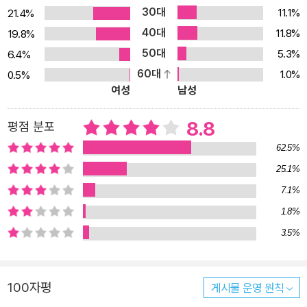
살아있음을 기쁘게 만든다. 나는 더 즐겁게 일하고 더 열심히 놀고 더
30대
11.1%
21.4%
많이 더 깊게 사랑하고 싶다. 더 많은 사람들과 손잡고 더 아름다운 것
40대
11.8%
19.8%
을 더 많이 만들고 싶다. 미래의 어느 날이나 피안(彼岸)의 세상에서
50대
5.3%
6.4%
가 아니라, ‘지금’ 바로 ‘여기’에서 그렇게 살고 싶다. 떠나는 것이야
60대
1.0%
0.5%
서두를 필요가 없다. 더 일할 수도 더 놀 수도 누군가를 더 사랑할 수
여성
남성
도 타인과 손잡을 수도 없게 되었을 때, 그때 조금 아쉬움을 남긴 채
떠나면 된다.”(p.56) 이 책에서 유시민은 도덕을 설교하거나 당위를
8.8
평점 분포
주장하지 않는다. 세상을 바로세우기 위한 사상이나 이론을 설파하지
62.5%
않는다. 누군가를 드러내 놓고 비판하거나 위로할 생각도 없어 보인
25.1%
다. 자기 자신의 삶을 냉정하게 성찰하면서 인생의 기쁨과 아픔, 세상
7.1%
의 불의와 부조리를 어떻게 바라보고 다루어야 하는지 이야기한다.
1.8%
삶과 죽음, 개인과 사회, 자유와 공동선, 진보와 보수, 신념과 관용, 욕
3.5%
망과 품격, 사랑과 책임, 열정과 재능 등 우리의 삶을 형성하는 물질적
정신적 요소들을 나름의 시각으로 해석한다. 우리의 생각과 행동을
지배하는 여러 관념들을 깊게 들여다보면서 인간의 존엄과 인생의 품
100자평
게시물 운영 원칙
격, 삶의 의미는 무엇인지, 숨 가쁘게 돌아가는 일상의 소용돌이 속에