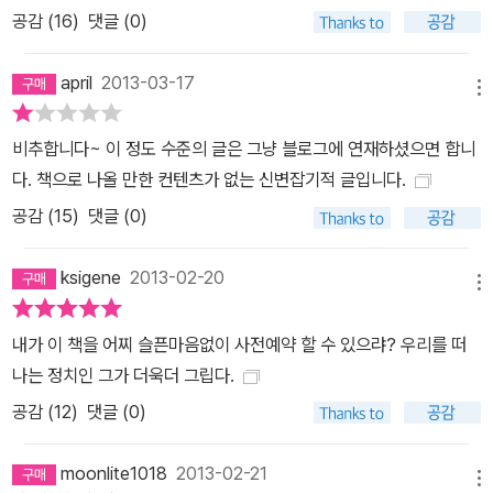
적 당위가 아니다. 타인과의 공감을 바탕으로 한 사회적 연대에 대한
공감 (
16
)
댓글 (0)
욕망은 일, 놀이, 사랑에 대한 욕망과 마찬가지로 자연이 인간에게 준
본성이라고 유시민은 주장한다. 이기심과 이타심은 단순히 대립하는
april
2013-03-17
메뉴
감정이 아니다. 우리는 둘 가운데 어느 하나라도 없으면 행복하고 의
미 있는 삶을 영위하지 못한다. 유시민은 ‘연대’와 ‘진보주의’를 독특
비추합니다~ 이 정도 수준의 글은 그냥 블로그에 연재하셨으면 합니
한 방식으로 정의(定議)한다. 나와 유전적으로 무관한 타인의 고통
다. 책으로 나올 만한 컨텐츠가 없는 신변잡기적 글입니다.
을 함께 느낄 수 있는 능력, 그들의 복지에 진지한 관심을 가지고 자기
공감 (
15
)
댓글 (0)
의 사적 자원을 기꺼이 내놓으려는 자발성, 이 모두가 자연이 인간에
게 준 재능이며 본능이다. 이런 이타적 본성, 공감의 능력을 발휘하는
ksigene
2013-02-20
것을 나는 연대라고 부른다. 연대는 일, 놀이, 사랑과 더불어 삶을 의
메뉴
미 있고 존엄하고 품격 있게 만드는 제4원소이다. 나는 이렇게 외치
내가 이 책을 어찌 슬픈마음없이 사전예약 할 수 있으랴? 우리를 떠
고 싶다. “연대하는 자에게 복이 있나니, 지금 이곳의 행복이 그들의
나는 정치인 그가 더욱더 그립다.
것이리라!”(p.263~264) 왜 연대해야 하는지 논리적으로 설명할 수
있다. 그러나 논리 이전에 마음이다. 그렇게라도 하지 않으면 마음이
공감 (
12
)
댓글 (0)
너무 불편한 사람들이 그렇게 한다. 비용이 들고 고생이 되는데도 그
렇게 하면 마음이 편하고 당당해지기 때문이다. 이런 마음은 문명과
moonlite1018
2013-02-21
메뉴