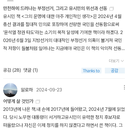
한다. 스스로의 삶에 가치를 부여하는 꼭 그만큼만 죽음도 의미를 가
가며 반사적 조절되지 못 해서 시력에 이상이 생기기 시작하는 나
적인 문장의 글쓰기로 이름을 날렸던 ‘지식소매상’ 글쟁이답게 필력
살 것인가제2장 : 어떻게 죽을 것인가제3장 : 놀고 일하고 사랑하고
서 알베르 카뮈의 <이방인>과 같이 실존주의적 자세는 약간 생각해
하여 최근에 그 바이케이드를 떠나 지식소매상으로서 돌아왔다. 저자
진다고 말한다. 생명도 존엄한 것이므로 죽음도 존엄한 것이어야 한
이'라는 것이 새삼스럽게 일어나는 상념에서 살아온 날들은 이미 내
만천하에 드러나는 부정선거, 그리고 유시민의 위선과 선동
은 여전하다. 하지만 글쓰기의 방식은 예전과는 사뭇 다르다. 전작 때
연대하라제4장 : 삶을 망치는 헛된 생각들 으로 되어 있다. 먼저 어떻
볼 필요가 있다. 죽음이란 인간이 피할 수도 없는 절대적인 종착지, 내
는 일상의 모든 순간마다 나름의 의미와 기쁨을 느끼며 살고 후회 없
다고, 그래서 존엄한 죽음을 준비하는 것도, 죽음의 방식을 선택하는
가 죽어가는 나이임을 직설적인 감각이 일어난다. 거울에서 문득 '내
유시민 책 <그의 운명에 대한 아주 개인적인 생각>은 2024년 4월
선보였던 글쓰기와는 다르게 유 전 의원은 산전수전 겪었던 인생사를
게 살 것인가에서는 '지금부터라도 내 삶에 대해 더 큰 자부심과 긍지
가 어떻게 죽을 것인지는 결국 내가 어떻게 살아야 하는 것인가란 의
이 죽기를 소망한다. 저자는 어떻게 살 것인가라는 명제속에는 함께
것도 각자의 존엄한 권리라고 주장한다(다소 민감한 문제인 안락사
가 늙어가고 있구나'를 느끼게 되는 순간, 우리는 늙어가는 자신을 만
총선 결과를 절대적 민의로 포장하여 선량한 국민을 선동함으로써
통해 자신의 개인적 감정을 솔직하게 드러내고 있다. 지식을 인용, 가
를 느끼고 싶다. 살아가는 모든 순간마다, 내가 하는 모든 일에서 의미
문도 준다.
개인적으로 락과 메탈, 재즈나 블루스와 같은 음악을 좋아
사는 삶에 대한 이타적 본성, 공감의 능력을 발휘하는 것을 연대라고
문제에 대한 저자의 견해는 분명하다). 놀고 일하고 사랑하고 연대하
난다는 것에서 앞으로 살아갈 날이 살아온 날보다 반비례적 일차 방
'윤석열 정권 타도'라는 소기의 목적 달성에 기여한 책이라 하겠다. 2
공해서 유창하게 풀어냈던 이전의 글쓰기가 이 책의 전체 중에서 반
와 기쁨을 느끼고 싶다.' (p. 38)고는 그는 말한다. 자기가 하고 싶고,
하기에 이 책 처음부터 조금 의아한 부분이 있었다. 국내 펑크락을 대
부른다. 연대 의식은 일, 놀이, 사랑과 더불어 삶을 의미있고 존엄하고
라사실 '어떻게 살 것인가'와 '어떻게 죽을 것인가'라는 질문은 같은 것
정식처럼 점점 짧아질 때 자신의 죽음을 생각해 보지 않는 사람은 거
026년 6월 3일 지방선거의 대대적인 부정선거 의혹이 불거져 국민
을 차지한다고 보면 된다. 나머지는 자신의 이야기를 쓴 것이다. 사실
자신에게 기쁨을 주는 일을 찾고 그 일을 해야 했던 청춘의 시간을 다
중에게 알린 크라잉넛이 나온 것이다. 크라잉넛의 공연에 가서 나도
품격 있게 만드는 제4원소이다. 최근에 지인때문에 병원에 자주 갔었
이다. 존엄한 죽음을 준비하는 삶은, 그 어떤 인생보다 의미와 가치를
의 없을 것이다. 반드시 겪어야 하고 반드시 닥쳐오는 타자의 마지막
적 저항이 들불처럼 일어나는 지금에야 국민은 이 책의 악의적 선동
그는 책 머리말에서 오랫동안 고집했던 글쓰기에 약간의 변화를 주느
른 곳에 썼다고 말하기도 한다. 그래서 그는 자신이 가장 잘 하는 일인
머리도 흔들고 소리를 지르고, 이래저래 재밌게 즐겼다. 우리의 인생
다. 병원에는 아픈 사람이 많다. 대학병원 응급실은 삶의 전쟁터다. 전
추구할 것이다. 질문이 같으므로, 답변도 다르지 않다. 유시민은 이 책
을 지켜보는 것이 아니라 ''현실적인 자신의 실존적 마지막이라는 사
과 오류를 뒤늦게 깨닫고 있을까. 결국 이 책에 대한 최종적 평가는 선
라 적잖이 어려움을 겪었다고 솔직하게 고백한다. 이번에 쓴 책이 지
글쓰기를 하면서 자유롭게 살기를 희망하는지도 모르겠다. 그는 무엇
에서 우리가 주인공이어야 하는데, 솔직히 우리가 주인공인적은 없었
더보기
통시장과는 다르지만 사람이 많이 모여 있는 곳으로 야구장도 마잖가
의 3장을 통해, '놀고 일하고 사랑하고 연대하라'로 답변하되, 4장 '삶
실''에서 인간의 유한성에 대한 근본적인 생각에 잠길 수 밖에 없다.
거의 공정성 의혹을 철저히 외면한 채, 왜곡된 선거 결과를 기반으로
금까지 썼던 책 중에서 힘들었으며 글쓰기만큼은 정치적 자기 검열을
보다도 먼저 자신이 즐거움을 느낄 수 있는 일인 배우고, 깨닫고, 다른
다. 크라잉넛이란 펑크하는 사람들이 글쟁이로 알아주고, 국회의원과
공감 (
28
)
댓글 (1)
지다. 잘 먹고 건강해야 야구장도 찾는다. '구구팔팔 이삼사!', 아흔아
을 마치는 헛된 생각들'을 통해 가치있는 삶을 망치는 못된 생각들을
이런 점에서 그의 정치를 내려놓고서 새로운 삶을 시작하는 선언서와
정당성을 기만하고 오히려 깨끗하고 옳을 길만 걸어왔던 윤대통령을
철저히 했다고 한다. 시작부터 독자와 좀 더 가까이 소통하려는 그의
사람과 나누는 일을 하고 싶어하며, 내면에서 솟아나는 욕망을 긍정
장관까지 역임한 사람이 부러워한다. 자기가 하고 싶은 것이 무엇인
홉 살까지 팔팔하게 살다 이틀 사흘 누웠다가 죽자는 말이다. 여한없
맹렬히 비판한다. 임상심리학자 마틴 셀리그만은 삶의 위대한 세 영
도 같은 책은 아니었을까 싶었다. 유한성의 존재라는 사실을 받아들
저격하는 확증편향적 선동의 결과물이라는 역사적 결론에 이를 것으
‘내려놓음’이 돋보인다. '저는 원래 사나운 사람이 아닙니다.'
지금
적으로 표출하면서 살고 싶어 한다.삶에 대한 생각은 이러하고, '어떻
지 아무런 망설임 없이 그것을 할 수 있다는 것이다. 그것이야말로 진
이 살고, 구차함이 없는 고통없는 죽음이야 말로 산자가 죽음에 이르
역을 '사랑, 일, 놀이'라고 하였고 유시민은 여기에 '연대(solidarit
일 준비를 한다는 것에서 그의 이야기는 정치인의 한 사람으로 독백
로 보인다. 이 책이 가진 논리적 오류와 저자의 위선적 선동 내용을 상
알로하
2024-09-23
메뉴
으로부터 2년 전 조국 서울대 교수는 ‘직업 정치인’ 유시민을 이렇게
게 죽을 것인가'에 대한 생각도 깊은 성찰 끝에 나온 것임을 느낄 수
정한 행복이 아닌가? 자본주의 사회에서 돈이 중요한 것은 알고 있으
는 연착륙이다. 지난해 갑자기 동생과 이별하게 되었던 기억을 되살
y)'의 가치를 덧붙인다. 연대란 '동일한 가치관과 목표를 가진 누군가
이 아니라 하나의 자연인의 ''유시민''이라는 사람을 만나게 되며 그의
세히 비판하면 아래와 같다. 1. 2024년 4월 총선 결과의 아전인수격
평가했다.
그는 치고 나가는 감각이 좋습니다. 그 점에서 ‘엉덩이’가
있는 내용들이 담겨 있다.죽음은 삶의 끝을 의미하는 것이 아니라, 삶
어떻게 살 것인가
나, 돈으로 인간을 모두 올리면 결국 남는 것은 극한의 허무이다.
돈
여보면 사랑하는 가족과 작별할 시간은 꼭 필요하다.
와 손잡는 것'이며, '공감을 바탕으로 사회적 공동선을 이루어 가는
이야기를 통해서 나아가 자신의 모습을 자각적이고 주체적인 자아로
호도와 여론 기만• 부정선거 의혹의 원천 배제: 제22대 총선은 사전
무거운 민주당의 386 정치인보다 낫죠. 그리고 그는 권력의 속성, 정
을 완성해 가는 것임을 말한다. '나는 어떤 사람일까?' '도대체 왜 이렇
2013년에 나온 책.내 손에 2017년에 들어왔고, 2024년 7월에 읽었
외에 아무 것도 할 수 없으면, 자신이 평생 살더라도 남아도는 돈이 있
것'을 의미한다. 무엇보다 유시민은 진보의 생물학을 주장한다. 진화
서 만나고자 하였다. 나의 인생 시작은 부모로부터 준비 없이 튀어나
투표와 당일투표의 비정상적인 득표율 격차, 통계학적 확률을 벗어난
치라는 ‘게임’의 법칙을 냉정하게 파악하고 있어요. ‘마키아벨리’적인
게 살아 온 것일까?' '계속 이렇게 살아가도 괜찮은 걸까?' 에 대한 질
다. 당시 노무현 대통령이 서거하고유시민이 유력한 정치 후보자로
더라도 결국 마음의 빈 공간을 채울 수 없기 때문이다. 크라잉넛이 부
론적 생물학은 인간이 설계된 대로 성장하고 자라도록 한다. 같은 유
온 인생이라도 마지막에 대한 준비는 남은 자신의 인생 시간을 어떻
수치 등 수많은 부정선거 혐의와 의혹이 제기되었다. 그럼에도 저자
재능이 있다는 말입니다. 그런데 유시민에게는 품성에 대한 ‘낙인’이
문을 자신에게 던지고 그에 대한 깊은 생각을 했음을 알 수 있다. '나
떠올랐으나 자신은 이제 정치를 하지 않겠다고 하면서 쓴 책이다. 그
러운 이유는 그들은 돈이 아니라 자기가 하고 싶은 것을 하는 것이다.