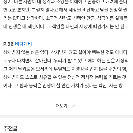
상이, 다른 사람이 내 생각과 소망을 이해하고 존중하고 배려해 준다
면 고맙겠지만, 그렇지 않다고 해서 세상을 비난하고 남을 원망할 권
리는 없다고 생각한다. 소극적 선택도 선택인 만큼, 성공이든 실패든
내 인생은 내 책임이다. 그 책임을 타인과 세상에 떠넘겨서는 안 된다.
삶의 존엄과 인생의 품격은 스스로 찾아야 한다. 죄악과 비천함에서
자기를 지키는 것만으로는 훌륭한 삶을 살 수 없다. 악당이나 괴물이
P.56
바람개비
되지 않았다고 해서 훌륭한 것은 아니다. 무엇이 되든, 무엇을 이루든,
상처받지 않는 삶은 없다. 상처받지 않고 살아야 행복한 것도 아니다.
‘자기 결정권’ 또는 ‘자유의지’를 적극적으로 행사해 기쁨과 자부심을
누구나 다치면서 살아간다. 우리가 할 수 있고 해야 하는 일은 세상의
느끼는 인생을 살아야 훌륭하다고 할 수 있다.
그 어떤 날카로운 모서리에 부딪쳐도 치명상을 입지 않을 내면의 힘,
상처받아도 스스로 치유할 수 있는 정신적 정서적 능력을 기르는 것
이다. 그 힘과 능력은 인생이 살 만한 가치가 있다는 확신, 사는 방법
을 스스로 찾으려는 의지에서 나온다. 그렇게 자신의 인격적 존엄과
인생의 품격을 지켜나가려고 분투하는 사람만이 타인의 위로를 받아
더보기
상처를 치유할 수 있으며 타인의 아픔을 위로할 수 있다.
추천글