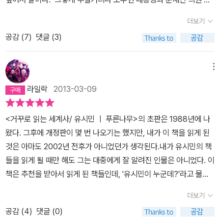
현실정치의 맥락에 포획당한 사람이었다. 나의 모든 행위가 정치적
는 그 특유의 예리한 감각이 왠지 책에 그대로 녹여져 있을 것만 같은
움에 발을 들일 수 없다. 언제까지 혼자 깔끔한 척할 수 없다. 문제는
야기가 나오면 무장해제되어 속이 아리며 ,그의 위로 아닌 위로에 마
이해타산에 따른 것으로 규정당하고 해석되는 한 떳떳하고 기쁜 마음
기대감이랄까.... 이런 기분이 들었기 때문이다. 어쩌면 우리 사회의
더보기
제일 더럽고 질이 나쁠수록 가장 아름답게 보이려고 노력하는 것이
음이 다독여짐을 느끼다가, 즐거운 일을 하고 살라는 이야기를 계속
으로 사회적 연대에 참여하기는 어려웠다. 계속 이렇게 산다면 온전
비정상적인 틀의 괘변을 그의 책으로 정리하는 마음이 기대감을 증폭
다. 인간의 오만과 왜곡은 그 더러움과 추악함이 커질수록 자신을 미
공감 (
7
)
댓글 (3)
해서 할 때면, 계속해서 고개를 끄덕거린다. 한 권의 책인데, 하나의
하게 행복한 인생을 살 수 없을 것 같았다.(본문 64쪽)청춘을 위한
시켰다. 2013.02.26근무 중 택배기사의 배달로 지난주에 주문한 책
화시키려고 한다.
한국은 영원히 신화의 제국이 될 것이다. 진실 뒤에
톤인지 모르겠다. 집중력이 확 떨어졌다가 몰입되었다가 그렇게 오르
질문, 어떻게 살 것인가유시민은 스무 살 무렵을 회상하며 유독 안타
을 받았다. 책이 궁금해서 흥분 조금 섞인 동요가 일어났다. 퇴근시간
가려진 불편함을 영원힌 은폐하고 대체하려는 것들이 신성하니 말이
락내리락 하며 책을 읽었다. 다 읽고 나니, 이거가 맞지 않는가 싶다.
까워 한다. 정말 원하는 삶이 무엇인지를 깊이 생각하지 않았다는 뉘
이 되어 집으로 곧장 가서 저녁밥도 먹지 않는 채로 바로 책을 펼쳤
메뉴
다. 폭력에 대한 최종적인 해결은 평화적 비폭력이라고 간디가 가르
소설을 읽을 때는 처음부터 끝까지 버릴 곳 없이 열광하는 경우가 자
우침이다. 그래서 이 책의 1장은, 청춘을 향하여 '어떻게 살 것인가'라
다. 그의 문체가 전체적인 시작과 끝의 맥락을 우선 파악하고자 우선
라일락
2013-03-09
쳤으나 그것은 결국 틀린 답이다. 영국에서 인도는 해방되어도 가난
주 있다. 하지만, 한 사람의 이야기를 읽는데, (그 자신 정치적 검열을
는 질문을 던지며, 너의 원하는 삶을 고민하고 살아내라고 거듭 강조
목차와 프롤로그, 에필로그를 읽었다. 역시 그의 문체는 논점의 힘을
과 내분에서 해방되지 않은 채 간디 역시 종교적 갈등으로 인한 내분
떨쳐내려고 노력했다고 하지만, 이게 검열이 아니라면, 어휴.. 얼마나
한다. 카뮈는 왜 자살하지 않느냐고 물었고, 우리는 죽지 않고 사는 이
느끼게 된다. 우선 첫 느낌은 시작과 끝의 글에서 정치인으로서의 딱
<거꾸로 읽는 세계사/ 유시민 ㅣ 푸른나무>의 초판은 1988년에 나
으로 암살되었다. 원래 경제학도였으나 이상하게 문학과 철학 그리고
고지식한 사람인가 싶기도 하고 ) 마냥 좋기만 하다면, 그게 이상한거
유를 찾아 답해야 한다. 카뮈는 '세상과 삶 그 자체가 부조리라고' 말
딱한 문장이 아니라 느낌이라는 감성적인 문투와 흡사 개인의 일기와
왔다. 그후에 개정판이 몇 번 나오기는 했지만, 내가 이 책을 읽게 된
역사까지 글을 적는 유시민의 입장에서 보면, 항상 역사라는 것은 뭔
지. 저자와 투닥거리며 책을 읽어나가고, 마지막 장을 덮으며, 크게
했다. 자살은 이 부조리를 체념하고 받아들이는 것이다. 따라서 살아
도 같은 자신에게 고백하는 자신에게 보내는 진술서 <<이 분이 또 진
것은 아마도 2002년 전후가 아니었던가 생각된다.내가 유시민의 책
가 실패와 좌절로 이루어진 것이라고 본다.
개인적으로 프랑스혁명
느낀바가 있다면 그건 성공한 독서라고 생각한다. 처음과 마지막의
가려면 이 부조리에 맞서 저항해야 한다. '지금 이 순간, 자유로운 존
술서 하나는 소설처럼 써내는 유명한 경력의 필력을 가졌다.>> 내지,
들을 읽게 될 때만 해도 그는 대중에게 잘 알려진 인물은 아니었다. 이
과 러시아혁명에 관심을 기울이기에 <어떻게 살 것인가>에서도 당통
여운이 가장 길다. (그래서, 중간이야 어떻든 만족스러운 느낌이 드는
재로서 있는 힘을 다해' 살아야 한다. 삶의 의미를 아는 자만이 상처를
자기 고백서 한 권을 마주하는 기분이 들었다. 대게가 보통 이런 글은
책은 추천을 받아서 읽게 된 책들인데, '유시민이 누군데?'라고 물었
이 프랑스혁명을 주도하였는데, 결국 같은 동지였던 로베스피에르에
걸지도 모르겠지만;) 진심을 드러내는 글이라고 생각한다. 읽기전이
견딜 수 있고 스스로를 치유할 수 있다. 하지만, 그 의미를 찾지 못한
어떤 학문적인 이론이나 논문처럼 굳어진 문장체가 아닌 것이 일반적
을 때 '서울대생들이 그의 책을 많이 읽는데, 대학생들에게 인기가 있
게 죽임을 당하고, 그 로베스피에르 역시 같은 혁명가 손에 죽는다. 트
나 읽고 나서나 그를 존경하고, 정치를 떠난 그의 일상을 응원한다. 책
이들은 작은 불운에도 쓰러지고 만다. 상처받지 않는 삶은 없다. 누구
이라서 이번 책은 에세이 성격의 문장과 형식으로 자신으로 그간의
더보기
어'라는 답변을 들었기 때문이다.그후에 유시민을 TV토론에서 보게
로츠키도 레닌과 같이 러시아혁명을 성공하고도 스탈린에게 정치적
도 이렇게 계속 내 주었으면 좋겠다. 에필로그까지 읽고 나서, 나의
나 아프다. 따라서 우리는 어떤 상처도 견딜 수 있는, 스스로 치유할
과정에 대한 소회와 그리고 앞으로 남겨진 삶에 대한 방향성을 지향
공감 (
4
)
댓글 (0)
되고, 곧 그는 정치계에 입문하게 된다. 16대, 17대 국회의원과 보건
패배와 함께 남미 대륙에서 암살당한다. 우리가 보는 세계역사는 성
장례식을 계획하고 싶다고 생각한다. 사람 일이란 어떻게 될지 모르