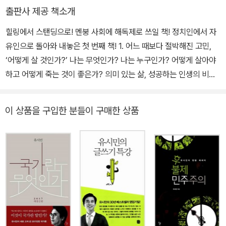
기 특강》 《그의 운명에 대한 아주 개인적인 생각》 《문과 남자의 과학
출판사 제공 책소개
공부》 《거꾸로 읽는 세계사》 《나의 한국현대사》 《역사의 역사》 《국
힐링에서 스탠딩으로! 멘붕 사회에 해독제로 쓰일 책! 정치인에서 자
가란 무엇인가》 《청춘의 독서》 등이 있다.
유인으로 돌아와 내놓은 첫 번째 책! 1. 어느 때보다 절박해진 고민,
‘어떻게 살 것인가?’ 나는 무엇인가? 나는 누구인가? 어떻게 살아야
하고 어떻게 죽는 것이 좋은가? 의미 있는 삶, 성공하는 인생의 비결
은 무엇인가? 품격 있는 인생, 행복한 삶에는 어떤 것이 필요한가? 이
것은 독립한 인격체로서 사회에 첫발을 내딛는 청년들뿐만 아니라 인
이 상품을 구입한 분들이 구매한 상품
생의 마지막 페이지를 이미 예감한 중년들도 피해갈 수 없는 질문이
라고 생각한다. 나는 여기 내가 나름대로 찾은 대답을 이야기했다. 삶
의 기쁨, 존재의 의미, 인생의 품격을 찾으려고 고민하는 모든 분들의
건투를 빈다. 그 무엇도 의미 있는 삶을 찾으려고 분투하는 그대들을
막아서지 못할 것이다.(p.11) 세상의 변화를 누구보다 예민하게 감지
하면서 한 걸음 앞서 시대와 삶의 과제를 고민해 왔던 유시민이 <어
떻게 살 것인가>라는 신간을 들고 정치시장을 떠나 지식시장으로 복
귀했다. ‘어떻게 살 것인가’라는 질문은 어느 시대 어떤 사람도 비껴가