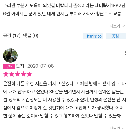
즐거워 보였다. 사실 국회법 어디에서 국회 출입시에 정장만 입어야
전체주의 독재를 날카롭게 비판한 대목들은 매우 전투적인 자유주의
추려낸 부분이 도움이 되었길 바랍니다.출생이라는 제비뽑기1982년
출입이 가능하다는 조항이나 국회의원의 의관 정식 규정이라는 규칙
자인 저자 유시민의 사상적 면모를 새삼 확인해 준다. 무시무시한 폭
6월 아버지는 군에 있던 내게 편지를 부치러 가다가 횡단보도 교통사
이라고 있다면 그곳에 국회의원은 반드시 정장을 입어야 한다는 조항
력을 동원해 공포정치를 조직화한 지성적 금욕주의자 칼뱅의 동기는
고로 돌아가셨다. 운전자는 스물 한 살 먹은 초보였던 것으로 기억한
도 어디에도 없는 걸로 알고 있다. 복식 규정이 없다는 말이다. 정치란
고상했다. 그가 모든 ‘죄인’에 대해 냉혹했던 것은 악과 싸우기 위해서
더보기
다. 그 편지는 내게 배달되지도, 사고 현장에서 발견되지도 않았다. p.
그저 엄숙하고 근엄해야 한다는 그 특유의 선민의식과 엘리트 의식,
였다. ‘하나님의 명예’를 드높이기 위해서는 도덕적 품성을 길러야 하
공감 (
17
)
댓글 (0)
296막연히 내 인생, 내 소신대로 산다고 생각했는데, 하나씩 짚어보
우월의식이라는 중압적 이미지에 덧칠된 국회에 첫 등원이 '백바지'라
고, 그렇게 하려면 계속되는 형벌이 필요하다고 생각했다. 공포정치
니 의외로 나의 성격,가치관, 생활 방식,취향이 생물학적 문화적으로
니? 난 개인적으로 백바지 안 백구두가 더 어울린다고까지' 한술 더
를 밀고나가는 것이 하나님이 자기에게 부여한 의무라고 믿었다. 그
가족사의 영향을 강하게 받았다는 사실을 깨달았기 때문이다. p.300
메뉴
뜬 생각도 들었다. 분명히 하자. 그는 ''틀린(법률적으로도) 게 아니라
리고 자신이 가진 신학적 정치적 견해에는 오류가 없다고 확신했다.
찬 이성 더운 가슴유물론은 인간 정신의 존재를 부정하지 않는다. 다
다른 거''였다. 예를 들어 그가 국회에 나갈 때 팬티 바람으로 나갔다
민지
2020-07-08
장 칼뱅은 현란한 신학 이론으로 무장한 광신자였다. 타인의 고통에
만 인간의 정신과는 무관하게 물질세계가 존재하며, 정신 역시 물질
면 엄밀히는 민법상 풍속법의 경범죄 단속 대상이 될 수도 있을지는
감응하지 못했을 뿐만 아니라 아무 죄책감도 느끼지 않은 채 수많은
의 운동이 만들어낸 것이라고 주장할 뿐이다. p.92일반적으로 철학
모르지만, 이건 위법도 아니고 불법도 아니며 더구나 누군가에게 재
사람을 고문하고 죽였다. 이런 사람을 가리켜 정신과 심리학자들은
온전히 나를 위한 시간을 가지고 싶었다.그 어떤 방해도 받지 않고, 나
적 죽음은 생물학적 죽음과 동시에 일어난다. 그런데 자아 정체성을
산적으로나, 신체적 위해를 가하는 나쁜 짓도 아니다. 그런데 모독했
‘사이코패스’라고 한다. 장 자크 루소가 나타나 칼뱅의 공포정치를 완
에 대해 탐구 하고 싶었다.35살을 넘기면서 지금까지 살아온 날들만
상실한 중증 치매 환자의 경우처럼 철학적으로는 사망하였지만, 생물
다고 난리였다. 단지 국회라는 이미지 혹은 그 체면에 백바지로 인해
전히 끝내는 사상의 혁명을 이룰 때까지 제네바 시민들은 무려 2백
큼 정도의 시간정도를 더 사용할 수 있겠다 싶어, 인생의 절반을 산 시
학적 의학적 법률적으로는 살아 있는 사람도 있다. p.94옳은 일을 필
서 손상된 관념적 손해를 입었다는 기분일 뿐이다.백바지가 누군가에
년 동안 자유와 개성과 다양성이 사라진 무덤 속에서 삶의 의미와 환
점에서 앞으로 어떻게 살 것인가에 대해 고민해 보자 생각했다. 어떠
요할 때 친절하게재단 업무 혁신을 추진하면서 그 사람들을 충분히
게 생명의 위협이라도 되었던가. 혹은 백바지가 국회 의정 활동에 심
희를 빼앗긴 채 살아야 했다.(p.275) 폴 포트는 그리 길지 않았던 집
한 삶이 좋은 삶이라 말할 수 있고 행복하게 살았다 말할 수 있을까?
존중하지 않았다. 필요하고 옳은 일을 하는 것만 생각했을 뿐, 그 일을
각하게 방해한 객관적 피해자가 있었던가라는 절박한 사유는 난 어디
권 기간 동안 당시 7백만 명 정도였던 캄보디아 국민 가운데 최소한 1
나의 고민을 함께 나눌 수 있는 유시민 작가의 책을 통해 어떻게 사는
친절하게 하지 않았다. 좋은 혁신 아이디어와 제도 개선책을 만든다
더보기