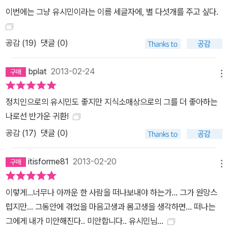
을 행복하게 만들 것이라는 믿음만큼이나 온전치 못한 것이라고 그는
이번에는 그냥 유시민이라는 이름 세글자에, 별 다섯개를 주고 싶다.
말한다. 일과 놀이와 사랑만으로는 인생을 다 채우지 못한다. 그것만
으로는 삶의 의미를 온전하게 느끼지 못하며, 그것만으로는 누릴 가
공감 (
19
)
댓글 (0)
치가 있는 행복을 다 누릴 수 없다. 타인의 고통과 기쁨에 공명하면서
함께 사회적 선을 이루어나갈 때, 우리는 비로소 자연이 우리에게 준
bplat
2013-02-24
모든 것을 남김없이 사용해 최고의 행복을 누릴 수 있다. 그런 인생이
메뉴
가장 아름답고 품격 있는 인생이다. 공감을 바탕으로 사회적 공동선
정치인으로의 유시민도 좋지만 지식소매상으로의 그를 더 좋아하는
을 이루어 나가는 것을 나는 ‘연대’라고 부른다. 그리고 이러한 연대가
나로선 반가운 귀환!
이루어내는 아름답고 유쾌한 변화를 ‘진보’라고 이해한다. <…> 진보
의 낡은 고정관념을 버릴 때가 왔다. <…> 진보주의는 만인의 것이다.
공감 (
17
)
댓글 (0)
누구든 유전적으로 무관한 타인의 복지를 위해 사적 자원을 기꺼이
내놓은 자발성을 발휘한다면 그 사람이 진보주의자이다. 나는 그렇게
itisforme81
2013-02-20
메뉴
생각한다.(p.249) 일, 놀이, 사랑은 ‘삶의 위대한 세 영역’이다. 흔히
들 그것만으로 훌륭한 삶, 인간다운 삶을 영위할 수 있다고 말한다. 그
이렇게...너무나 아까운 한 사람을 떠나보내야 하는가... 그가 원망스
러나 일과 놀이, 사랑만큼이나 본질적인 삶의 요소가 있다. 그것은 연
럽지만... 그동안에 겪었을 마음고생과 몸고생을 생각하면... 떠나는
대(solidarity)이다. 타인과의 연대 또는 사회적 연대는 단순한 도덕
그에게 내가 미안해진다.. 미안합니다.. 유시민님...