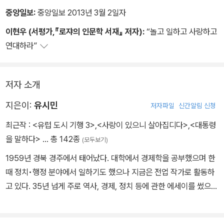
중앙일보:
중앙일보 2013년 3월 2일자
이현우 (서평가,『로쟈의 인문학 서재』 저자):
“놀고 일하고 사랑하고
연대하라”
저자 소개
지은이:
유시민
저자파일
신간알림 신청
최근작 :
<유럽 도시 기행 3>
,
<사랑이 있으니 살아집디다>
,
<대통령
을 말하다>
… 총 142종
(모두보기)
1959년 경북 경주에서 태어났다. 대학에서 경제학을 공부했으며 한
때 정치•행정 분야에서 일하기도 했으나 지금은 전업 작가로 활동하
고 있다. 35년 넘게 주로 역사, 경제, 정치 등에 관한 에세이를 썼으며
글쓰기, 도서비평, 여행, 과학 등으로 관심 분야를 넓히는 중이다. 주
요 저서로, 《유럽도시기행1, 2》 《어떻게 살 것인가》 《유시민의 글쓰