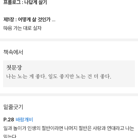
유시민은 이 책에서 자신이 살아온 지난 시기의 개인적 사회적 정치
프롤로그 : 나답게 살기
적 경험과 그에 대한 생각을 단편적으로 드러냈다. 고등학교 졸업반
시절의 일부터 대학 시절 야학 교사 활동을 거쳐 소위 ‘통합진보당 사
제1장 : 어떻게 살 것인가
태’와 18대 대통령 선거에 이르기까지, 어떤 감정과 생각이 자신의 삶
마음 가는 대로 살자
을 지배했는지 이야기한다. 직업으로서의 정치를 그만두기로 한 이
유, 그런 결정을 내리기까지의 고민을 보여준다. 그리고 자유인이 되
책속에서
어 어떤 삶을 살려고 하는지 솔직하고 소박하게 토로한다.
첫문장
나는 노는 게 좋다. 일도 좋지만 노는 건 더 좋다.
밑줄긋기
P.28
바람개비
일과 놀이가 인생의 절반이라면 나머지 절반은 사랑과 연대라고 나는
믿는다.