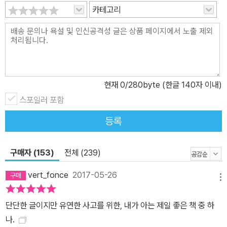
서 우리가 놓치고 잃어버린 것은 없는지 찬찬히 되짚어 본다. 2. 정치
카테고리
인에서 자유인으로 돌아와 내놓은 첫 번째 책! 대중적 글쓰기로 많은
독자들의 사랑을 받았던 유시민이 스스로 가장 자기답다고 생각하는
모습으로 돌아왔다. 이 책은 정치인 유시민에 가려져 있었던 자연인
유시민 지식인 유시민의 사람과 자연, 사회와 역사에 대한 생각을 온
전하게 보여준다. 이 책을 쓰는 작업은 그에게 자신의 미래를 새롭게
현재
0
/280byte (한글 140자 이내)
고민하고 설계하는 과정이었으며, 그는 책의 결론에 부합하는 결정을
스포일러 포함
내렸다. 자기다운 삶, 자신이 원하는 인생을 살기로 한 것이다. 이 책
을 쓰면서 나는, 오래 덮어두었던 내 자신의 내면을 직시할 기회를 가
등록
졌고 그것을 드러낼 용기를 냈다. ‘정치적 올바름’을 위해 감추거나 꾸
미는 습관과 결별했다. 내 자신의 욕망을 더 긍정적으로 대하게 되었
구매자 (153)
전체 (239)
다. 마음이 내는 소리를 들었다. 삶을 얽어맸던 관념의 속박을 풀어버
렸다. 원래의 나, 내가 되고 싶었던 나에게 한 걸음 다가섰다. 그렇게
vert_fonce
2017-05-26
메뉴
해서 내가 원하는 삶을 나답게 살기로 마음먹었다.(p.10) 이 책에서
유시민은 자신이 살아온 지난 시기의 개인적 사회적 정치적 경험과
단단한 글이지만 유연한 사고를 위한, 내가 아는 제일 좋은 책 중 하
그에 대한 생각을 단편적으로 드러냈다. 고등학교 졸업반 시절의 일
나.