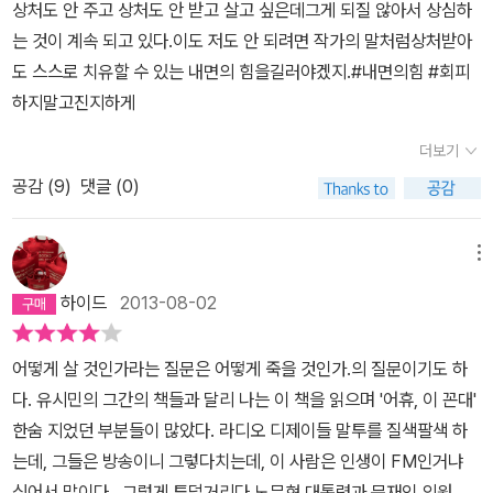
딪치지 못했다. 번민하면서 주저하는 내게, 세상이 먼저 부딪쳐 왔다.
의 정치는 멈춤이 아닐 것이다. 그러니까 '일반 시민으로서의 정치'는
상처도 안 주고 상처도 안 받고 살고 싶은데그게 되질 않아서 상심하
다. 진정한 자유란 이원화의 흑백논리에서 네 편과 내 편을 벗어나야
세상은 나더러 체념하거나 굴복하라고 했고, 나는 거절하고 저항했을
계속 되어만 할 것이고 보면, 여하튼 일반 시민으로서의 정치라는 게
는 것이 계속 되고 있다.이도 저도 안 되려면 작가의 말처럼상처받아
만 진정한 자유가 있다고 했다. 우리나라에서 이분법적 사고로 살아
뿐이다. 부당한 강요에 굴복하면 삶이 너무 비천해질 것 같았다. 그래
별 것도 없다. 선거일 되어서 투표하고 일반 시민으로서의 정치적인
도 스스로 치유할 수 있는 내면의 힘을길러야겠지.#내면의힘 #회피
가지 않으면 이방인 내지 외톨이로 만들어버리는 군중심리의 무서움
서 최소한의 인간적 존엄과 품격을 지키려고 발버둥 쳤다. 성년이 된
견해를 피력하는 정도는 누구나 다 국민이라면 할 수 있는 그런 권리
하지말고진지하게
에서 진정한 자유란 무엇인가?
자유라는 것은 분명히 달콤하고도 아
이후 오랫동안 내 삶을 지배한 감정은 기쁨이나 즐거움이 아니었다.
까지 내려놓았다는 말은 아닌 것으로 받아들여졌다. 그의 정치적인
름다우나, 생각보다 잔혹하고 어려운 길이다. 인간의 역사를 알면 지
더보기
수치심과 분노, 슬픔, 연민, 죄책감, 의무감 같은 것이었다.(본문 34
노하우는 결코 사장되어 버려서는 안될 소중한 정치적인 자산인 것은
금을 다시 생각하게 된다. 그런 점에서 유시민의 인생은 언제나 만인
쪽)독방에서 미농지 넉 장에 먹지를 대고 써내려간, 그 유명한 '유시
아닐까 싶었다. 이런 점에서 그의 백바지와 직업으로서의 정계은퇴가
공감 (
9
)
댓글 (0)
대 만인의 투쟁보단 그 만인 대 만인의 투쟁에 대한 투쟁이라고 봤다.
민의 항소이유서'(1985)엔 그러한 분노와 슬픔의 정서가 추동한 명
서로 오버랩되었던 해석에서도 흥분이 되었다. 그는 은퇴하면서 책을
그 점에서 김어준의 경우는 만인 대 만인 사이에 만인이라면 진중권
문(明文)과 미문(美文)으로 가득하다. 우리가 기억하는 유시민의
출간한다는 소문을 듣고 책이 나오기 전부터 주문을 넣고 기다렸다.
메뉴
교수와 유시민의 경우 그 만인 대 만인의 투쟁에 대한 투쟁일 것이다.
모습도 그즈음에 있다. 결기 어린 문장들, 분노하는 지식인, 그리고 정
마치 블랙버스터급 영화의 예고편을 보고 기다리 듯이, 고대하던 주
생각해보자. ‘모두 까기의 달인’과 언제나 제3선택지를 고른 자의 운
하이드
2013-08-02
치인 유시민. 하지만 오늘 유시민은, 그런 과거 자신의 삶이 행복하지
말 드라마를 기다리듯이 책이 빨리 나오기를 기다리는 독자의 심정으
명에서 말이다. 정치라는 세계는 항상 더럽고 치사하고 위험천만한
않았다고 회상한다. 가치 없는 삶이었기 때문이 아니라, 무엇보다 자
로 책을 기다렸다. 기다리면서 그의 이미지에 대한 첫 생각이 백바지
롤러코스터다.
그렇지만 정치와 우리와 무관하지 않으나, 사람들은
어떻게 살 것인가라는 질문은 어떻게 죽을 것인가.의 질문이기도 하
기 스스로 원했던 삶이 아니었기 때문이다. '합리적 의심과 깊은 사유
였고 그리고 책이 나오기도 전부터 이 글을 써 내려가고 싶었다. 특히,
그 세계를 외면한다. 자신만 더럽히는 것이 싫은 것인지, 아니면 골치
다. 유시민의 그간의 책들과 달리 나는 이 책을 읽으며 '어휴, 이 꼰대'
를 통해 확신에 이르지 못한 가운데' 어떤 이념이나 명분을 받아들였
그의 저서들에서 뿜어져 나오는 지식의 아우라와 함께 다양하고 깊은
가 아프니깐 그런지 알 수 없다. 단지 중요한 것은 언제나 우리들만은
한숨 지었던 부분들이 많았다. 라디오 디제이들 말투를 질색팔색 하
고, 무엇보다 직업정치인으로서도 행복하지 않았다. 가장 무거웠던
지식, 치밀하고 논리적인 글의 주장의 문체, 그리고 문제에 대한 짙은
옳아야 하는 것과 누군가는 더러워야 그 정의관을 실현할 수 있다는
는데, 그들은 방송이니 그렇다치는데, 이 사람은 인생이 FM인거냐
것은 직업정치인이라는 객관적으로 규정되는 나의 '정체성'이다. 나는
호소력 있는 글의 힘을 느낀다면 이번 책은 그의 감성도 엿보일 수 있
천박한 정의관이 아닐까 싶다. 더러운 세계에서 맞서 싸우려면 더러
싶어서 말이다. 그렇게 투덜거리다 노무현 대통령과 문재인 의원 이