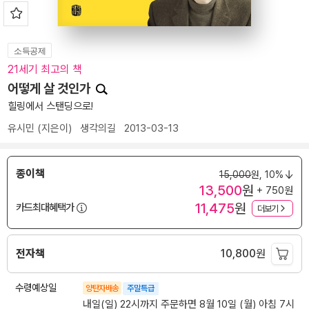
소득공제
21세기 최고의 책
어떻게 살 것인가
힐링에서 스탠딩으로!
유시민
(지은이)
생각의길
2013-03-13
종이책
15,000
원,
10%
13,500
원
+ 750원
11,475
원
카드최대혜택가
더보기
전자책
10,800
원
수령예상일
양탄자배송
주말특급
내일(일) 22시까지 주문하면 8월 10일 (월) 아침 7시