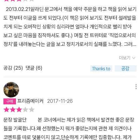
다. 1992년 보수진영으로 투항한 김영삼 후보가 당선되었지만 그는
2013.02.21알라딘 문고에서 책을 예약 주문을 하고 책을 읽어 보기
전임자보다 더 민주적이고 진보적인 정치를 했다. 2007년 당선된 이
도 전부터 이글을 쓰게 되었다.(이 책은 읽어 보기도 전부터 설레발을
명박 대통령은 국가를 개인적 ‘수익 모델’로 만들었지만 민주주의 정
치게 되는 오버적인 상황의 심리라면 얼마나 개인적으로 빨리 받아
치체제 그 자체까지 무너뜨리지는 못했다. 2012년 박근혜 후보가 당
보고 싶은 마음을 짐작하셔도 좋다.) 며칠 전 트위터로 '직업으로서의
선되었지만 그의 정책 공약은 5년 전 낙선했던 진보진영 대통령 후보
정치'를 내려놓는다는 글을 보고 정치가로서의 실패를 느꼈다. 그러
의 공약보다 더 진보적이었다. 진보 세력은 선거에 졌을 뿐 역사에서
나 정치가로서 실패가 반드시 정치 인생의 좌절이라던가 인생 자체를
패배한 것이 아니다. 대한민국은 옳은 방향으로 진화하고 있다. 그러
더보기
실패하지 않았다고 서두부터 이야기하고 싶었다.2003년도 국회의
니 문재인 대통령을 보고 싶었던 시민들이 ‘멘붕’에는 빠지지 않았으
공감 (
25
)
댓글 (6)
원이 당선이 되어 국회 첫 등원해서 의원 선서할 때, 그는 캐주얼 정장
면 좋겠다.(p.258~259) 이 책에서도 유시민은 자유주의자답게 모
에 백바지의 기억이 뚜렸하게 각인이 되었음을 기억한다. 국회 모독
든 문제에 대해서 개인을 사유와 행위의 주체로 놓고 생각한다. 모든
이라며 동료 의원들이 소리 지를 때, 뉴스에서 비친 그의 모습은 의외
메뉴
형태의 집단주의적 강제를 배격한다. 국가든 사회든 관습이든 종교든
로 신선하게 다가왔다. '오. 웬걸! 저 사람 딱 내 스타일인데!!'라는 생
이념이든, 인간이 그 무엇인가에 예속되는 것을 받아들이지 않는다.
프리즘메이커
2017-11-26
각이 먼저 스쳤을 만큼 강한 인상을 심어 주었다. '틀림이 아니라 다
존 스튜어트 밀의 <자유론>을 철학적 사유의 기초로 삼는 그는 스스
름'에서 신선한 바람을 일으킬 것만 같았기 때문이다. 사실은 그러하
로 원하는 삶을 옳다고 생각하는 방식으로 살아갈 개인의 자유를 속
문장 발굴단 본 코너에서는 제가 읽은 책에서 발견한 좋은 문장
다. 국회를 모독했다는 듯이 볼썽사납다는 야유와 함께 딱딱한 정치
박하고 탄압하려는 모든 종류의 전체주의 사상과 비타협적으로 싸운
들을 기록합니다.왜 선정했는지 뭐가 좋았는지에 관한 제 의견이나
판에서 그의 의상에 대한 일탈(기존 정장에서의 일탈)이 내가 보기엔
다. 공산주의자 폴 포트가 이끈 크메르 루주와 종교개혁가 장 칼뱅의
코멘트를 따로 덧붙이지 않고,단순하게 기록에만 집중합니다. 제가