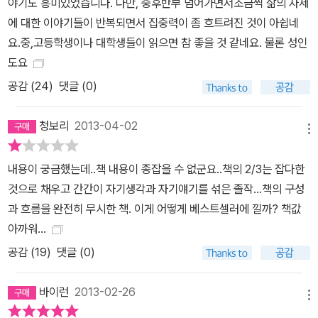
야기도 흥미있었습니다. 다만, 중후반부 넘어가면서조금씩 삶의 자세
인간관계를 관리하는 것이 위선으로 보인다. 인간의 존엄을 보장하는
에 대한 이야기들이 반복되면서 집중력이 좀 흐트려진 것이 아쉽네
세상을 만들기 위해 내 삶의 존엄을 해치는 것이 정말 훌륭한 일인지
요.중,고등학생이나 대학생들이 읽으면 참 좋을 것 같네요. 물론 성인
모르겠다.(p.195) 원래 정치 그 자체가 좋아서가 아니라 세상을 더
도요
좋게 만들고 싶어 정치에 뛰어든 것이 아니었던가. 세상을 더 좋게 바
꾸려면 정치가 중요하다. 그러나 정치 ‘아래’와 정치 ‘너머’의 변화가
공감 (
24
)
댓글 (0)
없다면 정치도 더는 바뀔 수 없는 것이 아닐까. 나는 직업정치를 떠나
내가 원하는 삶을 살기로 했다. 이제는 다른 방식으로 사회적 선을 추
청보리
2013-04-02
메뉴
구하는 사람들과 기쁘게 연대하기로 마음먹었다. 그렇게 마음먹은 순
간 눈앞을 가리고 있던 두터운 먹구름이 걷혔다. 해방감으로 가슴이
내용이 궁금했는데..책 내용이 종잡을 수 없군요..책의 2/3는 잡다한
터질 것만 같았다.(p.195) 이 책은 진심으로 ‘나다운 인생’을 살고자
것으로 채우고 간간이 자기생각과 자기얘기를 섞은 졸작...책의 구성
하는 이들에게, 또 자신이 옳다고 믿는 방식으로 세상을 살고자 하는
과 흐름을 완전히 무시한 책. 이게 어떻게 베스트셀러에 낄까? 책값
모든 이들에게 바치는 헌사이며 격려라고 할 수 있다. 거기에는 저자
아까워...
유시민 자신도 포함되어 있다. 3. 놀고 일하고 사랑하고 연대하라! 저
공감 (
19
)
댓글 (0)
자 유시민은 인생을 살아가는 가장 핵심적인 네 가지 요소를 ‘놀고 일
하고 사랑하고 연대하라’로 정리했다. 개인적 욕망을 충족하면서 즐
바이런
2013-02-26
메뉴
기며 사는 것이 최고라는 생각은 더 좋은 사회제도와 생활환경이 삶