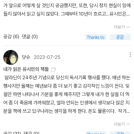
전자를 공유한 가족과 친족들이 서로를 돌보고 자신들의 기득권을 지
게 향유해야만 할 것인가에 대한 자아의 실존적인 요구를 해야만 한
는 이러한 시스템적 불신과 검증 요구를 단순한 음모론으로 치부하며
있습니다. 이 ‘낙인’은 그가 자신과 견해를 달리하는 사람을 예를 갖추
는 누구인가?'. '나는 무엇인가'는 자신의 정체성을 알고 싶은 사람들
가 앞으로 어떻게 살 것인지 궁금했지만, 또한, 당시 정치 현실이 맘에
그들의 인생은 곧 놀이이고 예술이었다. 인생은 예술이라고 말하려면
키는 것은 자연스러운 일이다. 이런 측면에서 진보주의란 '유전자를
다는 것이다. 이젠 정치적인 이야기보다는 자기가 잘할 수 있고 잘할
논의 자체를 봉쇄하였다.• 민의 왜곡과 정당성 급조: 책은 총선 결과
지 않고 야멸치게 비판하면서 생긴 것이죠. (조국, 『진보집권플랜』오
이라면 마땅히 던져야 할 질문들이지만, 그리 쉽게 답을 얻을 수 없을
들지 않아서 읽고 싶지 않았다. 그때부터 10년이 흐르고...유시민은
예술과 같은 삶을 살아야 하나, 우리의 인생은 예술이 아니라 그저 전
공유하지 않은 타인의 복지에 대한 진정한 관심과, 타인의 복지를 위
수 있으므로 즐길 수 있고 기쁨을 누릴 수 있는 일을 하기를 권하고 있
를 오직 ‘정권 심판’이라는 정당한 국민 여론의 표출로만 규정한다. 선
마이북, 2010, 277쪽)
그렇다면 ‘지식소매상’ 유시민은 ‘직업 정치
지도 모르는 질문이기에, 이 책을 읽으면서 독자들도 그와 같은 질문
여전히 글을 쓰면서 정치에 직접 나서지는 않지만,자신의 목소리는
시관에 전시된 박제된 동물에 불과하다. 폴 비릴리오의 <소멸의 미학
해 사적 자원의 많은 부분을 내놓는 자발성'으로 정의할 수 있다. 즉
다. 열정이 아무리 흘러넘치더라도 이에 부흥하는 재능이 뒷받침이
거 과정의 절차적 공정성이 담보되지 않은 상태에서 도출된 결과를
인’ 유시민을 어떻게 바라보고 있을까? 그는 자신의 냉철한 모습에
더보기
을 스스로에게 던져 보게 될 것이다.생명이 존엄하듯이 죽음도 역시
정확하게 내고 있다. 그가 잘 나이드는 모습을 보고 싶다. 그리고 오래
>에서 우리가 진짜 살아있으려면 그 존재가 어느 곳에 머물기만 하는
진보는 '혈연 집단에 대해서만 이타적으로 행동하는 동물 행동'과 정
되질 못하던가 혹은 그 반대로 재능이 아무리 특출나더라도 열정과
민주주의적 승리로 미화하는 것은 인과관계를 왜곡한 중대한 논리적
대해서 억울하다고 말한다. 감히 이렇게 표현해도 좋을지 모르겠지
공감 (
6
)
댓글 (0)
존엄해야 하기에 존엄사에 관한 생각도 함께 담아 놓았다.1장, 2장으
오래 그의 책을 읽고 싶다. 20240719
게 아니라 끊임없이 움직이는 것이다.
하지만 우리는 움직일 수 있는
반대의 가치와 실천을 도모한다. 인간의 본성을 거스르는 부자연스런
조건이 서포트 되지 않는다면 역시 그는 불만의 불행으로 보았다. 이
오류이다. • 데이터의 자의적 해석: 여론조사와 선거 데이터를 과학적
만, 그의 변(辯)은 재미있다. 본인의 가십을 위트 넘치게 '개그'로 승
로 거쳐서 제 3장에서는 '평생해도 즐거울 것 같은 일을 찾으라'고 말
공간은 있는가? 삶이란 그저 박제되어 있는 피조물에 불과하지 않은
길을 선택한 진보주의는, 늘 역사의 소수로 존재한다. 대체로 소수이
런 경우는 주위에서도 많이 본다. 열정과 재능 그사이에서 방황은 늘
분석인 양 제시하지만, 실제로는 본인의 진영 논리에 유리한 수치만
화시켜 자신의 모습을 반성하는 '내려놓음'을 보여준다. 「개그콘서
한다. 바로 이것이 그가 가장 이 책에서 말하고 싶었던 것일 수도 있
가? 그런 점에서 열정도 없이 꿈도 없이 그저 정해진 틀에 살아가는
닷슈
2023-07-25
메뉴
며, 현실의 권력 투쟁에서 패배하는 경우가 많다. 승리해도 그 승리를
쌍 우울하다. 그렇다면 그것에서 즐김과 누림을 결부시킨다면 이야기
취사선택하여 결론을 짜 맞추는 확증편향을 보여주고 있다. 2. 부정
트」의 ‘희극 여배우’를 흉내내서 말해 본다. “저는 원래 사나운 사람이
고, 자신이 처한 당면한 과제일 수도 있다는 생각이 든다.그는 소통에
인생이란 행복이란 있는 것인가? 사무실에 있는 다른 직원, 나보다
오래 지키지 못한다. 그럼에도 불구하고, 진보의 정신은 역사적으로
는 사뭇 달라진다. 문제는 이 순간이라는 점에서 우리 각자의 방향은
선거 묵인·동조 의혹과 저자의 위선적 행적• 선거 정의에 대한 선택적
내가 읽은 유시민의 책들
아닙니다. 저는 사실 조용하고 수줍은 편입니다.” 미디어에서만 나를
관한 이야기를 꺼내면서, ' 이 사람은 이런 좋은 이야기를 할 자격이
어린 직원이 나에게 아직 철이 덜 든 같다는 말을 들었다. 크라잉넛에
계속 진화하는 것 또한 사실이다. 지난 18대 대통령 선거에서 진보주
어디로 조준이 되어야 할 것인가. 혹은 우리의 생이라는 시간의 화살
침묵: 과거 유시민 저자는 민주화 운동과 정의를 외치며 정계에 입문
알라딘이 24주년 기념으로 당신의 독서기록 행사를 했다. 매년 하는
본 사람들은 아마 비웃을 것이다. 당신이 사납지 않다고? 그렇다. 나
되나? ' 아마도 의아해 하는 독자가 있을 것이다. 내가 하려는 말이 바
대한 이야기와 그런 밴드를 좋아하는 나, 사실 크라잉넛은 나이 40을
의는 패배했지만, 결코 낙심하지 않아야 할 이유가 여기에 있다. 201
이 어떤 과녁으로 조준될 것인가를 그는 묻고 있다.또한 이 즐거운 일
했으나, 지속적으로 제기되어 온 부정선거 의혹에 대해서는 철저히
행사지만 올해는 예년보다 좀 더 보기 좋고 감각적인 느낌이 든다. 잊
는 사납지 않다. 그런데 어떤 상황에서는 나도 모르게 분노가 치민다.
로 그것이다.' (p. 178)' 나는 나와 의견이 다른 사람에 대해 적대감을
바라보는 중년이다. 그런 중년을 바라보는 남자들의 음악에 지난 청
2년 박근혜 후보가 당선되었지만 그의 정책 공약은 5년 전 낙선했던
이 가치와 의미의 긍정적인 느낌으로 승화되고 주변의 이웃과 소통을
침묵하거나 방조해 왔다는 비판을 받는다. 선거 제도의 투명성을 감
을만 하면 나타나서 기분을 좋게 해주지만 그렇게 내가 한 살을 더 먹
그 분노를 감추어야 한다고 생각하지만 실패할 때가 많다. 분노를 억
느꼈다. 남이 나를 있는 그대로 인정하고 존중해 주기를 원하면서도
춘이나 지금도 같이 머리를 흔들고 목소리를 지를 나에게 철없어 보
진보진영 대통령 후보의 공약도바 더 진보적이었다. 진보 세력은 선
통하여 일종의 연대로 하며 공통 체적인 선을 지향하기를 권한다.(개
시해야 할 지식인의 책무를 저버린 행보이다.• 진영 방어를 위한 여론
어 좀 더 죽음에 가까워졌고, 얼마 안되는 인생에서 생각보다 많은 지
누르는 데 겨우 성공하는 경우에는 나도 모르게 냉소적으로 변한다.
남을 이해하려는 노력을 적게 했다. 그렇게 하면 소통과 협력을 이루
일지 모른다.
철이 없다는 것에 대해 나는 이제 오히려 좋겠다고 받아
거에 졌을 뿐 역사에서 패배한 것이 아니다. 대한민국은 옳은 방향으
인적으로는 블로그에 댓글로 소통으로 주고받는 역할도 어쩌면 일종
왜곡: 저자는 중앙선거관리위원회의 시스템적 허점이나 투·개표 과정
분을 책에 쓰고 있구나라는 생각을 하게 한다. 돈도 물론이다. 작가
내 안에 내가 아닌 누군가 있는 것만 같다. 이게 뭐지? (유시민, 『어떻
어 내기 어렵다. ' (p. 186)이제, 그는 소통과 인간관계의 비결은 자기
들인다. 철이 들었다란 무엇인가? 과연 그 철이란 어떤 것을 말하는
로 진화하고 있다. 그러니 문재인 대통령을 보고 싶었던 시민들이 '멘
의 연대라고 보았다.) 이제는 1막의 막을 내리고 다시 인생 2 막을 올
의 불투명성을 지적하는 목소리를 조롱하고, 도리어 이를 지적하는
유시민의 책을 비교적 꼬박꼬박 보는 편인데 의외로 알라딘 기록에
게 살 것인가』아포리아, 2013, 108~109쪽)
토론 진행 경험이 있어
마음을 닦는 것임을 마음 속 깊은 곳으로부터의 성찰로 깨닫게 되었
가? 그것은 인생을 말하는 것일 터이다. 계산적이고 이기적이고 현실
더보기
붕'에는 빠지지 않았으면 좋겠다.(본문 259쪽)자유인 유시민의 선동
리고자 하는 시점에서 이 책이 나왔음이 개인적으로도 상당한 반향을
국민을 ‘현실 부정’으로 몰아세우며 진영의 이익만을 대변해 왔다.•
의하면 내가 구입한 유시민 책은 고작 4권 뿐이었다. 그의 책을 직접
서 유 전 의원은 타의 추종을 불허한다. 그는 친정이나 다름없던 TV
으리라.그밖에도 '아이를 옳게 사랑하는 방법' 으로 부모들이 저지를
의 부정함에 타협하는 것에서 말이다. 나라고 계산적이고 이기적인
공감 (
31
)
댓글 (0)