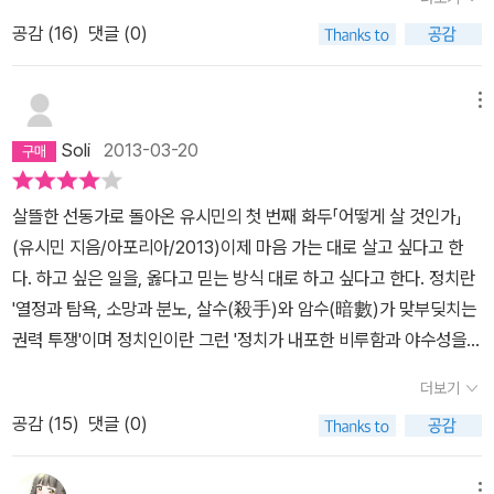
에서도 찾아 볼 수가 없었다. 간혹 미국이나 기타 다른 나라의 국회에
50만 명을 죽음의 심연으로 몰아넣었다. 정확한 통계가 없으니 이것
삶이 고귀하고 품격있는 삶인지 그의 생각을 통해 내 자신을 되돌아
고 해서 혁신을 성공시킬 수 있는 것은 아니다. 변화를 거부하는 기득
서 근무복장이 티셔츠에 청바지 차림으로 국정을 돌보는 것을 보면
공감 (
16
)
댓글 (0)
은 어디까지나 추정치일 뿐이다. ‘킬링필드’라는 이름이 붙은 크메르
보고 성찰 할 수 있는 시간이 되었다고 생각된다. 유시민 작가는 놀고
권층의 저항을 극복할 수 있는 전략을 세우고 혁신의 동력을 확보하
서 우리나라 사람들이 국회에서는 반드시 정장이 아니면 안 된다는
루즈 정권의 대학살은 단순히 많은 사람을 잔인하게 죽인 사건이 아
일하고 사랑하고 연대하면서 기쁜 삶을 찾아나서는 삶을 살아가라고
지 않으면 옳은 개혁도 실패한다. 훗날 열린우리당 국회의원과 참여
중대한 이유를 가진 인식의 차이는 과연 무엇일까라는 차원에서 접근
니다. 그것은 아름다운 이상 또는 강철 같은 신념을 폭력적 방법과 결
말한다. 앞의 3가지-내가 하고 싶은 일을 하며 놀고, 일하고 사랑하며
메뉴
정부 국무위원으로 일하면서 나는 똑같은 실패를 다시 겪었다. p.182
해 본다면 아주 재미나는 인간의 심리적 행태적인 물음이 앞선다. 그
합함으로써 일어난 국가범죄였다. 1975년 미국의 지원을 받던 군부
사는 삶에 대해선 많이 생각해 봤지만 연대하는 삶이 무엇인지 쉽게
기적을 일으키는 거울뉴런맹자의 측은지심과 다윈의 '본능적 동정
Soli
2013-03-20
럴지도 모른다. 의전적인 행위에 첫 번째가 의복에 대한 상징성이 더
정권을 전복하고 정권을 장악한 크메르 루주는 완전히 평등한 세상을
와닿지 않았다. 연대가 뭘까 하는 궁금증으로 한페이지 한페이지를
심'은 같은 것이다. p.247유복한 집안의 머리 좋은 도련님이었던 카
하였다면 그의 다소간의 일탈이 야유가 아니라 신선하게 받아들여진
만든다는 목표 아래 인간을 ‘개조’하려 했다. 이를 위해 사유 재산과
넘기다 후반부에 다달을 수록 연대는일, 놀이, 사랑고과 더불어 삶을
를 마르크스와 프리드리히 엥겔스가 「공산당 선언」을 쓴 것도 바로 이
살뜰한 선동가로 돌아온 유시민의 첫 번째 화두「어떻게 살 것인가」
나의 성격도 알게 모르게 질타보다는 박수를 보낸 생각이 떠올랐
가족, 자본주의적 기업, 자본주의와 관련이 있다고 여겨지는 모든 형
의미 있고 존엄하고 품격있게 만드는 제4원소라는 그의 글을 읽고 깊
본능 때문이었다고 생각한다. p.245
(유시민 지음/아포리아/2013)이제 마음 가는 대로 살고 싶다고 한
다. 하기야 이 나라가 어떤 나라인가? 국호와 정권과 나라의 시스템
태의 문화 양식을 철저히 파괴했다. ‘인간 개조’를 방해한다고 판단하
게 공감했다.나는 나의 정치 성향을 드러내는 것을 그리 좋아 하는 편
다. 하고 싶은 일을, 옳다고 믿는 방식 대로 하고 싶다고 한다. 정치란
이 바꿨다고는 하지만, 조선 500년 동안의 기득권을 가진 양반님네
면 누구든 다 죽였다. 일차적인 숙청 대상은 예전 정권의 권력기구에
은 아니지만 김대중 노무현 문제인 정당을 지지하는 진보 성향의 사
'열정과 탐욕, 소망과 분노, 살수(殺手)와 암수(暗數)가 맞부딪치는
들이야 한여름에도 두루마기와 도포를 입고 땀을 흘려야 했던 격식과
종사했던 관료, 공무원, 경찰, 자본주의 경제체제와 관련된 기업인과
람이다. 특히 유시민작가와 조국장관의 행보를 보며, 소위 말해 특권
권력 투쟁'이며 정치인이란 그런 '정치가 내포한 비루함과 야수성을
체면이 목숨보다도 중요한 가치적인 관념이 아직도 곳곳에 승계되어
기술자들, 그리고 의사와 교사 등 중산층 지식인들이었다. 안경을 쓰
층도 그들이 가진 것을 나누고 더불어 살아가는 사회를 만들고자 하
인내하고 소화'하는 것이기에, 그는 정치인으로 보낸 지난 10년이 행
오고 있음을 부인하기 어렵다고 한다면 지금의 국회라는 곳의 구성원
거나 글을 읽을 줄 안다는 이유만으로 총살당한 사람도 숱하게 많았
는 의지를 보았고 깊은 감동을 받았다. 사람들은 흔하게 진보정당과
더보기
복하지 않았고, 앞으로도 직업정치인으로는 살지 않겠다고 선언했
들도 국회의 가식적인 권위와 격식과 체면 앞에서 감히 백바지를 입
다. 폴 포트는 도시를 자본주의적 착취와 타락의 심장이라고 판단했
보수정당을 자본주의 체제로 이분화해 생각하곤 하지만 그가 생각하
공감 (
15
)
댓글 (0)
다. 그 때문일까? 유시민은 이 책 <어떻게 살 것인가>에서, 정치인으
고 나타났다는 정형화된 오래된 바위 같은 사고의 그 틀을 깨어지지
다. 크메르 루주 정권은 1백만이 넘던 수도 프놈펜 주민들을 모두 농
는 진보를 설명하자면 측은지심을 기반으로 유전자를 공유하지 않은
로 펴낸 지난 10년 간의 책들과 달리 사회적으로 민감한 이슈에도, 도
가 못 했던 것이 아니고서야 달리 설명할 방법이 없다. 맹신적인 믿음
촌 집단 농장으로 이주시켰다. 환자와 노인, 어린이와 임산부도 예외
타인의 복지에 대한 진정한 관심과, 타인의 복지를 위해 사적 자원의
메뉴