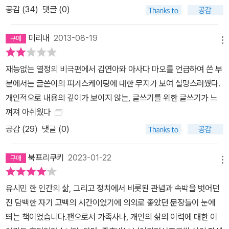
부터 대학 시절 야학 교사 활동을 거쳐 소위 ‘통합진보당 사태’와 18
공감 (
34
)
댓글 (0)
대 대통령 선거에 이르기까지, 어떤 감정과 생각이 자신의 삶을 지배
했는지 이야기한다. 직업으로서의 정치를 그만두기로 한 이유, 그런
미리내
2013-08-19
메뉴
결정을 내리기까지의 고민을 보여준다. 그리고 자유인이 되어 어떤
삶을 살려고 하는지 솔직하고 소박하게 토로한다. 이젠 정치적 자기
재능없는 열정의 비극편에서 김연아와 아사다 마오를 언급하여 쓴 부
검열 없이 정직하게 말하고 싶다. 나는 정치의 일상이 요구하는 비루
분에서는 글쓴이의 피겨스케이팅에 대한 무지가 보여 실망스러웠다.
함을 참고 견디는 삶에서 벗어나 일상이 행복한 인생을 살고 싶다. 야
개인적으로 내용의 깊이가 보이지 않는, 글쓰기를 위한 글쓰기가 느
수의 탐욕과 싸우면서 황폐해진 내면을 추스르려고 발버둥치는 사람
껴져 아쉬웠다
이 아니라 내면이 의미와 기쁨으로 충만한 인간이 되기를 원한다. 정
공감 (
29
)
댓글 (0)
치적 욕망의 화신이라는 세상의 비난에 맞서 내 자신의 도덕적 정당
성을 주장하는 싸움이 과연 가치 있는 일인지 의심한다. 정치를 하면
북프리쿠키
2023-01-22
서 너무나 많은 사람들을 만났지만 정작 사랑하는 사람을 사랑할 시
메뉴
간은 언제나 부족했다. 세상의 모든 비극과 불의에 대해서 내 몫의 책
유시민 한 인간의 삶, 그리고 정치에서 비롯된 관념과 속박을 벗어던
임이 없는지 살펴야 하는 게 괴로웠다. 왕의 심기를 살피는 신민(臣
진 담백한 자기 고백의 시간이었기에 의외로 좋았던 문장들이 눈에
民)처럼, 변덕스러운 여론을 언제나 최고의 진리로 받들어야 하는 정
띄는 책이었습니다.팬으로서 가족사나, 개인의 삶의 이력에 대한 이
치인의 직업윤리가 너무 무거운 짐으로 느껴진다. 목적의식을 가지고