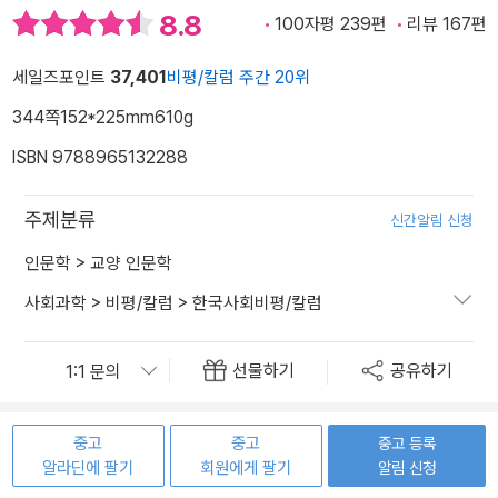
8.8
100자평 239편
리뷰 167편
세일즈포인트
37,401
비평/칼럼 주간 20위
344쪽
152*225mm
610g
ISBN 9788965132288
주제분류
신간알림 신청
인문학
>
교양 인문학
사회과학
>
비평/칼럼
>
한국사회비평/칼럼
선물하기
공유하기
중고
중고
중고 등록
알라딘에 팔기
회원에게 팔기
알림 신청