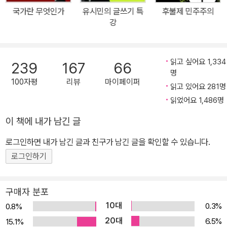
지 않는 것이지만, 이른바 ‘힐링 열풍’이 대세를 형성할 만큼 상처받은
국가란 무엇인가
유시민의 글쓰기 특
후불제 민주주의
사람이 많은 ‘멘붕의 시대’에 자기다운 삶을 꿋꿋하게 살아가려는 사
강
람에게는 특별한 의미와 가치를 지닌 고민이라고 그는 믿는다. 상처
받지 않는 삶은 없다. 상처받지 않고 살아야 행복한 것도 아니다. 누구
나 다치면서 살아간다. 우리가 할 수 있고 해야 하는 일은 세상의 그
읽고 싶어요 1,334
239
167
66
명
어떤 날카로운 모서리에 부딪쳐도 치명상을 입지 않을 내면의 힘, 상
100자평
리뷰
마이페이퍼
읽고 있어요 281명
처받아도 스스로 치유할 수 있는 정신적 정서적 능력을 기르는 것이
읽었어요 1,486명
다. 그 힘과 능력은 인생이 살 만한 가치가 있다는 확신, 사는 방법을
스스로 찾으려는 의지에서 나온다. 그렇게 자신의 인격적 존엄과 인
이 책에 내가 남긴 글
생의 품격을 지켜나가려고 분투하는 사람만이 타인의 위로를 받아 상
로그인하면 내가 남긴 글과 친구가 남긴 글을 확인할 수 있습니다.
처를 치유할 수 있으며 타인의 아픔을 위로할 수 있다.(p.56) ‘왜 자
로그인하기
살하지 않는가?’ 카뮈의 질문에 나는 대답한다. 가슴이 설레어 잠을
이루지 못하는 밤이 있다. 이루어지기만 한다면 너무 좋아서 두 주먹
을 불끈 쥐고 뛰어오를 것 같은 일이 있다. 누군가 못 견디게 그리워지
구매자 분포
는 시간이 있다. 더 많은 것을 주고 싶지만 그렇게 할 수가 없어 미안
10대
0.3%
0.8%
한 사람들이 있다. 설렘과 황홀, 그리움, 사랑의 느낌…. 이런 것들이
20대
6.5%
15.1%