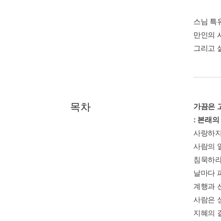
스님 특
만인의 
그리고 
목차
가끔은 
: 본래의
사랑하지
사람의 
침묵하라
날마다 
계행과 
사람은 
지혜의 