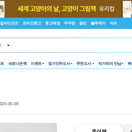
알라딘굿즈
온라인중고
중고매장
우주점
음반
블루레이
커피
서
스트
새로나온책
이벤트
정가인하도서
추천도서
작가와의 만남
북
020-05-08
종이책