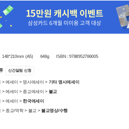
148*210mm (A5)
648g
ISBN : 9788952786005
류
신간알림 신청
서
>
에세이
>
명사에세이
>
기타 명사에세이
서
>
에세이
>
종교에세이
>
불교
서
>
에세이
>
한국에세이
서
>
종교/역학
>
불교
>
불교명상/수행