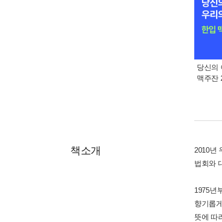
당신의 
맥주잔 2
책소개
2010년
법회와 
1975
향기롭게
뜻에 따