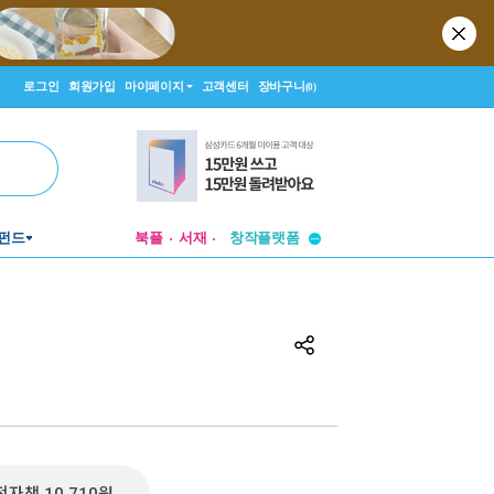
로그인
회원가입
마이페이지
고객센터
장바구니
(0)
투비컨티뉴드
펀드
북플
서재
창작플랫폼
투비컨티뉴드