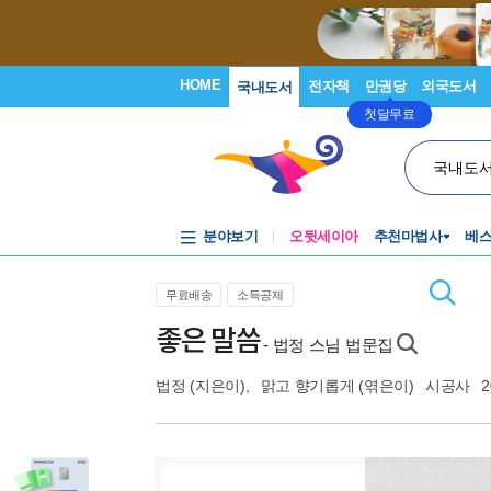
HOME
전자책
만권당
외국도서
국내도서
첫달무료
국내도
분야보기
오뒷세이아
추천마법사
베
무료배송
소득공제
좋은 말씀
- 법정 스님 법문집
법정
(지은이),
맑고 향기롭게
(엮은이)
시공사
2