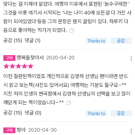
맞다는 걸 이제야 알았다. 여행의 이유에서 표현된 ‘늙수구레한 ‘
다레, 살만 루슈디로 이어나간다. 10년 만에 재출간을 준비하면
그것을 비롯 여기서 시작되는 ‘나는 나이 40에 모든걸 다 가진 사
서 작가는 “여행은 세 번에 걸쳐 이루어진다. 여행을 계획하고 상
람이 되어있었다‘등등 그의 문장은 웬지 끌림이 있다. 하루키 다
상하면서 한 번, 실제로 여행을 해나가면서 또 한 번, 그리고 그
음으로 좋아하는 작가가 되었다.
여행을 기억하고 기록함으로써 완성된다. 나는 10년 전에 이 책
공감 (
15
)
댓글 (1)
을 출간하면서 그 세 번의 여행이 모두 끝났다고 생각했다. 그러
나 다시 교정쇄를 받아 원고를 더하거나 빼고, 사진들을 뒤적이면
행복을찾아서
2020-04-20
서 그 여행이 아직 끝나지 않았으며, 언제든지 다시 시작될 수 있
메뉴
다는 것을 알았다”고 말했다. 여행이 끝나고 10년이 흐른 뒤에야
이전 절판된책이었죠 개인적으로 김영하 선생님 팬이라면 반드
작가는 모든 여행은 ‘오래 준비해온 대답’처럼 시작된다는 것을
시 읽고 보는책(사진도 있어서요) 여행하는 기분도 들구요~^^
알게 되었다. 여행 후 10년 동안 자신에게 일어난 변화를 모두 알
지친 저의 인생의 변곡점에서 김영하 선생님의 선택을 보고 많이
고 난 후에 다시 읽게 되는 여행기는 작가 개인에게도 물론 각별
깨닫게 되는 책이었습니다~^^
하겠지만 그의 문체와 통찰력을 사랑하는 많은 독자들에게도 좋
공감 (
15
)
댓글 (0)
은 선물이 될 것이다.
청아
2020-04-30
메뉴