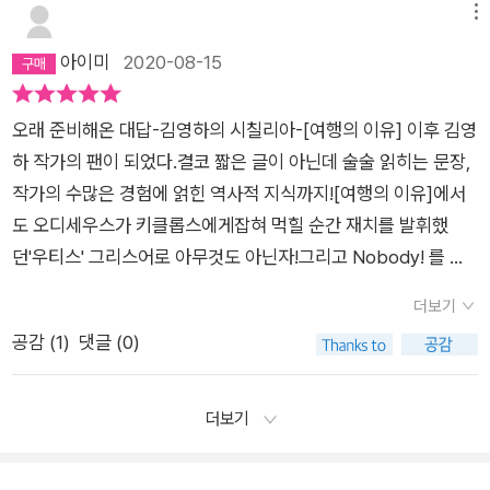
메뉴
아이미
2020-08-15
오래 준비해온 대답-김영하의 시칠리아-[여행의 이유] 이후 김영
하 작가의 팬이 되었다.결코 짧은 글이 아닌데 술술 읽히는 문장,
작가의 수많은 경험에 얽힌 역사적 지식까지![여행의 이유]에서
도 오디세우스가 키클롭스에게잡혀 먹힐 순간 재치를 발휘했
던'우티스' 그리스어로 아무것도 아닌자!그리고 Nobody! 를 서
술 했었다.오디세이아의 한장면을 통한 나를 드러냄과 드러내지
더보기
않음을 깊이 사유하게 한 최고의 비유였다.어찌 같은 책을 읽고
공감 (
1
)
댓글 (0)
이런 비유까지 할 수 있는지 그래서 최고의 지식인이고 작가겠
지.'1663.1.11.에트나산화산 분출시칠리아.몰타강타.6만여명 사
망'그래서 신도시를 건설 했다고 한다.죽음을 기억하라는 '메멘토
더보기
모리'현재를 즐기라는 '카르페 디엠'이곳 사람들은 이 두 단어를
기억하고 살아가는 것 같다.책을 읽는 동안 현재 시칠리아 뿐만