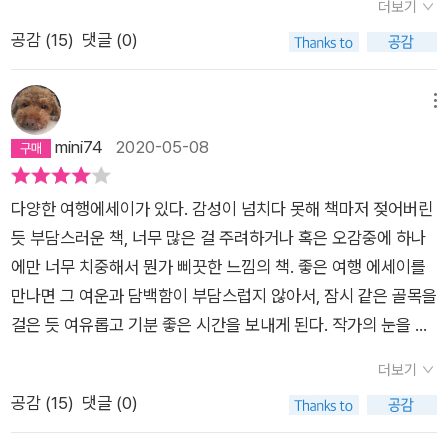
더보기
도 하고, 언젠가 상황이 좋아져서 편하게 여행할 수 있게 되면 그
공감 (
15
)
댓글 (0)
때는 나도 저자를 따라 이탈리아 남부를 여행해보리라 하는 다짐
도 해봤다. 이 책은 저자가 이탈리아 남부 시칠리아 지역을 여행
한 기록을 담고 있다. 저자는 당시 몸이 열 개라도 모자란 상황이
메뉴
었다. 국립대학(한국예술종합학교)에서 학생들을 가르쳤고, 방송
mini74
2020-05-08
국에서 라디오 프로그램을 진행했고, 다양한 행사에 불려 다녔고,
여러 매체에 수시로 글을 기고했다. 덕분에 남부럽지 않은 인기를
다양한 여행에세이가 있다. 감성이 넘치다 못해 책마저 젖어버린
누리고 서울에 괜찮은 집 한 칸도 가졌지만, 정작 자신의 글은 쓸
듯 부담스러운 책, 너무 많은 걸 주려하거나 혹은 오감중에 하나
수가 없었다. 소설가인데, 소설을 쓸 여력이 없었다. 그런 상황을
에만 너무 치중해서 뭔가 삐끗한 느낌의 책. 좋은 여행 에세이를
알아본 사람들이 '좀 쉬어야 하는 거 아니야?'라고 말해도 '괜찮
만나면 그 여운과 담백함이 부담스럽지 않아서, 잠시 같은 골목을
아.'라고 말하며 도리질하고 하던 일에 열중했다. 그러던 어느 날,
걸은 듯 여유롭고 기분 좋은 시간을 보내게 된다. 작가의 눈을 통
정말 이대로 살면 안 될 것 같다는 생각이 들었다. 마침 얼마 전
해 보는 그 곳의 사진들과, 작가의 묘사로 음미하게 되는 음식들
방송 프로그램 촬영을 위해 이탈리아 남부 시칠리아를 여행했던
더보기
의 향과 그 과정과 주변의 풍경들, 과하지 않은 투덜거림과 감상,
것이 떠올랐다. 그때 일정에 쫓겨서 가보지 못한 곳들, 가봤지만
공감 (
15
)
댓글 (0)
그 곳을 여행한다면 가졌을 호기심이나 알고 가면 더 좋을법한 역
또 가보고 싶은 곳들이 생각났다. 아내의 동의를 얻어 장기 여행
사적 지식들이 차분하게 여행지의 골목들에 담겨있다. 시칠리아