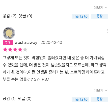
려 그것들을 위해 하루하루를 살아가고 있었다. 읽지 않는 책들,
잠깐 도시를 떠나도 시 한 수 너끈히 쓸 것 같은 감상에 젖게 되는
더보기
보지 않은 DVD들, 듣지 않는 CD들이 너무 많았다. 인터넷서점
데그 멋진 곳에서 저자는 충분히 내 안의 어린 예술가를 만났을꺼
공감 (
2
)
댓글 (0)
에서 습관적으로 사들인 책들이 왜 자기를 읽어주지 않느냐고 일
야...워낙 좋아하는 작가이기도 하고평소에 접할 수 없는 낯선 곳
제히 나를 비난하고 있었다. 그런 비난이 두려워 우리는 후회의
의 이야기여서인지더 흥미롭게 읽었던 오래 준비해온 대답...오늘
순간을 미래로 이월해버린다. 나중에는 보겠지. 언젠가 들을 날이
메뉴
저녁엔 알라딘에서 함께 구입한 굿즈 이탈리아 뱀주사위놀이로
있을 거야. 그러나 그런 날은 여간해서 오지 않는다. 새로운 물건
iwasfaraway
2020-12-10
아이들과 베라내기 타이틀전을 할 생각이다. ^^
들이 계속 도착하기 때문이다. 나는 한순간의 만족을 위해 사들
인, ‘너무 오래 존재하는 것들’과 결별해야겠다고 결심했다. 사서
그렇게 모든 것이 막힘없이 흘러갔다면 내 삶은 좀 더 가벼워질
축적하는 살밍 아니라 모든 게 왔다가 그대로 가도록 하는 삶, 시
수 있었을 텐데, 더 많은 것이 샘솟았을지도 모르는데, 라고 생각
냇물이 그러하듯 잠시 머물다 다시 제 길을 찾아 흘러가는 삶. 음
하게 된 것이다.이런 인생을 흘러가는 삶, 스트리밍 라이프라고
악이, 영화가, 소설이, 내게로 와서 잠시 머물다 다시 떠나가는
부를 수는 없을까? 37- P37
삶. 어차피 모든 것을 기억하고 간직할수는 없는 일이 아니냐. - 3
52023. apr. #오래준비해온대답 #김영하
더보기
공감 (
1
)
댓글 (0)