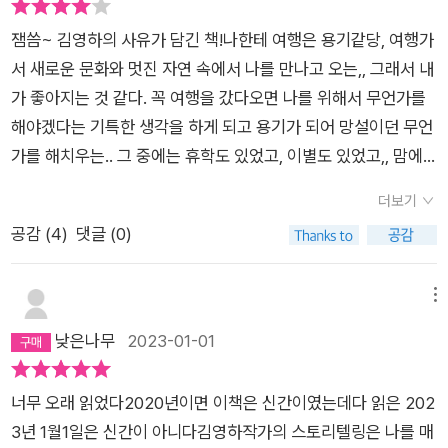
의 모든 것을 정리한 뒤 다섯 달 만에 아내와 함께 다시 시칠리아
잼씀~ 김영하의 사유가 담긴 책!나한테 여행은 용기같당, 여행가
로 떠난다. 그것은 밴쿠버와 뉴욕으로 이어지는 장장 2년 반의 방
서 새로운 문화와 멋진 자연 속에서 나를 만나고 오는,, 그래서 내
랑의 시작이었다. 우여곡절 끝에 어렵사리 도착한 시칠리아에서
가 좋아지는 것 같다. 꼭 여행을 갔다오면 나를 위해서 무언가를
그는 왜 그곳이 '오래 준비해온 대답'처럼 떠올랐는지 깨닫는다.
해야겠다는 기특한 생각을 하게 되고 용기가 되어 망설이던 무언
어려움을 겪고 있을 때 다정하게 다가와 도와주고는 사라지는 따
가를 해치우는.. 그 중에는 휴학도 있었고, 이별도 있었고,, 맘에
뜻한 사람들, 누구도 허둥대지 않는 느긋하고 여유로운 삶, 장엄
담아뒀던 말도 입 밖으로 하기도 하고,, 새로운 곳에 가보기도 했
한 유적과 지중해. 그곳에서 작가는 자신을 작가로 만들었던 과거
더보기
었다.새로운 장소에서 새로운 자극으로부터 오는 새로운 생각들
를 떠올리고('어두운 병 속에 가라앉아 있는 과거의 빛나는 편린
공감 (
4
)
댓글 (0)
이 여행을 가는 묘미 같은데 ㅜ 망할 코로나; 읽으면서 여행 뿜뿌
들과 마주하는 고고학적 탐사'), 오랫동안 잊고 있던 자기 안의
엄청 왔다.. 물론 돈은 없었지만 작은 돈으로 아껴가며 오랜 시간
'어린 예술가'도 다시 만난다. [인터넷 알라딘 제공] 언젠가는
동안 여행했던 그 때가 그립당 🥺
메뉴
나도 가보고 싶어진이탈리아 최남단에 있다는 지중해의 섬 시칠
낮은나무
2023-01-01
리아...​오래 준비해온 대답...'여행의 이유'의 작가 김영하의 시칠
리아 여행 산문이신간으로 나왔다.반가운 마음에 예약구매를 해
놓고 지난 29일에 받았다.​꼬맹이 사랑 펭수 리유저블컵을 준다
너무 오래 읽었다2020년이면 이책은 신간이였는데다 읽은 202
는 던킨에서커피를 사들고 기차를 탔다.긴 시간 함께 해줄따끈따
3년 1월1일은 신간이 아니다김영하작가의 스토리텔링은 나를 매