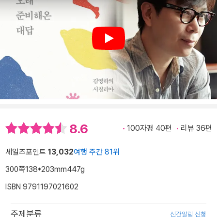
Play
8.6
100자평 40편
리뷰 36편
세일즈포인트
13,032
여행 주간 81위
300쪽
138*203mm
447g
ISBN 9791197021602
주제분류
신간알림 신청