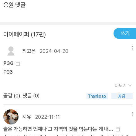
응원 댓글
아니라 고대,중세를 넘나드는 체험을 할 수 있었고,지도에서 이탈
리아 끝쯤 되는 작은 섬 시칠리아를 다시 찾아 확인 해보게 된 책
이다.
쓰기
마이페이퍼 (17편)
최고은
2024-04-20
메뉴
P36
P36
더보기
공감 (
0
)
댓글 (0)
지유
2022-11-11
메뉴
술은 가능하면 언제나 그 지역의 것을 먹는다는 게 내...