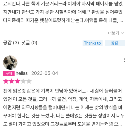
끈한 책도 있으니 어디든 행복한 여행길이 될 것 같은 예감...​교수
료시킨다.다른 책에 기웃거리느라 이제야 마지막 페이지를 덮었
로, 방송인으로 소설가로 바삐 살던 저자는 모든 것을 정리하고
지만내가 한번도 가지 못한 시칠리아에 대해큰 환상을 심어주었
시칠리아로 떠난다.스마트폰만 있으면 어디나 찾아가는 요즘이
다지중해의 따가운 햇살이또렸하게 남는다.여행을 통해 나를, 나
지만10여년전 그곳에선 지도로 길을 찾고공중전화로 호텔을 예
의 지금껏 삶을 되돌아 보게 된다.여행전과 후의 나는 완전 다른
더보기
약하고연착하거나 아무런 공지없이 아예 오지 않고 취소되는 기
사람이라는 이야기에다시한번 환상이 생긴다
공감 (
3
)
댓글 (0)
차를 불안하게 기다리기도 하고계획되지 않은 여행에 적응해가
며 힘들게 도착한 섬...어디선가 나타나는 홍반장(?)처럼 어려운
상황에 처했을때슬그머니 나타나 해결해주는 다정한 마을 사람
메뉴
들과마치 그리스 같기도 한 아름다운 풍경과 유적들이 있는 곳 시
hellas
2023-05-04
칠리아...후라이팬과 올리브오일, 후추단골 해산물가게에서 공수
한 신선한 새우와 조개로 만든 파스타와가성비 높은 와인 한잔...
전에 읽은것 같은데 기록이 안남아 있어서....- 내 삶에 들러붙어
소박한 살림 마저 부러웠던 글을 읽으며점심시간이 살짝 지나서
있던 이 모든 것들, 그러니까 물건, 약정, 계약, 자동이체, 그리고
인지책에서도 올리브오일에 마늘 볶는 냄새가 나는 것만 같고 배
이런저런 의무사항들을 털어내면서 나는 이제는 삶의 방식을 바
가 고파오네...꿀꺽~아무래도 조만간 알리오올리오 잘하는 곳에
꾸어야 한다는 것을 느꼈다. 나는 쓸데없는 것들을 정말이지 너무
다녀오거나그것도 여의치 않은 냉동실 어딘가에 있을 조개를 구
도 많이 가지고 있었으며 그것들로부터 도움을 받기는커녕 오히
출해 만들어 보는걸로... ^^;'내 안의 어린 예술가는 어디로'이렇게