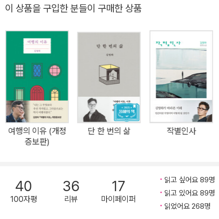
이 책이 나오던 해에 아이폰이 우리나라에서 출시된다. 그러니까 이
는 문장과 내용을 가다듬고 여행 당시 찍은 사진들을 풍성하게 수
이 상품을 구입한 분들이 구매한 상품
여행은 스마트폰 이전 시대에 경험한 마지막 여행이라고 할 수 있다.
록하였다. 초판에는 실려 있지 않은 꼭지도 새로 추가하여 읽는
구글맵도, 트립어드바이저도, 호텔스닷컴도 없던 시절. 우리는 현지
재미를 더했다. 2007년 가을, 지금은 장수 여행 프로그램으로 자
에 도착해 그날 밤에 묵을 호텔을 공중전화로 예약했다. 렌터카 조수
리매김한 EBS <세계테마기행>의 런칭을 준비하던 제작진이 작
석에 앉은 아내가 종이 지도를 보며 길을 찾았다. 우리는 종종 이상한
가 김영하를 찾아왔다. 그들이 작가에게 어떤 곳을 여행하고 싶냐
길로 접어들어 헤맸고 일정에도 없던 곳에 가서 머물렀다. 스마트폰
고 물어보았을 때, 김영하는 ‘마치 오래 준비해온 대답’처럼 시칠
이 우리 삶의 일부가 된 지 십 년, 이제는 길을 잃고 싶어도 잃을 수가
리아라고 답한다. 당시 한국예술종합대학에서 학생들을 가르치
없다. 모든 것을 예약하고, 유튜브로 미리 살피고, 다른 여행자의 리뷰
고 있었던 작가는 그들과 함께 시칠리아를 다녀온 후, 교수직을
를 꼼꼼히 본다. 그래서 가끔은 생각지도 못한 곳으로 흘러들어가 놀
사직하고 서울의 모든 것을 정리한 뒤 다섯 달 만에 아내와 함께
라운 발견을 거듭하던 그 시절의 여행을 떠올리며 그리워한다.
다시 시칠리아로 떠난다. 그것은 밴쿠버와 뉴욕으로 이어지는 장
여행의 이유 (개정
단 한 번의 삶
작별인사
그때는 스마트폰이 없었고, 그리고 무엇보다, 젊었다, 그리고(아니 그
증보판)
장 2년 반의 방랑의 시작이었다. 우여곡절 끝에 어렵사리 도착한
래서), 겁이 없었다. 몇 년 전 절판된 이후, 꾸준히 이 책을 찾는 분들
시칠리아에서 그는 왜 그곳이 ‘오래 준비해온 대답’처럼 떠올랐는
이 있다는 소식을 들었다. 새로운 장정과 편집으로 새롭게 펴낼 수 있
지 깨닫는다. 어려움을 겪고 있을 때 다정하게 다가와 도와주고는
게 되어 기쁘다. 그 여행 이후 내 삶에는 큰 변화가 있었다. 이 땅을 떠
읽고 싶어요 89명
40
36
17
사라지는 따뜻한 사람들, 누구도 허둥대지 않는 느긋하고 여유로
나 오래 사는 첫 경험을 했고, 요리의 기쁨을 알게 되었고, 내가 어떤
읽고 있어요 89명
100자평
리뷰
마이페이퍼
운 삶, 장엄한 유적과 지중해. 그곳에서 작가는 자신을 작가로 만
사람인지 더 명확히 알게 되었다. 배수의 진을 친다는 느낌으로 결행
읽었어요 268명
들었던 과거를 떠올리고(“어두운 병 속에 가라앉아 있는 과거의