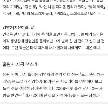
소설가. 1995년에 작품 활동을 시작, 장편소설로 『작별인사』 『살인
자의 기억법』 『검은 꽃』 『나는 나를 파괴할 권리가 있다』 『빛의 제국』
『아랑은 왜』 『너의 목소리가 들려』 『퀴즈쇼』, 소설집으로 『오직 두 사
람』 『오빠가 돌아왔다』 『엘리베이터에 낀 그 남자는 어떻게 되었나』
『무슨 일이 일어났는지는 아무도』 『호출』이 있고, 산문 『단 한 번의
김영하(지은이)의 말
삶』 『여행의 이유』 『오래 준비해온 대답』 『다다다』 등을 냈다. 이상문
인생은 길지 않다. 과거에 쓴 책을 보면 더욱 그렇다. 쓸 때의 느낌은
학상, 동인문학상, 황순원문학상, 현대문학상, 만해문학상, 김유정문
아직 생생한데 판권면을 들춰보면 그게 벌써 십 년 전이고 십오 년 전
학상 등을 수상했다. 독일과 일본에서 각각 독립출판사문학상과 번역
이다. 그런 책들은 마치 과거의 내가 현재의 나에게로 보내온 메시지
대상을 받았다. 30여 개국에 작품이 번역 출간되어 있다.
같다. 운이 좋아서 나는 아직도 작가고 글을 쓰며 먹고살고 있지만 이
책을 쓰던 때는 모든 게 불확실했다. 편집자로부터 받은 교정쇄 속의
출판사 제공 책소개
나는 아내와 함께 먼길을 떠날 준비를 하고 있다. 시칠리아를 여행한
10년 만에 다시 돌아온 김영하의 본격 여행 산문 『오래 준비해온
우리는 이 년 반쯤의 해외체류를 무사히 마치고 귀국하게 되지만 그
대답』은 소설가 김영하가 10여년 전 시칠리아를 여행하며 보고
때는 아직 모르고 있었다. 밴쿠버와 뉴욕에 가서 살게 될 것도, 심지어
귀국 후 부산에서 또 삼 년을 살게 될 것도. 이제는 모든 것을 알고 있
느낀 것을 생생히 담아낸 책이다. 2009년 첫 출간 당시 많은 사
고 웃으며 회상할 수 있다. 그러나 이 책이 쓰인 십 년 전에는 그럴 수
랑을 받았던 『네가 잃어버린 것을 기억하라』를 새로운 장정과 제
없었다.
목으로 복복서가에서 다시 선보인다. 이번 개정 작업을 통해 작가