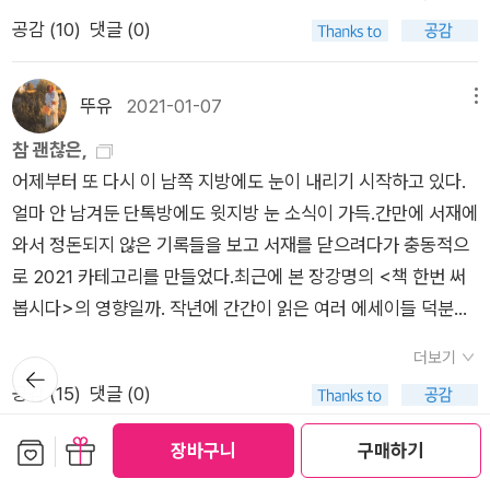
공감 (
10
)
댓글 (0)
뚜유
2021-01-07
메뉴
참 괜찮은,
어제부터 또 다시 이 남쪽 지방에도 눈이 내리기 시작하고 있다.
얼마 안 남겨둔 단톡방에도 윗지방 눈 소식이 가득.간만에 서재에
와서 정돈되지 않은 기록들을 보고 서재를 닫으려다가 충동적으
로 2021 카테고리를 만들었다.최근에 본 장강명의 <책 한번 써
봅시다>의 영향일까. 작년에 간간이 읽은 여러 에세이들 덕분일
까.책도 많이 못 보고 거의 영상에 빠져 살았다고 생각했는데 그
더보기
뒤로가
래도 유행했던 여러 에세이들이나 독립 서적 출판물 등은 챙겨봤
기
공감 (
15
)
댓글 (0)
다. <죽은 자의 집 청소>는 읽기 괴로웠고 익히 예상했던 내용이
지만, 정직한 노동의 과정을 볼 수 있어서 의미 있었다. 책을 읽다
보관함담기
선물하기
장바구니
구매하기
가 예전에 블로그에서 쓰레기집 위주로 청소해주는 키티 캐릭터
AgalmA
2020-12-30
메뉴