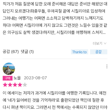
작가가 처음 질문에 답한 오래 준비해온 대답은 준비만 해왔던 대
답인지 모르겠다!좌충우돌, 우여곡절 끝에 시칠리아로 입성하여
그려내는 여행기는 어쩌면 소소하고 담백하기까지 느껴지기도
하다! 어쩌면 시칠리아에 가지 않고도 그런것은 느낄수 있을것 같
은 의구심도 살짝 생겼다!하지만, 시칠리아를 여행하며 스쳐지나
쳐 버릴수도 있는 소소한 일상을 포착해내고, 미쳐 생각지도 못한
더보기
감성으로 무심한듯 세심하게 표현하는 작가의 문장, 문장은 작가
공감 (
67
)
댓글 (1)
의 시칠리아 여행이 아니라면 느낌과 생각의 결이 다를 수밖에 없
을것 같은 여행의 참 맛이었고 그 여운이 참 넓고도 깊었다!그래
서인지 에필로그에서 작가의 아내가 ˝난 좀 다른 사람이 된것 같
메뉴
다!˝는 표현은 어쩌면 준비만 해오던, 어쩌면 막연히 꿈꿔오던 여
노을
2023-08-07
행에 대한 진정한 대답인지 모르겠다!˝부인! 천천히 하시지요! 날
이 덥습니다!˝ 정말 마법같은 주문을 되뇌이면서 또 다른 의미를
이 에세이는 저자가 과거에 시칠리아를 여행한 기록입니다. 예전
발견하는 행복한 일상을, 또 다른 나를 만드는 멋진 여행을 떠나
에 '네가 잃어버린 것을 기억하라'로 출판되었던 책인데 절판 후
고 싶어진다! 내 마음속 어딘가에서 상처받아 깊이 파묻혀 잠들어
다시 펴낸 책이지요. 그러면서 전 책에서는 수록되지 않았던 이야