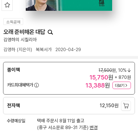
소득공제
오래 준비해온 대답
김영하의 시칠리아
김영하
(지은이)
복복서가
2020-04-29
종이책
17,500
원,
10%
15,750
원
+ 870원
13,388
원
카드최대혜택가
더보기
전자책
12,150
원
수령예상일
택배 주문시 8월 11일 출고
(중구 서소문로 89-31 기준)
변경