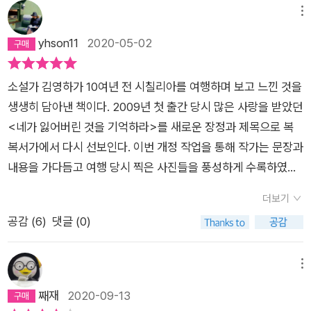
을 계획했다. 하던 일을 모두 그만두고 집도 내놨다. 그리하여 떠
하면 맞다. 대부, 섬? 또 뭐지 하는 낯설음으로 시작했다가 정말
메뉴
난 여행은 시작부터 순조롭지 않았다. 열차가 지연되지 않나, 숙
불편하고 울화가 치밀수도 있겠지만 그럼에도 가고 싶은 곳이 되
yhson11
2020-05-02
소가 예상한 것과 다르지 않나, 예상치 못한 사건사고가 끊임없이
게 만드는 작가만의 수다가 좋다. 시간이라곤 지키지 않는 기차를
이어졌다. 당시만 해도 스마트폰도 없고, 인터넷 연결이 잘 안되
타고 라파리에 가서 , 혹은 아그리젠토에서 메멘토 모리와 카르페
는 곳도 많았다. 열차 예약도 숙소 예약도 짧은 이탈리아어와 웬
소설가 김영하가 10여년 전 시칠리아를 여행하며 보고 느낀 것을
디엠 하고 싶다 그리고 내 삶에도 마법같은 주문 하나가 생겼음
만해선 통하지 않은 영어로 해결해야 했다. 그럼에도 불구하고 시
생생히 담아낸 책이다. 2009년 첫 출간 당시 많은 사랑을 받았던
좋겠다. 그들의 (prego. E`caldo ) 같은 .그렇게 무너진 신전을
칠리아 여행을 마쳤을 때, 저자는 진심으로 여행하길 잘 했다고
<네가 잃어버린 것을 기억하라>를 새로운 장정과 제목으로 복
바라본다는 것은 이중으로 쓸쓸한 일이다.제우스나 헤라, 포세이
생각했다. 단지 여행을 계기로 단조롭고 권태로웠던 일상으로부
복서가에서 다시 선보인다. 이번 개정 작업을 통해 작가는 문장과
돈 같은 신들이상상 속의 존재에 불과하다는 것,인간이 세운 높고
터 벗어날 수 있었기 때문만은 아니었다. 먼 곳을 여행하며 낯선
내용을 가다듬고 여행 당시 찍은 사진들을 풍성하게 수록하였다.
위태로운 것은마침내 쓰러진다는 것을 알게 되기 때문이다.
사람들을 만나고 새로운 경험을 하며 글을 쓰는 삶은 어릴 때부터
초판에는 실려 있지 않은 꼭지도 새로 추가하여 읽는 재미를 더했
더보기
저자가 동경한 것이었다. 그러한 동경을 현실로 이룰 수 있어서
다. 2007년 가을, 지금은 장수 여행 프로그램으로 자리매김한 E
공감 (
6
)
댓글 (0)
기뻤고, 덕분에 잃어버렸던 과거의 꿈도 떠올리고, 이를 통해 현
BS [세계테마기행]의 런칭을 준비하던 제작진이 작가 김영하를
재를 점검하고 미래를 계획할 수 있었으니 여러모로 유익했다. 저
찾아왔다. 그들이 작가에게 어떤 곳을 여행하고 싶냐고 물어보았
자의 이야기처럼, 떠남으로써 도착할 수 있는 상태가 있고 삶이
을 때, 김영하는 '마치 오래 준비해온 대답'처럼 시칠리아라고 답
메뉴
있다. 여행을 하기 힘든 요즘이 그래서 더 힘든 게 아닌가 싶다.
한다. 당시 한국예술종합대학에서 학생들을 가르치고 있었던 작
째재
2020-09-13
가는 그들과 함께 시칠리아를 다녀온 후, 교수직을 사직하고 서울