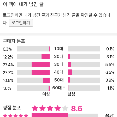
한 여행이었지만 막상 떠나보니 여행 그 자체가 좋았다. 그때의 느낌
이 책에 내가 남긴 글
빛나는 편린들과 마주하는 고고학적 탐사”), 오랫동안 잊고 있던
을 새로운 독자들과 나누고 싶다. 개정판에는 원래의 판본에서 마지
자기 안의 ‘어린 예술가’도 다시 만난다. 나는 시라쿠사의 퇴색한
로그인하면 내가 남긴 글과 친구가 남긴 글을 확인할 수 있습니
막 순간에 누락시켰던 한 꼭지, 즉 시칠리아에서 어설프게 해먹었던
석회암계단에 앉아 저멀리 희붐하게 빛나는 지중해의 수평선을
현지음식 요리법 같은 꼭지를 추가했다.
다.
로그인하기
보며 열아홉 살의 봄에 경험했던 찬란한 행복을 회상했다. 모두
원고를 고치고 다듬다 어떤 문구에 눈길이 머물렀다. 10년 전에는 심
같은 색의 티셔츠를 입고 손을 높이 쳐든 채 <젊었다>를 부르던
상하게 지나쳤던 부분이었다. EBS 여행 프로그램 프로듀서가 나를
구매자 분포
그날을. 그럴 때 여행은 낯선 곳으로 떠나는 갈 데 모를 방랑이 아
찾아와 어디로 여행하고 싶으냐고 묻고 나는 마치 ‘오래 준비해온 대
10대
0.1%
0.3%
니라 어두운 병 속에 가라앉아 있는 과거의 빛나는 편린들과 마주
답’처럼 시칠리아라고 대답하는 장면. 생각해보면 내 많은 여행이 그
20대
3.1%
12.2%
하는, 고고학적 탐사, 내면으로의 항해가 된다. 바다가 내려다보
렇게 시작되었다. 어떤 나라나 도시를 마음에 두었다 한동안 잊어버
30대
5.5%
27.4%
이는 타오르미나의 그리스식 극장에 앉아 나는 그때의 노래를 소
린다. 그러다 문득 어떤 계기로 다시 그곳이 떠오른다. 그리고 정신을
40대
6.5%
27.7%
차려보면 어느새 그곳에 가 있다. 그런 여행은 마치 예정된 운명의 실
심하게 웅얼거린다. 간단한 가사를 계속하여 반복하던, 그래서 신
50대
3.9%
10.6%
현처럼 느껴진다. 개정판의 제목이 바로 이 문구에서 나왔다.
입생들도 쉽게 따라 배울 수 있었던 그 응원가는 이렇게 끝난다.
60대
1.1%
내게는 ‘과거의 내가 보내온 편지’ 같은 책이지만 어떤 독자에게는 미
1.6%
그대여, 그대여어어, 너와 나는 태양처럼 젊 었다. _본문 91쪽 스
여성
남성
래의 자신에게 보내는 약속 같은 책이 될 수도 있지 않을까 희망해본
마트폰이 없이 떠난 마지막 여행 그들이 여행을 떠난 것은 스마트
다. 이 책을 읽는 누군가는 언젠가 시칠리아로 떠나게 될 것이고, 장담
폰이 대중화되기 직전인 2008년이다. 구글맵도, 트립어드바이
8.6
평점 분포
하건대 후회하지 않을 것이다.
저도, 호텔스닷컴도 없던 시절. 그들은 공중전화로 호텔을 예약해
55.4%