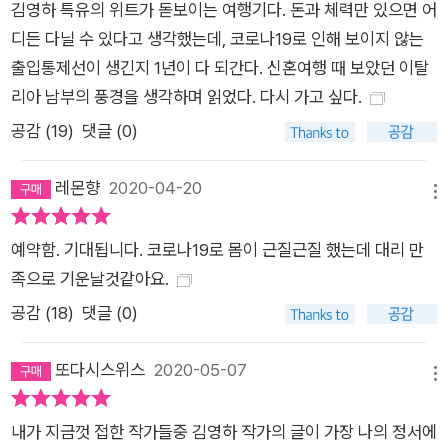
김영하 특유의 위트가 돋보이는 여행기다. 돈과 체력만 있으면 어
의 대지진에서 살아남은 이들의 후손이기 때문은 아니었을까?
디든 다닐 수 있다고 생각했는데, 코로나19로 인해 보이지 않는
사하라의 열풍이 불어오는 뜨거운 광장에서 달콤한 피스타치오
출입통제선이 생긴지 1년이 다 되간다. 신혼여행 때 보았던 이탈
아이스크림을 먹는 즐거움을 왜 훗날로 미뤄야 한단 말인가? 죽
리아 남부의 풍경을 생각하며 읽었다. 다시 가고 싶다.
음이 내일 방문을 노크할지도 모르는 일이 아닌가. _본문 247쪽
장엄한 유적을 따라 걷는 인문학적 사유의 여정 책의 서두는 즉흥
공감 (
19
)
댓글 (0)
적인 작가와 걱정 많은 아내가 낯선 곳에서 길을 잃으며 예기치
않은 방향을 향해가는 모험담으로 시작하지만 뒤로 갈수록 김영
레몬향
2020-04-20
메뉴
하 특유의 흡인력 있는 문체와 활달한 통찰이 더해지면서 인간의
운명과 문명에 대한 깊은 사유로 독자들을 끌고 들어간다. 아르키
예약함. 기대됩니다. 코로나19로 몸이 근질근질 했는데 대리 만
메데스와 플라톤, 메두사의 땅 시칠리아를 주유하며 작가는 섬 곳
족으로 기운날것같아요.
곳에 깃든 역사와 신화, 전설의 세계로 현대의 독자들을 안내한
공감 (
18
)
댓글 (0)
다. 천공의 성을 닮은 에리체에서는 오디세우스와 외눈박이 괴물
키클롭스의 전설을 들려주며, 이들의 이야기를 현대에 자행되는
또다시스위스
2020-05-07
메뉴
테러리즘에 관한 생각으로 확장하는 인문학적 통찰을 보여준다.
타오르미나에서는 영화 <대부>를 떠올리며 촉발된 ‘복수의 연
내가 지금껏 접한 작가들중 김영하 작가의 글이 가장 나의 정서에
쇄’라는 주제를 그리스 비극 <오레스테이아>부터 이스마일 카