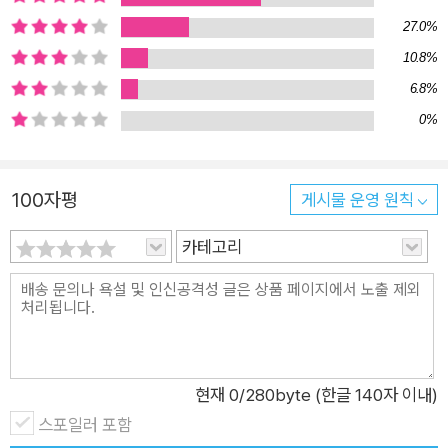
야 했고, 종이 지도를 보며 길을 찾아야 했다. 미로 같은 골목들이
27.0%
2020년 4월
즐비한 이탈리아의 도시들에서 길을 잃기 십상이었고, 날씨도 정
10.8%
확히 알기 어려워 비를 맞고 다녀야 했다. 이탈리아의 기차들은
6.8%
“시간표에 따라 가는 것이 아니라 스스로 가고 싶을 때” 떠났을
0%
뿐 아니라 예고도 없이 툭하면 취소되곤 했다. 이탈리아어를 몰라
‘Soppresso(취소)’를 ‘Espresso(특급)’로 착각해 플랫폼에서
취소된 기차를 한없이 기다리기도 했다. 이탈리아에서 시칠리아
100자평
게시물 운영 원칙
섬으로 넘어가는 것조차 쉽지 않은 일이었다. 하지만 작가는 계획
대로 진행되지 않는 이 고생스러운 여정 속에서도 “시칠리아가
카테고리
바다 건너 섬이라는 것을 확실하고도 분명하게, 그것도 몸으로 알
게 되었다”라고 말한다. 스마트폰이 없는 대신 여행자는 자신의
감각과 직관에 의존해 낯선 곳에서의 삶을 헤쳐나간다. 책의 갈피
갈피마다 작가가 충만한 감각으로 만난 시칠리아의 맛, 풍광, 촉
감, 냄새로 가득하다. 아침 여덟시 반이면 동네의 빵집으로 빵을
현재
0
/280byte (한글 140자 이내)
사러 나간다. 빵집은 일분 거리에 있고 빵집으로 가는 길에는 한
스포일러 포함
집안 형제자매들이 하는 과일가게가 있다. 늘 빵을 사러 떠나지만