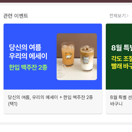
관련 이벤트
전체보기
당신의 여름, 우리의 에세이 + 한입 맥주잔 2종
8월 특별 선
(택1)
바구니