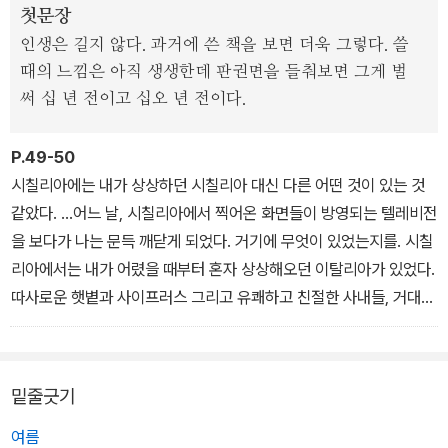
첫문장
인생은 길지 않다. 과거에 쓴 책을 보면 더욱 그렇다. 쓸
우여곡절 끝에 어렵사리 도착한 시칠리아에서 그는 왜 그곳이 '오래
때의 느낌은 아직 생생한데 판권면을 들춰보면 그게 벌
준비해온 대답'처럼 떠올랐는지 깨닫는다. 어려움을 겪고 있을 때 다
써 십 년 전이고 십오 년 전이다.
정하게 다가와 도와주고는 사라지는 따뜻한 사람들, 누구도 허둥대지
않는 느긋하고 여유로운 삶, 장엄한 유적과 지중해. 그곳에서 작가는
P.49-50
자신을 작가로 만들었던 과거를 떠올리고("어두운 병 속에 가라앉아
시칠리아에는 내가 상상하던 시칠리아 대신 다른 어떤 것이 있는 것
있는 과거의 빛나는 편린들과 마주하는 고고학적 탐사"), 오랫동안 잊
같았다. ...어느 날, 시칠리아에서 찍어온 화면들이 방영되는 텔레비전
고 있던 자기 안의 '어린 예술가'도 다시 만난다.
을 보다가 나는 문득 깨닫게 되었다. 거기에 무엇이 있었는지를. 시칠
리아에서는 내가 어렸을 때부터 혼자 상상해오던 이탈리아가 있었다.
따사로운 햇볕과 사이프러스 그리고 유쾌하고 친절한 사내들, 거대한
유적들과 그 사이를 돌아다니는 주인 없는 개들, 파랗고 잔잔한 지중
해와 그것을 굽어보는 언덕 위의 올리브나무, 싸고 신선한 와인과 맛
있는 파스타, 검은 머리의 여성들과 느긋하고 여유로운 삶...
밑줄긋기
여름