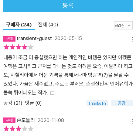
등록
올 때는 과일까지 사서 돌아오게 된다. 아내와 내가 먹는 빵은 아
무리 비싸도 1유로를 넘지 않는데 유명한 시칠리아의 밀로 만들
구매자 (24)
전체 (40)
어서인지 대단히 맛이 있다. 햇볕으로 단련된 과육들이 농익은 냄
새를 풍기는 과일가게도 그냥 지나칠 수 없다. 이곳의 과일가게들
transient-guest
2020-05-15
메뉴
은 색의 배열에 상당히 섬세하게 신경을 쓰는 눈치다. 붉고 노란
오렌지, 연두색과 자주색의 포도, 붉은 딸기 같은 것들이 길바닥
내용이 조금 더 충실했으면 하는 개인적인 바램은 있지만 어쨌든
에 나와 달콤한 냄새를 풍긴다. 아침은 빵 몇 개와 커피, 과일로
여행은 고사하고 근처를 다니는 것도 어려운 요즘, 이탈리아 하고
끝내고 다시 일을 하거나 산책을 나간다. 중요한 모든 것은 비토
도, 시칠리아에서 머문 기록을 통해서나마 방랑벽(?)을 달랠 수
리오에마누엘레 거리에 있다. 주로 이탈리아어로 쓰인 책을 팔지
있었다. 가끔은 재수없고, 주로는 부러운, 촌철살인의 언어유희가
만 간혹 영어판 도서와 외국신문도 파는 서점, 작은 슈퍼마켓, 우
불쑥 튀어나오는 작가.
체국과 은행지점, 과일과 야채 가게, 카페와 레스토랑, 빵집과 옷
공감 (
21
)
댓글 (0)
가게, 안경점과 교회가 이 거리에 있다. 이 모든 게 걸어서 오 분
밖에 걸리지 않는 거리에 모여 있었다. _본문 75쪽 노토를 떠난
송도둘리
2020-11-08
지 한참이 지난 지금에서야 나는 묻는다. 왜 노토 사람들은 그토
메뉴
록 먹는 문제에 진지해진 것일까. 혹시 그것은 그들이 삼백 년 전