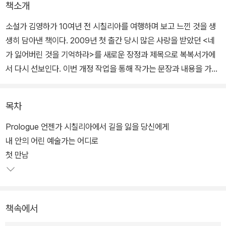
책소개
소설가 김영하가 10여년 전 시칠리아를 여행하며 보고 느낀 것을 생
생히 담아낸 책이다. 2009년 첫 출간 당시 많은 사랑을 받았던 <네
가 잃어버린 것을 기억하라>를 새로운 장정과 제목으로 복복서가에
서 다시 선보인다. 이번 개정 작업을 통해 작가는 문장과 내용을 가다
듬고 여행 당시 찍은 사진들을 풍성하게 수록하였다. 초판에는 실려
있지 않은 꼭지도 새로 추가하여 읽는 재미를 더했다.
목차
2007년 가을, 지금은 장수 여행 프로그램으로 자리매김한 EBS [세
Prologue 언젠가 시칠리아에서 길을 잃을 당신에게
계테마기행]의 런칭을 준비하던 제작진이 작가 김영하를 찾아왔다.
내 안의 어린 예술가는 어디로
그들이 작가에게 어떤 곳을 여행하고 싶냐고 물어보았을 때, 김영하
첫 만남
는 '마치 오래 준비해온 대답'처럼 시칠리아라고 답한다. 당시 한국예
술종합대학에서 학생들을 가르치고 있었던 작가는 그들과 함께 시칠
리아를 다녀온 후, 교수직을 사직하고 서울의 모든 것을 정리한 뒤 다
책속에서
섯 달 만에 아내와 함께 다시 시칠리아로 떠난다. 그것은 밴쿠버와 뉴
욕으로 이어지는 장장 2년 반의 방랑의 시작이었다.