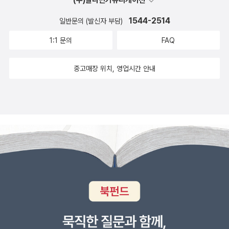
좋아하니 한번 해보고 싶다. 백성귀족,은 재밌다는 얘기를 들은 기억
이 있어서 언젠가 한번 읽어볼까 생각은 하고 있는데 갑자기 피규어
1544-2514
일반문의 (발신자 부담)
한정판매가 훅 들어와서 사실 마음이 혹,하고 있다. 한정판,이라는 말
1:1 문의
FAQ
에 마음이 조급해지는 건 나만의 일은 아니지 않겠는가. 책값을 제하
면 피규어가 만원정도인데 어느정도의 퀄리티일지 궁금하기도 하고.
중고매장 위치, 영업시간 안내
그런데 정작 책을 읽어보지 않았는데 피규어에 혹하고 있는 나는 과
연 책을 뭐라 생각하고 있는걸까 스스로에게 궁금해지고 있다.
책이 뒤섞이고 있다. 이미 갖고 있는 책, 이제 읽으려고
하는 책, 갖고 있지만 읽지 않아서 갖고 있는지 까먹은 책, 읽었으나
내용을 까먹은데다 갖고 있는지 친구에게 줬는지조차 기억에 없는
책....가장 큰 문제는 읽지 않고 쌓아두고 책의 생명을 갉아먹어가고
있는 책들이 늘어나고 있다는 것이겠지. 베를린, 베를린
이 겹치는 추천신간. 아. 19년 12월이니 신간이라고 하기에는 좀 그
런가? 아무튼 이런 책들이 출판되었다는데 낯익은 책이 한권도 없다.
역시 나는 소설읽기에 집중을... 그런데 출판되고 바로 구매했던 김중
혁 작가의 메이드인공장,의 리뷰를 보니 정말 마음이 더 급해진다. 도