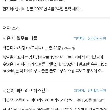
한겨레:
한겨레 신문 2020년 4월 24일 문학 새책
저자 소개
지은이:
헬무트 디틀
저자파일
신간알림 신청
최근작 :
<사랑>
,
<로시니>
… 총 33종
(모두보기)
독일을 대표하는 영화감독으로 1944년 바트비제에서 태어났으며
수많은 TV 시리즈와 영화를 만들었다. 1992년에 발표한「슈톤크!Sc
htonk!」는 아카데미상과 골든 글로브상의 수상 후보로 동시에 오르
기도 했다. 40년 지기인 파트리크 쥐스킨트와는 영화「로시니」(199
7)와「사랑의 추구와 발견」(2005)의 시나리오를 함께 쓰고 책으로
지은이:
파트리크 쥐스킨트
저자파일
신간알림 신청
각각 발표하였다. 헬무트 디틀은 2015년 뮌헨에서 숨을 거두었다.
최근작 :
<좀머 씨 이야기>
,
<비둘기>
,
<사랑>
… 총 150종
(모두보기)
전 세계적인 성공에도 아랑곳없이 모든 문학상 수상과 인터뷰를 거절