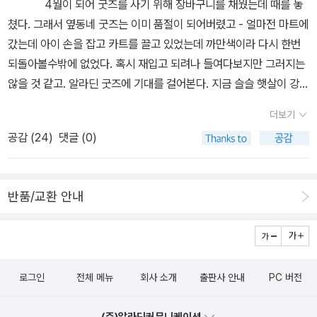
4월이 되어 굿즈를 사기 위해 장바구니를 채웠는데 때를 놓
쳤다. 그래서 옆동네 굿즈는 이미 품절이 되어버렸고 - 얼마전 마트에
갔는데 아이 손을 잡고 카트를 끌고 있었는데 까만색이라 다시 한번
되돌아볼수밖에 없었다. 혹시 재입고 되려나 들여다보지만 그러지는
않을 것 같고. 알라딘 굿즈에 기대를 걸어본다. 지금 슬슬 햇살이 강해
지고 있어서 양산 생각도 나고. 전 시리즈 8권 중 2권이 없
더보기
다. 사실 압도적인 인상의 책은 아무래도 향수. 그리고 가장 많이 언급
공감 (
24
)
댓글 (0)
되었던 책은 좀머씨 이야기,가 아닐까. 오래전에 읽어서 기억도 가물
가물한데 다시 읽어보고 싶기는 하다. 그런데 이 시리즈, 실물을 보면
더 좋기는한걸까? 이렇게 모아놓고 보니 파릇한 초록이 아니라 조금
반품/교환 안내
은 시든것 같은 잔디색인 듯. 프루스트의 글을 다 읽어내는
분들이 계시다니! 그저 놀라울뿐이다. 그 재밌다는 삼국지도 전집으
로 선뜻 들이기에는 망설여지는데. 아니, 그러고보니 삼국지는 그렇
지만 언젠가 룬의 아이들은 한꺼번에 구매를 해 볼까, 생각하고 있지
로그인
전체 메뉴
회사 소개
출판사 안내
PC 버전
않은가.그래도 일단 지금 내 관심사는 꽃만들기. 패브릭으로 꽃만들
기가 된다니. 잘 만들지는 못하지만 그래도 손으로 꼼지락 거리는 걸
(주)알라딘커뮤니케이션