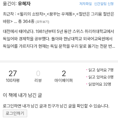
옮긴이:
유혜자
저자파일
신간알림 신청
스킨트의 『깊이에의 강요』, 산도르 마라이의 『열정』, 헤르타 뮐러의
『저지대』 등이 있다.
최근작 :
<윌리의 소방차>
,
<꿈꾸는 우체통>
,
<절반은 그리움 절반은
바람>
… 총 364종
(모두보기)
대전에서 태어났다. 1981년부터 5년 동안 스위스 취리히대학교에서
독일어와 경제학을 공부했다. 돌아와 한남대학교 외국어교육원에서
독일어를 가르치다가 현재는 독일 문학을 우리 말로 옮기는 전문 번
역가로 활동하고 있다. 옮긴 책으로는 《백설 공주는 정말 행복했을
까》,《좀머 씨 이야기》,《오이대왕》 《크뤽케》《호프만의 허기》《우리가
정말 사랑하고 있을까》등 100여 권이 있다.
읽고 싶어요 7명
27
0
2
읽고 있어요 0명
100자평
리뷰
마이페이퍼
읽었어요 32명
이 책에 내가 남긴 글
로그인하면 내가 남긴 글과 친구가 남긴 글을 확인할 수 있습니다.
로그인하기