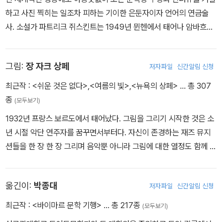
하고 사진 찍히는 일조차 피하는 기이한 은둔자이자 언어의 연금술
사. 소설가 파트리크 쥐스킨트는 1949년 뮌헨에서 태어나 암바흐에
서 성장했고 뮌헨 대학과 엑상프로방스 대학에서 역사학을 공부했다.
젊은 시절부터 여러 편의 단편을 썼으나 별다른 주목을 받지 못하다
그림:
장 자크 상페
저자파일
신간알림 신청
가 한 예술가의 고뇌를 그린 모노드라마『콘트라바스』가 <희곡이자
문학 작품으로서 우리 시대 최고의 작품>이라는 극찬을 받으면서 알
최근작 :
<쉬운 것은 없다>
,
<여름의 빛>
,
<뉴욕의 상페>
… 총 307
려지기 시작했다. 또한 평생을 죽음 앞에서 도망치는 기묘한 인물을
종
(모두보기)
그려 낸『좀머 씨 이야기』와 전 세계적으로 2천만 부의 판매 부수를
1932년 프랑스 보르도에서 태어났다. 그림을 그리기 시작한 것은 소
기록하며 유례없는 성공을 거둔『향수』등으로 독일을 대표하는 작가
년 시절 악단 연주자를 꿈꾸면서부터다. 자신이 존경하는 재즈 뮤지
로 각인되었다. 두 명의 체스꾼을 중심으로 전개되는『승부』는 삶의
션들을 한 장 한 장 그리며 음악뿐 아니라 그림에 대한 열정도 함께 키
축소판과 같은 이야기다. 늙은 고수이자 체스 챔피언인 <장>과 예기
워 낸 것이다. 1960년 유머 작가 르네 고시니와 함께 『꼬마 니콜라』
치 못한 포석과 공격으로 챔피언의 허를 찌르는 젊은 도전자의 한판
를 만들었고, 이 작품이 대성공을 거두며 삽화가로서의 명성을 얻었
승부가 장자크 상페의 그림과 어우러져 더욱 흥미롭게 다가온다.
옮긴이:
박종대
저자파일
신간알림 신청
다. 1978년, 미국 잡지 「뉴요커」가 표지 그림을 제안한다. 그는 40년
이상 동안 112개의 뉴요커 표지를 장식했으며 뉴요커 역사상 가장 많
최근작 :
<바이마르 문학 기행>
… 총 217종
(모두보기)
은 표지를 그린 작가가 되었다. 1991년 파트리크 쥐스킨트의 『좀머