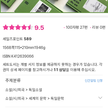
9.5
100자평 27편
리뷰 0편
세일즈포인트
589
1568쪽
115*210mm
1946g
ISBN K412639066
세트도서는 개별 서지 정보를 제공하지 못하는 경우가 있습니다. 각
권의 상세 페이지를 참고하시거나
1:1 상담
을 이용해 주십시오.
주제분류
신간알림 신청
소설/시/희곡
>
독일소설
소설/시/희곡
>
세계의 문학
>
독일문학