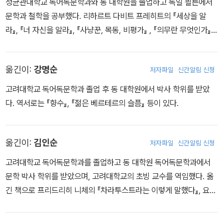
성균관대학교 독어독문학과와 동 대학원을 졸업하고 독일 쾰른에서
씨 이야기』의 삽화를 그렸으며, 같은 해에 발표한 『속 깊은 이성 친
문학과 철학을 공부했다. 리하르트 다비트 프레히트의 『세상을 알
구』와 『자전거를 못 타는 아이』는 영화나 희곡을 단 한 편의 데생으로
라』, 『너 자신을 알라』, 『사냥꾼, 목동, 비평가』 , 『의무란 무엇인가』,
요약할 수 있는 그의 능력을 여실히 드러낸 명작들이다. 1991년 상페
『인공 지능의 시대, 인생의 의미』를 포함하여 『1일無식』, 『콘트라바
가 30년간 그려 온 데생과 수채화가 「파피용 데 자르」에서 전시되었
스』, 『승부』, 『어느 독일인의 삶』 ,『9990개의 치즈』, 『데미안』, 『수
을 때, 현대 사회에 대해 사회학 논문 1천 편보다 더 많은 것을 말해
옮긴이:
강명순
저자파일
신간알림 신청
레바퀴 아래서』 등 1백 권이 넘는 책을 번역했다.
준다는 평을 받았다. 프랑스 그래픽 미술 대상을 수상했으며 작품집
고려대학교 독어독문학과 졸업 후 동 대학원에서 박사 학위를 받았
으로는 이 책 『쉬운 것은 없다』 외 『어설픈 경쟁』, 『파리 스케치』, 『뉴
다. 역서로는 『향수』, 『젊은 베르테르의 슬픔』 등이 있다.
욕 스케치』, 『얼굴 빨개지는 아이』, 『각별한 마음』, 『인생은 단순한 균
형의 문제』, 『프랑스 스케치』, 『계속 버텨!』 등이 있다. 지금까지 30
여 권이 넘는 작품집을 발표했으며 이 책들은 세계 여러 나라말로 번
옮긴이:
김인순
저자파일
신간알림 신청
역 출간되었다. 2022년 8월 11일 별세했다. 2024년 12월, 파리시는
상페를 기리기 위해 6구의 보나파르트 거리와 보지라르 거리 사이에
고려대학교 독어독문학과를 졸업하고 동 대학원 독어독문학과에서
있는 산책로를 “Promenade Rien n'est simple(쉬운 것은 없는 산
문학 박사 학위를 받았으며, 고려대학교의 초빙 교수를 역임했다. 옮
책로)”로 명명했다.
긴 책으로 프리드리히 니체의 『차라투스트라는 이렇게 말했다』, 요한
볼프강 폰 괴테의 『파우스트』와 『젊은 베르테르의 슬픔』, 프리드리히
폰 실러의 『도적 떼』, 지크문트 프로이트의 『꿈의 해석』, 파트리크 쥐