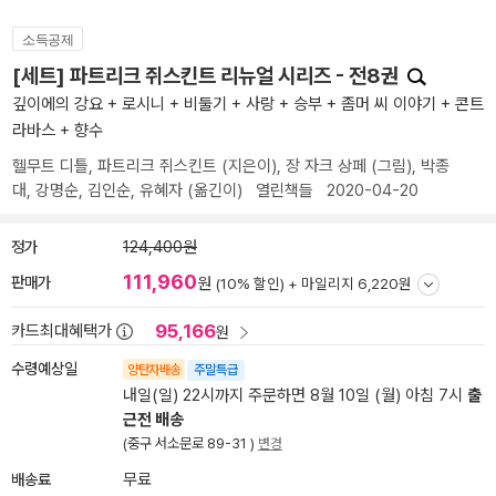
소득공제
[세트] 파트리크 쥐스킨트 리뉴얼 시리즈 - 전8권
깊이에의 강요 + 로시니 + 비둘기 + 사랑 + 승부 + 좀머 씨 이야기 + 콘트
라바스 + 향수
헬무트 디틀
,
파트리크 쥐스킨트
(지은이),
장 자크 상페
(그림),
박종
대
,
강명순
,
김인순
,
유혜자
(옮긴이)
열린책들
2020-04-20
정가
124,400원
111,960
판매가
원
(10% 할인) +
마일리지 6,220원
95,166
카드최대혜택가
원
수령예상일
양탄자배송
주말특급
내일(일) 22시까지 주문하면 8월 10일 (월) 아침 7시
출
근전 배송
(중구 서소문로 89-31 )
변경
배송료
무료