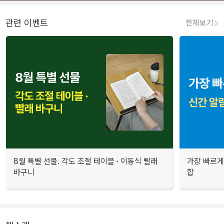
관련 이벤트
전체보기
8월 특별 선물. 각도 조절 테이블 · 이동식 빨래
가장 빠르게
바구니
합