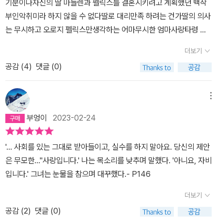
기분이다자신의 딸 마들렌과 펠릭스를 결혼시키려고 계획했던 백작
머물던 시골 어느 성에서 골짜기에서 퍼져 나오는 향기에 이끌려 가
죽음을 상대로 이기적인 맞대결을 하도록 시키고 있었다. (344
부인악취미라 하지 않을 수 없다딸로 대리만족 하려는 건가딸의 의사
게 된 그곳은 백합이 어우러진 곳이었고 그곳에서 자신이 그토록 한
p)”남편과 자식을 위해 헌신하고 희생하고 인내한 자신의 삶을 후회
는 무시하고 오로지 펠릭스만생각하는 어마무시한 엄마사랑타령 싫
번만 더 만나보길 기대했던 여인이 살고 있다는 사실을 알게 된다. 그
하고 거짓이 아닌 실제의 삶을 살고 싶다고 고백하는 그녀, “미친 듯
어하는 나로서는 백작부인과펠릭스의 플라토닉한 사랑을 아름답다고
녀의 이름은 모르소프 백작부인, 이미 나이차가 많은 병을 갖고 있는
한 교태”를 부리는 그녀를 바라보고 아연실색하는 펠릭스! 죽음을 목
더보기
말 못하겠다어정쩡한 저런 상태 짜증난다나탈리 드 마네르빌의 편지
남편과 아픈 두 아이의 엄마, 자신보다 15살 연상인 여인이었다. 하지
전에 두고 자신의 진심을 보이는 그녀 앞에서 당황하는 그는 누구를
공감 (
4
)
댓글 (0)
핵사이다!
만 그녀와 얘기를 나누면서 서로의 아픈 마음을 이해했던 두 사람은
사랑한 것일까? 시몬느 보바르의 『제2의 성』을 떠올린다. 남성의 여
플라토닉 한 사랑, 연애를 시작하게 되는데, 그녀는 그에게 앙리에트
성을 향한 숭배적 사랑은 부장적 사회에서 여성을 타자로서 신화화하
메뉴
란 이름으로 불러줄 것을 말한다. 이어 풋풋한 청년의 가슴 뛰는 사랑
고 있는 것이다. 앙리에트(모르소프 백작 부인)을 향한 펠릭스의 숭
과 열정 앞에 그녀는 오로지 두터운 신앙과 사회적인 신분에 갇힌 아
배는 그 언어가 자칫 통속으로 읽힐 위험성을 지니고 있다. 예를 들자
부엉이
2023-02-24
내, 엄마, 정숙한 여인으로서의 육체적인 사랑이 아닌 오로지 둘 만의
면,“달빛의 조명을 밝은 두 줄기 굵은 눈물이 그녀의 눈에서 나와, 볼
의미를 담고 있는 백합 꽃송이를 통해 서로의 마음을 간직하면서 서
을 타고 얼굴 끝까지 흘러내렸다. 나는 그 순간에 손을 뻗어 그것을 받
'… 사회를 있는 그대로 받아들이고, 실수를 하지 말아요. 당신의 제안
로의 사랑을 이어나간다. 하지만 그녀가 그토록 그가 성공하길 바라
아 마셨다. 남몰래 흘린 눈물, 지쳐 버린 감성, 한결같은 정성, 끊임없
은 무모한…''사랑입니다.' 나는 목소리를 낮추며 말했다. '아니요, 자비
고 사교계에서의 안정적인 이름을 갖기 위한 도움을 주었지만 그에게
는 불안으로 보낸 10년의 세월과 여성의 가장 고귀한 용기가 묻어 있
입니다.' 그녀는 눈물을 참으며 대꾸했다.- P146
다가온 달콤한 유혹은 뿌리치질 못한다. 영국 여인 레이디 아라벨의
는 그녀의 말들은 내 안에 경건한 열망을 불러 일으켰다.……“이것이
더보기
공세는 정신적인 사랑 앞에 정열적인 육체의 유혹을 뿌리치지 못하게
사랑의 첫 영성체입니다. 그래요, 저는 지금 부인의 고통을 함께 나누
하는 마술을 부렸고 이는 부인에게 크나큰 충격으로 다가온다. 지금
고, 성혈을 마심으로써 그리스도와 교감하듯이 부인의 영혼과 결합했
공감 (
2
)
댓글 (0)