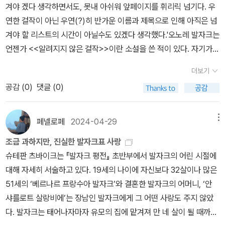
다. 사람들은 일부나마 부활한 그를 성자 취급하며 미사를 드리지만,
유년이 조우합니다. '우리는 똑같은 유아기를 거쳤군요'그리고 백작부
겨야 겠다 생각하면서도, 못내 아쉬워 앞페이지를 휘리릭 넘기다. 우
의 얼굴에서 온화함을 내몰지는 못한다. 그 온화함은 얼굴이 아닌 마
노블' 에 대한 개념을 내가 잘못 이해한(?) 탓이 크다. 발자크 작품에
정작 본인은 부활에 실패한 나머지 갖가지 쌍욕을 늘어놓는 것으로
인은 그녀에게 유일하게 따뜻한 사랑을 부어주었던 숙모가 불렀던 이
연한 걸작이 아닌 우연(?)히 반가운 이름과 제목으로 인해 아직은 넘
음에서 우러나오는 것이기 때문이다. (p. 11) 저자는 그 온화함이 마
관한 분석, 혹은 작가에 대한 철학적 분석이 담겨 있을 줄 알았다.바람
이야기가 마무리된다. '그랑드 브러테슈'는 동명 저택의 폐허를 발견
름, 앙리에트를 펠릭스에게만 허락하지요. “당신을 어떻게 사랑하면
겨야 할 리스트의 시간이 아닐수도 있겠다 생각했다.'오노레 발자크는
음에서 우러나온다며 아름답게 포장해 주지만, 우리는 직감적으로 안
은 읽고 나서 발자크의 다른 책들이 마구마구 읽어 보고 싶어질 수 있
한 화자가 그곳에 얽힌 기막힌 사연을 알아낸다는 내용이다. 본래 어
됩니까?”“숙모가 나를 사랑했듯이요.”믿을 수 없지만 그들에게는 모
언젠가 <<알려지지 않은 걸작>>이란 소설을 쓴 적이 있다. 자기가
다. 그 온화함은 지갑에서 나온다는 만고의 진리를... 돈 많은 백수임
기를 바랐던 거다.그런데 투렌 지방을 부대로 우스꽝스럽고 외설적이
느 귀족의 소유였는데, 하루는 남편이 예정보다 일찍 집에 돌아와 보
성에의 그리움이 서로를 향해 깊은 사랑의 골짜기를 만들어가고 있었
그리고 있는 그림에 극단적으로 중독된 화가의 이야기였는데 다른 화
이 틀림없다! (아닌가?) 한참 사회활동을 할 법한 나이에 누워있는 게
며 노골적인 이야기였다. 설명을 자세히 읽었다면, 고르지 않았을지
더보기
니 아내의 모습이 뭔가 수상하더라는 것이다. 방금 전까지 다른 남자
나봐요. 아니면 모성으로 포장한 욕망이었을까요.하지만 그녀는 펠릭
가들은 무시했지만 그는 자신의 그림을 부인,애인이라 부를 정도였
일상인 데다가 따분함을 느낄 만하다가도 다시 유턴해서 곧 마음에서
도 모르겠다. 노골적으로 외설 스러운 장면들이라,글 몰입도가 더 방
공감 (
0
)
댓글 (0)
가 안방에 있었던 흔적을 감지한 남편이 그 은신처로 짐작되는 벽장
스에게 그녀를 흔드는 열정적인 말투를 철저히 금했고 내가 손을 내
다.그는 자기 그림을 생각만 해도 젊어지는 기분이 들었다. 파블로 피
우러나오는 온화함을 내비칠 수 있다? 게다가 “모든 근심은 한숨으로
해되는 기분이었다.물론 아포리즘 같은 문장들이 보이는 순간이 있긴
문을 열려 하자, 아내가 완강히 반대한다.벽장 문을 여는 순간 부부의
밀 때만 잡으라는 등 엄격한 선과 규칙으로 거리를 둡니다. 정신착란
카소는 이 이야기를 너무 좋아한 나머지 그 배경이 되었다고 생각되
해결되고 무관심과 졸음 속에서 기력을 잃고 만다 (p. 12)”고 하니 혼
하다. 그러나 왜 '인문학 그래픽 노블'이란 부제가 달렸는지는 이해가
신뢰가 깨졌다고 간주해서 이혼하겠다는 아내의 고집에 잠시 망설이
증을 앓고 있는 백작은 오랜 시간 어르고 달래야 수그러들며 사소한
는 파리의 그랑 오귀스탱 가에 있는 작업실로 이사를 가기까지 했다'/
자 속 끓여대면서 스트레스받을 일도 없어 보이고! 좀 낡긴 했지만, 신
페넬로페
2024-04-29
메뉴
되지 않는다. 발자크와 일부러 친해지려고 하지 말아야겠다. 그냥 자
던 남편은 그렇다면 '벽장 안에 아무도 없다'는 것을 십자가에 대고 맹
잘못도 핑계삼아 부인의 정신을 갉아먹고 있었지요. 더구나 허약한
16쪽 '고리오영감'을 제외하고는 아직도 마무리 못 지은 리스트가 쌓
축성 좋은 잠옷에 부드러운 신발까지, 그야말로 안성맞춤이다. 흠, 그
연스럽게 읽혀지는 날이 오면 그때 읽어볼 생각이다. 이것이 내가 인
조금 과하지만, 진실한 발자크표 사랑
세하라고 요구한다. 아내가 그렇게 맹세하자 남편은 곧바로 미장이를
아이들은 교대로 뼈가 녹는 간호를 필요로 했어요. 그녀의 고단하고
여 간다는 건 나와 잘 합이 맞지 않는건 아닐까 생각하면서도...'알려
러면 그렇지. 가세가 기울었다고는 하나 하인까지 둔 지주였다. 그런
문학적으로 배운 교훈이다. 모두 극찬하는 발자크라고 해도,잘 읽혀
슈테판 츠바이크는 『발자크 평전』 초반부에서 발자크의 어린 시절에
불러 벽장 앞에 벽돌을 쌓아 막아 버리고, 이후 수십 일간 그 앞에서
희생적인 삶을 엿본 펠릭스는 그녀를 더욱 숭상합니다. 달이 밝은 밤,
지지 않은 걸작'이 궁금해서 찾아보다가 또 하나의 궁금한 책을 발견
데 집 안 꼴이 말이 아니다. 사방에 쌓인 먼지는 기본이고, 거미줄에,
지지 않는 책을 억지로 부여잡고 있는 것만큼 어리석은 일은 없을 게
대해 자세히 서술하고 있다. 19세의 나이에 자신보다 32살이나 많은
먹고 자고 하면서 아무도 건드리지 못하도록 감시한다.물론 아내도
펠릭스는 그녀의 눈물을 영성체로 받아 마심으로 그녀에 대한 사랑을
했다.('숨겨진 걸작'은 단편이기도 하고 전자책으로만 출간되어 있으
널브러진 접시와 먹다 흘린 빵 부스러기까지. 나름 최소한의 질서는
다.
51세의 ‘베르나르 프랑수아 발자크’와 결혼한 발자크의 어머니, ‘안
나름대로 꾀를 써서 미장이를 매수하려 들고, 남편이 없는 틈을 타서
맹세합니다. '저는 지금 부인의 고통을 함께 나누고, 성혈을 마심으로
니, 발자크의 단편집이 출간될때까지 기다려봐야 겠다.^^)
있는 건지, 오블로모프가 하인 자하르를 부른다. 잠시 후, 오랜 관성과
샤를로트 살랑비에’는 장남인 발자크에게 그 어떤 사랑도 주지 않았
직접 곡괭이를 휘둘러 벽돌을 깨부수려 하지만, 이 모든 시도가 수포
써 그리스도와 교감하듯이 부인의 영혼과 결합했습니다. 가망없는 사
고집으로 단련된 기존쎄 같은 기운을 풍기며 세상만사가 귀찮다는 얼
다. 발자크는 태어나자마자 유모의 집에 맡겨져 만 네 살이 될 때까지
로 돌아가자 자포자기하고 말았다. 이 사건을 모조리 지켜본 하녀의
랑도 행복입니다.' (흠, 세상에! 입술에 바른 꿀이여, 정신에 바른 아편
굴의 자하르가 등장한다.“집구석 한번 깨끗하다. 먼지 하며, 너절한