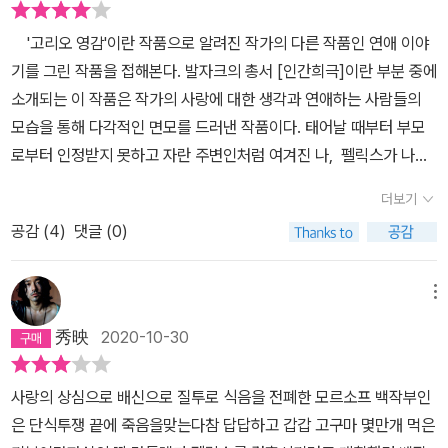
고 헌신적으로 자녀들을 돌본다. 마음속으로는 펠릭스를 사랑하면서
이다. 유년시절의 상처와 모성에 대한 결핍을 지닌 펠릭스는 모르소
도 결코 윤리적 선을 넘지 않고 펠릭스를 모성으로 감싸며 그를 제대
'고리오 영감'이란 작품으로 알려진 작가의 다른 작품인 연애 이야
프 백작 부인(앙리에트)에게 자연스럽게 끌린다. 앙리에트 역시 자신
로 된 성인으로 성장시키면서 그에게 출세를 위한 인맥까지도 연결시
기를 그린 작품을 접해본다. 발자크의 총서 [인간희극]이란 부분 중에
의 고단함에 공감하는 그에게 동질감을 느낀다. 그들에게서 결핍을
켜준다. 정말 가장 위대한 플라토닉 러브.하지만 그러한 모르소프 부
소개되는 이 작품은 작가의 사랑에 대한 생각과 연애하는 사람들의
투사하고, 상대방의 상처에 전이되는 사랑의 유형을 본다. 한편, 사랑
인 주위에서는 프랑스 혁명과 나폴레옹 정권, 그리고 왕정복고를 거
모습을 통해 다각적인 면모를 드러낸 작품이다. 태어날 때부터 부모
은 많은 경우 이런 전이와 투사로 시작되는 것을 아닐까 하고 생각했
치는 혼란스러운 사회상이 펼쳐지고, 귀족들의 어리석은 모습이 다종
로부터 인정받지 못하고 자란 주변인처럼 여겨진 나, 펠릭스가 나탈
다. 앙리에트는 펠릭스의 고백을 거절하고 친구 또는 어머니로 대할
다양하게 펼쳐진다. 그럼에도 모르소프 부인은 펠릭스를 파리로 보내
리라는 여인에게 자신의 사랑이야기를 들려주는 서간체 형식을 빌려
것을 요구한다. 펠릭스는 그녀를 성녀와 순교자로 숭배한다. 앙리에
더보기
면서 그에게 당대 현실과 인간사에 대한 날카로운 통찰이 담긴 당부
들려주는 작품이다. 때문에 그가 경험했던 어쩌면 다시는 돌아올 수
트를 향한 절대적인 사랑-“중세의 기사도를 연상시키는 사랑(252
의 편지를 건네준다.즉 모르소프 부인은 성품과 지성, 그와 함께 미모
공감 (
4
)
댓글 (0)
없는 찬란했던 '사랑'이란 감정을 어떻게 보냈는지에 대한 회상이자
p)”-을 마음에 담고 돌아간 파리 사교계에서 펠릭스는 영국 귀부인
까지 함께 갖춘, 정말 존재할 것 같지 않은 완벽한 여성이고, 그래서
이야기 속의 이야기 형식을 갖춘 액자 형식으로 독자들을 이끈다. 사
레이디 더들리와 관능적이고 육체적인 사랑에 빠진다. 이를 알게 된
모르소프 부인 사후 나중에 펠릭스가 새로이 애정을 느낀 나탈리에게
랑받고 싶었지만 부모나 형제들 사이에서도 원만하지 못했던 유년의
앙리에트는 찾아와 변명하고 사랑을 고백하는 펠릭스에게 다정하지
메뉴
모르소프 부인과의 사연을 털어놓았을 때, 나탈리는 호쾌하게 펠릭스
성장기는 그를 외롭고 고독한 생활, 다른 이들이 겪었던 청춘의 사랑
만 가혹한 태도로 대한다. 상심으로 인해 죽게 된 앙리에트, 죽음이
秀映
2020-10-30
를 찬다.그야말로 발자크의 장점이 잘 드러난 소설이다. 인간에 대한
이란 감정을 뒤로하고 학업에 몰두하게 만든다. 어느 날 앙굴렘 공작
임박한 그녀를 바라보는 펠릭스의 시선이 안타깝다.“그녀는 더 이상
깊은 통찰과 더불어 프랑스 사회상에 대한 내밀한 초상화가 그야말로
의 도시 환영식인 축제에 가게 되고 그곳에서 만난 한 여인을 보게 되
내 사랑스런 앙리에트도, 고귀하고 거룩한 모르소프 부인도 아니었
사랑의 상심으로 배신으로 질투로 식음을 전폐한 모르소프 백작부인
최고도로 그려진, 최고의 소설.
는데, 그녀의 아름다운 모습에 자신도 모르는 사이 그녀의 어깨에 입
다. 그것은 보쉬에가 말했던 이름 없는 무엇인가였다. 그것은 허무와
은 단식투쟁 끝에 죽음을맞는다참 답답하고 갑갑 고구마 몇만개 먹은
맞춤을 하게 되는 과감성을 보인다. 그 후 그녀를 잊지 못하고 휴양차
싸우고 있었으며 갈망과 충족되지 못한 욕망 때문에 삶으로 하여금