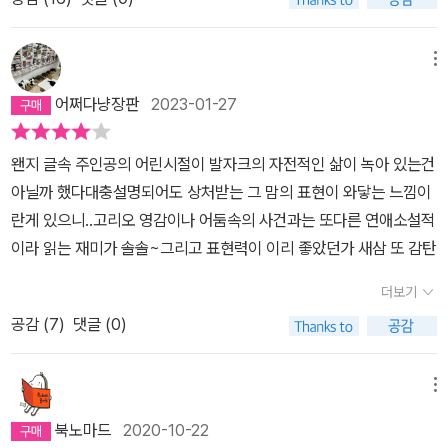
히 깨지는 아이러니를 보여주기도 하는 소설이다. 이 소설에서는 일
성이 엿보이는 순간의 태도 때문이었다. 잠시 후 그가 보인 행동은 성
단 연애 상대방인 모르소프 부인 캐릭터가 대단하다. 주인공 펠릭스
에 눈뜬 청년의 충동이었을까? 어쨌든 그 행위로 인해 그는 사랑에
는 어린 시절부터 부모에게 제대로 사랑받지 못하고 자란 애정결핍의
메뉴
빠진다.“소녀처럼 솜털이 난 목 위로 매끈하게 내려오는 윤기 나는 머
상태인데(이 부분은 마치 발자크 자신의 어린 시절을 묘사하는 듯 싶
릿결, 상상력이 뛰어다니는 산뜻한 오솔길처럼 빗이 그 위에 새긴 흰
어쩌다냥장판
2023-01-27
다) 우연히 참석한 어느 파티에서 모르소프 부인에게 한눈에 반하고
선들, 이 모든 것이 내 정신을 어지럽게 만들었다. 아무도 나를 보지
만다. 그리하여 그는 결국 그녀의 소재를 추적하게 되고, 한 골짜기 안
않는다는 것을 확인하고 나는 어머니의 품속으로 뛰어드는 아이처럼
왠지 글속 주인공의 어린시절이 발자크의 자전적인 삶이 녹아 있는건
에서 그녀를 발견하고 접근하게 된다.모르소프 부인 또한 어린 시절
이 등 위로 달려들어 머리를 부비며 어깨 전체에 입맞춤을 퍼부었다.
아닐까 했다대충설명되어도 상처받는 그 맘의 표현이 와닿는 느낌이
이 불행했고, 현재의 자신의 처지도 불행하기에 점차 펠릭스에게 의
(30p)” 모르소프 백작은 18세기 대혁명 이후 10년의 망명생활과 1
란게 있으니..고리오 영감이나 어둠속의 사건과는 또다른 연애소설적
지하게 되지만, 그녀는 결코 도덕의 선을 넘지 않고 지혜롭게 처신하
0년의 농촌생활로 인해 늙었고 정신적인 병을 얻는다. 모르소프 백작
이라 읽는 재미가 솔솔~그리고 표현력이 이리 좋았던가 새삼 또 감탄
며, 펠릭스를 훌륭하게 성장시키기 위해 그에게 헌신한다. 하지만 펠
부인(앙리에트)은 숙모로부터 금욕주의적 신앙의 영향을 받았다. 이
릭스에게는 본능적인 욕망이 존재하기에 파리에서 레이디 더들리와
더보기
두 사람의 결합은 출발부터 한쪽의 헌신과 인내가 일방적으로 요구될
관능적인 사랑에 빠지고, 이 소식을 듣게 된 모르소프 부인은 급속도
수밖에 없는 것이었다. 그녀의 삶은 백작의 광증과 두 아이들의 병약
공감 (
7
)
댓글 (0)
로 건강을 잃게 된다.일단 내가 읽은 모르소프 부인은 그야말로 성녀
함으로 인해 걱정과 불안을 안고 있었다. 그런 그녀에게 펠릭스의 등
다. 가정을 유지하기 위해 폭군같은 남편을 지혜롭게 인도하고 어리
장은 숨통을 트이게 하는 사건일 수도 있고, 자녀나 남편에게 죄의식
메뉴
석은 남편의 자존심을 세워주며 실질적으로 장원을 경영한다. 남편이
을 느낌으로 정신적으로나 육체적으로 자학하게 되는 이유가 될 수도
매독 환자이었기에 자녀들이 병약했지만 그녀는 남편을 원망하지 않
북노마드
2020-10-22
있었다. ‘골짜기의 백합’은 이 앙리에트를 가리키는 펠릭스만의 은유