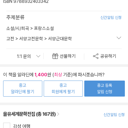
ISBN 9788932403342
주제분류
신간알림 신청
소설/시/희곡
>
프랑스소설
고전
>
서양고전문학
>
서양근대문학
선물하기
공유하기
이 책을 알라딘에
1,400
원 (
최상
기준)에 파시겠습니까?
중고
중고
중고 등록
알라딘에 팔기
회원에게 팔기
알림 신청
을유세계문학전집 (총 167권)
신간알림 신청
감성 여행