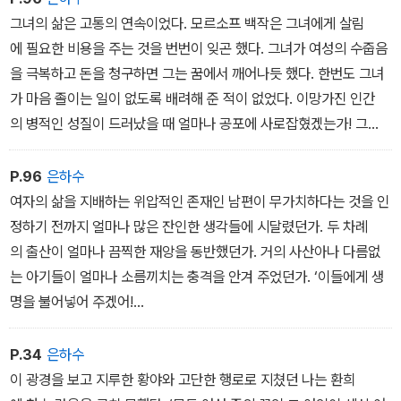
그녀의 삶은 고통의 연속이었다. 모르소프 백작은 그녀에게 살림
에 필요한 비용을 주는 것을 번번이 잊곤 했다. 그녀가 여성의 수줍음
을 극복하고 돈을 청구하면 그는 꿈에서 깨어나듯 했다. 한번도 그녀
가 마음 졸이는 일이 없도록 배려해 준 적이 없었다. 이망가진 인간
의 병적인 성질이 드러났을 때 얼마나 공포에 사로잡혔겠는가! 그
가 처음으로 미친 듯이 분노를 터뜨렸을 때 그녀는 억장이 무너지
는 것만 같았다.
P.96
은하수
여자의 삶을 지배하는 위압적인 존재인 남편이 무가치하다는 것을 인
정하기 전까지 얼마나 많은 잔인한 생각들에 시달렸던가. 두 차례
의 출산이 얼마나 끔찍한 재앙을 동반했던가. 거의 사산아나 다름없
는 아기들이 얼마나 소름끼치는 충격을 안겨 주었던가. ‘이들에게 생
명을 불어넣어 주겠어!
매일매일 새로이 낳아 주겠어!‘ 라고 스스로에게 다짐하기 위해서
는 얼마나 용기가 필요했던가. 게다가 여성에게 구조의 손길을 내밀
P.34
은하수
어야 하는 사람이 장애물일 뿐이라는 사실을 알았을 때의 좌절이란!
이 광경을 보고 지루한 황야와 고단한 행로로 지쳤던 나는 환희