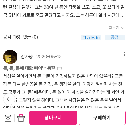
이 책 전반에 걸쳐있는 과도한 표현과 이해가 잘 되지 않는 무리한 에
더니만 스님 이름이었다! 30년 넘게 승려 겸 사진작가로 활동하며 작
책 읽기 쉽지 않더라. 내가 좀 만연체 문장을 좋아하지 않아서 그런가
것이 영국식 사랑의 종말일까요. 정열과 가면, 두 개를 번갈아 쓰던 여
묘한 동거를 시작한다.오노레 드 발자크 <고리오 영감>, <골짜기의
런 결심에 걸맞게 그는 20여 년 동안 작품을 쓰고, 쓰고, 또 쓰다가 결
피소드가 혹시 발자크의 공장 식 글쓰기 때 묻어있는, 아무리 서울에
품집도 간행했었는데 지난 2006년에 타계했다고 전한다.우리말 번
보다. 두 작품 모두 3분의 1쯤 읽다가 일단 내려놓았으나, 꼭 모든 작
인, 더들리와는 그렇게 끝나게 되지요. 聖을 선택한 여인의 사랑의 방
백합> 발자크는 늘 읽어보고 싶으면서도 이상하게 손이 가지 않는 작
국 51세에 과로로 죽고 말았다고 하지요. 그는 하루에 열네 시간에서
살아도 끝까지 고쳐지지 않는 사투리 같은 것이 아닐까 생각되기도
역본은 100페이지 내외라 단편 중에서도 긴 것은 서너 편씩, 짧은 것
품을 다 읽어보고 싶은 작가이다. 그러던 참에 이 책이 나왔다. 표제작
식은 자신에게 너무 가혹했던지 금욕의 고단한 내적 싸움으로 머리카
가였다. <사촌 퐁스>를 읽고 좋은 인상을 받지 못했다면 그냥 지나쳤
열여덟 시간을 일했다고 하는데, 20여 년 동안에 쓴 작품이 총 350
했다. 특히 인용한 안인희 번역자의 글에 계속 발목이 잡혀 발자크 소
은 예닐곱 편씩 수록했고, 장편 중에서 일부를 발췌한 경우도 있다. 그
<라스트 울프>와 <헤르먼> 두 작품으로 구성된 중편집. ‘크러스너호
락이 우수수 빠질 만큼의 고통을 지나레이디 더들리와의 염문을 듣고
더보기
을지 모른다. 이번에 고른 <고리오 영감>은 ‘인물 재등장 기법’이 최
권이 넘는다고 합니다. 발자크는 당대의 프랑스 사회에 대하여 거대
설의 본질이나 위대함을 그대로 받아들이지 못하는 건 아닌지 걱정이
중에서도 각별히 눈길이 가는 것은 발자크의 <무신론자의 미사>, 에
르커이 라슬로의 문학적 정수를 맛볼 수 있는 책’이라는 평을 받았다
는 질투심으로 몸과 마음과 영혼이 상하여 죽음의 길로 들어서야했던
공감 (
16
)
댓글 (0)
초로 도입된 소설이라고 한다. 안 그래도 <사촌 퐁스>를 읽을 때 재
한 벽화를 그리고 싶어했던 인물이었습니다. '내 머릿속에 19세기의
다. 사랑하는 연인이 한 번씩 보이는 우울한 표정이나 딴 생각, 침묵
밀리 브론테의 <슬픈 미나 로리>, 이탈로 칼비노의 <마법의 궁전>,
고. 일단 두께가 가벼워서 부담이 없다. 아, 그리고 알마에서 출간된
여인 앙리에트.性을 선택하여 펠릭스의 육체를 화려하게 정복했으나
등장하는 인물이라는 소개와 함께 줄거리가 펼쳐질 때마다, 나 혼자
사회가 들어 있소' 1834년에 발자크가 한스카 부인에게 보낸 편지 속
에 여자는 그 이유가 궁금하고 그의 사랑을 의심할 수밖에 없다. 이 소
그레이엄 그린의 <꿈의 정원>처럼 아직까지 유일 번역본으로 보이는
이 라슬로 시리즈 책 표지 진짜 다 너무 아름다움. 엘리자베스 문, <잔
다만 물질의 형태로 남은 여인 아라벨.누가 행복하다고 말할 수 있을
초면이라 우두커니 눈만 끔벅거렸는데, 이번에는 재회의 기쁨을 느껴
에 나오는 한 구절입니다. 그는 자신이 직접 보고 경험한 '19세기 프
설은 ‘펠릭스’가 ‘나탈리 드 마네르빌 공작부인’에게 자신도 모르게 갑
잠자냥
2020-05-12
메뉴
것들이다.특히 칼비노의 책은 소설이 아니라 민담 선집인 <이탈리아
류 인구>이 책, 출간되자마자 우리의 다부장님께 딸랑딸랑 아부용으
까요. 아니 누가 더 불행하다고 말할 수 있을까요.아라벨식 사랑과 앙
볼 수 있겠구나. 뭐, 딱히 더 만나고 싶은 인물은 없다만... ㅋㅋ 19세
랑스 사회의 모든 것'을 소설을 통해 완벽하게 그려내려는 큰 뜻을 품
자기 나타나는 상념이나 성격의 기복에 대한 이유를 설명한 긴 편지
민담>(1956)에 수록된 200편 가운데 10편을 소개한 것이어서 더
로 선물했던 책. 그때 점심으로 두 가지 메뉴 드시면서 땀 뻘뻘 흘리는
리에트식 사랑사이에서 오늘도 많은 여인들이 죽은 사랑을 위하여는
돈, 돈, 돈에 대한 빼어난 통찰
기 프랑스를 담고 있는 이 소설의 앞부분만 슬쩍 들여다보자면, 보케
었던 사람이었습니다. 그는 어리석기 짝이 없는 연애를 하느라 엄청
글이다. 어린 시절부터 자신이 살아 온 이야기와 지금 어떤 유령의 지
욱 이채롭다. 장편 소설은 대부분 번역되고 강연록 <왜 고전을 읽는
부장님을 위해 이 책 굿즈였던 손수건도 보내드렸다. 그 후 나도 냉큼
애도를,탄생하는 사랑을 위해서는 기도를 하고 있겠지요. 아라벨과
세상을 살아가면서 돈 때문에 걱정해보지 않은 사람이 있을까? 크든
르 부인이 운영하는 하숙집이 등장한다. 주변 지형을 시작으로 냄새
난 정력을 소진했고, 별 사업수완도 없으면서 이런저런 사업을 벌이
배를 받고 있고, ‘격심한 고통을 안겨주는 옛 감정(p10)’이 나타나는
가>와 편저서 <세계의 환상 문학>도 간행되었지만, 순수 창작이 아
샀는데, 그 사이 굿즈는 품절. 나도 손수건 갖고 싶다! 부랴부랴 예스2
욕정과 환희의 밤을 보낸 후 다음날 아침엔 성녀 앙리에트를 위하여
작든 다들 한번쯤은 돈 걱정, 돈 생각을 한다. 이렇게 일하며 사는 것
부터 내부 벽지 무늬, 가구와 바닥 상태 하나하나 묘사가 길고 빽빽하
느라 굉장히 많은 빚을 진 채 평생을 경제적 압박 속에 살았던 인물이
사연을 설명하며 나탈리의 이해와 더 깊은 사랑을 바란다. 이 구절은
닌 민담집이 번역될 가능성은 아무래도 낮아 보이니, 사실상 향후로
4, 교보로 달려가 봤으나, 그 손수건은 알라딘에서만 주는 굿즈였
울 수 밖에 없었던 펠릭스. 이것도 가지고 저것도 가졌지만 그 어느 것
도 모두가 그 ‘돈’ 때문이다. 돈 없이 이 세상을 살아간다는 게 과연 가
다. 하숙집 부동산 매물 실사 보고서를 읽는 기분이다. 나의 인내심이
었습니다. 그는 자본주의가 고도로 발달한 현대사회에서와 마찬가지
뒤로가
발자크가 1828년 다브란테스 공작부인에게 보내는 편지의 내용과
도 유일무이한 번역본으로 남지 않을까.다만 번역과 편집은 그리 좋
네?! 역시 이 알라딘 굿즈 맛집이여. 아무튼 이 책은 세계 주요 SF문
도 가질 수 없었던 그의 사랑은 울면서도 웃었던 것인지. 그래서 펠릭
능할까? 그렇지 않을 것이다. 그래서 사람들은 더 많은 돈을 벌어서
기
책 읽을 때만큼은 진득함을 유지하기에 참 다행이 아닐 수가 없다. 뒤
로 '돈 문제'에 특출난 관심을 보인 작가였습니다. 발자크 이전에는 그
비슷하다. [내 고통이 나를 나이들게 만들었습니다.… 스물세 살이 될
지 않아서 오타도 많고 오역도 많으며, 영어권 이외의 작가들은 결국
학상인 로커스상, 휴고상, 제임스 팁트리 주니어상 최종 후보작으로
스는 이기심을 발휘하여 이 편지의 수취인인 나탈리에게 앙리에트와
안락한 삶을 누리기를 바란다. 아니 돈이 많은 사람, 부를 쌓은 사람을
이어 이 퀴퀴한 3층짜리 하숙집을 채우고 있는 세입자들이 하나둘 눈
어떤 작가들도 그처럼 돈의 세계를 잘 아는 이가 없었습니다. 그리하
때까지 내가 어떤 삶을 살았는지 당신은 아마 상상할 수 없을 겁니다.
영역본의 중역이기 때문에 가치도 높지 않다고 봐야 맞을 것 같다. 내
어슐러 K. 르 귄이 극찬한 최고의 여성 캐릭터가 등장한다. ‘70대 여
아라벨을 겸비한 또 하나의 여인상을 주문하고 있는 지도 모르겠습니
부러워하며 자기도 그 무리에 속하기를 바라며, 언젠가는 그럴 수 있
보관함담기
선물하기
에 들어오기 시작한다. 고향집의 기대를 한 몸에 안고 파리에 상경했
장바구니
구매하기
여 그는 지금까지도 현대 경제경영 소설의 아버지로 불리고 있지
-p.52, ‘발자크 평전’] 태어나자마자 어머니의 냉대로 시골의 보모에
더보기
기억으로는 판매도 신통치 않았었는데, 얼마 지나지 않아 정가의 6
성 노인의 행성 생존기’ 이 소개만으로도 가슴이 뛰지 않는가! 니콜
다. 앙리에트의 죽음이 임박했다는 소식을 듣고 펠릭스는 한 걸음에
으리라고 생각하면서 오늘 하루도 정신없이 살아간다. 그러나 정말
다는데 어딘지 모르게 눈빛이 번뜩이는 법대생 라스티냐크, 털털하고
요. 그는 경제적인 궁핍 때문에 '집필 환경'이 몹시 열악했지만 자신의