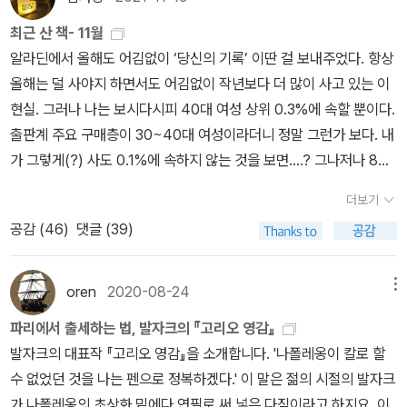
지 않았다. 한마디로 ‘소설공장’이었다. [그가 그 속에 몸을 감추고 수
사의 묘약'은 <악마의 초상>이라는 프랑스 괴기 단편 선집에 수록된
인 아라벨의 유혹에 넘어갑니다. ‘내가 모르소프 부인처럼 사랑받는
마음이 쓰였다. 앞으로 나아가려는 인간의 노력에 가슴이 뜨거워지는
의 삽화가 인상적이다.기념관이 규모는 작아도 기본 애정표현은 해
상쩍은 사업을 했던 익명이라는 외투를 잘 알게 된 오늘날 우리는, 이
것으로 읽었는데, 이쪽은 일어 중역이라 더 좋지 않다!'무신론자의 미
최근 산 책- 11월
다면, 당신에게 모든 것을 희생하겠어요.(...) 항상 당신의 친구로 남
건 여전히 유효하기에. 그리고 이 책을 골랐다.부친의 사업 실패와 연
놓은 느낌빚에 쫒기며 팔리는 책을 써야 했던 거장의 소박한 기념관
수치의 세월에 그가 문학적인 온갖 더러운 짓을 다 했다는 사실을 알
사'는 펀앤런북스의 펭귄클래식스 가운데 한 권으로 처음 접했는데,
알라딘에서 올해도 어김없이 ‘당신의 기록’ 이딴 걸 보내주었다. 항상
을게요. 그리고 당신이 원할 때 연인이 되어 드리겠어요.’ 하지만 그
인과의 결별로 마음이 고달픈 스물다섯 살의 슈무엘. 어딘가 불안정
이 좋았다. 발자크는 집중을 위해 찬물에 커피가루 녹여 먹기도 했다
고 있다. 자기 소설에서 찢어낸 넝마조각으로 남의 소설을 깁고, 다시
이 책에는 표제작 외에 '신병(新兵)'과 '지갑'이라는 단편도 들어 있
올해는 덜 사야지 하면서도 어김없이 작년보다 더 많이 사고 있는 이
녀는 사교계에서 그들의 사랑을 이렇게 비웃었다지요.“한 쌍의 어린
하지만, 섬세한 감수성을 가진 그는 원래 ‘유대인들의 눈에 비친 예
는대, 기념품 코너에서 발자크 커피를 팔더라. ㅎㅎㅎ 재밌네. 발자크
남의 소설에서 플롯과 상황을 훔쳐내서 자신의 졸작에 이용하곤 하였
다. 펭귄클래식스의 우리말 번역본이라면 대부분 2000년대 들어서
현실. 그러나 나는 보시다시피 40대 여성 상위 0.3%에 속할 뿐이다.
비둘기처럼 한숨짓는 저들을 보고 있자니 너무나 지겹군요.” 아라벨
수’라는 제목의 석사 학위 논문을 쓰던 중이었으나, 어쩔 수 없이 학업
커피는 어떤 맛이려나. 3. 생각보다 규모 큰 에펠탑을 보고센강 유람
다. 온갖 종류의 짜깁기를 뻔뻔스럽게 맡았고, 남의 작품을 다림질하
웅진에서 간행한 검정색 표지의 시리즈를 떠올리게 마련일 터인데,
출판계 주요 구매층이 30~40대 여성이라더니 정말 그런가 보다. 내
과 앙리에트를 비교하자면 동양과 서양의 차이. 하나는 아주 작은 물
을 중단한 상태다. 아모스 오즈 문학의 중요한 무대인 예루살렘을 배
선 위에서 파리의 야경을 즐기니비로소, 이제야 프랑스 왔구나, 싶다.
고 늘리고 고치고 물들이고 유행에 맞게 뜯어고쳤다. 그는 온갖 것에
더 먼저인 1996년에도 펭귄클래식스라는 이름을 걸고 간행된 시리
가 그렇게(?) 사도 0.1%에 속하지 않는 것을 보면....? 그나저나 8월
기도 먹이로 삼기 위해 빨아 들이려하고, 다른 하나는 자신의 마음을
경으로 둔 점이나, 슈무엘이 드나드는 사회주의 서클의 논쟁과 스탈
두밤자고 모레면 떠야 하는데......ㅠㅜ
다 손을 댔다. -p.95, ‘발자크 평전’] 『발자크 평전』의 번역자 ‘안인희
즈가 있었다.이 시리즈의 대본은 영국 펭귄 북스가 1995년에 창립 6
에 받은 달콤한 적립금도 이제 다 바닥나서 3개월 순수구매액 0원 도
내뿜고 측근들을 빛으로 감씨준다. 한 명은 날렵하고 가늘고, 다른 한
린에 대한 담론을 담은 장면을 보고 있자면, <사랑과 어둠의 이야기>
더보기
선생’은 역자 서문에서 ‘그의 소설이 가지는 결함의 목록은 상당히 길
0주년을 기념해 유명 작가의 대표 단편을 엮어 권당 60쪽 내외로 간
전은 실패로 끝났다(3개월 순수구매액 44,230원에서 알라딘 적립
명은 느리고 풍만하다. 이것은 영국과 프랑스의 여인을 비교하며 영
에 흐르던 예루살렘 지식인들의 모습과 일맥상통하는 듯하다.학업과
공감 (
46
)
댓글 (39)
게 이어진다. 몇 가지만 꼽아보아도 질낮은 감상주의, 신문 연재소설
행한 60권짜리 미니북 세트이다. 책등 색깔에 따라 고전 시리즈인
금 탕진). 이제 알라딘 적립금 플렉스 잠자냥은 저쪽 그래24로 가서
국의 경박스러움을 지적하고 있는 것이지요. 물질의 모든 부분을 개
사랑이 동시에 흔들리며 삶의 방향을 잃은 슈무엘은 예루살렘을 떠나
투의, 때로 터무니없는 줄거리 전개, 극단적인 과장법, 치명적인 문체
'블랙' 세트와 현대작 시리즈인 '오렌지' 세트가 있었고, 따라서 오렌지
지난 9월에 국민서평대상 수상으로 받은 적립금 50만원을 써야겠
량하여 아름답게 장식함으로써 물질의 쾌락 속으로 빠져드는 정신의
려고 이사를 준비하던 중, “인문학을 공부하는 미혼 남학생, 역사를
의 결함등을 들 수 있다.’고 썼다. 츠바이크의 ‘발자크 평전’ 초반부
시리즈는 영국판과 미국판의 구성이 달라서, 13종만 중복되고 47종
다..... 왜 올해는 덜 사자는 결심은 항상 무너지는가.......4월에 나는
세계를, 기계로 빠져드는 그들의 삶을 비난합니다.사랑을 맹세하며
oren
2020-08-24
메뉴
잘 알고 있으며, 상대방의 기분을 헤아리는 세심한 대화가 가능한 분,
를 읽고 난 다음 완독한 발자크의 소설 『골짜기의 백합』은 츠바이크
은 서로 다른 작품이 수록되었다.1996년에 총30권으로 마무리된 펀
무슨 일이 있었던 것인가.....이렇게 사봤자 나는 상위 0,3%일 뿐이
자신을 버린다면 곧 죽어버리겠다고 펠릭스의 목을 교묘히 조르던 그
저녁마다 다섯 시간 정도 학식이 깊고 지적인 일흔 살 장애인 남성에
파리에서 출세하는 법, 발자크의 『고리오 영감』
의 해설로 도움을 많이 받았지만, 한편으로 방해가 되기도 했다. (앞
앤런북스의 번역서는 원서 블랙 세트(16종)와 오렌지 세트 영국판(1
여..... 40대 여성들이여, 책 참 많이 사는군요. 참 잘했어요~신간 크
녀였지만 앙리에트의 장례를 치르고 온 그가 그들이 생활하던 거실에
게 말동무를 해 주시면 무료로 숙소를 제공하고 소액의 월급도 지급
발자크의 대표작 『고리오 영감』을 소개합니다. '나폴레옹이 칼로 할
으로 발자크의 소설을 읽을 때마다 그럴 것 같다. 아는 것이 병이다.)
4종)에서 반반씩 선별한 것처럼 보인다. 표지마다 원서 표지와 함께
러스너호르커이 라슬로, <라스트 울프> <저항의 멜랑콜리>, <사탄
서 대면한 것은 더들리 백작과 자녀들. 그가 설 자리는 없었습니다. 어
함. (p. 26)” 이라는 광고를 읽게 된다. 그리고 어딘가 오래된 상처와
수 없었던 것을 나는 펜으로 정복하겠다.' 이 말은 젊의 시절의 발자크
주인공 펠릭스의 어린 시절이 발자크의 어린 시절과 거의 비슷했고,
한옥의 문살 사진이 곁들여졌는데, '관조'가 찍었다기에 그게 뭔가 했
탱고> 등 라슬로 책 다 사놨다. 다 읽기 도전했었다. 그런데 이 작가
느 것을 배신이라고 말해야할 지 모르겠지만 배신 당한 것이지요.그
침묵이 배어 있는 고택에서, 까다롭고 논쟁을 즐기는 노인 발트와 기
가 나폴레옹의 초상화 밑에다 연필로 써 넣은 다짐이라고 하지요. 이