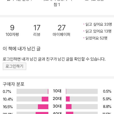
전은 오늘날에도 다양한 독해를 가능케 하고 있다. 사회에 나서는 펠
참 1
릭스를 위해 모르소프 부인이 쓴 당부의 편지(본문 170~190페이
지)는 이 소설의 핵심적인 부분으로 당대 현실과 사회의 보편적 원리
에 대한 발자크의 날카로운 통찰을 드러내고 있다. 모르소프 부인이
읽고 싶어요 33명
9
17
27
단지 연애 드라마의 주인공일 뿐 아니라 높은 수준의 지성의 소유자
읽고 있어요 13명
100자평
리뷰
마이페이퍼
임을 알려 준다. 등장인물들이 갖고 있는 이런 입체적인 모습이 리얼
읽었어요 52명
리즘 소설의 거장으로서 발자크의 흔들리지 않는 평가를 유지하게 하
이 책에 내가 남긴 글
는 비결일 것이다.
로그인하면 내가 남긴 글과 친구가 남긴 글을 확인할 수 있습니다.
로그인하기
구매자 분포
10대
0.5%
0.7%
20대
5.9%
10.4%
30대
8.8%
16.5%
40대