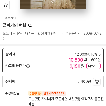
소득공제
골짜기의 백합
오노레 드 발자크
(지은이),
정예영
(옮긴이)
을유문화사
2008-07-2
0
종이책
12,000
원,
10%
10,800
원
+ 600원
9,180
원
카드최대혜택가
더보기
전자책
5,400
원
수령예상일
양탄자배송
썬데이 EXPRESS
오늘(일) 22시까지 주문하면 내일(월) 아침 7시
출근전
배송