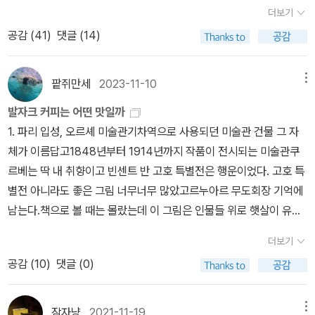
살았다. 그 뒤에 다른 집에 하숙을 했고 일주일에 한 번만 부모가 있는
말에 따르면, 부서진 벽돌 구멍 사이로 벽장에서 웬 남자의 얼굴이 흘
이여!) 하지만 그녀는 그를 파리로 보내 그 곳에서 출세해야한다고 합
게, 맙소사! 저기, 저 구석 좀 보란 말야. 하는 일이 뭐야, 도대체….”
더보기
집에 올 수 있었다. 일곱 살이 되어 방돔의 오라트리오 수도회가 운영
끗 보였고, 이후 수십 일이 지나면서 희미한 신음소리도 들렸다고 한
니다.파리로 떠나는 그에게 쓴 그녀의 편지는 얼마나 지혜의 말로 가
“아니, 하는 일이 뭐냐니유….” 자하르가 억울하다는 투로 툴툴거렸
공감 (
41
)
댓글 (14)
하는 기숙학교에 들어가 7년 동안 있었다. 그곳은 학교였지만 발자크
다.이후 남편이 사망하자 아내도 저택에서 나왔으며, 향후 50년간 아
득 차있던지. 예절은 진정한 자비처럼, 실제로 자신을 희생하는 데 있
다. “애쓰구 있잖유. 사는 게 뭔지! 먼지두 훔치구, 청소두 거의 매일
에겐 감옥이나 다름없었다. ‘돈’이 대세가 되고, 부르주아 계급이 모든
무도 들어가지 못하게 공증까지 마친 상태로 사망한다. 지난번 뉴스
습니다.(...) 들어줄 수 없는 부탁은 헛된 희망을 전혀 주지 말고 단호
하는디….”“청소해, 구석의 쓰레기도 치우고. 그럼 빈대니 하는 것들
것을 장악해 나갈 때, 발자크의 부모에게도 돈은 중요했다. 그들은 소
에서 동거녀를 살해하여 베란다에 옮겨놓고 시멘트 덩어리로 만들어
팥쥐만세
2023-11-10
메뉴
하게 거절하세요. (...) 세련된 예절과 아름다운 매너는 마음속에서,
도 없어질 거야.”“치워봐야 또 쌓일 텐디유 뭐.”160여 년 전의 러시아
르본 대학 법률학부에 입학한 발자크를 공부만 하도록 내버려두지 않
암매장했다가 발각된 범죄자에 대한 이야기를 접했는데, 그 내용 때
개인적인 자존심에서 우러나는 것이니까요. 사회는 어머니라기보다
나 지금이나 사람 사는 모습은 뭐, 다 거기서 거기 아닐까? 또 이런 사
발자크 커피는 어떤 맛일까
았다. 그는 변호사와 공증인의 사무소에서 서기로 일해야 했다. 설움
문에 '검은 고양이'와 '아몬틸라도 술통'에 이어서 발자크의 단편까지
는 계모이기 때문에, 자기의 허영심을 만족시켜주는 자식들을 편애합
람이 있으면, 저런 사람도 있는 거니까. 그런데, 이 소설의 저자 이반
1. 파리 입성, 오르셰 미술관기차역으로 사용되던 미술관 건물 그 자
과 불만을 가득 안은 채 청소년기를 보낸 발자크는 20세가 되어 작가
떠올렸던 모양이다.발자크의 '인간 희극' 번역서 목록에 관해서는 예
니다. (...) 당신은 가능한 한 다른 사람들로부터 무엇을 받지 말아요.
곤차로프는 공무원 생활을 오래 했는데 배를 타고 세계 일주를 한 독
체가 이름답고1848년부터 1914년까지 작품이 전시되는 미술관쿠
가 되겠다는 선언을 함으로써 부모의 뒤통수를 친다. 당연히 반대한
전에 한 번 정리한 적이 있었는데, 그 사이 수년간 새로 번역된 것도
누구에게도 종속되지 말고, 자기 자신의 주인이 되어요. (...) 젊은 여
특한 이력까지 있다. 그 말은 오만가지의 인간을 겪어봤다는 말씀?
르베는 딱 내 취향이고 빈센트 반 고호 특별전은 행운이었다. 고호 특
부모에게서의 경제적 지원은 끊어지고, 파리 레디기예르 거리 9번지
있고 절판된 것도 있다 보니 매번 시중에서 구입 가능한 작품 총수에
자들을 비웃고 하찮게 여겨도 됩니다. 그녀들은 진지한 생각을 할 능
세상의 속도에 발맞추느라 다들 기를 쓰고 달리는 격동의 19세기 러
별전 아니라도 좋은 그림 너무너무 많았고르누아르 무도회장 기억에
의 다락방에서 발자크는 공장 식 글쓰기를 시작한다. 그가 글을 쓰는
는 별 차이가 없어 보이기도 한다. 꾸준히 출간되는 것만큼이나 꾸준
력이 없으니까요. 아마도 다음은 자신을 염두에 두고 쓰지 않았을까
시아 한복판에서, 왜 하필 아무것도 하지 않는 인간을 소설의 전면에
남는다.책으로 볼 때는 몰랐는데 이 그림은 인물들 위로 햇살이 유리
이유는 작가로서의 성공과 생활비를 벌기 위한 이중적인 것이었다.
히 절판되는 발자크이니, 사실은 그 명성에 비해서 인기가 실제로 그
요. 아, 당신을 사랑할 여인은 고독할 것입니다. 그녀에게 가장 화려
내세웠을까.아모스 오즈 <유다><나의 미카엘>이 워낙에 유명했지
알처럼 논다. 언젠가 파리 한달 살기를 하며 이 동네 미술관들을 좀 여
발자크는 희곡 『크롬웰』을 집필해 프랑스 국립극장(Comédie-Fran
리 높지는 않다고 봐야 할 것도 같다.'그랑드 브러테슈'는 예전에 휘문
한 축제는 당신의 시선일 것이고, 또 그녀는 당신의 말들을 생명의 양
더보기
만, 딱히 읽어보고 싶다는 생각은 안 들었다. 그러다가 최근에 <사랑
유있게 산책해 보고 싶다는 욕심이 생겼다.음.....정년퇴직 하려면 10
çaise)에서 상연할 계획을 세웠지만 그 작품은 실패했다. 발자크는
출판사에서 나온 서머싯 몸 선정 세계 단편 100선에 수록된 것으로
식으로 삼겠지요. 그 여인은 당신에게 세상 전체가 되어야합니다. 왜
공감 (
10
)
댓글 (0)
과 어둠의 이야기>를 읽게 됐는데, 아주 좋았다. 강력한 스파크를 일
년쯤 남았다. 2. 발자크 살던 집그는 벽돌을 쌓아 집을 짓듯이 소설을
돈을 벌기 위해 공장에서 똑같은 제품을 찍어내듯, 비슷한 내용의 작
읽었는데, 이번에는 더 나중에 황금가지에서 나온 <세계공포문학걸
냐하면 당신이 그녀의 모든 것일 테니까요. 그녀를 많이 사랑해줘요.
으키는 감정은 아니지만, 어떤 경계에서 부유하는 인간의 두려움과
쓴다.근면 성실하게 한장한장 쌓아 올라가는 문장을 근면 성실하게
품을 엄청난 속도로 써대기 시작한다. 작품의 의미와 예술은 생각하
작선: 고전편>에 수록된 것으로 읽었다. 양쪽 모두 영어 중역이다. '불
파리로 진출한 펠릭스는 자신의 숭고한 사랑을 시기하는 영국후작부
머뭇거림의 기억을 공유하는 동안 생각지 못한 동질감이 느껴졌고,
읽어 줘야 한다는 생각을 했었다.발자크의 소설에 나오는 등장인물들
잠자냥
2021-11-19
메뉴