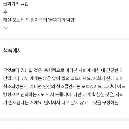
모르소프 부인을 보자 참을 수 없는 격정에 휩싸이고, 그녀에게 맹목
골짜기의 백합
적인 사랑을 바치게 된다. 어린 시절 역시 불행했던 그녀도 동병상련
주
을 느끼며 마음의 문을 열고 그를 모성애로 감싼다. 하지만 펠릭스는
해설:오노레 드 발자크의 '골짜기의 백합'
결국 플라토닉한 사랑으로 만족하지 못하고 본능적인 욕망에 못 이겨
파리에서 레이디 더들리와 관능적인 사랑에 빠지는데...
책속에서
사회에 나서는 펠릭스를 위해 모르소프 부인이 쓴 당부의 편지는 이
소설의 핵심적인 부분이다. 당대 현실과 사회의 보편적 원리에 대한
발자크의 날카로운 통찰을 드러내고 있다. 모르소프 부인이 단지 연
무엇보다 명심할 것은, 총체적으로 바라본 사회에 대한 내 간결한 의
애 드라마의 주인공일 뿐 아니라 높은 수준의 지성의 소유자임을 알
견입니다. 당신에게는 많은 말이 필요 없으니까요. 사회가 신에 의해
려 준다.
창조되었는지, 아니면 인간의 창조물인지는 모르겠어요. 그것이 어느
방향으로 진화하는지도 역시 모릅니다. 다만 내게 확실한 것은, 사회
가 존재한다는 거예요. 떨어져서 따로 살지 않고 그것을 구성하는 조
건들을 받아들이기로 한 이상, 당신은 그 조건들에 대해 불만을 품으
면 안 됩니다. 앞으로 그 조건들과 당신 사이에는, 계약 같은 것이 체
결될 것입니다. (172페이지)