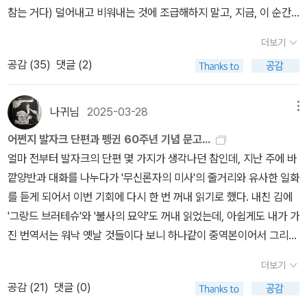
만 주고는 사라져버리는데 그 부인은 아름다운 등 뿐만 아니라 그 등
에 선 펠릭스란 인물의 심리를 통해 작가가 문장과 문장 사이에 드러
참는 거다) 덜어내고 비워내는 것에 조급해하지 말고, 지금, 이 순간
에 걸맞은 가슴과 아름다운 얼굴을 가지고 있어서 그를 더욱 들뜨게
낸 사랑의 첫 단계에서 느끼는 감정의 시작과 점점 익숙해져 가면서
의 감정이라도 일단 담아보자는 마음으로 그렇게 ‘쓰기’를 시작했다.
더보기
했지요. 얼마 지나지 않아 다시 맞닥뜨렸을 때 백작부인은 이렇게 얘
다른 면들을 보게 되는 과정의 글들이 읽으면서도 전혀 오래된 글이
뚝딱거리던 손가락이 서서히 괜찮아질 때쯤이었을까. 권여선 작가의
기했지요.“제가 최초로, 마지막으로, 그리고 유일하게 당한 치욕이었
공감 (
35
)
댓글 (2)
아니란 생각이 들만큼 솔직하게 다뤘다는 점이 눈길을 끌었다. 시대
책을 읽는데, 머릿속에서 뭔가 불이 번쩍했다. 오래전 젊은 날에, 걸리
어요.그 무도회에 대해 다시는 언급하지 마세요!“그러나 먼 후일 백작
적 배경인 왕정복고란 흐름 안에 각기 정해져 있는 위치에서 그들 스
는 족족 희망을 절망으로, 삶을 죽음으로 바꾸며 살아가던 잿빛 거미
부인은 이 날의 일을 편지에서 이렇게 고백해요.‘비록 두 아이의 어머
스로가 무엇을 원하고 그것을 어떤 방식으로 표현하며 이루어나가는
같은 나를 읽고 이해해 주는 사람이 있었다면. 아니, 그런 사람을, 나
나귀님
2025-03-28
메뉴
니였지만 사랑이 허락하는 쾌락을 경험한 적이 없었어요.(...) 당신의
지를 때론 따스함으로 때론 비판의 눈길로 쓴 내용들 또한 인상적이
를 알아본 그 사람을, 내 등을 두드리며 그러지 마, 그러지 마, 달래던
어쩐지 발자크 단편과 펭귄 60주년 기념 문고...
입맞춤은 내 삶을 지배했고, 내 영혼에 긴 자국을 냈습니다. 당신의 열
다. 끝내 부인의 죽음을 막지 못한 팰릭스의 결단 부족의 결과물인 이
그 사람을 내가 마주 알아보고 인사하고 빙글 돌 수 있었다면. (<각각
얼마 전부터 발자크의 단편 몇 가지가 생각나던 참인데, 지난 주에 바
정적인 피는 내 핏속에 열정을 깨웠고, 당신의 젊음은 내 젊음 속으로
런 아픔은 골짜기에 홀로 피다 저물다 간 백합꽃처럼 여인 스스로의
의 계절>, p. 241)쏟아내든지, 그것도 아니면 주변을 좀 살펴보든지.
깥양반과 대화를 나누다가 '무신론자의 미사'의 줄거리와 유사한 일화
침투하였으며, 당신의 욕망은 내 가슴속에 파고 들었지요.’여인의 진
감정을 솔직하게 드러낸 반전의 내용과 함께 차후 나탈리란 여인에게
아무것도 하지 않고 어물어물 말만 흐리다가 곁에 있는 애먼 사람들
를 듣게 되어서 이번 기회에 다시 한 번 꺼내 읽기로 했다. 내친 김에
심이란 당시엔 깨닫지 못하는 것일는지, 아니면 변하는 것일는지. 언
들려줌으로써 제대로 당한 또 다른 편지 내용들이 이 작품의 백미가
만 안절부절못하게 만들면, 아니, 그대로 이 순간을 흘려보내면 나중
'그랑드 브러테슈'와 '불사의 묘약'도 꺼내 읽었는데, 아쉽게도 내가 가
뜻 그렇고그런 불륜이야기가 전개 되겠구나 생각하시겠지만 오늘 아
아닌가 싶다. (당신 펠릭스가 원하는 여인상, 이처럼 둘을 합쳐 놓은
에 후회할 것 같다는 생각이 들었다. 때론 시간에만 맡길 수 없는 것들
진 번역서는 워낙 옛날 것들이다 보니 하나같이 중역본이어서 그리
침 전 눈물과 콧물을 닦은 휴지로 산 하나를 만들었더랬습니다. 발자
듯한 완벽한 여인은 없을 터, 제대로 정신 차리세요~~ 그런 당신은
이 있다. 그건 스스로가 잘 안다. 그렇게 읽고 쓰면서 스스로를 추슬러
좋지는 않았다.'무신론자의 미사'는 이성을 중시하고 종교를 배척하기
크씨의 부드럽고도 시적인 묘사, 죽음을 꿰뚫는 웅장한 진리에 말이
완벽한 남자인가요?를 묻고 싶다.)
보고 난 뒤에서야 “독서는 경이로운 애도” (<작은 파티 드레스>, p.
더보기
로 악명 높은 어느 저명한 의사가 어느 날 성당에서 기도하는 모습을
지요.아이고, 내 정신. 더러운 콧물이야기는 그만 두고 계속 이야기를
9)라는 크리스티앙 보뱅의 말을 깊이 공감할 수 있었던 것 같다. 적다
공감 (
21
)
댓글 (0)
제자가 우연히 목격하면서 시작된다. 알고 보니 가난했던 학생 시절
할께요. 무도회가 끝난 후 사랑의 열병에 사로잡힌 펠릭스는 그녀를
보니 영 분위기가 우중충해질라 한다. 어쨌든! 역시, 책은 옳다. 쓰는