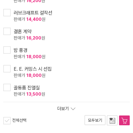
판매가
16,200
원
러브크래프트 걸작선
판매가
14,400
원
결혼 계약
판매가
16,200
원
밤 풍경
판매가
18,000
원
E. E. 커밍스 시 선집
판매가
18,000
원
골동품 진열실
판매가
13,500
원
더보기
전체선택
모두보기