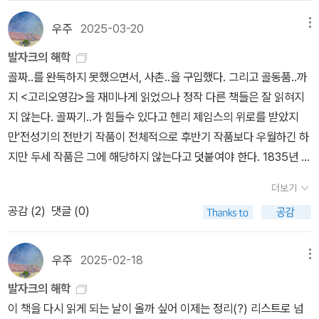
아무 대가 없이 자신을 물심양면으로 지원했던 은인이 사망하자, 독
찾아 나서기로 결심하지요. 그렇게 그녀를 위한 순례를 하던 중 한 골
것도 그만큼. 때론, 그보다 더.6월에 고른 책 이야기로 넘어가야겠다.
실한 가톨릭신자였던 은인을 기리려 무신론자인 의사가 매년 네 번씩
짜기를 발견해요. 그리고는 생각합니다.‘모든 여성 중의 꽃인 그 여인
우주
2025-03-20
메뉴
내 보석함에 모셔놓은 알라디너 분들의 글을 훔쳐보다가 발견한 책
성당에 미사를 의뢰했다는 것이다.자신은 하느님도 천국도 믿지 않지
이 세상 어디선가 살고 있다면 바로 이곳일 테지!’정말 그 곳 <클로슈
몇 권, 그리고 최근에 읽은 것 중 더 읽어보고 싶은 작가의 책 몇 권을
발자크의 해학
만, 혹시나 그런 게 있다고 치면 자신의 은인처럼 선량한 사람이야말
구르드>라고 불리는 집에 그녀가 살고 있었고 이 무모한 청년의 방문
책장에 채워봤다. (감사의 마음은 땡투에 담아...) 더운 여름날 시원한
골짜..를 완독하지 못했으면서, 사촌..을 구입했다. 그리고 골동품..까
로 꼭 혜택을 받아야 할 사람이 아니겠느냐, 그러니 혹시나 하느님이
에 그녀는 놀랐지만 예를 갖추어 손님으로 맞습니다.그녀의 남편 모
물 한 잔만큼이나 맛있는 찍먹의 순간! 물음표를 달고 짐작과 궁금증
지 <고리오영감>을 재미나게 읽었으나 정작 다른 책들은 잘 읽혀지
계시다면 자신의 은인을 절대 잊지 말아 달라고 부탁하기 위해서 미
르소프백작은 나름 명문가문의 사람이었지만 펠릭스가 보기엔 그저
이 부풀어 오르는 딱 이 타이밍만의 재미를 즐기며, 이번에도 앞부분
지 않는다. 골짜기..가 힘들수 있다고 헨리 제임스의 위로를 받았지
사를 드린다는 것이었다. 어쩐지 신약성서에서 예수를 찾아왔던 백부
노인에 가까웠습니다. 망명의 고약한 세월을 보낸 사람답게 지치고
느낌 정도만 남겨본다. 아님, 좀 더 길게.이반 곤차로프 <오블로모프
만'전성기의 전반기 작품이 전체적으로 후반기 작품보다 우월하긴 하
장의 사례처럼 '기이한 믿음'의 사례처럼도 보인다.'불사의 묘약'에도
집착이 있었지요.그리고 그녀에겐 생명의 위협을 받을만큼 약한 딸
>러시아의 소설가이자 기행 작가인 이반 곤차로프의 작품이다. 이제
지만 두세 작품은 그에 해당하지 않는다고 덧붙여야 한다. 1835년 출
미사가 등장하지만, 이쪽은 아예 불경스럽기 짝이 없는 흑미사에 가
마들렌과 허약한 아들 자크가 있습니다.그들 모두는 나름 뼈대있는
껏 읽어온 소설 속 인물들과는 사뭇 다른 특질을 지닌 주인공의 모습
간된 <골짜기의 백합>은 (...)수준이 떨어지기 때문이다'/35쪽 '아주
깝다고 봐야 하겠다. 스페인 귀족 청년 돈 후안이 (저자는 이 사람이
집안의 청년 펠릭스를 별 경계심없이 받아들여줍니다. 오로지 그녀에
더보기
이 독특한 매력으로 다가왔다. 1850년대 러시아를 시대적 배경으로
가느다란 명주실로 짜낸' 나는 헨리제임스가 아니다. 어찌어찌 <샤베
훗날 몰리에르와 모차르트의 창작을 통해 유명해진 바로 그 난봉꾼이
게 사랑을 고백하기 위해서 이 골짜기에 찾아든 청년 펠릭스와 그 사
공감 (
2
)
댓글 (0)
둔 이 소설의 주인공은 삼십 대 초반의 남성, 일리야 일리이치 오블로
르 대령>과 녹색광선 출판사에서 나온 단편집을 읽었지만 아주 흡족
라고 주장한다!) 노환으로 사망한 부친에게서 불사의 묘약을 물려받
랑을 알면서도 거부하지는 않는, 오히려 아들처럼 여기겠다며 펠릭스
모프다.딱 부러진 이념도 없는 것이, 무언가에 몰입할 만한 인물로는
하게 읽어내지는 못한 것 같다. 읽을 책도 많은데, 굳이 읽혀지지 않는
지만, 그걸 이용해 소생시켜 달라는 부친의 유언을 무시하고 매장한
를 더욱 깊이 사랑한 모르소프백작부인.그들이 거니는 정원, 근교의
보이지 않는다. 자유로운 새처럼 생각이 얼굴에서 산책을 하고, 눈 안
발자크를 붙잡고 있을 필요는 없겠는데, <고리오 영감>만 읽는 건 못
우주
2025-02-18
메뉴
다.세월이 흘러 돈 후안도 아들에게 불사의 묘약을 물려주고 사망하
산책길은 영혼에 생기를 불러일으키는 삶의 충고와 대놓고 말하지 못
을 휘저으며 이리저리 날아다니다가 반쯤 벌어진 입술에 내려앉는가
내 아쉽지 않은가 싶다. 츠바이크의 '발자크 평전'도 읽어 보고 싶은
지만, 순진한 아들 덕분에 얼굴과 팔까지만 소생한 상황에서 기뻐 설
하는 사랑의 암시적 고백들로 가득찹니다. 그러다 아들 셋을 연달아
발자크의 해학
싶다가도, 어느새 이마의 주름살 사이로 숨어버렸다가 이번엔 어디론
데..그럴려면 발자크 소설을 읽어야 하지 않을까. 제목을 보는 순간 반
레발을 치다가 얼마 남지 않은 묘약을 담은 유리병이 깨지자 좌절한
잃고 태어났던 백작부인의 외로웠던 유년시절과 펠릭스의 우울했던
이 책을 다시 읽게 되는 날이 올까 싶어 이제는 정리(?) 리스트로 넘
가 아주 자취를 감춰버리곤 한다. (...) 단 한 순간 피곤도, 따분함도 그
가웠고, 책을 받자마자 쓰나미같은 후회가 밀려왔다. '인문학 그래픽