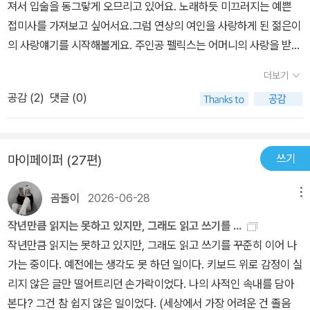
져서 입술을 동그랗게 오므리고 있어요. 노래하듯 미끄러지는 예쁜
내면의 진실을 보게 된 장면인지를 생각해보게 한다. 저자는 소설을
하게는 위장이다. 사람은 왜곡하기 위해서 글을 쓴다. 현실이 행복해
접미사를 가져보고 싶어서요.그럼 연상의 여인을 사랑하게 된 젊은이
통해 등장하는 여러 인물들의 다양한 성격의 패턴과 펠릭스라는 인물
죽겠는 사람은 한 줄의 글을 쓰고 싶은 충동도 느끼지 않는다. 오직 불
의 사랑얘기를 시작해볼게요. 주인공 펠릭스는 어머니의 사랑을 받지
이 사랑이란 이름으로 느낀 순수한 연정을 통해 알듯 모를 듯, 어느
행을 자각하고 있는 사람만이 글을 쓰고 싶은 충동에 사로잡힌다. 그
못한 유년기를 거친 스무 살의 청년이예요. 게다가 발육도 부진해서
때는 다가설 수 있게 하다가도 이내 정숙함의 부인상을 보인 모르소
때 그는 펜을 들어 자신의 불행한 현실에 마취제를 주사한다. 독자들
더보기
나이보다 훨씬 어리고 약해보입니다. 다른 형제들에게는 골고루 나누
프 부인과의 만남을 통해 성장하는 모습을 그려냈다. 인간의 나약함
또한 마취제를 얻기 위해 책을 읽는다. 그뿐이다.(『생의 이면』 이승우
공감 (
2
)
댓글 (0)
어지는 사랑이 왜 나에게는 흐르지 못할까, 혼자 울어도 보고 엄마를
을 드러내는 듯한 아나벨과의 욕정에 사로잡힌 사랑의 패턴은 마음속
24p)” 발자크는 펠릭스를 화자로 등장시켜 숭배와 같은 사랑의 고
기쁘게 하기 위해 애도 써보지만 돌아오는 것은 인색함과 냉랭한 눈
으로는 모르소프 부인밖에 없다고 하면서도 쉽게 연을 끊지 못하는
백들을 장황하게 펼쳐놓고 독자를 질리게 한 후, 마지막 나탈리의 답
초리뿐. 그러던 그가 한 무도회에 참가하게 돼요. 이 무도회는 앙굴렘
면을 보인 한 남자의 지지부진한 면을 드러냄과 함께 두 여인을 비교
장으로 그런 낭만주의 사랑의 종언을 선언하고 있는 것은 아닌지! 옳
쓰기
마이페이퍼 (27편)
공작이 루이 18세를 만나러 파리로 상경하는 도중 통과하는 도시마
하는 모습을 통해 진정한 사랑의 마음은 누구인지를 알아가는 과정이
은 것이 무엇인지 알고 있어도 실천할 수 없고, 잘못이라고 생각해도
다 개최되는 환영식 중의 하나랍니다. 거기에서 펠릭스는 평생 사랑
솔직한 모습으로 그려진다. 마치 연극무대처럼 느껴지는 대사들의
거기서 헤어나오지 못하는 게 인간이다. 이 연민을 자아내는 모순덩
곰돌이
2026-06-28
메뉴
하게 될 여인 모르소프 백작부인을 만나게 되는 거지요. 구석에 놓인
향연, 그 끈적함의 오글거림을 넘기고 나면 저자가 그려보고자 했던
어리 인간 발자크는 연인의 비난을 통해 자신의 삶과 일치하지 않기
의자에 앉아 사람들을 바라보고 있는 청년 옆으로 빛과 향기를 동시
낭만적인 사랑의 느낌, 첫 만남의 설렘부터 오로지 스킨 접촉이라고
에 하지 못했던 말을 하고 있다. 이 나탈리 드 마네르빌 공작부인의 답
작년만큼 읽지는 못하고 있지만, 그래도 읽고 쓰기를 ...
에 가진 여인이 와서 앉습니다. 자신의 안에 그런 본능이 숨어있는 줄
는 손을 내밀어 손키스 정도를 허용하는 부인의 모습, 정반대로 자신
장은 발자크의 다음 작품을 기대하게 하는 에필로그였다.
작년만큼 읽지는 못하고 있지만, 그래도 읽고 쓰기를 꾸준히 이어 나
몰랐을 그는 홍조를 띤 희고 관능적인 어깨를 가만히 바라보다가 미
의 욕망을 거침없이 드러내는 아나벨이란 여인의 행동과 말들은 독자
가는 중이다. 예전에는 생각도 못 하던 일이다. 키보드 위로 감정이 실
친 듯이 키스를 퍼부었지요. 요즘 같았으면 전자발찌 찰 행동일텐데
로서 비교해가면서 읽는 재미를 준다. 사랑의 형태에도 다양함이
리지 않은 글만 떨어트리던 손가락이었다. 나의 사적인 속내를 담아
부인은 다행히(?) '별 거지같은 놈 다 보겠네' 하는 분노가 섞인 눈길
존재한다는 느낌을 받게 하는 두 여인의 사랑방식과 그 중간자 입장
본다? 그건 참 쉽지 않은 일이었다. (세상에서 가장 어려운 건 졸음