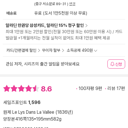
(중구 서소문로 89-31 )
변경
배송료
유료 (도서 1만5천원 이상 무료)
알라딘 만권당 삼성카드, 알라딘 15% 청구 할인
최대 1만원 또는 2만원 할인(전월 30만원 또는 60만원 이용 시) / 카드
발급월 +1개월까지는 전월 실적이 없어도 최대 1만원 혜택 제공
카드/간편결제 할인
무이자 할부
소득공제 490원
관심 저자, 시리즈의 출간 알림을 받아보세요
신청
8.6
100자평 9편
리뷰 17편
세일즈포인트
1,596
원제 Le Lys Dans La Vallee (1836년)
양장본
416쪽
135*195mm
582g