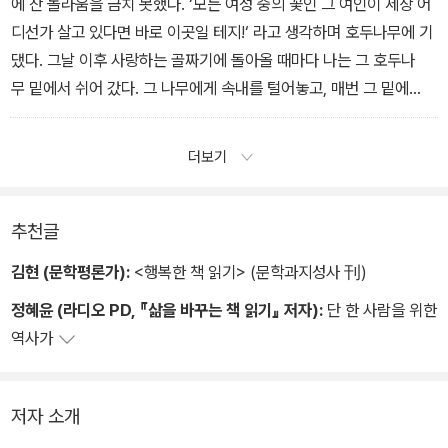
에 찬 놀라움을 금치 못했다. ‘모든 여성 중의 꽃인 그 여인이 세상 어
디선가 살고 있다면 바로 이곳일 테지!‘ 라고 생각하며 호두나무에 기
댔다. 그날 이후 사랑하는 골짜기에 돌아올 때마다 나는 그 호두나
무 밑에서 쉬어 갔다. 그 나무에게 속내를 털어놓고, 매번 그 밑에
서 내가 마지막으로 그곳을 떠난 후로 겪은 변화들에 대해 성찰하
곤 한다.
더보기
추천글
김현 (문학평론가):
<행복한 책 읽기> (문학과지성사 刊)
정혜윤 (라디오 PD, 『삶을 바꾸는 책 읽기』 저자):
단 한 사람을 위한
역사가
저자 소개