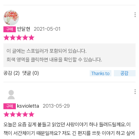
의 빠른 사랑 패턴으로 보면 완전히 은근히 끊어 오르다 못해 애간장
습니다. 가망 없는 사랑도 행복입니다.” (103p)”이런 내용들이다. 이
이 타는 듯한 연애의 행보를 보는 듯한 내용이다. 어린 시절의 불우했
런 과잉된 감정과 언어들 때문에 그가 전하려는 고통과 괴로움이 보
메뉴
던 트라우마처럼 다져진 펠릭스의 외로움은 모성애를 느끼듯 모르소
이지 않는다. 그리고 발자크에게 실망할 뻔 했다. 반전은 에필로그처
반달현
2021-05-01
프 부인으로 인해 두 사람 간의 공통분모였던 고독과 외로움이란 동
럼 붙어있는 나탈리의 답장이다. 통속적으로 읽혔던 장황한 문장들과
반자가 함께 있음으로 해서 그들의 사랑은 찬란했지만 사회적인 분위
생각이 발자크가 아닌 펠릭스의 것이 되면서, 발자크의 메시지가 선
기는 이들을 호락호락 이해하지 않는다. 남편의 폭언과 조울증 섞인
명해진다. “당신의 이야기를 주의 깊게 읽어보니 …… 당신은 모르소
이 글에는 스포일러가 포함되어 있습니다.
행동과 말들로 인한 상처, 펠릭스와는 같은 듯 다른 듯한 친정 엄마의
프 부인의 미덕들을 자랑함으로써 레이디 더들리를 상당히 성가시게
회색 영역을 클릭하면 내용을 확인할 수 있습니다.
냉대함, 아픈 두 자녀를 건사해야 했던 그녀가 외부로부터 이 모든 것
하셨고, 영국식 사랑의 기교들을 과시함으로써 백작부인을 많이 아프
공감 (
2
)
댓글 (0)
을 감추고 살아야만 했던 당시의 주변의 인식들, 추락의 날개 직전까
게 하신 것 같군요. 게다가 당신의 마음에 들었다는 장점밖에 없는, 저
지 갔다가 지위와 부를 회복하고 이루면서 막대한 재산을 거머쥐게
라는 가엾은 여인을 배려하지 않으셨습니다. 제가 앙리에트처럼, 또
된 경위들은 당시 역사적인 흐름과 함께 사회적인 계급층들의 몰락과
는 아라벨처럼 당신을 사랑하지 않는다는 말을 간접적으로 하신 셈이
메뉴
부의 상승의 이면을 보인 장면이다. 그런 반면 사회적으로 인식되던
죠.(382~387p)”나탈리는 펠릭스가 상대방을 대상화하고 있음을
ksvioletta
2013-05-29
여인들이 갖추어야 할 소양이랄지, 내적인 욕망이 있다 하더라도 이
비판하고 있다. 글쎄……과연 발자크가 펠릭스와 같은 사랑을 하지 않
를 표면에 드러내서는 안 된다는 정숙을 요하는 흐름은 마지막 모르
는가에 대해 묻는다면 잘 모르겠다. 아니, 부정적이다. 작가는 삶에서
오늘은 요즘 길게 붙들고 읽었던 사랑이야기 하나 들려드릴께요.이
소프 부인이 보인 글들을 통해 펠릭스로 하여금 그동안 자신이 알던
넘을 수 없는 한계를 글 안에서 넘는다. 그래서 글을 쓰는 것이 아닐
책이 서간체이기 때문일까요? 저도 긴 편지를 쓰듯 이야기 하고 싶어
모르소프 부인의 또 다른 면을 보게 된 부분이지, 아니면 미처 몰랐던
까? “사람이 노출 본능 때문에 글을 쓴다는 말은 거짓이다. 더 정확