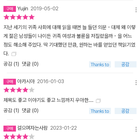
Yujin
2019-05-02
메뉴
지난 세기의 귀족 사회에 대해 읽을 때면 늘 들던 의문 - 대체 왜 이렇
게 젊은 남성들이 나이든 귀족 여성과 불륜을 저질렀을까 - 을 어느
정도 해소해 주었다. 딱 기대했던 만큼, 원하는 바를 얻었던 책읽기였
다.
공감 (
1
)
댓글 (0)
아카시아
2016-01-03
메뉴
제목도 좋고 이야기도 좋고 느낌까지 우아한....
공감 (
1
)
댓글 (0)
걸으며자는사람
2023-01-22
메뉴