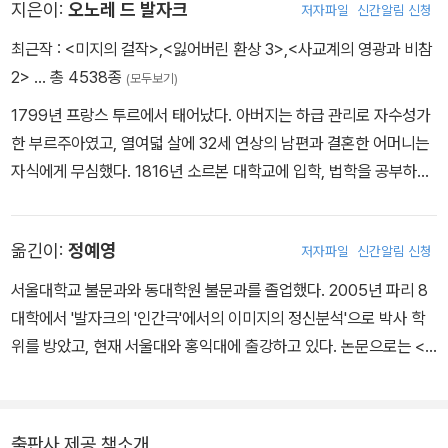
지은이:
오노레 드 발자크
저자파일
신간알림 신청
최근작 :
<미지의 걸작>
,
<잃어버린 환상 3>
,
<사교계의 영광과 비참
2>
… 총 4538종
(모두보기)
1799년 프랑스 투르에서 태어났다. 아버지는 하급 관리로 자수성가
한 부르주아였고, 열여덟 살에 32세 연상의 남편과 결혼한 어머니는
자식에게 무심했다. 1816년 소르본 대학교에 입학, 법학을 공부하고
소송대리인과 공증인 사무실에서 서기로 일했으나, 스무 살 때 가족
의 반대를 무릅쓰고 문학의 길로 들어설 것을 결심한다. 하지만 창작
옮긴이:
정예영
저자파일
신간알림 신청
에만 전념하기에는 파리에서의 생활비를 감당할 수 없어, 가명으로
삼류소설들을 다작하고 인쇄업과 출판업에 뛰어들지만, 사업 실패로
서울대학교 불문과와 동대학원 불문과를 졸업했다. 2005년 파리 8
큰 빚을 지게 된다. 서른 살이던 1829년, 역사소설 『올빼미당원들 혹
대학에서 '발자크의 '인간극'에서의 이미지의 정신분석'으로 박사 학
은 1799년 브르타뉴』를 처음 본명으로 발표하고, 이후 1848년까지
위를 방았고, 현재 서울대와 홍익대에 출강하고 있다. 논문으로는 <
20여 년 동안 『인간극』 집필에 생애를 바친다. 갖가지 인간 삶을 그
발자크와 20세기 음악>, <호나상문학을 둘러싼 해석들-모파상의
린 개별 작품 91편이 서로 유기적으로 엮여 하나의 거대한 ‘총체’가
'오클라'를 중심으로>, <발자크의 '양피 가죽'에서의 우연과 놀이> 등
되도록 구성한 『인간극』은 크게 《풍속 연구》 《철학 연구》《분석 연
이 있다.
출판사 제공 책소개