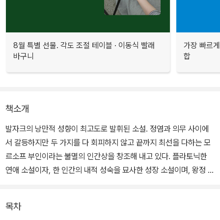
8월 특별 선물. 각도 조절 테이블 · 이동식 빨래
가장 빠르게
바구니
합
책소개
발자크의 낭만적 성향이 최고도로 발휘된 소설. 정염과 의무 사이에
서 갈등하지만 두 가지를 다 회피하지 않고 끝까지 최선을 다하는 모
르소프 부인이라는 불멸의 인간상을 창조해 내고 있다. 플라토닉한
연애 소설이자, 한 인간의 내적 성숙을 묘사한 성장 소설이며, 왕정 복
고기의 사회와 인간 군상을 날카롭게 묘사한 사회 소설이기도 하다.
목차
펠릭스는 어린 시절과 청소년기에 억압받고 애정에 굶주렸었다. 그는