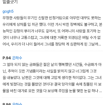
밑줄긋기
골짜기를 결코 벗어나지 않을 이 가엾은 여인을 믿어요. (176페이지)
gogh5
무정한 사람들의 무기인 신랄한 빈정거림으로 아무런 대꾸도 못하는
왜 나는 흰색 드레스를 즐겨 입었던가요? 그렇게 하면 내 스스로 당
우리에게 상처를 입 히곤 했다. 이런 가시 박힌 장벽에도 불구하고, 본
신의 백합이라고 더 잘 믿을 수 있었기 때문이죠. 당신이 나를 처음 봤
능적인 감정의 뿌리가 너무도 깊어서, 또 어머니의 사랑을 포기하 는
을 때 흰색 드레스를 입고 있지 않았나요? 나는 내 아이들을 덜 사랑
것이 너무나 고통스럽고, 그녀에 대한 거룩한 외경심은 버릴 수가 없
했어요. 강한 애정은 모두 마땅히 애정을 받아야 하는 이들의 몫을 빼
어서, 우리가 더 나이 들어서 그녀를 정당하 게 심판하게 된 그날까지
앗는 것이니까요. 이제 알겠죠, 펠릭스? 모든 고통에는 다 이유가 있
너무나 어리석게도 그녀를 계속 사랑했다. 그때부터 자녀들의 복수가
다는 원리를요. (298페이지)
시작되어, 과거의 원 한이 낳은 무관심은 그 시절의 아픈 기억들과 더
P.94
은하수
해져서 부 모가 죽은 이후에도 변함이 없다. 어머니의 사악한 태도로
그 얼마 되지 않는 금화들은 젊은 날의 행복했던 시간들, 수금화가 아
아, 나는 왜 당신이 오기를 바랐을까요? 당신은 결국 왔습니다. 그런
투르에 오면 충족하리라고 믿었던 달콤한 가족애에 대한 기대는 깨지
닌, 추억이 깃든 기념품이라는 사실을 밝히지 않고 너그럽게 그것
헌신에 대한 보상으로 이런 끔찍한 광경을 보여 주다니요! 옛날에 랑
고 말았다. 나는 절망적으로 아버지의 서재로 피신하여 모르던 책들
을 내놓았다. 남편은 그것에 대해 고맙게 생각한 적이없다. 그는 그녀
세 백작도 이런 광경을 보고 트라피스트 수도사가 되었다지요. 나는
을 모조리 읽기 시작했다.
에게 빚졌다는 것을 몰랐던 것이다! 결국 망각의물 속에 침몰된 이 보
당신의 기억 속에 아름답고 숭고한 모습으로 머물러, 영원한 백합처
물을 바친 대가로 모든 것을 다 보상해 주었을 눈물 맺힌 눈길 하나 받
럼 살기를 원했건만, 당신의 환상을 깨뜨려 버리는군요. (344~345
지 못했다. 그런 눈길은 대범한 마음을가진 이들에게는 힘겨운 날
페이지)
에 빛을 발하는 영원한 보석과 같다.
P.96
은하수