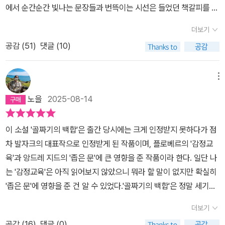
에서 순간순간 빛나는 문장들과 번뜩이는 시선은 들었던 책갈피를 내
려놓게 한다. 발자크는 부인했다고 하지만(초판 서문에서), 이 소설
더보기
에는 발자크의 전기(傳記)적 사실과 감정이 녹아 있다. 이 소설의 주
공감 (
51
)
댓글 (10)
인공이자 화자인 펠릭스가 지닌 부모로부터의 사랑 결핍은 발자크의
그것과 닮았다. 슈테판 츠바이크는 『발자크 평전』에서 이 소설 『골짜
기의 백합』 속 주인공 펠릭스의 사랑하는 여인 모르소프 백작 부인의
메뉴
모델이 드 베르니 부인이라고 쓰고 있다. 그녀는 발자크에게 어머니
노을
2025-08-14
같은 보호자, 부드러운 안내자, 헌신적인 협조자였고, 그 만남은 이후
에도 같은 사랑의 유형을 구하게 된 계기가 되었다고 한다. 이 소설
이 소설 '골짜기의 백합'은 출간 당시에는 크게 인정받지 못하다가 점
은 편지형식을 띄고 있다. 화자인 펠릭스의 연인 나탈리 드 마네르빌
차 발자크의 대표작으로 인정받게 된 작품이며, 플로베르의 '감정교
공작부인의 요구에 대해 지나간 사랑을 들려주는 내용이다. 자신의
육'과 앙드레 지드의 '좁은 문'에 큰 영향을 준 작품이라 한다. 일단 나
어린시절을 회상하면서 부모의 관심과 애정을 받지 못했던 유소년기
는 '감정교육'은 아직 읽어보지 않았으니 뭐라 할 말이 없지만 확실히
에피소드는 어린 나이에 느꼈을 고독과 고통을 가슴 아프도록 공감하
'좁은 문'에 영향을 준 건 알 수 있었다.'골짜기의 백합'은 정말 세기의
게 한다. 청년이 된 그는 법학을 공부하고 고등교육을 받던 도중 파리
연애소설이자 펠릭스라는 주인공의 내적 성숙을 묘사한 성장소설이
의 정치적 상황 때문에 투르로 가서 홀로 지내게 된다. 그곳 축제에서
더보기
기도 하지만 마지막 부분에서는 앞부분의 펠릭스의 서사가 다시 완전
운명의 여인을 만나게 된다. 외로움을 타던 그가 그녀에게 끌림은 모
공감 (
16
)
댓글 (0)