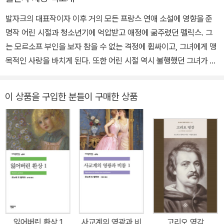
구》의 세 계열로 분류되며, 약 2500명의 인물이 등장하는 대서사시
로, 세계 문학사에 걸작으로 남았다. 1832년 우크라이나 대귀족 한스
발자크의 대표작이자 이후 거의 모든 프랑스 연애 소설에 영향을 준
카 백작 부인의 익명 편지를 처음 받은 이래로 18년간 그녀와 편지를
명작 어린 시절과 청소년기에 억압받고 애정에 굶주렸던 펠릭스. 그
주고받았으며, 1842년 한스카 부인이 남편을 사별하자 적극적으로
는 모르소프 부인을 보자 참을 수 없는 격정에 휩싸이고, 그녀에게 맹
구애해, 1850년 3월 마침내 결혼에 성공한다. 하지만 누적된 과로로
목적인 사랑을 바치게 된다. 또한 어린 시절 역시 불행했던 그녀가 동
이미 수년째 건강이 악화했던 발자크는 5개월 후인 1850년 8월 파
병상련을 느끼며 마음의 문을 열고 그를 모성애로 감싼다. 하지만 펠
리에서 사망한다. 산문 형식으로 ‘19세기 프랑스 풍속의 역사’를 그려
릭스는 결국 플라토닉한 사랑으로 만족하지 못하고 본능적인 욕망에
이 상품을 구입한 분들이 구매한 상품
내고자 했던 발자크는 소설의 제재를 넓게 개척하고 그 개념을 현저
못 이겨 파리에서 레이디 더들리와 관능적인 사랑에 빠지는데......
히 확대해 사실주의의 시조가 되었고, 플로베르, 도스토옙스키, 졸라,
『골짜기의 백합』은 발자크가 36세에 집필한 소설로서, 발표 당시에
프루스트, 스트린드베리 등 후대 작가들에게 큰 영향을 끼쳤다. 『인간
는 큰 주목을 받지 못했다. 그러나 점점 시간이 흐를수록, 90여 편의
극』 총서 가운데 오늘날까지 널리 읽히며 사랑받는 대표작으로는 『루
방대한 『인간극』 중에서 이 소설은 그의 대표작으로 떠오르게 되었으
이 랑베르』 『외제니 그랑데』 『고리오 영감』 『골짜기의 백합』 『어둠
며, 플로베르의 『감정교육』에서부터 지드의 『좁은 문』에 이르기까지
속의 사건』 『잃어버린 환상』 『골동품 진열실』 『사촌 베트』 『사교계의
프랑스 문학사의 주요 걸작들의 모델이 되었다. 발자크의 낭만적 성
영광과 비참』 등이 있다.
향이 최고도로 발휘된 이 작품은 플라토닉한 연애 소설이자 한 인간
의 내적 성숙을 묘사한 성장 소설이며, 왕정 복고기의 사회와 인간 군
상을 날카롭게 묘사한 사회 소설이기도 하다. 결말부의 거듭되는 반
잃어버린 환상 1
사교계의 영광과 비
고리오 영감