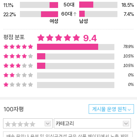
있는 작품의 창작 과정과 숨은 뒷이야기, 그리고 그 작품을 만들
50대
18.5%
11.1%
어낸 작가의 삶이 궁금하기 때문이다. 이 책의 어떤 글은 문학, 어
60대
7.4%
22.2%
떤 글은 그의 ‘페르소나’ 진돗개, 또 어떤 글은 사람들과 부대끼며
여성
남성
살아온 이야기 등 삶의 다양한 단상을 그려내고 있다. 그가 경험
한 다양한 이야기들은 자칫 평범하게 보여도 그 경험에서 그가 이
9.4
평점 분포
끌어낸 사유는 깊이가 있으며 단단하다. 다채로운 삶의 면면들을
78.9%
‘척’하지 않고 힘을 뺀 소탈한 어휘로, 하지만 그 속에 숨어 있는
10.5%
날카로운 통찰력으로 그려낸 그의 글은 읽을수록, ‘수필도 이런
10.5%
깊이를 지닐 수 있다니!’ 하고 놀라게 될 것이다. 하지만 역시 주
0%
축이 되는 것은 바로 ‘글쓰기’다. 첫 장부터 마지막 장까지 글쓰기
0%
와 독서에 대한 박상률의 애정과 고민이 행간을 가득 메우고 있
다. 문학이 위기라고 한다. 문학이 위기 아닌 적이 있었나? (중략)
지금 시점에서 보자면 문학만이 아니라 문학이 놓인 생태계 전체
100자평
게시물 운영 원칙
가 위기이다. 출판 환경의 변화, 독자의 호응도, 각종 시각 매체의
카테고리
등장에 따라 문학은 이리 치이고 저리 치이는 신세가 되어 있다.
(p.44) 그는 ‘독자를 따라다니거나’, ‘글을 쓰기 위해 어딘가로 가