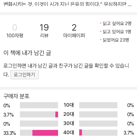
끼며, 마냥 아득하고 먼 하늘을 가끔 쳐다보며, 쓴다,,, 또 쓴다~.
변화시키는 것, 이것이 시가 지닌 은유의 힘이다.” 무심하지만 다
정하게 우아하지만 날카롭게― 언제고, 어디에서고, 어디에라도
쓰고 또 쓴다 누구의 것도 아닌 오롯이 나만의 방식으로! 수필과
읽고 싶어요 2명
0
19
2
글쓰기, 삶과 세상, 그리고 사람에 대한 이야기를 담은 박상률의
읽고 있어요 1명
100자평
리뷰
마이페이퍼
수필집 『쓴다,,, 또 쓴다』가 출간되었다. 수십 년간 독자들을 대상
읽었어요 23명
으로 강연한 내용과 더불어 지난 몇 년간 신문, 잡지, 웹진, 페이
이 책에 내가 남긴 글
스북 등에 쓴 글을 한데 엮었다. 한국 청소년문학의 시작점이라
로그인하면 내가 남긴 글과 친구가 남긴 글을 확인할 수 있습니
불리는 소설 『봄바람』과 고등학교 국어와 문학 교과서에 수록된
다.
소설 『세상에 단 한 권뿐인 시집』 등 한국 문학을 선두에서 이끄
로그인하기
는 작가로 손꼽히는 박상률이 삶 속에서 얻은 문학의 자양분과 생
각을 엿볼 수 있는 수필집이다. 때로는 무심하지만 다정하게, 때
구매자 분포
로는 우아하지만 날카롭게 펼쳐지는 문장 문장마다 일가(一家)
10대
0%
0%
를 이룬 박상률의 자부심과 단호한 면모를 엿볼 수 있다. 작가는
20대
0%
3.7%
작품으로 말하는 법이라지만, 대중에게 널리 알려진 작가일수록
30대
0%
0%
작가 자신을 이야기하는 글은 언제나 환영을 받는다. 우리가 알고
40대
3.7%
33.3%