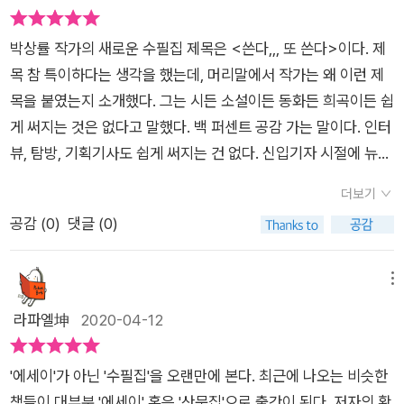
사납다. 작가란 어떤 경우에도 독자를 의식하지 않고 그냥 쓸 뿐
다.물론 나는 그의 글을 교과서에서 본 적은 없지만... 이후 쓴 그
랑을 느낄 수 있을 것이다. 이 책에 얼굴이라는 작품이 있는데 애
이다.” 제목처럼 쓰고 또 쓴다. 글로써 세상과 소통하는 박상률 작
의 글은 부드러운면서 날카롭다. 깊은 생각의 결과지만 경험이 바
초에 타고난 관상이 중요한 게 아니라 어떤 생각을 하고 어떤 말
박상률 작가의 새로운 수필집 제목은 <쓴다,,, 또 쓴다>이다. 제
가. 그가 풀어내는 소소한 일상의 이야기들. 잔잔하게 때론 날카
탕이다.그래서 그의 글은 교과서적이라 할 수 있다. 글의 교과서
을 하고 삶을 대하는 태도에 따라 얼굴은 달라지고 우리의 삶 또
목 참 특이하다는 생각을 했는데, 머리말에서 작가는 왜 이런 제
롭게 촌철살인! 이때다 싶으면 과감하게 뼈를 때리듯 묵직하게 펀
는 물론 없지만 그의 글 솜씨보다 그의 글에 대한 열정과 사유를
한 변화되는 것이다. 많은 사람들이 좋은 글을 쓰고, 좋은 글을 읽
목을 붙였는지 소개했다. 그는 시든 소설이든 동화든 희곡이든 쉽
치를 뻗어온다.
높이 샀을지도 모른다.수필과 글쓰기, 삶과 세상, 그리고 사람에
는다면 우리의 삶 또한 좋은 방향으로 흘러가지 않을까 생각해본
게 써지는 것은 없다고 말했다. 백 퍼센트 공감 가는 말이다. 인터
대한 이야기를 담은 박상률의 수필집 『쓴다,,, 또 쓴다』가 출간되
다. 글은 생각만으로 되지 않고 말(언어)로 표현되어야 한다고
뷰, 탐방, 기획기사도 쉽게 써지는 건 없다. 신입기자 시절에 뉴스
었다. 수십 년간 독자들을 대상으로 강연한 내용과 더불어 지난
생각한다.생각하는 것을 말로 표현하고,말로 표현한 것을 행동으
한 꼭지 정리하느라 반나절을 보냈다. 기획기사 한 꼭지 썼다가
몇 년간 신문, 잡지, 웹진, 페이스북 등에 쓴 글을 한데 묶었다. 한
더보기
로 행할 때, 바로행동으로 말을 증명하는 지혜로운 사람이라고 생
빨간펜 가득한 원고를 다시 받아들고 좌절해야 했다.<쓴다,,, 또
국 청소년문학의 시작점이라 불리는 소설 『봄바람』과 고등학교
공감 (
0
)
댓글 (0)
각한다.
쓴다>는 왜 자신이 글을 쓰게 됐는지에 대해 '글을 쓴다는 것'으
국어와 문학 교과서에 수록된 소설 『세상에 단 한 권뿐인 시집』
로 이야기를 시작해 고갱이, 졸가리 같은 특이한 낱말이 담고 있
등 한국 문학을 선두에서 이끄는 작가로 손꼽히는 박상률이 삶 속
는 말의 속내에 대해 작가의 생각을 더해 해설을 달았다. '사람은
메뉴
에서 얻은 문학의 자양분과 생각을 엿볼 수 있는 수필집이다. 때
무엇으로 사는가'라는 톨스토이 단편집 제목과 같은 단락에서는
라파엘坤
2020-04-12
로는 무심하지만 다정하게, 때로는 우아하지만 날카롭게 펼쳐지
'싸가지를 생각한다'에 대해 이야기하고,별명이나 얼굴을 예로 들
는 문장 문장마다 저자의 자부심과 단호한 면모를 엿볼 수 있다.
어 '사람의 깊이와 넓이'에 대해서도 소개했다. 마지막으로 '저항
작가는 작품으로 말하는 법이라지만, 대중에게 널리 알려진 작가
'에세이'가 아닌 '수필집'을 오랜만에 본다. 최근에 나오는 비슷한
하니까 사람이다'라는 단락에서는 '사람살이의 그림자' 등에 대한
일수록 작가 자신을 이야기하는 글은 언제나 환영을 받는다. 우리
책들이 대부분 '에세이' 혹은 '산문집'으로 출간이 된다. 저자의 확