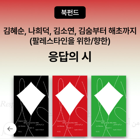
색채보다 색상이라고 하는 편이 맞을지도)이 환기시키는 것들에
서고, 어디에라도 기록을 남기고 또 남기고 싶다. 누구의 것도 아
니지만 그래도 소박하게 손그림이 있고 꽃사진이 있어서 기대하
의 공통점이 남의 말에 경청하는 것이라 했다. 사실 대화하다 보
대한 사유라니, 대단하달밖에. 이런 화가가 있는 줄도 몰랐다. 이
닌 오롯이 나만의 방식으로!
고 있는 중이다. 근래들어 식물관련 책들을 꾸준히 읽을 수 있어
면 문득문득 느껴지는 남의 말을 듣지 않은 것은 물론 자신이 생
렇게 뛰어난 발상력과 모던한 화풍을 가진 화가가 있었구나. 꼭
좋다. 겹치는 책은 [더 패치]'그럴싸한 글을 쓸 수 있으리라 생각
각하는데로 받아들이기도 하는 태도들... 나는 그렇지 않은가 생
갖고 싶은 화집이다. 최근에 읽었던 <마력의 태동>이 아니었으
하며 책상 앞에 앉아본 적이 없다'뉴요커 전속 작가로 서른두권의
각해보게 되기도 하지만.. 요즘은 정말이지, 작가가 언급한대로
면 눈에 들어왔을까 의문스럽다. 잘 모르는 분야의 책도, 주요하
책을 냈고 퓰리처상을 받았으며 미국 프린스턴 대학에서 45년간
일방적인 소통의 시대가 아닌가 싶다..... ㅠ 그런데 책을 잘 읽기
게 다루는 주제 키워드가 어떤 우연으로 자주 눈에 들어왔다면 단
글쓰기수업(창의적인 논픽션)을 진행해온 저자의 책이 국내에 처
란 게 결코 쉽지 않다. 책을 읽는다는 행위는 책의 저자와 등장인
순노출효과를 입어 이렇게 시선을 끌기도 한다. 전문가들은 모두
음 번역되었다. 저자가 그동안 써왔던 글 25만 단어를 샅샅이 훑
물의 의도를 아는 일이다. 의도는 무엇 때문에 아는가? 좋은 질문
세상을 자기 분야의 관점으로 이해하려 하고 해석하려 한다. 바로
어 75%를 잘라내 개고해서 엮은 이 책은 자신이 평생 써온 글이
을 하기 위해서다. 그래서 책은 읽은 사람마다 다른 결론을 낸다.
그 점이 재미있다. 여성 연대의 서사를 다루고 있는 소설인 듯하
어디에서부터 출발했는지를 밝히는 일종의 메타자서전이다. 지
결코 하나의 의미만 추구하는 게 아니다. 저자도 모를 의미를 아
다. 청소년 소설이다(인 듯하다). 요즘같은 때 정말이지 국적을
질학이나 청어떼같은 지루하고 낯선 주제를 그 분야의 문외한인
는 것. 사실 그게 저자의 의도인지도 모른다……. (p.68) _ 공부
막론하고 엄마와 아내라는 이름으로 절로 연대하게 되는 이들이
독자에게도 중요한 주제가 되게 만드는 저자의 재능은 어디서 왔
'그까이꺼' 나는 작가가 바라보는 세상의 시선이. 언어의 시선이
많아지고 있어서 그런가 당연하게 장바구니에 집어넣고 있는 자
을까. 두려움 가득한 작업실에서 두려움에 굴하지 않고,라는 부제
다소 과감하게 느꼈던 것 같다.작가만의 방식으로 전해지는 담담
신을 발견하게 됐다... 쓰는 사람들이 쓰는 일들에 대해 쓴 책들
는 일종의 힌트. 1991과 우리의 불행은 당연하지 않습니다 역
하지만 단호함 또한. 그래서 매력있게 와닿은 수필집 『쓴다,, 또
을 계속해서 읽다 보면 거기서 공통적으로 발견할 수 있는 것과
시 겹치는 책. 이상한 나라 대한민국의 진실을 파헤친 책. 과거보
쓴다』 #쓴다또쓴다 #박상률 #특별한서재 #수필집 #수필 #문학
뒤로가
쓴 이 특유의 개성으로 분류할 수 있는 것들이 보인다. 그러면 내
기
다 발전한 한국의 사회상만 생각했다가는 아직도 의아할 정도로
#언어 #추천도서 * 본 서평은 출판사로부터 도서를 제공받아
가 발견한 게 다음 책에서도 비슷하게 발견될까가 궁금해서 또 쓰