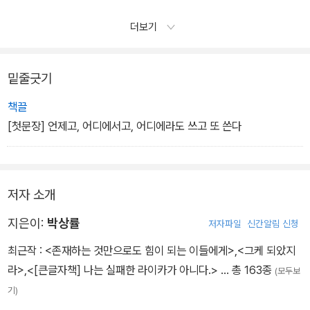
더보기
밑줄긋기
책끌
[첫문장] 언제고, 어디에서고, 어디에라도 쓰고 또 쓴다
저자 소개
지은이:
박상률
저자파일
신간알림 신청
최근작 :
<존재하는 것만으로도 힘이 되는 이들에게>
,
<그케 되았지
라>
,
<[큰글자책] 나는 실패한 라이카가 아니다.>
… 총 163종
(모두보
기)