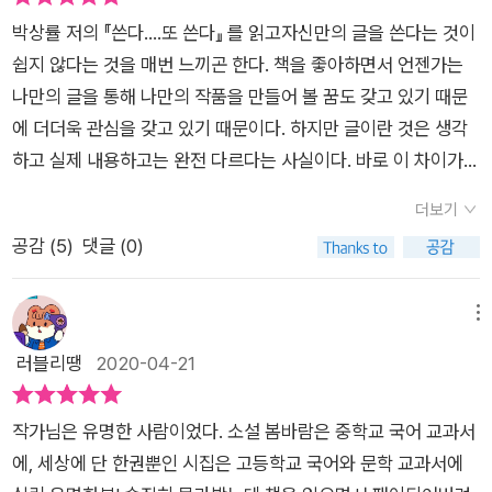
해가 갈수록 어려워지고 팍팍해진다. 쓰는 사람은 많은데 읽는 사
박상률 저의 『쓴다....또 쓴다』 를 읽고자신만의 글을 쓴다는 것이
람은 점점 줄어들고 있기 때문이다. 저자 역시 위기감을 느끼지만
쉽지 않다는 것을 매번 느끼곤 한다. 책을 좋아하면서 언젠가는
그럼에도 불구하고 쓰기를 멈추지 않는 까닭은 '문학은 문학이
나만의 글을 통해 나만의 작품을 만들어 볼 꿈도 갖고 있기 때문
다'라고 믿기 때문이다. 문학이 잘 팔리지 않는 까닭은 독자들의
에 더더욱 관심을 갖고 있기 때문이다. 하지만 글이란 것은 생각
수가 감소하고 있기 때문이기도 하지만, 많은 수의 독자들을 사로
하고 실제 내용하고는 완전 다르다는 사실이다. 바로 이 차이가
잡을 만큼 대단한 작품이 나오지 못하고 있기 때문이기도 하다.
무엇일까? 그것은 바로 한마디로 내 자신의 쓰기 연습 부족이다.
좋은 작품, 읽을 가치가 있는 작품이라면 눈 밝은 독자들이 먼저
더보기
처음부터 글을 잘 쓸 수는 없다. 열심히 노력해서 잘 쓴다라고 하
발견해 세상에 알릴 터. 문학의 위기를 말하는 작가는 먼저 자신
공감 (
5
)
댓글 (0)
지만 거의 행동으로 연결되는 경우는 솔직히 드물다. 그렇다면 결
을 돌아볼 필요가 있다.언어를 다루는 일을 하다 보면 사람들이
론은 무조건 써보아야 한다. 생각날 때 작품성이 있든 없든 써야
사용하는 말이나 글에 민감해지기 쉽다. 저자도 그렇다. 저자는
만 한다. 그래야 진도가 나간다. 잘못되었으면 배울 수가 있다. 고
메뉴
우리말 대신 외래어를 남발하는 것을 끔찍이 싫어한다. '아내'나
치면서 더 발전해 나갈 수 있다. 그러면서 더 좋은 글로 쓸 수가
러블리땡
2020-04-21
'부인' 같은 말을 두고 '와이프'라고 하는 것이 그렇고, 조용필이
있다. 얼마나 멋진 도전 모습인가? 하지만 이런 멋진 최고 모습이
노래 가사에 심장이 '두근두근' 하지 않고 '바운스 바운스' 한다고
있는데도 쉽게 활용하지 못하고 있다는 것 분명 크게 잘못하고 있
한 것도 마뜩잖다. 은어나 비속어를 점점 더 많은 사람들이 아무
작가님은 유명한 사람이었다. 소설 봄바람은 중학교 국어 교과서
는 것이다. 일반 독자인 내 의견도 이러한데 한국 청소년문학의
런 거리낌 없이 사용하는 현상도 두렵다. 특히 욕이 그렇다. 어른
에, 세상에 단 한권뿐인 시집은 고등학교 국어와 문학 교과서에
시작점이라 불리는 소설 『봄바람』과 고등학교 국어와 문학 교과