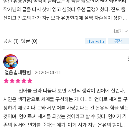
들이 입만 열면 욕을 하는데 아이들, 청소년들이 뭘 보고 배울까.
실린 유명한분! 솔직히 몰라봤는데 책을 읽으면서 팬이되어버려
서에 수록된 소설 『세상에 단 한 권뿐인 시집』 등 한국 문학을 선
고운 말을 해야 고운 글이 나오는 법이다.'객원/겸임/초빙/대우'
작가님의 글을 다시 찾아 읽고 싶었다.우선 글쟁이셨다. 진도 출
두에서 이끄는 작가로 손꼽히는 저자인 박상률이 일관되게 강조
같은 말도 꼼수 같아서 싫어한다. 아무 생각 없이 듣고 읽은 단어
신이고 진도의 개가 자신보다 유명한것에 살짝 자존심이 상한 느
하고 있다. “무심하지만 다정하게 우아하지만 날카롭게―언제
들인데, 저자의 설명을 읽고 보니 역시 꼼수 같다. 교수면 교수이
낌을 받은 듯한 글쟁이셨다. 글에서 여러가지가 묻어났는데 그중
고, 어디에서고, 어디에라도 쓰고 또 쓴다. 누구의 것도 아닌 오롯
더보기
지 객원 교수, 겸임 교수는 뭘까. 과장이면 과장이지 과장 대우는
에 가장 많이 느껴졌떤건 어머니에 대한 사랑이었다. 자신을 헌신
이 나만의 방식으로!”라고 말이다. 우리 같은 글을 쓰고 싶은 사
공감 (
1
)
댓글 (0)
뭘까. 말을 가져다 붙이는 데에는 돈이 들지 않아 이런 꼼수를 부
해서 자식들을 길러낸 어머니에 대한 애정이 묻어나는 글을 읽으
람들에게 주고 싶은 최고 교훈이라 할 수 있다. 글의 종류는 수도
리는 걸까. 돈보다 더 소중한 걸 잃고 있다는 생각이 든다.
며 나도 엄마가 생각이 났었고, 글쓰기를 운명이라고 비유했던 글
없이 많다. 처음에는 어떤 장르를 고집하기 보다는 구분하지 않고
에서는 타고난게 다른 글쟁이들에 대한 다른 애정, 그 들의 글을
메뉴
닥치는 대로 쓰는 훈련을 하리라 생각한다. 책을 읽으면 독후감도
읽었을때의 감동이 전해져 내가 생각해도 글을 쓰는건 그들의 운
얼음별대탐험
2020-04-11
좋고, 어디를 가면 여행기, 수필과 시, 짤막한 글 등 부딪치는 대
명이 분명하다고 생각이 들었다.그리고 책에는 정치적 색이 묻어
로 쓰는 것이다. 내용 자체는 차후 일이고 우선은 쓰는 것에 치중
나는 글이 많았다. 근데 이부분은 나랑 같은 쪽이라서 너무 좋았
하기로 한다. 이렇게 쓰기를 계속 하다 보면 잘 써지는 것으로 발
언어를 골라 다듬다 보면 시인의 생각이 언어에 실린다.
다. 유신녀혹은 박 라이방 라고 부르는 박 아무개님과 이 아무개
전이 되리라 믿기 때문이다. 바로 이러한 확신을 갖게 하는 작가
시인은 생각만으로 세계를 구성하는 게 아니라 언어로 세계를 구
님을 실랄하게 돌려서 이야기할때는 카타르시스도 느꼈던것 같
만의 놀라운 작품에서의 통찰력들이지만 역시 주축이 되는 것은
성하기 때문이다. 그래서 언어를 사랑한다는 건 은유의 힘을 믿는
다.개인적으로 좋았던 글을 몇개 꼽아보자면 나의 치매 기준이란
바로 '글쓰기'에 관련한 내용이다. 첫 장부터 마지막 장까지 글쓰
것이며, 언어로써 세계를 되찾는 것이라고 할 수 있다. 언어가 기
글이 기억에 남는다. 자신의 치매의 기준은 같은 책을 2권사는거
기와 독서에 대한 박상률의 애정과 고민이 행간을 가득 메우고 있
존의 질서에 변화를 준다는 얘기. 이게 시가 지닌 은유의 힘이다.
라고 기준을 잡으셨는데, 그러면서 살짝 밝힌 자신의 집에 책은