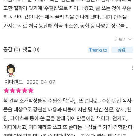
이야기가 담겨 있다.이 눈 속에 어디까지 가시는 길이유?진도까
가 알고 있는 작품의 창작 과정과 숨은 뒷이야기, 그리고 그 작품
고한 철학이 있기에 '수필집'으로 책이 나왔고, 글 쓰는 것에 꾸준
지 갑니다.아, 거시기 진도개 유명한디 말이유?예.지금도 거기 진
을 만들어낸 작가의 삶이 궁금하기 때문이다.이 책의 어떤 글은
히 시선이 갔던 나는 제목 끌려 책을 만나게 됐다. 내가 관심을
도개 많슈?예.- 17페이지이 책에서 재밌게 읽은 대목 중 하나는
문학, 어떤 글은 그의 ‘페르소나’ 진돗개, 또 어떤 글은 사람들과
가지는 시로 처음 등단해 희곡과 소설, 동화 등 다양한 장르를 쓰
왜 사람들은 진도에 사람도 산다는 생각은 않고 개 안부만 묻는
부대끼며 살아온 이야기 등 삶의 다양한 단상을 그려내고 있다.
는 작가의 글이 궁금했다. 제목부터가 '쓴다,,, 또 쓴다'이니 글을
걸까라는 이야기였다. 글을 읽는 동안 슬며시 웃음부터 났다. 얘
더보기
그가 경험한 다양한 이야기들은 자칫 평범하게 보여도 그 경험에
잘 쓰고 싶어 하는 내가 안 읽을 수 없었다. 책은 5부로 구성된다.
기를 요약하면 작가가 아들놈이랑 서울에서 내 고향 진도까지 눈
공감 (
0
)
댓글 (0)
서 그가 이끌어낸 사유는 깊이가 있으며 단단하다. 다채로운 삶의
제목에 끌린 내게 가장 관심이 갔던 내용이 1부에 나오는 것 같았
보라 뚫고 걸어가는 길에 다리도 쉬고 주린 배를 채울 겸 기사식
면면들을 ‘척’하지 않고 힘을 뺀 소탈한 어휘로, 하지만 그 속에
다. 저자의 글을 읽으며 작가스럽다는 생각을 한다. 다른 말로 말
당에 들어갔다고 한다. 밥 먹다 말고 기사들이 우리 부자의 행색
숨어 있는 날카로운 통찰력으로 그려낸 그의 글은 읽을수록, ‘수
하자면 독특했다. 평범하지 않기에 다양한 장르의 글을 쓸 수 있
메뉴
을 보고 한마디씩 하는데... 사람의 안부를 묻는 대신 진도개의 안
필도 이런 깊이를 지닐 수 있다니!’ 하고 놀라게 될 것이다.하지만
었던 게 아닐까? 글을 자유롭게 펼치는 저자의 글의 내용과 스타
이다랜드
2020-04-07
부만 묻더란 이야기다.그러고 보면 주변에 오지랖 넓은 사람들은
역시 주축이 되는 것은 바로 ‘글쓰기’다. 첫 장부터 마지막 장까지
일에 끌린다. 비단 1부의 글만 아니라 책 전부에 저자의 생각과
어찌나 많은지 별일 아닌 일에도 남일에 관심이 많다. 상대방의
글쓰기와 독서에 대한 박상률의 애정과 고민이 행간을 가득 메우
재치와 문장이 잘 녹아 있다. 시로 처음 등단했기에 종종 보이는
이야기를 듣고 얘기하기보단 자신의 느낌과 그때그때 떠오르는
책 간략 소개박상률의 수필집 『쓴다,,, 또 쓴다』는 수십 년간 독자
고 있다.문학이 위기라고 한다. 문학이 위기 아닌 적이 있었나?
시에서도 울림을 얻을 수 있다. 이런 걸 일석이조라 할까? 시인들
제 말 하기에만 바쁘다. 이로 인해 오해가 발생해 불편한 상황이
들을 대상으로 강연한 내용과 더불어 지난 몇 년간 신문, 잡지, 웹
(중략) 지금 시점에서 보자면 문학만이 아니라 문학이 놓인 생태
의 산문을 좋아하는 내게 정통 수필을 내세운 책이 주는 여운은
되는 경우가 종종 있다. 어쨌거나 작가는 자신의 경험담을 토대로
진, 페이스북 등에 쓴 글을 한데 엮어 만들어진 책이다. 언제고,
계 전체가 위기이다. 출판 환경의 변화, 독자의 호응도, 각종 시각
해당 장르에 대한 관심을 더 갖게 한다. 시가 아닌 산문을 써볼
지난 몇 년간 산문, 잡지, 웹진, 페이스북 등에 쓴 글을 모아 <쓴
어디에서고, 어디에라도 쓰고 또 쓴다는 박상률 작가가 경험한 다
매체의 등장에 따라 문학은 이리 치이고 저리 치이는 신세가 되어
까? 하는 생각은 하고 있었는데 특별히 아는 수필가는 없었는데
다,,, 또 쓴다>라는 제목으로 한편의 수필집에 담아냈다고 소개
양한 이야기를 만나볼 수 있다.『쓴다,,, 또 쓴다』라는 책을 받고 제