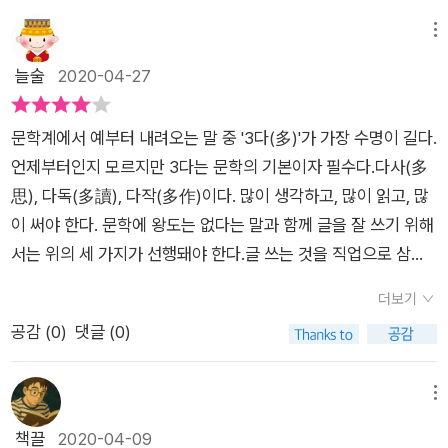
그래서 저자는 책 제목처럼 쓰고, 또 쓰고, 또 쓴다.글을 쓰다보면
급한다. 그렇다면 죽음은 삶만큼이나 중요하다. 오늘도 원고 몇
쓰는 요령도 터득하게 되고, 글을 안 쓰다 다시 쓰려고 하면 힘든
메뉴
개를 ‘절박하게’ 써서 마감한다. 아니, 내 삶의 ‘절박한’ 하루를 마
과정을 거쳐야 하기에 쓰고, 또 써야 잘 써진다 라고 말한다.작가
늘술
2020-04-27
감한다. (p.122) 삶과 세상을 읽다, 박상률의 솔직하고 담대한 고
는 오로지 쓰는 사람이고, 평가는 오로지 독자의 몫이기에 작가는
백! “언어를 사랑한다는 건, 언어로써 세계를 되찾는 것이다.” 무
끊임없이 글을 쓰고 또 써야한다 라고 말 하고 있다.이런 작가의
심하지만 다정하게 우아하지만 날카롭게. 언제고, 어디에서고, 어
문학계에서 예부터 내려오는 말 중 '3다(多)'가 가장 수명이 길다.
글들을 우리는 읽고, 또 읽었으면 한다. 어떤 장르의 글이든 쉽게
디에라도 쓰고 또 쓴다. 누구의 것도 아닌 오롯이 나만의 방식으
언제부터인지 모르지만 3다는 문학의 기본이자 필수다.다사(多
읽어지는 것은 없다. 읽고, 또 읽고 , 읽는 과정이 있어야 다양한
로! 이 책은 수필과 글쓰기, 삶과 세상, 그리고 사람에 대한 이야
思), 다독(多讀), 다작(多作)이다. 많이 생각하고, 많이 읽고, 많
글을 읽을 수 있을 것이고 그것이 우리의 삶의 영양분이 되어 우
기를 담은 박상률의 수필집으로 수십 년간 독자들을 대상으로 강
이 써야 한다. 문학에 왕도는 없다는 말과 함께 글을 잘 쓰기 위해
리들을 더 성장할 수 있게 만드는 자양분이 될 것이다. 글을 쓴
연한 내용과 더불어 지난 몇 년간 신문, 잡지, 웹진, 페이스북 등
서는 위의 세 가지가 선행돼야 한다.글 쓰는 것을 직업으로 삼는
다는 것은 자신만의 방식으로 언제고, 어디에서나, 무엇이든 무작
에 쓴 글을 한데 엮어서 책으로 만들었다. “가장 좋은 문학은 기
분들에겐 너무 진부한 얘기일 수도 있다.그러나 지금도 3다는 글
정 써야하고우리들은 살아가면서 간혹 말의 의미를 잘 모르고 살
더보기
존의 형식에 붙들리지 않고, 자신만의 방식으로 쓰는 일일 것이
쓰는 사람들에게는 여전히 유효하다. 아마 대부분 인정할 것이다.
아갈 때가 있는데 잠시나마 이 책의 말의 속내를 읽어 보며 다시
공감 (
0
)
댓글 (0)
다. 문학은 쓰는 사람에 따라 다 다른 방식으로 쓰여질 수밖에 없
잘 쓰는 사람도, 그렇지 못한 사람도 이 과정 없이 지금까지 글을
한 번 진정한 말의 의미를 되새겨 보는 시간을 가질 수가 있을 것
다. 작가는 언제고 어디에서고 어디에라도 쓰는 사람일 테다. 그
쓰는 분은 없을 터.시인이고, 평생 글을 써온 이 책의 저자도 오랜
이다.사람에 대해 누가나 적당한 거리가 필요하다고 생각한다.나
런데 독자를 따라다니고, 글을 쓰기 위해 어딘가로 가야 하고, 어
경험을 토대로 글쓰기를 강조하고 있다.그의 글은 글쓰기의 모범
메뉴
무도 그렇고 사람 또한 그러하다.너무 먼 거리는 외로움을 느끼겠
떤 시간에만 글을 쓰고, 도구는 어째야 한다면? 그런 작가는 볼썽
이라고 평가돼 지금의 학생들의 교과서에도 실린 것으로 알고 있
책끌
2020-04-09
지만 적당한 거리에서 그리움 마음을 가지고 사람을 대한다면 사