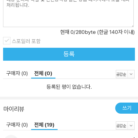
야 하고’, ‘어떤 시간에만 글을 쓰는’ 작가는 볼썽사납다고 이야기
하며, ‘언제고, 어디에서고, 어디에라도 쓰는 사람’이어야 한다고
이른다. 아울러 참된 작가란 ‘오로지 어떤 경우에도 독자를 의식
하지 않고 그냥 쓰는 사람일 뿐’이라고 당부한다. 끊임없이 전국
현재
0
/280byte (한글 140자 이내)
을 누비며 학생, 학부모, 교사 등을 만나온 저자는 글이란 책상 앞
스포일러 포함
에 쓰는 것이 전부가 아님을 몸소 보여줄 뿐만 아니라 글쓰기의
등록
여러 고민과 어려움을 전해 듣고 따뜻하게 조언하며 열린 소통을
이어 왔다. 그의 이름 석 자가 주는 무게감을 얻기까지, 수많은 작
구매자 (0)
전체 (0)
품들을 펴내며 고민했을 시간들과 끝이 없는 사유의 과정까지 감
내했을 그가 전하는 메시지를 함께하면 어떨까.
등록된 평이 없습니다.
쓰기
마이리뷰
구매자 (0)
전체 (19)