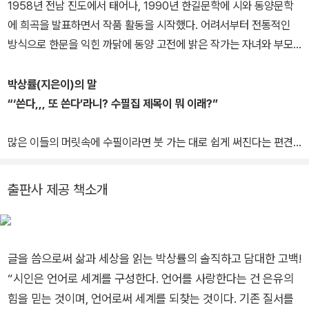
1958년 전남 진도에서 태어나, 1990년 한길문학에 시와 동양문학
에 희곡을 발표하면서 작품 활동을 시작했다. 어려서부터 전통적인
방식으로 한문을 익힌 까닭에 동양 고전에 밝은 작가는 자녀와 부모
가 함께 읽을 수 있는, 즉 온 가족 모두 읽을 수 있는 완역 삼국지가 필
요하다고 여겨 《박상률 완역 삼국지》’를 내놓았다. 시집 《진도 아리
박상률(지은이)의 말
랑》, 《국가 공인 미남》, 《길에서 개손자를 만나다》, 《그케 되았지라》,
“‘쓴다,,, 또 쓴다’라니? 수필집 제목이 뭐 이래?”
소설 《봄바람》, 《나는 아름답다》, 《나를 위한 연구》, 《세상에 단 한
권뿐인 시집》, 희곡집 《풍경소리》, 《개님전》, 동화책 《바람으로 남은
많은 이들의 머릿속에 수필이라면 붓 가는 대로 쉽게 써진다는 편견
엄마》, 《도마 이발소의 생선들》, 《개밥상과 시인 아저씨》, 산문집
이 있다. 그런데 시든 소설이든 동화든 희곡이든 쉽게 써지는 것은 없
《쓴다... 또 쓴다》, 《책을 읽다》, 《꽃잎 떨어지는 소리 눈물 떨어지는
다. 수필도 마찬가지! 어떤 장르의 글이든 쉽게 써지는 것은 없다. 쓰
출판사 제공 책소개
소리》 등 많은 책을 펴냈다. 아름다운작가상, 한국출판평론상 등을 받
고, 또 쓰고, 계속 쓰는 과정이 있어야 한다. 날마다 써야 손에서 열기
았다.
가 사라지지 않기 때문에 나는 늘 '써져서' 쓰는 게 아니라 '쓰니까' 써
진다고 말한다. 그래서 잠깐 쉬었다 또 쓰자는 의미로 마침표(.) 대신
쉼표(,)를 썼다.
글을 씀으로써 삶과 세상을 읽는 박상률의 솔직하고 담대한 고백!
나는 글둠벙이 있는 이야기밭 언저리에 산다, 고 말하길 좋아한다. 그
“시인은 언어로 세계를 구성한다. 언어를 사랑한다는 건 은유의
곳에서 하루가 한평생이라 여기고, 텅 비어 아무것도 없는 것처럼 느
힘을 믿는 것이며, 언어로써 세계를 되찾는 것이다. 기존 질서를