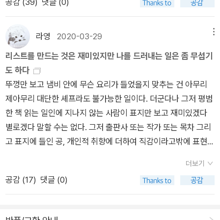
코로나로 인해 온라인 개학을 한다고 하는 시점에 읽어서 인지 더
공감 (
39
)
댓글 (0)
희생시키는 ‘희생양’의 닫힌 구조 안으로 자진하여 들어가는가,
해 어딘가로 가야 하고, 어떤 시간에만 글을 쓰고, 도구는 어 째야
쓰는 사람이고, 자기만의 독자가 있는 사람이지 여기 기웃 저기
공감이 가면서 이 현실에 화가 난다. 학교에서 온라인 개학에 대
라는 질문으로도 이어진다. 한국의 심청과 성덕대왕신종부터, 혹
한다면? 그런 작가는 볼썽사납다. 평생 글을 쓸 준비만 하다가 생
기웃하며 호객행위를 하지 않는 사람이다. 그런 까닭에 문학은 문
한 안내가 왔지만 역시나 쌍방향이 아닌 일방통행으로 진행이 되
은 영국의 위커맨과 인도의 칼리 여신과 미국의 ‘제비뽑기’에 이
을 마칠 각오가 아니라면 피할 일이다.- p. 46 단풍철에 단풍을
라영
2020-03-29
메뉴
학이다! p.47 _ 쓴다,,, 또 쓴다~ 문학은 그처럼 몹시 불완전한
는 거 같다. 내가 출근하고 혼자 있을 아이들, 혼자서 잘해주리라
르기까지 다양한 경우의 수를 살펴봄으로써, 인신공양과 희생양
보노라면 꽃이 생각난다. 화려했던 꽃하고는 다른 아름다움! 꽃을
말, 즉 '언어'를 도구로 한다! (p.51) _ 언어도단 _ 문학은 문학이
리스트를 만드는 것은 재미있지만 나를 드러내는 일은 좀 무섭기
믿지만 옆에서 지켜보지 못하니 답답하면서도 걱정이 된다. 그래
의 충격적인 결론으로부터 또 다른 차원으로 나아갈 수 있기를 희
피우지 못한 나무도 단풍은 아름답다. 도저히 같은 나무라고 여겨
다. 언어를 도구로 언어로 문학을. 멋있는 분야. 인문학은 일단 호
도 하다
도 그 믿음을 가지고서 출근할 수밖에 없는 현실이니...마냥 천년
망한다. 28호를 구입한게 엊그제일 같은데 지금 29호가 출간되
지지 않을, 나무의 변신. 잎도 꽃도 없이 다 떨군 모습으로 겨울을
통을 쳐서 기죽게 한 뒤 자신의 말을 듣게 하는 것도 아니고, 무조
뚜껑만 보고 냄비 안에 무슨 요리가 들었을지 맞추는 건 아무리
만년, 아니, 영원히 산다면 우리 삶이 절실할까? 죽음이라는 생의
었다! 똑같은 하루하루가 지나가면서 그 시간들의 기억이 순삭되
견디고, 봄이 되자 연초록 잎을 내밀고, 여름에 붉은 꽃을 피우더
건 상처를 다 받아주며 치유해주는 것도 아니다. 오로지 실체를
제아무리 대단한 셰프라도 불가능한 일이다. 더군다나 그저 평범
마감이 있기에 살아 있는 동안 다 아등바등하는 것 아닐까? 단지
는 지극히 보편적인 뇌과학의 현상을 내게서 보는 듯 하다. 인신
니, 가을이 되자 울긋불긋한 단풍잎을 가진, 나무의 변신. 이제 그
있는 그대로 보게 해주는 것. 그러기 위해 문학, 역사, 철학의 고
한 책 읽는 일인에 지나지 않는 사람이 표지만 보고 재미있겠다
죽음은 삶의 등에 얹혀서 숨어 있다. 아니, 그림자이다. 좀체 자신
공양과 희생양이라니. 어쩌면 엔번방과도 연결지을 수 있는 내용
마저 다 떨구고 겨울을 맞겠지. 단풍은 장엄한 저녁노을을 닮았
전이 필요한 것이지, 그 이상 그 이하도 아닌 듯. p.65 _ 개고생하
별로겠다 말할 수는 없다. 그저 출판사 또는 작가 또는 목차 그리
을 드러내지 않는다. 그러다 딱 한 번 모습을 드러낸다. 누구나 그
이 되려나. 아아, 세상은 넓고 미친놈은 자꾸만 생겨난다. 지금
다. 특히 바다 속에 집을 짓듯 바다 위로 저무는 석양. 아침이나
는 인문학! _ 인문학이 대중 속으로 들어온 것 까진 좋은데 인문
고 표지에 들인 공, 개인적 취향에 더하여 직감이라고밖에 표현할
걸 알고 있다. 그러나 평소엔 죽음을 의식하지 않기에 남의 일이
읽고 있는 책은 이렇게 두 권이다. 오랫만에 사무실에 혼자 있으
한낮의 태양이 흉내 낼 수 없는 저녁노을.- p. 119사는 일도 원고
학 대세를 따르지 않으면 인문학을 들먹이는 이들에게 봉변을 당
도리가 없는 '첫인상' 정도로만 가늠해서 읽을까 말까를 고민하는
다. 죽음이 자신의 일이 되었을 땐 이미 그는 죽음을 어쩌지 못한
면서 책만 읽으려니 너무 집중하는 것 같아 잠시 딴짓 중. 아니
마감과 같다고 생각한다. 마냥 천년만년, 아니, 영원히 산다면 우
더보기
할 것 같이 느껴진다는 작가의 언급에 격한 공감을. ㅎㅎ 강자들
것이다. 그런 면에서 이 책은 작가에 대한 신뢰로 선택하게 되는
다. 삶과 한통속인 죽음! 영원히 살 것처럼 굴지 말 일이다.p.122
뭐, 사실 그렇게 집중을 한 것도 아니지만.몽유병자들은 주말에
리 삶이 절실할까? 죽음이라는 생의 마감이 있기에 살아 있는 동
공감 (
17
)
댓글 (0)
은 '승자 독식'에 익숙해져 좀체 자기와 다른 걸 못 참는다. 싹쓸이
책이 되겠다. 철학적인 질문을 던지는 듯한 도전적인 제목이 붙었
형제 수만큼, 조카들 수만큼 휴대전화기도 같이 모였다. 휴대전화
다른 모든 걸 팽개치고 책만 손에 잡고 줄창 읽기에 매달리며 읽
안 다 아등바등하는 것 아닐까? 단지 죽음은 삶의 등에 얹혀서 숨
에만 능하다. '너 죽고 나 죽자'라는 말에는 '네가 죽으면 나도 살
다. 작가의 이력이 흥미로웠다. 글 쓰는 능력을 인정받아 중문과
기는 지금 신체의 일부, 가족의 일부가 되어 있다. 집안에 들어서
어야 이야기의 흐름에 집중할 수 있을 것 같은데 이미 주말은 지
어 있다. 아니, 그림자이다. 좀체 자신을 드러내지 않는다. 그러다
수가 없으니 같이 죽자'라는 뜻이 은연중에 들어 있지만, '너 죽고
입학을 허가받았지만 그만두고 물리학과에 입학해서 천체물리학
자마자 모두들 휴대전화기 충전부터 한다. 벽의 전기 콘센트마다
나버렸고, 오늘 저녁에 어느 부분까지 달릴 수 있는지 한번 봐야