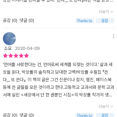
있다. (P. 44)그는 ‘독자를 따라다니거나’, ‘글을 쓰기 위해 어딘
이 책이 그런 부분을 해결해 주는 순간이었다. 적당한 긴장감 읽
했다.*** 중략보다 자세한 내용은 블로그 참조 바람* 출처 : http
목을 보고 글 쓰는 방법에 대한 자기 계발서인지 알았다. 박상률
가로 가야 하고’, ‘어떤 시간에만 글을 쓰는’ 작가는 볼썽사납다고
는 이들의 몰입도를 높여주는 책이 아닌가 싶다. 기존에 읽던 산
더보기
s://blog.naver.com/twinkaka/221898225546언제고, 어디
수필집이라는 글을 미처 보지 못한 채 작가의 말을 읽기 시작했고
이야기하며, ‘언제고, 어디에서고, 어디에라도 쓰는 사람’이어야
문집과는 확실히 결이 다르다. 대학시절 분명 수필 과목도 배웠었
공감 (
0
)
댓글 (0)
에서고, 어디에라도 쓰고 또 쓴다
그때야 첫 마디에 나온 수필집이라는 글을 보고서야 이 책의 장르
한다고 이른다. 아울러 참된 작가란 ‘오로지 어떤 경우에도 독자
는데 특별히 기억이 나진 않는다. 전공으로 정했던 장르가 아니라
가 수필집이라는 걸 알게 되었다. 수필집은 거의 처음이었던 나였
를 의식하지 않고 그냥 쓰는 사람일 뿐’이라고 당부한다.끊임없이
크게 신경을 쓰지 못했고, 어느 순간 에세이 · 산문으로 모습을 달
기에 읽으면서 에세이랑 비슷한 느낌을 많이 받았다. 그래서 사전
메뉴
전국을 누비며 학생, 학부모, 교사 등을 만나온 저자는 글이란 책
리했기 때문인지도 모른다. 작가는 쓰는 사람이다. 쓰지 않고 작
적 의미도 찾아봤다.​수필(隨筆)문학 일정한 형식을 따르지 않고
소요
2020-04-09
상 앞에 쓰는 것이 전부가 아님을 몸소 보여줄 뿐만 아니라 글쓰
가라 하기는 어렵다. 왜 저자가 '쓴다,,, 또 쓴다'라고 제목을 정했
인생이나 자연 또는 일상생활에서의 느낌이나 체험을 생각나는
기의 여러 고민과 어려움을 전해 듣고 따뜻하게 조언하며 열린 소
는지에 대해 생각을 다시금 해보게 된다. 에세이와 산문집 속에서
대로 쓴 산문 형식의 글. 보통 경수필과 중수필로 나뉘는데, 작가
통을 이어 왔다. 그의 이름 석 자가 주는 무게감을 얻기까지, 수많
당당히 수필집으로 나온 책. 수필을 찾는 이들이라면 꼭 읽어보길
'언어를 사랑한다는 건, 언어로써 세계를 되찾는 것이다.' 삶과 세
의 개성이나 인간성이 두드러지게 나타나며 유머, 위트, 기지가
은 작품들을 펴내며 고민했을 시간들과 끝이 없는 사유의 과정까
권한다.
상을 읽다, 박상률의 솔직하고 담대한 고백!박상률 수필집 『쓴
들어 있다비슷한 말에 들어가 있는 에세이의 사전적 의미문학=
지 감내했을 그가 전하는 메시지를 함께하면 어떨까.“‘쓴다,,, 또
다,,, 또 쓴다』 이 책의 글은 그간 신문이나 잡지, 웹진, 페이스북
수필(일정한 형식을 따르지 않고 인생이나 자연 또는 일상생활에
쓴다’라니? 수필집 제목이 뭐 이래?”많은 이들의 머릿속에 수필
등에 쓴 글들을 모은 것이라고 한다.고등학교 교과서와 문학 교과
서의 느낌이나 체험을 생각나는 대로 쓴 산문 형식의 글)(隨筆).
이라면 붓 가는 대로 쉽게 써진다는 편견이 있다. 그런데 시든 소
서에 실린 <세상에서 단 한 권뿐인 시집>의 박상률 작가의 생각
‘수필’로 순화.​박상률 작가는 수필과 에세이를 구분한다고 하지만
설이든 동화든 희곡이든 쉽게 써지는 것은 없다. 수필도 마찬가
을 들여다볼 수 있는 수필집..! :) 나는 늘 '써져서' 쓰는 게 아니라
초보자인 나에게는 수필과 에세이의 미묘한 차이를 아직 못 느꼈
더보기
지! 어떤 장르의 글이든 쉽게 써지는 것은 없다. 쓰고, 또 쓰고, 계
'쓰니까' 써진다, 고 말한다. 작가는 그저 쓰는 존재일 뿐이다. 잘
으며 결국은 수필과 에세이는 같고 나로 마무리되었다. ㅎㅎㅎㅎ
공감 (
0
)
댓글 (0)
속 쓰는 과정이 있어야 한다. 날마다 써야 손에서 열기가 사라지