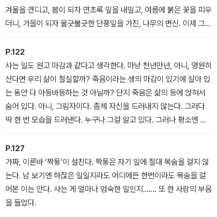
겨울을 견디고, 봄이 되자 연초록 잎을 내밀고, 여름에 붉은 꽃을 피우
더니, 가을이 되자 울긋불긋한 단풍잎을 가진, 나무의 변신. 이제 그마
저 다 떨구고 겨울을 맞겠지. 단풍은 장엄한 저녁노을을 닮았다. 특히
바다 속에 집을 짓듯 바다 위로 저무는 석양. 아침이나 한낮의 태양이
P.122
흉내 낼 수 없는 저녁노을.
사는 일도 원고 마감과 같다고 생각한다. 마냥 천년만년, 아니, 영원히
산다면 우리 삶이 절실할까? 죽음이라는 생의 마감이 있기에 살아 있
는 동안 다 아등바등하는 것 아닐까? 단지 죽음은 삶의 등에 얹혀서
숨어 있다. 아니, 그림자이다. 좀체 자신을 드러내지 않는다. 그러다
딱 한 번 모습을 드러낸다. 누구나 그걸 알고 있다. 그러나 평소엔 죽
음을 의식하지 않기에 남의 일이다. 죽음이 자신의 일이 되었을 땐 이
미 그는 죽음을 어쩌지 못한다. 삶과 한통속인 죽음! 영원히 살 것처럼
P.127
굴지 말 일이다. 그래서 모든 종교에선 삶 이후의 삶인 죽음을 언급한
가짜, 이른바 ‘짝퉁’이 설친다. 짝퉁은 자기 일에 절대 목숨을 걸지 않
다. 그렇다면 죽음은 삶만큼이나 중요하다. 오늘도 원고 몇 개를 ‘절박
는다. 남 보기엔 하찮은 일일지라도 어디에든 한번이라도 목숨을 걸
하게’ 써서 마감한다. 아니, 내 삶의 ‘절박한’ 하루를 마감한다.
어본 이는 안다. 사는 게 얼마나 엄숙한 일인지……. 또 한 사람의 부음
을 들었다.