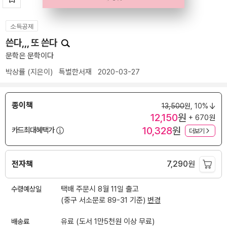
소득공제
쓴다,,, 또 쓴다
문학은 문학이다
박상률
(지은이)
특별한서재
2020-03-27
종이책
13,500
원,
10%
12,150
원
+ 670원
10,328
원
카드최대혜택가
더보기
전자책
7,290
원
수령예상일
택배 주문시 8월 11일 출고
(중구 서소문로 89-31 기준)
변경
배송료
유료 (도서 1만5천원 이상 무료)