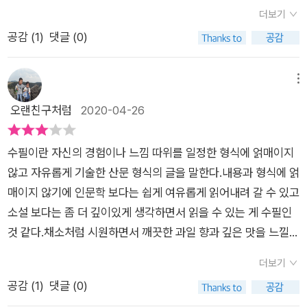
다. 정말 작품마다에 풍기는 작가에의 자부심과 단호한 면모는 그
(p.31) ‘쓴다,,, 또 쓴다~.’이 말은 누구보다도 내 스스로에게 다짐
약 3만여권 안팎... 여기서 부러워서 져버렸다. 치매의 기준에서
더보기
동안 쌓고 쌓아온 축적의 결과라 생각한다면 나 같은 사람은 첫발
을 두는 말이지만, 작가는 오로지 쓰는 사람이고, 자기만의 독자
완전 공감하며 읽으려는데 집에 삼만여권이 있다니... 너무 부러
공감 (
1
)
댓글 (0)
을 떼는 신입각오로 출발하고 싶다. 그래서 나에게 다짐하였다.
가 있는 사람이지 여기 기웃 저기 기웃하며 호객행위를 하지 않는
웠다. 그 많은 책 속에서 같은권 2권정도는 애교로 넘어갈 수 있
적어도 하루에 어떤 글이든 한편 이상 쓴다. 시든, 서평이든, 수필
사람이다. 그런 까닭에 문학은 문학이다! 자본주의가 극에 이르러
을것 같은데, 어째든 어릴때부터 기억력으로는 남부럽지 않았던
이든, 회고담이든, 좋은 글귀 관련 내용이든 말이다. 꼭 실천하리
모든 것에 신자유주의를 내세우지만 문학은 문학 고유의 영역을
메뉴
자신이 같은 책을 두권사면 치매라 칭하겠다는 투정어린 이야기
라고 말이다. 일단 계속 써놓고 나중에 얼마든지 시간을 내 고치
지켜야 할 터이다. 나만의 독자가 있으면 절대 굶어죽지는 않는다
오랜친구처럼
2020-04-26
가 기억에 남는다.술과 담배, 이름, 걸걸한 살머니의 진상같은 욕
고 보완할 수 있는 것이 글이기 때문이다. ​따라서 이 좋은 책을 만
는 각오로 작가는 작품에 힘을 더 써야지 글 이외의 것에 눈을 돌
이야기 등 살면서 느낀 여러가지 이야기를 써놓으셨다. 나와 같은
난 이후 하루에 길든 짧은 글이든 한 편의 글을 쓴다는 것 자체만
릴 필요는 없을 터이다. (p.47) 사는 일도 원고 마감과 같다고 생
생각, 다른 생각을 비교하고 공감하면서 나도 글을 쓰고 싶다고
수필이란 자신의 경험이나 느낌 따위를 일정한 형식에 얽매이지
으로 나 자신에 큰 선물을 얻게 되었다. 그리고 더욱 더 중요한 것
각한다. 마냥 천년만년, 아니, 영원히 산다면 우리 삶이 절실할
생각이 들었다. 취미란에 누구든 쓰는 독서보다 글쓰기라고 적고
않고 자유롭게 기술한 산문 형식의 글을 말한다.내용과 형식에 얽
은 글이란 것은 그 누구의 것도 아닌 오롯이 나만의 이야기가 담
까? 죽음이라는 생의 마감이 있기에 살아 있는 동안 다 아등바등
싶다고 생각이 들었다. 자신의 이야기를 남들에게 써서 공감을 불
매이지 않기에 인문학 보다는 쉽게 여유롭게 읽어내려 갈 수 있고
긴 나만의 방식으로 써야 한다는 커다란 교훈도...
하는 것 아닐까? 단지 죽음은 삶의 등에 얹혀서 숨어 있다. 아니,
러오게 만드는 글쟁이의 매력을 책으로 잘 느끼게 해줬던 책이라
소설 보다는 좀 더 깊이있게 생각하면서 읽을 수 있는 게 수필인
그림자이다. 좀체 자신을 드러내지 않는다. 그러다 딱 한 번 모습
오래도록 기억에 남을것 같다는 생각이 들었다.작가님 처럼 글을
것 같다.채소처럼 시원하면서 깨끗한 과일 향과 깊은 맛을 느낄
을 드러낸다. 누구나 그걸 알고 있다. 그러나 평소엔 죽음을 의심
잘쓰려면 우선 잘 읽어야겠지란 생각을하며 작가님의 여러 생각
수 있다고 해야할까! 이 책이 바로 이런 수필의 특징에 맞게 저
하지 않기에 남의 일이다. 죽음이 자신의 일이 되었을 땐 이미 그
더보기
을 듣고 공감하며 작가님의 매력을 듬뿍 담은 책이라 (팬이되게
자가 경험한 삶의 고백과 한 평생 살아가며 느꼈던 삶의 이야기들
는 죽음을 어쩌지 못한다. 삶과 한통속인 죽음! 영원히 살 것처럼
공감 (
1
)
댓글 (0)
만든 책이라) 다른 사람들에게도 적극 추천하고 싶다.
을 자유롭게 써 내려가고 있다. 글이란 쉽게 써지는 것은 없다.
굴지 말 일이다. 그래서 모든 종교에선 삶 이후의 삶인 죽음을 언