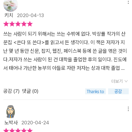
메뉴
키치
2020-04-13
쓰는 사람이 되기 위해서는 쓰는 수밖에 없다. 박상률 작가의 산
문집 <쓴다 또 쓴다>를 읽고서 든 생각이다. 이 책은 저자가 지
난 몇 년 동안 신문, 잡지, 웹진, 페이스북 등에 쓴 글을 엮은 것이
다.저자가 쓰는 사람이 된 건 대학을 졸업한 후의 일이다. 진도에
서 태어나 가난한 농부의 아들로 자란 저자는 상과 대학 졸업 후
대학원 입학을 준비하다가 우연히 들른 서점에서 운명처럼 한 권
더보기
의 책을 만났다. 곽재구, 박몽구, 나종영 등의 문인들이 참여한 <
공감 (
7
)
댓글 (0)
오월시> 동인 시집이다. <오월시>를 읽고 김남주 시인의 시집
을 닳도록 읽다가 1990년 <한길문학>에 시를 발표하며 등단했
다. 그때 그 시집을 만나지 않았더라면 어디 은행에라도 취직했거
메뉴
나 회계사 또는 세무사가 되지 않았을까. 가지 않은 길에 대한 아
노박사
2020-04-24
쉬움은 없지만 이따금 상상해보곤 한다.쓰는 사람으로 사는 일은