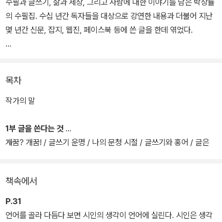
수필과 글쓰기, 삶과 세상, 그리고 사람에 대한 이야기를 담은 박상률
의 수필집. 수십 년간 독자들을 대상으로 강연한 내용과 더불어 지난
몇 년간 신문, 잡지, 웹진, 페이스북 등에 쓴 글을 한데 엮었다.
한국 청소년문학의 시작점이라 불리는 소설 <봄바람>과 고등학교 국
어와 문학 교과서에 수록된 소설 <세상에 단 한 권뿐인 시집> 등 한
목차
국 문학을 선두에서 이끄는 작가로 손꼽히는 박상률이 삶 속에서 얻
은 문학의 자양분과 생각을 엿볼 수 있는 수필집이다. 때로는 무심하
작가의 말
지만 다정하게, 때로는 우아하지만 날카롭게 펼쳐지는 문장 문장마다
일가(一家)를 이룬 박상률의 자부심과 단호한 면모를 엿볼 수 있다.
1부 글을 쓴다는 것
개꿈? 개꿈! / 글쓰기 운명 / 나의 문청 시절 / 글쓰기와 홍어 / 글은
생각이 아니라 언어로! / 나라 걱정 / 밥값과 밥통 / 서정과 해학 / 순
수문학과 참여문학 / 쓴다,,, 또 쓴다~ / 언어도단 / 이름 모를 소녀 /
책속에서
이문구의 『우리 동네』엔 朴氏가 없다
P.31
언어를 골라 다듬다 보면 시인의 생각이 언어에 실린다. 시인은 생각