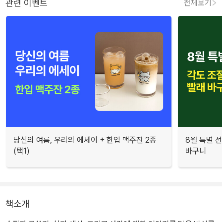
관련 이벤트
전체보기
당신의 여름, 우리의 에세이 + 한입 맥주잔 2종
8월 특별 선
(택1)
바구니
책소개