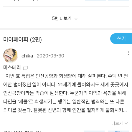
써질 때까지 기다리는 게 아니라 쓰다 보면 잘 써진다고 생각한
박상률의 수필집 『쓴다,,, 또 쓴다』 차례​​​인상 깊은 글드가 : 나는
지 않기 때문에 나는 늘 '써져서' 쓰는 게 아니라 '쓰니까' 써진다
다. 샘물은 계속 퍼내야 새 물이 고인다. 글쓰기도 마찬가지인
말이지, 생각은 참 많은데 시 쓰기는 어렵단 말이야.말라르메 : 그
고 말한다. 그래서 잠깐 쉬었다 또 쓰자는 의미로 마침표(.) 대신
듯. (p.9) _ 작가의 말 1부. 글을 쓴다는 것2부. 말의 속내3부. 사
5편 더보기
런데 시는 말이죠, 생각으로 만드는 게 아니라 말로 만드는데 어
쉼표(,)를 썼다. 나는 글둠벙이 있는 이야기밭 언저리에 산다, 고
람은 무엇으로 사는가4부. 사람의 깊이와 넓이5부. 사람살이의
쩌죠?p.30▶ 전시회에서 만났던 드가를 박상률 수필집 『쓴다,,,
말하길 좋아한다. 그곳에서 하루가 한평생이라 여기고, 텅 비어
그림자 다섯 개의 큰 주제로 나뉜 글. 언어를 사랑한다는 건 은유
쓰기
또 쓴다』에서 봐서 반가웠고 드가가 한 말에 크게 공감하며 맞아,
마이페이퍼 (2편)
아무것도 없는 것처럼 느끼며, 마냥 아득하고 먼 하늘을 가끔 쳐
의 힘을 믿는 것이며, 언어로써 세계를 되찾는 것이라고 할 수 있
맞아를 외치다가 말라르메의 말을 듣고 아! 했던 대목. 그러게 글
다보며, 쓴다,,, 또 쓴다~.언어를 골라 다듬다 보면 시인의 생각이
다. 언어가 기존의 질서에 변화를 준다는 얘기. 이게 시가 지닌 은
chika
2020-03-30
메뉴
은 생각으로 만드는 게 아니라 말로 만드는 거지. 그래서 내가 이
언어에 실린다. 시인은 생각만으로 세계를 구성하는 게 아니라 언
유의 힘이다. (p.31) _ 글은 생각이 아니라 언어로! 가장 좋은 문
생각을 말로 정리하고 쓰는 게 힘들었구나...​작가는 오로지 쓰는
미스테리
어로 세계를 구성하기 때문이다. 그래서 언어를 사랑한다는 건 은
학은 기존의 형식에 붙들리지 않고, 자신만의 방식으로 쓰는 일일
사람이고, 자기만의 독자가 있는 사람이지 여기 기웃 저기 기웃하
이번 호 특집은 인신공양과 희생양에 대해 살펴본다. 수백 년 전
유의 힘을 믿는 것이며, 언어로써 세계를 되찾는 것이라고 할 수
것이다. 문학은 쓰는 사람에 따라 다 다른 방식으로 쓰여질 수밖
며 호객행위를 하지 않는 사람이다. 그런 까닭에 문학은 문학이
에만 벌어졌던 일이 아니다. 21세기에 들어와서도 세계 곳곳에서
있다. 언어가 기존의 질서에 변화를 준다는 얘기. 이게 시가 지닌
에 없다. 그러나 자시만의 방식과 내용이 언제나, 항상 옳다고는
다. …… 나만의 독자가 있으면 절대 굶어죽지는 않는다는 각오로
인신공양이라는 악습이 발생한다. 누군가의 이익과 욕망을 위해
은유의 힘이다.- p. 31농부는 밭을 탓하지 않고, 목수는 연장을
하지 말 일이다. p.43 _ 순수문학과 참여문학 내가 생각하는 작
작가는 작품에 힘을 더 써야지 글 이외의 것에 눈을 돌릴 필요는
타인을 ‘제물’로 희생시키는 행위는 일반적인 범죄와는 또 다른
탓하지 않는다고 했다. 그러면 작가는? 작가는 독자를 탓하지도
가 기질이란 오로지 어떤 경우에도 독자를 의식하지 않고 그냥 쓰
없을 터이다.p.47▶ 하.. 그래 그 많은 학생들의 정답이 다 틀리
의미를 갖는다. 잘못된 신념과 함께 인간을 철저하게 물화시키는
않고 쓰는 도구를 탓하지도 말 일이다. 작가는 자신의 작품에 맞
는 사람일 뿐이다. 그래서 나는 나를 늘 각성시키기 위해, 잘 쓰지
면 현장 교사는 힘들겠지. 그렇지만 다양한 질문과 다양한 답이
냉혹한 논리가 동기로 작동하는 범죄로 보는 게 맞을 것이다. 이
는 독자가 있으면 그만이다. 또 작가는 언제고 어디에서고 어디에
도 않는 명함에 이 말을 적어놓고 있다.'쓴다,,, 또 쓴다~.'이 말은
더보기
나오도록 교육해야 하는 게 현장 교사가 해야 할 일이 아니던가?!
에 대한 숙고는 어떻게 우리가 다수의 이름으로 소수를 배척하고
라도 쓰는 사람일 테다. 그런데 독자를 따라다니고, 글을 쓰기 위
누구보다도 내 스스로에게 다짐을 두는 말이지만, 작가는 오로지