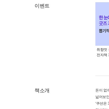
이벤트
취향껏 
전자책 
책소개
돈이 없
넓어보인다
‘쿠션은 