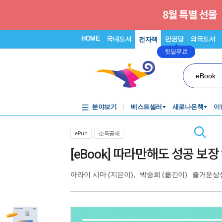
HOME
국내도서
만권당
외국도서
전자책
첫달무료
eBook
분야보기
베스트셀러
새로나온책
이
ePub
소득공제
[eBook] 따라만해도 성공 보
아라이 시마
(지은이),
박승희
(옮긴이)
즐거운상