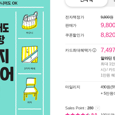
전자책정가
9,800원
9,80
판매가
8,82
쿠폰할인가
7,49
카드최대혜택가
알라딘 
최대 1만
시) / 
1만원 
종이
미리
마일리지
490원(5
입니
+ 5만원
Sales Point :
280
9.0
100자평(