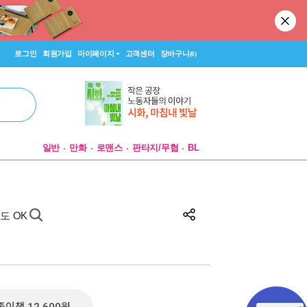
로그인
회원가입
마이페이지
고객센터
장바구니
(0)
일반
만화
로맨스
판타지/무협
BL
도 OK