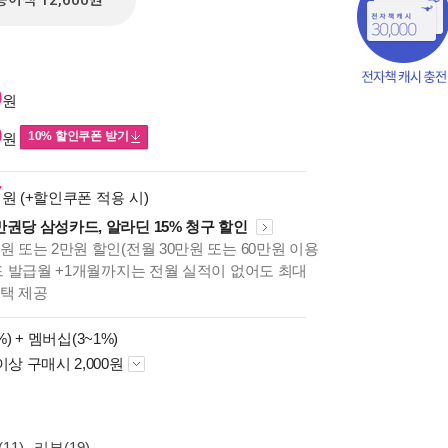
종이책 12,600원
0
원
0
10% 할인쿠폰 받기
원
7
원 (+할인쿠폰 적용 시)
만권당 삼성카드, 알라딘 15% 청구 할인
원 또는 2만원 할인(전월 30만원 또는 60만원 이용
카드 발급월 +1개월까지는 전월 실적이 없어도 최대
혜택 제공
책의
보기
%) +
멤버십(3~1%)
다.
이상 구매시 2,000원
11)
리뷰(19)