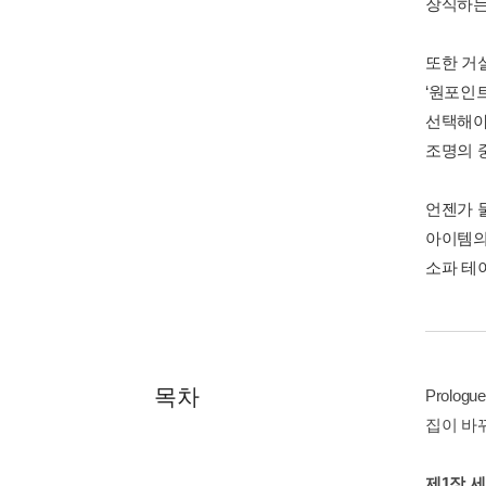
장식하는
또한 거
‘원포인
선택해야
조명의 
언젠가 물
아이템의
소파 테이
목차
Prologue
집이 바
제1장 