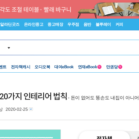
알라딘굿즈
온라인중고
중고매장
우주점
음반
블루레이
커피
벤트
전자책캐시
오디오북
대여eBook
연재eBook
만권당
N
N
장 20가지 인테리어 법칙
- 돈이 없어도 똥손도 내집이 아니어
상
2020-02-25
전자책