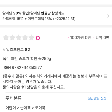
알라딘 30% 할인! 알라딘 만권당 삼성카드
카드혜택 15% + 이벤트혜택 15% (~2025.12.31)
0
100자평 0편
리뷰 0편
세일즈포인트
82
쪽수 확인 중
크기 확인 중
290g
ISBN 9782764350577
(종수가 많은) 외서는 해외거래처에서 제공하는 정보가 부족하여 표
시하지 못하는 경우가 있습니다.
문의사항은
1:1 상담
을 이용해 주십시오.
주제분류
신간알림 신청
어린이
>
놀이책
>
토이북