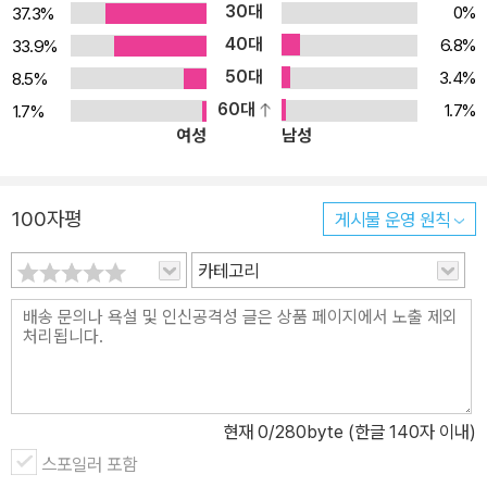
30대
0%
37.3%
40대
6.8%
33.9%
50대
3.4%
8.5%
60대
1.7%
1.7%
여성
남성
100자평
게시물 운영 원칙
카테고리
현재
0
/280byte (한글 140자 이내)
스포일러 포함