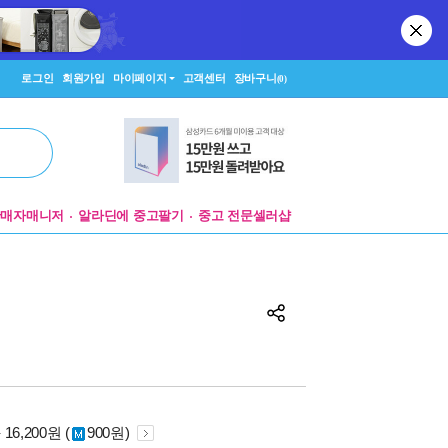
로그인
회원가입
마이페이지
고객센터
장바구니
(0)
판매자매니저
알라딘에 중고팔기
중고 전문셀러샵
원
16,200원 (
900원)