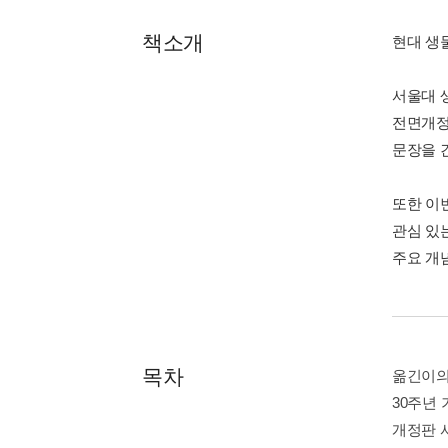
책소개
현대 생
서울대 
전면개정
문장을 
또한 이
관심 있
주요 개
목차
옮긴이의
30주년
개정판 