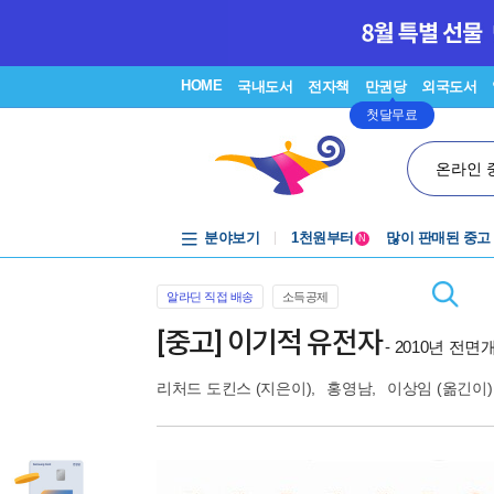
HOME
국내도서
전자책
만권당
외국도서
첫달무료
온라인 
중고음반
1천원부터
분야보기
많이 판매된 중고
중고음반
N
알라딘 직접 배송
소득공제
[중고] 이기적 유전자
- 2010년 전
리처드 도킨스
(지은이),
홍영남
,
이상임
(옮긴이)