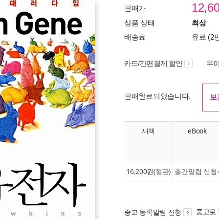
12,6
판매가
상품 상태
최상
배송료
유료 (2
카드/간편결제 할인
무이
판매완료되었습니다.
보
새책
eBook
16,200원(절판)
출간알림 신청
중고로
중고 등록알림 신청