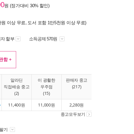
00
원 (정가대비
30%
할인)
만원 이상 무료, 도서 포함 1만5천원 이상 무료)
자 할부
소득공제 570원
관함 +
알라딘
이 광활한
판매자 중고
직접배송 중고
우주점
(217)
(2)
(15)
11,400원
11,000원
2,280원
중고모두보기
 팔기