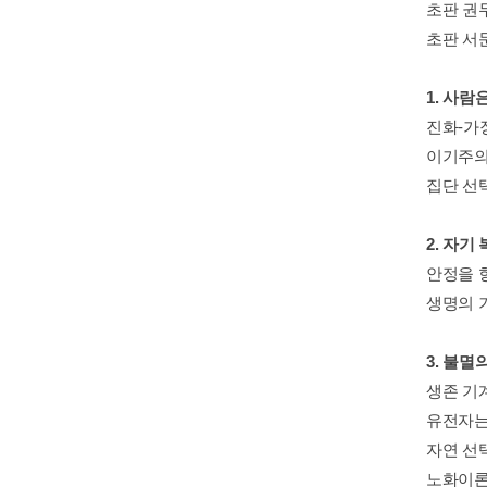
초판 권
초판 서
1. 사람
진화-가
이기주의
집단 선
2. 자기
안정을 
생명의 
3. 불멸
생존 기
유전자는
자연 선
노화이