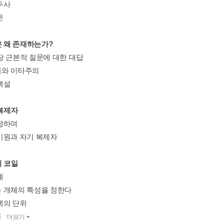
두사
문
은 왜 존재하는가?
장 근본적 질문에 대한 대답
와 이타주의
택설
 복제자
향하여
기원과 자기 복제자
의 코일
계
 개체의 특성을 정한다
택의 단위
론
더보기