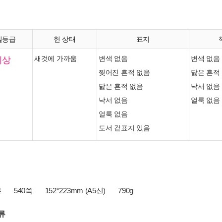
질등급
헌 상태
표지
최상
새것에 가까움
변색 없음
변색 없음
찢어진 흔적 없음
닳은 흔적
닳은 흔적 없음
낙서 없음
낙서 없음
얼룩 없음
얼룩 없음
도서 겉표지 있음
본
540쪽
152*223mm (A5신)
790g
류