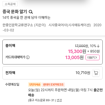
소득공제
중국 문화 알기
14억 중국을 한 권에 담아 이해하는
한중인문학교류연구소
(지은이)
시사중국어사(시사에듀케이션)
2020
-03-02
종이책
17,000
원,
10%
15,300
원
+ 850원
13,005
원
카드최대혜택가
더보기
전자책
10,710
원
수령예상일
양탄자배송
썬데이 EXPRESS
오늘(일) 22시까지 주문하면 내일(월) 아침 7시
출근전
배송
(중구 서소문로 89-31 )
변경