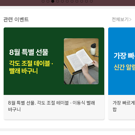
관련 이벤트
전체보기
8월 특별 선물. 각도 조절 테이블 · 이동식 빨래
가장 빠르게
바구니
합