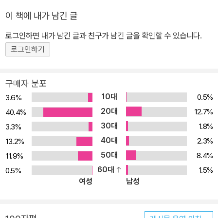
자 구문규 국립강릉원주대학교 중어중문학과 교수 김민호 한림대학
이 책에 내가 남긴 글
교 중국학과 교수 김의정 성결대학교 교양학부 교수 김정희 한양여자
대학교 실무중국어과 교수 박민정 세종사이버대학교 국제학과 초빙
로그인하면 내가 남긴 글과 친구가 남긴 글을 확인할 수 있습니다.
교수 박원기 원광대학교 중국학과 교수 여정연 우송대학교 호텔관광
로그인하기
경영학과 초빙교수 윤순일 고려대학교 중어중문학과 외래교수 이봉
걸 한국무역협회 연구위원 이소동 숙명여자대학교 중어중문학부 교
구매자 분포
수 이승신 한국산업기술대학교 지식융합학부 외래교수 이혜강 용인
10대
0.5%
3.6%
대학교 국제교류교육원 초빙교수 장윤선 배재대학교 중국학과 교수
20대
12.7%
40.4%
최진아 이화여자대학교 중어중문학과 외래교수 최우석 국립안동대학
30대
1.8%
3.3%
교 중어중문학과 교수 陳雨璇 中國 阜陽師範大學 文學院 講師
40대
2.3%
13.2%
50대
8.4%
11.9%
60대
1.5%
0.5%
여성
남성