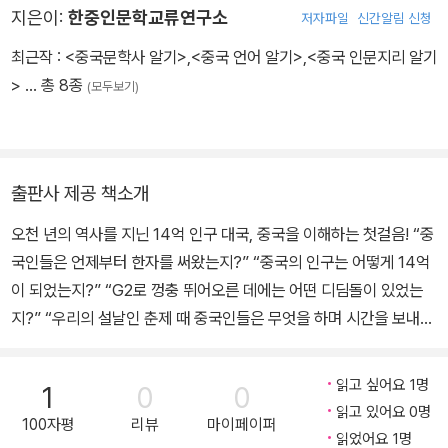
지은이:
한중인문학교류연구소
저자파일
신간알림 신청
최근작 :
<중국문학사 알기>
,
<중국 언어 알기>
,
<중국 인문지리 알기
>
… 총 8종
(모두보기)
출판사 제공 책소개
오천 년의 역사를 지닌 14억 인구 대국, 중국을 이해하는 첫걸음! “중
국인들은 언제부터 한자를 써왔는지?” “중국의 인구는 어떻게 14억
이 되었는지?” “G2로 껑충 뛰어오른 데에는 어떤 디딤돌이 있었는
지?” “우리의 설날인 춘제 때 중국인들은 무엇을 하며 시간을 보내는
지?” 중국에 대한 궁금한 것들이 많을 때, 이런저런 괴짜 소문들이 진
짜인지 궁금할 때, 짧은 시간에 중국에 대한 다양한 것을 많이 알고 싶
읽고 싶어요 1명
1
0
0
을 때 가볍게 들고 재미있게 읽을 수 있는 중국에 관한 가장 재미있고
읽고 있어요 0명
100자평
리뷰
마이페이퍼
쉬운 모든 이야기를 <중국 문화 알기>에 담았습니다! ■ 이 책의 저
읽었어요 1명