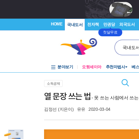
HOME
전자책
만권당
외국도서
국내도서
첫달무료
국내도
분야보기
오뒷세이아
추천마법사
베
소득공제
열 문장 쓰는 법
- 못 쓰는 사람에서 쓰
김정선
(지은이)
유유
2020-03-04