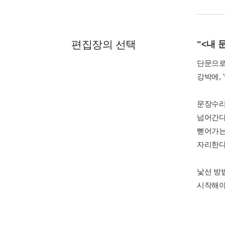
편집장의 선택
"<내 
단문으로,
강박에,
문장수리
넘어간다
뻗어가는
자리한다
낯선 방
시작해야