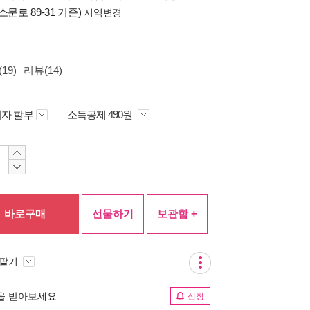
소문로 89-31 기준)
지역변경
19)
리뷰(14)
자 할부
소득공제 490원
바로구매
선물하기
보관함 +
 팔기
림을 받아보세요
신청