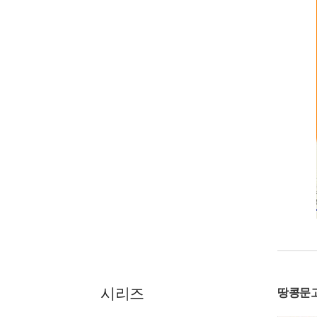
시리즈
땅콩문