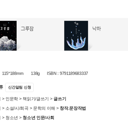
115*188mm
138g
ISBN : 9791189683337
류
신간알림 신청
서
>
인문학
>
책읽기/글쓰기
>
글쓰기
서
>
소설/시/희곡
>
문학의 이해
>
창작.문장작법
서
>
청소년
>
청소년 인문/사회