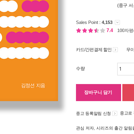
(중구 서
Sales Point :
4,153
7.4
100자평(
카드/간편결제 할인
무이
수량
장바구니 담기
중고로
중고 등록알림 신청
관심 저자, 시리즈의 출간 알