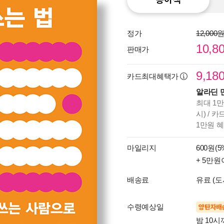
정가
12,000
10,8
판매가
9,18
카드최대혜택가
알라딘 
최대 1만
시) / 
1만원 
마일리지
600원(5
+ 5만원
배송료
유료 (도
수령예상일
양탄자배
밤 10