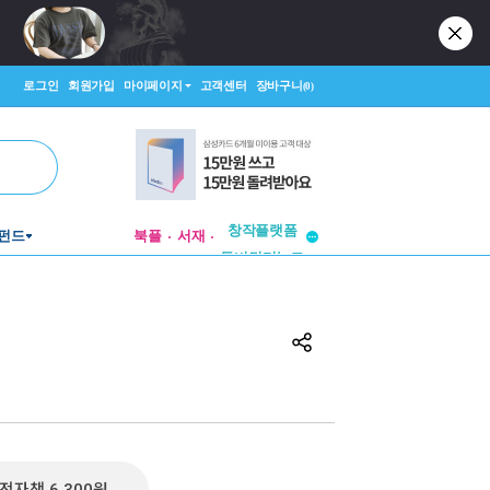
로그인
회원가입
마이페이지
고객센터
장바구니
(0)
펀드
북플
서재
투비컨티뉴드
창작플랫폼
투비컨티뉴드