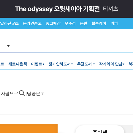
알라딘굿즈
온라인중고
중고매장
우주점
음반
블루레이
커피
서
스트
새로나온책
이벤트
정가인하도서
추천도서
작가와의 만남
북
는 사람으로
땅콩문고
|
종이책