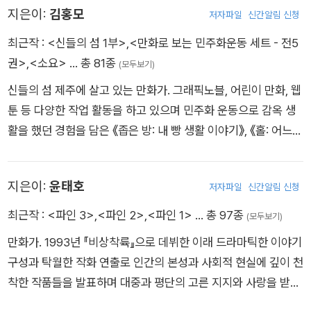
지 화풍이 보는 즐거움을 더해줍니다. 우리 아이와 나눠보고 이야
지은이:
김홍모
저자파일
신간알림 신청
기할 수 있는 소중한 책이 한권 더 생겼습니다.
최근작 :
<신들의 섬 1부>
,
<만화로 보는 민주화운동 세트 - 전5
권>
,
<소요>
… 총 81종
(모두보기)
신들의 섬 제주에 살고 있는 만화가. 그래픽노블, 어린이 만화, 웹
툰 등 다양한 작업 활동을 하고 있으며 민주화 운동으로 감옥 생
활을 했던 경험을 담은 《좁은 방: 내 빵 생활 이야기》, 《홀: 어느
세월호 생존자 이야기》, 《소요》, 《두근두근 탐험대》, 《심마》 등을
발표했다. 부천국제만화제에서 유일하게 일반만화상과 어린이만
지은이:
윤태호
저자파일
신간알림 신청
화상을 모두 수상하며 작품성을 인정받았다.
최근작 :
<파인 3>
,
<파인 2>
,
<파인 1>
… 총 97종
(모두보기)
만화가. 1993년 『비상착륙』으로 데뷔한 이래 드라마틱한 이야기
구성과 탁월한 작화 연출로 인간의 본성과 사회적 현실에 깊이 천
착한 작품들을 발표하며 대중과 평단의 고른 지지와 사랑을 받고
있다. 대표작으로 『야후 YAHOO』, 『이끼』, 『미생:아직 살아 있지