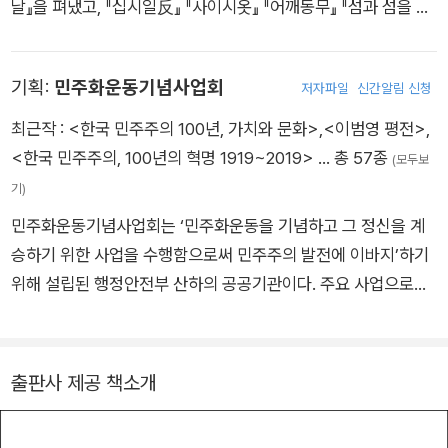
날』을 펴냈고, 『십시일反』 『사이시옷』 『어깨동무』 『섬과 섬을 잇
다』 『내가 살던 용산』 『떠날 수 없는 사람들』 등에 참여했다. 201
0년 부천 교양만화상을 수상했다. 10여년간 여러차례 나혜석을
기획:
민주화운동기념사업회
저자파일
신간알림 신청
만화로 그려왔으며, 그 과정에서 쌓인 깊은 이해와 공감을 담아
‘있는 그대로의 나혜석’을 독자들에게 소개하고자 한다.
최근작 :
<한국 민주주의 100년, 가치와 문화>
,
<이범영 평전>
,
<한국 민주주의, 100년의 혁명 1919~2019>
… 총 57종
(모두보
기)
민주화운동기념사업회는 ‘민주화운동을 기념하고 그 정신을 계
승하기 위한 사업을 수행함으로써 민주주의 발전에 이바지’하기
위해 설립된 행정안전부 산하의 공공기관이다. 주요 사업으로는
민주인권기념관 조성, 민주화운동 기념행사 및 추모행사 개최 및
지원, 민주시민교육 프로그램 진행, 국내외 민주화운동과 민주주
의에 대한 조사 및 연구, 민주화운동 관련 사료의 수집 및 서비스,
출판사 제공 책소개
국내외 유관 기관과의 협력사업 등이 있다. 이를 통해 민주주의
가치를 실현하는 시민의 동반자로서 민주화운동 정신을 계승하