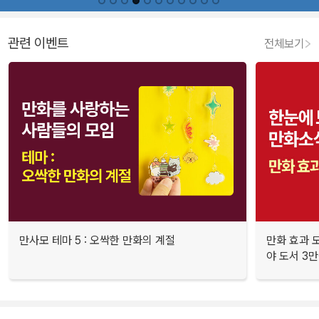
관련 이벤트
전체보기
만사모 테마 5 : 오싹한 만화의 계절
만화 효과 모
야 도서 3만