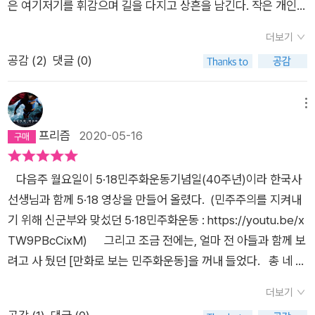
은 여기저기를 휘감으며 길을 다지고 상흔을 남긴다. 작은 개인의
물줄기는 작게, 때로는 크게 본류에 휩쓸리고 만다. 이 책들은 그
더보기
들의 이야기다. 아니, 개인의 서사지만 보태어져 커져가는 큰 물
공감 (
2
)
댓글 (0)
결의 이야기이기도 하다.
메뉴
프리즘
2020-05-16
다음주 월요일이 5·18민주화운동기념일(40주년)이라 한국사
선생님과 함께 5·18 영상을 만들어 올렸다. (민주주의를 지켜내
기 위해 신군부와 맞섰던 5·18민주화운동 : https://youtu.be/x
TW9PBcCixM) 그리고 조금 전에는, 얼마 전 아들과 함께 보
려고 사 뒀던 [만화로 보는 민주화운동]을 꺼내 들었다. 총 네 권
으로 이루어진 역사 만화 시리즈로 <빗창>(김홍모, 제주 4·3),
더보기
<사일구>(윤태호, 4·19), <아무리 얘기해도>(마영신, 5·18민