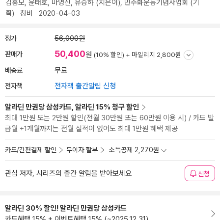
김홍모
,
윤태호
,
마영신
,
유승하
(지은이),
민주화운동기념사업회
(기
획)
창비
2020-04-03
정가
56,000원
50,400
판매가
원
(10% 할인) +
마일리지 2,800원
배송료
무료
전자책
전자책 출간알림 신청
알라딘 만권당 삼성카드, 알라딘 15% 청구 할인
최대 1만원 또는 2만원 할인(전월 30만원 또는 60만원 이용 시) / 카드 발
급월 +1개월까지는 전월 실적이 없어도 최대 1만원 혜택 제공
카드/간편결제 할인
무이자 할부
소득공제 2,270원
관심 저자, 시리즈의 출간 알림을 받아보세요
신청
알라딘 30% 할인! 알라딘 만권당 삼성카드
카드혜택 15% + 이벤트혜택 15% (~2025.12.31)