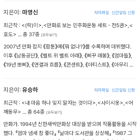
못한 자』, 『내부자들』, 『인천상륙작전』, 『파인』 등이 있다. 문화관
지은이:
마영신
저자파일
신간알림 신청
광부 오늘의 우리 만화상(『야후 YAHOO』), 문화관광부 대한민국
출판만화대상 저작상(『로망스』), 제1회 대한민국콘텐츠어워드
최근작 :
<(락)이>
,
<만화로 보는 민주화운동 세트 - 전5권>
,
<
만화 부문 대통령상(『이끼』), 부천만화대상(『인천상륙작전』) 등
호도>
… 총 37종
(모두보기)
을 수상했으며, 『미생:아직 살아 있지 못한 자』로 2012 문화체육
2007년 만화 잡지 《팝툰》에《뭐 없나?》를 수록하며 데뷔했다.
관광부 오늘의 우리 만화상, 2012 대한민국콘텐츠대상 만화 부
이후 《남동공단》, 《벨트 위 벨트 아래》, 《삐꾸 래봉》, 《엄마들》,
문 대통령상, 2013 대한민국 국회대상 올해의 만화상, 2017 일
《19년 뽀삐》, 《연결과 흐름》, 《콘센트》, 《아티스트》, 《아무리 얘
본 문화청 주최 '미디어 예술제' 만화 부분 우수상을 수상했다.
기해도》 등 현실적이고 사회성 짙은 만화를 발표했다. 글 작가로
《너의 인스타》,《돌고래 뚜뚜》,《러브 스트리밍》,《플러스 마이너
지은이:
유승하
저자파일
신간알림 신청
스 제로》에 참여했다. 예술성과 다양성을 추구하는 작가들과 함
께 레이블 ‘즐겨찾기’를 운영하고 있다. 2021년 《엄마들》로 만화
최근작 :
<내 마음 하나 잊지 말자는 것이다>
,
<사이시옷>
,
<어
계의 오스카 상이라 불리는 하비 상을 수상했다.
깨동무>
… 총 64종
(모두보기)
만화가. 1994년 신한새싹만화상 대상을 받으며 작품활동을 시작
했다. 『엄마 냄새 참 좋다』 『날마다 도서관을 상상해』 『1987 그