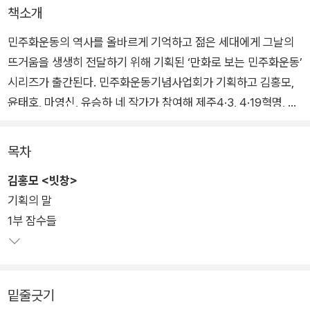
책소개
민주화운동의 역사를 올바르게 기억하고 젊은 세대에게 그날의
뜨거움을 생생히 전달하기 위해 기획된 ‘만화로 보는 민주화운동’
시리즈가 출간된다. 민주화운동기념사업회가 기획하고 김홍모,
윤태호, 마영신, 유승하 네 작가가 참여해 제주4·3, 4·19혁명, 5·1
8민주화운동, 6·10민주항쟁을 저마다의 방식으로 그렸다. 네 작
품 모두 의미가 깊은 사건들을 새롭게 발견하며 역사적 의미와 만
목차
화적 재미를 고루 담았다.
김홍모 <빗창>
기획의 말
1부 잠수들
밑줄긋기