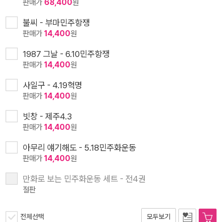
판매가
68,400
원
불씨 - 부마민주항쟁
판매가
14,400
원
1987 그날 - 6.10민주항쟁
판매가
14,400
원
사일구 - 4.19혁명
판매가
14,400
원
빗창 - 제주4.3
판매가
14,400
원
아무리 얘기해도 - 5.18민주화운동
판매가
14,400
원
만화로 보는 민주화운동 세트 - 전4권
절판
전체선택
모두보기