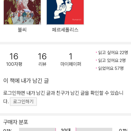
절실한 책이다. 기획에 참여한 김홍모, 윤태호, 마영신, 유승하 네
작가는 각각 제주4·3, 4·19혁명, 5·18민주화운동, 6·10민주항쟁
을 저마다의 방식으로 그렸다. 김홍모는 제주 해녀들의 항일시위
와 제주4‧3을 연결해 그려내는 상상력을 발휘하며 해녀들의 목
불씨
페르세폴리스
소리로 제주4‧3을 다시 기억한다. 윤태호는 전쟁 체험 세대의 시
선을 빌려 한국의 발전과 4‧19혁명을 목격해온 이들의 소회를 솔
읽고 싶어요 22명
16
16
1
직하게 풀어낸다. 마영신은 지금까지도 계속되는 5‧18민주화운
읽고 있어요 2명
동의 왜곡과 폄하를 지적하며, 40년 전 광주를 우리는 지금 어떻
100자평
리뷰
마이페이퍼
읽었어요 57명
게 기억해야 하는지 질문한다. 6‧10민주항쟁 현장을 뛰어다녔던
유승하는 자신의 경험을 살려 1987년 그날 다 함께 목놓아 외쳤
이 책에 내가 남긴 글
던 함성을 고스란히 전한다. ‘만화로 보는 민주화운동’ 시리즈는
로그인하면 내가 남긴 글과 친구가 남긴 글을 확인할 수 있습니
우리 사회가 지금의 민주주의를 이루어내기까지 거쳐온 길을 흥
다.
로그인하기
미롭게 조명한다. 네 작품 모두 의미가 깊은 사건들을 새롭게 발
견하며 역사적 의미와 만화적 재미를 고루 담았다. 어제의 교훈과
구매자 분포
내일의 희망을 이야기하는 모든 ‘민주화운동’은 성숙한 시민들과
10대
0.1%
0.1%