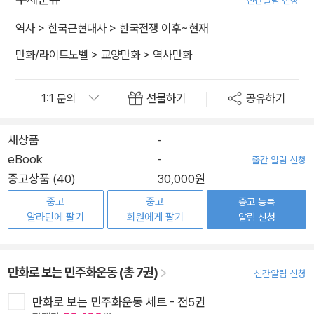
신간알림 신청
역사
>
한국근현대사
>
한국전쟁 이후~현재
만화/라이트노벨
>
교양만화
>
역사만화
선물하기
공유하기
새상품
-
eBook
-
출간 알림 신청
중고상품 (40)
30,000원
중고
중고
중고 등록
알라딘에 팔기
회원에게 팔기
알림 신청
만화로 보는 민주화운동 (총 7권)
신간알림 신청
만화로 보는 민주화운동 세트 - 전5권