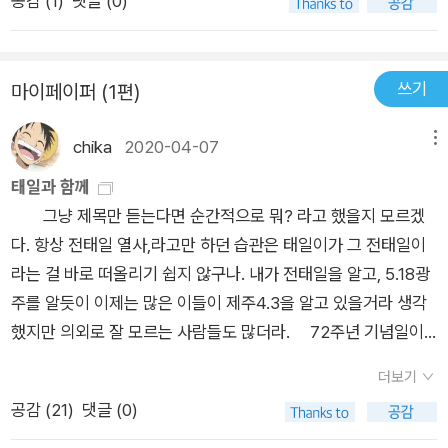
공감 (
1
)
댓글 (0)
주화운동), <1987 그날>(유승하, 6·10민주항쟁)으로 구성되어
있다. <만화로 보는 민주화운동>(세트, 전4권) 오후에 5·1
8 관련 영상을 편집하며 영상의 내용을 들었던 터라 <아무리 얘
쓰기
마이페이퍼 (1편)
기해도>(마영신, 5·18민주화운동)부터 먼저 집어 들었다. 전두
환 신군부 세력에 맞서 민주화를 끌어냈던 광주의 이야기를 다루
chika
2020-04-07
메뉴
고 있다. 그리 오래된 역사도 아니고 많은 책과 영화로 만들어진
사건이라 많이 들어봤지만 정작 그 의미와 가치를 잊거나 혼동해
태일과 함께
왔던 것도 사실이다. 아무튼 이번 기회를 통해 다시한번 되세겨볼
그냥 제목만 듣는다면 순간적으로 뭐? 라고 했을지 모르겠
수 있는 기회였던 것 같다. 특히 신·구세대가 느끼는 5·18의 차
다. 항상 전태일 열사,라고만 하던 습관은 태일이가 그 전태일이
이가 만화에 잘 녹아 있는 것 같다. 군사독재와 학살, 조작과 은
라는 걸 바로 떠올리기 쉽지 않구나. 내가 전태일을 알고, 5.18광
폐, 위선과 같은 거대한 소용돌이로 각인된 기성세대와는 달리,
주를 알듯이 이제는 많은 이들이 제주4.3을 알고 있을거라 생각
신세대는 스마트폰에 넘쳐나는 짤방처럼 단순한 호기심과 이야
했지만 의외로 잘 모르는 사람들도 많더라. 72주년 기념일이
깃거리로만 인식하고 있는 넘사벽의 현실을 안타깝게 보여준다.
지나고 좀 뒷북같지만 역사에 뒷북이 어디있겠는가. 똑같은 과오
더보기
<빗창>(김홍모, 제주 4·3)은 해방 직후 제주도에 일어난 일들
를 되풀이하지 않기 위해 우리는 과거의 역사에서 많은 것을 배워
공감 (
21
)
댓글 (0)
을 주목한다. 4·3 사태가 왜 일어났는지 살펴보고 어떤 아픔이 있
야 할 것이다. 아아, 그러고보니. 요즘 읽고 있는 몽유병자들 역시
는지 해녀의 빗창(전복을 채취할 때 사용하는 도구)을 소재로 푸
1차세계대전의 상황을 그려내고 있지만 너무 어려워....