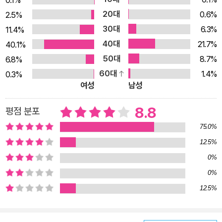
함께 계속 기억될 것이다. “우리는 해방된 세상, 새로운 세상을
20대
꿈꾸었다. 심장은 요동치고 있었다.” 김홍모 『빗창』(제주4·3) 해
0.6%
2.5%
방 전후, 제주도는 그야말로 거대한 혼란 속에 있었다. 인구 증대
30대
6.3%
11.4%
에 따른 실업난과 생활고, 일제와 미군정의 억압과 착취에 도민들
40대
21.7%
40.1%
은 극심한 고통을 받았다. 특히 일제강점기 말 제주도지사가 해녀
50대
8.7%
6.8%
조합장까지 겸직하면서 해녀들에 대한 부당한 착취는 극에 달했
60대
1.4%
0.3%
여성
남성
다. 사회적 색채가 뚜렷한 작품으로 주목을 받아온 김홍모 작가의
『빗창』은 이처럼 혼란스러운 시기 제주도에서 일어난 해녀들의
8.8
평점 분포
항일시위와 제주4‧3을 감각적으로 그려내고 있다. 야학에서 만
75.0%
난 세 해녀 련화, 미량, 재인은 해녀들의 생존권을 보장하고 일제
12.5%
의 수탈에 항의하는 해녀시위를 주도했다. 일제강점기 말 벌어진
이 시위에 수많은 해녀들이 전복을 채취할 때 사용하는 도구인
0%
‘빗창’을 들고 동참했고, 이들은 스스로의 힘으로 마땅한 권리를
0%
쟁취해냈다. 그러나 억압은 여기서 끝나지 않았다. 일본이 항복하
12.5%
며 미군정이 시작되었고, 일제에 부역하던 관료들은 미군정 아래
에서 여전히 권력을 누렸다. 경찰의 부당한 탄압과 서북청년회의