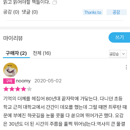
읽고 읽어야할 책들이다.
1987년을 그리고 있다. 대학생으로서 사회적 책임과 불의에 눈
감을 수 없다며 운동에 동참한 진주, 가족과 운동 사이에서 갈등
공감 (
0
)
댓글 (0)
하다 극단적인 선택을 하고 만 언니 때문에 세상에 대한 믿음을
잃은 대학생 혜승, 그리고 미술대학에 진학하고자 하는 꿈을 가졌
지만 집이 철거당하는 각박한 상황에 처한 나리 등이 그 주인공이
쓰기
마이리뷰
다. 1987년은 우리 민주주의 역사에서 일대 전환이 일어난 해이
다. 학생과 시민을 비롯한 수많은 사람들이 참여한 6·10민주항쟁
구매자 (2)
전체 (16)
을 계기로 마침내 전두환 정권은 퇴진하고 국민이 정권을 직접 선
출할 수 있게 되었기 때문이다. 지금의 관점에서 보면 직접선거로
메뉴
대통령을 선출하는 것은 너무나 당연한 일이지만 1987년 이전의
noomy
2020-05-02
‘투표’는 군인들이 무력으로 빼앗은 권력을 사후적으로 추인하는
통과의례에 불과했다. 유승하의 『1987 그날』은 5·3인천항쟁, 부
기억의 더께를 헤집어 80년대 끝자락에 가닿는다. 다니던 초등
천경찰서 성고문 사건, 건국대 애학투 사건, 박혜정·박종철·이한
학교 근처 대학교에서 간간이 데모를 했는데 그럴 때면 최루탄 때
열 열사의 희생까지 6·10민주항쟁의 굵직한 사건들을 다루면서
문에 부예진 하굣길을 눈물 콧물 다 쏟으며 뛰어가곤 했다. 오감
도 상계동 강제철거, 신촌 벽화 사건 등 철거민 운동, 민중미술의
은 30년도 더 된 시간의 주름을 훌쩍 뛰어넘는다.역사의 큰 물결
역사가 1987년의 흐름에 어떻게 함께했는지 놓치지 않는다.