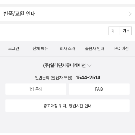
른 바다와 함께 그려놓았다. 크게 숨을 들이쉬고 제주의 깊은 바
반품/교환 안내
닷속으로 들어간다. 특히 수묵화처럼 붓으로 그린듯한 거친 느
낌이 아주 신선했다. 거칠면서 섬세하고, 투박하면서 부드러운 붓
맛이 일품이다. <빗창>(김홍모, 제주 4·3)의 한장면 <사일구
>(윤태호, 4·19)는 이승만 정권의 부정과 독재에 맞선 항쟁으로
로그인
전체 메뉴
회사 소개
출판사 안내
PC 버전
1960년 일어났다. 5·18과 마찬가지로 드라마와 영화로 많이 소
개되었는데 <유지광>, <장군의 아들>, <야인시대> 등과 같이
(주)알라딘커뮤니케이션
이승만 정권 막바지의 혼란기를 다룬다. <사일구>는 <이끼>,
<미생>을 그린 윤태호 작가의 작품이라 그림에 눈에 익었다.
1544-2514
일반문의 (발신자 부담)
마지막으로 읽은 책은 시간상으로 가장 최근인 <1987 그날>(유
1:1 문의
FAQ
승하, 6·10민주항쟁)이다. 특히 최근에 광주에서의 비극에 대한
책임을 묻는 공판이 있어 많은 논쟁거리가 되었다. 물론 여기 출
중고매장 위치, 영업시간 안내
두한 전두환은 꾸벅꾸벅 졸며 모르쇠를 일관해 다시 한번 국민의
지탄을 받았다. 박종철 고문치사 사건과 이한열 열사의 죽음으
로 촉발된 6·10민주항쟁은 전두환이 물러나게 했지만, 그의 후계