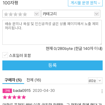
100자평
게시물 운영 원칙
테러 역시 이어졌다. 련화, 미량, 재인은 일제강점기 말 해녀시위
부터 1948년 제주4‧3까지 굵직한 사건들을 함께 경험하며 억압
카테고리
에 굴하지 않고 끊임없이 저항한다. 무자비한 진압으로 수많은 희
생자를 낳은 제주4‧3, 이 비극 속 해녀들의 외침이 사무치도록 생
생하다. “너무나 당연한 것을 억압받다 해방되었을 때 얻게 되는
것들이 너무 당연하다보니 새삼스레 느끼기 어려웠던 거지. 공기,
바람, 물, 자유처럼.” 윤태호 『사일구』(4‧19혁명) 『사일구』의 주
현재
0
/280byte (한글 140자 이내)
인공 김현용은 1936년생으로 일제강점기에 세상에 나왔다. 태어
스포일러 포함
나니 일본인의 세상이라 그에 순응하며 성장했고, 의미도 모르는
등록
채 해방과 전쟁을 경험했다. 공습으로 아버지를 잃고, 어린 나이
에 징집되어 전쟁터에서 총탄을 피해야 했던 그에게 가장 중요한
것은 평화나 자유, 민주주의 같은 대의가 아니라 당장의 생존이었
구매자 (5)
전체 (16)
다. 3‧15부정선거를 규탄하고 민주주의를 실현하려는 학생과 시
bada0915
2020-04-30
민들의 목소리가 드높던 1960년, 먹고사는 문제를 해결하는 데
메뉴
급급했던 현용은 ‘겁쟁이’라는 동생의 비난에도 부당한 현실을 애
만화로 표현된 해방 이후 굵직한 항쟁들.. 그 현장에 함께 했던 가