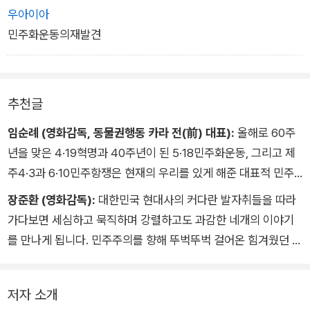
우아이아
민주화운동의재발견
추천글
임순례 (영화감독, 동물권행동 카라 전(前) 대표):
올해로 60주
년을 맞은 4·19혁명과 40주년이 된 5·18민주화운동, 그리고 제
주4·3과 6·10민주항쟁은 현재의 우리를 있게 해준 대표적 민주
화운동이다. 김홍모 윤태호 마영신 유승하 작가의 ‘만화로 그린
장준환 (영화감독):
대한민국 현대사의 커다란 발자취들을 따라
민주화운동’을 따라가다보면 분노가 일고 안타까움에 눈물짓다
가다보면 세심하고 묵직하며 강렬하고도 과감한 네개의 이야기
가 마지막에는 가슴이 벅차오른다. 어떤 영화가 우리의 민주화운
를 만나게 됩니다. 민주주의를 향해 뚜벅뚜벅 걸어온 힘겨웠던 발
동보다 극적이랴. ‘만화로 보는 민주화운동’을 읽으면 우리 사회
걸음들이 우리가 앞으로 나아갈 길에 길잡이가 될 것입니다.
를 한걸음씩 나아가게 하는 것은 예나 지금이나 시민의 힘임을 절
아프지만 결코 잊어서는 안 될 소중한 걸음들을 기억해준 네분의
감하게 될 것이다.
저자 소개
작가님들에게 감사와 응원의 말씀을 전합니다. 개성 넘치는 네가