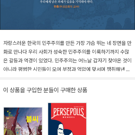
자랑스러운 한국의 민주주의를 만든 가장 가슴 뛰는 네 장면을 만
화로 만나다 우리 사회가 성숙한 민주주의를 이룩하기까지 수많
은 갈등과 역경이 있었다. 민주주의는 어느날 갑자기 찾아온 것이
아니라 평범한 시민들이 모여 부정과 억압에 맞서며 쟁취해낸 것
이다. 민주화운동의 역사를 올바르게 기억하고 젊은 세대에게 그
날의 뜨거움을 생생히 전달하기 위해 기획된 ‘만화로 보는 민주화
이 상품을 구입한 분들이 구매한 상품
운동’ 시리즈가 출간된다. 민주화운동기념사업회가 기획하고 김
홍모, 윤태호, 마영신, 유승하 네 작가가 참여해 제주4·3, 4·19혁
명, 5·18민주화운동, 6·10민주항쟁을 그렸다. 4·19혁명 60주년,
5‧18민주화운동 40주년을 맞은 2020년, 오래전 그날을 기억하
고 지금 우리 사회의 민주주의를 진단하기 위해 그 어느 때보다