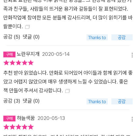
써 외면한다. 냉소적인 자신과 달리 위험한 투쟁 현장에 뛰어들어
족과 친구들, 사람들의 뜨거운 용기와 갈등들이 잘 표현되었다.
정의를 외치는 동생 현석과 친구 석민을 지켜보며 현용은 복잡한
만화작업에 참여한 모든 분들께 감사드리며, 더 많이 읽히기를 바
감정을 느낀다. 격변의 현대사를 고스란히 통과해 여든의 나이에
랄뿐이다.
이른 그는 2016년 겨울, 마침내 회피와 외면만이 정답이 아님을
깨닫고 촛불을 들고 60년 전 혁명의 광장을 조용히 찾는다. 고지
공감 (
5
)
댓글 (0)
식한 노인으로만 보였던 현용의 촛불은 가족과 친구들, 그리고 혁
명에 함께한 모든 시민에게 조심스레 건네는 화해의 메시지이자,
노란무지개
2020-05-14
메뉴
4‧19혁명의 정신을 계승하고 나아가 서로 다른 역사적 경험을 이
해할 수 있는 실마리가 된다. “우리는 광주를 어떻게 기억할 것인
추천 받아 읽었습니다. 만화로 되어있어 아이들과 함께 읽기에 좋
가” 마영신 『아무리 얘기해도』(5‧18민주화운동) 마영신의 『아무
았고 어렵지 않았으며 매우 생생하게 느낄 수 있었습니다. 좋은
리 얘기해도』는 2020년 서울의 한 고등학교에서 시작한다. 평범
책 만들어 주셔서 감사합니다.
한 고등학생처럼 보이는 주인공은 5·18민주화운동 당시 시위에
공감 (
3
)
댓글 (0)
참여했던 사람이 북한 특수부대 출신이라는 거짓주장을 담은 사
진―이른바 ‘광수 사진’―을 접하고 이를 친구들과 돌려 보다가
하늘색꿈
2020-05-13
메뉴
담임선생에게 꾸지람을 듣는다. 문제의식을 느낀 담임선생은 수
업시간에 5·18민주화운동이 일어나게 된 배경과 당시 투입되었