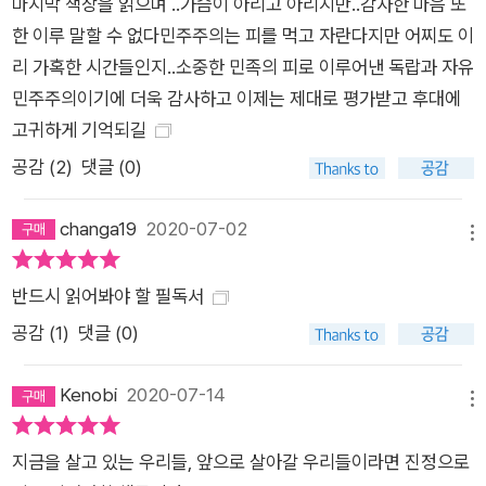
마지막 책장을 읽으며 ..가슴이 아리고 아리지만..감사한 마음 또
던 계엄군이 저지른 잔혹한 만행, 그리고 지금까지도 학살을 둘러
한 이루 말할 수 없다민주주의는 피를 먹고 자란다지만 어찌도 이
싼 진실이 명확하게 규명되지 않는 문제점 등을 조목조목 설명하
리 가혹한 시간들인지..소중한 민족의 피로 이루어낸 독랍과 자유
지만 하품을 하며 듣는 주인공의 생각은 바뀌지 않는다. 광주의
민주주의이기에 더욱 감사하고 이제는 제대로 평가받고 후대에
시민군이 북한 군인과 닮았다는 가짜뉴스를 전파하는 스스로보
고귀하게 기억되길
다는 자신을 ‘일베’로 오해하는 선생이나 친구가 문제라고 생각하
공감 (
2
)
댓글 (0)
며, 비뚤어진 역사 인식을 점점 더 굳혀간다. 작품은 1980년과 2
020년을 오가며 당시 광주의 잔혹한 진실과 현재의 냉혹한 무관
changa19
2020-07-02
심을 대비시킨다. ‘아무리 얘기해도’ 귀를 닫고 보고 싶은 것만 보
메뉴
면서 멋대로 허상을 키워가는 주인공의 모습은 독자에게 혐오감
반드시 읽어봐야 할 필독서
과 안타까움을 불러일으키지만 다른 한편으로는 스스로도 가짜
공감 (
1
)
댓글 (0)
뉴스에 현혹되어 진실을 외면한 적은 없는지 질문을 던지게 만든
다. “자기가 할 수 있는 만큼만 용기를 내면 되는 거야. 같이하면
Kenobi
2020-07-14
되니까.” 유승하 『1987 그날』(6‧10민주항쟁) 『1987 그날』은 전
메뉴
두환 정권 아래 엄혹한 현실 속에서 미래를 꿈꾸기는커녕 당장 무
지금을 살고 있는 우리들, 앞으로 살아갈 우리들이라면 진정으로
엇을 해야 할지 알지 못하고 고뇌해야 했던 젊은이들을 중심으로