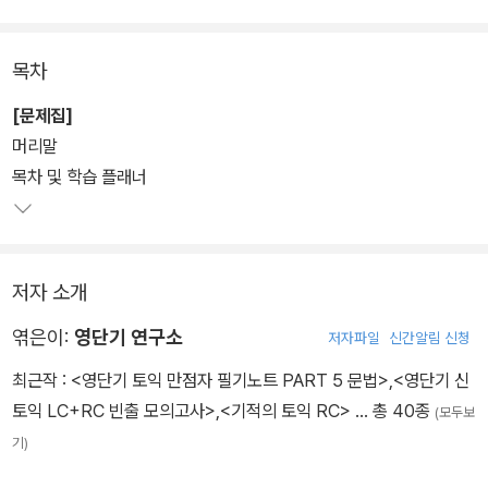
목차
[문제집]
머리말
목차 및 학습 플래너
저자 소개
엮은이:
영단기 연구소
저자파일
신간알림 신청
최근작 :
<영단기 토익 만점자 필기노트 PART 5 문법>
,
<영단기 신
토익 LC+RC 빈출 모의고사>
,
<기적의 토익 RC>
… 총 40종
(모두보
기)