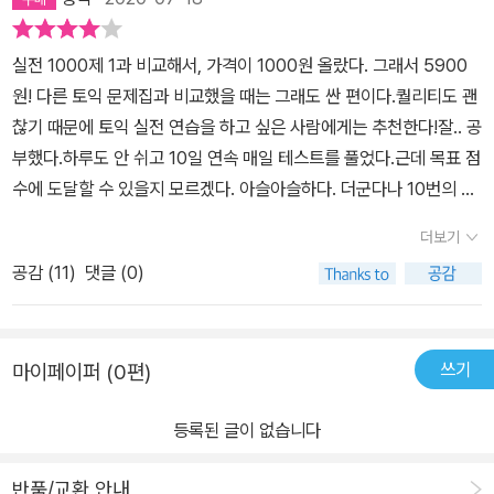
실전 1000제 1과 비교해서, 가격이 1000원 올랐다. 그래서 5900
원! 다른 토익 문제집과 비교했을 때는 그래도 싼 편이다.퀄리티도 괜
찮기 때문에 토익 실전 연습을 하고 싶은 사람에게는 추천한다!잘.. 공
부했다.하루도 안 쉬고 10일 연속 매일 테스트를 풀었다.근데 목표 점
수에 도달할 수 있을지 모르겠다. 아슬아슬하다. 더군다나 10번의 테
스트 중 마지막 2번의 시험에서 하락세를 보였기 때문에... 으아...올
더보기
해 다시 토익 공부에 시간을 할애하고 싶지는 않은뒈...😨
공감 (
11
)
댓글 (0)
쓰기
마이페이퍼 (0편)
등록된 글이 없습니다
반품/교환 안내