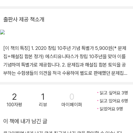
출판사 제공 책소개
[이 책의 특징] 1. 2020 창립 10주년 기념 특별가 5,900원(* 문제
집+해설집 합본 정가) 에스티유니타스가 창립 10주년을 맞아 이를
기념하여 특별가로 제공합니다. 2. 문제집과 해설집 합본 토익을 공
부하는 수험생들의 의견을 적극 수용하여 별도로 판매했던 문제집과
해설집을 합본하였습니다. 3. 신토익 시행 이후 출제 경향 100% 완
벽 분석/반영 최신 출제 경향에 맞춰 토익 감각을 기를 수 있습니다.
읽고 싶어요 3명
2
1
0
4. 출제진급 연구소와 숙련된 원어민들이 만든 기출 기반 변형 문제
읽고 있어요 6명
100자평
리뷰
마이페이퍼
기출과 가장 흡사한 문제를 풀면서 철저하게 실전에 대비할 수 있습
읽었어요 9명
니다. 5. 고난도 문제의 비중에 따른 대박달/쪽박달/평달 구분 다른
이 책에 내가 남긴 글
수험생들의 성적에 따라 내 점수도 달라지는 상대평가 토익, TEST
별로 점수를 높게 받을지 낮게 받을지 예상해 볼 수 있습니다. [이 책