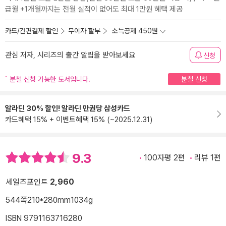
급월 +1개월까지는 전월 실적이 없어도 최대 1만원 혜택 제공
카드/간편결제 할인
무이자 할부
소득공제 450원
관심 저자, 시리즈의 출간 알림을 받아보세요
신청
분철 신청 가능한 도서입니다.
분철 신청
알라딘 30% 할인! 알라딘 만권당 삼성카드
카드혜택 15% + 이벤트혜택 15% (~2025.12.31)
9.3
100자평 2편
리뷰 1편
세일즈포인트
2,960
544쪽
210*280mm
1034g
ISBN 9791163716280