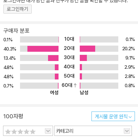
로그인하면 내가 남긴 글과 친구가 남긴 글을 확인할 수 있습니다.
이 필요한 학습자] - 1~2개월 이내에 토익 시험 응시를 계획하는 학
로그인하기
습자 - 토익 RC 최신 출제 경향을 확실하게 파악하여 실전에 대비하
고 싶은 학습자 - 방대한 RC 문제로 단련하고 싶은 학습자 [이 책의
구매자 분포
활용법] - 각 TEST를 도중에 중단하지 않고, 처음부터 끝까지 정해
10대
0.1%
0.1%
진 시간(75분) 내에 실전처럼 풀어봅니다. - 채점하고 맞은 개수를
20대
20.2%
40.3%
확인한 뒤, 각 TEST 시작 페이지에 있는 점수 환산표에서 자신의 점
30대
9.1%
13.4%
수를 확인합니다. - 해설집을 보며 정답 및 오답의 이유를 파악하고,
40대
특히 틀린 문제와 고난도 문제는 해석/해설을 꼼꼼히 확인합니다.
2.9%
4.8%
50대
2.8%
4.8%
60대
0.8%
0.7%
여성
남성
100자평
게시물 운영 원칙
카테고리