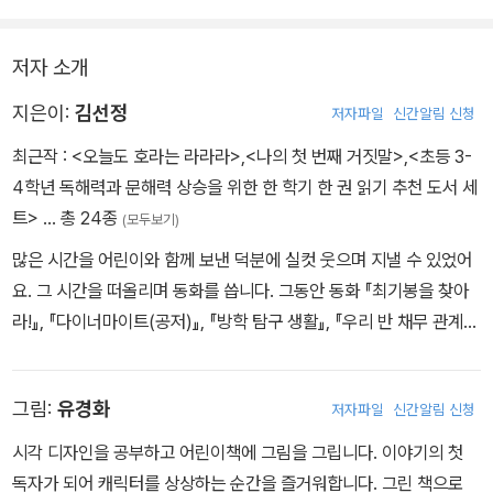
‘그래, 어디 한번!’
기적 소리가 울려 퍼졌다. 심장이 멎는 줄 알았다. 환이는 지나가는 사
기로 결심하지만, 화려한 과자집으로 변한 가게에 다시 홀린 듯이 들
환이는 마침내 결심했다. 지난번에 컵라면을 사고도 삼천 원이 남아
람이 볼까 싶어서 얼른 문을 열고 가게 안으로 뛰어 들어갔다.
어가고 만다. 새콤달콤한 것들을 입이 끈적거릴 정도로 한가득 먹은
저자 소개
있었다. 라면값이 얼마나 비쌀지 알 수는 없지만, 일단 한번 가게에 가
“빼애애애애애애애애애액------!”
뒤에 집에 가려고 하는데, 가게에서 한 번도 본 적이 없는 무서운 아줌
보기로 했다. 오늘은 학교 수업이 빨리 끝나서 ‘영어 동화책 읽기’ 학
기적 소리는 가게 안으로 들어온 뒤에도 계속해서 울렸다. 하얀 연기
마가 나타나 앞을 가로막는데…….
지은이:
김선정
저자파일
신간알림 신청
원에 가기 전까지 시간이 조금 남았다. 식당에 들르기에 다시없는 기
가 앞을 가로막아 아무것도 보이지 않았다.
최근작 :
<오늘도 호라는 라라라>
,
<나의 첫 번째 거짓말>
,
<초등 3-
회였다.
덜컥 겁이 난 환이가 다시 나가려고 재빨리 뒤돌아서 손잡이를 잡았
‘뭐야, 멀어지고 있는 게 아니라 진짜로 작아지고 있잖아?’
4학년 독해력과 문해력 상승을 위한 한 학기 한 권 읽기 추천 도서 세
(중략)
다.
처음에 가게 문은 환이 키를 훌쩍 넘을 만큼 컸는데, 어느새 반으로 줄
트>
… 총 24종
(모두보기)
“야, 약국 옆에 가게 하나 새로 생겼잖아. 간판도 자꾸 바뀌고.”
“아악!”
어들더니 곧 고양이 한 마리가 겨우 드나들 수 있을 만큼 작아졌다. 이
환이는 진혁이에게 간판 모양이랑 그 위에 적힌 글자를 자세히 설명
많은 시간을 어린이와 함께 보낸 덕분에 실컷 웃으며 지낼 수 있었어
환이는 소스라치며 비명을 질렀다. 둥그렇고 딱딱했던 손잡이가 진짜
윽고 생쥐 한 마리가 들어올 수 있을 만큼 작아지더니 이내 엄지손톱
해 주었다. 그러나 진혁이는 그런 가게를 한 번도 본 적이 없다고 말했
요. 그 시간을 떠올리며 동화를 씁니다. 그동안 동화 『최기봉을 찾아
사람 손으로 변해서 환이의 손을 덥석 잡았던 것이다.
만큼, 그다음은 새끼손톱만큼 작아져 버렸다. 가게 문에 그려져 있던
다.
라!』, 『다이너마이트(공저)』, 『방학 탐구 생활』, 『우리 반 채무 관계』,
“들어왔으면 먹고 가야지, 어딜 가려고 그래?”
사탕과 젤리 그림은 이제 보이지도 않았다. 환이는 눈을 마구 비볐다.
“그 가게를 못 봤다고? 그렇게 큰 간판이 달려 있는데?”
『세상에 없는 가게』, 그림책 『전학 가는 날』, 청소년소설 『물 없는 수
손잡이가 환이의 손을 굳게 잡고 말했다. 쪼글쪼글하고 따뜻해서 더
“이제 어쩌니? 너는 이렇게 크고, 문은 저렇게 작은데.”
환이는 초조하게 주머니에 있는 삼천 원을 만지작거렸다. 손에서 나
영장』, 『멧돼지가 살던 별』 등을 썼습니다. 제14회 문학동네어린이문
기분이 나빴다.
아줌마가 놀라는 환이를 보면서 킬킬 웃었다.
그림:
유경화
저자파일
신간알림 신청
온 땀 때문에 돈이 축축해져 갔다. 진혁이의 말처럼 그 가게가 없으면
학상 대상, 제8회 푸른문학상 새로운 작가상을 수상했습니다.
“삼천 원에 라면이 무제한이야. 진짜로 그냥 갈 거야?!”
“환아, 겁내지 말고 문을 똑바로 쳐다봐.”
어떡하나 걱정이 되었다.
손잡이가 남자인지 여자인지 모를 목소리로 능글맞게 말했다.
또다시 들려온 목소리에 용기가 났다. 환이는 아까보다 조금 더 큰 소
시각 디자인을 공부하고 어린이책에 그림을 그립니다. 이야기의 첫
환이는 있는 힘껏 손잡이, 아니 손을 뿌리쳤다. 그러고는 무심코 뒤돌
리로 아줌마에게 말했다.
독자가 되어 캐릭터를 상상하는 순간을 즐거워합니다. 그린 책으로