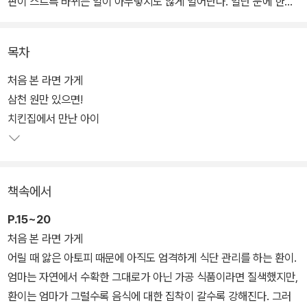
판이 스르륵 바뀌는 일이 아무렇지도 않게 일어난다. 일단 눈에 한번
띄면 도저히 외면할 수가 없는 마력의 가게라고나 할까?
목차
처음 본 라면 가게
삼천 원만 있으면!
치킨집에서 만난 아이
책속에서
P.15~20
처음 본 라면 가게
어릴 때 앓은 아토피 때문에 아직도 엄격하게 식단 관리를 하는 환이.
엄마는 자연에서 수확한 그대로가 아닌 가공 식품이라면 질색했지만,
환이는 엄마가 그럴수록 음식에 대한 집착이 갈수록 강해진다. 그러