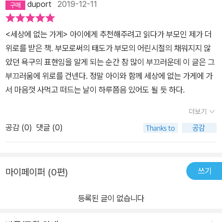
duport
2019-12-11
렇게 좋아하면 맨날 너랑 같이 있고 싶을 텐데 너는 저녁밥 먹을 때가
지나도록 밖에 있잖아.’ 환이는 거기에 대고 자신 있게 ‘아니’라고 말
<세상에 없는 가게> 아이에게 추천해주려고 읽다가 부모인 제가 더
하지 못한다. 라면을 싱크대에 부어 버리고, 과자를 빼앗아 가고, 만화
위로를 받은 책. 부모로써의 태도가 부모의 어린시절의 채워지지 않
책을 보지 못하게 하는 엄마가 떠오르자 ‘마녀 아줌마의 말이 맞으면
았던 욕구의 표현임을 알게 되는 순간 참 많이 부끄러운데 이 글은 그
어쩌나?’ 하는 걱정과 불안감에 사로잡히기 때문이다. 하지만 다행히
부끄러움에 위로를 건넨다. 정말 아이와 함께 세상에 없는 가게에 가
환이에게는 든든한 조력자가 있다. ‘엄마가 환이를 엄청 좋아한다는
서 마음껏 사먹고 떠드는 날이 하루쯤음 있어도 될 듯 하다.
걸 믿어야 집에 갈 수 있다’는 외침은 마녀의 마법을 푸는 열쇠이자 악
몽을 깨우는 다정한 손길이 된다. 그리고 그동안 억눌려 있던 마음은
더보기
짠맛 나는 눈물 폭포가 되어 환이를 싣고 가게 밖으로 쏟아져 나온다.
공감 (
0
)
댓글 (0)
카타르시스와 뭉클함, 그리고 안도감을 동시에 선사하는 후련한 장면
이 아닐 수 없다. 마침내 환이는 폭식으로는 결코 해결할 수도, 채울
수도 없던 질문을 엄마 앞에 꺼내 놓는다. ‘엄마는 나를 좋아해?’ 엄마
쓰기
마이페이퍼 (0편)
는 그제야 사랑과 노력이라는 이름으로 자신의 방식을 강요한 것이
환이를 얼마나 불안하게 만들었는지를 깨닫게 된다. 그 모습이 어릴
등록된 글이 없습니다
적 자신의 모습과 닮아 있다는 것 또한 어렴풋하게 느끼며……. 두 사
람은 한바탕 소동을 계기로 서로의 마음을 어림짐작하는 대신에 솔직