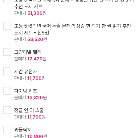
추천 도서 세트
판매가
51,300
원
초등 5-6학년 국어 논술 문해력 상승 한 학기 한 권 읽기 추천
도서 세트 - 전5권
판매가
56,520
원
고양이별 펠리
판매가
12,420
원
시간 유전자
판매가
11,700
원
파이팅 워즈
판매가
13,320
원
정글 인 더 스쿨
판매가
11,700
원
괴물딱지
판매가
10,800
원