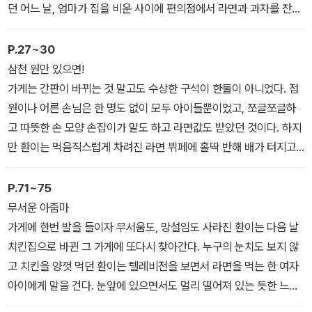
던 어느 날, 엄마가 집을 비운 사이에 편의점에서 라면과 과자를 잔뜩
사 와 신나게 먹다가 현장을 딱 들켜 먹던 걸 죄다 빼앗기고 만다. 그
렇게 쓸쓸하게 길을 걷던 환이 앞에 ‘세상의 모든 라면’을 판다는 가게
P.27~30
가 떡하니 나타난다. 환이는 매일 간판이 바뀌는 이상한 가게를 잊지
삼천 원만 있으면!
못하고 한번 가 보기로 마음먹는다.
가게는 간판이 바뀌는 것 말고도 수상한 구석이 한둘이 아니었다. 점
원이나 어른 손님은 한 명도 없이 모두 아이들뿐이었고, 쪼글쪼글하
월요일, 화요일, 수요일……. 환이는 학교에 가면서 그 앞을 지나칠 때
고 따뜻한 손 모양 손잡이가 말도 하고 라면값도 받았던 것이다. 하지
마다 목이 빠지도록 가게를 쳐다보곤 했다. 이상한 가게였다. 간판 글
만 환이는 먹음직스럽게 차려진 라면 뷔페에 홀딱 반해 배가 터지고
씨가 자꾸 바뀌었던 것이다.
도 남을 만큼 온갖 라면을 먹어 치운다. 한참 뒤에야 정신이 번쩍 들어
첫날, 그 가게를 보았을 때는 분명히 흰 바탕에 까만 글씨로 ‘세상의
부랴부랴 가게를 나섰지만, 이상하게도 배가 부르기는커녕 꼬르륵 소
P.71~75
모든 라면’이라고 씌어 있었다. 그런데 월요일에 보았을 때는 노란 바
리가 우렁차게 울리고 라면 맛이 하나도 기억나지 않는 게 아닌가?
무서운 아줌마
탕에 번쩍번쩍 빛나는 글씨로 ‘먹는 게 남는 라면집’이라고 바뀌어 있
환이는 울고 싶었다.
가게에 한번 발을 들이자 무서움도, 망설임도 사라진 환이는 다음 날
는 게 아닌가!
치킨집으로 바뀐 그 가게에 또다시 찾아간다. 누구의 눈치도 보지 않
그리고 수요일인 오늘 아침에 보았을 때는 간판 모양까지 세로로 바
마침내 환이의 떨리는 손이 가게의 손잡이를 잡았다. 조심, 조심.
고 치킨을 양껏 먹던 환이는 텔레비전을 보면서 라면을 먹는 한 여자
뀐 데다, 초등학생이 쓴 것같이 비뚤비뚤한 글씨로 ‘세상에서 제일 싸
“빼애액----!”
아이에게 말을 건다. 눈앞에 있으면서도 멀리 떨어져 있는 듯한 느낌
고 맛있는 라면, 못 먹으면 후회함’이라고 적혀 있었다.
그런데 환이가 손잡이를 잡자마자 어디서도 들어 본 적 없는 우렁찬
을 주는 낯익은 아이의 얼굴에 찜찜한 기분이 들어 가게에 발길을 끊