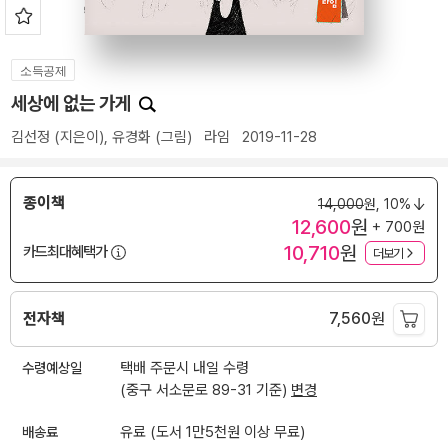
소득공제
세상에 없는 가게
김선정
(지은이),
유경화
(그림)
라임
2019-11-28
종이책
14,000
원,
10%
12,600
원
+ 700원
10,710
원
카드최대혜택가
더보기
전자책
7,560
원
수령예상일
택배 주문시 내일 수령
(중구 서소문로 89-31 기준)
변경
배송료
유료 (도서 1만5천원 이상 무료)