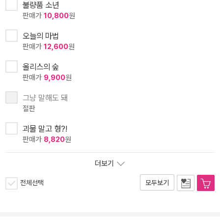
불량품 소년
판매가
10,800
원
오늘의 마법
판매가
12,600
원
올리스의 숲
판매가
9,900
원
그냥 말해도 돼
절판
괴물 말고 형?!
판매가
8,820
원
더보기
전체선택
모두보기