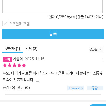
니, 급기야 ‘삼천 원만 있으면 무제한으로 먹을 수 있는 가게’가 되었
다. 마침 주머니에 딱 삼천 원이 있는 데다 시간 여유도 있었던 환이는
현재
0
/280byte (한글 140자 이내)
용기를 내어 가게에 가 보았다. 둥그렇고 딱딱했던 손잡이가 손으로
스포일러 포함
변해서 환이를 덥석 잡으며 말을 거는 통에 소름이 오싹 끼쳤지만, 라
면에 대한 열망은 무서움을 이기고 만다. 환이는 아이들로 북적이는
등록
가게에 차려진 라면 뷔페에서 배가 터지고도 남을 만큼 온갖 종류의
라면을 맛보지만, 가게를 나오자 배에서 꼬르륵 소리가 나고 맛이 하
구매자 (1)
전체 (2)
나도 기억나지 않는 기이한 경험을 한다. 다음 날, 뽑기 가게에 가자고
조르는 절친 진혁이를 뿌리치고 학원을 가던 환이는 라면 가게가 치
겨울이
2025-11-15
메뉴
킨집으로 변해 있는 걸 본다. 그러고는 치킨의 강렬한 유혹을 떨치지
못하고 꼬꼬댁거리며 요상한 노래를 부르는 손잡이를 잡고 안으로 들
부모, 아이가 서로를 배려하느라 속 마음을 드러내지 못하는…소통 뒤
어가 치킨을 원 없이 먹는다. 하지만 가게 구석에서 외따로 앉아 텔레
모습이 감동적입니다.
비전을 보며 라면을 먹는 여자아이를 만난 뒤로는 찜찜한 기분에 발
공감 (
0
)
댓글 (0)
길을 끊는다. 어찌된 일인지 환이가 외면하려 할수록 가게는 더욱 존
재감을 뽐내며 분식집으로, 과자 가게로 거듭 변신해 눈길을 사로잡
는다. 결국 구경만 하려고 다가간 환이는 손잡이에게 붙들려 가게 안