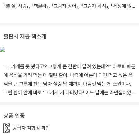
아보니 어느새 연기가 걷혀 있었다. 뿌옇던 가게 안이 이제 환하게 보
“아줌마, 제가 지금은 돈이 없어요. 집에 가서 엄마한테 말씀드릴 테
『열 살, 사랑』, 『책큘라』, 『그림자 상어』, 『그림자 낚시』, 『세상에 없
였다.
니, 저 좀 내보내 주세요.”
는 가게』, 『걱정을 없애 주는 마카롱』, 『고조를 찾아서』, 『안읽어 씨
아줌마는 뭐가 그렇게 좋은지 이제는 배를 잡고 웃기 시작했다.
가족과 책 요리점』, 『학교, 잘 다니는 법』, 『빨간 머리 마녀 미로』 등
“뭐? 엄마한테 말을 한다고? 네가 돈도 없이 가게에서 과자를 잔뜩
이 있습니다.
출판사 제공 책소개
먹었다고 말하면, 엄마가 뭐라고 할까?”
환이는 아줌마가 비웃자 화가 났다.
“뭐라고 하긴요? 우리 엄마가 지금 엄청 걱정하고 있을 거니까 보내
주세요!”
“그 가게를 못 봤다고? 그렇게 큰 간판이 달려 있는데?!” 아토피 때문
“하하하하하하! 뭐? 너희 엄마가 걱정을 한다고? 너, 설마 엄마가 정
에 음식을 가려 먹는 데 질린 환이. 나중에 어른이 되면 먹고 싶은 음
말로 너를 걱정할 거라고 생각하는 건 아니지?”
식을 큰 그릇에 잔뜩 담아 싫증 날 때까지 마음껏 먹는 게 소원이다.
아줌마가 너무 어이없어 하며 웃어 대는 바람에, 환이는 나오던 눈물
그런 환이 앞에 바로 ‘그 가게’가 나타났다! 어느 날에는 라면집이었다
이 쏙 들어가 버렸다. 뭐라고 대답을 하려고 입술을 달싹였지만, 아무
가 다음 날에는 치킨집, 또 분식집이었다가 과자집으로 변하는 이상
생각도 나지 않았다.
한 가게가! 배가 터질 만큼 먹는데도 자꾸 꼬르륵 소리가 나는 건 왜일
상품 인증
“이 꼬맹아, 너를 그렇게 걱정하고 좋아하는 사람이 네가 좋아하는 건
까? 아이들 눈에만 보이는 신비한 가게가 있다면?! 무엇이든 먹고 싶
아무것도 못 하게 하냐?”
은 대로 먹고 놀고 싶은 대로 놀 수 있는, 꿈같은 장소가 있다면 어떨
공급자 적합성 확인
컵라면을 싱크대에 부어 버리고, 과자를 빼앗아 가고, 만화책을 보지
까? 누구의 눈치도 볼 필요 없이 군것질도 잔뜩 하고, 돈 걱정 없이 온