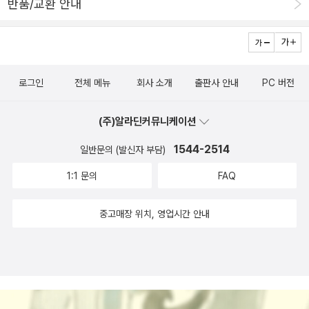
반품/교환 안내
하게 묻고 답하며 소통하는 둘만의 방식을 신중하게 찾아간다. 이렇
듯 《세상에 없는 가게》는 어디에도 털어놓지 못하는 아이들의 작은
목소리에 귀를 기울이며 그 헛헛한 마음을 뭉클하게 안아 주는 이야
기이다. 마음을 살피고 나누는 일의 어려움을 섬세한 시선으로 포착
로그인
전체 메뉴
회사 소개
출판사 안내
PC 버전
한 것은 물론이고, 믿음을 회복해 나가는 과정을 환상성 가득한 이야
기 속에 능수능란하게 풀어놓았다. 독자들은 깔깔 웃다가 소름이 오
(주)알라딘커뮤니케이션
싹 돋았다가 눈물이 슬쩍 고이는, 맛깔스럽고 감칠맛 나는 이야기를
읽는 동안 사랑하는 사람을 꼭 껴안아 주고 싶은 다정한 마음이 솟구
1544-2514
일반문의 (발신자 부담)
칠 것이다. 여기에 속도감 있게 달음질치는 이야기의 호흡에 맞춰 상
1:1 문의
FAQ
상의 세계를 활짝 열어 입체감을 부여하는 생생한 일러스트가 오감을
자극하는 즐거움을 선사할 것이다. 꾹꾹 눌러 담은 마음의 무게에 짓
중고매장 위치, 영업시간 안내
눌려 ‘세상에 없는 가게’를 발견하고 그 앞을 서성이고 있을 모든 아이
들에게 달콤하고 포근한 응원을 보낸다.