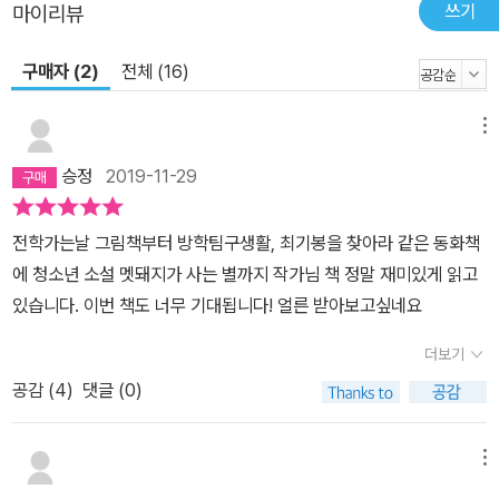
쓰기
마이리뷰
으로 빨려 들어간다. 그리고 돌연 나타난 마녀 아줌마는 환이를 매섭
게 몰아붙이며 가게 밖으로 한 발짝도 못 나가도록 앞을 막아서는
구매자 (2)
전체 (16)
데……. 과연 환이는 엄마가 기다리는 집으로 안전하게 돌아갈 수 있
을까? 마음의 허기를 채워 주는 따끈하고 맛깔스러운 이야기 한 그
메뉴
릇! 먹고 싶은 음식을 마음껏 먹지 못해 마음이 왁다글닥다글한 환이
는 ‘세상에 없는 가게’에서 그토록 바라던 음식들을 양껏 먹지만 마냥
승정
2019-11-29
행복하지만은 않다. 가게를 벗어나는 순간, 포만감은 사라지고 입안
을 감돌던 음식의 맛도 기억나지 않기 때문이다. 보물 창고를 찾은 듯
전학가는날 그림책부터 방학팀구생활, 최기봉을 찾아라 같은 동화책
한 짜릿한 기쁨도 그리 오래가지 못한다. 손잡이가 말을 하고 오싹한
에 청소년 소설 멧돼지가 사는 별까지 작가님 책 정말 재미있게 읽고
얼굴을 한 여자아이와 무서운 마녀 아줌마를 만나는 등 오금 저리는
있습니다. 이번 책도 너무 기대됩니다! 얼른 받아보고싶네요
순간마저 이겨 내던 식욕도 어느 순간 사라지고 만다. 환이가 느끼는
더보기
허기는 사실 몸이 아니라 마음과 감정에서 비롯된 것이기 때문이다.
공감 (
4
)
댓글 (0)
마녀 아줌마가 몰아세우는 말에 환이가 기우뚱 흔들리고 마는 것은,
그 말들이 환이 내면에서 뿌리내리고 자라던 부모에 대한 의구심을
또렷이 비추고 있기 때문이다. ‘너를 그렇게 걱정하고 좋아하는 사람
메뉴
이 네가 좋아하는 건 아무것도 못 하게 하냐?’, ‘너희 엄마가 너를 그