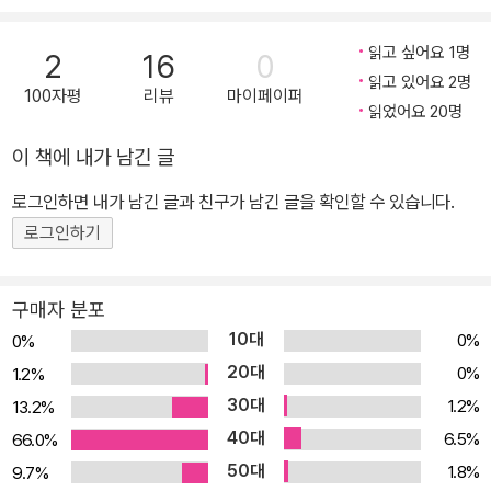
못하게 하는 엄마가 생각났다. 전부 환이가 좋아하는 것들이었다. 저
갖 게임을 할 수 있는 곳 말이다. 심지어 어른들의 눈에는 보이지 않
아줌마 말이 맞으면 어쩌지? 슬그머니 걱정이 되었다.
고, 아이들만 들어갈 수 있다면? 생각만 해도 짜릿한 해방감이 느껴
읽고 싶어요 1명
2
16
0
질 것이다. 《세상에 없는 가게》는 아이들이 평소에 바라고 상상했던
읽고 있어요 2명
100자평
리뷰
마이페이퍼
것들을 현실에 실현해 주는 ‘신비한 가게’에서 일어난 한바탕 소동을
읽었어요 20명
그린 판타지 동화이다. 이 요상한 가게는 아이들의 눈에만 보이며, 날
이 책에 내가 남긴 글
마다 메뉴가 변하고, 눈앞에서 간판이 스르륵 바뀌는 일이 아무렇지
로그인하면 내가 남긴 글과 친구가 남긴 글을 확인할 수 있습니다.
도 않게 일어난다. 일단 눈에 한번 띄면 도저히 외면할 수가 없는 마력
로그인하기
의 가게라고나 할까? 어릴 때 아토피를 앓으면서 고생한 적이 있는
환이는 엄마의 엄격한 식단 관리 때문에 음식에 대한 열망이 가득하
다. 더 이상 예전처럼 아프지도 힘들지도 않은데, 엄마가 라면이나 치
구매자 분포
킨, 과자 같은 걸 입에 대지도 못하게 해서다. 그런 환이 앞에 ‘그 가
10대
0%
0%
게’가 불쑥 나타난다. 가게는 환이의 마음속에 들어왔다 나가기라도
20대
0%
1.2%
한 것처럼, 어느 날에는 라면집이었다가 치킨집, 분식집, 과자 가게로
30대
1.2%
13.2%
변화무쌍하게 변신한다. 생선 가게 앞을 그냥 지나치지 못하는 고양
40대
6.5%
66.0%
이처럼, 환이는 엄마 몰래 그 가게를 들락거리는 데 재미를 붙이게 되
50대
1.8%
9.7%
지만 그럴수록 점점 가게를 벗어나기가 어려워지는데……. 이렇듯 이