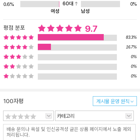
60대
0%
0.6%
작품은 아이들의 억눌린 욕망과 솔직한 마음을 현실과 환상의 경계를
여성
남성
자유롭게 넘나드는 이야기 속에 속도감 있게 담아냈다. 이를 통해 아
이를 이해하고 좋은 방향으로 이끌기 위한 어른들의 사랑 방식과 노
9.7
평점 분포
력이, 아이들에게는 오히려 억압으로 느껴질 수도 있다는 사려 깊은
83.3%
성찰을 설득력 있게 전한다. 억눌린 마음 때문에 고단한 아이들의 스
16.7%
펙타클 먹방 판타지! 환이는 한창 먹고 싶은 게 많을 나이지만, 아토피
0%
때문에 여전히 음식을 가려 먹는 처지다. 엄마는 가공 식품이라면 질
색을 하면서 친환경적인 먹거리만 고르고 골라 주문하지만, 대부분
0%
야채뿐이라 환이의 입맛에는 영 별로다. 외할머니가 환이를 돌봐 주
0%
실 때만 해도 엄마 몰래 종종 라면이나 과자를 먹곤 했지만, 할머니가
돌아가신 뒤부터는 그런 낙도 없어져 버렸다. 그러던 어느 날, 환이는
100자평
게시물 운영 원칙
엄마가 집을 비운 사이에 라면과 과자를 잔뜩 사 와 먹다가 엄마에게
현장을 딱 들키고 만다. 그래서 슬프디슬프게 길을 걷고 있는데, 기다
카테고리
렸다는 듯이 그 가게가 떡하니 나타난 것이다. 생기는 족족 장사가 망
해서 늘 비어 있던 자리에, 다른 것도 아닌 ‘세상의 모든 라면’을 판다
는 가게가! 그 라면 가게는 이상하게도 자꾸자꾸 간판 글씨가 바뀌더