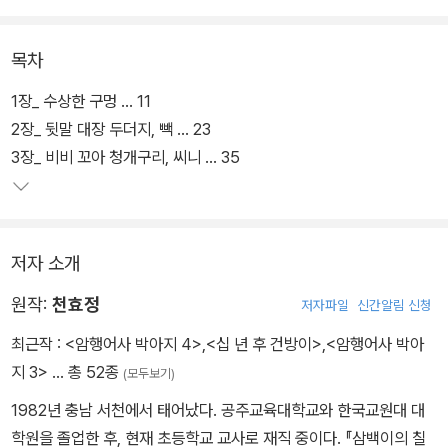
이 어떻게 달라졌는지, 어떤 요소가 지문이 되고 어떤 요소가 대사가
되었는지, 왜 그렇게 되었는지, 장르 간의 차이를 짚어 보는 것은 색다
목차
른 독서의 즐거움을 안겨 줄 것이다. 원작을 희곡으로 각색하는 교과
과정과도 연계해 적극적으로 활용할 수 있다.
1장_ 수상한 구멍 … 11
2장_ 뒷말 대장 두더지, 빽 … 23
3장_ 비비 꼬아 청개구리, 씨니 … 35
저자 소개
원작:
천효정
저자파일
신간알림 신청
최근작 :
<암행어사 박아지 4>
,
<십 년 후 건방이>
,
<암행어사 박아
지 3>
… 총 52종
(모두보기)
1982년 충남 서천에서 태어났다. 공주교육대학교와 한국교원대 대
학원을 졸업한 후, 현재 초등학교 교사로 재직 중이다. 『삼백이의 칠