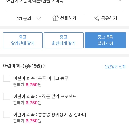
어린이
>
문화/예술/인물
>
희곡
선물하기
공유하기
중고
중고
중고 등록
알라딘에 팔기
회원에게 팔기
알림 신청
어린이 희곡 (총 15권)
신간알림 신청
어린이 희곡 : 쿵푸 아니고 똥푸
판매가
6,750
원
어린이 희곡 : 노잣돈 갚기 프로젝트
판매가
6,750
원
어린이 희곡 : 뽕뽕뽕 방귀쟁이 뽕 함마니
판매가
6,750
원