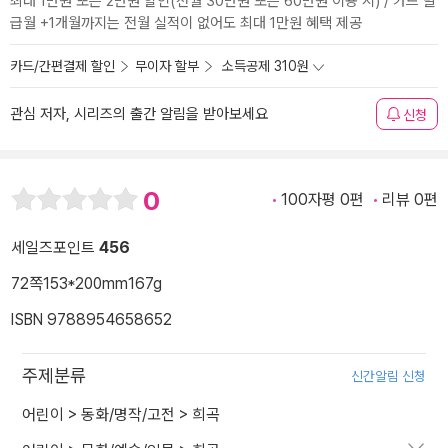
최대 1만원 또는 2만원 할인(전월 30만원 또는 60만원 이용 시) / 카드 발
급월 +1개월까지는 전월 실적이 없어도 최대 1만원 혜택 제공
카드/간편결제 할인
무이자 할부
소득공제 310원
관심 저자, 시리즈의 출간 알림을 받아보세요
신청
0
100자평 0편
리뷰 0편
세일즈포인트
456
72쪽
153*200mm
167g
ISBN 9788954658652
주제분류
신간알림 신청
어린이
>
동화/명작/고전
>
희곡