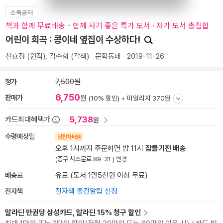
소득공제
책과 함께 무료배송 - 함께 사기 좋은 특가 도서 · 저가 도서 총집합
어린이 희곡 : 콩이네 옆집이 수상하다!
천효정
(원작),
김수희
(각색)
문학동네
2019-11-26
정가
7,500원
6,750
판매가
원
(10% 할인) +
마일리지 370원
5,738
카드최대혜택가
원
수령예상일
양탄자배송
오후 1시까지 주문하면 밤 11시
잠들기전 배송
(중구 서소문로 89-31 )
변경
배송료
유료 (도서 1만5천원 이상 무료)
전자책
전자책 출간알림 신청
알라딘 만권당 삼성카드, 알라딘 15% 청구 할인