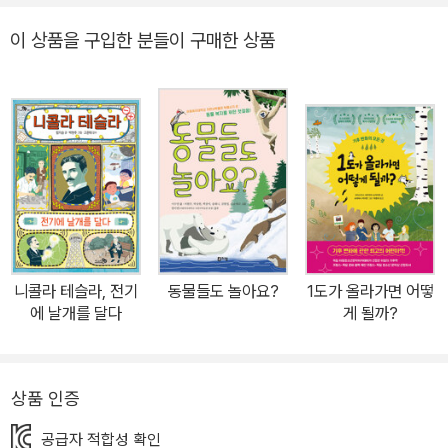
희곡 속의 다른 이가 되어 보고 함께 연극을 만드는 과정을 통해 남을
이 상품을 구입한 분들이 구매한 상품
이해하고 소통하며 협동하는 마음을 기르는 것이다. 이에 발맞춰 문
학동네에서는 올해 3월 아이들에게 희곡 장르의 맛을 느끼게 해 줄
희곡 3종(『어린이희곡 돌 씹어 먹는 아이』『어린이희곡 해리엇』『어린
이희곡 짜장면 로켓 발사』)을 출간했다. 이중 『어린이희곡 돌 씹어 먹
는 아이』는 독일 뮌헨청소년도서관에서 선정하는 주목할 만한 어린
이 ? 청소년 책 목록에 오르기도 했다. 이어 출간하는 『어린이희곡 하
루와 미요』『어린이희곡 콩이네 옆집이 수상하다!』는 초등학교 교과
서에 실린 작품들을 각색한 것으로, 문학작품으로서만이 아니라 연극
을 하기 위한 대본으로서의 희곡을 염두에 두었다. 각 희곡집에는 해
니콜라 테슬라, 전기
동물들도 놀아요?
1도가 올라가면 어떻
당 작품으로 아이들이 교실에서 연극을 할 때 도움이 될 만한 말들을
에 날개를 달다
게 될까?
실은 삽지를 넣었다. 아이들과 희곡 문학의 거리를 성큼 좁히며 탄탄
한 원작을 바탕으로 희곡의 문학적 즐거움을 충분히 느끼게 해 주는
책 이번에 출간되는 희곡은 천효정 작가의 원작 동화 『콩이네 옆집이
상품 인증
수상하다!』를 2007년부터 희곡 쓰기와 공연 연출을 시작해 현재 극
공급자 적합성 확인
단 대표로 활동 중인 김수희 작가가 각색한 작품이다. 원작의 기본 토