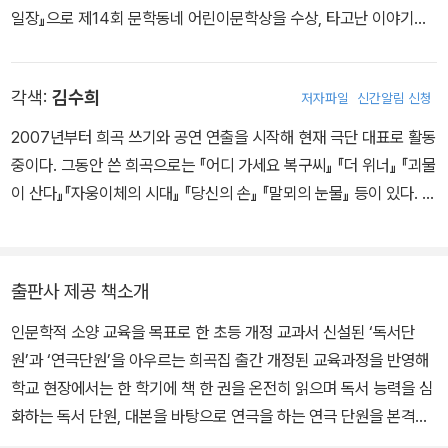
일장』으로 제14회 문학동네 어린이문학상을 수상, 타고난 이야기꾼
이라는 호평을 받았다. 그리고 일 년 후, 어린이 심사위원 100명의 깐
깐한 심사를 거친 『건방이의 건방진 수련기』가 제2회 스토리킹 수상
각색:
김수희
저자파일
신간알림 신청
작으로 선정되면서 큰 주목을 받았다. 이후 「건방이의 건방진 수련기」
시즌1(전 5권)에 이어 시즌2(전 5권)「건방이의 초강력 수련기」가 출
2007년부터 희곡 쓰기와 공연 연출을 시작해 현재 극단 대표로 활동
간되었다. 그동안 「암행어사 박아지」 시리즈, 『대박 쉽게 숙제하는
중이다. 그동안 쓴 희곡으로는 『어디 가세요 복구씨』 『더 위너』 『괴물
법』, 『아기 너구리 키우는 법』 등을 썼다.
이 산다』『자웅이체의 시대』 『당신의 손』 『말뫼의 눈물』 등이 있다. 연
출 작업으로는 〈십이야〉 〈두 번째 시간〉 〈너와 피아노〉 〈소년 B가 사
는 집〉 〈공장〉 〈창신동〉 등이 있다. 동화책 『하루와 미요』 중 「세상에
서 가장 용감한 강아지 하루」와, 『콩이네 옆집이 수상하다!』를 희곡으
출판사 제공 책소개
로 각색했다.
인문학적 소양 교육을 목표로 한 초등 개정 교과서 신설된 ‘독서단
원’과 ‘연극단원’을 아우르는 희곡집 출간 개정된 교육과정을 반영해
학교 현장에서는 한 학기에 책 한 권을 온전히 읽으며 독서 능력을 심
화하는 독서 단원, 대본을 바탕으로 연극을 하는 연극 단원을 본격적
으로 다루고 있다. 한 권의 책이 지닌 문학적 즐거움과 감동을 취하고,