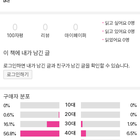
대 위에 인물과 줄거리를 짜임새 있게 재구성하고, 연극 대본의 특징
을 살리기 위해 극적인 요소를 곳곳에 넣어 한 편의 연극이 눈앞에서
읽고 싶어요 0명
0
0
0
생생히 공연되는 듯한 재미를 느낄 수 있다. 동화가 희곡으로 각색되
읽고 있어요 0명
면서 등장인물과 구성, 세부 상황이 어떻게 달라졌는지, 어떤 요소가
100자평
리뷰
마이페이퍼
읽었어요 0명
지문이 되고 어떤 요소가 대사가 되었는지, 왜 그렇게 되었는지, 장르
간의 차이를 짚어 보는 것은 색다른 독서의 즐거움을 안겨 줄 것이다.
이 책에 내가 남긴 글
원작을 희곡으로 각색하는 교과 과정과도 연계해 적극적으로 활용할
로그인하면 내가 남긴 글과 친구가 남긴 글을 확인할 수 있습니다.
수 있다. 작품 소개 2학년 2학기 국어 교과서에 수록된 동화 『콩이네
로그인하기
옆집이 수상하다!』는 아침부터 저녁까지 뭐 재미난 일 없나 살피러 다
니는 게 일과인 생쥐 콩이가 어느 날 집 근처 풀숲 아래에서 구멍 하나
를 발견하면서 시작된다. 샤그락 샤그락, 수상한 소리와 함께 새로 이
구매자 분포
사 온 이웃의 정체는 무엇일까? 콩알만 하던 사건의 단초가 이 친구
10대
0%
0%
에게서 저 친구에게로 이어지며 눈덩이처럼 불어나는 재미, 하나씩
20대
0%
0.6%
쌓여 가는 단서를 가지고 구멍 속 이웃의 정체를 추측하는 재미가 경
30대
1.9%
16.1%
쾌하다. 원작에 없던 보조 캐릭터들이 더욱 흥을 돋우고, 점점 커져 가
40대
6.5%
56.8%
던 궁금증이 시원스레 풀리는 결말까지 달려가다 보면, 원작의 텍스