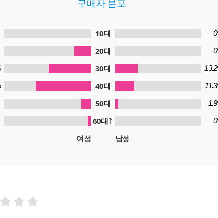
구매자 분포
10대
0
20대
0
30대
%
13.
40대
%
11.
50대
1.
60대
0
여성
남성