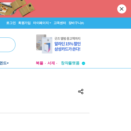
로그인
회원가입
마이페이지
고객센터
장바구니
(0)
투비컨티뉴드
펀드
북플
서재
창작플랫폼
투비컨티뉴드