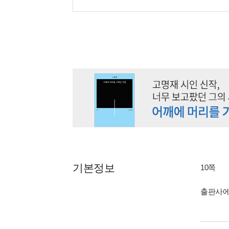
기본정보
10쪽
출판사에