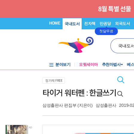
HOME
전자책
만권당
외국도서
국내도서
첫달무료
국내도
분야보기
오뒷세이아
추천마법사
베
정가제 FREE
타이거 워터펜 : 한글쓰기
삼성출판사 편집부
(지은이)
삼성출판사
2019-0