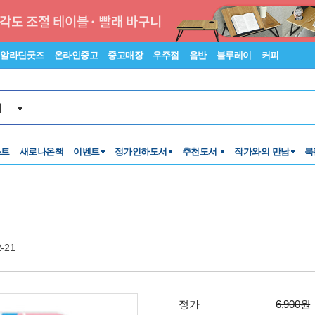
알라딘굿즈
온라인중고
중고매장
우주점
음반
블루레이
커피
서
스트
새로나온책
이벤트
정가인하도서
추천도서
작가와의 만남
북
2-21
정가
6,900원