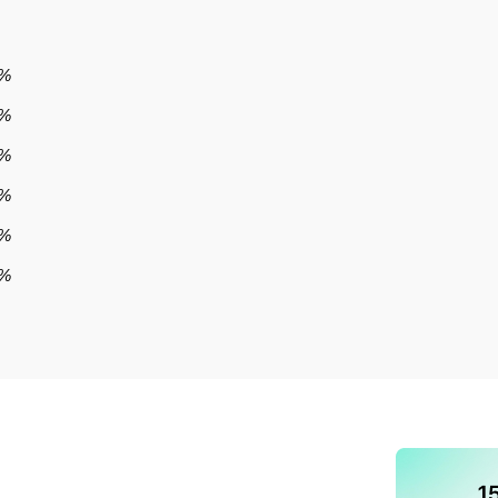
%
%
2%
3%
9%
%