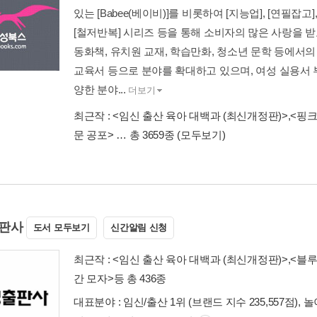
있는 [Babee(베이비)]를 비롯하여 [지능업], [연필잡고
[철저반복] 시리즈 등을 통해 소비자의 많은 사랑을 받고
동화책, 유치원 교재, 학습만화, 청소년 문학 등에서의
교육서 등으로 분야를 확대하고 있으며, 여성 실용서 부분
양한 분야...
더보기
최근작 :
<임신 출산 육아 대백과 (최신개정판)>
,
<핑크
문 공포>
… 총 3659종
(모두보기)
판사
도서 모두보기
신간알림 신청
최근작 :
<임신 출산 육아 대백과 (최신개정판)>
,
<블루
간 모자>
등 총 436종
대표분야 : 임신/출산 1위 (브랜드 지수 235,557점), 놀