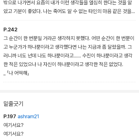
밖으로 나가면서 요즘의 내가 이런 생각들을 열심히 한다는 것을 알
았고 기분이 좋았다. 나는 죽어도 알 수 없는 타인의 마음 같은 것을
신경쓰면서 초조해하지 않고 내가 결정하면 되는 것들을 생각하는
것. 그것이 죽느냐 사느냐는 아니고 붕어빵이냐 옥수수냐 하는 것이
P.242
지만.
그 순간이 한 번뿐일 거라곤 생각하지 못했다. 어떤 순간이 한 번뿐이
_ 「넌 쉽게 말했지만」
고 누군가가 하나뿐이라고 생각했다면 나는 지금과 좀 달랐을까. 그
러니까 너도 넌데 나도 하나뿐이라고…… 수진이 하나뿐이라고 생각
한 적은 있었으나 나 자신이 하나뿐이라고 생각한 적은 없었다.
_ 「나 어떡해」
밑줄긋기
P.197
ashram21
여기서요?
여기서요?