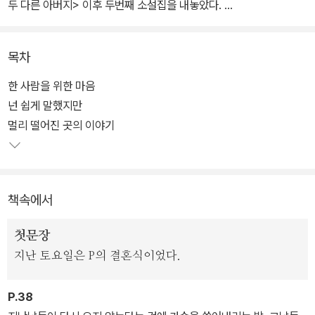
두 다른 아버지> 이후 두번째 소설집을 내놓았다.
'공감한다는 것만으로도 위로가 성립될 수 있다는 묘한 깨달음'을 느
목차
꼈다는 은희경 소설가의 심사평과 함께 2019년 젊은작가상을 수상
한 '넌 쉽게 말했지만', 문학과지성사의 '이 계절의 소설'에 선정된 '멀
한 사람을 위한 마음
리 떨어진 곳의 이야기', 현대문학상과 김유정문학상의 후보에 오른
넌 쉽게 말했지만
표제작 '한 사람을 위한 마음' 등 9편의 단편이 실려 있다.
멀리 떨어진 곳의 이야기
책속에서
첫문장
지난 토요일은 P의 결혼식이었다.
P.38