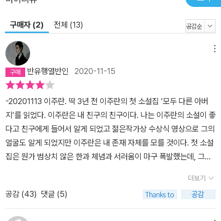
구매자 (2)
전체 (13)
메뉴
반유행열반인
2020-11-15
-20201113 이주란. 딱 3년 전 이주란의 첫 소설집 ‘모두 다른 아버
지’를 읽었다. 이주란은 내 친구의 친구이다. 나는 이주란의 소설이 좋
다고 친구에게 들어서 알게 되었고 젊은작가상 수상식 영상으로 그의
얼굴도 알게 되었지만 이주란은 내 존재 자체를 모를 것이다. 첫 소설
집은 뭔가 범상치 않은 한과 체념과 서러움이 마구 폭발했는데, 그래
서 김애란보다 이주란이 최고라고 혼자 되도 않는 찬사를 보냈었다.
더보기
젊은작가상 수상작인 ‘너는 쉽게 말했지만’을 읽었을 때는 뭐랄까, 괜
공감 (
43
)
댓글 (5)
시리 미안해지고 덩달아 슬퍼졌다. 짧다면 짧고 길다면 긴 시간이 흐
르는 동안 무슨 서러운 일과 슬픈 일을 더 겪었을까, 소설 속에 자주