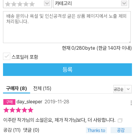
카테고리
받아들이면서 그녀 또한 조금씩 변하기 시작한다. 새로운 책들을 보
러 들른 대형서점에서 자신에게 호감을 가진 준호를 만나고, 그와 함
께 소설가의 낭독회에 가게 되고, 조카 송이의 친구들을 초대해 떡볶
이를 만들어주는 등 주변 사람들과 사소한 일상을 함께해나가며 마음
을 열어간다. 그리고 그 마음은 한곳에 자리잡고 마는 것이 아니라 사
현재
0
/280byte (한글 140자 이내)
람과 사람들 사이로 번지며 온기를 전달한다. 그럼으로써 서로의 빈
자리를 완전히 채워주진 못해도, 그 빈자리를 어루만져줄 수는 있음
스포일러 포함
을 ‘나’는 깨닫는다. 미안해. 이모만 엄마가 있어서. 괜찮아. 할머니도
등록
엄마 없잖아. 그래. 우린 다 아빠도 없고. 그러고 보면 송이야, 할머니
는 너만 있다. _41쪽, 「한 사람을 위한 마음」 『한 사람을 위한 마음』의
구매자 (8)
전체 (15)
또다른 중요한 키워드는 ‘내밀함’ 그리고 ‘솔직함’이다. 그래서 “자신
없으면 자신 없다고 말하고 가끔 넘어지면서 살고 싶다”는 말은 이 작
day_sleeper
2019-11-28
메뉴
품집 전체를 아우르는 문장이 된다. ‘자신 없으면 자신 없다’고 말하는
그 단순하지만 가장 어려운 일, 타인과 자신에게 솔직해지는 일. 이주
이주란 작가님의 소설은요, 제가 작가님보다, 더 사랑합니다.
란 소설의 인물들은 좀처럼 누군가에게 솔직한 말을 하지 못하지만
공감 (
11
)
댓글 (0)
그렇기 때문에 그들의 독백은 더욱 내밀하고 진실해진다. 타인과의