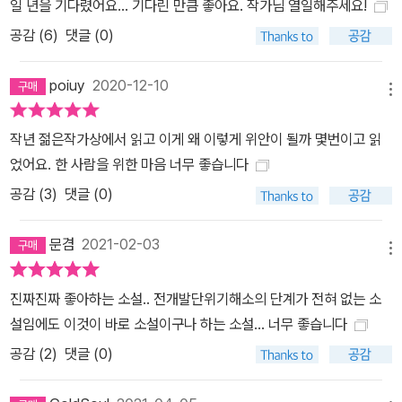
일 년을 기다렸어요... 기다린 만큼 좋아요. 작가님 열일해주세요!
미안하다고 하면서 살겠다’고 한 말을 얼마 지나지 않아 뒤집는 모습
공감 (
6
)
댓글 (0)
은 그것이 ‘선언’이 아니라 ‘다짐’이라는 것을 상키시켜준다. ‘선언’은
결코 번복되지 않을 영웅의 언어라면, ‘다짐’은 끊임없이 반복될, 자기
poiuy
2020-12-10
갱신의 염원이 담긴 소시민의 언어라고 할 수 있다. 우리가 이주란 소
메뉴
설의 인물들을 가깝게 느끼고 그들에 공감할 수 있는 것은 아마 그 때
작년 젊은작가상에서 읽고 이게 왜 이렇게 위안이 될까 몇번이고 읽
문이 아닐까. 그렇게 우리는 이주란의 소설을 읽으며 자연스럽게 인
었어요. 한 사람을 위한 마음 너무 좋습니다
물들이 겪는 일상을 함께 나누고 그들의 혼잣말에 귀기울이고, 그들
공감 (
3
)
댓글 (0)
의 자조적인 농담에 씁쓸한 웃음을 짓게 되고 그들과 내밀한 마음을
나누게 된다. 그리고 끝내 조금은 따뜻해지는 것이다.
문겸
2021-02-03
메뉴
진짜진짜 좋아하는 소설.. 전개발단위기해소의 단계가 전혀 없는 소
설임에도 이것이 바로 소설이구나 하는 소설... 너무 좋습니다
공감 (
2
)
댓글 (0)