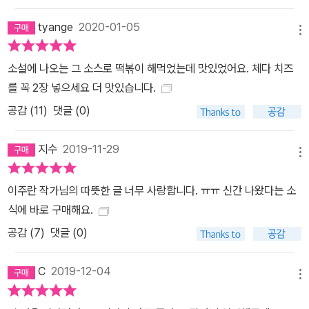
거리감을 감지하는 데 예민한 이들의 혼잣말은 쓸쓸하게 들리지만,
tyange
2020-01-05
그럼에도 용기를 내어 ‘미안하면 미안하다고 말하고 살고 싶다’고 말
메뉴
하는 목소리를 들으면 왠지 모르게 그들과 동참하고 싶어진다. 그렇
소설에 나오는 그 소스로 떡볶이 해먹었는데 맛있었어요. 체다 치즈
게 이 인물들이 소심하게 건네는 도움을 요청하는 손길은, 동시에 우
를 꼭 2장 넣으세요 더 맛있습니다.
리에게 건네는 위로의 손길이 되기도 한다. “미안하면 미안하다고 하
공감 (
11
)
댓글 (0)
면서 살겠다고 하지 않았어? 하긴 했는데……” 무엇보다 독자들을 사
로잡는 것은 그가 가진 개성적인 목소리다. 애처로우면서도 웃음이
지수
2019-11-29
나는 이주란의 독특한 유머감각은 빼놓을 수 없는 매력 요소다. 그리
메뉴
고 그 유머는 단지 웃음을 유발하는 데 그치지 않는다. 어쩌면 그의 소
설들에서 가장 중요한 의미를 담고 있는 부분은 그가 조심스레 건네
이주란 작가님의 따뜻한 글 너무 사랑합니다. ㅠㅠ 신간 나왔다는 소
는 농담들에 숨어 있는 듯도 하다. 그가 스웨덴으로 갔다는 소식은 M
식에 바로 구매해요.
에게 들었다. (…) 복지국가…… 불법체류…… 복지국가…… 불법체
공감 (
7
)
댓글 (0)
류…… 어떤 면에선 멋진 선택이라고 생각했지만 무언가 의문이 남았
다. _85쪽, 「멀리 떨어진 곳의 이야기」 나 그냥 안 갈래. 여긴 월차나
C
2019-12-04
메뉴
그런 거 없어. 심지어 월급에서 뺀다고. 지금도 하루 벌어 하루를 살
아. 평범한 하루가 아니라 가난한 하루! _119쪽, 「일상생활」 ‘미안하면