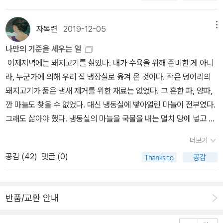
전개를 생각하고 그냥 한 부분을 잘라 말한다. 이 단편집 전체가 그러
조지영이' 여러 경우에 이렇게 생각하면 좀 편했다.' 아래에 그 여러
나는 작가에 대한 믿음을 굳혀갔고 이주란 작가는 내가 너무너무 좋
하다. 그런데 묘하게 그런 분위기가 이제껏 어떤 문제든, 어떤 상황이
경우가 나온다. 그 중. '3. 운동을 하기 싫은데 해야 할 때는 '나는 김
아하는 작가가 되었다.나는 나의 전입신고를 담당한 공무원의 아침
자목련
2019-12-05
메뉴
든 너무 열심히 설명하며 살아온 나에게 이제는 너도 그렇게 해도 괜
연아다' (이것도 연기의 일종이었다.) 4. 어떤 식으로든 이별을 하거
일상과 어젯밤을상상했다. 그리고 그녀를 불행한 일상으로 몰아넣었
찮아,라고 말해주는 것만 같았다. 이상한 말처럼 들릴 것이다. 근데 우
나만의 기준을 세우는 일
나 친구들과 멀어지는 것 같으면 '그 사람은 죽었다.'(다른 설명이 필
다. 누군가를 이해하기 위해서 고작 한다는게…..… 그런 거였다.(102
리는 너무 그렇게 살아왔다. 아픔도 슬픔도 감추거나 숨기거나.​이렇
어제저녁에는 돼지고기를 삶았다. 내가 수육을 위해 준비한 게 아니
요 없음.)' 재미있는 걸 지나치지 못하는 나는 여기서 자지러졌다. 참
p)나는 내가 나의 몸과 마음과 나로 이루어져 있다고 생각하고 그래
게 말하면 이주란의 단편들이 맑고 명랑하고 유쾌한 이야기라고 착각
라, 누군가에 의해 우리 집 냉장실로 옮겨 온 것이다. 작은 덩어리의
좋은 작가다. 나는 유머가 있고 조크가 있고 개그를 하는 사람을 좋아
서내가 내 몸과 마음을 너무 힘들게 하는 것 같아서 그것들에게 많이
할 수도 있겠다. 그건 아니다. 엄마를 잃은 조카, 그런 조카를 돌보는
돼지고기가 품은 냄새 제거를 위한 재료는 없었다. 그 흔한 파, 양파,
하지 않을 수 없다. 조지영의 조금은 어리석고 너무나 인간적인 면에
미안했다.(120p)트윈피크스에서내가 무서워서 더는 못 올라가겠다
이모와 할머니. 헤어진 연인에 대한 이야기, 죽은 동생의 공간에서 동
깐 마늘도 찾을 수 없었다. 대신 냉동실에 빻아얼린 마늘이 전부였다.
마음이 짠했고 그 엉뚱해보이는 특이함이 이해돼서 마음이 아팠다.
고 했을 때, M은 내려오는 사람들이 있으니 조금만 더 올라가서 쉬자
생의 삶을 회상하는 이야기, 어린 시절의 가난과 아버지의 부재, 불안
그래도 삶아야 했다. 냉동실의 마늘을 국물을 내는 멸치 망에 넣고 잠
세상을 견디기 힘든, 심약하고 솔직하고, 자신을 위장하는 게 괴로웠
고 했지만 우리는 싸우지 않았다. M은 한 발도 더 못 갈 것 같은 내 공
한 현실, 고단한 월세방의 일상처럼 힘겹고 지친 일상이다. 그런데도
갔다. 강황가루가 있었고 된장이 있었다. 커피는 언제나 준비된 상태.
던 조지영은 그래서 죽었다. 그 조지영을 참 잘 그려내었다.
포심보다 내려오는 사람들을 더 배려하는 사람이구나, 하고 생각했을
더보기
소설 속 화자가 던지는 말들이 이상하게 힘이 난다. 무엇을 위해 살아
냉장실에 소주도 있었다. 그래서 노란 옷을 입은 돼지고기 수육이 완
뿐이었다. 아무튼나는 M과 헤어지고 싶지 않은데, M은 어떤지 모르
공감 (
42
)
댓글 (0)
가는지도 모르게 악착같이 살아온 시간과는 다르게 살아보자고 말하
성되었다. 완벽하지 않아도 괜찮았다. 고백하자면 살짝 냄새가 나긴
겠다.(137p)문미영은 아주 적극적인 스타일로 선생들의리더 격이라
는 것 같다고 할까. 그냥 소소한 일상들을 누리면서 말이다. 조카의 친
했다. 그러나 냄새를 감쌀 맛있는 갓김치가 있었다. 이 역시 누군가의
고 보면 맞았다. 예쁘고 목소리가 밝았으며 유머 감각이 뛰어났고 제
구들을 위해 떡볶이를 만들기 위해 장을 보고, 어버이날 꽃을 사면서
수고로 우리 집에 왔다. 먹을 때마다 그분을 생각한다. 다음에도 맛있
스처도 화려했다. 조지영이 가장 부러워하고 싫어하는 유형이었다.
반품/교환 안내
그리운 이를 생각하고, 항상 잘 해야 한다는 긴장 속에서 사는 대신,
는 김치를 먹을 수 있기를 바라면서 말이다. 예전의 나라면 이런 요리
상대의 속마음도 모른 채 거리낌없이 사람들을대하는 것이 부럽고 싫
힘이 들다고 말하며 사는 쪽으로 방향을 돌려보면 어떠냐고. 소설 속
아닌 요리를 하지 않았을 것이다. 식재료는 여전히 부담스럽지만 그
었다. 어느 쪽에 더 가깝냐고 물으면 조지영은 부러움 쪽에 손을 들었