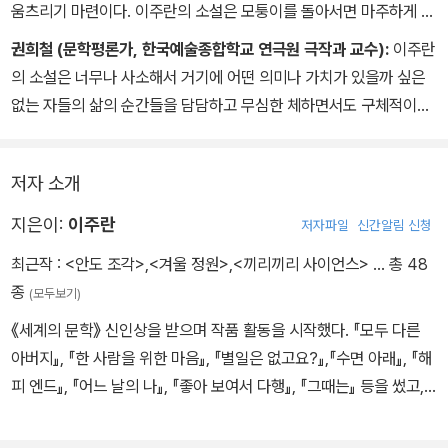
움츠리기 마련이다. 이주란의 소설은 모퉁이를 돌아서면 마주하게 될
감정이 두려워, 결국에는 주변을 빙빙 돌고 있는 사람들의 이야기이
권희철 (문학평론가, 한국예술종합학교 연극원 극작과 교수):
이주란
다. 함부로 무엇을 알고 있다고 단정하지 않고, 한 발짝 물러서서 고통
의 소설은 너무나 사소해서 거기에 어떤 의미나 가치가 있을까 싶은
을 그저 바라볼 줄 아는 이주란의 소설을 나는 사랑한다.
없는 자들의 삶의 순간들을 담담하고 무심한 체하면서도 구체적이고
섬세하게 묘사해내는 바람에 그것을 독자인 우리들이 더이상 심상하
게 넘겨버릴 수 없는 나름의 절박하고 소중한 순간들로 제자리를 찾
저자 소개
게 해준다.
지은이:
이주란
저자파일
신간알림 신청
최근작 :
<안도 조각>
,
<겨울 정원>
,
<끼리끼리 사이언스>
… 총 48
종
(모두보기)
《세계의 문학》 신인상을 받으며 작품 활동을 시작했다. 『모두 다른
아버지』, 『한 사람을 위한 마음』, 『별일은 없고요?』,『수면 아래』, 『해
피 엔드』, 『어느 날의 나』, 『좋아 보여서 다행』, 『그때는』 등을 썼고,
김준성문학상, 가톨릭문학상 신인상, 2019년 젊은작가상을 수상했
다.