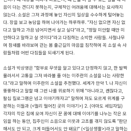
음이 더는 견디지 못하는지, 구체적인 어려움에 대해서는 묘사하지
않는다. 소설은 그저 과정에 놓인 자신의 일상을 수수하게 털어놓는
다. 장을 보고 농담을 하며 나아가는 하루하루. "자신 없으면 자신 없
다고 말하고 가끔 넘어지면서 살고 싶다"라고, "정말 미안할 때만 미
안하다고 말하고 살 것이다"라고 다짐하는 소박한 사람들. 사철나무
며 참새를 바라보며 걷는 봄 출근길의 마음을 짐작하며 꼭 소설 속 사
람들처럼 어떤 다짐들을 되새기게 된다.
소설가 박상영은 "함부로 무엇을 알고 있다고 단정하지 않고, 한 발짝
물러서서 고통을 그저 바라볼 줄 아는 이주란의 소설을 나는 사랑한
다."라고 말하며 이주란의 소설을 추천했다. 세계가 만약 1. 나 자신이
뚱뚱하다고 말할 때 그런 나를 위로하기 위해 "아니라고, 괜찮다고,
팔십 킬로그램은 넘고 이야기하자고" 말하며 저도 모르게 위계를 구
분하는 이들과 (<멀리 떨어진 곳의 이야기>) 2. (아마도 세입자일)
각자의 작은 집에 모여 자신이 꾼 꿈에 대해 이야기를 나누는 작은 모
임을 하는 동안, 집주인이 소음으로 이웃과 고초를 겪지 않도록 "판단
해서도 안 되고, 크게 떠들어서도 안 돼요!" (<일상생활>)라고 말하는