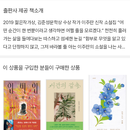
출판사 제공 책소개
2019 젊은작가상, 김준성문학상 수상 작가 이주란 신작 소설집 “어
떤 순간이 한 번뿐이라고 생각하면 어쩔 줄을 모르겠다.” 천천히 흘러
가는 삶을 들여다보는 따스하고 섬세한 눈길 “함부로 무엇을 알고 있
다고 단정하지 않고, 그저 바라볼 줄 아는 이주란의 소설을 나는 사랑
한다.” _박상영(소설가) 담담한 듯하지만 위트가 반짝이고, 무심한 듯
하면서도 온기가 느껴지는 이야기들. 사람과 사람, 말과 말 사이의 여
이 상품을 구입한 분들이 구매한 상품
백을 세심히 들여다볼 줄 아는 이주란 소설가, 그가 김준성문학상을
수상한 첫번째 소설집 『모두 다른 아버지』 이후 두번째 소설집을 내
놓았다. 『한 사람을 위한 마음』에는 ‘공감한다는 것만으로도 위로가
성립될 수 있다는 묘한 깨달음’을 느꼈다는 은희경 소설가의 심사평
과 함께 2019년 젊은작가상을 수상한 「넌 쉽게 말했지만」, 문학과지
성사의 ‘이 계절의 소설’에 선정된 「멀리 떨어진 곳의 이야기」, 현대문
학상과 김유정문학상의 후보에 오른 표제작 「한 사람을 위한 마음」 등
9편의 단편이 실려 있다. 젊은작가상의 심사를 맡은 권희철 평론가는