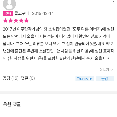
나오는 ‘그 일’이란 어떤 힘든 상황이었을까 궁금해질 만큼, 책 속의
메뉴
인물들은 희망 같은 건 갖지 않겠다고 선언하는 것처럼 보였다. 일 안
물고구마
2019-12-14
하고 소설만 쓰고 싶다, 했다가 소설 쓰기 싫다, 했다가. 그런 오락가
락하는 마음을 조금 알겠다가, 나는 내가 가진 게 너무 많아서 부끄러
2017년 이주란작가님의 첫 소설집이었던 「모두 다른 아버지」에 실린
웠다. 지지부진이라는 말을 삶 앞에 붙이기에는 껄끄럽지만, 때로는
모든 단편에서 술을 마시는 부분이 어김없이 나왔었던 걸로 기억이
삶이 그런 때가 온다. 그러면 그만 살고 싶어지기도 하는데, 그런 순간
납니다. 그때 쓰던 리뷰를 보니 역시 그 점이 언급되어 있었네요.약 2
은 정말 지지부진하게 지나가서 사람을 미치고 팔짝 뛰다 누워서 아
년만에 출간된 두번째 소설집인 「한 사람을 위한 마음」에 실린 표제작
무 것도 하지 않거나 너무 많은 것들을 지고 날뛰게 만든다. 그게 좋은
인 (한 사람을 위한 마음)을 포함한 9편의 단편에서 혼자 술을 마시거
글이나 노래나 그림이 되면 행운일 수도 있지만 대개는 병이 된다. 아,
나 여럿이어서 술집에 가서 술을 마시는 장면이 어김없이 등장합니
누구든 병을 앓지 말고 병이 될 것들이 글이 되었으면 참 좋겠다. 내가
더보기
다.그런데 첫 소설집에 비해서 무언가가 흐릿해졌어요.제 기분이나
읽을게 내가. 그렇게 살지 말라는 말이 꽤나 데미지가 컸는지 이 소설
공감 (
16
)
댓글 (0)
시력의 흐릿함도 있겠지만 「한 사람을 위한 마음」에서는 전체적인 분
저 소설에 자주 나온다. 누가 누구한테 이렇게 살라 말라 할 수 있을
위기라던지 느낌들이 불명확해졌다는 것을 느꼈던 것 같아요.저는
까. 그렇게 살면 되고 안 되고는 누가 정하나. 그렇게 살 수 밖에 없는
「나는 자연인이다」(한 사람을 위한 마음)를 정말로 지나가는 수준으
사람에게 그렇게 살지 말라는 말은 얼마나 폭력적인지 정작 그렇게
로 봤었고 가끔 「TV 동물농장」(넌 쉽게 말했지만)을 재밌게 보던 기
응원 댓글
살지 말라고 말하는 사람은 몰라서 누군가는 늘 아파야 한다. 조금 더
억이 납니다. 그리고 저 또한 최지인시인의 「나는 벽에 붙어 잤다」라
용기를 낸다면 그 앞에서나 집에서 혼자 울지 않고 너나 잘해 씨발, 할
는 시집(그냥, 수연)을 인상 깊게 읽었는 데 그 중에서 저는 (한 치 앞)