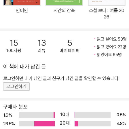
이주란의 소설에 대해 ‘내게는 가장 곤란한 소설이었다. 이 소설에 대
인비인
시간의 감촉
소설 보다 : 여름 20
한 지지를 결코 철회할 수 없다고 느끼면서도 이것이 왜 수상작이 되
26
어야 하는지 설명하는 데 많은 어려움을 겪었기 때문이다’라고 언급
했다. 이주란의 팬임을 자처하는 많은 작가들과 독자들 또한 이유를
설명하는 데 어려움을 겪으면서도 여전히 그의 작품들을 사랑하는 것
읽고 싶어요 53명
15
13
5
을 멈추지 않고 있다. 이주란의 소설이 지닌 매력을 어떻게 표현할 수
읽고 있어요 22명
100자평
리뷰
마이페이퍼
있을까? 우울한 상황에서도 자조적인 유머를 놓지 않고, 비애로 가득
읽었어요 65명
한 순간에도 스스로의 감정에 매몰되지 않은 채 적절한 거리를 유지
이 책에 내가 남긴 글
하는 담담한 어조? 주의를 두지 않으면 좀처럼 의식할 수 없지만 우
로그인하면 내가 남긴 글과 친구가 남긴 글을 확인할 수 있습니다.
리를 이루고 있는 삶의 소소한 순간들과 마음들에 귀를 기울일 줄 아
는 섬세함? 가까운 친구에게 내밀한 마음을 털어놓을 때처럼 조곤조
로그인하기
곤 이야기를 들려주는 목소리에서 느껴지는 진실함? 그것이 무엇이
든 이주란의 소설을 한 번이라도 읽은 사람이라면 특별한 사건 없이
구매자 분포
도 우리에게 깊은 울림을 전해주는 그 이야기들과 사랑에 빠지는 것
10대
0.5%
1.6%
을 피하기는 쉽지 않을 것이다. “자신 없으면 자신 없다고 말하고 가
20대
4.8%
28.5%
끔 넘어지면서 살고 싶다. 미안하면 미안하다고 말하고 살 것이다.”