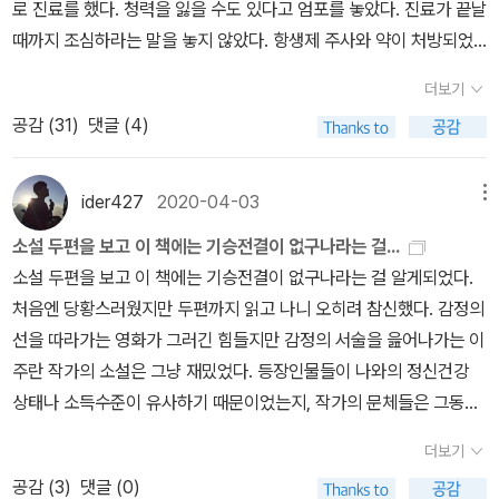
로 진료를 했다. 청력을 잃을 수도 있다고 엄포를 놓았다. 진료가 끝날
그냥 읽다보면 어느새 사소한 일상이 나름의 의미있는 시절로 바뀌어
때까지 조심하라는 말을 놓지 않았다. 항생제 주사와 약이 처방되었
간다. 작가마다 색깔이 있다고 하는데 여린 노란색이거나 연한 연두
다. 약은 생각보다 독했고 한동안은 약에 취한 것처럼 잠을 많이 잤다.
색쯤 되는 빛깔이 어울릴 법한 작품들이 이어진다.한 사람을 위한 마
더보기
병원에 다니는 일은 길게 이어졌다. 외투를 챙겨 입을 정도의 계절까
음 죽은 언니의 딸(조카)과 어머니와 나(이모)가 살아가는 이야기.
공감 (
31
)
댓글 (4)
지 나는 이비인후과에 다녔다. 이제는 정기적으로 병원에 가서 체크
조카 송이는 아이답지만 조금 어른스럽고 나는 어머니와 조카에게 책
를 해야 한다. 의사는 진료를 하면서 나의 귀, 그러니까 고막을 보여주
임감을 느끼지만 그것이 부담스럽지만은 않다. 어버이날에 송이는 죽
었다. 나의 일부지만 나는 한 번도 볼 수 없었던 나의 고막을 화면을
ider427
2020-04-03
메뉴
은 언니의 사진 앞에 카네이션을 놓고 세 여자가 운다. 죽은 언니를
통해 마주하는 건 이상한 일이었다.​병원에 다니는 일은 피곤한 일이
그리워지만 어둡기보다 따스하고 밝은 햇살이 이미지로 다가오는 예
소설 두편을 보고 이 책에는 기승전결이 없구나라는 걸...
다. 아픈 몸을 달래며 하루하루 생활하는 일도 마찬가지다. 귀가 아파
쁘고 사랑스러운 이야기였다. 넌 쉽게 말했지만 서울에서 업무에 시
소설 두편을 보고 이 책에는 기승전결이 없구나라는 걸 알게되었다.
서 병원에 갈 일은 없을 거라고 생각한 나에게 뭐든 일어날 수 있다고
달리며 자신을 잃어버렸던 시간을 뒤로하고 고향으로 돌아온 나는 어
처음엔 당황스러웠지만 두편까지 읽고 나니 오히려 참신했다. 감정의
경고하는 것처럼 느껴졌다. 그저 귀가 아픈 정도인데도 심신은 무너
머니와 둘이서 산다. 맛있는 음식을 만들고 아파트 놀이터에서 노는
선을 따라가는 영화가 그러긴 힘들지만 감정의 서술을 읊어나가는 이
졌다. 다른 누구를 챙길 여력이 남지 않았다. 정말 나만을 위한 날들이
아이들과 인사를 하고, 친구와 1박2일 여행을 하고, 남이 아닌 자신과
주란 작가의 소설은 그냥 재밌었다. 등장인물들이 나와의 정신건강
었다. 이주란의 단편집 『한 사람을 위한 마음』처럼 내게는 나를 위한
살아보는 시간을 갖고 싶다는 주인공의 평범하면서도 절박하고 진솔
상태나 소득수준이 유사하기 때문이었는지, 작가의 문체들은 그동안
마음이 필요했고 존재했다. 이주란의 소설은 나에게 그런 마음을 안
한 이야기가 마음에 와 닿았다. 사라진 것들 그리고 사라질 것들 얼마
내 속에서 애매모호했던 감정들을 확실하게 선을 그어주는 문장들이
겨주었다. 사실, 이 단편집은 이런 이야기다,라고 꼬집어 말하기 어려
더보기
나 재미있고 유머스러운지, 주인공이 어떤 사람인지, 십분 공감이 되
많았다. 그게 억지스럽게 따듯하지도, 도도한 척 냉철하지도 않고, 현
운 책이다. 이주란은 그냥 속삭이듯 말한다. 툭 던진다고 할까. 발단,
공감 (
3
)
댓글 (0)
었다. 중간에 엄청, 소리나게 낄낄낄 웃었다. 165쪽이 특히 그런데,
란하게 기교넘치는 유려함도 아니지만 속이 시원한 문장들. 그렇게