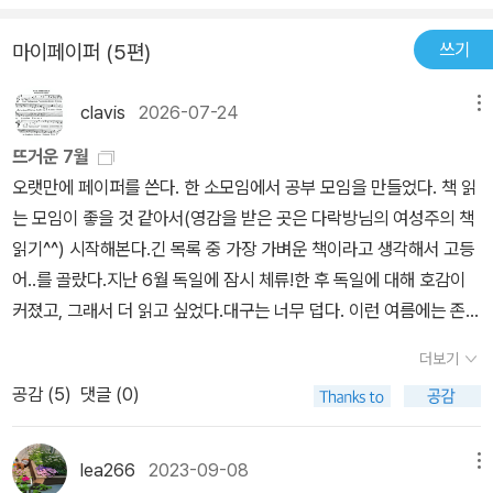
텐데. 어린 시절 어느 마을에서 자라는 동안 겪은 일을 누군가에게 말
이라는 시를 좋아합니다.아이스크림을 먹는 것을 좋아하지만 하겐다
하는 식으로 쓰인 ‘H에게’라는 마지막 소설이 제일 잘 읽혔다. 촌락에
쓰기
마이페이퍼 (5편)
즈 마카다미아맛(나 어떡해)같은 아이스크림은 워낙에 비싸서 자주
가까운 경기도 어드메에서 자라고, 작가는 나랑 나이도 같고, 내가 뱉
사먹지는 못하고 큰 맘 먹고 사먹기는 했어요.그리고 제가 사는 부산
은 건 아니지만 어디선가 떨어져 자란 수박 덩쿨이 있는 골목을 지날
clavis
2026-07-24
메뉴
의 용두산공원이 등장하여 익숙했던 (멀리 떨어진 곳의 이야기)와 수
때마다 얼마나 자랐나 지켜보다가 손톱 만한 열매가 노랗게 말라 죽
건으로 인해 헤어지려고 결심했던 커플의 이야기인 (일상생활), (한
뜨거운 7월
어버리는 걸 본 적이 있어서, 동네에 우루루 몰려다니는 개들이 무섭
사람을 위한 마음)의 쌍둥이같은 (사라진 것들 그리고 사라질 것들),
오랫만에 페이퍼를 쓴다. 한 소모임에서 공부 모임을 만들었다. 책 읽
고 아무데나 싸 놓은 개똥이 짜증난 적도 있어서, 부유한 친구 집에 가
벌초하러가는 모습이 다소 인상적인 (준과 나의 여름)까지......9편의
는 모임이 좋을 것 같아서(영감을 받은 곳은 다락방님의 여성주의 책
서 부러운 마음이 들기도 했어서, 하여간에 궁상스러움이 너무 와닿
단편을 읽으면서 익숙하면서도 이 전과는 다른 느낌을 받았던 이주란
읽기^^) 시작해본다.긴 목록 중 가장 가벼운 책이라고 생각해서 고등
았다. 지금은 그때에 비하면 너무 잘 살게 된 것 같아(나는 마카롱을
작가님의 장편이나 언젠가 나올 세번째 소설집을 손꼽아 기다리겠습
어..를 골랐다.지난 6월 독일에 잠시 체류!한 후 독일에 대해 호감이
아주 많이 먹어봤거든...) 또 괜히 미안해졌다. +밑줄 긋기-자신 없으
니다.이주란작가님, 좋은 글을 읽게 해주셔서 정말 감사합니다!
커졌고, 그래서 더 읽고 싶었다.대구는 너무 덥다. 이런 여름에는 존재
면 자신 없다고 말하고 가끔 넘어지면서 살고 싶다. 무리해서 뭔가를
하고 있는 것만으로도 박수를 받아야 한다고 생각한다.그렇지만, 어
하지 않고 넘어지지 않으려고 긴장하는 것이 싫다. (멀리 떨어진 곳의
더보기
제는 너무 마음이 힘들어서 존재하는 것이 너무 힘들었다. 그래서 바
이야기, 89)-여러 경우에 이렇게 생각하면 좀 편했다. 1. 출근을 할
공감 (
5
)
댓글 (0)
이올린을 해볼까,누군가는 이렇게 살다가는 누군가를 패버릴 것 같아
때는 ‘나는 봉사활동을 하러 간다.’(조지영은 실제로 소액이나마 기부
서 세례를 받았다고 하는데,나는 세례도 이미 받았고, 새로운 무엇인
를 하는 곳들이 있었고 봉사활동을 하고 싶어했다.) 2. 싫은 사람을
가를 해보고 싶었는데지금은 이렇게 살아서^^;페이퍼를 오랫만에 쓴
lea266
2023-09-08
메뉴
만나야 할 때는 ‘나는 배우이고 작품을 찍으러 간다.’(조지영은 내향