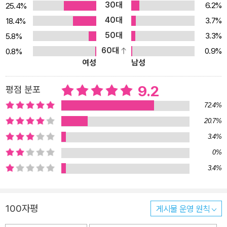
30대
6.2%
25.4%
『한 사람을 위한 마음』에 실린 단편들은 모두 각기 다른 이야기지만
40대
3.7%
18.4%
조금씩 변주되며 반복되는 삽화들 때문인지 마치 작품집 전체가 연작
50대
3.3%
5.8%
소설로 이루어진 듯한 느낌을 준다. 또한 일관된 어조로 어떤 하나의
60대
0.9%
0.8%
분위기를 형성해 소설을 다 읽고 나면 한 편의 긴 이야기를 읽은 듯한
여성
남성
기분도 든다. 이 소설집에 등장하는 인물들은 대체로 어딘가 결핍된,
상실의 경험이 있는 이들이다. 인물들은 만나며 서로 조금씩 상처와
9.2
평점 분포
미안함을 주고받고, 어떨 때는 서로를 미워하지만, 미약할지라도 끝
72.4%
내는 은근한 온기를 남김으로써 자신들이 주고받은 것이 결코 가볍지
20.7%
않은 마음들이었다는 깨닫는다. 상실과 외로움 속에서도 회의에 빠지
3.4%
지 않고 어떤 희망을 발견해내는 인물들을 통해, 우리들 또한 어느새
위로받고 있는 스스로의 모습을 발견하게 된다. 「한 사람을 위한 마
0%
음」에서 ‘나’는 M과 이별하고 고등학교 앞에 있는 작은 서점에서 일
3.4%
하며 조용히 시간을 흘려보내고 있다. 그녀는 어머니와 함께, 세상을
떠난 언니가 남긴 딸 ‘송이’를 돌보며 하루하루를 살아간다. 상실감을
100자평
게시물 운영 원칙
안은 채 다시 누군가를 좋아하는 일이 없을 거라 생각하던 ‘나’. 그런
데 서점에 새로운 책을 들여놓자는 그녀의 제안을 서점주인 부부가