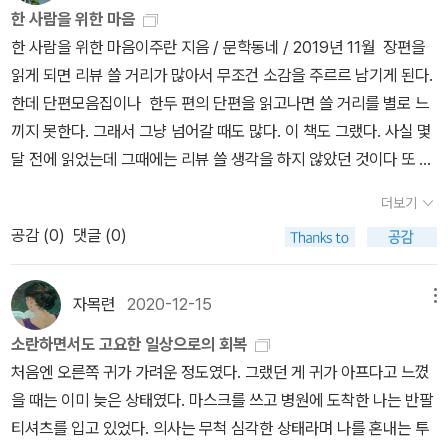
다. 나는 업무상 토요일 오후가 가장 바쁜데,지난 토요일 오후에 너무
적이었지만 마음속 깊은 곳엔 이런 욕망도 있었다.) 3. 운동을 하기
한 사람을 위한 마음
예의 없는 사람으로 인해 내가 하고 있는 일에 대한 열의가 꺾였고,또
싫은데 해야 할 때는 ‘나는 김연아다.’(이것도 연기의 일종이었다.) 4.
한 사람을 위한 마음이주란 지음 / 문학동네 / 2019년 11월 장편을
일주일이 지나 토요일 오후를 앞두고 있다.책을 읽으면, 여행을 하면,
어떤 식으로든 이별을 하거나 친구들과 멀어지는 것 같으면 ‘그 사람
읽게 되면 리뷰 쓸 거리가 많아서 무조건 소감을 주르르 남기게 된다.
지금 여기가 전부가 아니라는 것을 알게 되어서 좋다.일 때문에 바쁘
은 죽었다.’(다른 설명이 필요 없음.) 5. 자기 자신이 싫을 때는…… 조
한데 단편모음집이나 한두 편의 단편을 읽고나면 쓸 거리를 별로 느
기는 하지만빨리 책을 읽고 싶다. 소설도 읽고 싶고.이렇게 지내다 보
지영은 자기 자신이 싫을 때는 어떻게 해야 할지 잘 몰랐다. 그래서 그
끼지 못한다. 그래서 그냥 넘어갈 때도 많다. 이 책도 그랬다. 사실 몇
면, 또 가을이 와 있으면 좋겠다.그러면 나의 소원인 자연사에도 도달
냥 싫어했다. 누구든 자기 자신을 싫어할 순 있다. 하지만 그걸 타인에
달 전에 읽었는데 그때에는 리뷰 쓸 생각을 하지 않았던 것이다 또 이
할 수 있지 않을까.징징거리고 싶지는 않지만, 일기처럼 써보았다.
게 말해서 좋을 게 없다는 걸 그녀는 몰랐다. (사라진 것들 그리고 사
작가의 문체가 대부분 현재 진행되는 사건이기보다 어떤 일이 지난간
라질 것들, 165)-Y는 제가 독후감을 써주는 대신 제게 돈을 주었습
더보기
후의 일상에 포커스가 맞춰져 있다보니 굉장히 잔잔하게 흘러간다.
니다. 만원이었는데요, 당시 버스비가 백오십원인가 백칠십원인가 했
공감 (
0
)
댓글 (0)
그래서 쉽게 쓴다는 인상이 들었었다. 한데 어제 오늘에 걸쳐 다시
던 기억이 납니다. Y는 상을 타고서 제게 부럽다고 말했고 저는 만원
세 편의 단편을 읽어보았다. 내가 느끼지 못했던 무언가가 있을 것 같
으로 먹고 싶은 것을 사서 신발주머니에 숨겨두었다가 어머니에게 빗
아서였다. 정말 아무나 작가가 되고 책을 내는 것은 아닐텐데, 내가 뭔
자목련
2020-12-15
메뉴
자루와 파리채로 두들겨 맞았습니다. 슈퍼에서 도둑질을 했다고 생각
가를 놓치고 있지 않나 궁금해서였다. 그런데 내 의문과 궁금함이 풀
소란하면서도 고요한 일상으로의 회복
하신 모양이에요. 저는 실비아와 빼빼로를 샀었고 왜 그랬는지는 모
렸다. 이주란 작가는 편하고 일상적인 단어로 슬슬 이야기를 풀어낸
처음엔 오른쪽 귀가 가려운 정도였다. 그랬던 게 귀가 아프다고 느꼈
르겠습니다만 어머니에게 끝내 사실을 말하지 못했습니다. (H에게,
다. 특별하거나 기이한 것을 소재로 삼지 않는다. 그런데 읽어가면서
을 때는 이미 늦은 상태였다. 마스크를 쓰고 병원에 도착한 나는 반팔
253, 나도 실비아 알아!!!레몬맛 가루!!!)
차츰 차분하게 물들어가는 것을 느낀다. 봄햇살 같기도 하고 여름의
티셔츠를 입고 있었다. 의사는 무척 심각한 상태라며 나를 혼내는 투
이슬비 같기도 한, 열정적이거나 놀라운 일로 독자를 사로잡기보다는