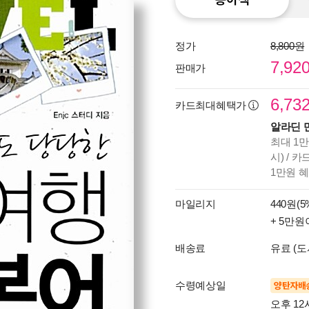
정가
8,800원
7,92
판매가
6,73
카드최대혜택가
알라딘 
최대 1만
시) / 
1만원 
마일리지
440원(5
+ 5만원
배송료
유료 (도
수령예상일
양탄자배
오후 12