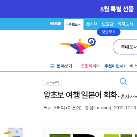
HOME
전자책
만권당
외국도서
국내도서
첫달무료
국내도
분야보기
오뒷세이아
추천마법사
베
소득공제
왕초보 여행 일본어 회화
- 혼자가
Enjc 스터디
(지은이)
랭컴(Lancom)
2012-12-20