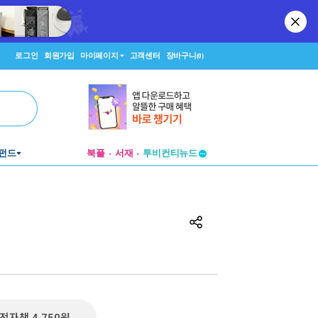
로그인
회원가입
마이페이지
고객센터
장바구니
(0)
펀드
북플
서재
투비컨티뉴드
창작플랫폼
투비컨티뉴드