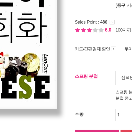
(중구 서
Sales Point :
486
6.0
100자평(
카드/간편결제 할인
무이
스프링 분철
선택
스프링 
분철 중
수량