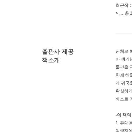
최근작 :
>
… 총 
출판사 제공
단체로 
책소개
아 생기
물건을 
차게 해
게 귀국
확실하게
베스트 
-이 책의
1. 휴
여행지에