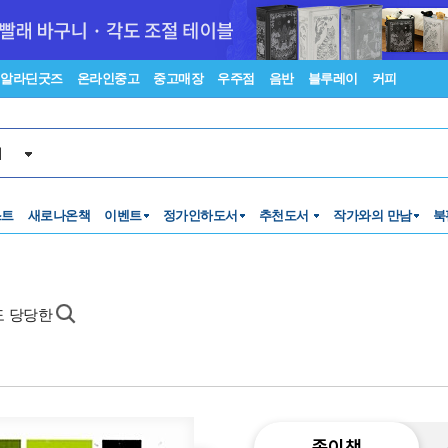
알라딘굿즈
온라인중고
중고매장
우주점
음반
블루레이
커피
서
스트
새로나온책
이벤트
정가인하도서
추천도서
작가와의 만남
북
도 당당한
종이책