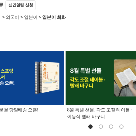
류
신간알림 신청
서
>
외국어
>
일본어
>
일본어 회화
분철 당일배송 오픈!
8월 특별 선물. 각도 조절 테이블 ·
이동식 빨래 바구니