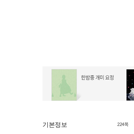
기본정보
224쪽