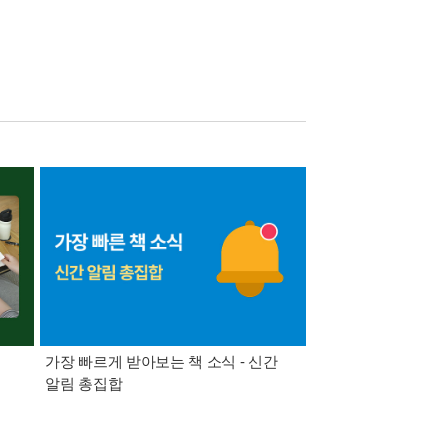
가장 빠르게 받아보는 책 소식 - 신간
경기컬처패스 1만원 
알림 총집합