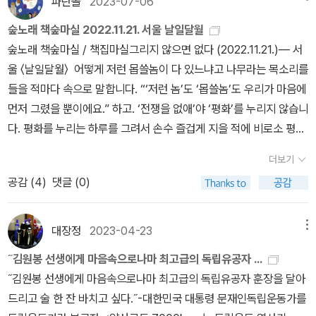
파란놀
2023-07-06
숲노래 책숲마실 2022.11.21. 서울 날일달월
숲노래 책숲마실 / 책집마실그리지 않으면 없다 (2022.11.21.)― 서
울 〈날일달월〉 어떻게 저런 몹쓸놈이 다 있느냐고 나무라는 목소리를
들을 적마다 속으로 말합니다. “‘저런 놈’도 ‘몹쓸놈’도 우리가 마음에
먼저 그렸을 뿐이에요.” 하고. ‘전쟁을 없애’야 ‘평화’를 누리지 않습니
다. 평화를 누리는 하루를 그려서 손수 즐겁게 지을 적에 비로소 평화
를 누립니다. ‘전쟁 반대 = 평화’라는 허울을 퍼뜨리는 무리가 있습니
더보기
다. 그들은 사람들이 참빛을 안 깨닫는 채 갈라치기를 하면서 싸우기
공감 (
4
)
댓글 (0)
를 바라더군요. 누구나 무엇이든 다 보고 다 알고 다 빛날 수 있습니
다. 배움터(학교)를 그만 다니면 누구나 깨닫습니다. 책을 그만 읽으
면 누구나 눈을 뜹니다. 손전화를 끄면 누구나 마음으로 이야기를 할
대장정
2023-04-23
메뉴
수 있습니다. 자, 그런데 ‘배움터·책·손전화’를 내려놓는 사람은 얼마
˝김원봉 선생에게 마음속으로나마 최고급의 독립유공자 ...
나 될까요? 깨닫고 나면, 배움터를 다녀도 되고, 책을 펴도 되고, 손전
˝김원봉 선생에게 마음속으로나마 최고급의 독립유공자 훈장을 달아
화를 써도 됩니다. 그러나 안 깨달은 어리석은 몸으로 온갖 것을 집어
드리고 술 한 잔 바치고 싶다.˝-대한민국 대통령 문재인독립운동가를
넣으면 스스로 헤매다가 휘둘려요. 칼은 ‘부엌칼’도 되지만 ‘총칼’도