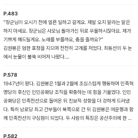
김원봉은 이종암을 향해 소리쳤다.
n Volunteer’라고 쓰여 있고 한문으로 ‘陳國斌’이라는 명찰이 달려
“이 동지! 가장 중요한 첫 번째 거사를 단장이 지휘해야지요. 그래야
있었다. 그의 눈앞 단상 아래는 군복을 입은 97명의 대원이 앉아 있
P.483
뒤를 잇는 다음 단장도 그렇게 할 거라고요.”
었다. 김원봉이 자리에서 일어나 마이크 앞으로 가자 조선의용대 대
“장군님이 오시기 전에 얼른 일하고 갈게요. 제발 오지 말라는 말은
나이가 많고 늘 점잖은 서상락이 일어나 이종암의 편을 들었다.
원들은 그를 향해 힘차게 전원 경례를 올렸다.
하지 마세요. 장군님은 사모님 돌아가신 뒤로 우울하시잖아요. 제가
“우리가 김원봉 의백을 단장으로 뽑은 건 용맹한 투사이기 때문이 아
“대장님께 대하여 받들어총!”
기쁘게 해드릴게요. 노래를 부를까요, 춤을 출까요?”
니오.”
김원봉은 감격에 차서 거수경례로 답했다. 그는 조선의용대 대기隊
김원봉은 엄한 표정을 지으며 천천히 고개를 저었다. 최동선의 두 눈
곽재기가 맞장구를 쳤다.
旗를 번쩍 들어올리며 힘찬 음성으로 선언했다.
에서 눈물이 불쑥 비어져 나왔다.
“맞소. 의백은 상하이로 가야 합니다. 임시정부 요인들에게 잘 말씀드
“조선의용대 창립을 선언합니다.”
“이러면 안 된다는 걸 알지만 장군님이 좋은 걸 어떡해요.”
리고 군자금을 얻고 폭탄을 구해야 합니다.”
김원봉은 제자리에서 발을 세게 굴렀다.
P.578
김원봉은 팔을 크게 내저으며 소리쳤다.
“나는 네 아버지와 평생 동지다. 네가 지금 한 말은 안 들은 걸로 하겠
1947년이 왔다. 김원봉은 1월과 2월에 조심스럽게 행동하며 민족혁
“동지들! 나를 단장으로 뽑아놓고 첫 작전 지휘를 못 하게 하다니요!”
다. 어서 집으로 가거라.”
명당의 후신인 인민공화당 조직을 확충하는 데 힘을 기울였다. 인민
그날 최동선은 집에 도착한 뒤 물 한 모금도 마시지 않고 눈물만 흘렸
공화당은 민족전선으로 들어온 뒤 진보적 성향을 더 강하게 드러냈
다. 어머니가 도대체 왜 그러느냐고 물었지만 그녀는 그저 말없이 눈
다. 특히 남로당 최고 간부들이 북쪽으로 간 뒤 김원봉은 여운형과 함
물만 흘렸다. 그렇게 사흘이 지났다.
께 민족전선의 구심점이 되었다. 두 사람의 특징은 공산주의에 한 발
난안에 사는 민족전선 계열 인물들의 부인들이 최석순의 집을 방문해
을 담그고 살지만 공산당에는 가입하지 않았으며 끊임없이 좌익과 우
서 최동선을 달랬다. 그러다 최동선이 김원봉을 좋아한다는 것을 알
익의 연합을 위해 분투한다는 것이었다. 다시 미군정 전사편수관 리
P.582