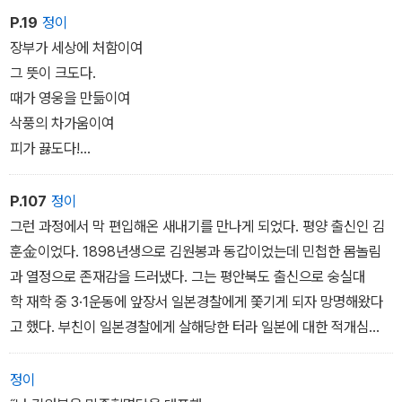
상옥에게 주었다. 권총 세 자루와 여비도 건네주었다.
P.19
정이
부디 성공하시고 무사히 돌아오시기를 기원하겠습니다.˝
장부가 세상에 처함이여
그 뜻이 크도다.
때가 영웅을 만듦이여
삭풍의 차가움이여
피가 끓도다!
내 몸을 조국의 제단에!
P.107
정이
그런 과정에서 막 편입해온 새내기를 만나게 되었다. 평양 출신인 김
훈金이었다. 1898년생으로 김원봉과 동갑이었는데 민첩한 몸놀림
과 열정으로 존재감을 드러냈다. 그는 평안북도 출신으로 숭실대
학 재학 중 3·1운동에 앞장서 일본경찰에게 쫓기게 되자 망명해왔다
고 했다. 부친이 일본경찰에게 살해당한 터라 일본에 대한 적개심
이 크다고 했다.
김원봉도 존재감이 큰 터라 두 사람은 서로 호감을 갖고 만났다. 김원
정이
봉은 김훈에게 육탄혈전을 다짜고짜 제안하지는 않았다. 일과가 없