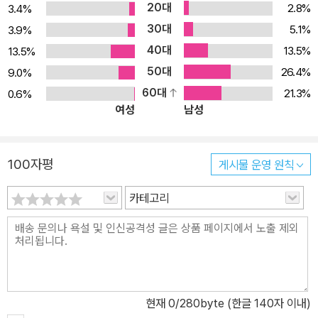
20대
2.8%
3.4%
가 바로서기를 바란다.
30대
5.1%
3.9%
40대
13.5%
13.5%
50대
26.4%
9.0%
60대
21.3%
0.6%
여성
남성
100자평
게시물 운영 원칙
카테고리
현재
0
/280byte (한글 140자 이내)