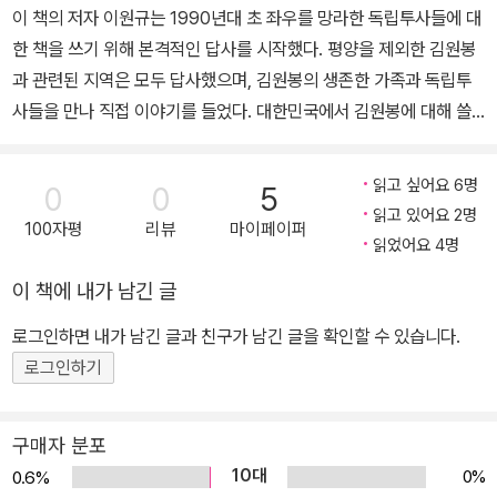
이 책의 저자 이원규는 1990년대 초 좌우를 망라한 독립투사들에 대
국・러시아 현장을 여러 차례 답사해 신문에 르포를 연재하고 민족운
한 책을 쓰기 위해 본격적인 답사를 시작했다. 평양을 제외한 김원봉
동가들의 평전을 썼다. 창작집 『침묵의 섬』, 『깊고 긴 골짜기』, 『천사
과 관련된 지역은 모두 답사했으며, 김원봉의 생존한 가족과 독립투
의 날개』, 『펠리컨의 날개』, 장편소설 『훈장과 굴레』, 『황해』, 『마지막
사들을 만나 직접 이야기를 들었다. 대한민국에서 김원봉에 대해 쓸
무관생도들』, 대하소설 『누가 이 땅에 사람이 없다하랴 1-9』 등, 르포
수 있는 가장 정확하고 정통한 작가다. 더 많은 독자에게 다가가기 위
르타주 『독립전쟁이 사라진다 1-2』, 『저기 용감한 조선 군인들이 있
해 일부는 소설의 형식을 취했지만 허구가 아닌 자료나 증언을 바탕
었소』(공저), 평전 『약산 김원봉』, 『김산 평전』, 『조봉암 평전』, 『김경
읽고 싶어요 6명
0
0
5
으로 한 소설적 상상력이다. 이를 통해 독자는 쉽고 재미있게 주인공
천 평전』, 일제강점기 무관 15인 약전 『애국인가 친일인가』, 『민족혁
읽고 있어요 2명
100자평
리뷰
마이페이퍼
김원봉과 독립투사들의 세밀한 심리와 인간적 면모를 느낄 수 있다.
명가 김원봉』 등을 출간했다. 대한민국문학상 신인상, 박영준문학상,
읽었어요 4명
이 책은 3ㆍ1운동과 의열단 창단 100주년을 맞아 출간되었다. 저자
동국문학상, 한국문학상, 우현예술상 등을 수상했으며, 모교인 동국
이 책에 내가 남긴 글
가 역사에 묻힌 독립투사들의 참모습을 세상에 드러내기 위해 고군분
대 겸임교수로서 10여 년간 소설과 논픽션을 강의했다.
투한 30여 년의 기록이다. 이념에 좌우되지 않고 최대한 검증된 자료
로그인하면 내가 남긴 글과 친구가 남긴 글을 확인할 수 있습니다.
와 증언으로 객관성을 유지했다. 아직 가보지 못한 북한 답사와 김원
로그인하기
봉에 대한 북한 측 자료를 찾는 일이 숙제처럼 남았지만 저자는 자신
이 쓰는 김원봉에 대한 마지막 책이라 생각하고 김원봉에 대해 아는
구매자 분포
모든 것을 쏟아 한 권의 책에 담았다. 앞으로 통일된 나라에서 이 책이
10대
0%
0.6%
작은 발판이 되어 독립투사들이 정당한 역사적 평가를 받고 우리역사