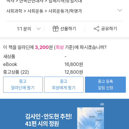
역사
>
한국근현대사
>
일제치하/항일시대
사회과학
>
사회운동
>
사회운동가/혁명가
선물하기
공유하기
이 책을 알라딘에
3,200
원 (
최상
기준)에 파시겠습니까?
새상품
-
eBook
16,800원
중고상품 (22)
12,800원
중고
중고
중고 등록
알라딘에 팔기
회원에게 팔기
알림 신청