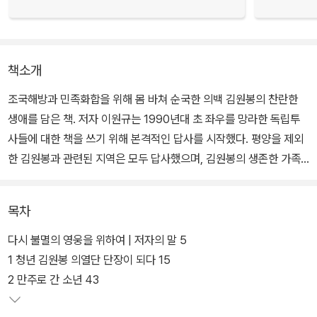
책소개
조국해방과 민족화합을 위해 몸 바쳐 순국한 의백 김원봉의 찬란한
생애를 담은 책. 저자 이원규는 1990년대 초 좌우를 망라한 독립투
사들에 대한 책을 쓰기 위해 본격적인 답사를 시작했다. 평양을 제외
한 김원봉과 관련된 지역은 모두 답사했으며, 김원봉의 생존한 가족
과 독립투사들을 만나 직접 이야기를 들었다.
목차
더 많은 독자에게 다가가기 위해 일부는 소설의 형식을 취했지만 허
구가 아닌 자료나 증언을 바탕으로 한 소설적 상상력이다. 이를 통해
다시 불멸의 영웅을 위하여 | 저자의 말 5
독자는 쉽고 재미있게 주인공 김원봉과 독립투사들의 세밀한 심리와
1 청년 김원봉 의열단 단장이 되다 15
인간적 면모를 느낄 수 있다.
2 만주로 간 소년 43
3.1운동과 의열단 창단 100주년을 맞아 출간된 책이다. 저자가 역사