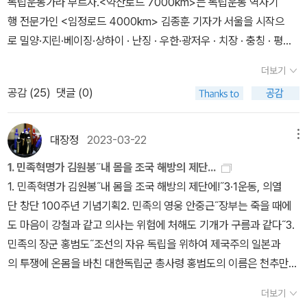
독립운동가라 부르자.<약산로드 7000km>는 독립운동 역사기
됩니다. 살림짓기를 어버이한테서 슬기롭게 물려받아 사랑을 짓는 아
행 전문가인 <임정로드 4000km> 김종훈 기자가 서울을 시작으
이들은 부엌칼을 다루는 살림꾼으로 섭니다. 그저 뺑뺑이를 돌며 배
로 밀양·지린·베이징·상하이 · 난징 · 우한·광저우 · 치장 · 충칭 · 평양
움수렁(입시지옥) 쳇바퀴를 헤맨 아이들은 어느새 싸움꾼으로 크면
까지 약산과 의열단의 발자취를 직접 걸으며 생생한 현장으로 안내하
서 내내 겨루고 다퉈요. 배움터(학교)에 붙으려고 겨루고, 일터(회사)
더보기
는 국내 최초김원봉 역사기행 가이드이다.대한민국 100년 의열단 10
에 붙으려고 다투고, 더 값나가는 잿집(아파트)을 거머쥐려고 싸워
공감 (
25
)
댓글 (0)
0년, 우리의 독립은 아직도 완수되지 않았다. 약산의 길을 따라 평생
요. 서울 한복판은 시끄럽습니다. 한복판에서 비켜서서 한켠으로 나
을 살아왔지만 나 역시 이제는 기력이 쇠함을 느낀다. 그러나 김종
오면 고즈넉합니다. 같은 서울이어도 어느 하늘을 이느냐에 따라 삶·
훈 기자는 젊다.그래서 나는 우리에게 미래가 있음을 느낀다. 김종
대장정
2023-03-22
메뉴
살림이 확 달라서, 숲·사랑을 이 서울에서도 누리고 나눌 만합니다.
훈 기자의 말처럼 약산의 길을 따라가다 보면 만날 수 있을 것이다.
〈날일달월〉로 걸어가면서 “여기는 다른 서울이로구나” 하고 느낍니
1. 민족혁명가 김원봉˝내 몸을 조국 해방의 제단...
- 김태영 박사(약산 김원봉 장군의 생질)
다. 저는 깡똥바지입니다. 오늘은 올해 처음으로 민소매 아닌 깡똥소
1. 민족혁명가 김원봉˝내 몸을 조국 해방의 제단에!˝3·1운동, 의열
매를 걸쳤습니다. 찬바람이 매섭지 않느냐고들 하지만, 저는 늘 해바
단 창단 100주년 기념기획2. 민족의 영웅 안중근˝장부는 죽을 때에
람별을 바라볼 뿐입니다. 마음에 없는 소리를 해야 할 적에는 갑갑합
도 마음이 강철과 같고 의사는 위험에 처해도 기개가 구름과 같다˝3.
니다. 마음에 있는 노래를 부를 적에는 홀가분합니다. 빵빵대는 쇳소
민족의 장군 홍범도˝조선의 자유 독립을 위하여 제국주의 일본과
리에 갇혀야 할 적에는 슬픕니다. 시냇물 흐르는 소리에 풀벌레가 베
의 투쟁에 온몸을 바친 대한독립군 총사령 홍범도의 이름은 천추만대
푸는 소리를 받아들이면 저절로 노래가 피어납니다. 아이는 그저 ‘아
에 길이길이전하여지리라˝4. 잃어버린 진보의 꿈 조봉암˝인간의 존
더보기
이’요, 어버이는 그저 ‘어버이’입니다. 우리는 ‘방송·연예인’도 ‘화가·
엄성을 무시하는 일을 없애고 모든 사람의 자유가 완전히 보장되고