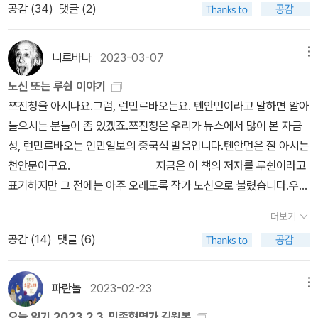
공감 (
34
)
댓글 (2)
예술가’도 ‘유명인’도 아닙니다. 서로 사람입니다. 서로 삶입니다. 함
모든 사람이 착취당하는 것이 없이 웅분의 노력과 사회적 보장에 의
께 살림이자 사랑이고 숲입니다. 마을책집이 밥 한 그릇에 책 한 자락
해서 다 같이 평화롭고 행복스럽게 잘살 수 있는 세상, 이것이 한국
으로 들려주는 이야기는 언제나 노래처럼 이 고장 한켠을 그윽히 밝
의 진보주의라 해도 좋을 것입니다.˝조봉암의 진보당 창당 개회사
니르바나
2023-03-07
메뉴
히리라 생각합니다.ㅅㄴㄹ《민족혁명가 김원봉》(이원규, 한길사, 201
노신 또는 루쉰 이야기
9.11.5.)《안철수, 경영의 원칙》(안철수, 서울대학교출판문화원, 201
쯔진청을 아시나요.그럼, 런민르바오는요. 톈안먼이라고 말하면 알아
1.11.28.첫/2011.12.6.3벌)《훈데르트바서의 집》(제랄딘 엘슈너 글·
들으시는 분들이 좀 있겠죠.쯔진청은 우리가 뉴스에서 많이 본 자금
루시 반드벨드 그림/서희준 옮김, 계수나무, 2020.10.30.)《빌뱅이
성, 런민르바오는 인민일보의 중국식 발음입니다.톈안먼은 잘 아시는
언덕》(권정생, 창비, 2012.5.25.)《비판정본 안응칠 역사》(안중근,
천안문이구요. 지금은 이 책의 저자를 루쉰이라고
독도도서관친구들, 2020.12.30.)《비판정본 동양평화론》(안중근, 독
표기하지만 그 전에는 아주 오래도록 작가 노신으로 불렸습니다.우리
도도서관친구들, 2019.6.15.)※ 글쓴이숲노래(최종규) : 우리말꽃(국
에게 그 노신을 가장 많이 소개해주신 분이 사상의 은사로 일컬음을
어사전)을 씁니다. “말꽃 짓는 책숲, 숲노래”라는 이름으로 시골인 전
더보기
받으시던 리영희 선생님입니다.리영희 선생님의 저서 <대화>에 노신
남 고흥에서 서재도서관·책박물관을 꾸립니다. ‘보리 국어사전’ 편집
공감 (
14
)
댓글 (6)
의 글이 인용되어 있습니다. 4천 년의 억압적인 봉건억압제도에
장을 맡았고, ‘이오덕 어른 유고’를 갈무리했습니다. 《선생님, 우리말
의해서, 중국 인민이 빛도 공기도 들어오지 않는 무쇠로 된 단단한 방
이 뭐예요?》, 《쉬운 말이 평화》, 《곁말》, 《곁책》, 《새로 쓰는 밑말 꾸
속에 갇힌 채 질식 상태로 죽어가고 있다. 감각이 마비됐기 때문에 죽
러미 사전》, 《새로 쓰는 비슷한말 꾸러미 사전》, 《새로 쓰는 겹말 꾸
파란놀
2023-02-23
메뉴
어간다는 사실조차인식하지 못하고 ‘편안하게’ 죽어가고 있다. 그런
러미 사전》, 《새로 쓰는 우리말 꾸러미 사전》, 《책숲마실》, 《우리말
오늘 읽기 2023.2.3. 민족혁명가 김원봉