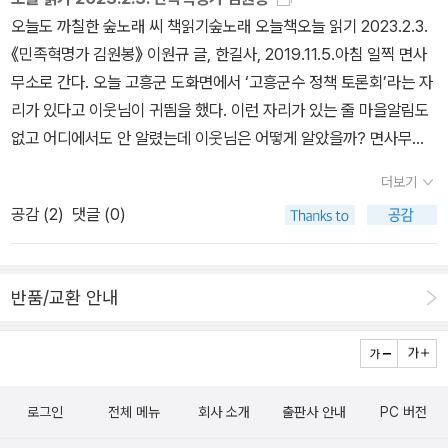
데 그런 상태로 죽기를 거부하는 몇 사람이 그 속에서정신을 차리고
수수께끼 동시》, 《우리말 동시 사전》, 《우리말 글쓰기 사전》, 《이오
오늘도 까칠한 숲노래 씨 책읽기숲노래 오늘책오늘 읽기 2023.2.3.
그 무쇠의 방 벽에 바늘만한 작은 구멍이라도 뚫어서 죽는 줄도 모르
덕 마음 읽기》, 《시골에서 살림 짓는 즐거움》, 《마을에서 살려낸 우리
《민족혁명가 김원봉》 이원규 글, 한길사, 2019.11.5.아침 일찍 면사
고 편안하게죽어가고 있는 사람들이 바깥을 볼 수 있는 가는 빛과 숨
말》, 《읽는 우리말 사전 1·2·3》 들을 썼습니다. blog.naver.com/hb
무소로 간다. 오늘 고흥군 도화면에서 ‘고흥군수 정책 토론회’라는 자
을 쉴 수 있는 공기를 넣어준다면, 그것은 오리혀 편히 죽어가는 사람
ooklove
리가 있다고 이웃님이 귀띔을 했다. 이런 자리가 있는 줄 마을알림도
들에게 고통만을 주는 일이 아닐까? 정신과 감각이 마비되어 죽는
없고 어디에서도 안 알렸는데 이웃님은 어떻게 알았을까? 면사무소
줄도 모르고 죽어가는 사람들이긴 하지만, 그래도 그렇게 해서생각하
에 가 보니 부릉이가 어린배움터 너른터까지 들어찬다. 가만 보니 ‘이
고 볼 수 있는 빛과 공기를 줄 수 있다면, 몇 사람이라도 죽음의 상태
더보기
장·개발위원·부녀회장’만 몰래 부른 자리였다. 그런데 ‘정책 토론회’란
에서 깨어나게 하여함께 힘을 합쳐 무쇠방을 부수고 모두를 살려낼
공감 (
2
)
댓글 (0)
이름이라고? 공영민 고흥군수는 “10년 후 고흥인구 10만의 기반구
수 있는 가능성이 전혀 없다고도 할 수는 없지 않은가? 요즘 개, 고양
축을 위한, 2023 도화면민과의 지역발전 전략 토론회”라고 내걸되,
이 같은 동물들을 애완동물이란 표현 대신 반려동물로 격상시켜 가족
이끎이(사회자)도 없이, 도화면장은 귀퉁이에 물러앉은 채 혼자 떠들
같이 대접하다보니접종 주사는 기본이지만 저 어릴 적에는 광견병 주
반품/교환 안내
고 자랑한다. 고흥군에 나라돈 몇 조를 끌어들였으니 손뼉 좀 치라고
사를 맞지 않은 개가 참 많았습니다.동네 개한테 몇차례 물렸던 저도
부추기고, ‘광주·고흥 고속도로’에 ‘서울·고흥 고속철도’를 뚫겠다고
빨간 소독약 바르는 것으로 끝이었으니까요.그런데 미친 개가 물었다
외친다. 시골을 살리는 길이 아닌 ‘눈먼 돈잔치’만 끌어들이는 짓을 하
면 지금 다시 생각해도 아찔합니다. 이런 일이 없어야겠지만 만약 미
겠다는 ‘몰래자리(비밀회의)’ 한복판에 어쩌다 앉은 하루가 참 쓸쓸하
친 개가 동네를 어슬렁 거린다면 어찌해야 할까요?노신은 물에 빠진
로그인
전체 메뉴
회사 소개
출판사 안내
PC 버전
다. 어린이를 눈꼽만큼도 안 살피는 이들이 군수요 공무원이요 이장
미친 개는 물에 있던 뭍에 오르던 간에 몽둥이로 쳐야한다고 했습니
이다. 《민족혁명가 김원봉》을 띄엄띄엄 읽는다. ‘민족혁명’이란 뭘