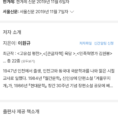
유지를 실현하는 것입니다.
한겨레:
한겨레 신문 2019년 11월 6일자
서울신문:
서울신문 2019년 11월 7일자
그분들은 꼭 군대를 만들어달라고 했습니다.
저자 소개
나는 여러분을 중국 무관학교에서
지은이:
이원규
저자파일
신간알림 신청
교육받게 하여 장차 민족해방군 지휘관으로
최근작 :
<고유섭 평전>
,
<[큰글자책] 육담 >
,
<민족혁명가 김원봉>
… 총 22종
(모두보기)
양성하고 우리 부모 형제가 있는 조국 땅으로
1947년 인천에서 출생, 인천고와 동국대 국문학과를 나와 젊은 시절
교사로 일했다. 1984년 『월간문학』 신인상에 단편소설 「겨울무지
진격하겠습니다
개」가, 1986년 『현대문학』 창간 30주년 기념 장편소설 공모에 베트
남 참전 경험을 쓴 『훈장과 굴레』가 당선되었다. 인천과 서해 배경 분
단문제를 다룬 소설들을 주로 썼으며 민족분단에 대한 진보적 시각을
온건하게 표현한 작가라는 평가를 받았다. 1990년대 전반, 역사에서
출판사 제공 책소개
지워진 의열단・조선의용대 등 민족혁명과 독립전쟁 자료를 찾고 중