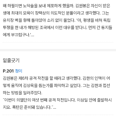
게 되었다.
처드 로빈슨의 회고록을 보자.
왜 하필이면 노덕술을 보내 체포하게 했을까. 김원봉은 자신이 받은
“불쌍한 것, 네가 그만 상사병에 걸리고 말았구나.”
“김원봉의 철학적 입장은 공산주의였는데 공산당에 가입하기를 단호
생애 최대의 모욕이 장택상의 의도적인 분풀이라고 생각했다. 그는
부인들은 최동선의 푹 꺼진 눈 주변을 수건으로 닦아주며 말했다.
하게 거절했다. 여운형과 같이 그도 민족주의자이면서 동시에 중도파
유치장 벽을 향해 돌아앉아 소리 없이 울었다. ‘아, 평생을 바쳐 독립
최동선은 그 뒤에도 아무것도 먹지 않아 기진해버렸다. 부인들이 앞
였기 때문에 공산당의 고질적인 전체주의와 소련의 권위를 거부했다.
투쟁을 한 내가 해방된 조국에서 이런 대우를 받다니. 먼저 간 동지들
장서기 시작했다.
그러나 그는 공산당이 통제하는 민족전선 이외에 어떤 정치적 단체에
에게 부끄럽구나.’
“나이 차이가 많이 나기는 하지만 안 될 것도 없지요.”
도 가입하지 않았다.
신문들은 김원봉이 체포되어 미군정의 군사재판에 회부되었다고 보
이야기가 그렇게 퍼지는 가운데 김원봉은 묵묵히 일에만 매달렸다.
1946년 4월 9일, 필자는 한 조선인 친구의 집에서 그를 우연히 만났
도했다.
다. 그때 그는 우익과 좌익 사이에서 화해를 주선하기 위해 필사적으
“의열단 단장 김원봉 장군을 재판하다니. 세상이 잘못 흘러가고 있
밑줄긋기
로 노력하고 있었다.”
어.”
여론은 김원봉을 풀어주라고 들끓었다. 그런 여론이 일어난 이유는
P.201
정이
같은 진보 계열 지도자 여운형과 허헌은 군정 당국이 연행조차 하지
김원봉은 제6차 공격 작전을 할 때라고 생각했다. 김한의 인맥이 어
않았기 때문이었다.
떻게 움직여 김상옥을 돕는가를 파악하고 싶었다. 그는 김한과 접선
장택상 수도경찰청장은 자신의 부친이 죽은 구원舊怨 때문에 김원봉
하는 방법을 일러주었다.
을 무리하게 체포한 것일까? 아니다. 그것은 분명 ‘미군정과 고위 당
˝이번이 의열단의 여섯 번째 공격 작전입니다. 이삼일 안에 출발하시
국자’가 내린 명령이었다.
지요. 폭탄은 준비돼 있습니다.˝
김원봉은 폭탄 세 개를 들고 나가 한 개를 시험해본 뒤 남은 것들을 깊