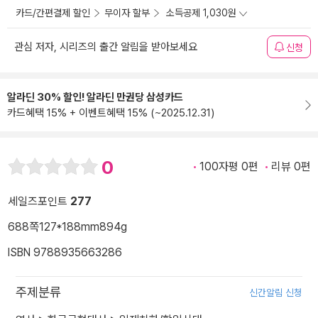
카드/간편결제 할인
무이자 할부
소득공제 1,030원
관심 저자, 시리즈의 출간 알림을 받아보세요
신청
알라딘 30% 할인! 알라딘 만권당 삼성카드
카드혜택 15% + 이벤트혜택 15% (~2025.12.31)
0
100자평 0편
리뷰 0편
세일즈포인트
277
688쪽
127*188mm
894g
ISBN 9788935663286
주제분류
신간알림 신청