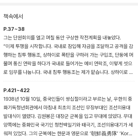
에 묻힌 독립투사들의 참모습을 세상에 드러내기 위해 고군분투한 3
책속에서
0여 년의 기록이다. 이념에 좌우되지 않고 최대한 검증된 자료와 증
언으로 객관성을 유지했다. 아직 가보지 못한 북한 답사와 김원봉에
P.37~38
대한 북한 측 자료를 찾는 일이 숙제처럼 남았지만 저자는 자신이 쓰
그는 단원회의를 열고 며칠 동안 구상한 작전계획을 내놓았다.
는 김원봉에 대한 마지막 책이라 생각하고 김원봉에 대해 아는 모든
“이제 투쟁을 시작합니다. 국내로 잠입해 자금을 조달하고 공격을 감
것을 쏟아 한 권의 책에 담았다.
행하는 침투 행동조, 상하이로 폭탄을 구하러 가는 구입조, 단둥에 머
물며 통신 연락을 하다가 국내로 들어가는 예비 연락조, 이렇게 셋으
로 임무를 나눕니다. 국내 침투 행동조는 제가 맡습니다. 상하이로 가
는 획득조는 백민 선생님이, 당분간 지린과 단둥에 체류하는 연락조
는 이종암 동지가 맡
P.421~422
습니다.”
1938년 10월 10일, 중국인들이 쌍십절이라고 부르는 날, 우한의 중
뜻밖에 반대의견이 나왔다.
화기독청년회관에서 마침내 최초의 조선인 무장부대인 조선의용대
“의백은 국내로 들어가면 안 됩니다. 단장이 잡히면 모두 끝나기 때문
발대식이 열렸다. 김원봉은 대장군 군복을 입고 무대에 앉았다. 무대
입니다.”
양쪽에는 중화민국 국기인 청천백일기와 태극기, 조선의용대기가 세
이종암의 말이었다.
워져 있었다. 그의 군복에는 한문과 영문으로 ‘朝鮮義勇隊’ ‘Korea