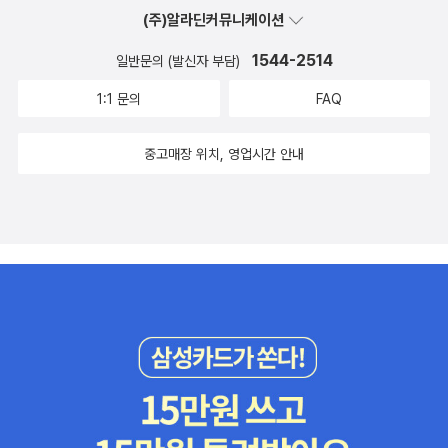
다.노신이 말한 미친 개란 돈과 권력에 눈이 멀어 사람을 무는 미친 개
(주)알라딘커뮤니케이션
까? 이런 으리으리한 이름을 꼭 붙여야 할까? 그저 ‘한 사람’을 바라
제국주의 일본을 말하는 것입니다.그 미친 개를 향해 큰 몽둥이를 들
보면서 ‘작은 이웃’을 들여다보는 ‘살림읽기(역사읽기)’는 안 팔리는
1544-2514
일반문의 (발신자 부담)
었던 분들이 계셔서 정말 다행입니다.3.1절이 있는 이 계절에 고개 깊
가?ㅅㄴㄹ※ 글쓴이숲노래(최종규) : 우리말꽃(국어사전)을 씁니다.
이 숙여서 경의를 표합니다!
1:1 문의
FAQ
“말꽃 짓는 책숲, 숲노래”라는 이름으로 시골인 전남 고흥에서 서재
도서관·책박물관을 꾸리는 사람. ‘보리 국어사전’ 편집장을 맡았고,
중고매장 위치, 영업시간 안내
‘이오덕 어른 유고’를 갈무리했습니다. 《선생님, 우리말이 뭐예요?》,
《쉬운 말이 평화》, 《곁말》, 《곁책》, 《새로 쓰는 비슷한말 꾸러미 사
전》, 《새로 쓰는 겹말 꾸러미 사전》, 《새로 쓰는 우리말 꾸러미 사
전》, 《책숲마실》, 《우리말 수수께끼 동시》, 《우리말 동시 사전》, 《우
리말 글쓰기 사전》, 《이오덕 마음 읽기》, 《시골에서 살림 짓는 즐거
움》, 《마을에서 살려낸 우리말》, 《읽는 우리말 사전 1·2·3》 들을 썼습
니다. blog.naver.com/hbooklove