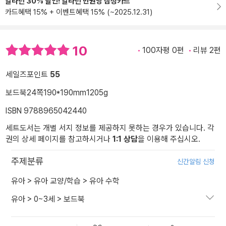
알라딘 30% 할인! 알라딘 만권당 삼성카드
카드혜택 15% + 이벤트혜택 15% (~2025.12.31)
10
100자평 0편
리뷰 2편
세일즈포인트
55
보드북
24쪽
190*190mm
1205g
ISBN 9788965042440
세트도서는 개별 서지 정보를 제공하지 못하는 경우가 있습니다. 각
권의 상세 페이지를 참고하시거나
1:1 상담
을 이용해 주십시오.
주제분류
신간알림 신청
유아
>
유아 교양/학습
>
유아 수학
유아
>
0~3세
>
보드북