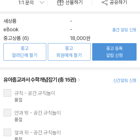
선물하기
공유하기
새상품
-
eBook
-
출간 알림 신청
중고상품 (6)
18,000원
중고
중고
중고 등록
알라딘에 팔기
회원에게 팔기
알림 신청
유아홈교과서 수학개념잡기 (총 15권)
신간알림 신청
규칙 - 공간.규칙놀이
품절
안과 밖 - 공간.규칙놀이
품절
앞과 뒤 - 공간.규칙놀이
품절