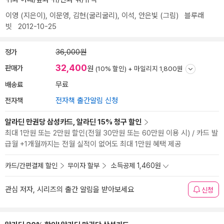
이영
(지은이),
이문영
,
김현(굴리굴리)
,
이석
,
안은빛
(그림)
블루래
빗
2012-10-25
정가
36,000원
32,400
판매가
원
(10% 할인) +
마일리지 1,800원
배송료
무료
전자책
전자책 출간알림 신청
알라딘 만권당 삼성카드, 알라딘 15% 청구 할인
최대 1만원 또는 2만원 할인(전월 30만원 또는 60만원 이용 시) / 카드 발
급월 +1개월까지는 전월 실적이 없어도 최대 1만원 혜택 제공
카드/간편결제 할인
무이자 할부
소득공제 1,460원
관심 저자, 시리즈의 출간 알림을 받아보세요
신청