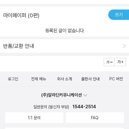
을 넣었구나 라고 이야기해주세요라고 되어있어서 아이들고 함께 연
네요..ㅎㅎㅎ저 케이스에 담아서 여행하거나 시골에 갈때 가방에 쏘~
계활동하기에도 좋더라구요 강아지야 나와서 같이 놀자 강아지는
쓰기
마이페이퍼 (0편)
옥 담아 지루한 여행길에 즐거운 놀이를 할수 있을듯해요..아이들은
강아지집 안에 있어요 강아지가 집안에 집밖에 이렇게 직접 열어보
실생활에서 알아가고 느끼는게 젤 오래남는다죠...^^위와 아래, 앞과
아서 안과 밖을 구분할수 있어서 재미있더라구요 부릉부릉 커다란
등록된 글이 없습니다
뒤, 안과 밖, 규칙에 관한 내용이 각각의 책을 통해 알수 있답니다..그
버스가 왔어요친구들이 버스안에 타고 있어요 이렇게 친구들이 버
럼 이 책으로 장거리 이동시 어떻게 활용할까요??1. 위와 아래차를
스밖으로 나오기도 하죠 !! 여기서는 !!'버스안에 세명이 있구나 , 그
반품/교환 안내
탈때 활용할수 있겠어요... 의자위에 앉을까? 의자아래로 내려올
런데 두명이 내렸네 , 버스안에 이제 한명이 있어 '하면서 말해주세요
래??화장실로 가서는.. 변기위에 앉자~, 세면대 위에서 씻을까?, 손
안에 있는것을 밖으로 빼면서 수의 가르기를 해보세요안과밖 뿐아니
건조기 아래에 손을 대고 말려볼까??이렇게 장거리 이동시 활용할수
라 수의 가르기까지 함께 시도하면 더욱 효과적일것같더라구요 :)
있겠죠...ㅎㅎ2. 앞과 뒤휴게소에서.. 저기 계산대 앞에서 계산을 해야
로그인
전체 메뉴
회사 소개
출판사 안내
PC 버전
해요.. 아빠 뒤에 서서 기다릴까? 고속도로를 달리면서 트럭앞에는
어떤 차가 있지?? 우리 차 뒤에는 어떤 차가 지나갈까??3. 안과 밖화
(주)알라딘커뮤니케이션
장실 안으로 들어가자, 화장실 밖에 나가서 두더지 잡기 하자..많이 춥
네 휴게실 안으로 들어가자~ 등등..^^;;4. 규칙이건 줄무늬 옷이나,
1544-2514
일반문의 (발신자 부담)
진열된 과자 같은걸 보면서 활용할수 있겠죠??아니면 보도블럭의 패
1:1 문의
FAQ
턴을 활용해서도 알려줄수 있겠더라요...ㅎㅎㅎ 설연휴 전에 아이들
과 시골에 내려가면서 휴게소나 차안에서 블루래빗책을 활용하고 사