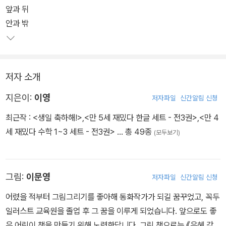
앞과 뒤
안과 밖
저자 소개
지은이:
이영
저자파일
신간알림 신청
최근작 :
<생일 축하해!>
,
<만 5세 재밌다 한글 세트 - 전3권>
,
<만 4
세 재밌다 수학 1~3 세트 - 전3권>
… 총 49종
(모두보기)
그림:
이문영
저자파일
신간알림 신청
어렸을 적부터 그림그리기를 좋아해 동화작가가 되길 꿈꾸었고, 꼭두
일러스트 교육원을 졸업 후 그 꿈을 이루게 되었습니다. 앞으로도 좋
은 어린이 책을 만들기 위해 노력한답니다. 그린 책으로는 《은혜 갚은