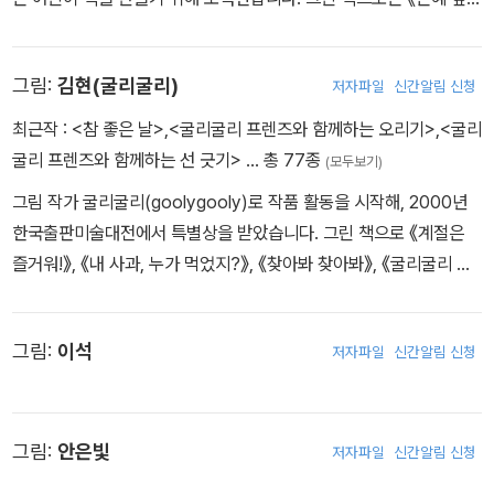
두꺼비》,《걸리버 여행기》가 있습니다.
그림:
김현(굴리굴리)
저자파일
신간알림 신청
최근작 :
<참 좋은 날>
,
<굴리굴리 프렌즈와 함께하는 오리기>
,
<굴리
굴리 프렌즈와 함께하는 선 긋기>
… 총 77종
(모두보기)
그림 작가 굴리굴리(goolygooly)로 작품 활동을 시작해, 2000년
한국출판미술대전에서 특별상을 받았습니다. 그린 책으로 《계절은
즐거워!》, 《내 사과, 누가 먹었지?》, 《찾아봐 찾아봐》, 《굴리굴리 프
렌즈 컬러링북》, 《꽃씨를 닮은 아가에게》 등이 있습니다.
그림:
이석
저자파일
신간알림 신청
그림:
안은빛
저자파일
신간알림 신청