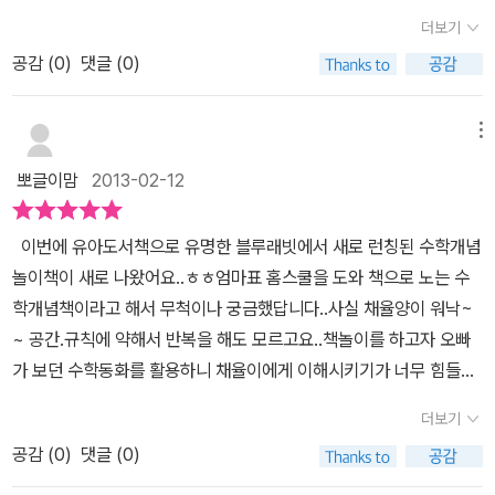
너무 좋아요 - 공간규칙놀이 한셋트에 4권의 책이 들어있답니다 !
더보기
블루래빗 홈페이지에서는 할인가로 판매되고 있어요32,400원
공감 (
0
)
댓글 (0)
엄마가 혼자서 어려운 수학 ! 엄마의 홈스쿨링을 도와주는 유아
홈교과서에요 -수학개념잡기 ! 공간 , 규칙놀이랍니다 총 4권의
책이 들어있어요위와 아래 , 앞과 뒤 , 안과밖 , 규칙 ! 요렇게 글자
메뉴
가 톡톡 튀게 되어있어요 ! 수학개념잡기 ! 블루래빗이에요 :)만 2
뽀글이맘
2013-02-12
세이상 사용할수 있어요 - 저희집은 6세 ,3세된 아이들이 있는데
요 -둘다 사용할수 있더라구요 !!규칙과 안과밖 ! 앞과뒤 위와 아래 !
이번에 유아도서책으로 유명한 블루래빗에서 새로 런칭된 수학개념
어떻게 알려줄까 고민일때 블루래빗책으로 읽어주시면 좋아할것같아
놀이책이 새로 나왔어요..ㅎㅎ엄마표 홈스쿨을 도와 책으로 노는 수
요 안과밖 안과 밖을 배우는 책이에요책표지에서부너 ! 욕조안
학개념책이라고 해서 무척이나 궁금했답니다..사실 채율양이 워낙~
에있는 여자아이욕조밖에 있는 남자아이를 알수가 있네요 :) 수학
~ 공간.규칙에 약해서 반복을 해도 모르고요..책놀이를 하고자 오빠
개념잡기 공간규칙놀이안과밖이랍니다:) 곰인형 , 자동차,로봇 , 재
가 보던 수학동화를 활용하니 채율이에게 이해시키기가 너무 힘들더
미있는 장난감들.장난감은 상자안에 있어요 이렇게 책안에 화살표
라구요..그래서 더더욱~ 관심있게 지켜보다가 이제서야 만나게 된 블
를 당겨주면 이렇게 장난감들이 나와용 :) 장난감은 상자밖에 있어
더보기
루래빗 수학개념잡기..ㅎㅎㅎ그럼 이번에 만나게된 수학놀이책 한번
요 ! 라고 안과밖을 알려주었어요 아랫쪽에 있는 tip실제로 아이와
공감 (
0
)
댓글 (0)
들여다 볼까요?? 처음 저희에게 뽀얀 속살을 들어낸 블루래빗 수학
함께 장난감을 상자나 바구니에 담아보세요그리고 상자안에 장난감
개념놀이책이예요..ㅋㅋ두툼한 보드북으로 4권이 한세트로 들어있