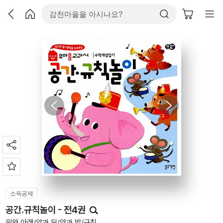
소득공제
공간.규칙놀이 - 전4권
위와 아래/앞과 뒤/안과 밖/규칙