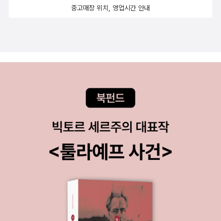
중고매장 위치, 영업시간 안내
진을 찍을려고 했었는데요..저희 애들이 5일 넘게 열감기를 5일동안
앓고 있어서 설연휴에 집과 병원만 들락달락 했답니다..다음에 시골
갈일이 생기면 꼭 활용해봐야겠어요...ㅎㅎㅎ 블루래빗책이 첫날 도
착하고 나서 아이들이 너무도 사랑해주던 모습입니다..ㅎㅎ서로 서로
자기꺼라고 난리도 아니였다죠..책읽기를 시킨것도 아닌데 유찬군은
스스로 꺼내서 읽어주시고...ㅋㅋㅋ채율이는 촉감책을 문질문질~ 하
면서 직접 느끼고 당겨보고, 돌려보고~~`너무너무 사랑해주셔서 사
진도 애들 잘때 몰래꺼내서 찍었다죠...그럼 각권의 책을 조금더 자세
히 살펴볼께요..ㅎㅎㅎ 보송보송한 촉감놀이로 시작하는 위와 아래
에 관한 수학개념놀이책이예요..위에는 비행기가 날아가고 아래에는
자동차를 타고 나들이를 가는 이야기로 시작해보았어요.. 꽃위로 나
비가 팔랑팔랑 날아가면서 하늘위에 그림을 그려놓았네요..아이들이
하늘위 그림과 의태어를 그림으로 나타내는 방법을 눈으로 보고 손으
로 만지면서 촉감을 느낄수 있어요..또한 달팽이가스멀스멀 기어가며
남겨놓은 자국도 느끼며 알아볼수 있답니다.또한 책마다 책놀이하
는 팁을 알려주어 활용하기에 너무 좋으네요..또한 꽃잎 위에 무당벌