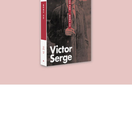
레, 땅속 두더지가 땅위로 나왔네 하면서 그림을 설명하면서 읽으면
활용이 두배가 될듯해요..ㅎ 연잎위로 개구리가 폴짝폴짝 뛰어요..
하면서 손가락으로 촉감을 느끼고 폴짝폴짝 뛰는 모습도 흉내내면서
놀았어요..ㅎㅎ연잎아래에는 물고기, 올챙이, 물방개가 노는 모습도
신기한지 책에서 눈을 못 떼더라구요..ㅋㅋ 땅위에는 개미가 기어가
고, 메뚜기, 다람쥐도 놀러나왔어요..ㅋㅋ땅속 두더지와 뱀, 애벌레,
지렁이등 땅속 동물에 대해서 이야기 나누고, 뱀이 자고 있는거 보니
겨울인가?? 하면서 이야기 나누는 즐거움이 두배가 되더라구요..ㅎ
ㅎ또한 활용팁에 나무의 줄기와 잎은 땅위에.. 나무 뿌리는 땅아래 설
명을 하면서 과학놀이까지 하는 시간이 되었답니다.. 하늘위 구름으
로 그림을 그리는 비행기.. 에어쇼 장면인가봐요..ㅋㅋ자동차를 타고
쌩쌩~~ 나들이 가는 곰가족..ㅋㅋㅋ부릉부릉~ 의성어도 그림과 함
께 촉감으로 느껴보았답니다...ㅎㅎㅎ 놀이동산에 직접가서 놀이기구
를 타면서 위아래~ 를 몸으로 느껴보면 너무 좋을듯해요..ㅋㅋ채율이
가 롤로코스터를 타는 친구들을 보면서 무섭겠다고 하더라구요..위에
있으면 떨어질것같아 무서워요~ , 아래있으면 안무서워요~ 하면