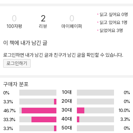
는 강아지가 있어요. 양의 뒤에는 돼지가 있어요. 호랑이의 앞에는 누
가 있나요? 호랑이 뒤에는 누가 있나요? 손으로 동물들을 앞으로 뒤
읽고 싶어요 0명
0
2
0
로 밀면서 앞과 뒤를 익혀요. 안과 밖 글 | 이영 그림 | 안은빛 책장을
읽고 있어요 1명
100자평
리뷰
마이페이퍼
잡아당겨서 상자 안에 있던 장난감을 밖으로 꺼내요. 책장을 밀어 넣
읽었어요 3명
으면 울타리 밖에 있던 양들이 안으로 쏙 들어가요. 책장을 잡아당겼
이 책에 내가 남긴 글
다 밀어 넣으면서 안과 밖을 익혀요. 규칙 글 | 이영 그림 | 이문영 주
로그인하면 내가 남긴 글과 친구가 남긴 글을 확인할 수 있습니다.
스, 케이크, 주스, 그 다음은 무엇이 올까요? 곰, 원숭이, 곰, 그 다음
로그인하기
에 누가 올까요? 회전판을 빙글빙글 돌려서 반복되는 규칙에 맞는 그
림을 찾아보아요.
구매자 분포
10대
0%
0%
20대
0%
3.3%
30대
10.0%
46.7%
40대
3.3%
33.3%
50대
0%
3.3%