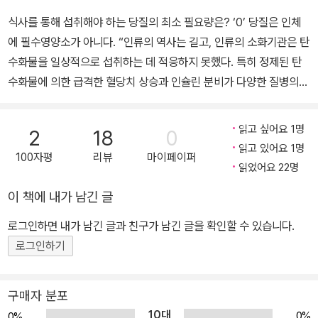
수 번역했다. 주요 번역서로는 《구멍》, 《1리터의 눈물》, 《세계가 만
보를 공유하면서 사람들의 다양한 질문에 답하고 있다. 저서로는 《 당
식사를 통해 섭취해야 하는 당질의 최소 필요량은? ‘0’ 당질은 인체
일 100명의 마을이라면》, 《또 하나의 로마인 이야기》 등 200여 권
뇨병에 밥 먹지 마라 》, 《 누구라도 스트레스 없이 살을 뺄 수 있다! 당
에 필수영양소가 아니다. “인류의 역사는 길고, 인류의 소화기관은 탄
이 있다.
질 제한 다이어트 》,《 당뇨병이 개선되는 당질제한식 》,《 당질제한식
수화물을 일상적으로 섭취하는 데 적응하지 못했다. 특히 정제된 탄
다이어트 》 등 다수가 있다. 트위터 https://twitter.com/ebe_koji
수화물에 의한 급격한 혈당치 상승과 인슐린 분비가 다양한 질병의
블로그 http://koujiebe.blog95.fc2.com.
원인이 되고 있다.” _영국 의학 교육 대표 교재 『인간 영양학: 기초 ·
식사 · 임상』 중에서 비만, 우울증, 아토피, 편두통, 당뇨병, 심장질환,
읽고 싶어요 1명
2
18
0
뇌졸중, 치매……. 현대인의 4대 사망 원인과 5대 질병의 원인인 ‘탄
읽고 있어요 1명
100자평
리뷰
마이페이퍼
수화물(당질) 과다증’ 탄수화물(당질)을 효과적으로 제한하는 것만으
읽었어요 22명
로 대다수 ‘생활습관병’을 고칠 수 있다! MBC 스페셜 <탄수화물의
이 책에 내가 남긴 글
경고> 연관 도서로 출간 즉시 일본 아마존 베스트셀러를 기록한 화제
의 책. 미국, 일본, 유럽 의학계가 격찬한 당질제한식의 세계적 권위자
로그인하면 내가 남긴 글과 친구가 남긴 글을 확인할 수 있습니다.
에베 고지의 《내 몸에 독이 되는 탄수화물》이 도서출판 이너북에서
로그인하기
출간되었다. ‘탄수화물(당질)을 과다 섭취해서 빨리 죽고 싶은가!’ 저
자는 탄수화물을 줄여야 산다고 경고한다. 《내 몸에 독이 되는 탄수화
구매자 분포
물》은 현대인의 4대 사망 원인과 5대 질병의 원인이 탄수화물이었음
10대
0%
0%