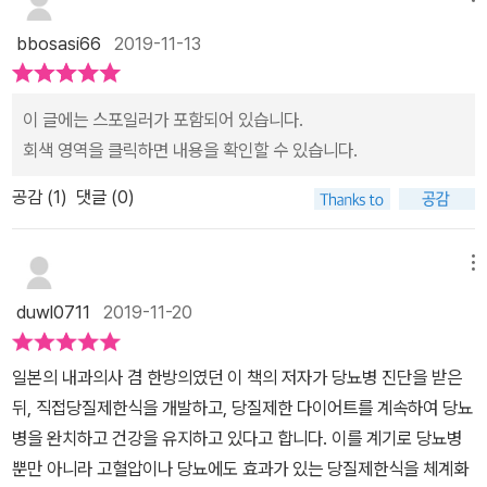
만, 우울증, 아토피, 편두통, 당뇨병, 심장질환, 뇌졸중, 치매.거의 만
례를 입증하고 있습니다. 우리가 잘 아는 대로, 탄수화물은 당질과
병통치 수준이라고 할 수 있다.오늘날 대부분의 병은 당질을 지나치
bbosasi66
2019-11-13
식이섬유로 이루어져 있습니다. 이 책에서 다루고 있는 주제는 여러
게 섭취하는 식습관에서 비롯된다는 사실입니다.분명한 것은 당질을
가지 우리 건강에 해로운 당질에 대하여 집중 설명하고 있습니다.제
지나치게 섭취하고 있다는 것이다.당질제한식의 효과에 대한 검증도
가 알기로도 우리의 실생활에서 당질은 심각하게 점증되고 있다고 생
이 글에는 스포일러가 포함되어 있습니다.
필요하겠지만, 그와 별개로 먹는 음식에 대해 생각해 봐야 한다.책을
각합니다. 음식을 만들 때도 설탕 등 당질이 들어가고, 패스트푸드점
회색 영역을 클릭하면 내용을 확인할 수 있습니다.
보면서 '당질제한식'에 효능과 식단에 대해 배울 수 있었다.이 책의 내
에서 마시는 청량음료나 아이스크림, 카페에서 마시는 커피 류, 빵이
용에 대한 반론도 있고, 아직까지 완전히 검증된 것은 아니다.하지만
공감 (
1
)
댓글 (0)
나 과자 등 도처에는 당질의 유혹이 넘쳐 납니다. 우리도 위식하지 못
무엇이든 지나침은 경계해야 하고, 당질에 대한 지나침이 있지 않은
한 사이, 이렇게 많은 당질을 먹다보니, 우리의 몸에서는 인슐린이 과
지는 생각해 볼 일이다.'골고루, 적당히'가 무엇이든 진리에 가까운 것
다 분비되고, 균형이 깨져서 다양한 생활습관병의 요인이 된다고 말
메뉴
같다.
합니다. 3대 영양소 중에서 혈당치를 높이는 물질은 당질 뿐이라고
duwl0711
2019-11-20
설명합니다.이 책의 부록으로 된, ‘당질제한식 실천편’에 보면, 당질이
많이 포함된 흰 쌀밥과 빵, 면류 같은 전분을 주성분으로 한 식품의 섭
일본의 내과의사 겸 한방의였던 이 책의 저자가 당뇨병 진단을 받은
취를 피하고, 그 대신 육류와 생선을 적극 권장하고 있습니다. 그리
뒤, 직접당질제한식을 개발하고, 당질제한 다이어트를 계속하여 당뇨
고, 당질이 많지 않는 음주도 무방하다고 설명해 주고 있습니다.당질
병을 완치하고 건강을 유지하고 있다고 합니다. 이를 계기로 당뇨병
제한식에는 세 가지가 있는데, 첫 번째로 슈퍼 당질제한식으로 세 끼
뿐만 아니라 고혈압이나 당뇨에도 효과가 있는 당질제한식을 체계화
모두 덩질을 제한하며, 주식을 섭취하지 않는 것입니다. 두 번 째로