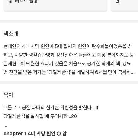
링. 레트로 물병
합
책소개
현대인의 4대 사망 원인과 5대 질병의 원인이 탄수화물이었음을 밝
히고, 다양한 생활습관병과 정신질환은 물론이고 미용 분야까지도 당
질제한식이 탁월한 효과가 있음을 처음으로 공개한 화제의 책. 당뇨
병 진단을 받은 저자는 ‘당질제한식’을 개발하여 6개월 만에 극복하
였고, 그 후로 당질제한 다이어트를 계속하여 건강한 몸을 유지하고
있다.
목차
당뇨병 완치를 계기로 본격적인 당뇨병 연구에 돌입하여 고혈압, 당
프롤로그 당질 과다의 심각한 위험성을 밝힌다…4
뇨병, 비만에 획기적으로 효과가 있는 ‘당질제한식’의 체계를 확립하
당질제한식을 실시할 때 주의사항…20
였으며, 그 결과를 바탕으로 연구와 치료를 거듭하여 이 책을 썼다. 생
활습관병을 예방하고 개선하기 위한 당질제한식의 31가지 포인트 외
chapter 1 4대 사망 원인 ① 암