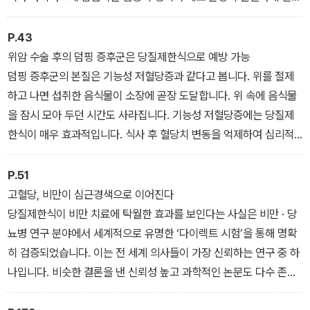
납니다. 이 손상을 회복하려면 세포가 증식해야 하는데 이때 DNA의
복제에 문제가 발생해 그 DNA가 세포 내에 축적되면 암세포가 생겨
P.43
납니다.
위암 수술 후의 덤핑 증후군은 당질제한식으로 예방 가능
덤핑 증후군의 본질은 기능성 저혈당증과 같다고 봅니다. 위를 절제
하고 나면 섭취한 음식물이 소장에 곧장 도달합니다. 위 속에 음식물
을 잠시 모아 두던 시간도 사라집니다. 기능성 저혈당증에는 당질제
한식이 매우 효과적입니다. 식사 후 혈당치 변동을 억제하여 심리적
안정에도 도움을 줍니다. 다른 정신질환을 함께 앓지 않는 한, 기능성
저혈당증은 거의 100% 개선되리라고 봅니다.
P.51
고혈당, 비만이 심근경색으로 이어진다
당질제한식이 비만 치료에 탁월한 효과를 보인다는 사실은 비만 · 당
뇨병 연구 분야에서 세계적으로 유명한 ‘다이렉트 시험’을 통해 명확
히 검증되었습니다. 이는 전 세계 의사들이 가장 신뢰하는 연구 중 하
나입니다. 비슷한 결론을 낸 신뢰성 높고 과학적인 논문도 다수 존재
합니다. 혈당치가 낮아지고 비만이 개선되며, 지방 수치가 좋아지고