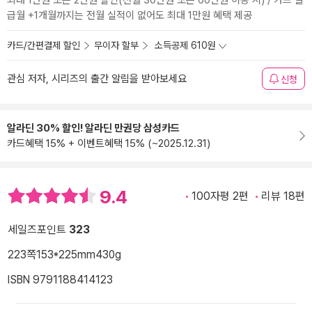
최대 1만원 또는 2만원 할인(전월 30만원 또는 60만원 이용 시) / 카드 발
급월 +1개월까지는 전월 실적이 없어도 최대 1만원 혜택 제공
카드/간편결제 할인
무이자 할부
소득공제 610원
관심 저자, 시리즈의 출간 알림을 받아보세요
신청
알라딘 30% 할인! 알라딘 만권당 삼성카드
카드혜택 15% + 이벤트혜택 15% (~2025.12.31)
9.4
100자평 2편
리뷰 18편
세일즈포인트
323
223쪽
153*225mm
430g
ISBN 9791188414123