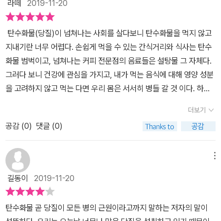
사람들은 우리 주변에서 흔하디 흔한 질병이 되어버렸다. 좀 귀찮고
라떼
2019-11-20
같이 혈당지수가 낮은 주식을 섭취하는 방법입니다. 물론, 세 끼를 제
영양소가 아니기에 우리가 식사로 섭취해야 하는당질의 최소필요량
힘은 들수 있을지 몰라도 앞으로 살아갈 우리의 인생을 건강하게 살
한하는 것이 효과적이지만, 집 밖에서 사회 생활을 하는 현대인들이
도 '0'이라는 것이다.그런 당질을 원하는 것은 우리 인간의 숙명.(사실
고자 한다면 나에게 맞는 식생활, 특히 작가가 말한 당질제한식을 하
탄수화물(당질)이 넘쳐나는 사회를 살다보니 탄수화물을 먹지 않고
꾸준한 실행을 하기 위해서는 두 끼 제한이 더 효과적일 수 있을 것입
우리는 스트레스 받을 때탄수화물을 먹으면 기분이 좋아지기도 한다)​
루 빨리 실행해 나가는 것이 무엇보다 중요한 것 같다. ​책 마지막 부록
지내기란 너무 어렵다. 손쉽게 먹을 수 있는 간식거리와 식사는 탄수
니다. 저자는 참고로, 식품별 당질의 양과 함께 섭취 가능, 조금 섭취
만약, 앞으로 남은 인생을 건강하게살고 싶다면 각자 자신의 상황에
으로 당질제한식 실천법과 식품별 당질의 양과 섭취 리스트에 대해
화물 범벅이고, 넘쳐나는 커피 전문점의 음료들은 설탕물 그 자체다.
가능, 삼가해야 할 식품으로 분류한 표도 함께 제공하고있으니, 집에
맞게 '맞춤형 다이어트'를 실시해야 한다. ​앞에서 말한 우리의 숙명_
아주 상세하게 적어 두었다. 부록을 기준으로 세끼나 두끼까지는 처
그러다 보니 건강에 관심을 가지고, 내가 먹는 음식에 대해 영양 성분
서 음식 재료를 준비할 때 참고하시면 도움이 될 것입니다.^>^
당.이 당질을 원하는 우리의 욕구는 본능이다.지금이야 '재수없으면 1
음부터는 힘들듯해 지난 금요일부터 하루 한끼 당질을 제한하는 쁘띠
을 고려하지 않고 먹는 다면 우리 몸은 서서히 병들 갈 것 이다. 하지
50세까지 산다'고 하지만, 먼 옛날 인류는 3, 40세를 넘기기도아주
당질제한식을 실행해보았더니 전보다 속은 조금 편해진듯한 기분이
만 사람들은 몸에 안 좋은 걸 알면서도 쉽게 끊지 못한다. 세상에 널린
어려웠다​그러한때에 인체의 지방 축적은생존 가능성을 높여주며 굶
더보기
다. 나부터 실천하는 건강한 식습관이 우리 가족을 위한 길이 될 것이
탄수화물을 보고 쉽게 지나칠 수 있는 사람은 드물기 때문이다.하지
주림에 맞서는 유일한 안전대책이였다.특히, 출산의 책임지고 있는
고 나아가 우리 사회, 우리 나라가 건강해질 수 있다고 믿어본다. 이로
공감 (
0
)
댓글 (0)
만 이 책을 읽고 탄수화물이 얼마나 내 몸에 좋지 않은지 알게 되었다.
우리 여성들은더욱이 단 음식과 탄수화물을 좋아한다.​우리 인체는 당
인해 의료비 대폭 절감효과로 인해 경제부활의 기폭제가 될 수 있다
그저 막연하게 탄수화물을 많이 먹으면 살찐다고만 알고 있었는데 그
질을 흡수로혈당치가 높아지면 '베타 엔돌필'이라는쾌락 유발 물질이
는 작가의 기대감에 부흥할 그 날이 올 수 있기를 기대하며 책을 덮었
이상의 충격적인 사실들을 많이 알게 되었다.그러니 최대한 당질 섭
메뉴
나오기 때문이다.​당질 제한으로 다이어트 외 역류성 식도염이나 알러
다. ​
취를 줄여야 하고, 배가 부를 때 까지 먹어서도 안 된다. 탄수화물이
지 등 기타 유사 질병들의 발병률을 낮추고 예방하는 효과를 얻을 수
길동이
2019-11-20
발암의 위험은 물론 혈관까지 손상시켜 동맥경화와 뇌졸중의 위험도
있다고 하니건강한 신체와 멋진 바디를 원한다면이제 당질 제한은 필
일으 킬 수 있다니 놀랍지 않은가. 탄수화물을 먹는 사소한 식습관이
수며우리의 숙명이다.(*당질은 탄수화물과 식이섬유를 포괄하는 개
탄수화물 곧 당질이 모든 병의 근원이라고까지 말하는 저자의 말이
우리의 몸 여기저기를 망치는 것 이다. 대부분의 병의 원인은 생활습
념)