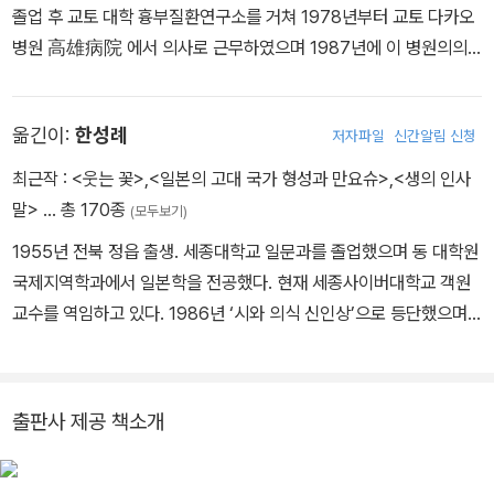
졸업 후 교토 대학 흉부질환연구소를 거쳐 1978년부터 교토 다카오
병원 高雄病院 에서 의사로 근무하였으며 1987년에 이 병원의의
醫 국장에 올랐고 2000년에는 이사장에 취임했다. 2001년 자신이
당뇨병 진단을 받아 ‘당질제한식’을 개발하여 6개월만에 극복하였고,
옮긴이:
한성례
저자파일
신간알림 신청
그 후로도 당질제한 다이어트를 계속하여 건강한 몸을 유지하고 있
다. 당뇨병 완치를 계기로 본격적인 당뇨병 연구에 돌입하여 고혈압,
최근작 :
<웃는 꽃>
,
<일본의 고대 국가 형성과 만요슈>
,
<생의 인사
당뇨병, 비만에 획기적으로 효과가 있는 ‘당질 제한식’의 체계를 확립
말>
… 총 170종
(모두보기)
하였으며, 이 연구로 일본사회에 큰 반향을 일으켰다. 다카오 병원은
1955년 전북 정읍 출생. 세종대학교 일문과를 졸업했으며 동 대학원
지금까지 3,300명이 넘는 실제사례를 통해 당질제한식의 효과를 입
국제지역학과에서 일본학을 전공했다. 현재 세종사이버대학교 객원
증하고 있다. 저자는 당질제한식이 생활습관병 외에도 정신질환, 알
교수를 역임하고 있다. 1986년 ‘시와 의식 신인상’으로 등단했으며,
레르기 등 폭넓은 질병의 예방과 치료, 다이어트와 미용에도 효과가
‘허난설헌 문학상’, 일본의 ‘시토소조 문학상’, ‘포에트리 슬램 번역문
있음을 증명했다. 그뿐 아니라 암 예방에도 당질제한 다이어트가 탁
학상’, 레바논의 ‘나지 나만 문학상’ 등을 수상했다. 저서로는 한국어
월하다는 것을 확인하고 연구를 계속하고 있다. 현재 재단법인 다카
시집 《실험실의 미인》, 《웃는 꽃》, 일본어 시집 《감색 치마폭의 하늘
오 병원 이사장과 사단법인 일본 당질제한의료추진협회 이사장으로
출판사 제공 책소개
은》, 《빛의 드라마》, 네덜란드어 시집 《길 위의 시》, 인문서 《일본의
활동하고 있다. 2007년부터는 ‘닥터 에베의시시콜콜 당뇨병 일기
고대 국가 형성과 만요슈》 등이 있으며, 한일 대표 시인의 시집을 다
糖尿病徒然日記 ’라는 블로그를 운영하며 당질제한 다이어트 정