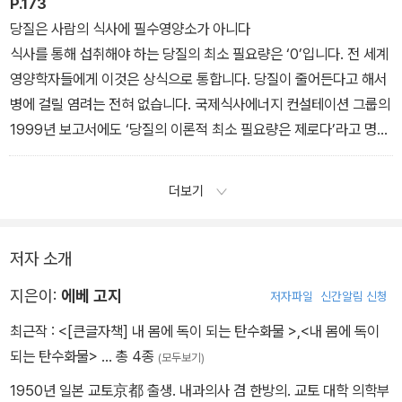
혈압이 내려갑니다. 이렇듯 당질제한식은 동맥경화를 예방하는 데 좋
P.173
은 효과를 보입니다.
당질은 사람의 식사에 필수영양소가 아니다
또한 당질제한식을 하면 온 몸의 혈액 순환이 개선되어 체내에 필요
식사를 통해 섭취해야 하는 당질의 최소 필요량은 ‘0’입니다. 전 세계
한 인슐린의 양이 줄어들고 대사가 전반적으로 원활해집니다. 이처럼
영양학자들에게 이것은 상식으로 통합니다. 당질이 줄어든다고 해서
당질제한식은 심혈관계 질환인 심근경색 예방에도 좋습니다.
병에 걸릴 염려는 전혀 없습니다. 국제식사에너지 컨설테이션 그룹의
1999년 보고서에도 ‘당질의 이론적 최소 필요량은 제로다’라고 명기
되어 있습니다.
더보기
저자 소개
지은이:
에베 고지
저자파일
신간알림 신청
최근작 :
<[큰글자책] 내 몸에 독이 되는 탄수화물 >
,
<내 몸에 독이
되는 탄수화물>
… 총 4종
(모두보기)
1950년 일본 교토京都 출생. 내과의사 겸 한방의. 교토 대학 의학부