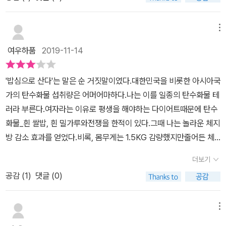
로 반드시 음식을 통해 섭취를 해야하는 영양소로서, 당질이 식사를
질제한식을 한 경우에도 암수치가 떨어지는 치료효과가 있었다고 합
통해 섭취해야 할 최소 필요량이 '0'이며, 따로 섭취하지 않고도 단백
니다. 체내 케톤체 농도를 증가시키는방법은 당질을 일정 수준으로
질과 지방이 들어가 있는 음식만으로 당질이 충분히 확보가 가능하다
메뉴
제한하는 것입니다. 당질제한식은 지방질이50~60%이지만, 케톤
는 작가의 말에 의문이 들었다. 그러나 책을 읽어 갈수록 탄수화물의
식이요법은 지방질이70~80%, 당질이 5% 이하로 더욱 강화된 식
여우하품
2019-11-14
유해성과 과다섭취로 인한 문제점들을 알게 되면서 그의 말에 의도를
이요법이라고 하니, 일반적인 식생활에 적용하기에는 상당한 노력이
정확히 알 수 있게 되었다.​현대인의 주요 사망원인인 암, 심근경색, 뇌
필요하다는 것을 알 수 있습니다.이 외에도 동맥경화에 기름기가 많
'밥심으로 산다'는 말은 순 거짓말이였다.대한민국을 비롯한 아시아국
졸증, 폐렴, 당뇨 등은 물론이고, 그와 연계된 각종 합병증 그리고 생
은 지방질 보다, 당질 과다로 인하여 생기는 체내 지방질이상이 문제
가의 탄수화물 섭취량은 어머어마하다.나는 이를 일종의 탄수화물 테
활습관병인 꽃가루 알레르기, 비염, 천식, 여드름, 건선피부, 역류성
라고 합니다. 많은 당질을 분해하기 위해 생기는 과다한 인슐린이 혈
러라 부른다.​여자라는 이유로 평생을 해야하는 다이어트때문에 탄수
식도염 등과 같은 질병들이 당질 과다가 원인으로 생기는 것이며, 따
당치를 낮추는 것 외에혈당을 체지방으로 변환시키는 작용을 하는 것
화물_흰 쌀밥, 흰 밀가루와전쟁을 한적이 있다.그때 나는 놀라운 체지
라서 평상시 당질제한식을 습관화하면 병의 치료는 물론이고 예방효
입니다. 책의 마지막 부록에는 당질제한식 실천법이 실려 있습니다.
방 감소 효과를 얻었다.비록, 몸무게는 1.5KG 감량했지만줄어든 체
과까지 탁월함을 작가는 구체적인 사례와 예시들을 보여주며 강조한
이는 익히알고 있듯이 전분류나 당질이 많은 식품을 줄이고 지방과
지방만큼 근육량으로 대체하였다.​혹자는 과일은 살이 찌지 않는다.과
다. ​사실 바쁜 현대를 살아가는 우리가 과다한 당질을 섭취를 하고 있
더보기
단백질이 많은 반찬을 섭취하는 것입니다. 당질을피하는 방법이 핵심
일은 당질이 아니라고 생각한다.하지만 과일의 대부분은 당질임을.​또
음은 인정할 수 밖에 없다. TV와 인터넷에는 각종 먹거리와 맛집 소
이므로 과식만 하지 않으면 육류, 생선, 볶거나튀긴 음식도 마음껏 먹
공감 (
1
)
댓글 (0)
한 사람들은 당질을 줄이면 마치 큰 병에라도 걸릴것처럼 말한다.당
개로 넘쳐나고, 전화 하나로 모든 음식들이 집으로 배달이 되는 시대
어도 되며 증류주와 같은 음주도 괜찮다고 합니다. 참고로, 다카오 병
질은 인체의 필수영양소가 아니다.​필수영양소는 사람에게는 없어서
에 살고 있다보니 과식과 폭식으로 인해 당질을 과다섭취는 어쩌면
원에서 권장하는 식사법도 설명하고 있습니다. 세 끼 식사모두 당질
는 안 되지만인체에서는 만들지 못하는 것이다.필수 아미노산이라든
메뉴
당연한 것이 되었고, 비만, 대사증후군, 고혈압, 당뇨병을 갖고 있는
을 제한하는 슈퍼 당질 제한식과 두 끼를 제한하고 한 끼는 현미 등과
지 필수 지방산, 비타민, 미네랄, 미량원소 등을 말한다. ​당질은 필수