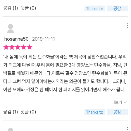
과 식이섬유를 함께 일컫는 말이지만, 이 책에서는 주로 탄수화물을
고지혈로 인해 식습관과 운동 처방을 받고 탄수화물을 제한해 체중을
공감 (
1
)
댓글 (0)
말하고 있다.인체의 활동에 필요한 영양소를 섭취하는 방법으로는 지
감량한 결과는 단순히 몸무게의 변화만 가져온 것이 아닌 담당의사조
방질, 단백질, 당질 이렇게 3개로 나눌 수 있다.당질을 포도당으로 분
차 깜짝 놀랄정도의 정상수치를 보여주고 있어 책의 내용에 더 고개
해되어 주에너지원으로 쓰이고 있다는 것이 지금까지 내가 알고 있는
메뉴
가 끄덕여졌다. ​탄수화물을 너무 섭취하지 않으면 물론 좋지 않지만
얄팍한 건강 상식이었다.그렇기에 당질을 제공할 수 있는 탄수화물을
과잉 섭취로 인해 남는 부분은 지방으로 변하게 되고 그로 인해 지방
hosanna50
2019-11-11
많이 섭취하고, 몸에 해로운 지방질의 섭취를 줄여야 한다고 알고 있
간이나 복부지방이 쌓이게 되어 결과적으로 좋지 않다는 것을 알고는
었다.하지만 이 책에서는 그 반대로 이야기하고 있다.지방질이 유익
있었지만 책을 보면서 생각했던 것보다 탄수화물의 위험성에 대해 알
‘내 몸에 독이 되는 탄수화물’이라는 책 제목이 당황스럽습니다. 우리
하고, 당질이 해롭다고 말하고 있다.지방질이 분해되어 생성된 케톤
게 되어 가족의 식단을 더 신경써야겠다는 생각이 많이 들었다. 더군
가 학교에 다닐 때 우리 몸에 필요한 3대 영양소는 탄수화물, 지방, 단
체라는 것이 포도당의 역할을 충분히 하고 있기에 지나친 당질의 섭
다나 나의 식습관을 따라 아이조차 탄수화물을 좋아하니 건강을 위해
백질로 배웠기 때문입니다.이토록 필수 영양소인 탄수화물이 독이 된
취를 줄여야 한다고 주장한다.당질제한식이란 당질을 만들어내는 탄
서라도 당질 제한식을 실천해야겠다.
다니 그럼 먹지 말아야하는가? 라는 의문이 들기도 합니다. 그러나,
수화물 함량이 높은 쌀이나 밀가루와 같은 음식을 피하는 것이다.주
이런 오해와 걱정은 한 페이지 한 페이지를 읽어가면서 해소가 됩니
위에서-가끔 방송에서도- 당질제한식을 하는 분들을 가끔 볼 수 있
다.저자는 이 책에서 탄수화물에 포함되어 있는 ‘당질’의 폐해에 대해
다.이로 인해 얻을 수 있는 효과는 정말 엄청나다.사실 당질에 가장 민
더보기
서 잘 설명을 해 주고 있습니다. 저자 자신이 2001년에 당뇨병 진단
감한 사람들은 당뇨병 환자들이였고, 그들을 상대로 당질제한식을 제
공감 (
1
)
댓글 (0)
을 받고, 스스로 개발한 ‘당질제한식’으로 관리한 결과, 6개월만에 당
공하였다.그런데 그들에게서 부가적으로 반응들이 나타났는데, 간략
뇨병을 극복했다고 합니다. 그리고, 그 이후 지금까지 당질제한식의
히 정리하면 아래와 질병에도 좋은 효과를 보여주고 있다고 한다.비
전도사로 활동하면서 3,300명이 넘는 당질제한식의 효과의 실제사
메뉴