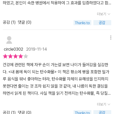
하였고, 본인이 속한 병원에서 적용하여 그 효과를 입증하였다고 합
스탠다드 당질제한식으로 세 끼 중 두 끼의 당질을 제한하고 한 끼만
니다. 저자는 현대인의 대부분이 당질을 과다 섭취하는 식생활을 가
주식을 취하고 권고합니다. 세 번째로 쁘띠 당질제한식이 있는데, 이
더보기
졌다고 합니다. 이에따라 하루에 몇 번씩 혈당치가 높아지게 되고, 온
방법은 세 끼 중 한 끼만 당질을 제한하는 방법입니다. 이 책의 차례
공감 (
1
)
댓글 (0)
몸의 현관이 조금씩 손상되어 혈관에 치명적인 결함을주어 심근경색,
만 꼼꼼히 읽어도 이 책의 내용 전반을 이해할만하다고 생각합니다.
뇌경색과 같은 질병도 일으킨다고 합니다. 당질로인하여 당뇨병, 대
나는 평소에 커피도 단 커리를 좋아합니다. 실례를 들면, 스타벅스의
사증후군, 비만, 고혈압 뿐만 아니라 혈관 질환까지 영향을 주고 있다
메뉴
‘카라멜 마끼야또’ 광팬이기도 합니다. 그러나 이 책을 읽으니, 건강하
는 것을 알게 되었습니다. 저자는 책에서 대표적인 질병과 당질과의
circle0302
2019-11-14
기 위해서는 단 것을 줄이는 습관이 필수적이라고 생각합니다.
관계에 대해서 상세히 설명하고 있으며,대표적 질병 이외의 다양한
질병 증상의 원인이 되는 당질 과다증에 대해서도 설명하고 있으며,
건강에 관련된 책에 자꾸 손이 가는걸 보면 나이가 들어감을 실감한
당질제한으로 인한 부수적인 효과에 대해서도 언급하고 있습니다. 일
다. <내 몸에 독이 되는 탄수화물> 이 책은 평소에 빵을 포함한 밀가
부 질병이나 경구 혈당 강화제 및 인슐린투약을 하시는 분들에 대해
루 음식을 워낙 좋아하는 터라, 탄수화물 자체의 유해성을 인지하지
서는 주의가 필요하다는 것도 언급하고 있으니, 해당 사항이 없는지
못한다면 줄이는 것 조차 쉽지 않을 것 같아, 내 나름의 독한 결심을
꼭 확인하시기바랍니다. 내용 중에 가장 관심이 많은 암과 혈관질환
하면서 읽게 된 책이다. ​사실 책을 읽기 전까지는 탄수화물, 즉 당질은
에 영향이 있다는 것이 흥미로웠습니다.아직 연구가 진행중이지만,
당연히 꼭 필요한 필수영양소라고 생각했다. 하지만 필수영양소란 사
암을 예방하거나 치료하는데 케톤체가 주목을 받고 있다고 합니다.
더보기
람에게 없어서는 안되며 인체에서 스스로 만들어 내지 못하는 물질들
동물실험 단계에서 암세포 증식억제 효과가 있다고 하며, 암환자가당
공감 (
1
)
댓글 (0)