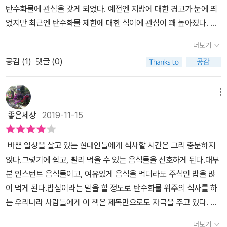
탄수화물에 관심을 갖게 되었다. ​예전엔 지방에 대한 경고가 눈에 띄
었지만 최근엔 탄수화물 제한에 대한 식이에 관심이 꽤 높아졌다. 탄
수화물(당질) 과다 섭취는 암, 심장질환, 페렴, 뇌혈관 질환, 정신질
더보기
환, 당뇨병의 원인이 된다고 저자는 말하고 있는데 최근 '명의'란 프로
공감 (
1
)
댓글 (0)
그램을 통해 암환자에게 당 성분이 굉장히 안좋다는 이야기를 듣고
놀랐던 적이 있었는데 책의 내용은 그것과 일맥상통하는 부분이 있어
이해가 빨리 갔던 것 같다. 더군다나 한국인들에게 가장 많이 일어나
메뉴
고 한번 걸리면 치명적일 수 밖에 없는 질병들인지라 당질 과다 섭취
좋은세상
2019-11-15
가 얼마나 위험한지 인지할 수 있었는데 그저 단순히 몸매를 위해 탄
수화물 섭취를 줄여야한다는 방식에서 아프지 않고 건강한 삶을 위한
바쁜 일상을 살고 있는 현대인들에게 식사할 시간은 그리 충분하지
당질의 제한은 필수적으로 선택해야할 사항으로 다가와졌다.​하지만
않다.그렇기에 쉽고, 빨리 먹을 수 있는 음식들을 선호하게 된다.대부
사실 고기보다 끊기 힘든것이 탄수화물이라 최근 늘어난 체중을 감량
분 인스턴트 음식들이고, 여유있게 음식을 먹더라도 주식인 밥을 많
하기 위해 밥을 제한하고 있는데 가만히 생각해보니 지금 당장 밥을
이 먹게 된다.밥심이라는 말을 할 정도로 탄수화물 위주의 식사를 하
먹지는 않았지만 대체 식품으로 빵이나 밀가루 음식을 선택했던 것을
는 우리나라 사람들에게 이 책은 제목만으로도 자극을 주고 있다. 이
떠올려보면 깊이 생각하지 않고 먹고 싶다라고 느꼈던 음식의 대부분
책에서 저자가 주장하는 내용은 '당질제한식'이다.당질이란 탄수화물
이 탄수화물이었음에 놀라게 되었다. ​그리고 최근 남편이 지방간과
더보기