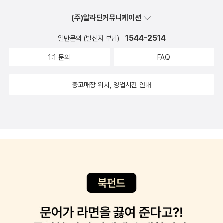
라는 인스턴트 차종류도 여러번 타서 마셨다. 단맛이 위에는 좋다고
(주)알라딘커뮤니케이션
알았기에평소보다 단맛을 많이 섭취했다. 그래서 였을까. 나는 무척
우울했다.이 책을 읽으면서 단맛을 끊었다.나는 예민한 편이라 그런
1544-2514
일반문의 (발신자 부담)
지 단맛을 끊은지 며칠 안됐는데 기분이 훨씬 나아졌다.​암, 심장질환,
1:1 문의
FAQ
뇌졸중, 당뇨병 등 당질제한식의 효과는 여러 질병에 개선내지는 완
치효과를준단다. 피부 에도 좋고,심지어 속눈썹의 길이도 길어진다니
중고매장 위치, 영업시간 안내
놀랍지 않은가.당질제한식은 고기나 생선, 달걀 섭취량이 늘어 나므
로 고단백 식당이라고 한다. 따라서혈청 알부민의 양도 많아진다고
했다. 그러면 감염증 예방에도 도움을 줄 수 있단다.알부민은 감염증
을 예방할 뿐 아니라 골다공증이나 치매를 예방하는데도 도움을 준단
다.​당질 과다는 주요 사망원인으로 지목된 모든 병의 위험 요인이며,
당질제한식은 그에 대한 효과적인 해결책이라고했다. 이 책의 내용이
일반인들에게 건강상식으로 알려지려면 어느 정도는 시간이 걸릴 것
이다.그동안에 또 새로운 건강상식이 나오는건 아니지 모르겠다.나는
굳이 다이어트를 안해도 될 몸매다.앞으로 다이어트가 필요한 사람들
에게당질 제한효과에 대해 알려줘야겠다.건강에 관심있는 사람들에