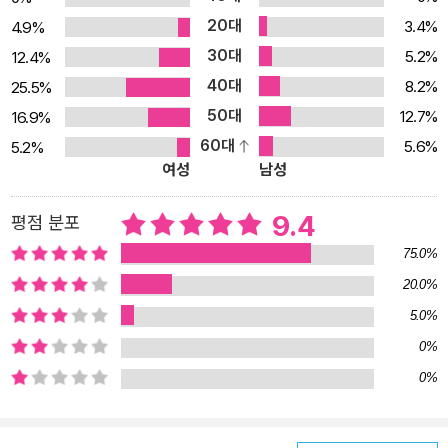
을 밝히고, 다양한 생활습관병과 정신질환은 물론이고 미용 분야까지
20대
3.4%
4.9%
도 당질제한식이 탁월한 효과가 있음을 처음으로 공개한 화제의 책이
30대
5.2%
12.4%
다. ‘탄수화물(당질)을 과다 섭취하면 혈당치가 오르고 높은 인슐린
40대
상태가 되며 이는 만병의 근원이 된다. 당질을 제한하면 혈당치가 안
8.2%
25.5%
정되고 혈액순환이 좋아지며 인슐린 분비가 억제되어 대사가 안정된
50대
12.7%
16.9%
다. 이러한 당질제한식은 현대인을 괴롭히는 갖가지 병을 예방하고
60대
5.6%
5.2%
여성
남성
치료할 수 있다. 당질제한식은 단순히 고혈압이나 당뇨병 같은 고치
기 힘든 환자들만을 위한 식이요법이 아니다.’ 2001년 당뇨병 진단을
9.4
평점 분포
받은 저자는 ‘당질제한식’을 개발하여 6개월 만에 극복하였고, 그 후
로 당질제한 다이어트를 계속하여 건강한 몸을 유지하고 있다. 당뇨
75.0%
병 완치를 계기로 본격적인 당뇨병 연구에 돌입하여 고혈압, 당뇨병,
20.0%
비만에 획기적으로 효과가 있는 ‘당질제한식’의 체계를 확립하였으
5.0%
며, 그 결과를 바탕으로 연구와 치료를 거듭하여 이 책을 썼다. 당질제
0%
한식으로 효과가 검증된 질병의 수는 헤아릴 수 없이 많다. 이 책에서
0%
거론한 질병만을 정리해도 다음과 같다. ‘간암, 췌장암, 식도암, 대장
암, 유방암, 자궁암, 신장암, 심근경색, 동맥경화, 뇌경색, 뇌출혈, 폐