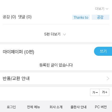
본능적으로 탄수화물을 섭취하고자 하는 데 이는 당질을 변화시켜 지
파스타,국수,과자....​이렇게 많은 탄수화물 음식이 내 몸에 독이 된다
방으로 저장하고자 하는 욕구 때문이라고 한다. 그러므로 적절히 우
더보기
니, 처음엔 제목이 의아스러웠다.이제부턴 밥도 빵도 먹지 말라는 얘
리 몸과 타협해 당질의 양을 줄이는 노력이 필요하다고 조언한다.그
공감 (
0
)
댓글 (0)
기인가 싶었다. 오래 전에 학교에서 우리 몸에 필요한 3대 영양소가,
는 부록으로 당질제한식을 실천하는 법과 식품별 당질을 표시해주며
탄수화물, 지방, 단백질 이라고 배웠는데....과학상식도 그렇고 의학상
먹어도 되는 것과 피해야 하는 식품도 소개하고 있다. 세 끼중 한 끼만
식도 시간이 지나면 새로운 학설이 나오곤 한다. 지방이 해롭다고 했
5편 더보기
제한하는 것과 두 끼, 세 끼 모두를 제한하는 방법이 있다. 그의 수고
던 건 예전의 학설이고, 이젠 탄수화물이 해롭다고 한다.​저자는 책의
가 이 땅에서 질병으로 고통당하는 이들에게 희망이 될 것 같다.
프롤로그 에서부터 당질제한식의 가장 큰 장점은 당뇨병 환자의 식후
쓰기
마이페이퍼 (0편)
고혈당을 개선하여 정상수준으로 조절하는데 큰 효과가 있다고 했다.
식품에 포함된 3대 영양소인 당질, 지방질, 단백질 중 오직 당질만이
등록된 글이 없습니다
혈당치를 높인다고도 했다.한편 암은 고혈당이나 고인슐린혈증이 있
으면 발생 위험이 높아진다고 했다. 고혈당과 고 인슐린혈증은 동맥
반품/교환 안내
경화의 요인이기도 하며 뇌경색, 심근경색으로 이어지기도 한단다.​이
책에서 놀라웠던건 우울증도 당질제한식을 하며 개선된다는 얘기였
다. 나는 올 가을에신경성 위염으로 한달이 넘도록 고생했다. 식사를
하기 힘들어 떡집에서 약밥을 사먹었다.평소엔 너무 달다고 사지 않
로그인
전체 메뉴
회사 소개
출판사 안내
PC 버전
았는데, 올가을엔 여러번 샀다. 그리고 마트에서 파는 <단호박마차>