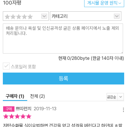
렴, 우울증, 졸음, 조급증, 권태로움, 기능성 저혈당, 조현병, 당뇨병,
100자평
게시물 운영 원칙
당뇨병 합병증, 비만, 역류성 식도염, 편두통, 꽃가루 알레르기, 알레
카테고리
르기성 비염, 아토피성 피부염, 천식, 심상성 건선, 혈관성 치매, 알츠
하이머병, 불임증, 생리불순, 생리통, 감기, 충치·치주염, 지방간, 폐기
종, 요통, 무릎 통증, 빈뇨, 치질, 가늘어지는 속눈썹, 끝이 갈라지는
모발, 탈모, 건조한 피부…….’ 이 책은 탄수화물의 독으로부터 인류를
구원할 현대인의 지침서로서 생활습관병을 예방하고 개선하기 위한
당질제한식의 31가지 포인트 외에도 식품별 당질의 양과 먹어도 좋은
현재
0
/280byte (한글 140자 이내)
식품, 피해야 할 식품 등을 꼼꼼하게 부록으로 엮었다. 이는 당질제한
스포일러 포함
식을 실행하는 데 훌륭한 길잡이가 되어 줄 것이다.
등록
구매자 (1)
전체 (2)
쁘띠런치
2019-11-13
메뉴
저탄수화물 식이요법하면 건강을 얻고 성격을 버린다고 하던데 ㅎ쌀