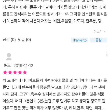
섬뜩하다. 우리는 오늘날 너무나 많은 당질을 섭취하고 있기 때문이
관 병이라는 사실을 잊지 말자. 그런 이유로 우리의 혈당을 올리는 탄
다. 특히 어린아이들은 거의 날마다 과자를 갖고 다니면서 먹는다. 어
수화물은 줄이고, 혈당치를 올리지 않는 지방질과 단백질을 섭취 하
른들도 간식이라는 이름으로 빵과 과자 그리고 각종 인스턴트 음식을
는 것 만으로도 큰 도움이 되는 것 이리라. 사실 탄수화물 제한으로 너
거의 날마다 먹어 치운다.저자는 비만,우울증, 아토피, 편두통, 당뇨
무 많은 장점이 있고, 너무 과하다는 느낌이 들 정도다. 마음의 불안정
병 뿐만 아니라 심장질환과 뇌졸증과 각종 암들과 치매까지 당질을
해소는 물론 마음과 얼굴이 온화해지며 미용에도 좋아진다니너무 과
더보기
제한하면 놀라운 효과가 나타났다고 말한다. 저자는 병원을 운영하면
하게 홍보하는 느낌이 나지만 그래도 우리 몸에 좋지 않다는 것을 알
공감 (
0
)
댓글 (0)
서 당뇨병 치료를 위해 당질제한식을 오랫동안 해 왔다고 한다. 그러
게 된 이상 실천해본다고 해소 손해 보는 일은 아닐 것이다.내 몸에 독
나 제도권안에서는 이를 받아들이지 않았다. 물론 현재는 도입하고자
이 되는 탄수화물이 무엇이고, 무엇을 먹으며 안되고, 어떤 것들을 먹
추진하고 있지만 이러한 치료는 이미 미국에서는 주목을 받고 있다고
메뉴
어야 할지 막막했는데 책의 부록으로 식품별 당질 항목표가 있어서
한다. 그런데 저자는 오랫동안 당뇨병 환자들 뿐만 아니라 다른 환자
챙겨보면서 골라 먹을 수 있을 것 같아 더 도움이 될 것 같다. 이 책을
허브
2019-11-12
들에게서도 많은 효과가 나타났다고 한다. 이러한 효과들을 집중, 관
통해 탄수화물이 얼마나 우리 몸에 해로운지 알게 되었으니 앞으로
찰한 결과를 책으로 펴내 말하고 있다.그렇다면 아토피같은 피부병에
조금씩 제한해 나가면서내 건강을 돌보고 챙겨야 겠다.
꽤 오래전에 다이어트를 하려면 탄수화물을 덜 먹어야 한다는 얘기를
도 이것이 효과를 볼 수 있었을까? 저자는 이렇게 설명한다. 당질을
들었다.그때 탄수화물의 종류를 알고보니 참 많았다. 밥이나 떡 뿐아
과다 섭취하면 혈액순환이 나빠지고 인슐린을 다량으로 분비하도록
니라 감자, 고구마,옥수수 심지어는 밤까지도 탄수화물이 많은 식품
촉진해 대사를 심하게 교란시킨다는 것이다. 저자는 태생적으로 인간
이었다. 어디 그뿐인가.맛있는건 모두 밀가루 라고 생각할 정도로 밀
은 탄수화물을 섭취하려고 노력한다고 말한다. 특히 여성의 경우는
가루로 만든 맛난 먹거리가 너무 많았다.빵, 케잌,만두, 라면, 피자,,