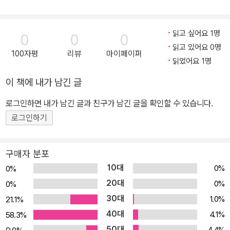
k)
he Lives of Seve
Between Worlds!
n Kids from Aroun
(Paperback)
d the World (Pape
읽고 싶어요 1명
0
0
0
rback)
읽고 있어요 0명
100자평
리뷰
마이페이퍼
읽었어요 1명
이 책에 내가 남긴 글
로그인하면 내가 남긴 글과 친구가 남긴 글을 확인할 수 있습니다.
로그인하기
구매자 분포
10대
0%
0%
20대
0%
0%
30대
1.0%
21.1%
40대
4.1%
58.3%
50대
4.4%