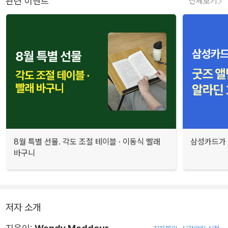
관련 이벤트
전체보기
8월 특별 선물. 각도 조절 테이블 · 이동식 빨래
삼성카드가 
바구니
저자 소개