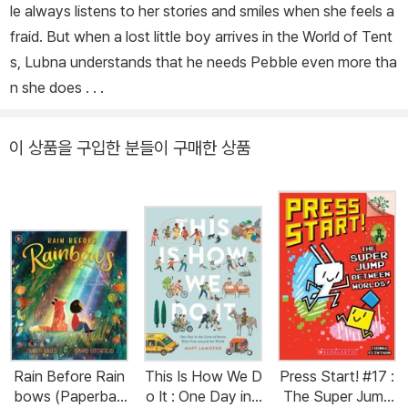
le always listens to her stories and smiles when she feels a
fraid. But when a lost little boy arrives in the World of Tent
s, Lubna understands that he needs Pebble even more tha
n she does . . .
이 상품을 구입한 분들이 구매한 상품
Rain Before Rain
This Is How We D
Press Start! #17 :
bows (Paperbac
o It : One Day in t
The Super Jump