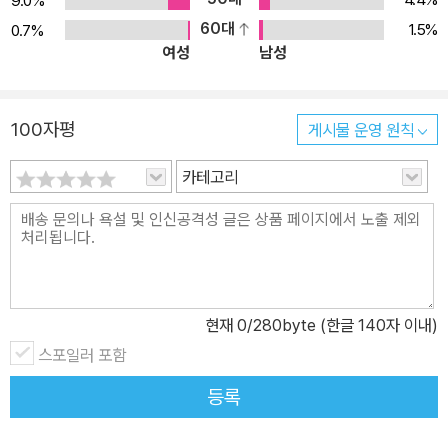
9.0%
60대
1.5%
0.7%
여성
남성
100자평
게시물 운영 원칙
카테고리
현재
0
/280byte (한글 140자 이내)
스포일러 포함
등록