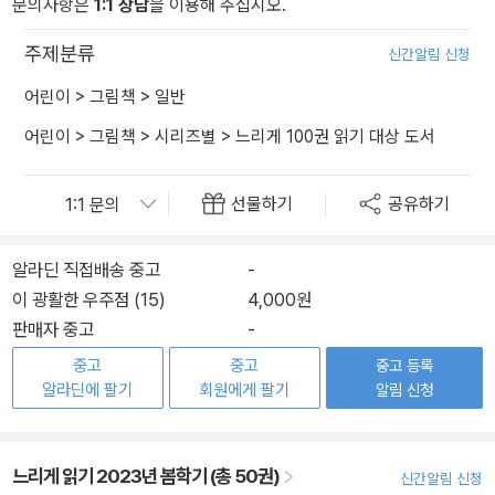
문의사항은
1:1 상담
을 이용해 주십시오.
주제분류
신간알림 신청
어린이
>
그림책
>
일반
어린이
>
그림책
>
시리즈별
>
느리게 100권 읽기 대상 도서
선물하기
공유하기
알라딘 직접배송 중고
-
이 광활한 우주점 (15)
4,000원
판매자 중고
-
중고
중고
중고 등록
알라딘에 팔기
회원에게 팔기
알림 신청
느리게 읽기 2023년 봄학기 (총 50권)
신간알림 신청