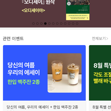
관련 이벤트
전체보기
당신의 여름, 우리의 에세이 + 한입 맥주잔 2종
8월 특별 선