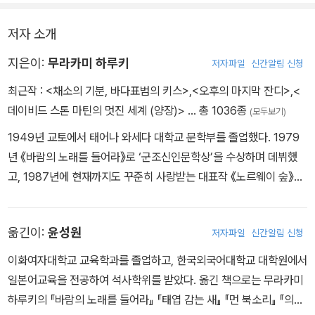
막무가내로 다시 여행을
떠나고 싶어질 때도 있다.
저자 소개
하지만 나는 문득 이렇게도 생각한다.
지은이:
무라카미 하루키
저자파일
신간알림 신청
최근작 :
<채소의 기분, 바다표범의 키스>
,
<오후의 마지막 잔디>
,
<
지금 여기에 있는
데이비드 스톤 마틴의 멋진 세계 (양장)>
… 총 1036종
(모두보기)
과도적이고 일시적인
1949년 교토에서 태어나 와세다 대학교 문학부를 졸업했다. 1979
나 자신이 그리고 나의
년 《바람의 노래를 들어라》로 ‘군조신인문학상’을 수상하며 데뷔했
행위 자체가
고, 1987년에 현재까지도 꾸준히 사랑받는 대표작 《노르웨이 숲》을
말하자면 여행이라는
발표하여 하루키 신드롬을 낳았다. 1994년 《태엽 감는 새》로 ‘요미
행위가 아닐까 하고
우리문학상’을 수상했고, 2005년 《해변의 카프카》가 <뉴욕타임스>
옮긴이:
윤성원
저자파일
신간알림 신청
‘올해의 책’에 선정되었다. 2009년에 《1Q84》로 ‘마이니치출판문화
그리고 나는
상’을 수상하는 한편, 이스라엘 최고 문학상인 ‘예루살렘상’을 수상했
어디든지 갈 수 있고
이화여자대학교 교육학과를 졸업하고, 한국외국어대학교 대학원에서
다. 장편소설 《애프터 다크》《기사단장 죽이기》《도시와 그 불확실한
동시에 어디에도
일본어교육을 전공하여 석사학위를 받았다. 옮긴 책으로는 무라카미
벽》, 단편집 《도쿄기담집》《TV피플》 등 활발한 집필 활동을 펼치는
갈 수 없는 것이다.
하루키의 『바람의 노래를 들어라』 『태엽 감는 새』 『먼 북소리』 『의미
동시에 《저녁 무렵에 면도하기》《샐러드를 좋아하는 사자》《무라카미