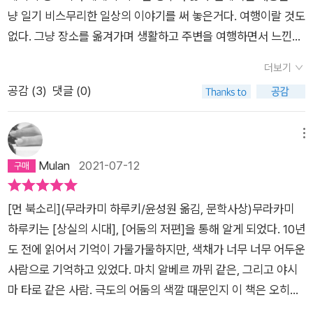
냥 일기 비스무리한 일상의 이야기를 써 놓은거다. 여행이랄 것도
없다. 그냥 장소를 옮겨가며 생활하고 주변을 여행하면서 느낀일
들을 쓴 글이다. 소개되는 에피소드 대부분도 다이나믹하거나 놀
더보기
랄만한 이야기는 없다.하지만 문장이 쉽고, 밝고, 유머도 적당히
공감 (
3
)
댓글 (0)
가미되어 유쾌하게 술술 잘 읽힌다. 하루키만의 문체가 뭔가 마법
을 부린거 같다. 솔직히 이 책을 읽고 여행을 가고 싶다?특히 유
럽여행을 가고 싶다? 라고 절대 생각은 안든다. 책을 읽어보면 알
메뉴
수 있다.하지만 이 책을 통해 여행이라는게 뭐 거창한거 보고 느
Mulan
2021-07-12
끼고 하는것보다 새로운 환경에서의 평범한 일상을 느끼고 공감
하는 것이라는걸 깨닫게 된다.누구나 마음속 멀리에서 울려오는
[먼 북소리](무라카미 하루키/윤성원 옮김, 문학사상)무라카미
북소리가 있을 것이다.지금이라도 마음의 북소리를 듣고 박차고
하루키는 [상실의 시대], [어둠의 저편]을 통해 알게 되었다. 10년
나가고 싶지만 녹록치 않은 현실과 맞닿아 늘 뭔가를 계산하고 그
도 전에 읽어서 기억이 가물가물하지만, 색채가 너무 너무 어두운
북소리를 외면한다. 요즘들어 그 북소리가 너무 크게 울려서 고민
사람으로 기억하고 있었다. 마치 알베르 까뮈 같은, 그리고 야시
이다. 내게는 지금도 간혹 먼 북소리가 들린다. 조횽한 오후에 귀
마 타로 같은 사람. 극도의 어둠의 색깔 때문인지 이 책은 오히려
을 기울이면 그 울림이 귀에서 느껴질 때가 있다. 막무가내로 다
밝게 느껴졌다. ‘아, 어두운 사람이 아니구나.‘ 이 책의 첫인상이