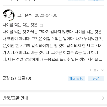
ㅠ 몰랐던 책도 좀 있네.むらかみはるき, 村上春樹, Murakami
책임과 태만이 놓여 있지 않나 하는 의구심이 생기는 것도 그래서
스섬), 하루키가 3개월간 글을 쓰며 머물렀던 곳의 재방문기가
Haruki* 출생 1949. 1. 12. 일본 교토부,京都府, 교토시, 京都
이다. 대형 사고의 원인은 대개 어이 없을 만큼 작고 기본적인 부
나옵니다. 그 때의 기억과는 실제로 조금씩 달랐던 경험을 적으면
市, 아버지는 불교승려 아들, 어머니는 오사카 상인 딸로 모두 국
분을 소홀히 해서인 경우가 많다는 지적이 여지없이 들어맞는다.
고군분투
2020-04-06
메뉴
서 변함없이 아름답던 섬들의 풍경을 그리고 있습니다.전 <라오
어교사* 나이 74세, 만73세(많이도 잡쉈구나)* 데뷔1979년 소
그나마 강릉에서는 최근 비가 많이 내려 해갈이 되었다더니, 이제
나이를 먹는 다는 것은
스..>를 먼저 읽었으니 이 책을 다 읽고 나면 재방문기를 다시 읽
설 ‘바람의 노래를 들어라‘하루키상도 연필을 좋아한다. 노란연필
는 여기저기 손을 벌려 얻어 놓은 생수 수백만 병이 처치곤란으로
나이를 먹는 것 자체는 그다지 겁나지 않았다. 나이를 먹는 것은
어봐야겠네요.
공식홈페이지 사진 캡춰. 뾰족하게 잘 다듬은 연필을 좋아한다나
떠올랐다고 전한다. 뭐가 고민일까? 당장 내년에도 같은 일이 반
내 책임이 아니다. 그것은 어쩔수 없는 일이다. 내가 두려웠던 것
하루키는 사실주의 작가인가 환상주의 작가인가.노르웨이의숲.
복되지 말란 법이 없으니, 집집마다 나눠주고 잘 보관하라고 해야
은,어떤 한 시기에 달성되어야만 할 것이 달성되지 한 채 그 시기
상실의시대. 찝찝함이 남는 책이다.
맞지 않을까. 그래야 내년에도 생수를 변기물로 사용하는 호사 아
가 지나가 버리고 마는 것이다. 그것은 어쩔수 없는 일이 아니
닌 호사를 누릴 수 있을 테니까...
다. 나는 정말 알알하게 내 온몸으로 느낄수 있는 생의 시간을 자
신의 손으로 쥐고 싶다. - 무라카미 하루키 <먼 북소리>
더보기
공감 (
2
)
댓글 (0)
반품/교환 안내