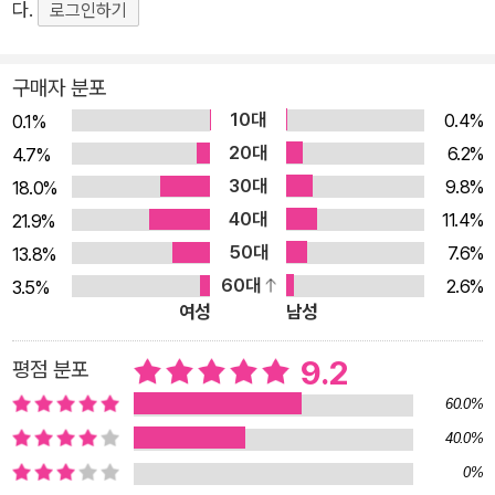
선 곳의 풍광을 담고 있을 터이지만 뜨내기 여행자의 기록과는 달
다.
로그인하기
리 시장과 거리 언저리에서 작가가 직접 만나고 겪은 유럽과 유럽
인의 이야기가 주를 이룬다. 그는 이 시간 동안 오로지 ‘자신만을
구매자 분포
위한 글쓰기’를 유지해 나갔다는데, 그 휴식과 이완의 시간을 통
10대
0.4%
0.1%
해 하루키의 명작 《상실의 시대》가 탄생했으니 그의 휴식은 진정
20대
6.2%
4.7%
달콤했을 것이다.
30대
9.8%
18.0%
40대
11.4%
21.9%
50대
7.6%
13.8%
60대
2.6%
3.5%
여성
남성
9.2
평점 분포
60.0%
40.0%
0%