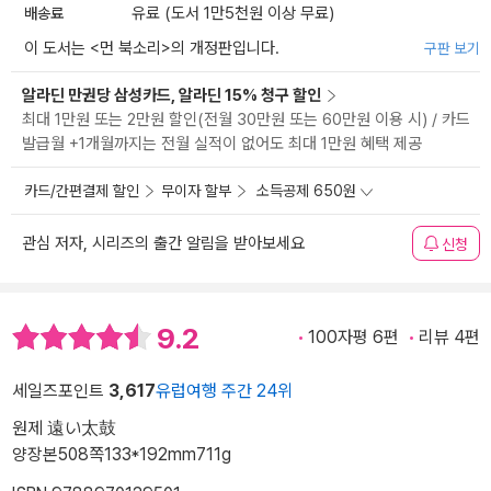
배송료
유료 (도서 1만5천원 이상 무료)
이 도서는 <
먼 북소리
>의 개정판입니다.
구판 보기
알라딘 만권당 삼성카드, 알라딘 15% 청구 할인
최대 1만원 또는 2만원 할인(전월 30만원 또는 60만원 이용 시) / 카드
발급월 +1개월까지는 전월 실적이 없어도 최대 1만원 혜택 제공
카드/간편결제 할인
무이자 할부
소득공제 650원
관심 저자, 시리즈의 출간 알림을 받아보세요
신청
9.2
100자평 6편
리뷰 4편
세일즈포인트
3,617
유럽여행 주간 24위
원제 遠い太鼓
양장본
508쪽
133*192mm
711g