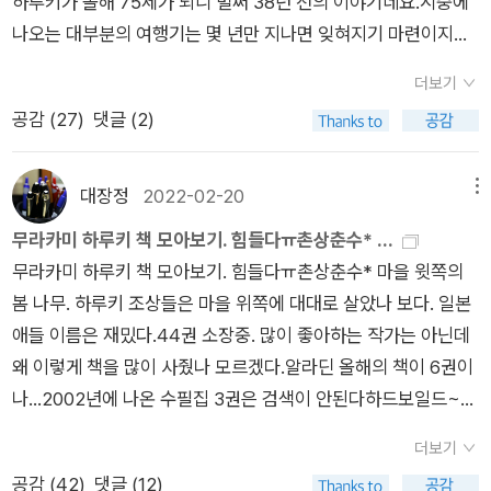
하루키가 올해 75세가 되니 벌써 38년 전의 이야기네요.시중에
했고, 빌 호지스의 죽음으로 ‘시리즈 완결이구나‘ 하며 안타까운
있는 주장인 것처럼 보이기도 했다. 문제는 그걸 운하로 만들자는
나오는 대부분의 여행기는 몇 년만 지나면 잊혀지기 마련이지만
마음에 꼴등.2. 먼 북소리책 모임을 위한 독서 중. 무라카미 하루
발상이었지만.다만 사대강 사업 논란의 영향인지, 정작 수자원 관
(현지 정보를 담은 내용이라면 더더욱) 이 책의 애독자는 여전히
키가 여행하며 썼다는 <노르웨이의 숲>을 다시 읽어봐야겠다.
리라는 필수 과제에 대해서는 중앙 정부며 지자체에서도 그간 너
더보기
많은 걸로 알고 있습니다.물론 하루키 팬이 대부분이지만 유럽을
<상실의 시대>를 읽고 별 감흥이 없었던 예전에 비해 다른 것을
무 소홀했던 것이 아닌가 싶었는데, 이번 강릉 가뭄 사태의 발생
공감 (
27
)
댓글 (2)
여행하는 동안 문학과 인생, 소설쓰기에 대한 느낌을 정리한 삶의
찾고, 느낄 수 있을지 궁금하다.
과 전개를 지켜보니 이런 우려도 그리 틀리지 않았던 듯하다. 대
기록이기 때문이지요.3년 간 반복되는 일상의 제약에서 벗어나
도시 한복판에 살아가는 나귀님도 혹시나 모를 사태에 대비하려
탄생한 작품이 <노르웨이의 숲>, <댄스댄스댄스>, 그리고 단편
대장정
2022-02-20
메뉴
노력하는데, 공무원들이 너무 무책임하지 않았을까.이번 강릉 사
집 <TV피플>임을 봤을 때, 결국엔 쓰여질 운명의 소설임에도,
무라카미 하루키 책 모아보기. 힘들다ㅠ촌상춘수* ...
태와 비교되는 것이 비슷한 환경에 놓였지만 수년 전부터 미리 대
이 여행에서의 결실은 엄청나다!라고 이야기 할 수 있겠네요. 무
무라카미 하루키 책 모아보기. 힘들다ㅠ촌상춘수* 마을 윗쪽의
비해서 지하수 등 수자원 확보에 성공했다던 이웃 도시 속초의 사
라카미 하루키 지음, 윤성원 옮김 / 문학사상사 / 2004년 1월 (개
봄 나무. 하루키 조상들은 마을 위쪽에 대대로 살았나 보다. 일본
례이다.(하지만 여기는 바가지가 문제라지). 반면 대통령과 도지
정양장판) 무라카미 하루키 지음, 윤성원 옮김 / 문학사상사 / 20
애들 이름은 재밌다.44권 소장중. 많이 좋아하는 작가는 아닌데
사 앞에서도 딴소리만 늘어놓다 질책당하는 시장의 모습을 보면,
19년 9월15년 만에 양장본으로 나온 개정판인데, 판형의 크기나
왜 이렇게 책을 많이 사줬나 모르겠다.알라딘 올해의 책이 6권이
강릉에서는 정말 아무 생각도 행동도 없이 지내다 상황이 급박해
표지의 올드함은 비슷하네요. 좀 아쉽습니다.책 속의 목차를 비교
나...2002년에 나온 수필집 3권은 검색이 안된다하드보일드~~
지자 손을 내미는가 싶다.지난번 SK와 KT의 해킹 사태에서부터,
해보니 달라진 것은 없습니다. 어느 책을 읽어도 무방할 것 같네
이거도 2002년산인데 검색 안됨19권 읽음ㅠㅠ 반도 못 읽었군.
지난 주말 국가정보자원관리원 화재 사고에 이르기까지, 국민에
요. 이때로부터 30년 후 2016년 또 하나의 여행기 <라오스에 대
더보기
태엽감는 새 연대기 까지가 소장중 책.담부터는 계속 구매할 책?.
게 대규모 피해를 야기한 사건들의 배후에는 사실상 관련자의 무
체 뭐가 있는데요?> 에서 그리운 그리스 섬(스페체스섬, 미코노
공감 (
42
)
댓글 (12)