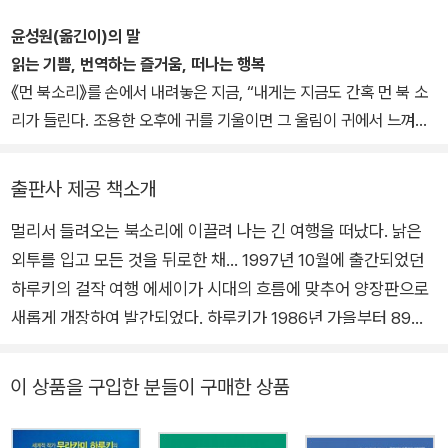
가 없다면 스윙은 없다』, 히가시노 게이고의 『수상한 사람들』 『범인
T》《고양이를 버리다》 등 개성적인 문체가 살아 있는 에세이 역시 꾸
없는 살인의 밤』 등이 있다.
윤성원(옮긴이)의 말
준히 발표하고 있다. 또한 안자이 미즈마루 그림의 《후와후와》, 카트
읽는 기쁨, 번역하는 즐거움, 떠나는 행복
멘시크 그림의 《버스데이 걸》, 이우일 그림의 《양 사나이의 크리스마
《먼 북소리》를 손에서 내려놓은 지금, “내게는 지금도 간혹 먼 북 소
스》, 프랑스 아티스트 콤비와 함께한 ‘무라카미 하루키 단편 만화
리가 들린다. 조용한 오후에 귀를 기울이면 그 울림이 귀에서 느껴질
선’(전9권), 《무라카미 하루키 잡문집》《오자와 세이지 씨와 음악을
때가 있다. 막무가내로 다시 여행을 떠나고 싶어질 때가 있다. 하지만
이야기하다》 등 다채로운 시도를 통해 독자들과 만나고 있다. photo
나는 문득 이렇게도 생각한다. 지금 여기에 있는 과도적이고 일시적
출판사 제공 책소개
ⓒ K. Kurigami
인 나 자신이, 그리고 나의 행위 자체가 말하자면 여행이라는 행위가
멀리서 들려오는 북소리에 이끌려 나는 긴 여행을 떠났다. 낡은
아닐까 하고”라는 하루키의 글이 떠오른다. 그리고 내 귓가에는 어디
외투를 입고 모든 것을 뒤로한 채… 1997년 10월에 출간되었던
선가 둥둥거리는 북소리가, 나로 하여금 여행을 떠나도록 부추기는
듯한 북소리가 들려오는 것 같다. 감히 하루키처럼 뛰어난 글을 써야
하루키의 걸작 여행 에세이가 시대의 흐름에 맞추어 양장판으로
겠다는 분수에 넘치는 욕심은 없지만, 하루키와 같은 이름을 가진 그
새롭게 개장하여 발간되었다. 하루키가 1986년 가을부터 89년
리스의 하루키 섬으로 훌쩍 떠나《먼 북소리》의 여운에 푹 잠겨보고
가을까지 약 3년간 유럽을 여행하는 동안 문학과 인생, 소설쓰기
싶다.
에 대한 느낌을 정리한 삶의 기록들이다. 서른일곱에 출발하여 마
이 상품을 구입한 분들이 구매한 상품
흔에 돌아온 이 3년 동안 하루키는 《상실의 시대》와 《댄스 댄스
댄스》를 완성했다. 마흔이 되도록 아무것도 할 수 없을지 모른다