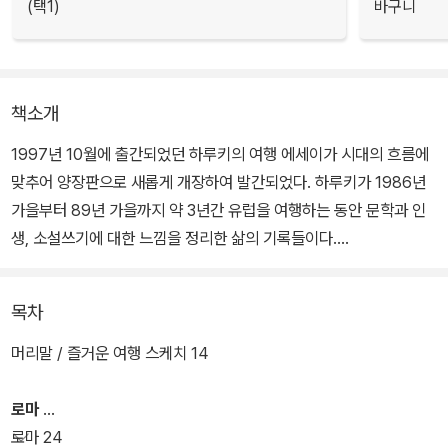
(택1)
바구니
책소개
1997년 10월에 출간되었던 하루키의 여행 에세이가 시대의 흐름에
맞추어 양장판으로 새롭게 개장하여 발간되었다. 하루키가 1986년
가을부터 89년 가을까지 약 3년간 유럽을 여행하는 동안 문학과 인
생, 소설쓰기에 대한 느낌을 정리한 삶의 기록들이다.
서른일곱에 출발하여 마흔에 돌아온 이 3년 동안 하루키는 <상실의
목차
시대>와 <댄스 댄스 댄스>를 완성했다. 마흔이 되도록 아무것도 할
수 없을지 모른다는 초조와 강박을 여행으로 극복하는 과정과 그 과
머리말 / 즐거운 여행 스케치 14
정에서 있었던 다양한 에피소드를 하루키 특유의 유머와 자유로운 문
체로 상세하게 기록한다.
로마
로마 24