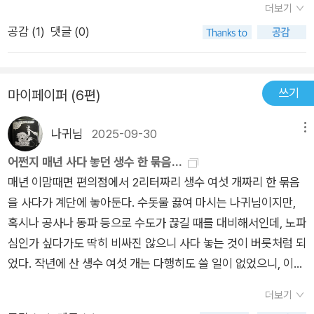
시 여행을 떠나고 싶어질 때도 있다. 하지만 나는 문득 이렇게도
더보기
었다.이 책은 하루키가 부인과 함께 그리스, 로마, 오스트리아를
생각한다. 지금 여기에 있는 과도적이고 일시적인 나 자신이, 그
공감 (
1
)
댓글 (0)
여행하면서 겪은 이야기를 다루고 있다. 기억나는 장면은 하루키
리고 나의 행위 자체가, 말하자면 여행이라는 행위가 아닐까 하
가 자신과 이름이 똑같은 섬에 다녀온 것, 로마를 매우 안 좋은 관
고. 그리고 나는 어디든지 갈 수 있고 동시에 어디에도 갈 수 없는
점으로 바라본 것, 여행지에서 달리고, 공연 보러 다닌 것 등을 꼽
것이다.- P502
쓰기
마이페이퍼 (6편)
을 수 있겠다. 하루키 부부의 여행은 1986년부터 3년 동안 지속
되었다. 3년 동안 여행을 다닌 삶이 왠지 부러웠다. 바로 옆에서
나귀님
2025-09-30
메뉴
하루키가 말하고 있는 것 같은데 1980년대 이야기라니 놀라웠
고, 독서모임을 하면서 로마의 모습이 1980년대에나 최근 몇 년
어쩐지 매년 사다 놓던 생수 한 묶음...
전이나 별로 달라진 것이 없다는 고경진선생님 말씀에 놀라웠고,
매년 이맘때면 편의점에서 2리터짜리 생수 여섯 개짜리 한 묶음
1980년대 당시에 자식을 중요하게 여겼을 일본 문화 속에서 딩
을 사다가 계단에 놓아둔다. 수돗물 끓여 마시는 나귀님이지만,
크로 살아갔다는 것 자체도 놀라웠다. 1980년대의 하루키는 나
혹시나 공사나 동파 등으로 수도가 끊길 때를 대비해서인데, 노파
와 비슷한 연배였다는 것도 신기했다(?). 하루키가 만들어낸 소
심인가 싶다가도 딱히 비싸진 않으니 사다 놓는 것이 버릇처럼 되
설 속 인물에만 집중했지, 작가 하루키, 인간 하루키는 생각하지
었다. 작년에 산 생수 여섯 개는 다행히도 쓸 일이 없었으니, 이미
않았기 때문에 신기하게 생각했던 것 같다.여행을 많이 다니는 사
지난 유통기한이 더 지나기 전에 마셔야겠다.작년 9월 초에 생산
더보기
람들을 자세히 살펴보면 그 사람 특유의 여행 색깔이 있다. 그 사
된 생수이니 1년짜리 유통기한은 이미 지난 상태이지만, 그늘진