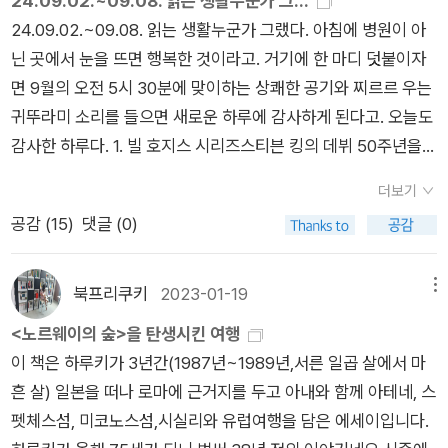
24.09.02.~09.08. 읽는 생활누군가 그...
에 압도당하는 것도 순식간이다.과거에는 '수도꼭지만 틀면 더운
죽음을 해부하는 의사다른 독서 모임에 읽어가야 할 책. 원제가
라는 것을 알아서 깜짝 놀랐다(물론 그 전에도 ‘팬텀싱어‘ 들으면
24.09.02.~09.08. 읽는 생활누군가 그랬다. 아침에 병원이 아
물이 펑펑 나온다'는 것이 도시 생활의 장점으로 선전되었는데,
<The seven ages of death>, 번역서의 제목과 너무 다른데
서 이탈리아어로 된 노래가 나오면 무슨 뜻인지 척척 말해주기도
닌 곳에서 눈을 뜨면 행복한 것이라고. 거기에 한 마디 덧붙이자
사실은 항상 그런 것도 아니었다. 물만 데워주는 보일러는 한참
과연 어떤 것이 더 어울리는지 생각해보는 것도 재밌겠다. 3. 먼
했지만 말이다.). 우리나라보다 훨씬 불편하겠지만, 언제 한 번 꼭
면 9월의 오전 5시 30분에 맞이하는 상쾌한 공기와 찌르르 우는
뒤에 나왔고, 공사로 인한 단수도 흔했으며, 기껏 나오는 수돗물
북소리이번 주 독서모임에서 읽을 책. 2주간 읽고 이야기를 나누
가보고 싶다.기독교인의 삶을 나그네의 삶이라고 한다. 하나님 나
귀뚜라미 소리를 들으면 새로운 하루에 감사하게 된다고. 오늘도
도 소독약이나 쇠녹이 섞여 못 쓰게 된 경우가 있었고, 고지대에
기로 했으니 이번 주에 완료. 여행하며 썼다던 책을 빌리러 도서
라를 본향으로 삼고, 이 땅에서 나그네 인생을 산다고는 하는데
감사한 하루다. 1. 빌 호지스 시리즈스티븐 킹의 데뷔 50주년을
서는 수압이 약해서 수도꼭지를 끝까지 틀어도 졸졸대며 나오곤
관에 갔다. <노르웨이의 숲>은 책을 집어들기 무섭게 더러웠다.
사실상 안 그런 사람들도 많고, 나도 하나님 나라를 본향으로 살
축하해 주기 위해서 선택한 빌 호지스 시리즈. 이번 시리즈를 읽
했었다.조세희의 '난쟁이' 연작에는 경쟁자들의 무시와 행패로 고
아..여전히 인기가 많구나. 책이 너무 지저분하다보니 사서 읽어
더보기
고 있나 싶을 때가 많다. 이 책을 읽으면서 객으로서 산다는 것을
으면서, 스티븐 킹이 부드러운 사람이 되었나 라는 생각을 했다.
생하던 난쟁이 수도공이 자기를 믿어준 어느 주부에게 고마워하
야 하나 고민을 하다 다른 도서관에 상호대차 신청을 해두었다.
공감 (
15
)
댓글 (0)
한 번 더 생각해 보았다.하지만 나는 문득 이렇게도 생각한다. 지
혹시 원래 그랬던 걸까. 너무 오래 전에 읽은터라 킹의 분위기를
며 '다른 집보다 더 빨리 수돗물을 받을 수 있도록' 마당 수도꼭지
깨끗하길. 번외)고명재 시인의 북토크에 다녀왔다. 너무 즐거웠
금 여기에 있는 과도적이고 일시적인 나 자신이, 그리고 나의 행
잊을 걸까. 다른 작품들도 다시 혹은 새롭게 읽어봐야겠다는 다짐
를 일반적인 높이보다 더 낮게 설치해주는 장면이 나오는데, 지금
다. 낭독을 몇 편이나 해주셔서 감동했다. 미발표 시도 듣고, 앞으
위 자체가, 말하자면 여행이라는 행위가 아닐까 하고.(502쪽)
을 한다. * 빌 호지스 시리즈 세 권의 나의 호감 지수 순서*1등 : 2
와서는 선뜻 이해하기 힘든 이 장면도 제아무리 서울의 상수도라
북프리쿠키
2023-01-19
메뉴
로 출간 계획도 이야기 해주셨다. 빨리 새 책을 내야한다며 독촉
권에 해당하는 <파인더스 키퍼스> _작가와 책이 등장하는 스토
한들 항상 믿기는 어려웠던 시대의 유물이다.이명박 정부 시절 사
<노르웨이의 숲>을 탄생시킨 여행
을 했더니 노력을 해보겠다며 하하 웃으셨다. 꼭 사서 읽겠다고
리는 무조건 재미 보장2등 : 시리즈의 시작 <미스터 메르세데스
대강 사업을 추진하며 내놓은 명분 가운데 하나는 우리나라도 이
이 책은 하루키가 3년간(1987년~1989년,서른 일곱 살에서 마
약속하고 왔다.
>_빌 호지스와 홀리 기브니의 첫 대면. 이번에 번역된 <홀리>의
른바 '물 부족 국가'라는 주장이었다. 여름 강수량만 보면 사실이
흔 살) 일본을 떠나 로마에 근거지를 두고 아내와 함께 아테네, 스
주인공 그 홀리가 맞다. 신작 <홀리>도 꼭 읽어보리라.3등 : 시
아닌 듯하지만, 단기적인 집중호우는 늘어나도 식수와 용수 확보
펫체스섬, 미코노스섬,시실리와 유럽여행을 담은 에세이입니다.
리즈의 마지막 <엔드 오브 왓치>_염력과 빙의가 나오면서 어..
에 어려움을 겪는 지자체가 적지 않다고 보니, 한편으로는 일리가