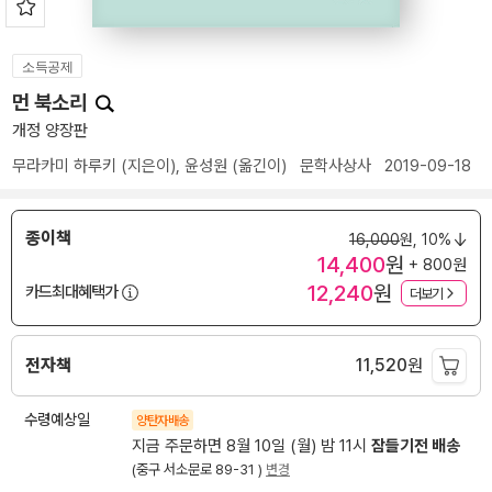
소득공제
먼 북소리
개정 양장판
무라카미 하루키
(지은이),
윤성원
(옮긴이)
문학사상사
2019-09-18
종이책
16,000
원,
10%
14,400
원
+ 800원
12,240
원
카드최대혜택가
더보기
전자책
11,520
원
수령예상일
양탄자배송
지금 주문하면 8월 10일 (월) 밤 11시
잠들기전 배송
(중구 서소문로 89-31 )
변경