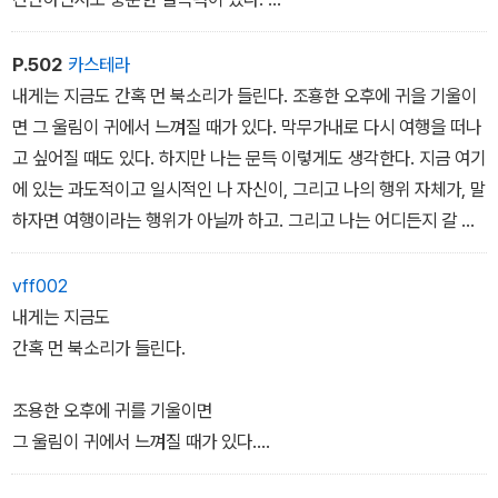
그리고 어떤 일도 일반화하지는 않았다.
어느 날 아침 눈을 뜨고 귀를 기울여
P.502
카스테라
들어보니 어디선가 멀리서
내게는 지금도 간혹 먼 북소리가 들린다. 조횽한 오후에 귀을 기울이
북소리가 들려왔다.
면 그 울림이 귀에서 느껴질 때가 있다. 막무가내로 다시 여행을 떠나
아득히 먼 곳에서, 아득히 먼 시간 속에서
고 싶어질 때도 있다. 하지만 나는 문득 이렇게도 생각한다. 지금 여기
그 북소리는 울려왔다.
에 있는 과도적이고 일시적인 나 자신이, 그리고 나의 행위 자체가, 말
아주 가냘프게, 그리고 그 소리를 듣고
하자면 여행이라는 행위가 아닐까 하고. 그리고 나는 어디든지 갈 수
있는 동안, 나는 왠지 긴 여행을
있고 동시에 어디에도 갈 수 없는 것이다.
떠나야만 할 것 같은 생각이 들었다.
vff002
내게는 지금도
이것으로 충분하지 않은가.
간혹 먼 북소리가 들린다.
먼 곳에서 북소리가 들려온 것이다.
이제 와서 돌이켜보면 그것이
조용한 오후에 귀를 기울이면
나로 하여금 서둘러 여행을 떠나게 만든
그 울림이 귀에서 느껴질 때가 있다.
유일한 진짜 이유처럼 생각된다.
17.p