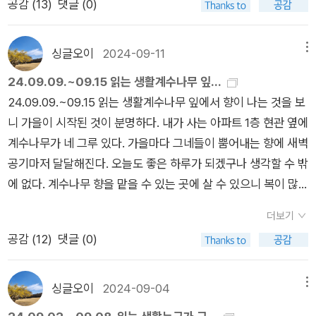
공감 (
13
)
댓글 (0)
람들의 공통점은 다른 사람이 다니는 곳을 가지 않는다는 것이다.
곳에 보관했으니 불과 한 달 사이에 크게 변질되었을 것 같진 않
인적이 드문 곳으로 간다. 도서관만 다니시는 분도 봤고, 책방만
다. 보관만 잘 하면 몇 년이 지나도 끄떡 없다는 이야기도 있던데,
다니시는 분도 봤고, 역사(세계사)여행을 하시는 분도 봤고, 묘지
그렇다면 무라카미 하루키가 그리스의 어느 섬에서 샀다가 결국
싱글오이
2024-09-11
메뉴
를 다니시는 분(김영하)도 봤다. 나의 여행 색깔은 아직까지는
반품했다던 이끼 떠다니는 생수는 도대체 어떻게 보관을 했던 건
24.09.09.~09.15 읽는 생활계수나무 잎...
‘도장깨기‘이다. 여행을 시작한지 얼마 안 돼서인지 다른 사람이
가 문득 궁금해진다.기껏해야 며칠 분량에 불과한 생수를 준비했
24.09.09.~09.15 읽는 생활계수나무 잎에서 향이 나는 것을 보
가보았다고 하는 곳을 가보면서 과연 갔다온 사람들이 평가한 내
을 뿐이니, 이른바 '생존주의' 유형의 본격적인 재난 대비 태세에
니 가을이 시작된 것이 분명하다. 내가 사는 아파트 1층 현관 옆에
용과 동일한지(?) 내 눈으로 확인해보겠다는(이 시점에서 베뢰아
는 감히 비할 바가 못 되지만, 전쟁의 위협이 지금보다 더 실제적
계수나무가 네 그루 있다. 가을마다 그네들이 뿜어내는 향에 새벽
사람들이 생각나는 건...) 마음인 것 같다. 주로 블로그를 통해 정
으로 느껴졌던 냉전 시대의 기억이며, 사회 기반 시설이 지금처럼
공기마저 달달해진다. 오늘도 좋은 하루가 되겠구나 생각할 수 밖
보를 습득하는데 과장된 곳도 있고, 갈 만한 곳이었던 곳도 있었
원활하지 않았던 개발 시대의 기억을 여전히 간직한 나귀님으로
에 없다. 계수나무 향을 맡을 수 있는 곳에 살 수 있으니 복이 많
다. 나는 주로 (레일바이크, 유람선 같은) 무언가를 타면서 풍경
선 은근한 불안감을 최소한의 투자로나마 달래려는 셈이다.최근
구나.1. 일인분의 안락함독서 모임에 읽어갈 책. 오존층을 파괴한
을 보는 것을 좋아하는 것 같다. 그건 아마 여행의 목적이 ‘탈
서울 곳곳에서 땅꺼짐 발생이 빈번해졌는데, 일각에서는 상하수
더보기
다고 알려진 프레온에 대한 이야기다. 줄간격 넓고, 과한 들여쓰
출‘(혹은 ‘일탈‘)에 있기 때문에 그렇지 않은가 싶다. 내가 학교를
도 시설이 대대적으로 설치된 지 반세기쯤 되어 노후화한 영향도
공감 (
12
)
댓글 (0)
기로 책의 페이지마다 아이코야..하며 읽는 중이다. 나는 문고판
갑갑하게 여긴다는 방증일까. 하루키가 이탈리아를 매우 안 좋게
없지 않다는 진단이 나왔다. 나귀님도 집 근처 산책로를 걷다 보
책처럼 활자가 빽빽한 책을 선호한다. 노안이 왔지만 여전히 페이
얘기했지만, 이탈리아는 한 번쯤 가보고 싶은 곳이다. 신랑이 결
면 굵은 나무 뿌리가 콘크리트며 보도블럭을 부수고 솟아오른 모
지가 글자로 복작복작한 것이 좋다. 종이도 가볍고, 거칠거칠한
싱글오이
2024-09-04
메뉴
혼 전에 가려다 안 간 곳이어서이기 때문이다. 신랑이 이탈리아어
습을 종종 목격하게 되니, 꾸준히 관리하지 않으면 인공물이 자연
재질을 좋아한다. 요즘 책은 너무 고급스러워 놀랄 때가 많다. 2.
를 공부했던 터라 친퀘첸토, 첸토벤티세이만 듣고도 500, 126이