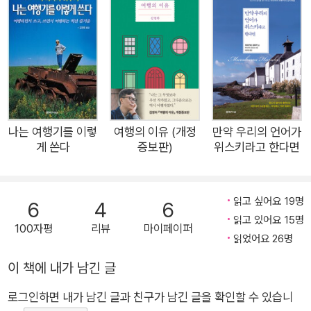
는 초조와 강박을 여행으로 극복하는 과정과 그 과정에서 있었던
다양한 에피소드를 하루키 특유의 유머와 자유로운 문체로 상세
하게 기록한다. ‘오늘은 무슨 일이 일어날지 모른다’는 기대와 스
릴, 유럽에서의 하루하루는 깜짝 놀랄 광경과 아연한 경험을 하루
키에게 선사했다. 그리스와 이탈리아, 영국에 이르기까지의 여정
을 하루키 특유의 섬세하고 유려한 문장을 통해 만날 수 있는 걸
작 여행 에세이다. ◈ 줄거리 1986년, 하루키는 지쳐 있었다. 거
나는 여행기를 이렇
여행의 이유 (개정
만약 우리의 언어가
게 쓴다
증보판)
위스키라고 한다면
미줄처럼 짜인 강연과 원고 청탁도 문제지만, 자신이 이 생활을
끊을 수 없으며 이렇게 성큼 마흔줄에 들어설지도 모른다는 두려
움이 더 컸다. 나이를 먹는 것이야 어쩔 수 없는 일이라지만, 어느
읽고 싶어요 19명
6
4
6
한 시기에 달성해야 할 무엇인가를 하지 않은 채 그 나이에 도달
읽고 있어요 15명
100자평
리뷰
마이페이퍼
할지도 모른다는 막연한 강박관념. 이것이 어느 날 아침 그가 서
읽었어요 26명
둘러 유럽행 비행기에 몸을 실은 이유다. 3년간 그리스의 외딴 섬
이 책에 내가 남긴 글
과 로마의 겨울을 지내며 기록한 이 여행 에세이는 사실 ‘여행’의
기록이라기보다 ‘생활’의 기록에 가깝다. 여행 에세이니 필시 낯
로그인하면 내가 남긴 글과 친구가 남긴 글을 확인할 수 있습니