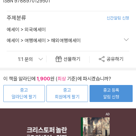
ISBN 9788970129501
주제분류
신간알림 신청
에세이
>
외국에세이
에세이
>
여행에세이
>
해외여행에세이
선물하기
공유하기
이 책을 알라딘에
1,900
원 (
최상
기준)에 파시겠습니까?
중고
중고
중고 등록
알라딘에 팔기
회원에게 팔기
알림 신청