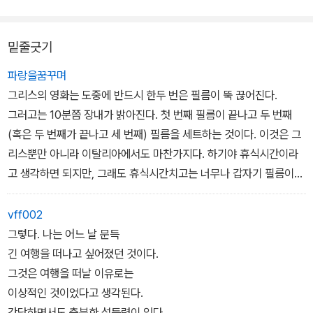
'오늘은 무슨 일이 일어날지 모른다'는 기대와 스릴, 유럽에서의 하루
하루는 깜짝 놀랄 광경과 아연한 경험을 하루키에게 선사했다. 그리
밑줄긋기
스와 이탈리아, 영국에 이르기까지의 여정을 하루키 특유의 섬세하고
유려한 문장을 통해 만날 수 있는 여행 에세이다.
파랑을꿈꾸며
그리스의 영화는 도중에 반드시 한두 번은 필름이 뚝 끊어진다.
그러고는 10분쯤 장내가 밝아진다. 첫 번째 필름이 끝나고 두 번째
(혹은 두 번째가 끝나고 세 번째) 필름을 세트하는 것이다. 이것은 그
리스뿐만 아니라 이탈리아에서도 마찬가지다. 하기야 휴식시간이라
고 생각하면 되지만, 그래도 휴식시간치고는 너무나 갑자기 필름이
끊어지는 바람에 흥이 깨지는 경우가 허다하다. 영사기를 두 대 사면
해결될 일인데 이쪽 사람들은 특별히 불편하게는생각하지 않는 모양
vff002
이다. 모두 그동안 화장실에 가거나 초콜릿을먹거나 전반부의 줄거리
그렇다. 나는 어느 날 문득
를 종합하면서 씩씩하게 후반부에 대비한다. 아이들은 좌석 등받이에
긴 여행을 떠나고 싶어졌던 것이다.
대고 ˝아초, 아초˝라고 외치며 쿵후연습에 열을 올리고 있다. 누군가
그것은 여행을 떠날 이유로는
가 큰 소리로 휘파람을 분다. 무로란 센다이가 즉시 달려온다. 티타니
이상적인 것이었다고 생각된다.
아 영화관의 밤은 이렇게 소란스럽게 깊어만 간다.
간단하면서도 충분한 설득력이 있다.