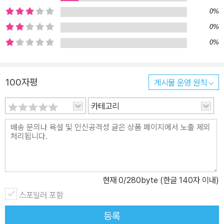
하를 막론하고 인간은 모두 가치 있는 존재라고 여겼던 그의 인도주
0%
의적 가치관과 그만의 개성이라고 할 수 있는 문학적 기교가 도드라
0%
진 작품들이다. 100여 년이 지났지만 삶의 보편성에 닿아 있기에 여
0%
전히 유효한 이 이야기들이 독자들의 마음을 따뜻한 감동으로 채울
것이다. 인도주의적 가치관 위에 부조된 작가적 개성의 특출함 오 헨
리의 순탄치 않았던 삶의 궤적은 그로 하여금 자신의 처지와 비슷한
100자평
게시물 운영 원칙
사회적 약자나 낙오자들에게 관심을 갖게 만들었다. 이는 당시 미국
카테고리
이 처한 상황과 맞물려 작품 속에 녹아듦으로써 그의 작품은 문학사
적인 의미와 아울러 사회사적인 의미까지 갖게 되었다. 급속한 산업
화가 불러온 경제적인 풍요로움의 뒤꼍에는 자본가에게 착취당하고
가난에 허덕이는 소외 계층의 그림자가 짙어지고 있었다. 교도소에서
출감한 이후 뉴욕에 자리를 잡고 욕망의 용광로인 대도시의 삶을 집
요하게 관찰한 오 헨리의 눈에 들어온 것은 거지, 부랑자, 범법자, 점
현재
0
/280byte (한글 140자 이내)
원 등 사회의 주변부에 머무르는 이들이었다. 그는 희망이라곤 찾아
스포일러 포함
볼 수 없는 절망 속에서도 빛을 발하는 인간의 선한 본성, 고귀함, 희
등록
생정신을 이야기 속에 풀어내는 데 집중했다. 인간의 가치는 사회적