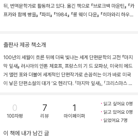
에 근무하면서 아내의 내조를 얻어 주간지를 창간했으며, 지방신문에
뒤, 번역문학가로 활동하고 있다. 옮긴 책으로 『브로크백 마운틴』 『카
유머러스한 일화를 기고하는 등 문필생활을 시작하였다. 1896년 2
프카와 함께 빵을』 『파피』 『1984』 『롱 웨이 다운』 『히마와리 하우
월 은행 공금횡령혐의로 기소되었다가 친구들의 도움으로 온두라스
스』 『이상한 나라의 낯선 존재들-숀 탠의 크리처』 『페리스, 이건 사랑
로 도피했으나 아내가 위독하다는 소식을 듣고 돌아와 체포되었다. 1
이야기야』등이 있다.
898년 교도소에 수감되었다. 그는 교도소의 병원에서 약제사로 일하
출판사 제공 책소개
면서 딸의 부양비를 벌기 위해 글을 썼고, 즉각 잡지 독자들로부터 인
기를 얻었으며, 출감하면서 이름을 오 헨리란 필명을 쓰기 시작했다.
100년의 세월이 흐른 뒤에 더욱 빛나는 세계 단편문학의 고전 『마지
1903년 12월부터 1906년 1월까지 뉴욕의 《월드(World)》지에 매
막 잎새』 러시아의 안톤 체호프, 프랑스의 기 드 모파상, 미국의 에드
주 글을 기고하였다. 최초의 소설집 《캐비지와 왕(Cabbages and
거 앨런 포와 더불어 세계적인 단편작가로 손꼽히는 이가 바로 미국
Kings)》(1904)을 시작으로, 《400만(The Four Million)》(190
이 낳은 단편소설의 대가 ‘오 헨리’다. 「마지막 잎새」, 「크리스마스 선
6), 《손질 잘한 램프(The Trimmed Lamp)》(1907), 《서부의 마음
물」 등 그의 대표작은 세계 단편문학을 거론할 때 빠지는 법이 없으
(Heart of the West)》(1907) 등의 단편집을 계속해서 출간했다.
며, 오 헨리 이후 등장한 소설가나 단편문학 속에서 그의 자취를 찾는
읽고 싶어요 0명
0
7
1
헨리의 말년은 악화된 건강, 금전상 압박과의 싸움, 알코올 중독 등으
것은 그리 어려운 일이 아니다. 그러나 이러한 작가적 명성을 이룩하
읽고 있어요 0명
로 얼룩졌다. 1907년에 한 재혼은 불행했다. 1910년 6월 5일, 과로
100자평
리뷰
마이페이퍼
는 데 기여한 것이 그의 파란만장한 인생사라는 것을 아는 이는 드물
읽었어요 7명
와 간경화, 당뇨병 등으로 뉴욕 종합병원에서 사망했다.
다. 작가적 삶을 대변하는 필명 오 헨리와 그의 본명 윌리엄 시드니 포
이 책에 내가 남긴 글
터 사이에는 문학작품을 제외하면 접점을 찾아보기 힘들기 때문이다.