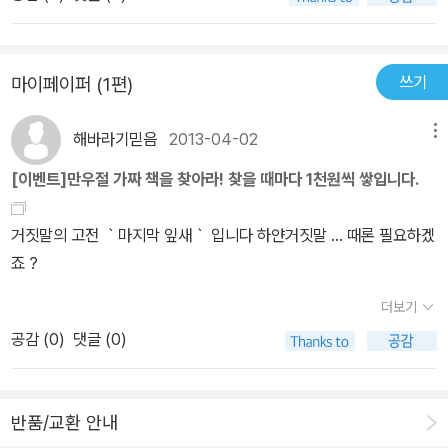
생각으로 전해지길 바래본다.이 책에는 오헨리의 소설10작품을 더
이 주는 느낌도 많이 달라진 것이 사실입니다. 유독 겨울이라는 시간
있었고, 뭉클한 감동은 준 작품(ex.크리스마 선물)도 있었으며, 마음
만날수 있다.역시나 진한 감동과 함께...연말 소중함을 전하고 싶다면
적 배경을 가진 작품들이 많습니다. 그래서인지 더더욱 지금처럼 찬
을 따뜻하게 녹여주는 작품(ex. 메뉴판에 찾아온 봄)도 있었으며, 삶
마지막 잎새 책을 추천하고 싶다^^*
바람이 불면 생각나고 읽고 싶어지는지도 모르겠습니다. 거리에 잎이
의 용기를 선물하는 작품(ex. 마지막 잎새)도 있었다.저자는 그렇게
쓰기
마이페이퍼 (1편)
얼마 남지 않은 나무들을 보며 설마 자신의 삶도 그렇다고 생각하는
우리의 삶이 그리 힘들기만 한 것은 아님을 바로 우리들의 이야기를
어리석음을 가진 사람들은 없겠죠? 지금 당장은 잎이 떨어지겠지만
통해서 보여주고 있었다. 행복은 바로 우리 가까이에서 우리는 기다
해바라기믿음
2013-04-02
메뉴
추운 겨울을 견디어 내면 반드시 새로운 잎들이 난다는 것을 잊지 말
리고 있다. 자신을 바라봐주기를....!
[이벤트]만우절 가짜 책을 찾아라! 찾을 때마다 1천원씩 쌓입니다.
아야할 것입니다.
거짓말의 고전 ｀마지막 잎새｀ 입니다 하얀거짓말 ... 때론 필요하겠
죠 ?
더보기
공감 (
0
)
댓글 (0)
반품/교환 안내