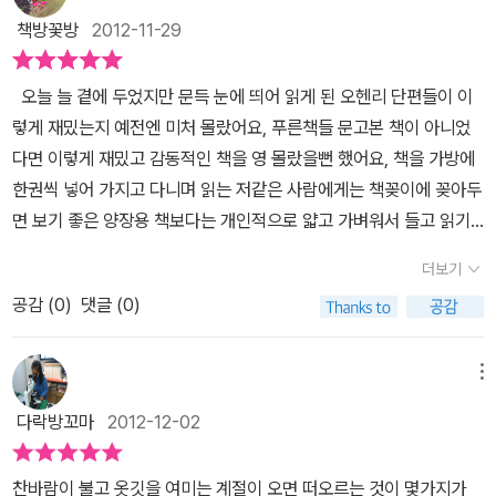
들의 우정이 참 기억에 남았답니다.함께 생활하면서 하루하루를 살아
어 있었다. 담쟁이덩굴의 마지막 잎새였다. 비록 가장자리는 거센 비
책방꽃방
2012-11-29
가는 가족에게 그리고 지인들에게 좀더 소중한 존재가 되어야겠다는
바람에 울퉁불퉁한 톱니 모양으로 헤어지고 색도 누렇게 바랬지만,
다짐을 하게된 좋은시간 이었던것 같아요. 그리고 (붉은 추장의 몸값)
아직도 줄기 부근엔 푸른 색이 짙게 남아 있는 틀림없는 잎이었
오늘 늘 곁에 두었지만 문득 눈에 띄어 읽게 된 오헨리 단편들이 이
과 (물레방아가 있는 교회)는 한편의 드라마를 본듯 하면서 다음내용
다.'......저 마지막 잎새로 저렇게 끝까지 살려고 애쓰는데....그걸 보고
렇게 재밌는지 예전엔 미처 몰랐어요, 푸른책들 문고본 책이 아니었
이 궁금해서 책장을 덮을수가 없었답니다. 이 책에 담겨진 오 헨리의
내가 얼마나 못됐었는지 깨달았어. 죽고 싶어 하는 건 죄를 짓는 거나
다면 이렇게 재밌고 감동적인 책을 영 몰랐을뻔 했어요, 책을 가방에
단편들은 마지막에 반전이 있어서 더 흥미있는것 같아요.처음 읽어보
마찬가지인데 말이야.' (본문16,18p) 삶이란 마음 먹기에 따라서 이
한권씩 넣어 가지고 다니며 읽는 저같은 사람에게는 책꽂이에 꽂아두
는 오 헨리의 작품들을 궁금증과 기대를 갖고 재미있게 읽은 시간 이
렇게 달라진다. 이 작품에서 보여지는 그림에 의한 마지막 잎새가 아
면 보기 좋은 양장용 책보다는 개인적으로 얇고 가벼워서 들고 읽기
었답니다. 아이들도 한 작가의 작품중에 많이 알려지지 않았지만 좋
니더라도, 가로수에 매달린 나뭇잎들을 보자. 거센 비바람에도 살려
편한 문고본이 좋더라구요, 오헨리의 단편이 좋다는 이야기는 많이
은작품을 찾아서 읽으면서 그 작가의 생각을 같이 경험해보는 시간을
더보기
고 애쓰는 나뭇잎들을 볼 수 있으리라. 살아가는 동안 수많은 거센 비
들었겠지만 그를 대표하는 [마지막 잎새]나 [크리스마스 선물]을 제
가져보았으면 좋겠어요. 그런면에서 추천할만한 책인것 같아요.^^
바람을 만나게 된다. 그 비바람을 이겨낼 수 있는 것은 '내 의지'에 달
공감 (
0
)
댓글 (0)
외하고 그의 단편집을 완독하는 일이란 별로 없을거 같아요, 누군가
려있음을 우리는 존시를 통해서 알 수 있었다. 남편을 사랑하는 아내
의 글이 좋다고 하면 그를 대표하는 책만 읽고 마는 경우가 많잖아요,
의 마음, 아내를 사랑하는 남편의 마음이 담겨진 [크리스마스 선물]은
역시 그를 대표하는 두 이야기가 가장 먼저 소개되고 있어요, 아마도
메뉴
서로를 위한 값진 희생을 보여준 작품이었다. 크리스마스가 되면 어
이 두 이야기가 가난하고 힘겹게 살지만 그속에서 행복을 느끼는 사
다락방꼬마
2012-12-02
김없이 텔레비전을 통해서 접하게 되는 이야기지만, 그 때마다 전해
람들의 이야기와 결말에서 전혀 뜻밖으로 전개되는 반전과 의외성과
지는 뭉클한 감동이 오 헨리의 글로 만나니 그 느낌이 더욱 배가 된다.
감동을 주는 오헨리의 다른 단편들을 대표하고 있는거 같아요, 두개
찬바람이 불고 옷깃을 여미는 계절이 오면 떠오르는 것이 몇가지가
자신의 값진 보물을 어리석에 희생시킨 바보 같은 두 사람의 특별할