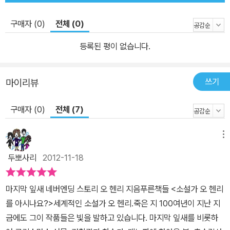
지위나 경제력, 학식으로 재단할 수 있는 것이 아니라 인간 그 자체에
있다는 믿음을 작품으로 입증하려 한 것이다. 그의 이러한 노력은 진
구매자 (0)
전체 (0)
부하고 통속적인 일상의 소재를 바탕으로 인간 본성과 삶의 보편성에
등록된 평이 없습니다.
닿는 작품으로 형상화되어 사람들의 열렬한 호응을 이끌어 냈다. 이
렇게 당시 사회상을 생생하게 반영한 작품들은 탄탄한 플롯과 독특한
필체, 가슴 따뜻한 유머와 허를 찌르는 반전 등 그만의 스타일과 어우
쓰기
마이리뷰
러져 파급력을 갖게 되었다. 혹자는 이러한 오 헨리 문학의 특성이 미
구매자 (0)
전체 (7)
국 문화의 특징을 반영하고 있다고 말한다. 이렇게 독보적인 개성을
지닌 그의 작품은 이후 단편문학의 부흥은 물론이고 F. 스콧 피츠제
럴드나 어니스트 헤밍웨이 등의 작가들에게 영향을 주기도 했다. 그
메뉴
리고 100여 년이 지난 오늘날에도 우리에게 묵직한 감동과 깨달음을
두뽀사리
2012-11-18
선사하고 있다. 오 헨리가 살았던 시대보다 더 빠른 속도로 세상은 변
화하고 있다. 그러나 자본주의 사회의 그늘 역시 더욱 깊어지고 있으
마지막 잎새 네버엔딩 스토리 오 헨리 지음푸른책들 <소설가 오 헨리
며 사회 양극화로 인한 불안과 패배감, 긴장감 또한 고조되고 있다. 사
를 아시나요?>세계적인 소설가 오 헨리.죽은 지 100여년이 지난 지
회의 주변부로 밀려나 잊혀진 사람들, 우리의 삶을 지탱해주는 소박
금에도 그이 작품들은 빛을 발하고 있습니다. 마지막 잎새를 비롯하
한 행복들, 타인에 대한 최소한의 배려와 이해…… 잊어가기 때문에