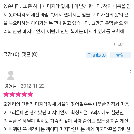
의 단편말고도 다른 단편들도 꼭 읽어 보기를 강력히 추천합니다. [경
있습니다. 그 중 하나가 마지막 잎새가 아닐까 합니다. 책의 내용을 알
것 없는 이야기라는 저자의 표현이 너무도 값진 희생이며 현명한 사
찰관과 찬송가]에서는 추운 겨울을 나기 위해 무전취식을 하고 고성
지 못하더라도 세찬 바람 속에서 떨어지는 잎을 보며 자신의 삶의 끈
람들이었던 이들의 이야기를 더욱 돋보이게 하는 반어적인 힘을 준
방가를 하고 호객행위를 하는등 경찰에게 일부러 잡혀 따뜻한 감옥에
을 놓으려하는 이야기는 누구나 알고 있습니다. 그만큼 유명한 오 헨
다. 이 이야기는 크리스마스가 되면 어김없이 우리들의 차가워진 마
서의 생활을 고대하지만 뜻대로 되지 않는 소피의 이야기에 폭소를
리의 단편 마지막 잎새. 이번에 만난 책에는 마지막 잎새를 포함해 10
음을 녹여줄 것이다. 자신의 삶을 쉽게 포기한 또 하나의 인물 소피,
터뜨리게 되요, 그런데 찬송가를 들으며 회개를 하고 제대로 살아보
편의 이야기가 담겨 있습니다. 오헨리 하면 마지막 잎새가 떠오르지
그는 이 겨울을 교도소에서 보내기 위해 죄를 지으려 한다. 그러나 그
려 하는 그 순간 정말 황당한 일이 벌어지죠, 그리고 [메뉴판에 찾아
더보기
만 다른 이야기들을 읽어보면 정확한 제목은 알지 못했더라도 그 내
것이 녹록치 않을 때 들려온 오르간 연주의 선율에 그는 절망적인 운
온 봄]의 애인의 청혼을 기다리는 한 여인이 메뉴판에 오타를 남기는
공감 (
0
)
댓글 (0)
용은 우리들이 익히 알고 있는 것입니다. 크리스마스 선물이나 이십
명에 맞서 싸워 보고자 하는 의지를 갖는다. 하지만 그는 너무도 쉽게
에피소드 또한 우리가 보통 잘하는 실수구요 그 실수로 인해 그녀는
년후 같은 경우는 예전에 방송에서 패러디를 하여 보여준 적이 있어
교도소에 가게 되는다. [경찰관과 찬송가]에서는 타락한 일상, 헛되
정말 기다리던 따듯한 봄을 맞이하게 된답니다. 매해 추수감사절이
너무도 익숙한 이야기들입니다. 몰랐다고 생각했지만 조금은 익숙한
욕망, 사라져 버린 소망, 망가진 재능, 짓눌린 의지 등이 가져온 슬픈
메뉴
되면 무슨 의식처럼 같은 장소를 찾아 만나는 두 신사의 이야기도 은
이야기들을 보려 합니다. 우연히 만나 공통된 취향에 대해 이야기하
결말을 보여준다. 결국 헤어나오지 못한 그가 빠져 버린 비극의 구렁
행 금고 전문 털이범의 개과 천선하는 이야기도 이십년후 만나기로
영윤맘
2012-11-22
다 공동 화실을 열게 된 수와 존시. 찬바람이 부는 11월 폐렴이라는 불
텅이에서 그는 빠져나오지 못했다. 그의 헛된 삶이 가져온 결말이었
한 친구 이야기도 모두 뜻밖의 이야기가 전개되요, 오헨리의 단편들
청객이 예술인촌을 덮치고 존시도 그 불행을 피할 수 없었습니다. 살
다. 사회적 약자나 낙오자들의이야기를 주로 쓴 오 헨리의 작품 속에
을 읽다보니 요즘 흔히들 만드는 반전 영화나 드라마는 이 사람의 글
오헨리의 단편집 마지막잎새 가을이 깊어질수록 따뜻한 감정과 마음
고자 하는 마음만 있으면 병을 이겨낼수 있을거라 의사는 말했지만
잔잔한 러브스토리가 담겨진 [메뉴판에 찾아온 봄]에 이어 수록된
을 모티브로 한게 아닌가 싶더라구요, 그리고 가장 마지막의 이야기
이그리울때면 생각났던 마지막잎새..학창시절 교과서에도 실렸던 그
존시는 창밖의 떨어지는 잎들을 보며 자신도 삶의 끈을 놓으려 합니
[추수감사절의 두 신사]에서는 추수 감사절의 삐뚤어진 관습에 관한
인 [물레방아가 있는 교회]는 정말 한편의 드라마네요, 어려서 잃어버
의 작품은 세월이 흘러도 가슴속 깊이 남아 숨쉬고 있는것 처럼 계절
다. 이런 모습을 지켜볼수 밖에 없는 수. 같은 건물 1층에 사는 베어먼
이야기다. '관습'을 향해 꼿꼿하고 위엄있는 모습을 가진 노신사는 사
린 딸을 나중에 서로 모른채 만나 잠재되어 있는 서로의 기억으로 알
이 바뀌면 꼭 생각나는 책이다.마지막잎새는 생의 마지막끈을 황량한
은 40년동안이나 그림을 그렸지만 예술가라 불릴만한 작품을 남기
흘 동안 아무것도 못 먹고 굻은 상태였다. 베품의 기쁨이 가문이 이름