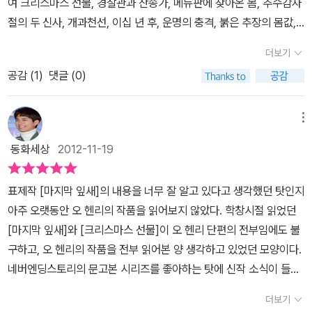
여 크리스마스 선물, 경찰관과 찬송가, 메뉴판에 찾아온 봄, 추수감사
더욱 그리워하게 되는 것들을 상기시키는 오 헨리의 작품이 오늘의
절의 두 신사, 개과천선, 이십 년 후, 운명의 충격, 붉은 추장의 몸값,
우리에게 던지는 메시지와 질문을 곰곰이 생각해 봐야 하는 때는 바
물레방아가 있는 교회 등 많은 작품들을 남긴 그. 이 책에는 오 헨리의
로 지금 이 순간일 것이다. ▶ 주요 내용 표제작인 「마지막 잎새」를 비
더보기
단편 10가지가 담겨져 있습니다.이 책 속의 오 헨리는 평범한 사람들
롯해 「크리스마스 선물」, 「경찰관과 찬송가」, 「추수 감사절의 두 신사」
공감 (
1
)
댓글 (0)
의 일상과 삶의 애환을 따뜻한 시선으로 그려낸 작가입니다. '마지막
등 전 세계인의 사랑을 받는 오 헨리의 단편소설 중 작품성이 가장 뛰
잎새'의 베어먼 할아버지와 존시. '크리스마스 선물'의 짐과 델라, '경
어나고 널리 읽히는 대표작 10편을 담았다. 가슴 따뜻한 유머와 허를
찰관과 찬송가'의 소피, '메뉴판에 찾아온 봄'의 새라와 월터, '추수감
메뉴
찌르는 반전 속에 절묘하게 형상화된 삶의 보편성에 닿아 있는 이야
사절의 두 신사'의 스터피와 노신사, '개과천선'의 지미 발렌타인과 랠
동화세상
2012-11-19
기들이 독자들의 가슴에 뭉클한 감동을 선사할 것이다.
프 D. 스펜서, '이십 년 후'의 지미 웰스와 밥, '운명의 충격'의 밸런스
와 이드, '붉은 추장의 몸값'의 '나'와 빌과 조니 도셋, '물레방아가 있
표제작 [마지막 잎새]의 내용을 너무 잘 알고 있다고 생각했던 탓인지
는 교회'의 에이브럼 스트롱과 아글레이어 에 이르기까지.책 한 권에
아주 오랫동안 오 헨리의 작품을 읽어보지 않았다. 학창시절 읽었던
담긴 짙은 감동은 아마 직접 읽어보는 것이 더 좋을 것입니다. 제게 1
[마지막 잎새]와 [크리스마스 선물]이 오 헨리 단편의 전부임에도 불
0가지 이야기 중 가장 좋았던 이야기는 '크리스마스 선물' 입니다.대
구하고, 오 헨리의 작품을 전부 읽어본 양 생각하고 있었던 모양이다.
략적인 줄거리는 이렇죠. 가난한 부부 짐과 델라. 둘은 크리스마스 이
네버엔딩스토리의 문고본 시리즈를 좋아하는 탓에 신작 소식이 들릴
브가 되자 서로에게 선물을 주려고 한다. 짐은 집안 가보인 금시계를,
때마다 관심을 갖곤 하는데, 이번에 출간된 <<마지막 잎새>>의 책
델라는 자신의 아름다운 머리카락을 팔아서 선물을 사준다. 하지만
더보기
소개를 살펴보면서 내가 알고 있던 오 헨리의 작품이 전부가 아니라