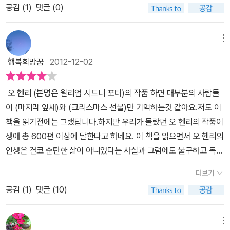
델라는 짐에게 시곗줄을, 짐은 델라에게 머리빗을 사준다.현명하고
공감 (
1
)
댓글 (0)
는 사실에 서둘러 읽어보게 되었다. 100년이 넘게 사랑받아 온 작품
아름다운 부부의 이야기가 감동적이였습니다. 이러한 단편 이야기는
들은 학창 시절에 읽었던 느낌과 성인이 되어 읽는 느낌이 다소 틀리
오 헨리에 대해서 배울 수 있고, 감동적입니다. 하지만 완성도가 떨어
다. 반면 이 작품은 숲이 아닌 나무만 보면서 오 헨리의 전부를 안다고
메뉴
지거나, 소재나 주제가 겹치거나, 이야기의 전개나 반전이 뻔히 드러
판단했던 실수를 바로잡는 계기가 되었기에 오히려 신선한 재미를 주
나는 작품도 많다고 합니다. 게다가 [물레방아가 있는 교회]나 [메뉴
행복희망꿈
2012-12-02
었던 작품이었다. 가을이 오는가 싶더니 어느 새 나뭇잎들이 떨어지
판에 찾아온 봄]처럼 지나친 우연에 기댄 설정 때문에 문학성이 떨어
고 차가운 바람이 겨울을 재촉하고 있다. 그런 탓일까? 표제작 [마지
진다는 비판도 있다고 합니다.2012.11.18.(일) 이은우(초등5)
오 헨리 (본명은 윌리엄 시드니 포터)의 작품 하면 대부분의 사람들
막 잎새]는 이 가을 밤에 아주 잘 어울리는 작품이었다. 경제 불황, 경
이 (마지막 잎새)와 (크리스마스 선물)만 기억하는것 같아요.저도 이
쟁 사회의 구조에 의한 병폐로 자신의 삶을 놓아버린 사람들의 이야
책을 읽기전에는 그랬답니다.하지만 우리가 몰랐던 오 헨리의 작품이
기를 자주 접하게 된다. 존시 역시 아프고 힘들었던 자신의 삶을 지탱
생애 총 600편 이상에 달한다고 하네요. 이 책을 읽으면서 오 헨리의
하는 것이 지치고 힘들었으리라. 의사 말했듯이 그 어떤 약도 살고자
인생은 결코 순탄한 삶이 아니었다는 사실과 그럼에도 불구하고 독자
하는 의지가 없다면 무용지물이 된다. 그 어떤 고난 앞에서 이겨내고
의 마음을 울리고 감동을 선사하는 멋진글을 많이 남겼다는 사실에
자 하는 의지가 없다는 그 삶은 더욱 비참할 수 밖에 없으리라.떨어지
더보기
박수를 보내고 싶었습니다. 청소년 시절에 읽었던 (마지막 잎새)와
는 낙엽을 세며 마지막 잎이 떨어지는 것에 자신의 목숨을 걸었던 존
공감 (
1
)
댓글 (10)
(크리스마스 선물) 이야기는 읽을 때마다 감동적이고 희망적인것 같
시, 그러나 현명한 베이먼의 걸작이 있었기에 그녀는 다시 삶에 대한
아요. 이 책에는 그 외에도 8편의 이야기가 더 담겨져 있어요.특히 저
의지를 갖게 된다. 그러나 보라! 밤새도록 쉬지 않고 몰아친 강풍과 세
는 (이십 년 후)라는 이야기 속에서 세월이 흘러도 변하지 않는 남자
메뉴
찬 빗줄기에도 불구하고 벽에는 아직 하나의 잎이 또렷이 살아서 붙