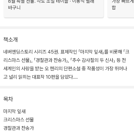
8월 특별 선물. 각도 조절 테이블 · 이동식 빨래
가장 빠르게
바구니
합
책소개
네버엔딩스토리 시리즈 45권. 표제작인 「마지막 잎새」를 비롯해 「크
리스마스 선물」, 「경찰관과 찬송가」, 「추수 감사절의 두 신사」 등 전
세계인의 사랑을 받는 오 헨리의 단편소설 중 작품성이 가장 뛰어나
고 널리 읽히는 대표작 10편을 담았다.
세상만사가 모두 이야깃거리이며, 지위고하를 막론하고 인간은 모두
목차
가치 있는 존재라고 여겼던 그의 인도주의적 가치관과 그만의 개성이
라고 할 수 있는 문학적 기교가 도드라진 작품들이다. 100여 년이 지
마지막 잎새
났지만 삶의 보편성에 닿아 있기에 여전히 유효한 이 이야기들이 독
크리스마스 선물
자들의 마음을 따뜻한 감동으로 채울 것이다.
경찰관과 찬송가