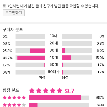
세 살 때 어머니를 여읜 뒤 친척집에서 키워진 오 헨리는 미국 전역을
로그인하면 내가 남긴 글과 친구가 남긴 글을 확인할 수 있습니다.
떠돌며 수많은 직업을 전전했다. 결혼 후 안정된 삶을 사는 듯했지만
로그인하기
은행 공금 횡령 혐의로 기소되어 교도소에 수감되었고, 딸의 양육비
를 벌기 위해 글을 쓸 정도로 생활이 곤궁했다. 그리고 작가적 성공을
구매자 분포
이룬 후에도 실제 삶은 그리 행복하지 못했다. 하지만 이런 순탄치 않
10대
0%
0%
은 삶은 그의 작품 세계에 밑거름이 되어 그를 세계적인 이야기꾼으
20대
0.8%
0.8%
로 발돋움하게 해 주었다. ‘불행한 어린 시절만큼 작가가 되기 위한 가
30대
5.0%
25.8%
장 좋은 훈련법도 없다.’고 한 어니스트 헤밍웨이의 말을 방증이라도
40대
하듯, 오 헨리는 자신의 다양한 경험과 누구도 생각지 못한 일상의 평
15.0%
46.7%
범한 순간들을 소재로 수백 편에 달하는 단편소설을 써 내며 인간의
50대
1.7%
1.7%
본성과 삶의 모순된 순간을 형상화했다. 특히 꿈과 좌절이 뒤섞여 들
60대
1.7%
0.8%
여성
남성
끓는 화려한 대도시의 그늘에 가려진 소외된 사람들에게 관심을 갖고
소시민의 일상과 삶의 애환을 따뜻한 시선으로 작품 속에 펼쳐 보여
9.7
평점 분포
독자들의 애정과 지지를 받았다. 이번에 '네버엔딩스토리' 시리즈에서
출간된 『마지막 잎새』에는 오 헨리 문학의 정수라고 할 수 있는 10편
85.7%
의 작품이 수록되어 있다. 세상만사가 모두 이야깃거리이며, 지위고
14.3%