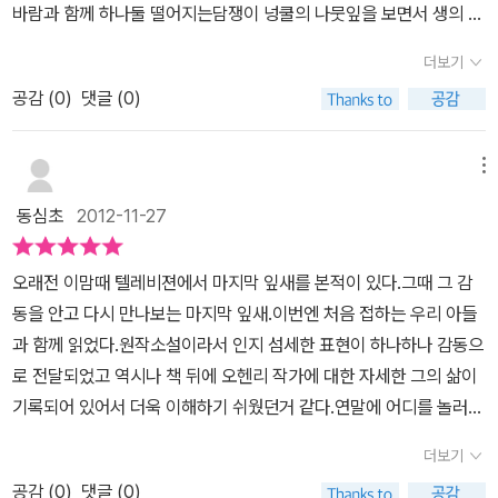
게 되는 그순간은 정말 감동적이었어요, 항상 번역서를 보며 느끼는
바람과 함께 하나둘 떨어지는담쟁이 넝쿨의 나뭇잎을 보면서 생의 끈
지 못했습니다. 결국엔 수의 생명의 끈을 연장시키는 걸작을 남기게
을 건 자존심으로 아사 상태가 된 노신사의 모습이 측은하기만 하다.
거지만 역자의 재치 있는 문구나 말투가 이야기를 더 흥미롭게 만들
을 놓아버리고자했던 존시를 베이먼의 걸작이 다시 존시의 삶에 의지
되었으니 그것이 바로 마지막 잎새인 것입니다. '나는 정말로 저 마지
[개관천선]은 사랑으로 인해 절도범에서 정직하게 사려는 지미 앞에
더보기
어주는거 같아요, 오헨리는 꼭 글을 시작할때나 이야기를 펼치려 할
를 심어주는 이야기이다.존시를 치료하는 의사의 처방은 좋은약을 최
막 잎이 떨어지는 걸 보고 싶거든. 이제는 기다리는 데 지쳤어. 생각하
놓인 갈등의 순간에 현명한 형사 벤 프라이스가 있어 달라진 그의 삶
때 독자와 대화를 나누는듯한 방식으로 글을 쓰더군요, 공감을 끌어
공감 (
0
)
댓글 (0)
대한 써본다한들 자신이 살고자하는 의지가 없다면아무 소용이 없다
는 것도 지쳤어. 모든 걸 내려놓고 저 가엾고 고달픈 잎들처럼, 저 아
을 보여주었으며, 두 친구 사이의 약속을 담은 [이십 년 후], 그 외에
내려는듯, 동의를 구하려는듯 하면서 그 상황속으로 독자들을 끌어
고했다.삶이 지치고 힘들때 삶의 끈을 놓아버리고자하는 사람들에게
래로 떨어지고 싶어.' - 본문 13쪽 사춘기를 호되게 앓던 시기에 이 책
도 [운명의 충격][붉은 추장의 몸값][물레방아가 있는 교회] 등 이 작
들이려는 수법인거 같아요, 그의 수법에 꼬박 넘어가고 말지만 의외
마지막잎새는다시한번 삶의 의지를 심어주는책이아닌가싶다.그리고
메뉴
을 읽었을때는 '존시'라는 인물에 빠져 있었습니다. 살고자 하는 마음
품에는 오 헨리의 대표작 10편이 수록되어 있다. 그의 작품에는 오 헨
의 결말에 흥미진진함을 느끼고 재미를 느끼고 감동을 받게 된답니
또하나의 걸작 크리스마스선물또한 서로에게 소중한 선물을 하기위
이 없는 그에게 찬바람에 나부끼는 잎새가 자신의 목숨같다고 생각하
리의 인생이 고스란히 담겨져 있다. 5년형을 선고 받고 교도소에 수
동심초
2012-11-27
다. 오헨리의 단편이 이렇게 재밌다니 다른 단편들도 찾아서 읽어봐
해 자기가가진 값진것을 버리고상대를 위해 준비한 선물은 그어떠한
는것이 당연하게 느껴졌습니다. 별 희망도 없고 자신이 언제 죽을지
감된 그는 딸의 양육비를 벌기 위해 작품 활동을 시작했는데, 출소 후
야겠어요, 그의 이야기속의 사람들의 생은 정말 아이러니에요^^
선물과도 견줄수 없는 선물이였다.오헨리의 마지막 잎새 단편집은 경
도 모른다는 어둠속에 놓여 있을때 희망의 끈이라는 것이 보이지 않
에도 평탄치 못했던 그의 삶은 작품의 밑거름이 되어주었다. 그의 작
오래전 이맘때 텔레비젼에서 마지막 잎새를 본적이 있다.그때 그 감
찰관과 찬송가,메뉴판에 찾아온 봄, 추수감사절의 두신사개과천선,이
을수도 있다는 생각에 그녀의 마음을 이해했던 것입니다. 하지만 세
품 속 주인공들은 사회의 약자이며 낙오자들, 그리고 소시민이었다.
동을 안고 다시 만나보는 마지막 잎새.이번엔 처음 접하는 우리 아들
십 년 후,운명의 충격,붉은추장의 몸값,물레방아있는교회가 같이 실
월이 흘러 다시 만난 존시는 나약하다는 생각이 듭니다. 그 나약함 때
힘든 일상, 더 이상의 희망도 없을 듯한 삶 속에서도 희망이 존재한다
과 함께 읽었다.원작소설이라서 인지 섬세한 표현이 하나하나 감동으
려있다.몇개만 알고있던 오헨리의 작품을 이렇게 다양한 내용의 이야
문에 베어먼이 죽음을 맞이했다는 생각까지 드니 말입니다. 누군가
는 것을 오 헨리는 작품을 통해서 그들에게 용기를 주려 했던 것이다.
로 전달되었고 역시나 책 뒤에 오헨리 작가에 대한 자세한 그의 삶이
기를한꺼번에 만날수 있는 네버앤딩의 마지막잎새스산하고 서늘한
는 언젠가 떨어지는 잎을 보며 절망했지만 다른 이는 그런 사람에게
아무것도 보이지 않는 절박한 삶 속에서도 살고자 하는 의지는 삶을
기록되어 있어서 더욱 이해하기 쉬웠던거 같다.연말에 어디를 놀러가
마음에 따뜻함을 가져온 선물 같았다. 평범한 사람들의 일상과 삶의
삶의 용기를 주기 위해 자신의 것을 모두 바치는 조금은 아이러니한
더욱 견고히 해준다. 저자는 힘들었던 자신의 삶에서 작품 활동을 통
거나 영화를 보거나 즐기는 그런 문화에서 벗어나 감동을 줄수 있는
애환을 따뜻한 시선으로 그려놓은 마지막 잎새 ..읽어가는내내 행복
더보기
일들이 벌어진 것입니다. 같은 책을 읽었건만 예전의 나와 지금의 나
해 행복을 느끼듯이 다른 이들에게도 행복을 찾아주고 싶었던 것을
그런 책한권이 오래도록 가슴에 남아 아이들의 삶속에 착한마음,착한
감마저 줄것이다.
가 느끼는 너무도 다릅니다. 마지막 잎새 뿐만 아니라 다른 이야기들
아닐런지.생각지도 않은 결말을 보여 준 작품(ex.경찰관과 찬송가)도
공감 (
0
)
댓글 (0)