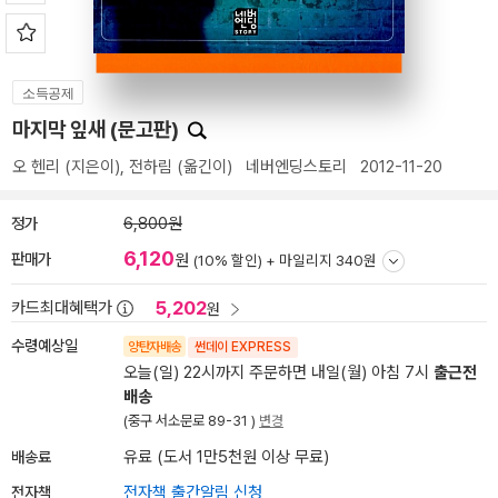
소득공제
마지막 잎새 (문고판)
오 헨리
(지은이),
전하림
(옮긴이)
네버엔딩스토리
2012-11-20
정가
6,800원
6,120
판매가
원
(10% 할인) +
마일리지 340원
5,202
카드최대혜택가
원
수령예상일
양탄자배송
썬데이 EXPRESS
오늘(일) 22시까지 주문하면 내일(월) 아침 7시
출근전
배송
(중구 서소문로 89-31 )
변경
배송료
유료 (도서 1만5천원 이상 무료)
전자책
전자책 출간알림 신청