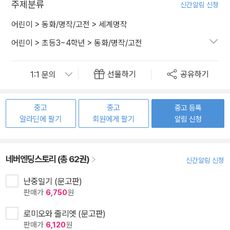
주제분류
신간알림 신청
어린이
>
동화/명작/고전
>
세계명작
어린이
>
초등3~4학년
>
동화/명작/고전
선물하기
공유하기
중고
중고
중고 등록
알라딘에 팔기
회원에게 팔기
알림 신청
네버엔딩스토리 (총 62권)
신간알림 신청
난중일기 (문고판)
판매가
6,750
원
로미오와 줄리엣 (문고판)
판매가
6,120
원