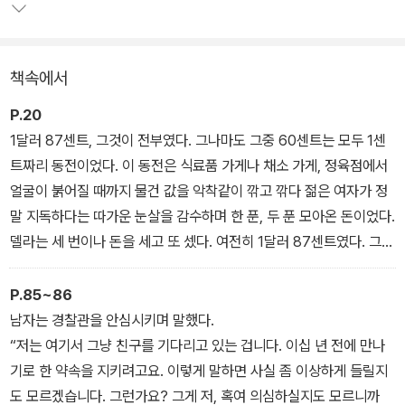
책속에서
P.20
1달러 87센트, 그것이 전부였다. 그나마도 그중 60센트는 모두 1센
트짜리 동전이었다. 이 동전은 식료품 가게나 채소 가게, 정육점에서
얼굴이 붉어질 때까지 물건 값을 악착같이 깎고 깎다 젊은 여자가 정
말 지독하다는 따가운 눈살을 감수하며 한 푼, 두 푼 모아온 돈이었다.
델라는 세 번이나 돈을 세고 또 셌다. 여전히 1달러 87센트였다. 그리
고 당장 크리스마스가 내일이었다.
낡아 빠진 조그만 소파에 주저앉아 펑펑 우는 일 말고는 이 상황에서
P.85~86
달리 할 수 있는 일이 없었다. 그래서 델라는 그렇게 했다. 인생은 흐
남자는 경찰관을 안심시키며 말했다.
느낌과 훌쩍거림과 미소로 이루어져 있는데, 그중 가장 큰 부분을 차
“저는 여기서 그냥 친구를 기다리고 있는 겁니다. 이십 년 전에 만나
지하는 건 훌쩍거림인 법이다.
기로 한 약속을 지키려고요. 이렇게 말하면 사실 좀 이상하게 들릴지
도 모르겠습니다. 그런가요? 그게 저, 혹여 의심하실지도 모르니까