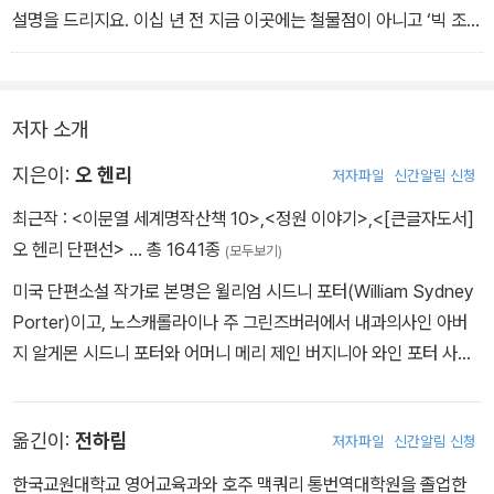
설명을 드리지요. 이십 년 전 지금 이곳에는 철물점이 아니고 ‘빅 조
브래디’라는 식당이 있었습니다.”
(중략)
“그날 밤 우리는 그때로부터 정확하게 이십 년이 지난 후 같은 날 같
저자 소개
은 시간에 이곳에서 다시 만나기로 약속했답니다. 우리가 어떤 운명
에 처해 있든, 얼마나 멀리 떨어져 살고 있든 간에 상관없이 말입니다.
지은이:
오 헨리
저자파일
신간알림 신청
이십 년이 지난 때라면 우리 둘 다 각자의 운명도 정해지고 재산도 어
최근작 :
<이문열 세계명작산책 10>
,
<정원 이야기>
,
<[큰글자도서]
느 정도 모았을 거라고 생각했어요. 그 운명의 길이 어떤 길이라 해도
오 헨리 단편선>
… 총 1641종
(모두보기)
말이죠.”
미국 단편소설 작가로 본명은 윌리엄 시드니 포터(William Sydney
Porter)이고, 노스캐롤라이나 주 그린즈버러에서 내과의사인 아버
지 알게몬 시드니 포터와 어머니 메리 제인 버지니아 와인 포터 사이
에서 셋째 아들로 태어났다. 그러나 어려서 양친을 잃어 숙모가 교사
로 있는 학교에서 교육을 받았다. 1882년 텍사스로, 1884년에는 오
옮긴이:
전하림
저자파일
신간알림 신청
스틴으로 이주하면서 목장 관리, 제도사, 기자, 은행원 등의 직업을 전
전하였다. 1887년 아솔 에스테스와 결혼했으며, 1891년 오스틴은행
한국교원대학교 영어교육과와 호주 맥쿼리 통번역대학원을 졸업한