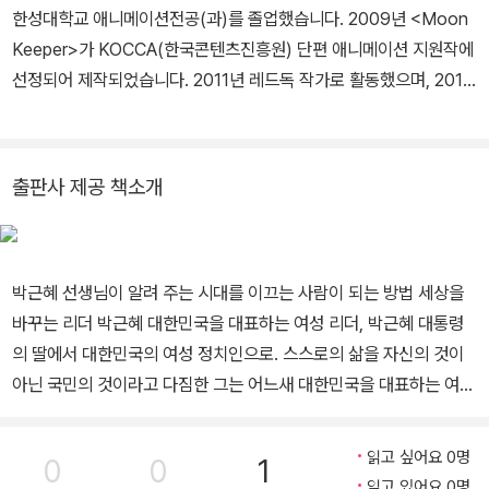
『호감력』, 『내 남자의 사생활』, 『나 혼자도 잘 산다』, 『소설 징비록』
한성대학교 애니메이션전공(과)를 졸업했습니다. 2009년 <Moon
등 20여 권이 있다.
Keeper>가 KOCCA(한국콘텐츠진흥원) 단편 애니메이션 지원작에
선정되어 제작되었습니다. 2011년 레드독 작가로 활동했으며, 2012
년 레드독 캐릭터 팬시가 출시되었습니다.
출판사 제공 책소개
박근혜 선생님이 알려 주는 시대를 이끄는 사람이 되는 방법 세상을
바꾸는 리더 박근혜 대한민국을 대표하는 여성 리더, 박근혜 대통령
의 딸에서 대한민국의 여성 정치인으로. 스스로의 삶을 자신의 것이
아닌 국민의 것이라고 다짐한 그는 어느새 대한민국을 대표하는 여성
리더가 되었습니다. 대통령의 어린 딸에서 퍼스트레이디가 되었고,
재야에 머물다가 다시 여성 정치인이 되어 모두의 앞에 선 박근혜. 뚜
읽고 싶어요 0명
0
0
1
렷한 원칙을 가지고, 모든 일에 솔선수범하면서, 겸손한 태도로 다른
읽고 있어요 0명