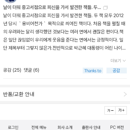
날이 더워 중고서점으로 피신을 가서 발견한 책들. 두...
날이 더워 중고서점으로 피신을 가서 발견한 책들. 두 책 모두 2012
년 당시 ｀용비어천가｀ 목적으로 씌여진 책이다. 처음 책을 펼칠 때
의 우려와는 달리 생각했던 것보다는 여러 면에서 괜찮은 편이다.책
은 일단 끊임없이 우리에게 웃음을 준다는 면에서는 긍정적이다. 일
단 제목부터 그렇지 않은가.전반적으로 박근혜 대통령이 어린 나이에
불행한 가족사를 딛고 대통령이 되었다는 다소 예상되는 내용으로 구
더보기
성되어 있어 신선함은 떨어진다.그래도, 이 책을 통해 대통령의 해외
공감 (
25
)
댓글 (6)
순방 시 주요 방문지에 대한 에피소드를 알게 해준다는 면에서는 조
금 유용한 책이다.책의 부정적인 면으로는 나오는 웃음이 ｀실소｀라
는 점. 그리고 웃음과 함께 분노도 같이 준다는 점에서 다소 부정적이
반품/교환 안내
다.비록 책의 내용이 예상에서 크기 벗어나지 않기에 식상한 면이 있
지만, 성인들에게는 박근혜 정부 4년에 대해 다시 돌아보게하는 힘이
있다고 생각된다.나는 박대통령의 정치에 대해서 비판의 목소리도 높
지만, 박대통령의 치적에 대해서는 그의 반대자들도 인정할 수밖에
로그인
전체 메뉴
회사 소개
출판사 안내
PC 버전
없지 않을까하는 생각이 든다.세월호 사건을 통해 국민들의 안전의식