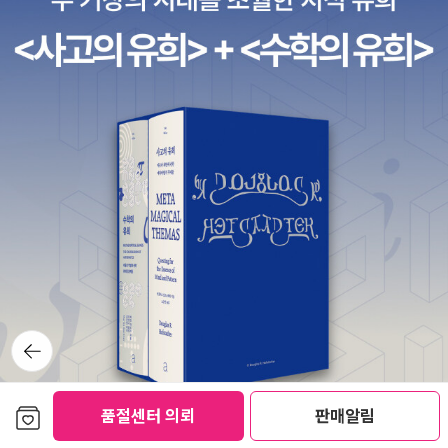
뒤로가
기
보관함담기
품절센터 의뢰
판매알림