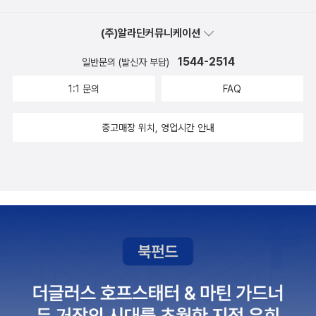
이 높아졌으며, 언론의 중립성에 대해서도 다시 생각하는 계기가 되
(주)알라딘커뮤니케이션
었다. 그리고, 국정교과서 문제를 통해 국민들이 역사문제를 새롭게
인식하는 계기가 마련되었다. 그뿐인가. 담배가격인상을 통해 국민건
1544-2514
일반문의 (발신자 부담)
강도 증진되었고, 낮아진 대출금리로 누구나 쉽게 대출받아 전세 나
1:1 문의
FAQ
자기집을 마련할 수 있지 않았나 생각된다. 다만, 가계부채가 사상 최
대(2015년 4분기 현재 1200조원)여서 조금 우려되는 점외에는.이
중고매장 위치, 영업시간 안내
러한 대한민국을 건설한 것은누구도 부인할 수 없는 박근혜정부의 치
적이라 생각된다. 마지막으로 이 책은 성인들이 심심할 때 읽는 책이
지, 미래를 꿈꾸는 어린이들에게는 추천하기 어려운 책이라 생각된
다.