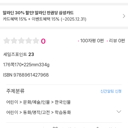
알라딘 30% 할인! 알라딘 만권당 삼성카드
카드혜택 15% + 이벤트혜택 15% (~2025.12.31)
0
100자평 0편
리뷰 0편
세일즈포인트
23
176쪽
170*225mm
334g
ISBN 9788961427968
주제분류
신간알림 신청
어린이
>
문화/예술/인물
>
한국인물
어린이
>
동화/명작/고전
>
학습동화