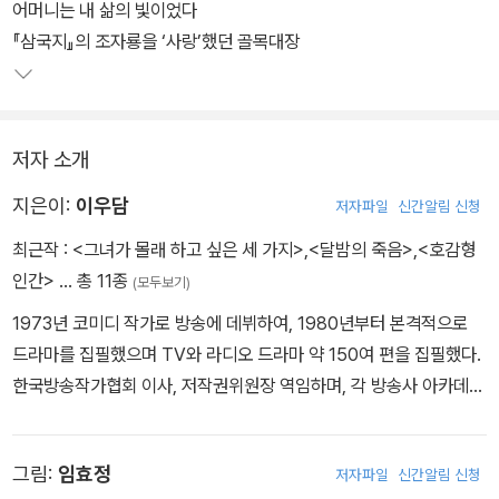
어머니는 내 삶의 빛이었다
『삼국지』의 조자룡을 ‘사랑’했던 골목대장
저자 소개
지은이:
이우담
저자파일
신간알림 신청
최근작 :
<그녀가 몰래 하고 싶은 세 가지>
,
<달밤의 죽음>
,
<호감형
인간>
… 총 11종
(모두보기)
1973년 코미디 작가로 방송에 데뷔하여, 1980년부터 본격적으로
드라마를 집필했으며 TV와 라디오 드라마 약 150여 편을 집필했다.
한국방송작가협회 이사, 저작권위원장 역임하며, 각 방송사 아카데
미, 한국방송작가협회교육원, 경원대 문예창작과 등에서 15년 넘게
‘드라마 작법’을 강의했다. 근래에는 활발한 저술 활동을 펼치고 있으
그림:
임효정
저자파일
신간알림 신청
며, 저서로는 『아줌마 손자병법』, 『여자에게 다 줘라』, 『여자의 자격』,