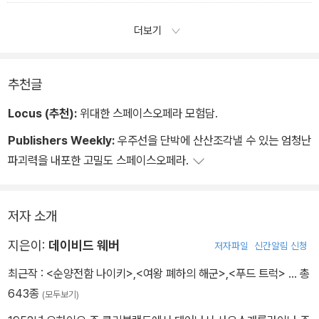
히지 않았다고 해서 앞으로도 결코 잡히지 않으리라는 보장은 없지
“이 명령서는 전쟁 경고에 해당한다. 교전 수칙 베이커에 의거해서 알
만, 조금만 더 시행되면 되니까 상관없었다. 롤린스 제독이 그가 필요
더보기
파 2 전투 준비 태세를 발동할 권한을 귀관에게 부여하고, 발동할 것
로 하는 데이터를 받을 때까지만, 그리고 인민해군함 <나폴레옹>이
을 지시한다. 귀관들 모두에게 신의 가호가 있기를. 여왕 폐하의 이름
핸콕 항성계에서 부리나케 도주할 때까지만 말이다.
으로, 맨티코어 왕립해군 제1우주경 서 토머스 캐퍼렐리 제독이 서명
“첫 번째 중계기(中繼器)에 도달합니다, 함장님.”
추천글
함.”
통신관의 목소리는 오글비의 속마음 못지않게 불안하게 들렸다. 중령
Locus (추천):
위대한 스페이스오페라 모험담.
회의실에 완벽한 정적이 흘렀다. 카프라는 의자에 깊숙이 앉았고, 메
은 디스플레이에서 눈을 떼고 최대한 침착한 분위기를 발산하려고 노
시지판을 끈 다음 탁자 위에 조용히 올려놓았다. 알파 2는 공개적인
Publishers Weekly:
우주선을 단박에 산산조각낼 수 있는 엄청난
력하며 고개를 끄덕였다. 함장이 부하들 못지않게 두려움에 떨고 있
적대 행위의 바로 전 단계였고, 교전 수칙 베이커는 전대급 지휘관이
파괴력을 내포한 고밀도 스페이스오페라.
다는 사실을 알릴 수야 없지. 그는 무덤덤하게 생각했다.
휘하의 부대가 위협받고 있다고 판단할 경우 선제공격을 포함해서 발
“데이터 덤프(dump) 준비.”
포할 권한을 준다는 뜻이었다. 모든 주둔 기지 사령관에게 방금 읽은
“예, 함장님.”
저자 소개
명령서를 보냄으로써 캐퍼렐리 제독은 모든 왕립해군 장교들이 몇 십
년 동안이나 두려워하던 개전(開戰)의 가능성을 공식화했던 것이다.
지은이:
데이비드 웨버
저자파일
신간알림 신청
경순양함 분함대를 이끌고 까마득한 오지에 있는 이름 없는 항성계를
최근작 :
<순양전함 나이키>
,
<여왕 폐하의 해군>
,
<푸드 트럭>
… 총
초계중인 하급 대령조차도 전쟁의 방아쇠를 당길 수 있는 급박한 상
643종
(모두보기)
황이었다. 아너는 등골이 서늘해지는 것을 자각했다.