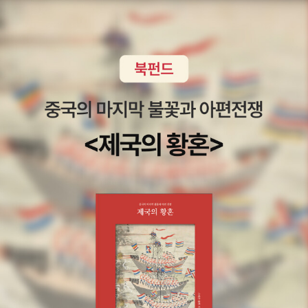
함께 나누는 훈훈함이 있는 곳은 예쁜 사람들이 사는 천수의 나라.
이번에는 티벳 불교의 순례자들을 따라가보고, 오랜시간 다져온 다정
함을 보여주는 에피소드들로 포근해지는 이야기들로 내게도 평화로
운 꿈이 펼쳐진 4권 이였다. 만화. [책벌레의 하극상] 2부 1라이트
노벨이 원작이고, 추후 만화로 제작. 현재 애니메이션 방영중.책을 읽
기 위한 책벌레의 집념은 '일반상식'이란 놈을 간단하게 뒤엎어 버린
다. 그리하여, 마인의 신전 입성기로 시작되는 [책벌레의 하극상 제
2부1].책 생각에 들뜬 마인과 나름 쓸.모.있.는 일.꾼이 늘어나서 반가
운 신관장의 모습이 대비되어 유쾌한 <신전의 견습무녀>는 두번을
봐도 웃음이 난다. 귀족다움이란 작전으로 살짝 내숭떠는 마인의 코
믹한 모습과 츤데레 벤노가 몰래하는 쪽지 편지는 학창시절을 떠올리
며 나를 잠깐 그때 그 시절 삼천포로 빠지게도 했던 <신전에서 열린
회합>어쩌면 너무도 당연한 결과.... 좀 생각하면서 행동해라 마인.
의욕만만 저질체력 마인 <쓰러진 이유>'정말로 눈을 뗄 수 없는 분이
군요.' - 마르크'부탁이니까 얌전히 좀 있어.' - 루츠- 본문 p120 속에
잔소리 삼인방에게 야단 맞는 마인. 반성해라 이놈아~입만 안 열면