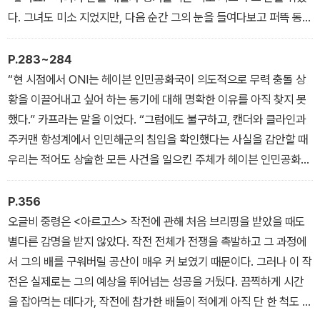
평소에는 어떤 상황에서도 거의 동요하는 법이 없는 맥기네스는 아연
다. 그녀도 미소 지었지만, 다음 순간 그의 눈을 들여다보고 퍼뜩 동작
실색한 표정으로 상관의 얼굴을 빤히 응시했다. 여왕 폐하의 군함 <
을 멈췄다. 탱커슬리의 눈에 익숙하지 않은 빛이 떠올라 있었기 때문
나이키>는 단순한 군함이 아니었다. <나이키>는 맨티코어 왕립해군
이다. 정확히 그게 뭔지 꼬집어 낼 수는 없었지만, 아너는 지금 입고
P.283~284
을 상징하는 군함이었고, 선망의 대상이자 모든 함장이 갈망하는 최
있는 얇은 유니타드가 얼마나 젖어 있고 몸에 딱 들러붙어 있는지를
“현 시점에서 ONI는 헤이븐 인민공화국이 의도적으로 무력 충돌 상
고의 배였다. 맨티코어 해군에서 <나이키>로 명명된 군함은 대를 이
갑자기 자각했다. 그녀는 다시 얼굴이 뜨거워지는 것을 자각했고, 갑
황을 이끌어내고 싶어 하는 동기에 대해 명확한 이유를 아직 찾지 못
어가며 언제나 존재해 왔으며, 그 혁혁한 전공(戰功) 기록은 맨티코
자기 어색해진 태도로 그의 손을 놓으며 눈을 내리깔았다.
했다.” 카프라는 말을 이었다. “그럼에도 불구하고, 캔더와 클라인과
어 해군의 창설자이자 초대 <나이키>함의 마지막 함장이었던 에드워
탱커슬리도 그것을 느낀 듯했다. 조금 당혹스러운 표정으로 눈을 돌
주커맨 항성계에서 인민해군의 침입을 확인했다는 사실을 감안할 때
드 사가나미까지 곧바로 거슬러 올라간다. 그리고 현존하는 <나이키
렸기 때문이다. 잠시 침묵이 흐르다가, 그는 헛기침을 했다.
우리는 적어도 상술한 모든 사건을 일으킨 주체가 헤이븐 인민공화국
>함은 맨티코어 해군에서 가장 새롭고 가장 강력한 순양전함이었다.
“그건 그렇고, 데임 아너.” 조금 껄끄러운 목소리였다. “지금까지 줄
일 가능성을?다시 말한다, 가능성을 염두에 두지 않을 수가 없다. 따
곧 바실리스크에서 일어났던 일을 사과하고 싶었습니다. 그때 저는?”
라서 이 경보를 수령한 사령관들은 관할 구역 내부에서 모든 수단을
P.356
“사과할 필요는 없습니다, 대령님.”
동원해서 적절하고 신중한 대비 태세를 갖출 것을 지시한다. 상황을
오글비 중령은 <아르고스> 작전에 관해 처음 브리핑을 받았을 때도
“그럴 필요가 있다고 생각합니다.”
일방적으로 확대시키거나 악화시킬 수 있는 행동은 신중하게 피해야
별다른 감명을 받지 않았다. 작전 전체가 전쟁을 촉발하고 그 과정에
탱커슬리는 조용한 목소리로 반박했다. 그는 다시 그녀의 얼굴을 응
하지만, 귀관의 가장 중요한 임무는 관할 구역 및 동맹국들의 안전을
서 그의 배를 구워버릴 공산이 매우 커 보였기 때문이다. 그러나 이 작
시했다. 진지한 표정이었다.
확보하는 것임을 유념해야 한다.”
전은 실제로는 그의 예상을 뛰어넘는 성공을 거뒀다. 끔찍하게 시간
카프라 준장은 여기서 잠깐 멈췄다가, 처음보다 무감동하고 낮은 목
을 잡아먹는 데다가, 작전에 참가한 배들이 적에게 아직 단 한 척도 잡
소리로 말을 이었다.