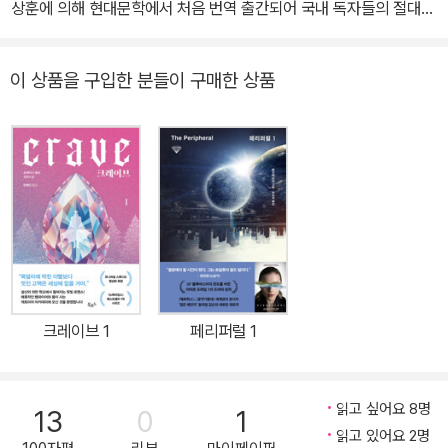
료 작가인 스티븐 화이트와 함께 쓴 장편 밀리터리 SF 『내란 Insurre
상훈에 의해 현대문학에서 처음 번역 출간되어 국내 독자들의 절대적
『다이디타운』, 로버트 J. 소여의 『멸종』, S. S. 밴 다인의 『파일로 밴
ction』(1990)으로 결실을 맺었고, 역사학적 전문 지식을 활용한 치
인 지지와 러브콜을 받은 『바실리스크 스테이션』과 2016년 행복한
스의 정의』, 버너 빈지의 『심연 위의 불길』, 필립 K. 딕의 『유빅』, 『화
밀한 설정과 보기 드물게 박력있고 현실적인 전투 묘사로 호평을 받
책읽기 SF선집의 일환으로 출간된 『여왕 폐하의 해군』과 함께 <아
성의 타임슬립』, 『작년을 기다리며』, 『파머 엘드리치의 세 개의 성
이 상품을 구입한 분들이 구매한 상품
았다. 이 시리즈의 제4편이자 최종 장편인 『시바 옵션 Shiva Optio
너 해링턴> 초기 3부작의 대미를 장식하는 걸작이다. 1993년에 미
흔』, 스타니스와프 렘의 『솔라리스』, 그렉 이건의 『쿼런틴』, 새뮤얼
n』(2002)이 뉴욕타임즈의 베스트셀러 목록에 오르면서, 데이비드
국에서 처음 출간된 이래 『뉴욕타임스』를 비롯한 주요 베스트셀러 목
R. 딜레이니의 『바벨-17』, 콜린 윌슨의 『정신기생체』, 테드 창의 『당
웨버는 로버트 A. 하인라인과 제리 퍼넬의 전통을 잇는 하드 밀리터
록을 석권한 아너 해링턴 시리즈는 글자 그대로 웜홀을 넘나드는 스
신 인생의 이야기』, 『소프트웨어 객체의 생애 주기』, 데이비드 웨버의
리 SF의 최고 유망주로 주목받았고, 밀리터리 SF를 전문으로 하는
페이스오페라인 동시에, 미래의 항성간 국가 사이에서 벌어지는 군사
『바실리스크 스테이션』, 『여왕 폐하의 해군』, 카를로스 카스타네다의
베인(Baen) 출판사에서 ‘아너 해링턴’ 시리즈의 제1작인 『바실리스
충돌을 다룬 하드 밀리터리 SF이다. 18세기 영국 해군의 전열함 전
『돈 후앙의 가르침』 3부작, 조지 R. R. 마틴의 『GRRM: 조지 R. R.
크 스테이션』(1993)과 본서 『여왕 폐하의 해군』을 잇달아 내놓으면
투와 사회상을 상세하게 묘사함으로써 불후의 명작 반열에 오른 C.
마틴 걸작선』 등이 있다.
서 단숨에 거장의 자리에 올랐다. 웨버는 밀리터리 SF뿐만 아니라 대
S. 포레스터의 <혼블로워 사가>를 뼈대로 정교하게 구축된 이 시리
하 판타지와 스페이스오페라, 대체역사 등의 다양한 분야에서 십여
즈의 치밀한 과학 설정은, 톰 클랜시의 테크노스릴러를 우주공간에
편이 넘는 시리즈를 썼다. 출간될 때마다 SF계의 화제를 끌어모으며
그대로 이식해 놓은 듯한 치밀하고 박력 있는 우주 전투의 묘사와 맞
크레이브 1
페리퍼럴 1
베스트셀러 목록에 오르는 아너 해링턴 시리즈는 2016년 현재까지
물려 전문가들 사이에서도 큰 화제를 불러일으켰고, 작가인 웨버에게
출간된 본편 14편에 덧붙여, 본편의 조역들이 활약하는 하위 시리즈
<우주전쟁의 1인자>라는 칭호를 안겨 주었다. 한편, 주인공인 여성
나 스핀오프 작품들의 수만 무려 20편에 육박하는, 웨버의 대표작이
함장 아너 해링턴의 생생하면서도 인간미 넘치는 캐릭터는 페미니스
읽고 싶어요 8명
13
0
1
며, 그래픽노블과 게임, 영화 등을 포함한 일대 프랜차이즈로 성장중
트 SF 진영 내부에서 찬반양론과 더불어 격렬한 이념 논쟁까지 불러
읽고 있어요 2명