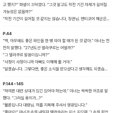
와 그레이슨의 승리로 끝났다. 온갖 영예의 대상이 되었지만 심각한
고 했지?” 파넬이 끄덕였다. “그것 말고도 작전 기간 자체가 길어질
부상을 안고 귀국한 아너는 고향 행성인 스핑크스에서 1년 가까이 요
가능성은 없을까?”
양하던 중에 맨티코어 왕립해군을 상징하는 최신예 순양전함 <나이
“작전 기간이 길어질 것 같지는 않습니다, 장관님. 맨티코어 해군은
키>의 함장으로 부임하라는 명령을 받는다.
규모상 도저히 우리와 같은 수준의 손실을 감당할 여력이 없습니다.
따라서 손실 비율이 맨티코어에 유리한 쪽으로 엄청나게 기울지 않는
P.44
이상, 이 전쟁은 단기전으로 끝날 겁니다.”
“맥, 아무래도 좋은 와인을 한 병 따야 할 때가 된 것 같아.” 아너는 천
천히 말했다. “27년도산 델라쿠르는 어떨까?”
“그 델라쿠르 말씀이십니까?”
“사정이 사정이니까 아빠도 이해해 줄 거야.”
“알겠습니다. 그렇다면, 좋은 소식을 받으셨다고 생각해도 되겠습니
까?”
“물론 그렇게 생각해도 좋아.” 아너는 헛기침을 하고 거의 경건해 보
P.144~145
일 정도의 동작으로 서류를 쓰다듬었다. “맥, 현명하신 의무국에서 내
“하여튼 대련 상대가 있긴 있어야 하는데.” 아너는 싹싹한 어조로 말
게 드디어 복무 적격 판정을 내렸고, 코르테스 제독은 내가 지휘할 배
했다. “그러실 용의가…?”
를 찾아줬어.” 아너는 고개를 홱 들더니 환희에 찬 얼굴로 활짝 웃었
“물론입니다 대령님. 저를 지목해 주셔서 영광입니다.”
다. “그것도 <나이키(Nike)>를!”
“좋아요!” 아너가 손을 내밀자 탱커슬리는 미소 지으며 그 손을 쥐었