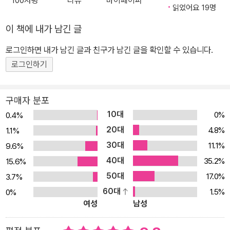
100자평
리뷰
마이페이퍼
이다. 그밖의 주요 작품으로는 ‘세이프홀드(Safehold)’ 시리즈, ‘인
일으키면서 화제가 되었고, 로버트 A. 하인라인의 『스타십 트루퍼스』
읽었어요 19명
류 제국(Empire of Man)’시리즈, ‘다학(Dahak)’ 시리즈, ‘전쟁의
(1959)로 첫 발을 내딛은 밀리터리 SF가 21세기 영어권 SF계에서
이 책에 내가 남긴 글
신(War God)’ 시리즈 등이 있다.
상업적으로 가장 유망한 하위 장르 중 하나로 자리 잡는 결정적인 계
기를 마련한 것으로 평가받고 있다. 명실공히 현대 스페이스오페라
로그인하면 내가 남긴 글과 친구가 남긴 글을 확인할 수 있습니다.
사상 최상의 작품 중 하나로 손꼽히는 아너 해링턴 시리즈는 신인이
로그인하기
었던 데이비드 웨버를 불과 몇 년 만에 하인라인에 맞먹는 밀리터리
SF 장르의 최고 거장의 위치까지 끌어올린 기념비적인 작품이며, 9
구매자 분포
0년대 SF의 특징인 매력적인 하드웨어와 군사 모험소설 특유의 복
10대
0%
0.4%
잡한 정치사적 비전이 어우러진 양질의 사변소설(speculative ficti
20대
4.8%
1.1%
on)이기도 하다. 한 가지 특기할만한 면이 있다면, <우주의 호레이쇼
30대
11.1%
9.6%
혼블로워>라는 애칭에 걸맞게 C. S. 포레스터 이래 영어권의 일대 독
40대
35.2%
15.6%
서 장르로 자리 잡은 해양 군사모험소설의 기-승-전-결의 공식을 각
50대
권마다 충실히 따르고 있다는 점이다. 따라서 각 장편은 시리즈 전체
17.0%
3.7%
의 일부를 이루는 동시에, 하나의 완결된 장편으로 기능한다. 전작을
60대
1.5%
0%
여성
남성
뛰어넘는 장쾌한 우주전과 아너 해링턴의 첫 로맨스… 항성 중력장 내
부의 웜홀을 통한 초광속 FTL(Faster Than Light) 우주 항행 기술