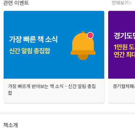
관련 이벤트
전체보기
가장 빠르게 받아보는 책 소식 - 신간 알림 총집
경기컬처패스
합
책소개