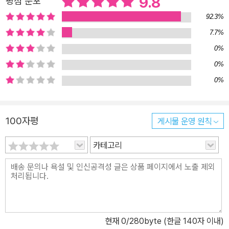
9.8
평점 분포
을 통해 인류의 식민지가 전 우주로 확산되고, 그에 따른 정치 경제적
92.3%
분화가 심화되면서 항성 간 국가들 사이의 알력이 가시화된 41세기
의 미래. 17세기말의 프랑스를 방불케 하는 불안정한 정경 구조에 강
7.7%
대한 군사력을 보유한 초강대국 헤이븐 인민공화국은 몇 세기에 걸친
0%
무자비한 침략과 정복을 통해 변경에서 착실하게 판도를 확장하고 있
0%
었다. 지구와 태양계 연맹을 위시한 다른 중앙 국가들이 이런 침략 행
0%
위를 방관하고 있는 지금, 헤이븐이 은하계 일각을 제패하는 것은 시
간 문제였다. 인접한 항성 간 국가들 중에서 헤이븐의 끝없는 확장을
저지할 수 있는 국력을 가진 유일한 국가는 무역으로 축적한 막대한
100자평
게시물 운영 원칙
부와 높은 교육 수준을 바탕으로 정예 해군을 양성한 맨티코어 성간
카테고리
왕국밖에는 없었다. 우주력 1903년, 전략 요충지인 옐친 항성계에서
맨티코어 및 그 동맹국인 그레이슨의 해군 함대와 헤이븐의 사주를
받은 신정 국가 마사다의 침략군 사이에서 벌어진 제1차 옐친 전투는
혈투 끝에 맨티코어와 그레이슨의 승리로 끝났다(『여왕 폐하의 해
군』). 온갖 영예의 대상이 되었지만 심각한 부상을 안고 귀국한 아너
는 고향 행성인 스핑크스에서 1년 가까이 요양하던 중에 맨티코어 왕
현재
0
/280byte (한글 140자 이내)