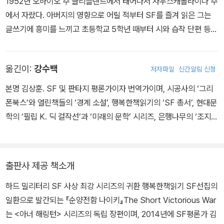
1952년 오하이오 주 클리블랜드에서 태어나서 사우스캐롤라이나 주
에서 자랐다. 아버지의 영향으로 어릴 적부터 SF를 즐겨 읽은 그는
글쓰기에 흥미를 느끼고 초등학교 5학년 때부터 시와 습작 단편 등을
썼고, 고등학교를 졸업한 후에는 문학 전공자인 어머니가 설립한 일
인 광고대행사에서 2년 동안 카피라이터로 일하며 광고 업계에 입문
옮긴이:
강수백
저자파일
신간알림 신청
했다. 몇 년 후 노스캐롤라이나 주의 워렌 윌슨 칼리지를 졸업하고 같
은 주의 애팔래치아 대학에서 역사학 석사 학위를 받은 웨버는 박사
본명 김상훈. SF 및 판타지 평론가이자 번역가이며, 시공사의 ‘그리
과정을 밟고 교수가 되기를 희망했지만, 역사학계에서 정교수로 임용
폰북스’와 열린책들의 ‘경계 소설’, 행복한책읽기의 ‘SF 총서’, 현대문
되는 것이 얼마나 어려운지를 알고 포기했다. 사우스캐롤라이나로 돌
학의 ‘필립 K. 딕 걸작선’과 ‘미래의 문학’ 시리즈, 은행나무의 ‘조지
아온 웨버는 어머니의 광고대행사를 물려받아 라디오, 텔레비전, 잡
R. R. 마틴 걸작선’ 등을 기획했다. 주요 번역 작품으로는 로저 젤라
지, 신문의 광고와 정부 보고서, 정치 팸플릿 등을 제작하면서 상업적
즈니의 『전도서에 바치는 장미』, 『신들의 사회』, 『드림 마스터』, 『별
인 글쓰기의 실무를 완전히 체득했다. 또 하나의 취미였던 보드게임
을 쫓는 자』, 로버트 A. 하인라인의 『스타십 트루퍼스』, 조 홀드먼의
출판사 제공 책소개
으로 눈을 돌린 웨버는 전술 게임 <스타파이어>를 디자인했고, <스
『영원한 전쟁』, 『헤밍웨이 위조사건』, 에드거 앨런 포의 『잃어버린 편
타파이어>의 설정을 소설화한 단편으로 『넥서스』 지에서 작가로 데
하드 밀리터리 SF 사상 최강 시리즈의 귀환 행복한책읽기 SF선집의
지』, 코난 도일의 『잃어버린 세계』, 『제라르 준장의 회상』, 로버트 홀
뷔했다. SF 창작의 메타 기법 중 하나인 기본적인 ‘미래 역사’를 바탕
일환으로 발간되는 『순양전함 나이키』The Short Victorious War
드스톡의 『미사고의 숲』, 크리스토퍼 프리스트의 『매혹』, 이언 뱅크
으로 항성간 제국들 사이의 군사 충돌을 다룬 「스타파이어」 소설은 동
는 <아너 해링턴> 시리즈의 독립 장편이며, 2014년에 SF평론가 김
스의 『말벌공장』, 앤 맥카프리의 『퍼언 연대기』 3부작, F. 폴 윌슨의