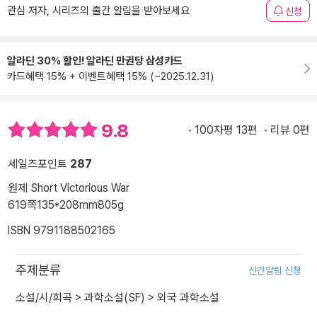
관심 저자, 시리즈의 출간 알림을 받아보세요
신청
알라딘 30% 할인! 알라딘 만권당 삼성카드
카드혜택 15% + 이벤트혜택 15% (~2025.12.31)
9.8
100자평 13편
리뷰 0편
세일즈포인트
287
원제 Short Victorious War
619쪽
135*208mm
805g
ISBN 9791188502165
주제분류
신간알림 신청
소설/시/희곡
>
과학소설(SF)
>
외국 과학소설