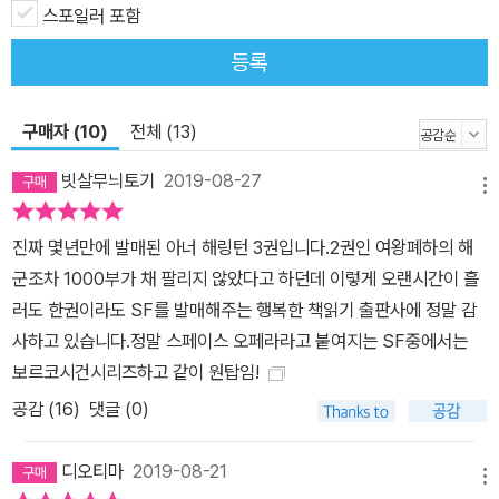
립해군을 상징하는 최신예 순양전함 <나이키>의 함장으로 부임하라
스포일러 포함
는 명령을 받는다. 헤이븐 인민공화국과의 전면전이 임박했음을 확신
등록
한 맨티코어 해군성은 헤이븐과 국경을 맞댄 핸콕 항성계의 전진 기
지로 <나이키>를 파견한다. <나이키>는 유능한 전략가로 알려진 사
구매자 (10)
전체 (13)
노우 소장이 지휘하는 순양 전대의 기함 역할을 맡아 핸콕 기지에 주
둔한 강력한 맨티코어 함대의 일원이 된다. 함대 사령관인 파크스 제
빗살무늬토기
2019-08-27
메뉴
독은 개인적인 편견에 사로잡혀 부하인 사노우와 아너를 부당하게 홀
대하지만, 이것이 곧 성역(星域) 전체를 뒤흔든 전략적인 실책으로
진짜 몇년만에 발매된 아너 해링턴 3권입니다.2권인 여왕폐하의 해
이어지리라고 예상한 사람은 아무도 없었다. 한편, 붕괴 위기에 직면
군조차 1000부가 채 팔리지 않았다고 하던데 이렇게 오랜시간이 흘
한 국내의 정치적, 경제적 혼란으로부터 국민의 눈을 돌리기 위해 호
러도 한권이라도 SF를 발매해주는 행복한 책읽기 출판사에 정말 감
시탐탐 개전(開戰) 시기를 저울질하던 헤이븐 지도층은 단기에 맨티
사하고 있습니다.정말 스페이스 오페라라고 붙여지는 SF중에서는
코어를 제압할 수 있는 절호의 기회가 왔다고 판단하고 치밀하게 작
보르코시건시리즈하고 같이 원탑임!
성된 전쟁 계획을 실행에 옮긴다. 그 결과 국경선 전체에서 크고 작은
공감 (
16
)
댓글 (0)
군사 도발이 속출하면서 상황은 악화 일로를 걷는데….
디오티마
2019-08-21
메뉴