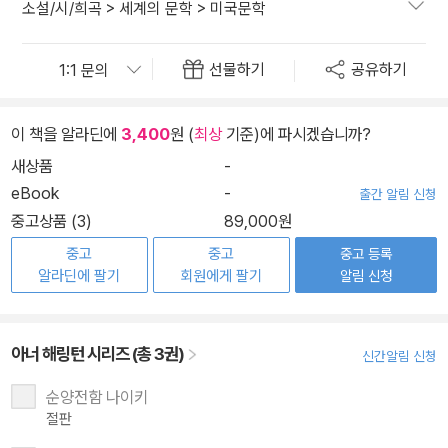
소설/시/희곡
>
세계의 문학
>
미국문학
선물하기
공유하기
이 책을 알라딘에
3,400
원 (
최상
기준)에 파시겠습니까?
새상품
-
eBook
-
출간 알림 신청
중고상품 (3)
89,000원
중고
중고
중고 등록
알라딘에 팔기
회원에게 팔기
알림 신청
아너 해링턴 시리즈 (총 3권)
신간알림 신청
순양전함 나이키
절판