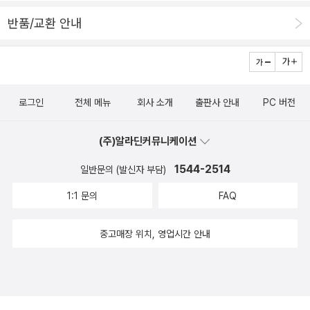
모든 사물과 관계들이 자연스럽게 정리되고 뾰족한 이들 보다는 둥구
반품/교환 안내
레한 이들이 옹기종기 소박하게 살아가는 그곳은 날카롭게 벼려지고
지쳐버린 이들에겐 이미 잃어버린 유토피아가 아닐까싶다. 어른들
도 순수하다 ? 아니지, 이정도 마음 가짐이면 도 닦는 도인들이지....'
아니, 아니, 의사라서 재산이 있는 게 아니라,남에게 쓸 수 있는 재산
로그인
전체 메뉴
회사 소개
출판사 안내
PC 버전
이 얼마쯤 있기 때문에 의사가 되는 거야. ' - 본문 p 54 속에 칸
시바와 페마의 아빠가 하는 말중에서.그리고.콩 심은 데 콩 나고, 팥
(주)알라딘커뮤니케이션
심은 데 팥 난다. 인성은 가정에서 부터 키워지는 것이라...육체의
아픔 뿐 아니라 마음까지 어루만지는 어린 시절 칸 시바.' 괴로운 곳이
1544-2514
일반문의 (발신자 부담)
나 아픈 곳이 없어지도록 하는 게 내 일이거든!! ' - 본문 p 59 속에
1:1 문의
FAQ
칸 시바의 대화 중에서. 이즈미 이치몬지 [천수의 나라4]16화. 이
상적인 자신17화. 순례18화. 전하고 싶은 말19화. 죽음의 수수께끼
중고매장 위치, 영업시간 안내
20화. 선물 예전에 종종 벌어졌던 우리네 시골의 추억... 마을대항 운
동회 같은 축제 분위가 물씬나는 티벳의 행사는 소소한 사연들이 바
로 옆에서 들려주듯 조근조근 쏟아진다. 너무 격하게 즐겨서 잠시 고
장나는 몸이 있고, 늘어지는 마음들이 있으며, 아주 작은 사소한 것도