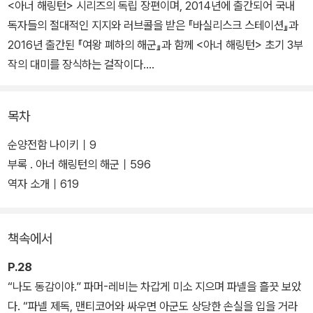
<아너 해링턴> 시리즈의 독립 장편이며, 2014년에 출간되어 국내
독자들의 절대적인 지지와 러브콜을 받은 『바실리스크 스테이션』과
2016년 출간된 『여왕 폐하의 해군』과 함께 <아너 해링턴> 초기 3부
작의 대미를 장식하는 걸작이다.
항성 중력장 내부의 웜홀을 통한 초광속 FTL(Faster Than Light)
목차
우주 항행 기술을 통해 인류의 식민지가 전 우주로 확산되고, 그에 따
른 정치 경제적 분화가 심화되면서 항성 간 국가들 사이의 알력이 가
순양전함 나이키｜9
시화된 41세기의 미래. 17세기말의 프랑스를 방불케 하는 불안정한
부록 . 아너 해링턴의 해군｜596
정경 구조에 강대한 군사력을 보유한 초강대국 헤이븐 인민공화국은
역자 소개｜619
몇 세기에 걸친 무자비한 침략과 정복을 통해 변경에서 착실하게 판
도를 확장하고 있었다.
책속에서
우주력 1903년, 전략 요충지인 옐친 항성계에서 맨티코어 및 그 동맹
P.28
국인 그레이슨의 해군 함대와 헤이븐의 사주를 받은 신정 국가 마사
“나도 동감이야.” 파머-레비는 차갑게 미소 지으며 파넬을 흘끗 보았
다의 침략군 사이에서 벌어진 제1차 옐친 전투는 혈투 끝에 맨티코어
다. “파넬 제독, 맨티코어와 싸우면 아군도 상당한 손실을 입을 거라