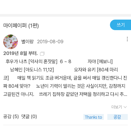
쓰기
마이페이퍼 (1편)
별이랑
2019-08-09
메뉴
2019년 8월 부터.
후우가 나츠 [약사의 혼잣말] 6 ~ 8 자야 [에보니]
남혜인 [아도니스 11,12] 오자와 유키 [80세 마리
코] 매일 책 읽기도 조금 버거운데, 글을 써서 매일 갱신한다니 진
짜 80세 맞아? 노년이 기력이 딸리는 것은 사실이지만, 감정까지
고갈된건 아니지. 쓰레기 집하장 같았던 저택을 정리하고 다시 추스
리나 싶었던 쵸코. 그러나, 떠나있던 기간 만큼 재출발은 쉽지않다.
더보기
다시 링 위에 오르는데는 두려움을 극복할 커다란 용기와 청심환이
공감 (
5
)
댓글 (0)
필요해. 이즈미 이치몬지 [천수의 나라3]만화. 아직은 힐링.[천수의
나라]를 읽다보면 나 자신이 맑은 색으로 정화되는 느낌이다. 거의