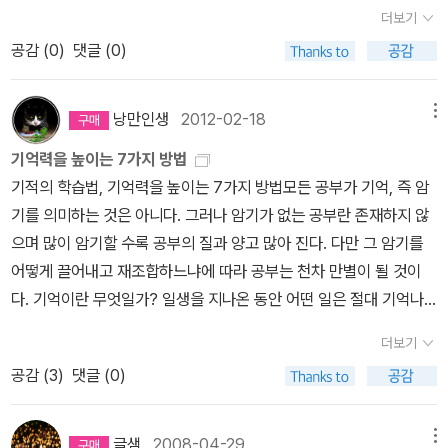
두고 출발한다. 굳이 기억하려고 애쓰기보다 쓸모없는 기억을 버리는
더보기
데서부터 기억의 힘이 시작된다는 것이다. 한국에서는 아무래도 '기
공감 (
0
)
댓글 (0)
억력'이 '학습'에 도움을 준다고 굳게 믿기 때문에 교육적인 주제로 강
연을 했던 것 같다. 이번 내한 기사를 찾아 보던 중 가장 와닿았던 말
은 '기술을 이용하는 것과 뇌의 능력을 사용하는 것 사이에 적절한 균
낭만인생
2012-02-18
메뉴
형을 찾아야 한다'고 말한 것이다. 요즘 자기 친구나 가족의 휴대전화
기억력을 높이는 7가지 방법
번호 조차도 외지 못하는 사람이 많다. 나부터도 그렇다. 휴대전화가
기적의 학습법, 기억력을 높이는 7가지 방법모든 공부가 기억, 즉 암
없어지면 어디에 어떻게 연락할 것인가? 이거 정말 난감한거다. 그래
기를 의미하는 것은 아니다. 그러나 암기가 없는 공부란 존재하지 않
서 나는 저 말이 제일 와 닿았다. 에란 카츠는 의외로 영미권이 아닌
으며 많이 암기할 수록 공부의 질과 양고 많아 진다. 다만 그 암기를
이스라엘 출신의 저자다. 그래서 히브리어로 된 원서 표지를 찾아 올
어떻게 끌어내고 재조합하느냐에 따라 공부는 천차 만별이 될 것이
렸고, 이 책은 아마도 영문판을 번역한 것이 아닌가 싶은데, 오히려 영
다. 기억이란 무엇일가? 일생을 지나온 동안 어떤 일은 절대 기억나
문판의 표지를 구할 길이 없었다. 에란 카츠라는 저자를 알게 된 김에
지 않는데 어떤 일은 아무리 잊으려 해도 잊혀지지가 않는다. 잊혀지
그의 다른 저작도 함께 묶어본다.
더보기
지 않는 그것은 무엇 때문일까? 그동한 심리학자들과 교육학자들은
공감 (
3
)
댓글 (0)
어떻게 하면 양질의 교육을 시킬 것인가를 고민했다. 그 중심에 자리
잡고 있는 것이 기억이다. 그만큼 기억은 학습과 직접적으로 연관되
어 있으며 기억을 통해 자신의 존재감까지 이어지는 것이다. 오늘 이
글샘
2008-04-29
메뉴