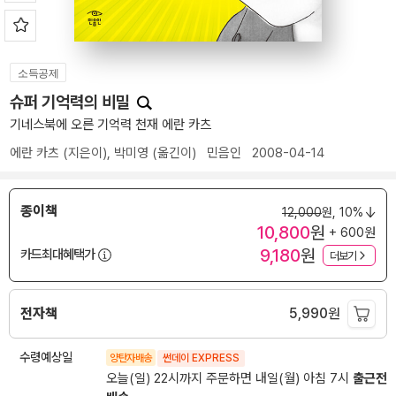
소득공제
슈퍼 기억력의 비밀
기네스북에 오른 기억력 천재 에란 카츠
에란 카츠
(지은이),
박미영
(옮긴이)
민음인
2008-04-14
종이책
12,000
원,
10%
10,800
원
+ 600원
9,180
원
카드최대혜택가
더보기
전자책
5,990
원
수령예상일
양탄자배송
썬데이 EXPRESS
오늘(일) 22시까지 주문하면 내일(월) 아침 7시
출근전