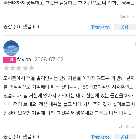
죽을때까지 공부하고 그것을 활용하고 그 기반으로 더 진화된 공부를
하고 또 활용하는것을 평생 반복하며 산다. 중요한건 그렇게 과거의
더보기
데이터를 기반해 새로운 데이터를 쌓아갈수록 더욱 편리하고 보다 나
공감 (
0
)
댓글 (0)
은 삶을 살 수 있다는 것이다. 책 한 권을 읽더라도 내 기억속에 오래
남아 그것으로 나의 깜냥을 넓히고 선입견과 편견에서 벗어나 자신과
타인을 이해하고 가치관의 차이를 인정하며 그들과 소통하며 이해하
메뉴
고 행복하게 살고 싶은 마음이 크다.이렇게 좁은 나를 보다 넓고 크게
favian
2008-07-02
만들기 위해서는 배워야 한다.사람은 배움으로서 진화하고 성장한다.
어제와 다른 나를 만들고 작년보다 한 걸음 더 내딛기 위해서는 평생
도서관에서 책을 빌리면서는 반납기한을 어기지 않도록 책 반납 날짜
학습을 숙명으로 받아들이고 그 학습을 잘하기 위한 나만의 방법을
를 의식적으로 기억해야 하는 것입니다. -59쪽효과적인 시각훈련도
찾는 것이 최선이라 생각하기에, 그리고 아직까지도 이 나이 되도록
있습니다. 집 거실에 앉아서 기억나는 대로 침실에 있는 물건을 하나
그 방법을 못 찾았기에 여전히 나는 학습방법과 관련된 책을 부지런
하나 적어 보세요. 적은 내용을 들고 방에 가서 주의 깊게 살펴보고 빠
히 탐독한다.한 번 보고 기억하면 얼마나 좋을까?기억력은 타고나는
진것이 있으면 거실에 나와 그것을 써 넣으세요.그리고 나서 다시 방
것이 아니라 지속적인 트레이닝을 통해 만들어내는 것이다. 라고 이
에 가서 빠진것이 있는지 비교해봅니다. 평소에 별 관심 없이 보았던
책의 저서 에란카츠는 말한다.저자 에란카츠에 대해 잠시 설명하자면
더보기
것이 분명히 빠져 있을 것입니다.-60쪽- 관심 분산시키기 - 관심을
1965년 이스라엘 출생으로 천재적인 기억술로 유명하며 500자리
공감 (
0
)
댓글 (0)
분산시키기 좋은 방법은 텔레비전 3개 채널을 동시에 보거나라디오