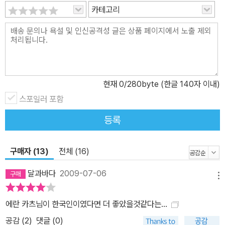
과 관심에 따라 사람마다 보다 잘 기억하는 분야가 있다. ▶ 재미, 관
카테고리
심, 동기 부여의 중요성 사람의 기억력엔 한계가 없으며, 우리가 죽을
때까지 사용하는 기억력은 실제 가진 기억 능력의 10퍼센트에도 미
치지 못한다. 잠재력을 불러일으키고 두뇌 능력을 향상시킬 방법이
분명 있으며, 유태인들은 오랜 세월에 걸쳐 생활 속에서 이 방법과 원
칙들을 실천해 왔다. 이 책은 저자 자신이 직접 경험하고 연구해 온 생
현재
0
/280byte (한글 140자 이내)
활 속의 두뇌 계발법을 풀어낸 것이다. 에란 카츠의 천재적인 기억력
은 타고난 것이 아니다. 실제로 툭하면 학교를 벗어나고 성적도 나빴
스포일러 포함
던 저자는 고교 시절 선물 받은 기억력 훈련 책으로 연습을 거듭하면
등록
서 시험을 통과했고, 이후 필요에 의해 기억술을 발전시켜 세계적인
기억력의 대가로 알려지게 되었다. 저자에 따르면 기억을 잘하기 위
구매자 (13)
전체 (16)
해선 반드시 재미가 있어야 한다. 재미없는 것을 기억해야 할 때는 조
금 흥미가 생기는 사안부터 시작하고, 스스로 기억해야 할 동기를 부
달과바다
2009-07-06
메뉴
여(그걸 해서 어떤 장점이 있을지)해야 하며, 긍정적인 자세를 취하는
것도 중요하다. -우리의 기억력은 우리가 생각하는 것보다 더 좋다.
에란 카츠님이 한국인이였다면 더 좋았을것같다는...
한계가 없다고 믿는 긍정적인 자세는 기억하기 위한 노력을 즐기게
공감 (
2
)
댓글 (0)