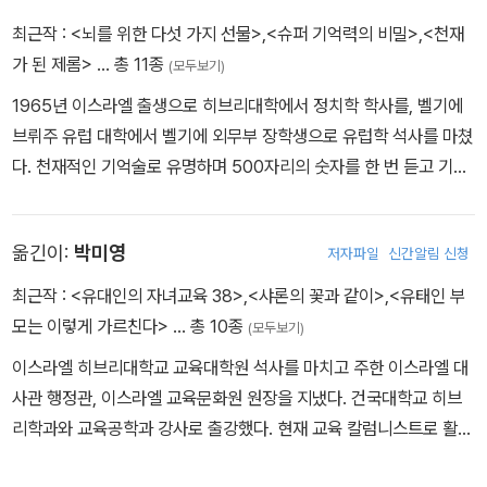
최근작 :
<뇌를 위한 다섯 가지 선물>
,
<슈퍼 기억력의 비밀>
,
<천재
가 된 제롬>
… 총 11종
(모두보기)
1965년 이스라엘 출생으로 히브리대학에서 정치학 학사를, 벨기에
브뤼주 유럽 대학에서 벨기에 외무부 장학생으로 유럽학 석사를 마쳤
다. 천재적인 기억술로 유명하며 500자리의 숫자를 한 번 듣고 기억
하여 기억력 부문에서 세계 기네스 기록을 보유하고 있다. 1998년
설립한 메가마인드 메모리 트레이닝의 CEO로 기억 증진 관련 프로
옮긴이:
박미영
저자파일
신간알림 신청
그램을 계발하고 있다. 두뇌 능력 계발 및 향상에 대한 강의로 세계적
인 명성을 얻어 다국적 기업과 기관에서 기억력 증진에 대학 강연과
최근작 :
<유대인의 자녀교육 38>
,
<샤론의 꽃과 같이>
,
<유태인 부
세미나를 1000회 이상 진행했다. 모토로라, IBM, 오라클, 마이크로
모는 이렇게 가르친다>
… 총 10종
(모두보기)
소프트, GE, 코카콜라, AT&T, 유럽석유산업협회, 싱가포르 정부, 태
이스라엘 히브리대학교 교육대학원 석사를 마치고 주한 이스라엘 대
국 상공회의소 등에서 강연했으며 수십만 명이 그의 워크샵에 참여했
사관 행정관, 이스라엘 교육문화원 원장을 지냈다. 건국대학교 히브
다. 이스라엘 TV와 라디오에서 명강연자로 주목받는 한편, 기억력과
리학과와 교육공학과 강사로 출강했다. 현재 교육 칼럼니스트로 활동
관련된 저술을 꾸준히 해 와 이스라엘의 베스트셀러 작가로 자리매김
하며 강의와 글쓰기를 하고 있고, 히브리어로 쓴 책을 우리말로 번역
했다. 유대인 지능 계발과 학습법을 우화로 풀어낸 『천재가 된 제롬』