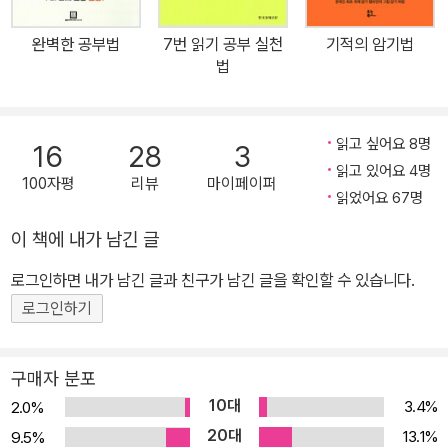
업협회, 싱가포르 정부, 태국 상공회의소 등에서 강연했으며 20만 명
이상이 그의 워크샵에 참여했다. 책 출간 즈음하여 월드사이언스포럼
완벽한 공부법
7번 읽기 공부 실천
기적의 암기법
연사로 초청돼 방한한 저자는 4월 30일까지 서울에 머물며 어린이와
법
학부모, 일반인, 기업 관리자 등을 대상으로 기억력 증진과 두뇌 계발
에 대한 강연 등의 일정을 가질 예정이다. 유태인 고유의 학습법과 탈
무드를 접목하여 더욱 창의적으로 생각하고 기억력과 사고력을 향상
읽고 싶어요 8명
16
28
3
시키는 법을 강의한다. ▶ 뇌도 훈련이 필요하다 디지털 치매(컴퓨터
읽고 있어요 4명
100자평
리뷰
마이페이퍼
와 휴대폰 등 디지털 기기에 지나치게 의존해 기억력이 크게 저하된
읽었어요 67명
상태)라는 신조어가 생길 정도로 노인뿐만 아니라 젊은이 가운데서도
이 책에 내가 남긴 글
기억력 감퇴, 건망증으로 고민하는 이가 늘고 있다. 뇌는 사용하지 않
로그인하면 내가 남긴 글과 친구가 남긴 글을 확인할 수 있습니다.
으면 퇴화한다. 머리를 써서 기억하지 않고 습관적으로 디지털 저장
기기, 단축키만 사용하다 보면 뇌의 기억 용량이 줄어드는 것이다. 운
로그인하기
동선수가 준비 운동을 하고 성악가가 발성 연습을 하듯, 잘 기억하고
뇌를 활성화하기 위해서는 기억력 훈련이 필요하다. ‘휴대폰을 어디
구매자 분포
에 뒀지?’ ‘분명 전에 만난 사람인데 누구더라….’ ‘앗차, 어머니 생일
10대
3.4%
2.0%
을 잊어버렸네!’ ‘내일이 시험인데 언제 다 외우지?’ 누구나 일상에서
20대
13.1%
9.5%