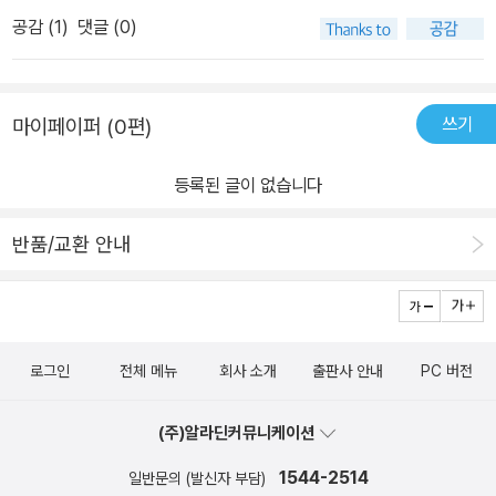
는 아이들에게 전염된다.” 현병호 민들레 출판사 대표가 이 책을 펴
다.2. 편향된 자료 선택 자신의 주장을 뒷받침하기 위해 경쟁의 부정
공감 (
1
)
댓글 (0)
내면서 앞에 붙인 글이다. 공감한다. 내가 사범대학교에 진학할 때는
적 영향만을 다룬 심리학·사회학 연구를 선별적으로 인용했다는 비판
국어교육과가 국어국문과보다 소위 커트라인이 낮았다. 그 덕분에 나
도많다. 경쟁이 혁신이나 자원 배분의 효율성을 높이는 측면에 대한
처럼 상대적으로 공부를 못하고, 모범적이지 않은 학생이 교사가 될
논의는 상대적으로 외면하고 있다.3. 인간 본성에 대한 단정적 태
쓰기
마이페이퍼 (0편)
수 있었다. 요즘 교사들은 참 똑똑하고 모범적이다. 그러나 그만큼
도 경쟁이 전적으로 학습된 것이라는 논지는 진화심리학적 관점에서
협력을 하지 않는다. 물론 비정규직이 가장 큰 원인이겠지만 노조에
증명되지 않는 주장이다. 자원 확보를 위한 경쟁적 경향이 생물학적
등록된 글이 없습니다
도 가입하지 않는다. 살아남기 위해 협력하지 않는 가슴 아픈 현실이
기초를 가지고 있다는 반론을 충분히 방어하지 못했다는 것이다.4.
다. “아이들이 크면 어쩔 수 없이 경쟁 사회에서 살아가야 하므로 어
수월성(Excellence)과승리의 혼동 저자는 남을 이기는 것과 일을 잘
반품/교환 안내
렸을 때부터 경쟁을 가르치지 않으면 성인이 되어 불리해질 것이라고
하는 것이 다르다고 강조하지만, 현실에서는타인과의 비교가 객관적
말한다. 맞는 말이다. 그러므로 나는 우리들이 두가지 노력을 동시에
인 성취 기준을 마련하고 개인의 잠재력을 최대한 끌어내는 자극제로
기울여야 한다고 생각한다. 즉 아이들에게 사회에 나가서 맞닥뜨릴
작용하는 경우를 과소평가하고 있다. 5. 실현가능성 없는 대안경쟁을
일을 준비시키는 동시에, 그 일들을 변화시키는 것에 대해서도 가르
모두 없애고 협력 사회로 가야 한다는 (뜬구름 잡는) 주장은 이상적이
로그인
전체 메뉴
회사 소개
출판사 안내
PC 버전
쳐야 한다. 우리의 목표를 후자에만 집중한다면 단기적으로는 아이들
긴 하지만, 성취를 보상받아야 하는 사회 시스템 내에서현실성이 부
의 삶이 어려워질지 모른다. 그러나 전자에만 집중한다면 아이들은
족하다는 지적이다.6. 이상주의적 결론 경쟁 시스템을 완전히 제거한
(주)알라딘커뮤니케이션
우리 어른들이 겪었던 해로운 제도 속에서 서로를 불신하며 살아가야
사회가 구체적으로 어떻게 작동할지에 대한 현실적인 로드맵이 없다.
할 것이다.하지만 우리가 어떤 노력을 기울여야 하는가의 문제를 떠
1544-2514
특히 거대하고 복잡한 현대 자본주의 경제 시스템 내에서 경쟁 없이
일반문의 (발신자 부담)