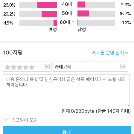
편일 따름이다. 교사나 사회 기득권층의 관점에서는 자신이 통제하고
40대
대해 말하지만, 그 직접적인 원인에 대해선 모르는 척한다. “교실에서
9.9%
26.0%
자 하는 대상을 경쟁시키는 것이 효율적인 방법일 것이다. 하지만 경
는 다른 학생을 이기고 승리한 학생들에게만 상을 주면서, 아이들이
50대
15.7%
20.2%
쟁을 ‘당하는’ 이들로서는 죽을 노릇이다. 우리는 흔히 스스로 경쟁을
복도, 운동장, 길거리에서 서로에게 폭력을 휘두르는 이유는 전혀 이
60대
1.3%
4.5%
‘하고’ 있다고 생각하지만 대개는 착각일 따름이다. 선착순 달리기를
여성
남성
해하지 못하는 교사들의 자질은 참으로 놀라울 뿐이다.”(234쪽) 경
떠올려보면 쉽게 알 수 있는 일이다. 굳이 하지 않아도 될 경쟁, 모두
쟁의 악순환에서 벗어나는 길 경쟁은 무엇보다 건강한 삶을 가능하게
를 피폐하게 만드는 경쟁을 사회구조적으로 방지하는 것이 에너지를
하는 중요한 요소인 ‘자존감’에 타격을 입힌다. 많은 사람들은 경쟁에
효율적으로 쓰는 길이다.
100자평
게시물 운영 원칙
서 이김으로써 자존감을 높이고자 하지만, 우리 모두가 알고 있듯 승
리하는 사람은 극소수이고 대부분은 패배자가 된다. 게다가 승리한
카테고리
이 책은 승리를 곧 성공이라 여기는 세태에 문제를 제기하면서 개인
사람 역시 불안감에서 자유롭지 못하다. 알피 콘은 이를 경쟁의 악순
의 생명력과 사회의 활력을 좀먹는 경쟁의 폐해를 꼼꼼하게 짚는다.
환이라고 부르면서, 자본주의 사회를 지탱하는 근본 신념 체계인 자
다양한 사례와 치밀한 분석을 통해 경쟁을 둘러싼 일반인들의 통념을
유경쟁의 폐해를 적나라하게 파헤친다. 이 책은 경쟁이 인간관계를
뒤집는다. 또한 여성성까지 파괴하고 있는 경쟁의 폐해에 대해 조심
해칠 뿐만 아니라 생산성에도 오히려 나쁜 영향을 미친다는 것을 다
스레 경종을 울리고 있는 저자의 목소리는 최근의 페미니즘 운동을
양한 사례와 연구를 근거로 증언한다. 특히 학교에서 아이들을 경쟁
돌아보게 만든다.
현재
0
/280byte (한글 140자 이내)
시키는 성적 등급, 포상 제도, 수업 관행들이 아이들을 어떻게 망치는
개정판에 협력학습에 관한 장을 추가할 정도로 저자는 경쟁의 대안으
스포일러 포함
지를 역설하면서 학교에서 벌어지는 구조적인 경쟁의 대안으로서 ‘협
로서 협력의 가치에 새삼 주목한다. 무엇보다 자라나는 아이들이 경
력학습’을 제안한다. 협력은 효율성 측면에서도 더 나을 뿐만 아니라
등록