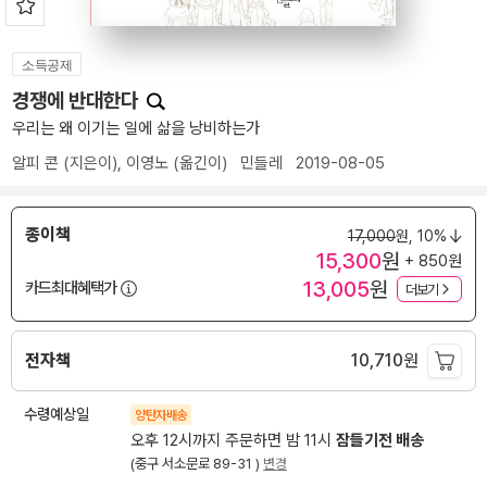
소득공제
경쟁에 반대한다
우리는 왜 이기는 일에 삶을 낭비하는가
알피 콘
(지은이),
이영노
(옮긴이)
민들레
2019-08-05
종이책
17,000
원,
10%
15,300
원
+ 850원
13,005
원
카드최대혜택가
더보기
전자책
10,710
원
수령예상일
양탄자배송
오후 12시까지 주문하면 밤 11시
잠들기전 배송
(중구 서소문로 89-31 )
변경