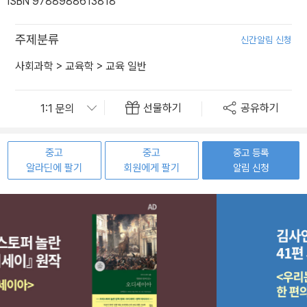
ISBN 9788988613818
주제분류
신간알림 신청
사회과학
>
교육학
>
교육 일반
선물하기
공유하기
중고
중고
중고 등록
알라딘에 팔기
회원에게 팔기
알림 신청