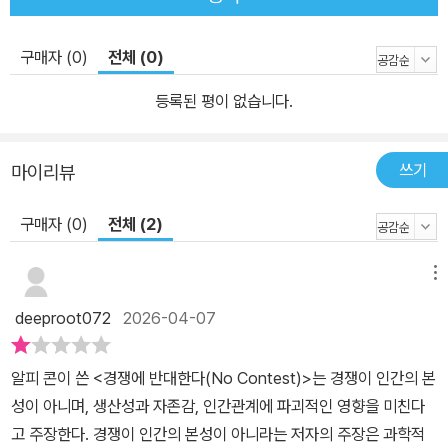
쟁에 물들기 전에 협력의 가치를 경험할 수 있게 돕는 일의 중요함을
긍정적인 상호작용으로 인간관계를 회복시키고 자존감을 높여준다고
역설한다. 협력학습의 다양한 사례를 들면서 그 방향에 대해서도 꼼
강조한다.
구매자 (0)
전체 (0)
꼼하게 짚는다. 물론 ‘경쟁은 나쁜 것, 협력은 좋은 것’이라는 단순한
메시지를 전하는 것은 아니다. 저자는 이 책에서 문제를 제기한 보상
등록된 평이 없습니다.
의 역효과에 대해서도 집요하게 탐구하여 ‘벌이 되는 보상’이라는 제
목의 책을 따로 펴내기도 했다.
쓰기
마이리뷰
알피 콘의 대표 저서인 이 책은 초판이 나온 지 30년이 되었지만 그
메시지는 여전히 유효하다. 한국어판은 90년대 중반에 비봉출판사에
구매자 (0)
전체 (2)
서 처음 번역 출간되었다가(격월간 『민들레』 1999년 7-8월호에도
소개한 적이 있다) 절판된 뒤, 십 년 전 산눈출판사에서 다시 출간되
메뉴
어 또 절판되었다. ‘2019 대한민국 교육자치 컨퍼런스’에 강사로 초
청되어 저자가 한국을 방문하는 것을 계기로 민들레에서 산눈 번역본
deeproot072
2026-04-07
을 다시 꼼꼼하게 손보아 복간하게 되었다. 경쟁과 보상이 사람들과
세상을 어떻게 망치는지 끈질기게 탐구하면서 전 세계를 돌면서 메시
알피 콘이 쓴 <경쟁에 반대한다(No Contest)>는 경쟁이 인간의 본
지를 전파하고 있는 저자의 집요함과 성실함에 새삼 감탄하며 책을
성이 아니며, 생산성과 자존감, 인간관계에 파괴적인 영향을 미친다
다시 읽었다. 아무쪼록 아이들의 건강한 성장과 우리 사회의 성숙에
고 주장한다. 경쟁이 인간의 본성이 아니라는 저자의 주장은 과학적