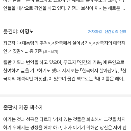
우게 되었다. 학창시절부터 경쟁이 몸에 밴 교사들은 동료교사들과도
인들을 대상으로 강연을 하고 있다. 경쟁과 보상이 끼치는 해로운 영
경쟁 관계를 맺는다. 좋은 교육 자료를 공유하기보다 혼자만 알고 있
향에 대해 치밀한 연구에 근거해 비판하는 그의 책은 다양한 언어로
다가 연구수업 때 자신의 탁월함을 과시하는 용도로 활용한다. 교사
번역되고 있다. 대표적인 저서에는 《경쟁에 반대한다 No Contest》
들의 경쟁 심리는 아이들에게도 전염된다. 요즘은 학창시절의 교사들
옮긴이:
이영노
저자파일
신간알림 신청
(산눈), 《자녀교육, 사랑을 이용하지 마라 Unconditional Parentin
만큼 공부에 목매달지 않는 아이들이 많다는 것이 다행이라면 다행일
g》(우리가), 《교육을 잘 받는다는 것은? What Does It Mean To
까. 하지만 공부로 등수를 경쟁하지 않는 아이들도 다른 분야에서는
최근작 :
<대통령의 추억>
,
<한국에서 살아남기>
,
<삼국지의 매력적
Be Well Educated?》(공동체), 《벌이 되는 보상 Punished By Re
치열한 경쟁을 벌이곤 한다.
인 거짓말>
… 총 7종
(모두보기)
wards》, 《교육 주식회사 Education, Inc》, 《아이들이 다닐 만한 가
언제부턴가 예능 프로그램에 경쟁 요소가 가미되면서 ‘가요무대’ 같
출판 기획과 번역을 하고 있으며, 무크지 『인간의 기쁨』에 동인으로
치가 있는 학교 The Schools Our Children Deserve》, 《숙제의
은 고전적인 예능 프로는 식상한 것이 되어버렸다. 그 식상함은 단순
참여하여 글을 기고하기도 했다. 저서로는 『한국에서 살아남기』, 『삼
신화 The Homework Myth》 등이 있다.
히 흘러간 노래를 부른다는 내용의 문제라기보다 시청자들을 긴장시
국지의 매력적인 거짓말』이 있으며 옮긴 책으로는 『내 이름은 레이첼
키는 요소가 없는 형식의 문제로 인식되고 있다(최근 ‘미스 트롯’의
코리』, 『경쟁에 반대한다』 등이 있다.
인기가 이를 증명해준다). ‘나는 가수다’ 같은 프로그램은 최고의 가
수를 뽑는다는 명분으로 쟁쟁한 가수들을 경쟁시켜 시청자들의 손에
출판사 제공 책소개
땀을 쥐게 만든다. 누구는 ‘나가수’의 방식이 미켈란젤로와 레오나르
도 다빈치를 경쟁시키는 것과 다름없다고 말했지만, 시청률이 모든
이기는 것과 성공은 다르다 ‘가치 있는 것들은 희소해서 그것을 차지
가치에 앞서는 프로그램 제작자들에게 경쟁은 포기하기 힘든 조미료
하기 위해서는 경쟁을 해야 하고, 내가 이기기 위해선 당신은 져야 한