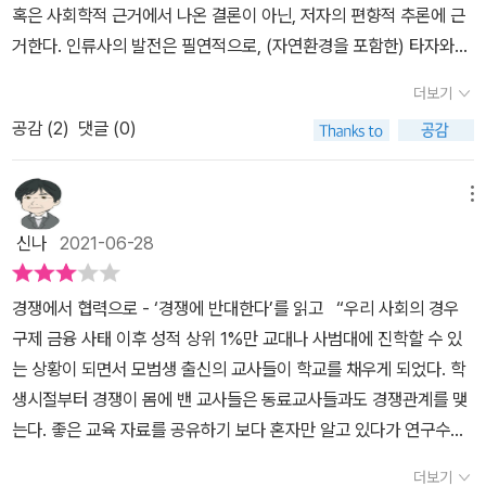
이 책이 조금이나마 도움이 되기를 바라마지 않는다.
혹은 사회학적 근거에서 나온 결론이 아닌, 저자의 편향적 추론에 근
거한다. 인류사의 발전은 필연적으로, (자연환경을 포함한) 타자와의
2019년 7월
경쟁을 기반으로 해왔으며, 시간적으로도 과거의 자신보다 향상된 현
더보기
현병호
재의 나를 추구하는 욕구를 베이스에 깔고 있음을 이 책은 애써 외면
공감 (
2
)
댓글 (0)
한다. 농사를 지어야 한다면 일 잘하는 일꾼과 함께 일하고 싶고, 전쟁
을 해야 한다면 총 잘 쏘는 전우와 함께 싸우고 싶은 것이 인간 본연의
합리적 심성이다. 이 책의 논리처럼 생존과 번영을 욕망하는 인간의
메뉴
천성을 통제해야 한다면 그 부작용과 피해를 누군가는 희생해야 하는
신나
2021-06-28
데, 필시 경쟁 우위에 있는 능력자들에게 그 부담이 돌아갈 것이며, 그
렇게 침체된 사회는 또다시 이웃 나라에 침탈 당하는 역사를 되풀이
경쟁에서 협력으로 - ‘경쟁에 반대한다’를 읽고 “우리 사회의 경우
할 수도 있는 것이다. 이 책에서 드러나는 문제점은 대체로 다음과 같
구제 금융 사태 이후 성적 상위 1%만 교대나 사범대에 진학할 수 있
다.1. 이분법적 구조와 일반화의 오류 모든 경쟁을 '파괴적'인것으로
는 상황이 되면서 모범생 출신의 교사들이 학교를 채우게 되었다. 학
규정하며, 선의의 경쟁이나 개인의 한계를 극복하려는 자기 경쟁(Sel
생시절부터 경쟁이 몸에 밴 교사들은 동료교사들과도 경쟁관계를 맺
f-competition)등의 긍정적 측면을 지나치게 간과한다는 점이다.경
는다. 좋은 교육 자료를 공유하기 보다 혼자만 알고 있다가 연구수업
쟁과 협력을 상호 배타적인 관계로 설정하여, 현실 세계에서 흔히나
때 자신의 탁월함을 과시하는 용도로 활용한다. 교사들의 경쟁 심리
타나는 '협력적 경쟁'의 복합적인 역동성을 충분히 설명하지못하고 있
더보기