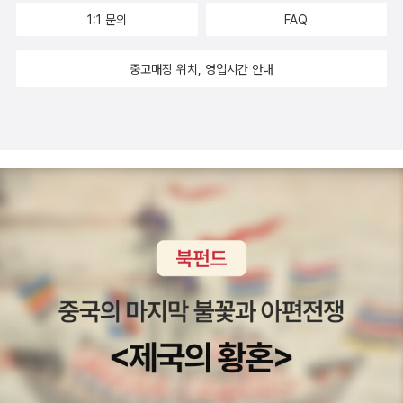
나서, 이미 아이들은 경쟁에 익숙하다. 타인을 이기려고 노력하는 경
효율성을 유지할 수 있는 구체적인 대안 제시가보이지 않는다는 비판
1:1 문의
FAQ
험이 꼭 필요할지는 몰라도, 우리 아이들은 필요 이상으로 그것을 경
을 받는다. 경쟁 체제를 완전 폐지하자는 건 자칫 무능과 게으름만으
험한다. 만약 유치원부터 고등학교를 졸업할 때까지 경쟁이 전혀 없
로도 잘 먹고 잘 살 수 있다는 '도덕적 해이'와 타인의 노력에 '무임승
중고매장 위치, 영업시간 안내
는 곳에서 생활했던 아이가 있다 해도, 대학이나 직장에 들어간 후에
차'하려는 역효과를 부르게 되는데, 이는 이미 현대의 '퍼주기식 과잉
그곳의 환경이 너무 경쟁적이어서 놀라는 일은 없을 것이다. 학교가
복지 제도'에서도 충분히 증명되고 있다.결론적으로, 이 책<경쟁에
아니더라도 경쟁을 가르치는 곳은 너무나 많기 때문이다. 우리 사회
반대한다>는 경쟁 중심 사회를 비판하는 책이지만, 그 극단적인 논조
의 아이들은 이미 승패의 구조에 너무나 익숙하다. 따라서 학생들에
와 비과학적, 이분법적 접근 방식으로 인하여 설득력이떨어지는 주장
게 필요한 것은 더 많은 경쟁의 경험이 아니라, 우리 문화의 핵심인 경
으로 평가 받는 책이다.
쟁에 대한 좀 더 넓은 안목과 협력적인 제도에 대한 경험이다” 저자
알피 콘은 협력학습을 대안으로 제시한다. 나도 그런 마음에서 자식
들을 유치원부터 고등학교까지 경쟁이 거의 없는 대안학교에 보내고
있다. 아이들이 스마트폰으로 게임 안 하는 것에 만족한다.