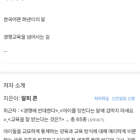
한국어판 펴낸이의 말
경쟁교육을 넘어서는 길
학교는 경쟁심을 기르는 곳일까? 공식적인 교육과정은 아니지만 사
저자 소개
실상 가장 중요한 교육과정이 경쟁의식을 고취시키는 것이라고 해도
틀린 말은 아닐 것이다. 시험성적이라는 하나의 기준으로 평가하는
지은이:
알피 콘
저자파일
신간알림 신청
표준화 교육 속에 경쟁 원리가 내재되어 있기 때문이다. 1등급부터 9
최근작 :
<경쟁에 반대한다>
,
<아이를 망친다는 말에 겁먹지 마세요
등급까지 등급을 매기는 상대평가제도가 경쟁을 더욱 부추긴다.
>
,
<교육을 잘 받는다는 것은?>
… 총 65종
(모두보기)
우리 사회의 경우 구제금융 사태 이후 성적 상위 1%만 교대나 사범대
아이들을 교묘하게 통제하는 양육과 교육 방식에 대해 예리하게 비판
에 진학할 수 있는 상황이 되면서 모범생 출신의 교사들이 학교를 채
하는 글을 꾸준히 발표하고 있으며 전 세계를 돌며 부모와 교사, 기업