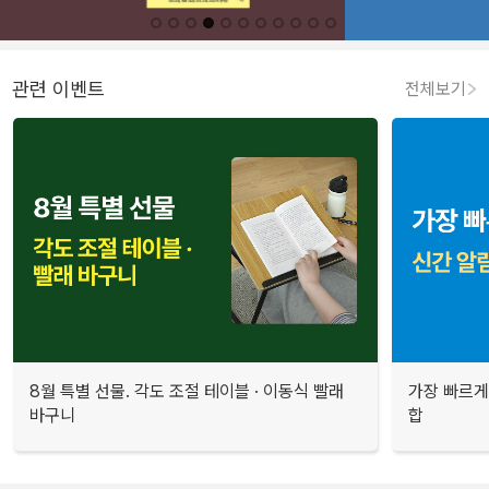
관련 이벤트
전체보기
8월 특별 선물. 각도 조절 테이블 · 이동식 빨래
가장 빠르게
바구니
합