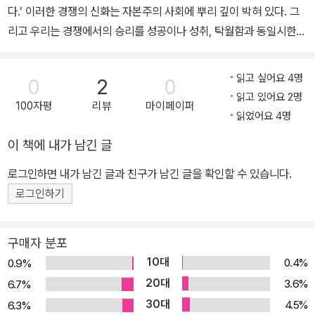
인 셈이다. 아이들도 그것을 보고 배운다. 학교에서 하는 장기자랑에
다.’ 이러한 경쟁의 신화는 자본주의 사회에 뿌리 깊이 박혀 있다. 그
도 오디션 요소를 가미해 심사위원으로 정해진 아이들이 탈락자들에
리고 우리는 경쟁에서의 승리를 성공이나 성취, 탁월함과 동일시한
게 가차 없는 비판을 하곤 한다. 강한 조미료 맛에 중독된 아이들은 이
다. 하지만 무엇을 잘하는 것과 남을 이기는 것은 전혀 다른 차원의 문
제 오락에서도 경쟁 요소가 없으면 맛을 느끼지 못하게 되었다.
제다. 시청률 1등인 드라마가 좋은 드라마일까? 경쟁이 과연 더 좋은
읽고 싶어요 4명
0
2
0
기사와 프로그램을 만들어낼까? 오히려 극심한 시청률 경쟁으로 인
읽고 있어요 2명
근대 생물학이 절대불변의 진리인 양 주장한 ‘적자생존’ 같은 이론이
100자평
리뷰
마이페이퍼
해 ‘막장’ 드라마가 만들어지고, 왜곡되고 과장된 기사가 전파를 타는
읽었어요 4명
인종적, 성적 편견에 가득한 하나의 ‘설’에 지나지 않는다는 연구 결과
것이 현실이다. 이런 현상은 도처에서 볼 수 있지만, 남을 이기기 위해
가 발표된 지도 오래다. 많은 동물들과 수십 년을 함께 지내면서 관찰
이 책에 내가 남긴 글
진정한 성취나 탁월함을 포기하는 예는 교실에서 가장 극명하게 드러
한 여성 동물학자들의 연구는 근대 생물학에 유럽의 백인 남성 생물
난다. 교육은 왜 실패할까 “체트는 배움 자체를 재미있어 했으며, 그
로그인하면 내가 남긴 글과 친구가 남긴 글을 확인할 수 있습니다.
학자들의 편견이 어떻게 작용했는지를 실증적으로 보여주고 있다. 하
래서 오히려 뒤처졌다. 그는 거의 무아지경이었다. 이를테면 입체기
로그인하기
지만 방목 상태에서는 화목한 닭들도 닭장 속에 가둬두면 난폭해지고
하학에 빠져들어 삼각함수는 나보다 뒤떨어졌다. 볼테르의 캉디드를
서열을 엄격히 따진다고 한다. 학교나 군대에서 서열을 더 따지고 폭
읽고서 체트는 세상을 보는 새로운 눈을 떴다. 그래서 다른 친구들이
력이 횡행하는 것도 그래서일 것이다.
구매자 분포
이미 다른 책을 읽기 시작했는데도 그는 볼테르의 다른 소설들을 프
흔히 경쟁이 경쟁력을 길러준다고 여기지만, 경쟁은 개인의 생명력을
10대
0.4%
0.9%
랑스 원어로 읽고 있었다.”(103쪽) 이처럼 우리 교육제도에서 성공한
갉아먹을 뿐더러 사회 전체로도 에너지를 낭비하게 만듦으로써 오히
20대
3.6%
6.7%
학생이란 단지 등수에서 승리한 학생이다. 공부 자체에 흥미를 느낀
려 경쟁력을 떨어트린다. 경쟁은 다만 사람들을 통제하는 손쉬운 방
30대
4.5%
6.3%
다면 ‘뒤처지고’ 오히려 ‘약점이 된다.’ 많은 사람들이 교육의 붕괴에