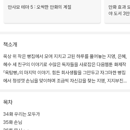
만사모 테마 5 : 오싹한 만화의 계절
만화 효과 모
야 도서 3만
책소개
옥상 위 작은 빵집에서 모여 지치고 고된 하루를 풀어놓는 지영, 은혜,
혜수 세 친구의 이야기로 수많은 독자들을 사로잡은 다음웹툰 화제작
「옥탑빵」의 마지막 이야기. 힘든 회사생활을 그만두고 자그마한 빵집
에서 정성껏 손님을 맞이하며 조금씩 자신감을 찾는 지영, 지지부진
한 연애를 끝내고 새로운 사랑을 시작하는 은혜, 상처 받으면서도 지
지 않으려 애쓰던 일과 육아 사이에서 소소한 행복을 찾게 된 혜수까
목차
지, 서툰 서른 살의 고군분투 속에서 성장하고 단단해져가는 이야기
가 펼쳐진다.
34화 우리는 모두가
35화 손님