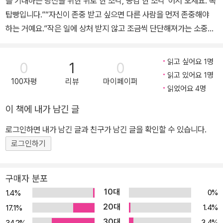
를 기대하는 당신을 위한 위로 한 조각, 공감 한 조각“어서 오세요. 옥
탑빵입니다.”“자신이 존중 받고 싶으면 다른 사람을 먼저 존중해야
하는 거예요.”작은 일에 상처 받지 않고 조금씩 단단해져가는 소중한
존재들옥상 위 작은 빵집에서 모여 지치고 고된 하루를 풀어놓는 지
영, 은혜, 혜수 세 친구의 이야기로 수많은 독자들을 사로잡은 다음웹
읽고 싶어요 1명
0
1
0
툰 화제작 「옥탑빵」의 마지막 이야기가 출간되었다. 힘든 회사생활을
읽고 있어요 1명
100자평
리뷰
마이페이퍼
그만두고 자그마한 빵집에서 정성껏 손님을 맞이하며 조금씩 자신감
읽었어요 4명
을 찾는 지영, 지지부진한 연애를 끝내고 새로운 사랑을 시작하는 은
이 책에 내가 남긴 글
혜, 상처 받으면서도 지지 않으려 애쓰던 일과 육아 사이에서 소소한
행복을 찾게 된 혜수까지, 서툰 서른 살의 고군분투 속에서 성장하고
로그인하면 내가 남긴 글과 친구가 남긴 글을 확인할 수 있습니다.
단단해져가는 이야기가 펼쳐진다.“뭔가를 그만두고 포기하는 것도
로그인하기
큰 용기가 필요한 거니까그걸 실패라고 생각 안 했으면 좋겠어.”지치
고 힘든 것을 버리고 나를 소중히 여기기다른 회사로 이직한 사수에
구매자 분포
게서 함께 일하자는 제의를 받은 혜수는 좋은 제안에도 불구하고 망
10대
0%
1.4%
설인다. 생활에 치이고 지쳐서 남편과 매일 싸우고, 막말하는 상사 밑
20대
1.4%
17.1%
에서 갖은 소리 들으면서도, 끝까지 버티는 게 이기는 거고 그만두면
30대
3.4%
34.2%