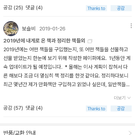
하루에 읽는게 아니라 틈틈히 읽는 책으로...^^
인인 에드워드 사이드가 쓴 마지막 작품, 마지막 철학 같은데 대
공감 (
25
)
댓글 (4)
한 동조를 표하는 글로 이루어져 있습니다. 그리고, 그가 제시하
는 독서법이란 크게 두 가지가 소개되는데, 하나의 고전을 장기간
보슬비
2019-01-26
메뉴
에 걸쳐 번역서와 원서를 번갈아가면서 읽으며 이해가 되지 않는
2019년에 내게로 온 책과 정리한 책들외
부분은 표시를 해가면서 완전한 이해를 하기 위해 노력하는 독서
2019년에는 어떤 책들을 구입했는지, 또 어떤 책들을 선물하고
법(전신운동이라고 부르고 있습니다.) 또 하나는 3년 정도를 하
선물 받았는지 한눈에 보기 위해 작성한 페이퍼예요. 1년동안 계
나의 작가나 작품만을 읽으며 그 작품을 깊이 있게 이해하려는 것
속 업데이트가 될 예정입니다. * 올해는 이사 계획이 잡혀서 다
입니다. 양자의 경우 분명한 공통점이 있는데, 다독 보다는 재독
른 해보다 조금 더 열심히 책 정리를 한것 같아요. 정리하다보니
(re-reading)을 추천하고, 깊이있게 읽는 것이라고 할 수 있다.
최근 몇년간 제가 만화책만 구입하고 읽었나 싶은데, 일반책들은
저자가 소개한 단테의 책과 주해서를 죽기전에 읽어보고 싶습니
도서관에서 대출할수 있어서인것 같네요.^^ 암튼, 책정리하면서
다. 무엇보다도 오에 겐자부로의 책을 먼저 읽고 싶습니다.[책에
더보기
마음이 점점 가벼워지는것 같아요. 그리고 정리해야 다음 책 구입
등장한 인상깊은 작가와 도서]- <<허클베리핀의 모험>>- 애드
공감 (
57
)
댓글 (4)
하는것도 좀 편하고요. ㅎㅎㅎㅎ 구입한 책들 : 실제 구입한 책
가앨런포의 시집- TS엘리어트의 <<오든시집>>- <<프랑스
과 페이퍼의 책과 다른 이유는 구입한후 읽고 정리하거나,선물해
르네상스의 단장>>(와타나베 가즈오)- <<한 밤중 톰의 정원에
서 아래의 카테고리로 이동되었기 때문입니다. ^-^ 완결되었으
서>>- 에드워드 사이드의 책들, 특히 후기 스타일- 시몬 베유-
반품/교환 안내