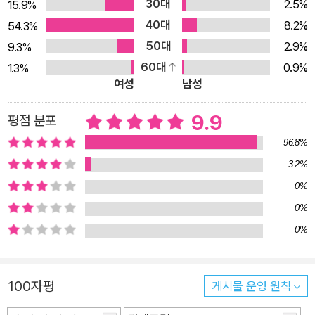
30대
2.5%
15.9%
상상의 세계를 잘 넘나들었다는 평을 받으며 1959년에 카네기
40대
8.2%
54.3%
상을 받았습니다. 1999년에는 영화로도 개봉되어 많은 사람들에
50대
2.9%
9.3%
게 감동을 주었지요. 톰과 해티의 마법 같은 이야기 속에는 신기
60대
0.9%
1.3%
한 모험뿐만 아니라 현실보다 더 아름답고 생기 넘치는 넓은 정
여성
남성
원, 시계에는 존재하지 않는 시간과 비밀스러운 사건들이 가득합
9.9
평점 분포
니다. 시계가 열세 번 울리고, 톰이 시공간을 넘나들며 환상적인
사건들을 겪어가는 동안 이야기 곳곳에 숨겨진 비밀들을 찾아내
96.8%
고, 톰을 따라 각각의 퍼즐을 맞추며 비밀을 풀어가는 과정을 독
3.2%
자들에게 더없이 짜릿하고 즐거운 경험을 선사할 것입니다. “내
0%
가 해티의 시간 속에서 살 수 있을까?” 시대와 나이를 뛰어넘는
0%
하나뿐인 특별한 우정! 톰은 정원에서 해티와 즐거운 추억을 만들
0%
어갑니다. 하지만 안타깝게도 톰과 해티의 시간은 다르게 흘러갑
니다. 톰이 정원에서 긴 시간을 보내도 늘 그대로인 반면, 어린 소
녀였던 해티는 점점 자라 어느덧 결혼을 앞둔 숙녀로 자랐으니까
100자평
게시물 운영 원칙
요. 해티와 좀 더 오랜 시간을 보내고 싶었던 톰은, 동생 피터가