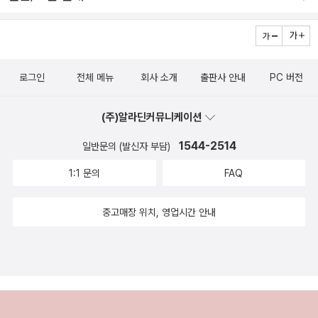
니 올해는 페이블즈를 읽어야할것 같아요. 완간되길 기다리
<<동물들>>- 윌리엄 블레이크의 시와 그림- <<신곡>> 단테,
고 있는 시리즈. 관심 마블 & DC 코믹스 시리즈 읽다보니
찰스 싱글턴 주해(책값이 어마어마함)
재미있어서 다음책도 구입. 구입한 요리책 완결되면 읽으
려고 아직도 못 읽고 있는 웹툰. 오디오북으로 구입 - 한글 오디
로그인
전체 메뉴
회사 소개
출판사 안내
PC 버전
오북은 처음이었는데, 좋았어요. 완결을 기다리는 시리즈 만
화책 오랜만에 궁금해서 구입한 '펫숍 오브 호러즈' 고양이 만화
(주)알라딘커뮤니케이션
는 다 좋지만, 특히 표지가 넘 포근해서 읽고 싶었어요. 평이 좋아
1544-2514
서 첫구매했는데, 읽다보니 재미있네요. 내년에 호이안 여행
일반문의 (발신자 부담)
계획이 있어서 구입한 여행책자들.원래 일본 여행계획이었다가
1:1 문의
FAQ
노재팬으로 베트남으로 변경. 이탈리아 장기 여행계획을 위해 준
비하는 책들 기타 올해의 마지막 나를 위한 주문책. 정리한
중고매장 위치, 영업시간 안내
책들 세미콜론 배트맨 시리즈는 절판되어서 소장할까 고민하
다가, 읽고 정리했어요. ^^;; 코믹스
도 소장하면 멋지긴 하지만, 나 말고 읽을 사람이 없으니 꼭 소장
해야하는 책이 아니면 정리하는것이 좋을것 같아요.^^ 약 6
년간 소장했던 책을 정리하려니 쉬원 섭섭하네요. 아쉽게도 완독