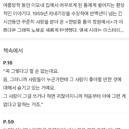
여름방학 동안 이모네 집에서 머무르게 된 톰에게 벌어지는 환상
적인 이야기다. 1959년 카네기상을 수상하며 반백년이 넘는 긴
시간동안 꾸준히 사랑을 받아 온 <한밤중 톰의 정원에서>가 아
름다운 그래픽 노블로 새롭게 탄생했다. 열세 시라는 미스터리한
시간과, 문을 열고 다른 시공간으로 이동하는 구조, 이후 각종 판
타지 작품들에게 큰 영감을 주었고, 탄탄한 서사와 치밀한 구성,
책속에서
거기에 매력적인 캐릭터까지 더해서 판타지 문학의 고전이자 걸
P.16
작이라고 평가받는 작품이다.
“꼭 그렇다고 할 순 없는데요.
음, 그러니까 사람들이 누군가한테 그 사람이 좋아할 만한 것에
톰과 해티의 마법 같은 이야기 속에는 신기한 모험뿐만 아니라 현
대해서 숨기고 있는 거예요.
실보다 더 아름답고 생기 넘치는 넓은 정원, 시계에는 존재하지
그 사람이 그걸 쓰거나 하면 귀찮아지니까 처음부터 아예 그런 게
않는 시간과 비밀스러운 사건들이 가득하다. 시계가 열세 번 울리
없다고 말하는 거죠.”
고, 톰이 시공간을 넘나들며 환상적인 사건들을 겪어가는 동안 이
야기 곳곳에 숨겨진 비밀들을 찾아내고, 톰을 따라 각각의 퍼즐을
P.59
맞추며 비밀을 풀어가는 과정은 독자들에게 더없이 짜릿하고 즐