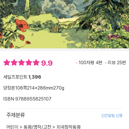
9.9
100자평 4편
리뷰 25편
세일즈포인트
1,396
양장본
108쪽
214*286mm
270g
ISBN 9788955825107
주제분류
신간알림 신청
어린이
>
동화/명작/고전
>
외국창작동화