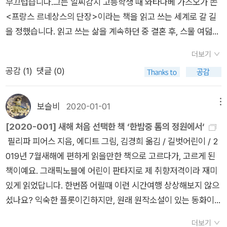
시간을 보내든 어차피 돌아오면 늘 현실의 시간은 그날 밤이기 때
부끄럽습니다.그는 일찌감치 고등학생 때 와타나베 가즈오가 쓴
문이에요.그런데 마지막 날, 왜인지 정원으로 갈 수가 없어요. 톰
<프랑스 르네상스의 단장>이라는 책을 읽고 쓰는 세계로 갈 길
은 큰소리로 해티를 부르며 엉엉 울어버렸어요.과연 톰과 해티는
을 정했습니다. 읽고 쓰는 삶을 계속하던 중 결혼 후, 스물 여덟살
다시 만날 수 있을까요?결말은 책으로 확인하세요😊⠀*******
에 태어난 큰 아이가 두뇌 기형이라는 장애를 안고 태어났습니다.
더보기
*****************************⠀원작 소설 <한밤중 톰
자식과 소통하지 못하고, 자식이 겪는 괴로움을 평생 같이 해야할
공감 (
1
)
댓글 (0)
의 정원에서>를 그래픽 노블로각색한 작품이에요.그림체가 너무
부모로서 작가는 인생 최대의 슬픔을 마주합니다. 해결할 수 없는
취향이라 구매하게 되었는데 내용에푹 빠져서 원작 소설도 꼭 읽
문제이기에 그는 책에 의지해서 삶을 지탱해나갑니다. 읽고 또 읽
겠다고 다짐했답니다!!신비롭고 환상적인 스토리.영화로 제작되
습니다.그가 지닌 책의 네트워크가 이 책을 통해 소개되고 있습니
보슬비
2020-01-01
메뉴
면 정말 좋을것 같아요.개인적으로 가장 존경하고 좋아하는 ‘팀버
다. 그가 읽었던 작가와 고전들이 여기에 등장합니다. 그의 생애
[2020-001] 새해 처음 선택한 책 ‘한밤중 톰의 정원에서‘
튼‘ 감독이제작해준다면 더할 나위 없이 완벽하겠네요.그저 바램
가 바로 독자와 작가로서 접했던 작가와 책들과 같습니다. 에드가
필리파 피어스 지음, 에디트 그림, 김경희 옮김 / 길벗어린이 / 2
입니다☺
앨런포, TS엘리어트, 윌리엄 블레이크, 허클베리핀의 모험, 단테
019년 7월새해에 편하게 읽을만한 책으로 고르다가, 고르게 된
의 신곡, 에드워드사이드의 저서와 생각 등. 그가 접해왔던 질과
책이예요. 그래픽노블에 어린이 판타지로 제 취향저격이라 재미
양의 책들이 그의 생애를 구축하고 있구나하고 알게 됩니다. 무엇
있게 읽었답니다. 한번쯤 어릴때 이런 시간여행 상상해보지 않으
보다도 그의 장남 히카리에게 닥친 장애가 그를 내면 깊숙한 마음
셨나요? 익숙한 플롯이긴하지만, 원래 원작소설이 있는 동화이
에 슬픈 영향을 미치고, 그의 문학에 원치 않았지만 지대한 영감
니 조금 편하게 읽었습니다. 그리고 읽는 또 하나의 책. 이 책은
을 지폈을 거라고 생각이 듭니다.이 책은 두 개의 강연과 그의 지
더보기