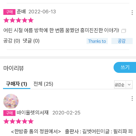
세대를 넘는 우정을 아름다운 이야기로 진한 감동을 줍니다. 감각
춘배
2022-06-13
메뉴
적인 그래픽 노블로 재탄생한 우리 모두가 사랑하는 아동 문학의
걸작! 이 책은 전 세계인을 사로잡아온 아동 문학의 고전을 감각
어린 시절 여름 방학에 한 번쯤 꿈꿨던 흥미진진한 이야기!
적인 그래픽 노블로 재해석한 작품입니다. 필리파 피어스의 《한
공감 (
0
)
댓글 (0)
밤중 톰의 정원에서》를 너무나도 좋아했던 그래픽 노블리스트 에
디트는 작품의 배경인 1950년대 고즈넉한 영국의 모습을 아름답
게 담아냈습니다. 무엇보다 세밀한 펜 선으로 그린 넓은 잔디밭,
쓰기
마이리뷰
히아신스가 만발한 꽃밭, 아름다운 전나무 등 톰과 해티가 만나는
생명력 넘치는 정원을 눈앞에서 보듯이 생생하게 그린 그림이 돋
구매자 (1)
전체 (25)
보입니다. 또한 등장인물들의 감정까지도 드러나도록 세심하게
그려낸 그림은 책을 펼치는 순간, 독자들을 작품 속에 흠뻑 빠져
메뉴
들게 합니다. 독자들은 아름다운 정원에서 톰과 해티와 함께 실컷
바이올렛의서재
2020-02-25
뛰어놀기도 하고, 어른이 된 해티 앞에서 유령처럼 모습이 희미해
지는 톰의 모습을 보면서 가슴이 덜컹하는 안타까움을 느끼기도
⠀⠀<한밤중 톰의 정원에서>⠀출판사 : 길벗어린이글 : 필리파 피
하면서 책 속 인물들과 교감하고 공감하는 멋진 경험을 하게 되지