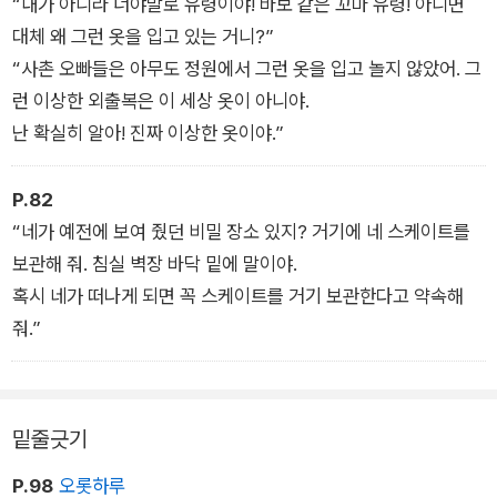
“내가 아니라 너야말로 유령이야! 바보 같은 꼬마 유령! 아니면
거운 경험을 선사할 것이다.
대체 왜 그런 옷을 입고 있는 거니?”
“사촌 오빠들은 아무도 정원에서 그런 옷을 입고 놀지 않았어. 그
런 이상한 외출복은 이 세상 옷이 아니야.
난 확실히 알아! 진짜 이상한 옷이야.”
P.82
“네가 예전에 보여 줬던 비밀 장소 있지? 거기에 네 스케이트를
보관해 줘. 침실 벽장 바닥 밑에 말이야.
혹시 네가 떠나게 되면 꼭 스케이트를 거기 보관한다고 약속해
줘.”
밑줄긋기
P.98
오롯하루