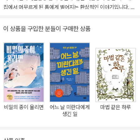
집에서 머무르게 된 톰에게 벌어지는 환상적인 이야기입니다. 홍
역에 걸린 동생 피터를 피해 톰은 한동안 이모네 집에서 지내게
됩니다. 하지만 이모네 집에는 함께 놀 친구도, 마당도 없고 심지
이 상품을 구입한 분들이 구매한 상품
어 톰이 지내게 될 방 창문에는 묵직한 창살까지 달려있지 뭐예
요. “여긴 정말 최악이야. 시간이 너무 천천히 흘러 괴롭다니까!”
톰은 피터에게 편지를 쓰며 시간을 견딥니다. 그러던 어느 날 밤,
1층에 있는 괘종시계가 종을 열세 번 울리는 이상한 사건이 벌어
집니다. “말도 안 돼, 열세 번이라니!” 1층으로 내려간 톰이 시계
를 자세히 보기 위해 달빛이 새어나오는 뒷문을 열었지요. 문이
열리자, 눈앞에 아주 광활하고 아름다운 정원이 나타났어요. 톰은
그곳에서 작은 소녀 해티를 만나고 정원과 시간의 비밀을 알아가
게 됩니다. 1959년 카네기상을 수상하며 반백년이 넘는 긴 시간
비밀의 종이 울리면
어느 날 미란다에게
마법 같은 하루
생긴 일
동안 꾸준히 사랑을 받아 온 《한밤중 톰의 정원에서》가 아름다운
그래픽 노블로 새롭게 탄생했습니다. 열세 시라는 미스터리한 시
간과, 문을 열고 다른 시공간으로 이동하는 구조, 이후 각종 판타