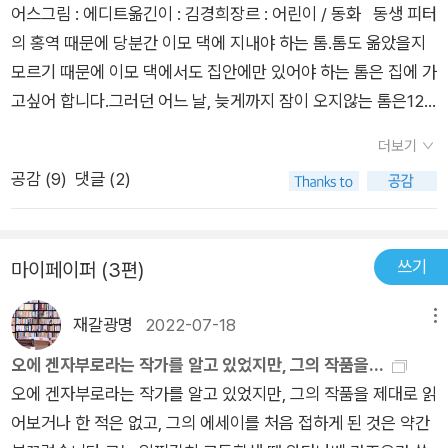
어스그림 : 에디트옮긴이 : 김경희장르 : 어린이 / 동화⠀동생 피터
요. 아름다운 그래픽 노블로 새롭게 탄생한 《한밤중 톰의 정원에
의 홍역 때문에 당분간 이모 댁에 지내야 하는 톰.톰도 옮았을지
서》를 통해 오랫동안 상상해 왔던 환상적이고 비밀스러운 모험이
모르기 때문에 이모 댁에서도 집안에만 있어야 하는 톰은 집에 가
가득한 톰의 정원을 만나 보세요!
고싶어 합니다.그러던 어느 날, 늦게까지 잠이 오지않는 톰은12
시를 알리는 자명종 소리를 듣고 뭔가 이상함을느낍니다.12시인
더보기
데 종이 13번 친 것.톰은 자명종 시계를 확인해 보기로 하고 1층
공감 (
9
)
댓글 (2)
으로내려가서 어두운 거실을 비추기 위해 달빛이 비치는뒷문을
열어봅니다.그곳에는 엄청나게 넓은 정원이 있었어요.다음 날 아
침, 톰이 다시 정원에 가려고 문을 열었을 땐 비좁은 시멘트 뒷뜰
쓰기
마이페이퍼 (3편)
만 있었어요. 톰은 매일 밤 12시면 그 정원으로 갔어요. 그곳에 있
는 사람들은 톰을 보지 못했지요. 단 한사람, ‘해티‘만 빼고요. 둘
재갈광명
2022-07-18
메뉴
은 금새 친해졌어요.이제 톰은 집에 돌아가는것이 싫었어요.그곳
에서 일어나는 일들은 동생 피터에게만 편지로이야기해주죠.그
오에 겐자부로라는 작가를 알고 있었지만, 그의 작품을...
러다 결국 집으로 돌아가야 할 시간이 다가왔고톰은 마지막 날 정
오에 겐자부로라는 작가를 알고 있었지만, 그의 작품을 제대로 읽
원에서 최대한 오래 보내려고계획을 하죠.정원에서 얼마나 많은
어보거나 한 적은 없고, 그의 에세이를 처음 접하게 된 것은 약간