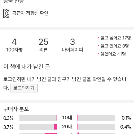
상품 인증
지 작품들에게 큰 영감을 주었고, 탄탄한 서사와 치밀한 구성, 거
기에 매력적인 캐릭터까지 더해서 판타지 문학의 고전이자 걸작
공급자 적합성 확인
이라고 평가받는 작품이지요. 《한밤중 톰의 정원에서》를 펼치는
순간, 아이들은 물론 어른들까지 시공간을 초월한 멋진 판타지 세
상으로의 여행을 떠나게 될 것입니다. “맙소사! 거기에 정원이 있
읽고 싶어요 17명
4
25
3
어. 이 수수께끼를 꼭 풀고야 말겠어!” 문을 열면 펼쳐지는 상상
읽고 있어요 8명
100자평
리뷰
마이페이퍼
읽었어요 41명
을 초월한 판타지 세상! 신나는 여름방학에 다세대주택에서 갑갑
하게 지내야 하는 톰은, 우연한 기회에 한밤중 시계가 종을 열세
이 책에 내가 남긴 글
번을 치면 문밖으로 드넓은 정원과 새로운 세상이 나타난다는 놀
로그인하면 내가 남긴 글과 친구가 남긴 글을 확인할 수 있습니
라운 비밀을 알아냅니다. 그리고 매일 밤 시계종이 울리기만을 손
다.
로그인하기
꼽아 기다립니다. 톰은 비밀스럽게 들어간 정원에서 놀라운 일들
을 경험합니다. 몸은 가벼워지고, 마치 유령처럼 문을 통과해 나
갈 수도 있었고, 아무도 톰을 알아보지 못했어요. 단, 귀여운 소녀
구매자 분포
해티만 빼고요. 이제, 톰은 해티와 함께 정원에서 비밀스러운 모
10대
0.1%
0.3%
험을 시작합니다. 근대 판타지 문학의 대표작 중 하나로 손꼽히는
20대
0.4%
3.7%
《한밤중 톰의 정원에서》는 아름답고 섬세한 언어로 실제 세계와