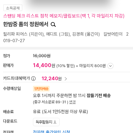
소득공제
스탠딩 체크 리스트 점착 메모지/클립보드(택 1, 각 마일리지 차감)
한밤중 톰의 정원에서
필리파 피어스
(지은이),
에디트
(그림),
김경희
(옮긴이)
길벗어린이
2
019-07-27
정가
16,000원
14,400
판매가
원
(10% 할인) +
마일리지 800원
12,240
카드최대혜택가
원
수령예상일
양탄자배송
오후 1시까지 주문하면 밤 11시
잠들기전 배송
(중구 서소문로 89-31 )
변경
배송료
유료 (도서 1만5천원 이상 무료)
다운로드
독후활동지
전자책
전자책 출간알림 신청