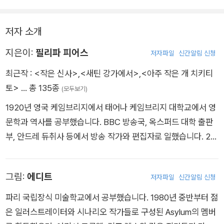
저자 소개
지은이:
필리파 피어스
저자파일
신간알림 신청
최근작 :
<작은 신사>
,
<새틴 강가에서>
,
<아주 작은 개 치키티
토>
… 총 135종
(모두보기)
1920년 영국 케임브리지에서 태어나 케임브리지 대학교에서 영
문학과 역사를 공부했습니다. BBC 방송국, 옥스퍼드 대학 출판
부, 안드레 듀취사 등에서 방송 작가와 편집자로 일했습니다. 20
세기 가장 뛰어난 어린이책 작가로 손꼽히는 필리파 피어스는 19
59년에 《한밤중 톰의 정원에서》로 카네기상을 받았습니다. 그
그림:
에디트
저자파일
신간알림 신청
외에도 《세이 강에서 보낸 여름》, 《버블과 스퀵 대소동》, 《새틴
강가에서》 등 서른 권 이상의 어린이 책을 썼습니다.
파리 국립장식 미술학교에서 공부했습니다. 1980년 중반부터 젊
은 일러스트레이터와 시나리오 작가들로 구성된 Asylum의 멤버