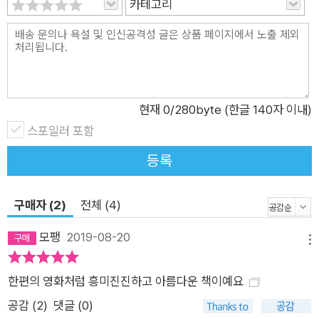
카테고리
있는 집으로 돌아 갈 시간이 되자 한 가지 계획을 세웁니다. 해티
의 시간 속에서 살아가기로 한 것이지요. 하지만 열세 번의 종이
울리기 전에 깜박 잠이 드는 바람에 계획은 실패하고, 문밖에 있
던 톰과 해티의 정원은 사라지고 맙니다. 톰은 서러움에 엉엉 울
음을 터뜨리고 말지요. “해티이이이!” 톰의 서러운 울음소리는
현재
0
/280byte (한글 140자 이내)
짙은 어둠을 가르고 이모네 집 주인인 바살러뮤 할머니를 깨웁니
스포일러 포함
다. 다음 날, 톰은 바살러뮤 할머니에게 불려가게 되고, 놀랍게도
할머니가 해티라는 것을 알게 되지요. 아이와 할머니, 멀게만 느
등록
껴지던 다른 두 세대가 열세 시라는 미스터리한 시간과 그들만의
아름다운 정원에서, 아주 특별한 우정을 나누었던 것이지요. 남편
구매자 (2)
전체 (4)
과 자식을 먼저 떠나보내고 홀로 고독하게 지내던 바살러뮤 할머
니에게, 어린 시절 추억이었던 톰은 (비록 여전히 어린이지만) 무
모팽
2019-08-20
메뉴
엇과도 바꿀 수 없는 소중한 존재입니다. 또 하마터면 소중한 여
름방학을 감옥같은 집에서 꼼짝없이 갇혀 지낼 뻔한 톰에게 해티
한편의 영화처럼 흥미진진하고 아름다운 책이예요
는 자유와 모험을 선물해 준 소중한 친구였지요. 《한밤중 톰의 정
공감 (
2
)
댓글 (0)
원에서》는 시간 여행이라는 매혹적인 장치를 통해 아이와 어른,