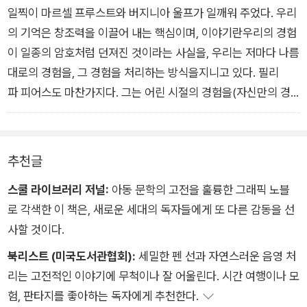
일찍이 마르셀 프루스트와 버지니아 울프가 일깨워 주었다. 우리
의 기억은 창조력을 이끌어 내는 핵심이며, 이야기란우리의 경험
이 일종의 암호처럼 던져진 것이라는 사실을, 우리는 저마다 나름
대로의 경험을, 그 경험을 처리하는 방식을지니고 있다. 필리
파 피어스도 마찬가지다. 그는 어린 시절의 경험을(자신만의 경
험과 보편적인 경험을 모두 포함한) 글로
˝처리‘ 했다. 어린 시절의 경험은 그의 작품에 지속적인 영향을 미
쳤다.
추천글
스쿨 라이브러리 저널:
아동 문학의 고전을 훌륭한 그래픽 노블
로 각색한 이 책은, 새로운 세대의 독자들에게 또 다른 감동을 선
사할 것이다.
북리스트 (미국도서관협회):
세밀한 펜 선과 자연스러운 음영 처
리는 고전적인 이야기에 무척이나 잘 어울린다. 시간 여행이나 모
험, 판타지를 좋아하는 독자에게 추천한다.