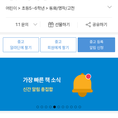
어린이
>
초등5~6학년
>
동화/명작/고전
선물하기
공유하기
중고
중고
중고 등록
알라딘에 팔기
회원에게 팔기
알림 신청