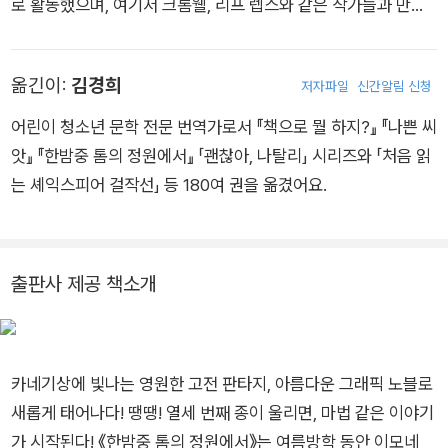
로 활동했으며, 여기서 크롬웰, 리프 렙스와 같은 작가들과 만나
다양한 작업을 함께 했습니다. 여러 잡지에 만화를 연재했으며,
현재 어린이책과 그래픽 노블에 그림을 그리는 일러스트레이터
옮긴이:
김경희
저자파일
신간알림 신청
로 활동하고 있습니다. 그가 작업한 그래픽 노블로는 《La Cham
bre de Lautreamont》, 《Emma G. Wildford》 등이 있습니다.
어린이 청소년 문학 전문 번역가로서 『책으로 뭘 하지?』 『나쁜 씨
앗』 『한밤중 톰의 정원에서』 「괜찮아, 나탈리」 시리즈와 「처음 읽
는 셰익스피어 걸작선」 등 180여 권을 옮겼어요.
출판사 제공 책소개
카네기상에 빛나는 영원한 고전 판타지, 아름다운 그래픽 노블로
새롭게 태어나다! 땡땡! 열세 번째 종이 울리면, 마법 같은 이야기
가 시작된다! 《한밤중 톰의 정원에서》는 여름방학 동안 이모네