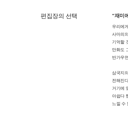
편집장의 선택
"재미
우리에게
사마의의
기억할 
만화도 
반가우면
삼국지의
전해진다
거기에 
아쉽다 
느낄 수