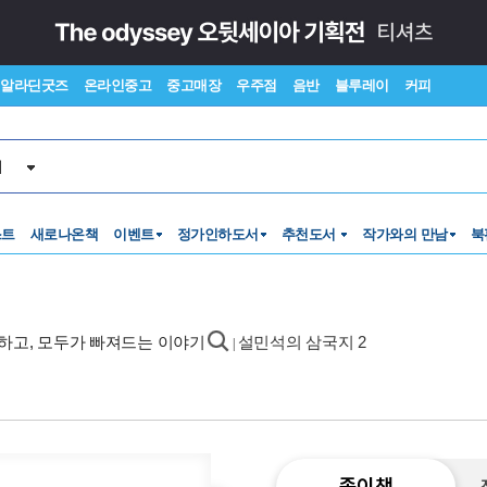
알라딘굿즈
온라인중고
중고매장
우주점
음반
블루레이
커피
서
스트
새로나온책
이벤트
정가인하도서
추천도서
작가와의 만남
북
작하고, 모두가 빠져드는 이야기
설민석의 삼국지 2
|
종이책