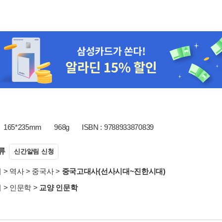
165*235mm
968g
ISBN : 9788933870839
류
신간알림 신청
서
>
역사
>
중국사
>
중국고대사(선사시대~진한시대)
서
>
인문학
>
교양 인문학