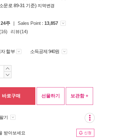
소문로 89-31 기준)
지역변경
0
24주
|
Sales Point :
13,857
16)
리뷰(14)
자 할부
소득공제 940원
바로구매
선물하기
보관함 +
 팔기
림을 받아보세요
신청