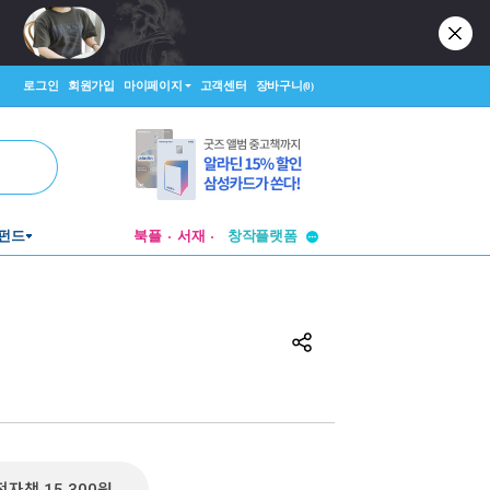
로그인
회원가입
마이페이지
고객센터
장바구니
(0)
투비컨티뉴드
펀드
북플
서재
창작플랫폼
투비컨티뉴드