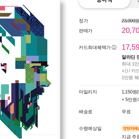
정가
23,000
20,7
판매가
17,5
카드최대혜택가
알라딘 
최대 1만
시) / 
1만원 
마일리지
1,150원(
+ 5만원
배송료
무료
수령예상일
양탄자배
지금 주