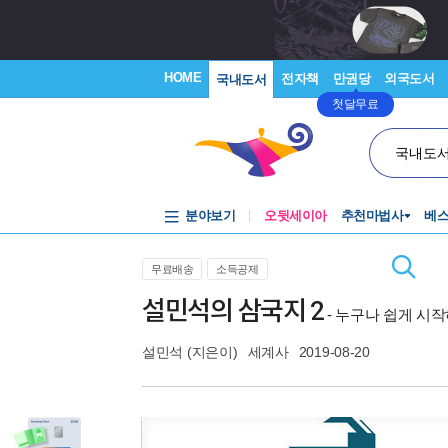
HOME
전자책
만권당
외국도서
국내도서
첫달무료
국내도
분야보기
오뒷세이아
추천마법사
베
무료배송
소득공제
설민석의 삼국지 2
- 누구나 쉽게 시
설민석
(지은이)
세계사
2019-08-20