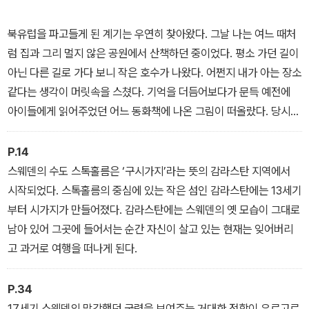
북유럽을 파고들게 된 계기는 우연히 찾아왔다. 그날 나는 여느 때처
럼 집과 그리 멀지 않은 공원에서 산책하던 중이었다. 평소 가던 길이
아닌 다른 길로 가다 보니 작은 호수가 나왔다. 어쩐지 내가 아는 장소
같다는 생각이 머릿속을 스쳤다. 기억을 더듬어보다가 문득 예전에
아이들에게 읽어주었던 어느 동화책에 나온 그림이 떠올랐다. 당시에
는 별생각 없이 넘겼던 장면이었는데, 갑자기 너무나 생생하게 현실
로 다가왔다. 엄청난 과학적 발견이라도 한 듯 흥분되며 다른 것도 알
P.14
아내고 싶은 마음이 샘솟았다. 그때부터 나의 북유럽 탐구가 시작되
스웨덴의 수도 스톡홀름은 ‘구시가지’라는 뜻의 감라스탄 지역에서
었다.
시작되었다. 스톡홀름의 중심에 있는 작은 섬인 감라스탄에는 13세기
- 프롤로그 중에서 -
부터 시가지가 만들어졌다. 감라스탄에는 스웨덴의 옛 모습이 그대로
남아 있어 그곳에 들어서는 순간 자신이 살고 있는 현재는 잊어버리
고 과거로 여행을 떠나게 된다.
P.34
17세기 스웨덴의 막강했던 국력을 보여주는 거대한 전함이 유르고르