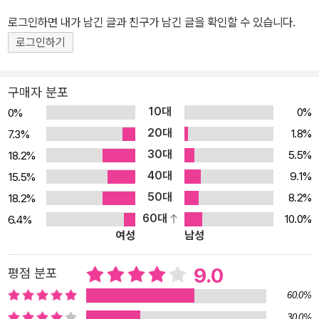
도 멈추지 않고 끊임없이 탐구하며 미처 완벽하게 채우지 못한 지식
로그인하면 내가 남긴 글과 친구가 남긴 글을 확인할 수 있습니다.
의 공백에 인문학을 더한다. 그렇게 역사와 신화, 예술과 문화, 자연과
로그인하기
지리를 넘나드는 다채로운 인문학적 지식을 생생한 경험담과 함께 한
권의 책에 담았다. 역사의 현장에서 가르침을 얻고 대자연의 중심에
구매자 분포
서 사색에 잠기다 17세기 스웨덴의 거대한 전함은 어째서 출항하자
10대
0%
0%
마자 침몰해버렸을까? 햄릿의 성 지하에 잠들어 있다는 덴마크의 영
20대
1.8%
7.3%
웅은 과연 누구일까? 노르웨이 피오르를 감상하기 위한 가장 좋은 방
30대
5.5%
18.2%
법은? 헬싱키에는 북유럽 디자인의 거장이 설계한 서점이 있다? 미
40대
국 의회는 왜 아이슬란드에 탐험가의 동상을 기증했을까? 북유럽 신
9.1%
15.5%
화가 유독 거칠고 비장한 이유는? 스웨덴, 덴마크, 노르웨이, 핀란드,
50대
8.2%
18.2%
아이슬란드. 북유럽을 대표하는 5개국의 이름들은 익숙하면서도 어
60대
10.0%
6.4%
여성
남성
쩐지 낯설다. 그래서 북유럽 여행의 모든 순간은 배움의 시작이다. 사
소한 것 하나하나가 호기심을 불러일으킨다. 꼬리에 꼬리를 물고 이
9.0
평점 분포
어지는 질문들 속에서 저자는 시종일관 유쾌하고 솔직하다. 덴마크의
‘작은 인어상’ 앞에서 느낀 측은지심도, 핀란드의 산타 마을에서 느낀
60.0%
씁쓸함도, 아이슬란드의 눈보라 속에서 느낀 경외감도 있는 그대로
30.0%