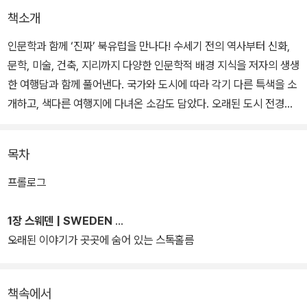
책소개
인문학과 함께 ‘진짜’ 북유럽을 만나다! 수세기 전의 역사부터 신화,
문학, 미술, 건축, 지리까지 다양한 인문학적 배경 지식을 저자의 생생
한 여행담과 함께 풀어낸다. 국가와 도시에 따라 각기 다른 특색을 소
개하고, 색다른 여행지에 다녀온 소감도 담았다. 오래된 도시 전경이
나 아름다운 자연 풍광을 수박 겉핥기식으로 감상하는 데에서 그치지
않고, 사람들이 알아야 할 북유럽의 진짜 모습과 그곳의 사람들이 살
목차
아가는 방식을 담아냈다는 것에 의미가 있는 책이다.
프롤로그
과거와 현재가 한눈에 보이는 스웨덴의 골목길들부터 안데르센과 키
르케고르의 숨결이 느껴지는 덴마크, 바이킹의 도전 정신을 품고 있
1장 스웨덴 | SWEDEN
는 노르웨이. 북유럽 디자인의 정수가 곳곳에서 발견되는 핀란드, 화
오래된 이야기가 곳곳에 숨어 있는 스톡홀름
산부터 빙하에 이르는 대자연의 힘으로 가득한 아이슬란드까지. 이
책에는 그 어떤 곳에서도 경험할 수 없는 역사와 예술과 자연의 세계
책속에서
가 모두 담겨 있다.