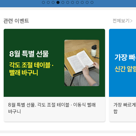
관련 이벤트
전체보기
8월 특별 선물. 각도 조절 테이블 · 이동식 빨래
가장 빠르게
바구니
합