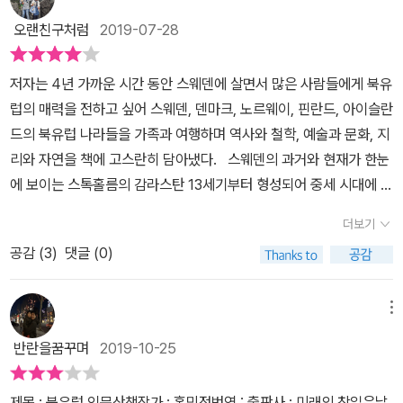
길 바랄 뿐이다. 다소 암울한 핀란드의 이야기를 넘어 핀란드하면 떠
는 옷이 사미족의 전통 복장이다. 지브리 애니메이션 <마녀배달부 키
이 책에서 다루고 있는 나라는 북유럽 국가 중에서도 상당히 유명한
오르는 캐릭터 '무민'의 이야기를 언급하지 않을 수 없다. 핀란드에 간
오랜친구처럼
2019-07-28
키>의 배경이 된 도시는 스웨덴의 스톡홀름과 비스뷔다. 이 밖에도
스웨덴, 덴마크, 노르웨이, 핀란드 그리고 아이슬란드이다. 이들 국가
다면 '무민월드'방문이 거의 필수코스 인것처럼 항구 마을 난탈리의
무민, 말괄량이 삐삐 등 아이들은 물론 어른들도 좋아하는 캐릭터 또
는 각자 고유 언어를 가지고 있으며, 덕분에 지명이나 고유 명사를 읽
작은 섬 전체가 무민 테마파크로 꾸며져 있다고 한다. 기회가 된다면
저자는 4년 가까운 시간 동안 스웨덴에 살면서 많은 사람들에게 북유
는 콘텐츠에 관한 이야기도 많이 나온다.
을 때 기억하기가 쉽지 않았다. 영어와 비슷한 구석이 있는 것 같으면
무민 월드의 중심인 파란색 무민의 집을 찾아가 꾸밈없이 언제든 불
럽의 매력을 전하고 싶어 스웨덴, 덴마크, 노르웨이, 핀란드, 아이슬란
서도 매우 다른 느낌이라, 실제로 여행을 간다고 하면 장소 이름에 대
청객을 맞아주는 무민가족의 넉넉함을 잠시라도 느껴볼 수 있음 좋겠
드의 북유럽 나라들을 가족과 여행하며 역사와 철학, 예술과 문화, 지
해서는 꼼꼼하게 미리 공부를 하고 가야할 듯 하다. 여행을 무척 좋아
다. 정겨운 무민이야기와는 달리 겨울하면 떠오르는 동화인 <눈의여
리와 자연을 책에 고스란히 담아냈다. 스웨덴의 과거와 현재가 한눈
하는 저자의 시각에 맞춰서 이 책을 쓰여져있는데, 어린 아이들까지
왕>이 사는 라플란드, 스웨덴의 이야기도 빠질 수 없다. 최근들어 스
에 보이는 스톡홀름의 감라스탄 13세기부터 형성되어 중세 시대에 건
데리고 하는 여행치고 꽤 알찬 여행을 많이 한 것 같아 조금 부럽기도
톡홀름하면 스릴러 장르에서 자주 등장하는 배경이자 영화속에서도
설된 건축물들이 들어서 있고 감라스탄에는 스톡홀름 궁전, 대성당,
했다. ​내가 북유럽 역사에 대해서 잘 알지 못해서 그렇지, 사실 북유럽
더보기
자주 만날 수 있는데 라플란드는 스웨덴, 노르웨이, 핀란드 북부와 러
노벨박물관 등 유명하고 역사적인 건물들이 들어서 있는 옛 도시이
도 꽤 나름대로 오래된 역사를 가지고 있는 곳이다. 그래서 관광객의
시아의 콜라반도를 아우르는 북유럽에서도 최북단 북극권 지역(50
공감 (
3
)
댓글 (0)
다.책에 나오는 광장과 궁전, 옛 건축물들을 보고 있노라면 나도 한 번
입장에서 방문해볼만한 곳도 많고, 문화 유적지 외에 아름다운 자연
쪽)을 말한다. 며칠 동안 백야가 이어지는 그곳 라플란드가 동화의 배
저곳을 거닐며 노천카페에서 따듯한 햇살을 맞으며 커피 한잔 마시고
도 북유럽 여행을 한다면 꼭 챙겨봐야할 장소이기도 하다. 북유럽 국
경이다. 동화하면 안데르센의 나라, 덴마크도 빠질 수 없다. 저자의 말
있는 나를 상상해 본다. 고틀란드의 자연경관은 책속으로 빠져 들게
메뉴
가들은 비슷한 것 같으면서도 각자 나름대로 다른 매력들을 가지고
처럼 유년시절 안데르센의 동화를 읽지 않기란 정말 어렵다. 기억에
끔 다채롭고 신비한 자연 풍경을 소개하고 있다. 북유럽 국가들 중에
있어서 언제 시간이 된다면 한 국가씩 시간을 내서 깊이있게 방문해
반란을꿈꾸며
2019-10-25
남는 동화는 역시나 <미운 오리 새끼>. 덴마크 편에서 만날 수 있는
서 영토가 가장 작은 나라 덴마크하지만 역사적으로 북유럽에서 가장
보고 싶다. 저자도 스웨덴에 살면서 주변 국가들을 여행한 내용들을
또다른 놀라운 사실은 디즈니보다도 100년이나 앞서 놀이공원이 생
먼저 국가체계를 확립하였고 가장 강력한 국력을 지녔던 나라덴마크
실어놓았는데, 이렇게 해외에서 살아보는 기회를 갖는 것도 여행을
제목 : 북유럽 인문산책작가 : 홍민정번역 : 출판사 : 미래의 창읽은날