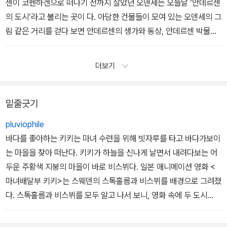
센이 코펜하겐으로 떠나기 전까지 살았던 오덴세는 오늘날 ‘안데르센
의 도시’라고 불리는 곳이 다. 아담한 건물들이 모여 있는 오덴세의 그
림 같은 거리를 걷다 보면 안데르센의 생가와 동상, 안데르센 박물관
등을 만날 수 있다.
더보기
밑줄긋기
pluviophile
바다를 좋아하는 키키는 마녀 수련을 위해 빗자루를 타고 바다가보이
는 마을을 찾아 떠난다. 키키가 하늘을 신나게 날면서 내려다보는 어
두운 주황색 지붕의 마을이 바로 비스뷔다. 일본 애니메이션 영화 <
마녀배달부 키키>는 스웨덴의 스톡홀름과 비스뷔를 배경으로 그려졌
다. 스톡홀름과 비스뷔를 모두 알고 나서 보니, 영화 속에 두 도시
의 풍경이 적절히 섞여 있었다. 검은 지붕은 스톡홀름이다