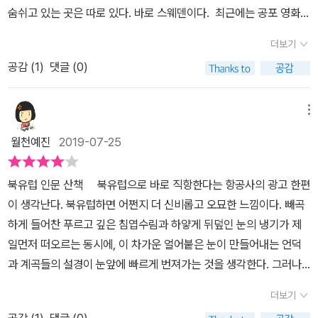
알수록 더욱 빠져들게 된다. 이 책을 손에 든 여러분도 나와 같을 것이
을 하고 있는 캄피 교회, 정말로 풍요롭고 아름다운 녹시오 국립공원
숨쉬고 있는 곳은 따로 있다. 바로 스웨덴이다. 최근에는 공포 영화
보다 많은 사람들이 이 책을 통해 북유럽에 대해 관심을 갖게 되는 계
있다 P42 북유럽의 겨울이 길기는 해도 주요 도시들은 해안가에 위
라 믿는다. - 저자서문 중에서-북유럽 인문 산책 / 홍민정 지음 / 미래
을 책으로나마 보고 있으면 정말로 북유럽은 꼭 한번 여행을 해야 하
한 편이 개봉했다. ‘미드소마’라는 제목의 이 영화는 어느 종교집단의
기가 되길 바란다.
치해 있어 생각처럼 혹독한 강추위는 많지 않다 P45 아이들은 크리
의창
더보기
는 곳이라는 것을 금새 느낄 수 있을 것이다. 지리적 위치는 어느 정
축제 속에서 벌어지는 이야기를 다루고 있다. 이 미드소마 역시 영화
스마스까지 하루에 하나씩 열어보는 어드벤트 달력을 선물 받기도 한
도 알고는 있지만 그래도 지도가 삽이이 되었으면 더 많은 정보와 역
공감 (
1
)
댓글 (0)
감독의 상상력으로 만든 가상이 아니다. 스웨덴 사람들이 해가 긴 한
다. 어드벤트 달력 속에는 초콜릿이나 사탕, 소품, 장난감 등이 들어
사와 예술 그리고 지리가 연결되어 북유럽을 이해하는데 더 도움이
여름기간을 정해서 즐기는, 지금도 여전히 스웨덴의 일상으로 살아있
있다 P48 어두운 북유럽의 겨울은 눈이 와야 불빛들이 반사되며 반
되지 않을 가라는 개인적인 생각을 해본다. 또한 사진이 좀 더 크게 책
는 실제 축제가 ‘미드소마‘다. 삐삐나 무미 등의 세계적인 캐릭터도,
메뉴
짝거려 환하고 예쁘다. 그래서 하얀 눈이 가득 내려 스톡홀름의 겨울
에 실렸으면 북유럽의 아름다운 자연과 건축물들을 가슴벅차게 다가
노벨, 안데르센, 키르케고르, 그리그 등 우리가 살아가면서 한번 이상
을 낭만적으로 밝혀주길 바라고는 했다 P50 라플란드는 스웨덴, 노
월천예진
2019-07-25
올 수 있을 것 같았는데 그게 조금은 아쉬움으로 남는다.
은 꼭 이름을 들어본 인물들도 모두 저 북유럽의 토양에서 탄생했다.
르웨이, 핀란드 북부와 러시아의 콜라반도를 아우르는 북유럽에서도
우리가 흔히 북유럽이라고 부르는 스웨덴, 핀란드, 노르웨이, 덴마크,
최북단 북극권 지역을 말한다. P53 키루나는 관광도시가 아니라
북유럽 인문 산책 북유럽으로 바로 직항한다는 항공사의 광고 한편
아이슬란드는 서로 국경을 맞대고 있는데다 수 백년의 역사를 공유하
서 교회를 빼면 그다지 볼거리가 많지 않다. P57 얼음 호텔 내부는
이 생각난다. 북유럽하면 어쩐지 더 신비롭고 오묘한 느낌이다. 빼곡
고 있는 국가들이다. 정서가 비슷하면서도 각 국만의 독자적인 개성
아무리 추워도 영하 8도 아래로는 내려가지 않는다고 한다. 두터운
하게 들어찬 푸르고 깊은 침엽수림과 하얗게 뒤덮인 눈의 냉기가 제
은 분명하게 구별되는 북유럽 5개 국가는 우리나라로부터 멀리 있지
순록 담요는 호텔에서 제공해주니 함께 온기를 나눌 누군가가 있다면
일먼저 떠오르는 동시에, 이 차가운 얼어붙은 눈이 만들어내는 언덕
만 낯설지 않고, 친근하면서도 어딘가 가까이 하기엔 쉽지 않은 그런
한번 도전해볼 만하다 P62 보고 싶다고 볼 수 있는 것도 아니고 언제
과 계곡들의 설경이 눈앞에 빠르게 번져가는 것을 생각한다. 그러나
나라들이다. 인터넷으로 치면 나오는 여러 정보들을 통해 각 나라에
보게 될지 알 수 없어 오로라를 보러 가는 일을 오로라 사냥이라고 부
무엇보다 내게 북유럽의 이미지는 붉은 색으로 점철된다. 붉은 벽돌
대한 개괄적인 설명은 얻을 수 있지만, 거기 사는 사람들의 진짜 목소
더보기
른다. 오로라는 밤하늘에 형형색색의 빛이 신비롭게 드리워지는 현상
의 건물들과 굴뚝. 크리스마스를 대표하는 배불뚝이의 성격 좋아보이
리를 듣기는 쉽지 않아서가 아닐까 싶다. 스웨덴에서 4년을 거주한
을 말한다. P67 일본 애니메이션 영화 마녀배달부 키키는 스웨덴의