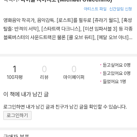
아티스트 파일
신간알림 신청
영화음악 작곡가, 음악감독. [로스트]를 필두로 [쥬라기 월드], [혹성
탈출: 반격의 서막], [스타트랙 다크니스], [미션 임파서블 3] 등 각종
블록버스터의 사운드트랙은 물론 [콜 오브 듀티], [메달 오브 아너]
등 유명 게임의 사운드트랙에도 참여하며 왕성하게 활동하고 있다.
듣고싶어요 0명
1
0
0
듣고있어요 0명
100자평
리뷰
마이페이퍼
들었어요 1명
이 책에 내가 남긴 글
로그인하면 내가 남긴 글과 친구가 남긴 글을 확인할 수 있습니다.
로그인하기
구매자 분포