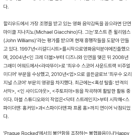
다.
할리우드에서 가장 조명을 받고 있는 영화 음악감독을 꼽으라면 단연
마이클 지나치노(Michael Giacchino)다. 그는‘포스트 존 윌리엄스
(John Williams)’라는 평가를 받으며 현재 흥행작들을 도맡아 만들
고 있다. 1997년<리걸디시트>를시작으로영화음악분야에진출했으
며, 2004년<인 크레 더블>부터 디즈니와 인연을 맺은 뒤 2008년
그래미 어워드에서<라따뚜이>로 '최우수 스코어 사운드트랙 비주얼
미디어' 부문을 수상했고, 2010년<업>으로 골든글로브 '최우수 오리
지널 스코어' 부문의 영광을 차지했다. 최근에는<혹성 탈출: 반격의
서막>, <인 사이드아웃>, <주토피아>등을 작곡하며 활발한 활동 중
이다. 마블 스튜디오와의 작업은<닥터 스트레인지>부터 시작해<스
파이더맨: 홈커밍>과<스파이더맨:파 프롬 홈>까지 연이어 낙점되었
다.
'Prague Rocked'에서의 불안함을 조장하는 불협화음이나'Happy