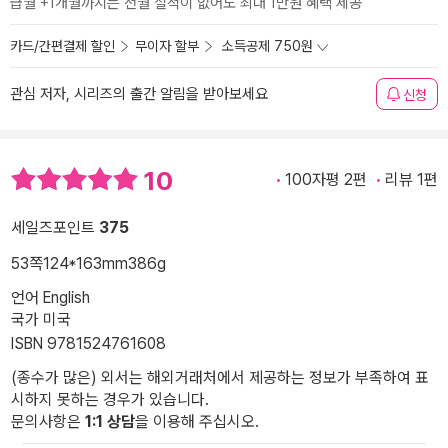
급월 +1개월까지는 전월 실적이 없어도 최대 1만원 혜택 제공
카드/간편결제 할인
무이자 할부
소득공제 750원
관심 저자, 시리즈의 출간 알림을 받아보세요
신청
10
100자평 2편
리뷰 1편
세일즈포인트
375
53쪽
124*163mm
386g
언어 English
국가 미국
ISBN 9781524761608
(종수가 많은) 외서는 해외거래처에서 제공하는 정보가 부족하여 표
시하지 못하는 경우가 있습니다.
문의사항은
1:1 상담
을 이용해 주십시오.