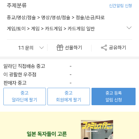
주제분류
신간알림 신청
종교/명상/점술
>
명상/영성/점술
>
점술/손금/타로
게임/토이
>
게임
>
카드게임
>
카드게임 일반
선물하기
공유하기
알라딘 직접배송 중고
-
이 광활한 우주점
-
판매자 중고
-
중고
중고
중고 등록
알라딘에 팔기
회원에게 팔기
알림 신청